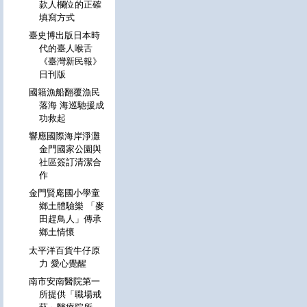
款人欄位的正確
填寫方式
臺史博出版日本時
代的臺人喉舌
《臺灣新民報》
日刊版
國籍漁船翻覆漁民
落海 海巡馳援成
功救起
響應國際海岸淨灘
金門國家公園與
社區簽訂清潔合
作
金門賢庵國小學童
鄉土體驗樂 「麥
田趕鳥人」傳承
鄉土情懷
太平洋百貨牛仔原
力 愛心覺醒
南市安南醫院第一
所提供「職場戒