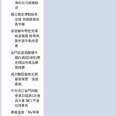
海站台力挺楊鎮
浯
國立臺史博館館長
交接 持續推展友
善平權
喜迎猴年帶您見傳
統皮猴戲 除舊佈
新年貨市集特賣
會
金門高粱酒榮獲中
國白酒(區域性)歷
史標誌性產品榮
譽殊榮
成大醫院藝術走廊
最新展覽「漫遊
臺南」
中市浯江金門同鄉
會第15屆第1次會
員大會 陳江平連
任理事長
乘風漫遊「My單車