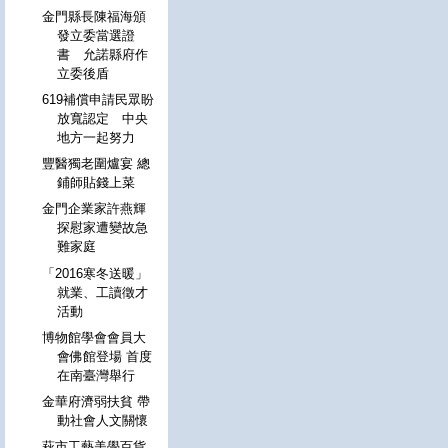
金門縣長陳福海頒
發立委當選證
書 允諾縣府作
立委後盾
619補償申請民眾盼
放寬認定 中央
地方一起努力
豐醫獨老圍爐宴 總
鋪師貼錢上菜
金門企業家許燕輝
探慰家遭變故急
難家庭
「2016寒冬送暖」
就業、工讀徵才
活動
博物館學會會員大
會佛館登場 首度
在南臺灣舉行
金華府濟弱扶貧 帶
動社會人文關懷
萩市工藝美學百貨