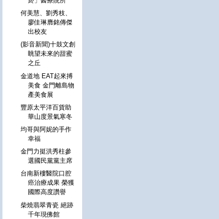
菸」醫療院所
何美慧、劉秀枝、
廖佳琳膺銘傳傑
出校友
(影音新聞)十鼓文創
眺望未來的甜蜜
之丘
金道地 EAT起來搏
美食 金門離島物
產美食展
豐原太平洋百貨助
華山度景氣寒冬
均哥與阿妮的手作
幸福
金門力挺洪秀柱參
選國民黨黨主席
台南新樓醫院口腔
癌治療成果 榮獲
國際高度讚譽
柴燒翡翠青瓷 絕跡
千年現佛館