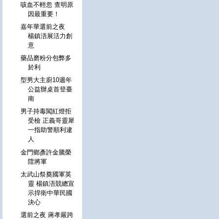
咳血不輕忽 查明原
因最重要！
嘉年華選前之夜
楊鎮浯展活力創
意
藥品磨粉分包弊多
於利
型男大主廚10週年
公益辦桌首登臺
南
男子持毒闖紅燈拒
受檢 正義哥靈犀
一指助警順利逮
人
金門鄉彥許金騰榮
陞將軍
太武山祭奠國軍英
靈 楊鎮浯競總宣
示捍衛中華民國
決心
選前之夜 蔣孝嚴跨