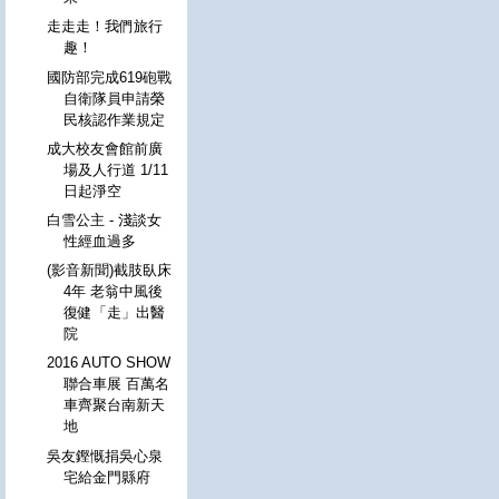
走走走！我們旅行
趣！
國防部完成619砲戰
自衛隊員申請榮
民核認作業規定
成大校友會館前廣
場及人行道 1/11
日起淨空
白雪公主 - 淺談女
性經血過多
(影音新聞)截肢臥床
4年 老翁中風後
復健「走」出醫
院
2016 AUTO SHOW
聯合車展 百萬名
車齊聚台南新天
地
吳友鏗慨捐吳心泉
宅給金門縣府