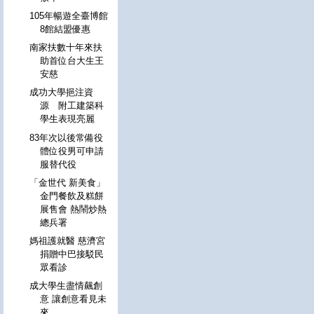
105年暢遊全臺博館
8館結盟優惠
南家扶數十年來扶
助首位台大生王
安慈
成功大學挹注資
源 附工建築科
學生表現亮麗
83年次以後常備役
體位役男可申請
服替代役
「金世代 新美食」
金門餐飲及糕餅
展售會 熱鬧炒熱
總兵署
媽祖護就醫 慈濟宮
捐贈中巴接駁民
眾看診
成大學生盡情飆創
意 讓創意看見未
來