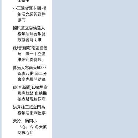
全臺南
小三通貨運卡關 楊
鎮浯允諾與對岸
協商
國民黨立委候選人
楊鎮浯拜會銀髮
族協會翁明堆
(影音新聞)南區國稅
局「陳一中立體
紙雕迎春特展」
佛光人寒雨天6000
碗臘八粥 南二分
會率先展開結緣
(影音新聞)10歲男童
腹痛就醫 血糖機
破表發現糖尿病
洪秀柱三抵金門為
楊鎮浯衝刺催票
天冷、胸悶小
『心』冷 冬天慎
防狹心症