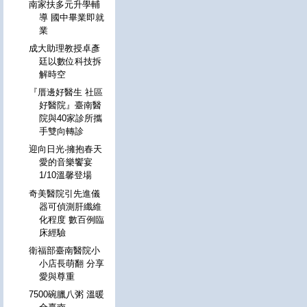
南家扶多元升學輔
導 國中畢業即就
業
成大助理教授卓彥
廷以數位科技拆
解時空
『厝邊好醫生 社區
好醫院』臺南醫
院與40家診所攜
手雙向轉診
迎向日光‧擁抱春天
愛的音樂饗宴
1/10溫馨登場
奇美醫院引先進儀
器可偵測肝纖維
化程度 數百例臨
床經驗
衛福部臺南醫院小
小店長萌翻 分享
愛與尊重
7500碗臘八粥 溫暖