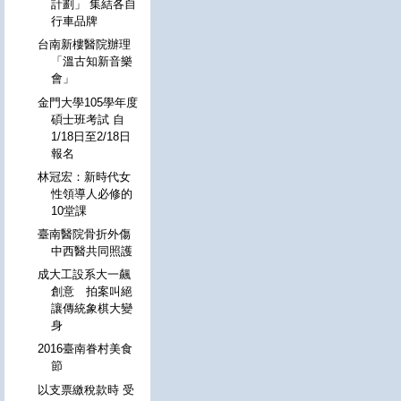
計劃」 集結各自
行車品牌
台南新樓醫院辦理
「溫古知新音樂
會」
金門大學105學年度
碩士班考試 自
1/18日至2/18日
報名
林冠宏：新時代女
性領導人必修的
10堂課
臺南醫院骨折外傷
中西醫共同照護
成大工設系大一飆
創意 拍案叫絕
讓傳統象棋大變
身
2016臺南眷村美食
節
以支票繳稅款時 受