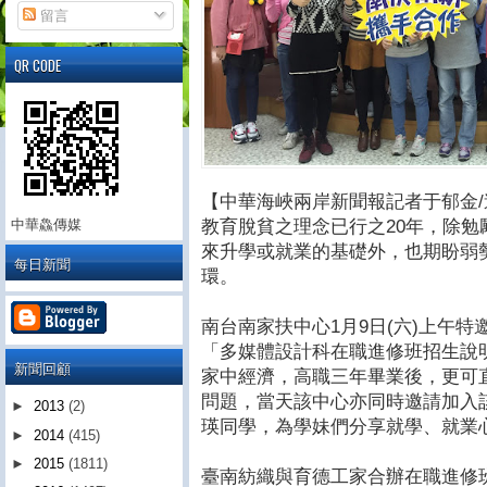
留言
QR CODE
【中華海峽兩岸新聞報記者于郁金/
教育脫貧之理念已行之20年，除
中華鱻傳媒
來升學或就業的基礎外，也期盼弱
每日新聞
環。
南台南家扶中心1月9日(六)上午
「多媒體設計科在職進修班招生說
新聞回顧
家中經濟，高職三年畢業後，更可
問題，當天該中心亦同時邀請加入
►
2013
(2)
瑛同學，為學妹們分享就學、就業心
►
2014
(415)
►
2015
(1811)
臺南紡織與育德工家合辦在職進修