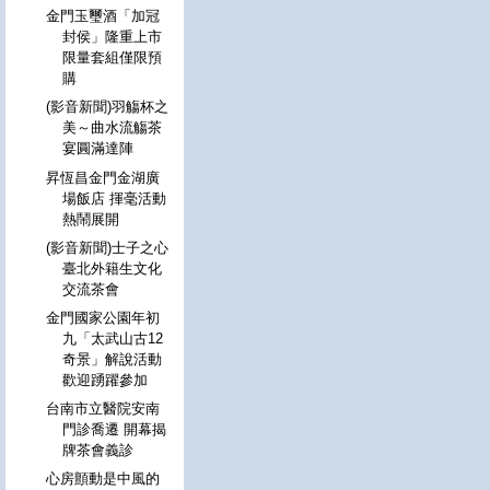
金門玉璽酒「加冠
封侯」隆重上市
限量套組僅限預
購
(影音新聞)羽觴杯之
美～曲水流觴茶
宴圓滿達陣
昇恆昌金門金湖廣
場飯店 揮毫活動
熱鬧展開
(影音新聞)士子之心
臺北外籍生文化
交流茶會
金門國家公園年初
九「太武山古12
奇景」解說活動
歡迎踴躍參加
台南市立醫院安南
門診喬遷 開幕揭
牌茶會義診
心房顫動是中風的