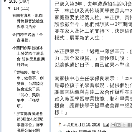
▼
2016
(1497)
已邁入第3年，去年透過招生說明
▼
1月
(111)
子，林芷伊及黃怜瑛同學便是其中
有圖有真相 - 肌肉
家庭重要的經濟支柱。林芷伊、黃
骨骼超音波檢查
護照顧至今，他們就讀國中3年期
與導引治療
並在家人及社工的支持下，決定給
金門跨年晚會「金
模式，展開新的人生！
夜沸騰」
小西門創舉首辦冰
林芷伊表示：「過程中雖然辛苦，
上發聲跨年演唱
力，讓全家脫貧。」黃怜瑛則說：
會 陪你元旦假期
以讓他過好日子，自己如果不堅強
好好玩
「買福袋、抽汽
南家扶中心主任李保良表示：「本
車，做善事、創
雙贏」台灣陸商
應每位孩子的學習狀況，提供個別
協會送您千萬
謝臺南紡織與育達工家合作辦理在
「開心、獎額 、
踏入廠區學習專業技能，順利畢業
要中、千樣獎
機會，讓家扶學子提早改善家中經
項」
標！」
「屏東縣青溪總會
第8屆第4次理監
at
星期日, 1月 10, 2016
事聯席會」屏東
議長公館召開