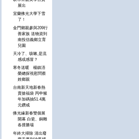
展出
宜蘭佛光大學下雪
了！
金門鄉親參與209行
善家族 送物資到
南投信義鄉立育
兒園
天冷了、咳嗽,是流
感或感冒？
寒冬送暖 楊鎮浯
榮總探視慰問蔡
姓鄉親
台南新天地新春熱
賣搶福袋 丙申猴
年加碼抽51.4萬
元鑽戒
佛光緣新春雙個展
開幕 白瓷、銅雕
各擅勝場
年終大掃除 清出廢