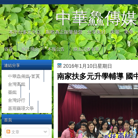
automaty do gier
中華鱻傳媒
本平台多元中立，期盼為正能量發聲，分享美好、美麗、美學，
首頁
報社簡介
本報公告
線上記者名單
連結分享
2016年1月10日星期日
南家扶多元升學輔導 國
中華鱻傳媒-首頁
台灣高鐵
臺鐵
台灣好行
嘉南藥理大學
首頁
文章