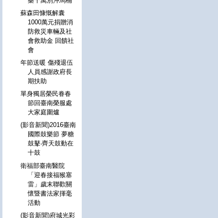
藥千萬別沖馬桶
蘇森田慷慨解囊
1000萬元捐贈消
防救災車輛及社
會救助金 回饋社
會
年節送暖 傷殘退伍
人員感謝政府長
期扶助
單身獨居榮民眷春
節回臺南榮服處
大家庭圍爐
(影音新聞)2016臺南
國際鼓樂節 夢糖
鼓鼕‧齊天鼓動在
十鼓
衛福部臺南醫院
「迎春接福猴塞
雷」歲末聯歡關
懷暨書法家揮毫
活動
(影音新聞)府城光彩