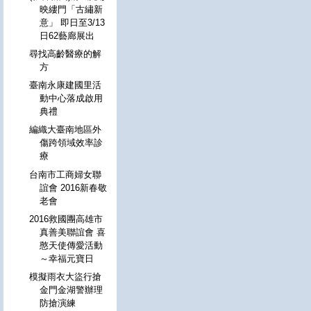
映縷門「古繡新
意」 即日至3/13
日62藝廊展出
尋找高齡醫療的解
方
臺南永康建國里活
動中心落成啟用
典禮
編織大臺南地區外
傷跨領域效率診
療
台南市工商婦女聯
誼會 2016新春敬
老會
2016救國團高雄市
真善美聯誼會 喜
憨天使傳愛活動
～幸福元寶日
模擬雨衣大盜行搶
金門金湖警辦理
防搶演練