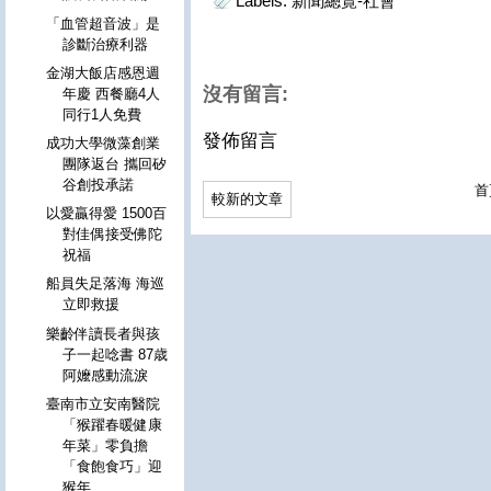
Labels:
新聞總覽-社會
「血管超音波」是
診斷治療利器
金湖大飯店感恩週
沒有留言:
年慶 西餐廳4人
同行1人免費
發佈留言
成功大學微藻創業
團隊返台 攜回矽
谷創投承諾
首
較新的文章
以愛贏得愛 1500百
對佳偶接受佛陀
祝福
船員失足落海 海巡
立即救援
樂齡伴讀長者與孩
子一起唸書 87歳
阿嬤感動流淚
臺南市立安南醫院
「猴躍春暖健康
年菜」零負擔
「食飽食巧」迎
猴年