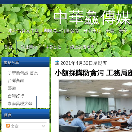
automaty do gier
中華鱻傳媒
本平台多元中立，期盼為正能量發聲，分享美好、美麗、美學，
首頁
報社簡介
本報公告
線上記者名單
連結分享
2021年4月30日星期五
小額採購防貪污 工務局
中華鱻傳媒-首頁
台灣高鐵
臺鐵
台灣好行
嘉南藥理大學
首頁
文章