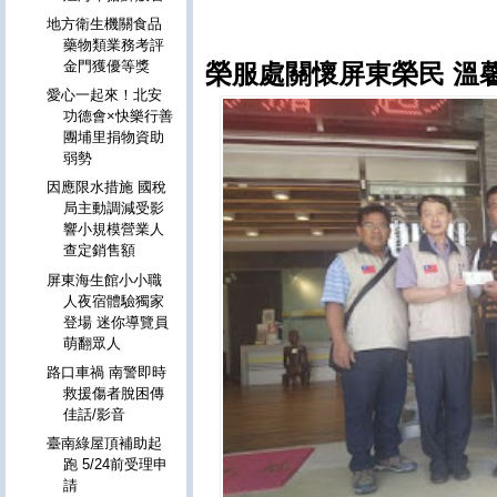
地方衛生機關食品
藥物類業務考評
金門獲優等獎
榮服處關懷屏東榮民 溫
愛心一起來！北安
功德會×快樂行善
團埔里捐物資助
弱勢
因應限水措施 國稅
局主動調減受影
響小規模營業人
查定銷售額
屏東海生館小小職
人夜宿體驗獨家
登場 迷你導覽員
萌翻眾人
路口車禍 南警即時
救援傷者脫困傳
佳話/影音
臺南綠屋頂補助起
跑 5/24前受理申
請