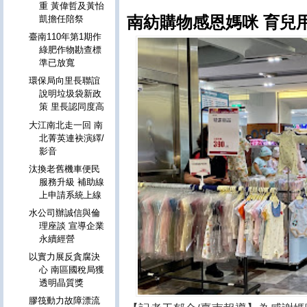
重 黃偉哲及黃怡
南紡購物感恩媽咪 育兒
凱擔任陪祭
臺南110年第1期作
綠肥作物勘查標
準已放寬
環保局向里長聯誼
說明垃圾袋新政
策 里長認同度高
大江南北走一回 南
北菁英連袂演繹/
影音
汰換老舊機車便民
服務升級 補助線
上申請系統上線
水公司辦誠信與倫
理座談 宣導企業
永續經營
以實力展反貪腐決
心 南區國稅局獲
透明晶質獎
膠筏動力故障漂流