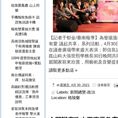
祖孫愛鳳醬 山上同
樂
手機報稅免插卡 認
證無須讀卡機
報稅雙重抽大獎 最
高獎5萬
【記者于郁金/臺南報導】為發揚溫
高雄浯島城隍聖誕
有愛 議起共享」系列活動，4月30
千秋籌備會 陳德
在議會廣場帶來盛大表演；郭信良
順當選新主委
崑山科大張世熙學務長30日晚間共
109年度營所稅結算
親闔家前來欣賞，用藝術及音樂提
申報新措施×重點
整理
讀取更多點這 »
南台佛誕特展：
禪、拈花微笑
at
星期五, 4月 30, 2021
沒有留言:
高鐵針對通訊軟體
Labels:
新聞總覽-政治
錯誤流傳「熟年
優惠」乙事澄清
Location:
格陵蘭
說明
老翁深夜未歸急壞
老伴報警 警火速