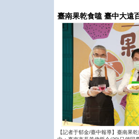
臺南果乾食嗑 臺中大遠
【記者于郁金/臺中報導】臺南果乾