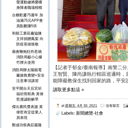
聲運動健將榮獲
身障者職場楷模
台糖歡慶75週年 加
油滿75元APP會
員點數賺5倍
和順工業區廠協陳
文祥捐贈鳳梨 向
防疫英雄致敬
廟會鞭炮狂炸惹禍
消防局籲小心爆
竹煙火使用
【記者于郁金/臺南報導】南警二
消防局辦太陽能電
王智賢、陳尚謙執行轄區巡邏時，
廠搶救應變×安全
能障礙教保生找到回家的路，平安
注意事項講習
安平開台天后宮祈
讀取更多點這 »
福祈雨祭典 黃偉
哲虔誠盼解旱
at
星期五, 4月 30, 2021
沒有留言:
傑出農民獎表揚 黃
偉哲肯定從業人
Labels:
新聞總覽-社會
員表現
鄭成功祭典莊嚴隆