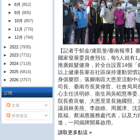
►
8月
(852)
►
9月
(805)
►
10月
(807)
►
11月
(776)
►
12月
(794)
►
2022
(7935)
【記者于郁金/連凱斐/臺南報導】臺
►
2023
(7731)
國家發展委員會預估，每5人就有1
►
2024
(7118)
推廣銀髮健身，於全台設置14個「
►
2025
(6814)
以上健康長輩在社區保持運動習慣
身俱樂部」落腳南區大恩里活動中
►
2026
(3757)
司長、臺南市長黃偉哲、社會局局
訂閱
心主任洪明婷、衛生局吳昭慧專委
院長蔡良敏、大恩里里長施國熙、
文章
議員林美燕、李啟維、周麗津、沈
崑福、蔡淑惠服務處代表，以及力
所有留言
進，一同揭牌開幕啟用。
讀取更多點這 »