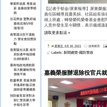
畢業即就業 專業成
【記者于郁金/屏東報導】屏東榮服處
薪 嘉藥就業季開
跑
責任區輔導員蕭美娟、社區組長張
百花齊放 驚艷府城
雄上班處，轉發榮民榮眷基金會慰
臺南花海5/9登
人意外發生至今關懷，表示備感溫
場/影音
讀取更多點這 »
南警護治安不遺餘
力 警友會頒獎鼓
勵
at
星期五, 4月 30, 2021
沒有留言:
落實陽光法案 南市
Labels:
新聞總覽-國防警政
府財產申報授權
比例6都第1
臺南地政地價創新
藉大數據檢視地
嘉義榮服辦退除役官兵
價衡平衡
歡慶畢業 星級美饌
和逸慕軒飯店推
謝師宴專屬優惠
預防被害直球對決
歸仁警長榮大學
外籍生宣導