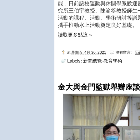
能，日前該校運動與休閒學系歡迎
究所王伯宇教授、陳渝笭教授師生
活動的課程、活動、學術研討等議
攜手推動水上活動奠定良好基礎。
讀取更多點這 »
at
星期五, 4月 30, 2021
沒有留言:
Labels:
新聞總覽-教育學術
金大與金門監獄舉辦座談