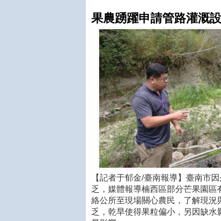
果農踴躍申請管路灌溉設
【記者于郁金/臺南報導】臺南市
乏，媒體報導楠西區部分芒果園區
絡公所至現場關心農民，了解現況
乏，乾旱使得果粒偏小，另因缺水