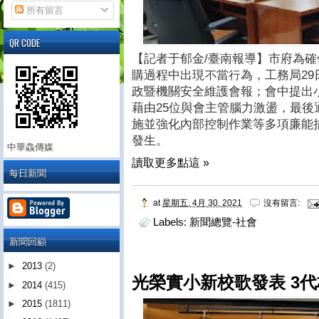
所有留言
QR CODE
【記者于郁金/臺南報導】市府為
購過程中出現不當行為，工務局29
政暨機關安全維護會報；會中提出
藉由25位與會主管腦力激盪，最
施並強化內部控制作業等多項廉能
發生。
中華鱻傳媒
讀取更多點這 »
每日新聞
at
星期五, 4月 30, 2021
沒有留言:
Labels:
新聞總覽-社會
新聞回顧
►
2013
(2)
光榮實小新校歌發表 3
►
2014
(415)
►
2015
(1811)