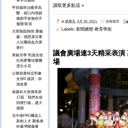
軍辛勞協助
讀取更多點這 »
甲狀腺癌治癒率高
醫：經口內視鏡
微創手術無疤不
at
星期五, 4月 30, 2021
沒有留言:
傷聲/影音
Labels:
新聞總覽-教育學術
大雨無阻熱情 榮服
處：感恩退伍軍
人社團捐血共襄
善行
議會廣場連3天精采表演
青銀共學 民謠吉他
場
社與夢響佳樂團
迸出火花
公辦就業特定對象
全掛0 議員：加
強改善
南臺科大視傳系第
17屆「我們在規
則裡打破」盛大
展開
北中南FRC機器人
新創人才 聚集南
科臺灣模擬賽