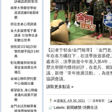
診確認原因/影音
南華大學榮登學術
資源貢獻6連霸殊
榮
癌症患者心理調適
金大多媒體電子書
講座 引領學生多
彩數位世界
假投資1日3起詐財
【記者于郁金/金門報導】「金門
警民聯手阻詐140
年在各方矚目下，在淡季旅遊基礎
萬
處表示，淡季旅遊今年進入第4年，
彰化榮服與竣旭簽
歷次舉辦均獲得好評，在老兵、鄉
署促進就業合作
備忘
議，新增「常年推廣活動」，為使整
協調會議。
金城公辦民營托嬰
中心抽籤出爐
讀取更多點這 »
展望薪生 身心障礙
者邁向就業不困
難
at
星期五, 4月 30, 2021
沒有留言:
金門水試所輔導養
Labels:
新聞總覽-消費生活
殖海帶搶鮮販售