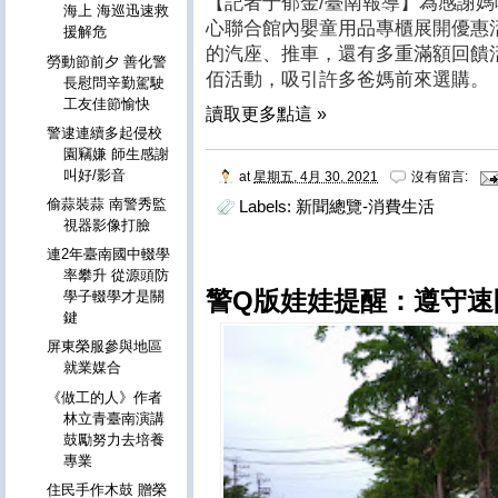
【記者于郁金/臺南報導】為感謝
海上 海巡迅速救
心聯合館內嬰童用品專櫃展開優惠
援解危
的汽座、推車，還有多重滿額回饋
勞動節前夕 善化警
佰活動，吸引許多爸媽前來選購。
長慰問辛勤駕駛
工友佳節愉快
讀取更多點這 »
警逮連續多起侵校
園竊嫌 師生感謝
叫好/影音
at
星期五, 4月 30, 2021
沒有留言:
偷蒜裝蒜 南警秀監
Labels:
新聞總覽-消費生活
視器影像打臉
連2年臺南國中輟學
率攀升 從源頭防
警Q版娃娃提醒：遵守速
學子輟學才是關
鍵
屏東榮服參與地區
就業媒合
《做工的人》作者
林立青臺南演講
鼓勵努力去培養
專業
住民手作木鼓 贈榮