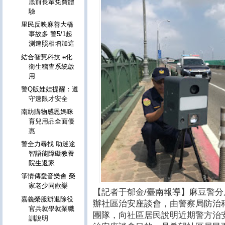
底前長輩免費體
驗
里民反映麻善大橋
事故多 警5/1起
測速照相增加這
結合智慧科技 e化
衛生稽查系統啟
用
警Q版娃娃提醒：遵
守速限才安全
南紡購物感恩媽咪
育兒用品全面優
惠
警全力尋找 助迷途
智語能障礙教養
院生返家
箏情傳愛音樂會 榮
家老少同歡樂
【記者于郁金/臺南報導】麻豆警
嘉義榮服辦退除役
辦社區治安座談會，由警察局防治
官兵就學就業職
團隊，向社區居民說明近期警方治
訓說明