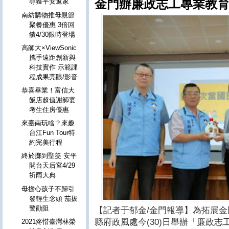
金門辦廉政志工專業教育
尋獲平安返家
南紡購物推母親節
聚餐優惠 3倍回
饋4/30限時登場
高師大×ViewSonic
攜手遠距創新與
科技實作 示範課
程成果亮眼/影音
恭喜畢業！富信大
飯店超值謝師宴
考生住房優惠
來臺南玩啥？來趣
台江Fun Tour特
約完美行程
終於擲到聖筊 安平
開台天后宮4/29
祈雨大典
母擔心孩子不歸引
發輕生念頭 茄拔
警勸阻
【記者于郁金/金門報導】為拓展
縣府政風處今(30)日舉辦「廉政志
2021疼惜臺灣林榮