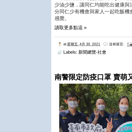
少油少鹽，讓同仁均能吃出健康與
分同仁少有機會與家人一起吃飯機
感覺。
讀取更多點這 »
at
星期五, 4月 30, 2021
沒有留言:
Labels:
新聞總覽-社會
南警限定防疫口罩 賣萌