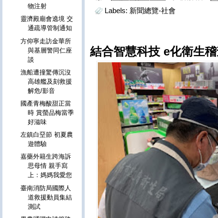
物注射
Labels:
新聞總覽-社會
靈濟殿廟會遶境 交
通疏導管制通知
方仰寧走訪金華所
結合智慧科技 e化衛生
與基層警同仁座
談
漁船遭撞驚傳沉沒
高雄艦及刻救援
解危/影音
國產青梅酸甜正當
時 賞螢品梅當季
好滋味
左鎮白堊節 初夏農
遊體驗
嘉藥外籍生跨海訴
思母情 親手寫
上：媽媽我愛您
臺南消防局國際人
道救援動員集結
測試