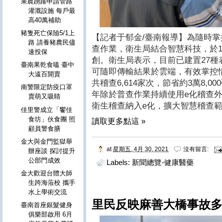
果農踴躍申請管路
灌溉設施 每戶最
高40萬補助
豬隻死亡保險5/1上
【記者于郁金/臺南報導】為隨時
路 請養豬農民儘
查作業，衛生局結合智慧科技，於1
速投保
創。衛生局表示，目前已建置27
臺南果乾食嗑 臺中
可隨即傳輸結果於雲端，有效掌控情
大遠百開賣
共稽查6,614家次，節省約3萬8,0
南警限定防疫口罩
年除於普查作業持續使用e化稽查
賣萌又吸睛
衛生稽查納入e化，擴大智慧稽查
佳里警成立「饗佳
食坊」伙食團 照
讀取更多點這 »
顧員警食膳
金大與金門監獄舉
at
星期五, 4月 30, 2021
沒有留言:
辦座談 探討提升
公部門成效
Labels:
新聞總覽-健康醫藥
金大歡迎台體大師
生跨海蒞校 攜手
水上學術交流
里民反映麻善大橋事故多 
臺南首座銀髮健身
俱樂部啟用 6月