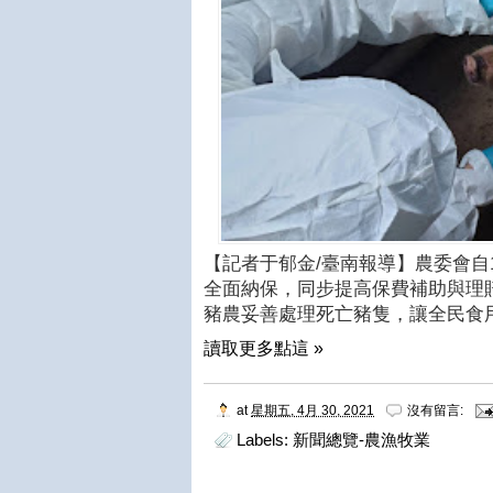
【記者于郁金/臺南報導】農委會自1
全面納保，同步提高保費補助與理
豬農妥善處理死亡豬隻，讓全民食
讀取更多點這 »
at
星期五, 4月 30, 2021
沒有留言:
Labels:
新聞總覽-農漁牧業