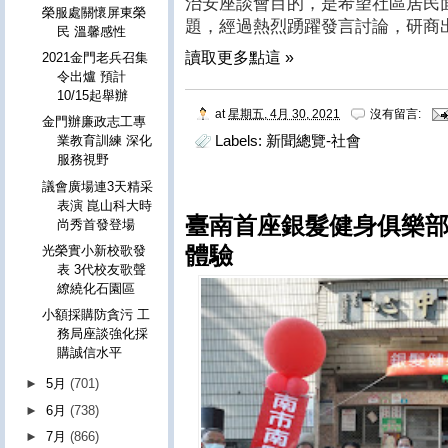
治安座談會目的，是希望社區居民
榮服處關懷屏東榮
題，經過熱烈踴躍發言討論，研商
民 溫馨感性
讀取更多點這 »
2021金門老兵召集
令出爐 預計
10/15起舉辦
at
星期五, 4月 30, 2021
沒有留言:
金門辦廉政志工專
Labels:
新聞總覽-社會
業教育訓練 深化
服務視野
議會廣場連3天精采
表演 崑山科大時
臺南首座銀髮健身俱樂部
尚秀首發登場
體驗
光榮實小新校歌發
表 3代校友歌聲
繚繞化石園區
小額採購防貪污 工
務局座談強化採
購誠信水平
►
5月
(701)
►
6月
(738)
►
7月
(866)