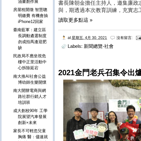
油畫創作展
書長陳朝金擔任主持人，邀集廉政
與，期透過本次教育訓練，充實志
房屋稅開徵 智慧聰
明繳費 有機會抽
讀取更多點這 »
iPhone12回家
臺南藍軍：建立區
長調動遴選制度
at
星期五, 4月 30, 2021
沒有留言:
勿成拍馬逢迎肥
Labels:
新聞總覽-社會
缺
民政局不應坐視危
樓中正里活動中
心拆除延宕
2021金門老兵召集令出爐
南大推AI社會公益
博幼師生樂開懷
南大開辦電商與網
路社群行銷人才
培訓班
成大創校90年 工學
院展望汽車發展
創新×未來
家長不可輕忽兒童
胸痛 醫：儘速就