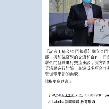
【記者于郁金/金門報導】國立金
能，與加強官學的交流和合作，日
署金門監獄進行交流座談，雙方針
等議題進行討論，並達成多項合作
管理帶來新的面貌。
讀取更多點這 »
at
星期五, 4月 30, 2021
沒有留言:
Labels:
新聞總覽-教育學術