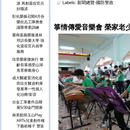
Labels:
新聞總覽-國防警政
源 再創退役官兵
好職涯
彰化榮服召開4月份
榮欣志工隊務會
箏情傳愛音樂會 榮家老
議暨專業訓練
臺南嘉義榮服連袂
拜訪長榮大學 強
化退役官兵就學
服務
佳里榮家微旅行 樂
齡長輩感受山湖
美景療癒身心
成大醫建置消化道
癌症生醫資料庫
發展專一性個人
化治療/影音
台金工筆畫作品聯
展5/30金門開展
南美館與玉山Play
ARTs兒童創作種
下藝術種子 豐富