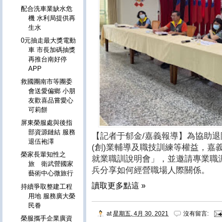
配合洗車業缺水危
機 水利局提供再
生水
0元抽走最大獎電動
車 市長加碼抽獎
再推台南好停
APP
救國團南市等團委
會送愛偏鄉 小朋
友歡喜品嘗愛心
可莉餅
屏東榮服處與後指
部資源鏈結 服務
【記者于郁金/嘉義報導】為協助
退伍袍澤
(創)業輔導及職技訓練等權益，嘉
榮家長輩知性之
就業職訓說明會」，並邀請專業職
旅 衛武營國家
兵分享如何經營職場人際關係。
藝術中心微旅行
讀取更多點這 »
持續爭取整建工程
用地 服務廣大榮
民眷
at
星期五, 4月 30, 2021
沒有留言:
榮服攜手企業廣資