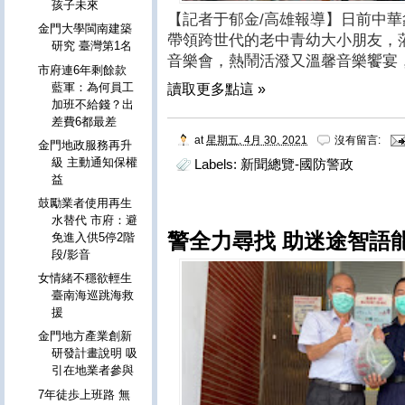
孩子未來
【記者于郁金/高雄報導】日前中
金門大學閩南建築
帶領跨世代的老中青幼大小朋友，
研究 臺灣第1名
音樂會，熱鬧活潑又溫馨音樂饗宴
市府連6年剩餘款
藍軍：為何員工
讀取更多點這 »
加班不給錢？出
差費6都最差
at
星期五, 4月 30, 2021
沒有留言:
金門地政服務再升
級 主動通知保權
Labels:
新聞總覽-國防警政
益
鼓勵業者使用再生
水替代 市府：避
警全力尋找 助迷途智語
免進入供5停2階
段/影音
女情緒不穩欲輕生
臺南海巡跳海救
援
金門地方產業創新
研發計畫說明 吸
引在地業者參與
7年徒歩上班路 無