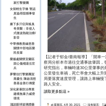
家打擊樂團
女留輕生字條 警認
真協尋阻憾事發
生
腋下多汗症與狐臭
奇美醫：非侵入
式微波熱能治療/
影音
中華佛教善緣慈善
關懷中部地區榮
民長輩
【記者于郁金/臺南報導】「開車一
榮服處關懷宜蘭區
察局分析本市過往交通事故肇因，
因公傷殘退伍官
研究指出，車輛時速30公里肇事的
兵
公里發生車禍，死亡率會大幅上升到
夢響佳打擊樂團賀
局要落實速度管理，讓路上車輛慢
壽慶生 陳啟清慈
善基金善行傳愛
路人安全。
深化家暴防治專業
讀取更多點這 »
建構無暴力威脅
環境
淺談眼球玻璃體藥
at
星期五, 4月 30, 2021
沒有留言: