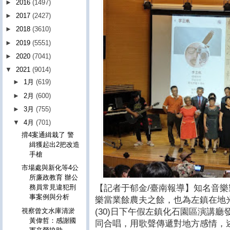
►
2016
(1497)
►
2017
(2427)
►
2018
(3610)
►
2019
(5551)
►
2020
(7041)
▼
2021
(9014)
►
1月
(619)
►
2月
(600)
►
3月
(755)
▼
4月
(701)
揹4案通緝栽了 警
緝獲起出2把改造
手槍
市場處與新化等4公
所廉政教育 辦公
【記者于郁金/臺南報導】知名音
務員常見違犯刑
事案例與分析
樂當業餘農夫之餘，也為左鎮在地
視察曾文水庫清淤
(30)日下午假左鎮化石園區演講
黃偉哲：感謝國
同合唱，用歌聲傳遞對地方感情，