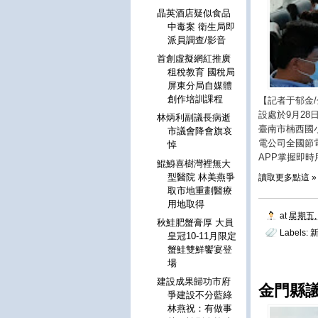
晶英酒店疑似食品
中毒案 衛生局即
派員調查/影音
首創虛擬網紅推廣
租稅教育 國稅局
屏東分局自媒體
創作培訓課程
【記者于郁金
設處於9月2
林炳利副議長病逝
臺南市楠西國
市議會降會旗哀
電公司全國節
悼
APP掌握即
鯤鯓喜樹灣裡無大
型醫院 林美燕爭
讀取更多點這 »
取市地重劃醫療
用地取得
at
星期五, 
秋鮭肥蟹膏厚 大員
Labels:
皇冠10-11月限定
蟹鮭雙鮮饗宴登
場
建設成果歸功市府
金門縣
爭建設不分藍綠
林燕祝：有做事