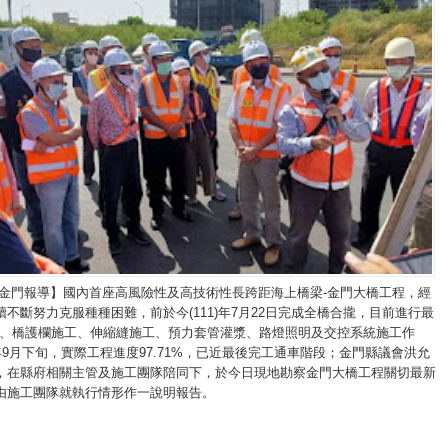
/金門報導】國內首座高風險性及高技術性長跨距海上橋梁-金門大橋工程，經
不斷努力克服種種困難，前於今(111)年7月22日完成全橋合攏，目前進行最
築、橋護欄施工、伸縮縫施工、預力套管灌漿、路燈照明及交控系統施工作
年9月下旬，實際工程進度97.71%，已近最後完工通車階段；金門縣議會洪允
，在縣府相關主管及施工團隊陪同下，於今日現地勘察金門大橋工程關切最新
由施工團隊就執行情形作一說明報告。