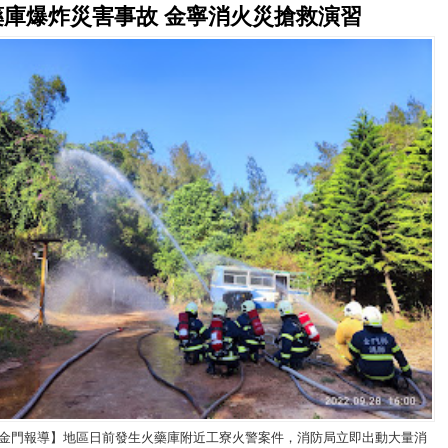
藥庫爆炸災害事故 金寧消火災搶救演習
/金門報導】地區日前發生火藥庫附近工寮火警案件，消防局立即出動大量消