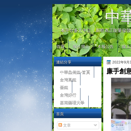
automaty do gier
中
本平台多元中立，期盼為正能量發聲
首頁
報社簡介
本報公告
線上
連結分享
2022年9
廉手創
中華鱻傳媒-首頁
台灣高鐵
臺鐵
台灣好行
嘉南藥理大學
首頁
文章