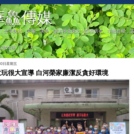
華鱻傳媒
，分享美好、美麗、美學，讓世界更美好！版權所有，非經授權，
記者名單
月30日星期五
意玩很大宣導 白河榮家廉潔反貪好環境