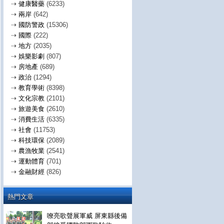
⇢
健康醫藥
(6233)
⇢
兩岸
(642)
⇢
國防警政
(15306)
⇢
國際
(222)
⇢
地方
(2035)
⇢
娛樂影劇
(807)
⇢
房地產
(689)
⇢
政治
(1294)
⇢
教育學術
(8398)
⇢
文化宗教
(2101)
⇢
旅遊美食
(2610)
⇢
消費生活
(6335)
⇢
社會
(11753)
⇢
科技環保
(2089)
⇢
農漁牧業
(2541)
⇢
運動體育
(701)
⇢
金融財經
(826)
熱門文章
嘹亮歌聲展軍威 屏東縣後備