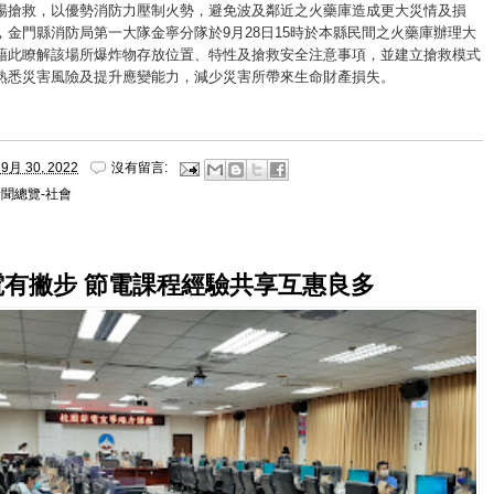
場搶救，以優勢消防力壓制火勢，避免波及鄰近之火藥庫造成更大災情及損
，金門縣消防局第一大隊金寧分隊於9月28日15時於本縣民間之火藥庫辦理大
藉此瞭解該場所爆炸物存放位置、特性及搶救安全注意事項，並建立搶救模式
熟悉災害風險及提升應變能力，減少災害所帶來生命財產損失。
9月 30, 2022
沒有留言:
聞總覽-社會
電有撇步 節電課程經驗共享互惠良多