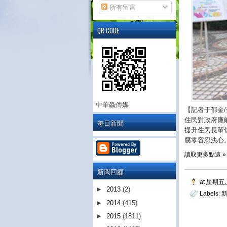
所有留言
QR CODE
中華鱻傳媒
【記者于郁金
住民對政府廉
每日新聞
提升住民長輩
腐零容忍決心
讀取更多點這 »
新聞回顧
at
星期五, 
►
2013
(2)
Labels:
►
2014
(415)
►
2015
(1811)