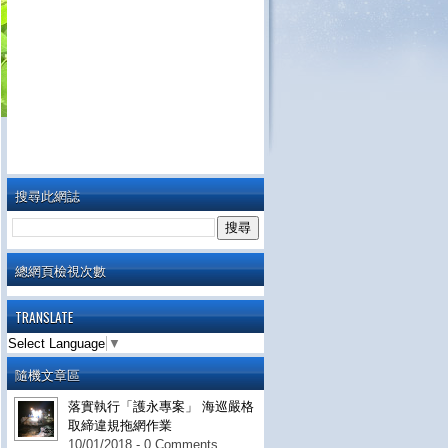
搜尋此網誌
總網頁檢視次數
TRANSLATE
Select Language
▼
隨機文章區
落實執行「護永專案」 海巡嚴格
取締違規拖網作業
10/01/2018 - 0 Comments