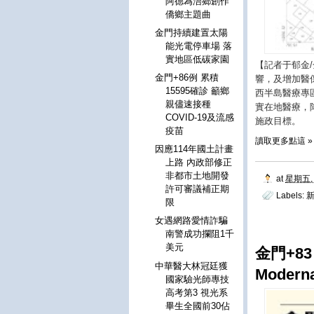
阿德為浯鄉創作
僑鄉主題曲
金門持續建置太陽
能光電停車場 落
實地區低碳家園
【記者于郁金/
金門+86例 累積
響，及增加醫
15595確診 籲鄉
西半島醫療專
親儘速接種
實在地醫療，
COVID-19及流感
施政目標。
疫苗
讀取更多點這 »
因應114年國土計畫
上路 內政部修正
非都市土地開發
at
星期五, 
許可審議補正期
Labels:
限
女遇網路愛情詐騙
南警成功攔阻1千
美元
金門+83
中華醫大林冠廷獲
Moder
國家驗光師專技
高考第3 視光系
畢生全國前30佔