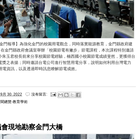
/金門報導】為強化金門的校園用電觀念，同時落實能源教育，金門縣政府建
8日在金門縣政府會議室舉辦「校園節電有撇步」節電課程，本次課程特別邀請
小朱玉君校長前來分享校園節電經驗，楠西國小校園節電成績斐然，更獲得台
電獎之表揚；同時邀請台電公司進行智慧用電分享，說明如何利用台灣電力
時用電資訊，以及透過即時訊息瞭解節電成效。
9月 30, 2022
沒有留言:
新聞總覽-教育學術
議會現地勘察金門大橋