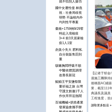
就不怕別人搶功
國中女遭性侵 林燕
祝：社會局歧視
弱勢 不論校內外
均列性平專案
臺南+1759例9/29零
時起入境檢疫
3+4 前3天居家檢
疫1人1室
勿貪小失大 肥料私
自分裝販售罰則
重
咳嗽胸悶呼吸不順
中醫依體質調理
【記者于郁金
改善長新冠
過施工團隊持續
鯤鯓王平安鹽祭限
後橋面AC鋪
量祈福之旅 台灣
業，截至111
守護文創邀1千人
典議長及議員
作伙拜拜逗熱鬧
工程進度，並
百城機械×烘焙產業
讀取更多點這 »
發展協會攜手辦
繁盛技術發表會/