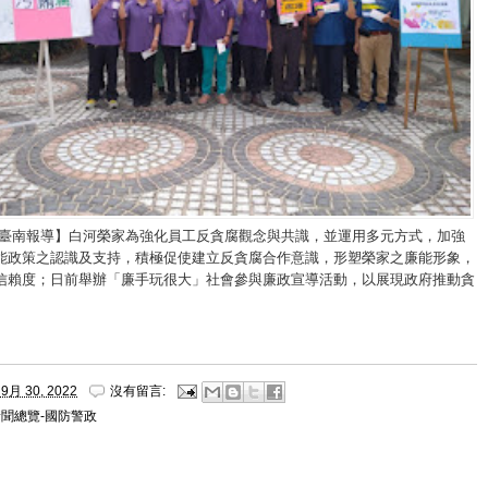
/臺南報導】白河榮家為強化員工反貪腐觀念與共識，並運用多元方式，加強
能政策之認識及支持，積極促使建立反貪腐合作意識，形塑榮家之廉能形象，
信賴度；日前舉辦「廉手玩很大」社會參與廉政宣導活動，以展現政府推動貪
。
9月 30, 2022
沒有留言:
新聞總覽-國防警政