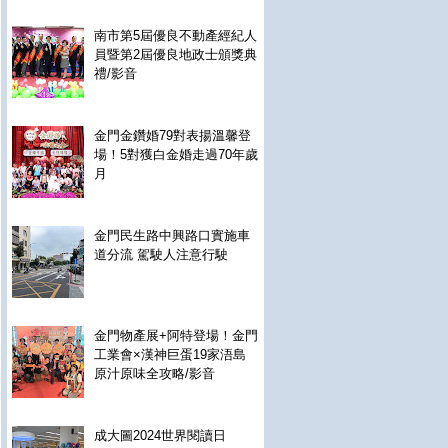
南市第5屆優良不動產經紀人
員暨第2屆優良地政士頒獎典
禮/影音
金門金鑽婚79對表揚溫馨登
場！5對獲白金婚走過70年歲
月
金門民生路中興路口實施車
道分流 駕駛人注意行駛
金門物產展+阿特登場！金門
工業會×漢神巨蛋19家浯島
原汁原味全攻略/影音
成大圖2024世界閱讀日