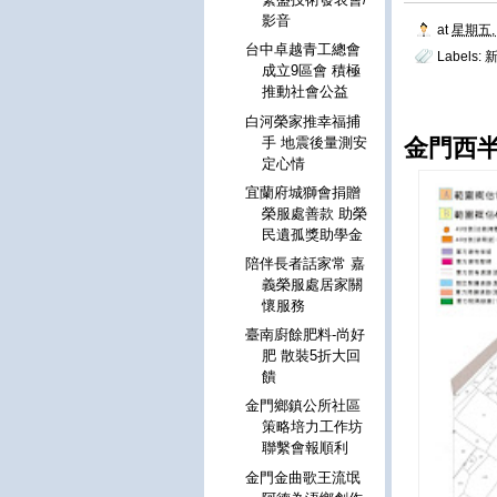
影音
at
星期五, 
台中卓越青工總會
Labels:
新
成立9區會 積極
推動社會公益
白河榮家推幸福捕
手 地震後量測安
金門西
定心情
宜蘭府城獅會捐贈
榮服處善款 助榮
民遺孤獎助學金
陪伴長者話家常 嘉
義榮服處居家關
懷服務
臺南廚餘肥料-尚好
肥 散裝5折大回
饋
金門鄉鎮公所社區
策略培力工作坊
聯繫會報順利
金門金曲歌王流氓