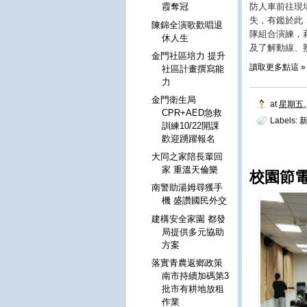
防人車前往現
霞奪冠
失，有鑑於此
陳錦全演歌歡唱退
隊組合演練，
休人生
及了解動線、
金門社區培力 提升
讀取更多點這 »
社區計畫撰寫能
力
金門衛生局
at
星期五, 
CPR+AED急救
Labels:
新
訓練10/22開課
歡迎踴躍報名
大同之家陪長輩回
家 重溫天倫樂
校園節
南警助湯姆尋獲手
機 盛讚國民外交
建構安全家園 都發
局提供多元協助
方案
落實青農返鄉政策
南市持續加碼第3
批市有耕地放租
作業