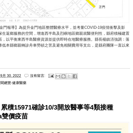
金門報導】為提升金門地區整體醫療水平，並考量COVID-19疫情衝擊及影
保生返鄉服務的空間，增進西半島及烈嶼地區鄉親就醫便利性，縣府積極建置
區，以平衡東西半島醫療資源並提供即時在地醫療服務。縣長楊鎮浯強調：落
降低本縣鄉親轉診舟車勞頓之苦及避免相關費用等支出，是縣府團隊一直以來
9月 30, 2022
沒有留言:
新聞總覽-健康醫藥
 累積15971確診10/3開放醫事等4類接種
na雙價疫苗