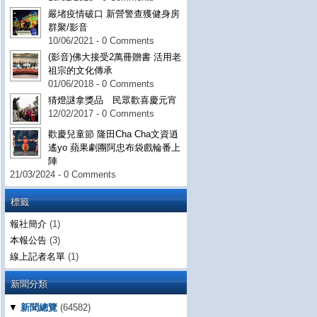
嚴堵疫情破口 新營警查獲健身房
群聚/影音
10/06/2021 - 0 Comments
(影音)佛大接受2萬冊贈書 活用老
祖宗的文化傳承
01/06/2018 - 0 Comments
猜燈謎拿獎品 民眾歡喜慶元宵
12/02/2017 - 0 Comments
歡慶兒童節 隆田Cha Cha文資逍
遙yo 蘋果劇團阿忠布袋戲輪番上
陣
21/03/2024 - 0 Comments
標籤
報社簡介
(1)
本報公告
(3)
線上記者名單
(1)
新聞分類
▼
新聞總覽
(64582)