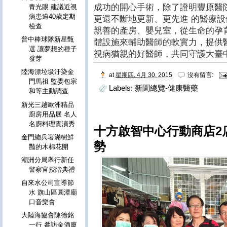
成功的開心手術，除了證明豐原醫
青光眼 建議近視
病患逾40歲定期
更還不斷地更新、更先進 的醫療
檢查
親善的產房、嬰兒室，從生命的孕
普中棒球隊新星甄
體設施來輔助醫師的軟實力，提供
選 讓夢想的種子
視病猶親的好醫師，共同守護大臺
發芽
陸海漂垃圾汙染金
at
星期四, 4月 30, 2015
沒有留言:
門馬祖 監委包宗
Labels:
新聞總覽-健康醫藥
和等主動調查
新光三越歐洲精品
廚房用品展 名人
名廚料理實演秀
十方啟智中心行動商店2
金門總兵署滿樹鮮
勢
豔的木棉花開
潮洲分局舉行新任
警察官授階典禮
自來水公司宣導節
水 旗山區圓潭廟
口音樂會
大陸海協會陳德銘
一行 參訪金酒廈