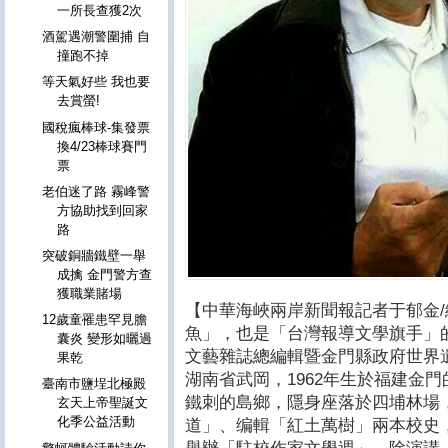
一所長查獲2次
酒駕遇潮警圍捕 自
撞跑不掉
等天氣好些 我也要
去賞螢!
國稅瘋棒球-集發票
換4/23棒球賽門
票
老伯迷了路 霧峰警
方協助找到回家
路
突破銅牆鐵壁一舉
成擒 金門警方查
獲職業賭場
【中華海峽兩岸新聞報記者于郁金
12歲童罹患罕見膽
魚」，也是「台灣報導文學旗手」
囊炎 變形如曬過
文藝雜誌總編輯暨金門縣政府世界
果乾
湖南省武岡，1962年生於福建金門
臺南市鹽埕北極殿
鐵刺的島鄉，隱身座落於四埔林場
玄天上帝聖誕文
化季公益活動
道」、编輯「紅土萬樹」兩本校史，