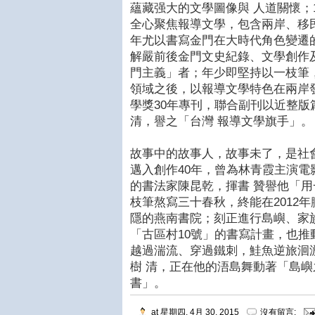
蘊藏强大的文學圖像與 人道關懷；1
全心聚焦報導文學，包含兩岸、移
年尤以書寫金門在大時代角色變遷
解嚴前後金門文史紀錄、文學創作
門主義」者；年少即堅持以一枝筆
領域之後，以報導文學特色在兩岸發光
學獎30年專刊，聯合副刊以近整
清，譽之「台灣 報導文學旗手」。
故事中的故事人，故事未了，是社
邁入創作40年，曾為林青霞主演電
的書法家陳昆乾，揮書 贊譽他「
枝筆熬寫三十春秋，終能在2012
隱的燕南書院；刻正進行島嶼、家
「古區村10號」的書寫計畫，也
越過湍流、穿過鐵刺，鮭魚逆旅洄
樹 清，正在他的浯島舞動著「島
書」。
at
星期四, 4月 30, 2015
沒有留言: