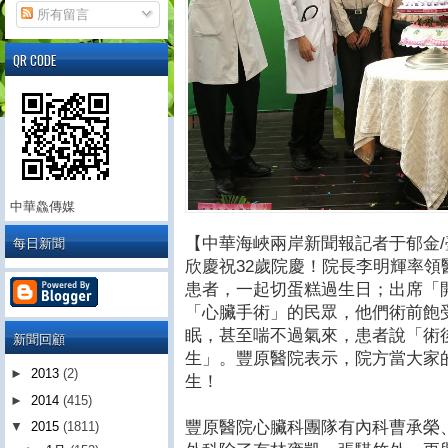
所有留言
QR CODE
中華鱻傳媒
每日新聞
【中華海峽兩岸新聞報記者于郁金
欣慶祝32歲院慶！院長李明輝率
患者，一起切蛋糕過生日；出席「
「心臟手術」的民眾，他們術前飽
眠，甚至喘不過氣來，患者說「術
新聞回顧
生」。豐原醫院表示，院方當大家
►
2013
(2)
生！
►
2014
(415)
豐原醫院心臟科團隊有內科曹承榮
▼
2015
(1811)