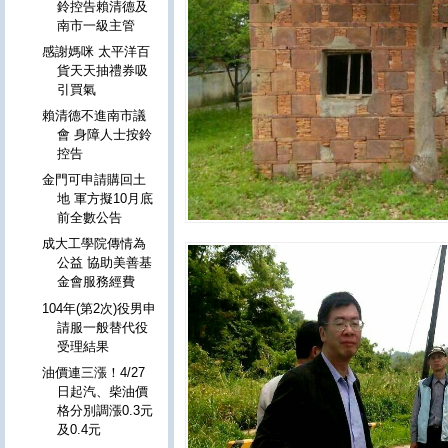
鈴控告賴清德及
南市一級主管
感謝媽咪 太平洋百
貨天天抽禮券吸
引買氣
賴清德不進南市議
會 身障人士按鈴
控告
金門可申請購回土
地 軍方擬10月底
前全數公告
成大工學院傳情為
公益 協助美善基
金會服務經費
104年(第2次)役男申
請服一般替代役
受理結果
油價連三漲！4/27
日起汽、柴油價
格分別調漲0.3元
及0.4元