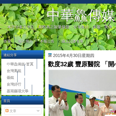
automaty do gier
中華鱻傳媒
本平台多元中立，期盼為正能量發聲，分享美好、美麗、美學，
首頁
報社簡介
本報公告
線上記者名單
連結分享
2015年4月30日星期四
歡度32歲 豐原醫院 「
中華鱻傳媒-首頁
台灣高鐵
臺鐵
台灣好行
嘉南藥理大學
首頁
文章