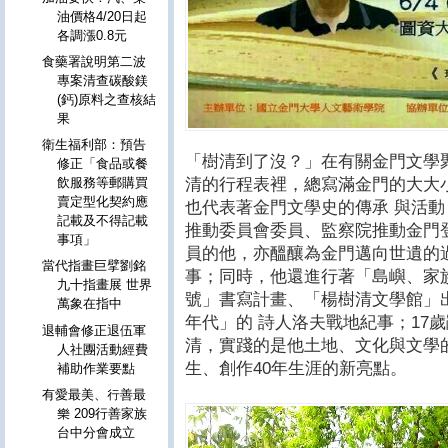
油價格4/20日起
各調漲0.8元
食藥署說明第二波
專案清查碳酸鎂
(鈣)原料之查核結
果
衛生福利部：預告
「樹清到了沒？」在有關金門文學
修正「食品或餐
清的行程表裡，總寫滿金門的大大
飲服務等郵購買
賣定型化契約應
也代表著金門文學史的傳承 與活
記載及不得記載
推動委員會委員、監察院推動金門登
事項」
員的他，亦醞釀為金門邁向世遺的
當代指畫巨擘劉銘
事；同時，他還進行著「島嶼、家
九十指畫展 世界
號」書寫計畫、「楊樹清文學館」
萬象在指中
年代」的 詩人洛夫戰地紀事；17
退輔會修正退伍軍
清，實踐的是他土地、文化與文學
人社團活動經費
生、創作40年生涯的新亮點。
補助作業要點
有愛最美、行善最
樂 209行善家族
台中分會成立