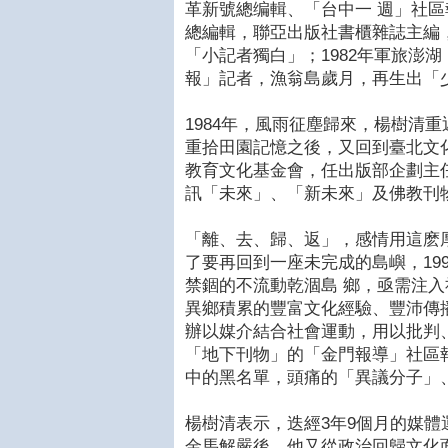
革新號總编輯、「台中一 週」社
總編輯，聯亞出版社書櫃雜誌主編
「小記者獨白」；1982年軍旅澎
報」記者，漁翁島歲月，再生出「
1984年，風雨征塵歸來，楊樹清
重拾田園記憶之後，又回到臺北文
教育文化基金會，任出版部企劃主
訊「未來」、「新未來」及佛教刊
「離、去、歸、返」，感情用這麽
了要再回到一座未完成的島嶼，19
禁錮的不流動乾涸島 鄉，亟需注
異鄉積累的豐富文化經驗、豐沛傳
辦以媒介結合社會運動，用以批判
「地下刊物」的「金門報導」社區
中的黑名單，頭痛的「異議分子」
楊樹清表示，迭經3年9個月的媒
金馬解嚴後，他又從政治回歸文化