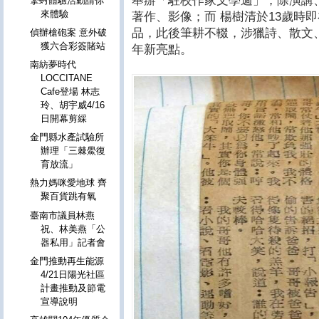
舉辦「駐校作家文學週」，除演講
擎蚵體驗活動請你
來體驗
著作、影像；而 楊樹清於13歲時
品，此後筆耕不輟，涉獵詩、散文
偵辦槍砲案 意外破
獲六合彩簽賭站
年新亮點。
南紡夢時代
LOCCITANE
Cafe登場 林志
玲、胡宇威4/16
日開幕剪綵
金門縣水產試驗所
辦理「三棘鱟復
育放流」
熱力媽咪愛地球 齊
聚百貨跳有氧
臺南市議員林燕
祝、林美燕「公
器私用」記者會
金門推動再生能源
4/21日陽光社區
計畫推動及節電
宣導說明