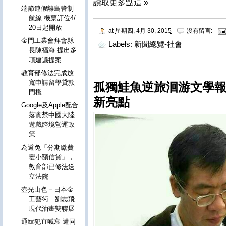
讀取更多點這 »
端節連假離島管制
航線 機票訂位4/
20日起開放
at
星期四, 4月 30, 2015
沒有留言:
金門工業會拜會縣
Labels:
新聞總覽-社會
長陳福海 提出多
項建議提案
教育部修法完成放
寬申請留學貸款
孤獨鮭魚逆旅洄游文學報
門檻
新亮點
Google及Apple配合
落實禁中國大陸
遊戲跨境營運政
策
為避免「分期繳費
變小額信貸」，
教育部已修法送
立法院
壺光山色－日本金
工藝術 劉志飛
現代油畫雙聯展
通緝犯直喊衰 遭同