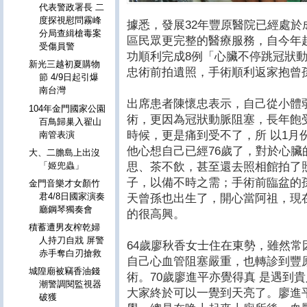
代表警政署長 二
度探視慰問霧峰
據悉，發展32年豐原醫院已經處
分局查緝槍毒案
區民眾更完整的醫療服務，自今年
受傷員警
功順利完成8例「心臟不停跳冠狀
新光三越初夏購物
忠術前拍遺照，手術順利返家抱曾
節 4/9日起引爆
南台灣
出席患者陳懷忠表示，自己從小體
104年金門國家公園
術，更因為冠狀動脈阻塞，長年飽
百鳥歸巢入翟山
時候，更是痛到受不了，所 以1月
南管表演
他心想自己已經76歲了，對於心
大、二膽島上出沒
思、茶不飲，甚至還去照相館拍了
「姬兜蟲」
子，以備不時之需；手術前臨盆的
金門音樂才女顏竹
君4/8日國家演奏
天曾孫也出生了，開心當阿祖，現
廳鋼琴獨奏會
的很高興。
積蓄遭男友榨乾婦
人持刀自戕 屏警
64歲廖秋香女士住在東勢，雖然
赤手奪白刃搶救
自己心血管阻塞嚴重，也轉診到豐
城隍廟被竊香油錢
術。70歲廖進平亦覺得真 是遇到
潮警調閱監視器
大家終於可以一覺到天亮了。廖進
破獲