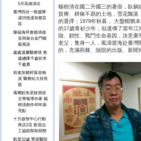
5月高雄演出
楊樹清在國二升國三的暑假，臥躺
臺灣四合一救援隊
貧瘠、耕稼不易的土地，雪花飄落
成功抵達加都災
的選擇；1979年秋暮， 大盤帽
區
的17歲青衫少年，似遺傳了當年
陳福海拜會賴清德
險、韌性、戰鬥生命基因，決意棄
並與旅台金門鄉
老父，隻身一人，風濤渡海赴臺灣
親座談
的，充滿荊棘、險阻的出版、新聞
處處溫馨醫療情 救
援總隊千處祈求
千處應
前進加都村落送物
資 醫療站大排長
龍
孤獨鮭魚逆旅洄游
文學報導作家 楊
樹清創作40年新
亮點
十方啟智中心行動
商店2店 歡迎志
工協助幫助弱勢
歡度32歲 豐原醫院