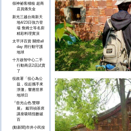
假神祕客稽核 超商
店員痛失金
新光三越台南新天
地4/23日強力登
場 詹姆士等名廚
精彩料理實演
太平洋百貨 關燈all
day 用行動守護
地球
十方啟智中心二手
行動商店2店試賣
了
役政署「役心為公
益，役起攜手來
淨灘」響應世界
地球日
『壺光山色‧雙聯
展』 戴羽禎茶席
講座吸睛指數破
百
(動新聞)市井小民按