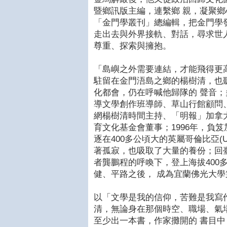
暨鄉訊版主編，連繫鄉 親，凝聚
「金門學叢刊」總編輯，把金門學
走出去與外界接軌、對話，尋求世
尊重、探索與擁抱。
「島嶼之外需要連結，才能飛得更
駐留在金門浯島之鄉的楊樹清，也
化都會，仍在呼喊他歸隊的 聲音
導文學創作班導師、草山行館顧問
網楊樹清時間主持、「明報」加拿
育文化基金會董事；1996年，負
逐在400多公頃大的英屬哥倫比亞(U
著孤寂，也吸取了大量的養份；回臺
者龔鵬程的呼喚下，登上海拔400
健、平路之後， 成為宜蘭佛光大學
以「文學是我的信仰，苦難是我寫
清，無論身在那個時空、職場、氣
至少出一本書，作家攤開的 書目