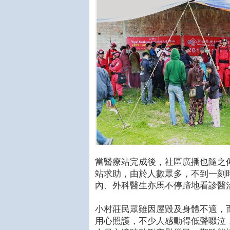
當醫療站完成後，社區廣播也隨之
站求助，由於人數眾多，不到一刻
內、外科醫生亦馬不停蹄地看診醫
小村莊民眾雖因屋毀及身體不適，
用心照護，不少人感動得低聲啜泣