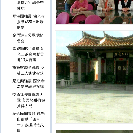
康拔河守護臺中
健康
尼泊爾強震 佛光救
援隊4/28日出發
賑災
金門詩人吳承明紀
念會
母親節貼心送禮 新
光三越台南新天
地10大首選
搶嫌數錢全都錄 歹
徒二人迅速被逮
尼泊爾強震 西來寺
為災民誦經祝禱
交通違停罰單滿天
飛 市民怒吼搶錢
搶得太兇
結合民間團體 佛光
山啟動「四合
一」救援挺進災
區