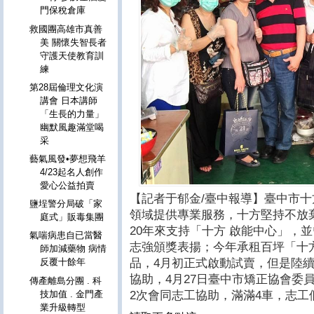
門保稅倉庫
救國團高雄市真善
美 關懷失智長者
守護天使教育訓
練
第28屆倫理文化演
講會 日本講師
「生長的力量」
幽默風趣滿堂喝
采
藝氣風發•夢想飛羊
4/23起名人創作
愛心公益拍賣
【記者于郁金/臺中報導】臺中市
鹽埕警分局破「家
領域提供專業服務，十方堅持不放
庭式」販毒集團
20年來支持「十方 啟能中心」，
氣喘病患自已當醫
志強頒獎表揚；今年承租百坪「十
師加減藥物 病情
品，4月初正式啟動試賣，但是陸續
反覆十餘年
協助，4月27日臺中市矯正協會委
傳產離島分團 . 科
技加值 . 金門產
2次會同志工協助，滿滿4車，志工
業升級轉型