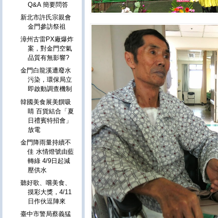
Q&A 簡要問答
新北市許氏宗親會
金門參訪祭祖
漳州古雷PX廠爆炸
案，對金門空氣
品質有無影響?
金門白龍溪遭廢水
污染，環保局立
即啟動調查機制
韓國美食展美饌吸
睛 百貨結合「夏
日禮賓特招會」
放電
金門降雨量持續不
佳 水情燈號由藍
轉綠 4/9日起減
壓供水
聽好歌、嚐美食、
摸彩大獎，4/11
日作伙逗陣來
臺中市警局蔡義猛