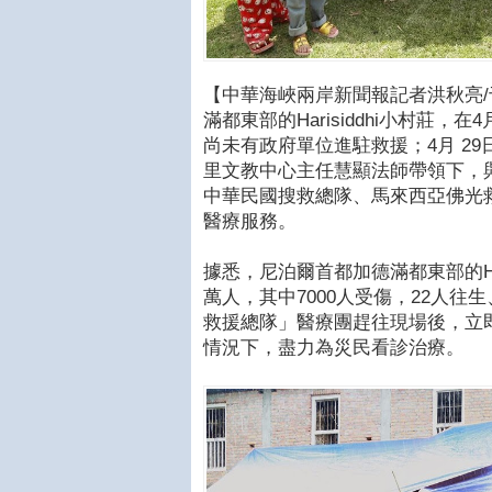
【中華海峽兩岸新聞報記者洪秋亮/
滿都東部的Harisiddhi小村莊，
尚未有政府單位進駐救援；4月 2
里文教中心主任慧顯法師帶領下，
中華民國搜救總隊、馬來西亞佛光
醫療服務。
據悉，尼泊爾首都加德滿都東部的Har
萬人，其中7000人受傷，22人往
救援總隊」醫療團趕往現場後，立
情況下，盡力為災民看診治療。