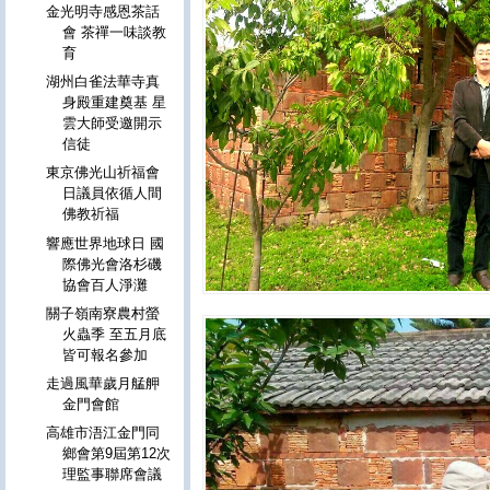
金光明寺感恩茶話
會 茶禪一味談教
育
湖州白雀法華寺真
身殿重建奠基 星
雲大師受邀開示
信徒
東京佛光山祈福會
日議員依循人間
佛教祈福
響應世界地球日 國
際佛光會洛杉磯
協會百人淨灘
關子嶺南寮農村螢
火蟲季 至五月底
皆可報名參加
走過風華歲月艋舺
金門會館
高雄市浯江金門同
鄉會第9屆第12次
理監事聯席會議