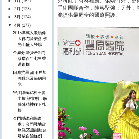
外科除了有林雍凱、張騏竹外，更
►
1月
(152)
手術團隊合作，陣容堅強；另外，
►
2月
(123)
能提供最周全的醫療照護。
►
3月
(124)
▼
4月
(177)
2015年萬人歌頌偉
大佛陀音樂會 佛
光山盛大登場
金湖分局偵破金門
蔡厝百年七里香
遭盜採
因應抗旱 請用戶加
強儲水及節約用
水
宋江陣頭武林王者
出爐 許立明：盼
藝陣精神往下扎
根
金門縣政府民政
處：金門戰地政
務滿55歲慰助金
發放自治條例