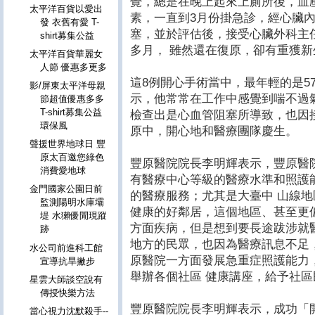
覺，總是在晚上起來上廁所後，血
太平洋百貨以愛出
素，一直到3月份掛急診，經心臟
發 衣舊有愛 T-
塞，並於評估後，接受心臟外科主
shirt募集公益
多月， 雖然還在復原，卻有重獲新
太平洋百貨華麗女
人節 優惠多更多
這8例開心手術當中，最年輕的是5
影/屏東太平洋母親
示，他常常在工作中感覺到喘不過
節超值優惠多多
T-shirt募集公益
檢查出是心血管阻塞所導致，也因
環保風
原中，開心地和醫療團隊慶生。
聲援世界地球日 豐
原太百邀您綠色
豐原醫院院長李明輝表示，豐原醫
消費愛地球
有醫療中心等級的醫療水準和照護
金門國家公園日前
的醫療服務；尤其是大臺中 山線
監測陽明水庫壩
健康的好鄰居，這個地區、甚至更
堤 水獺優閒現蹤
方面疾病，但是想到要長途跋涉就
跡
地方的民眾，也因為醫療訊息不足
水公司前進科工館
原醫院一方面發展急重症照護能力
宣導抗旱撇步
舉辦各個社區 健康講座，給予社
星雲大師談空說有
傳授快樂方法
豐原醫院院長李明輝表示，成功「
當心視力沈默殺手--