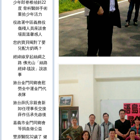
少年郎脊椎傾斜22
度 骨科醫師手術
重拾少年活力
役政署中區義務役
傷殘人員座談會
場面溫馨感人
您的寶貝喝對了嬰
兒配方奶嗎？
經緯線穿起絲綢之
路 佛光山「絲路
經緯‧毯說」說故
事
旅台金門同鄉會慰
勞全中運金門代
表隊
旅台薛氏宗親會新
卸任理事長交接
薛作伍承先啟後
嘉義市金門同鄉會
等捐血做公益
豐原醫院32歲了 健