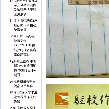
高雄關104年優質企
業安全審查項目
及驗證基準座談
圓滿成功
比漾廣場母親節2波
麗莎與卡斯柏-巴
黎購物節
來自普羅旺斯繽紛
熱情美食
L’OCCITANE南
紡夢時代旗艦店
臺南新亮點
行動電話號碼可攜
服務作業時間縮
短 申辦隔日即可
開通
高雄關關務長率員
視察金門業務
摔落3米深大排水溝
潮警尋長梯扶助
送醫
2015臺南國際龍舟