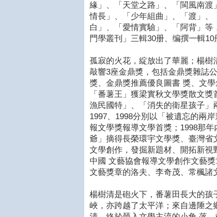
緣」、「天堂之路」、「閩風南渡
情長」、「少年組曲」、「渡」、
白」、「愛情實驗」、「阿背」等
門學叢刊」三輯30册、编撰一輯1
孤寂的火花，綻放出了華麗；楊樹
敲響3座金鼎獎，包括金鼎獎雜誌
獎、金鼎獎推薦優良圖書 獎、文學
「番薯王」獲梁實秋文學獎散文獎首獎
漁民國特」、「消失的衛星孩子」
1997、1998分別以「被遺忘的
報文學獎報導文學首獎；1998那
爺」摘得長榮環宇文學獎、臺灣省
文學創作，發掘新題材、開拓新視野
中國 文藝協會報導文學創作文藝
文藝獎章的洛夫、李奇茂、常楓諸
楊樹清是砲火下，番薯田長大的孩
峽，亦跨越了太平洋；來自邊陲之
清，終於晉入文學主流的小角 落