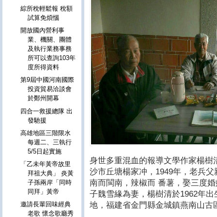
綜所稅輕鬆報 稅額
試算免煩惱
開放國內營利事
業、機關、團體
及執行業務事務
所可以查詢103年
度所得資料
第9屆中國河南國際
投資貿易洽談會
於鄭州開幕
四合一救援總隊 出
發馳援
高雄地區三階限水
每週二、三執行
5/5日起實施
身世多重混血的報導文學作家楊樹清
「乙未年黃帝故里
沙市丘塘楊家冲，1949年，老兵
拜祖大典」 炎黃
南而閩南，辣椒而 番薯，娶三度
子孫兩岸「同時
同拜」黃帝
子魏雪緣為妻，楊樹清於1962年
地，福建省金門縣金城鎮燕南山古區
邀請長輩回味經典
老歌 懷念歌廳秀