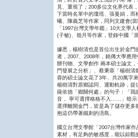
見、重視了；200多位文化界代表
下當時名單中的瓊瑶、張曼娟，而
曦、陳義芝等作家，同列文建會(當
「1997台灣文學年鑑」10大文學
(子敏)、嶺月等作家，登錄中國「
據悉，楊樹清也是首位出生於金門
者，2007、2008年，銘傳大學
辦刊物、文學創作 兩本碩士論文
門發展之分析」、蔡秉蓉「楊樹清
蓉的碩士論文花了3年、共20萬字
楊樹清對原鄉認同、運動軌跡，提
薩依德「鄉關何處」的句子：「我
音， 寧可選擇格格不入……」暗
選擇離開金門，皆是為了儲存更多
抱這仍帶著鐵刺的浯島。
國立台灣文學館「2007台灣作家
素材，有足夠的敏感度，能以綜觀