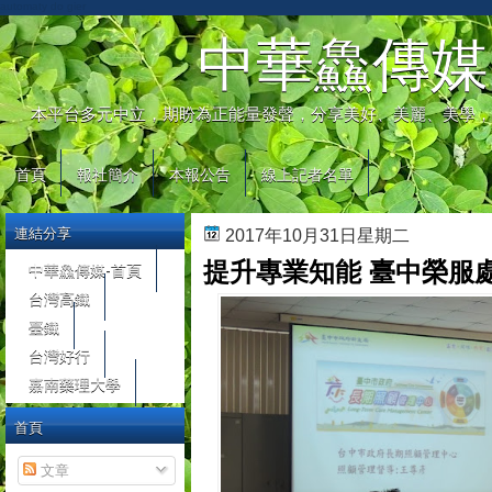
automaty do gier
中華鱻傳媒
本平台多元中立，期盼為正能量發聲，分享美好、美麗、美學，
首頁
報社簡介
本報公告
線上記者名單
連結分享
2017年10月31日星期二
提升專業知能 臺中榮服
中華鱻傳媒-首頁
台灣高鐵
臺鐵
台灣好行
嘉南藥理大學
首頁
文章