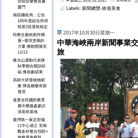
合唱音樂會喜慶
廈門
Labels:
新聞總覽-旅遊美食
南區國稅局：公告
105年度綜合所得
稅第2批退稅核定
2017年10月30日星期一
特教生藝術創作聯
展─發現塗鴉的
中華海峽兩岸新聞事業交
力量 佛館開展至
旅
11/13
佛光山運動代表隊
秋季聯合開訓祈
福 佛前獻碩果
高師大研發植物新
藥 降血糖藥有新
發現
落實全民國防教育
臺中榮服處參訪
清泉崗基地
臺灣第一家足部傷
口中心成立 安南
醫多科整合預防×
搶救避免截肢