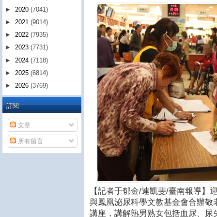
►
2020
(7041)
►
2021
(9014)
►
2022
(7935)
►
2023
(7731)
►
2024
(7118)
►
2025
(6814)
►
2026
(3769)
訂閱
文章
所有留言
【記者于郁金/連凱斐/臺南報導】
與鳳凰泌尿科學文教基金會合辦敬
講座，講解熟男熟女包括血尿、尿