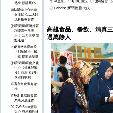
at
星期一, 10月 30, 2017
沒有留言:
熱身 預購蕉成功
Labels:
新聞總覽-地方
南紡購物中心光南
銀器展 金工大師
現身指導實作
(影音新聞)臺灣婦菁
高雄食品、餐飲、清真三
聯盟貴州放光
過萬餘人
采！ 活力展現 驚
豔連連！
大億麗緻送愛南投
「郡坑國小」國
小童 提前過聖誕
(影音新聞)臺南文化
中心《經典與浪
漫》首演 歡迎同
享經典歌劇
選購市售食米有撇
步
首座廚餘沼氣發電
系統月底運作
2017WeSport籃球
甜心 與您相約挑