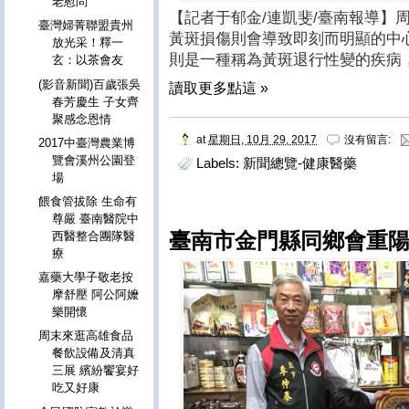
老慰問
【記者于郁金/連凱斐/臺南報導】
臺灣婦菁聯盟貴州
黃斑損傷則會導致即刻而明顯的中
放光采！釋一
則是一種稱為黃斑退行性變的疾病
玄：以茶會友
(影音新聞)百歲張吳
讀取更多點這 »
春芳慶生 子女齊
聚感念恩情
at
星期日, 10月 29, 2017
沒有留言:
2017中臺灣農業博
覽會溪州公園登
Labels:
新聞總覽-健康醫藥
場
餵食管拔除 生命有
尊嚴 臺南醫院中
臺南市金門縣同鄉會重
西醫整合團隊醫
療
嘉藥大學子敬老按
摩舒壓 阿公阿嬤
樂開懷
周末來逛高雄食品
餐飲設備及清真
三展 繽紛饗宴好
吃又好康