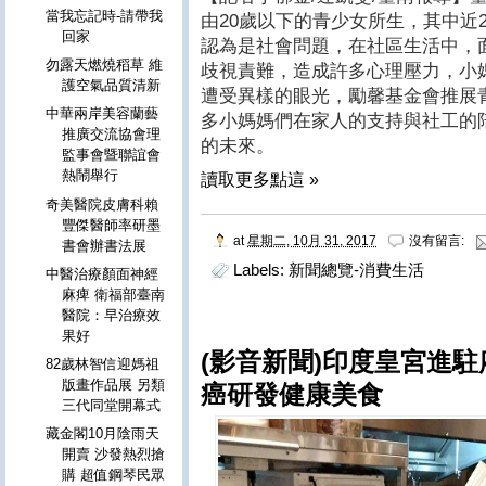
當我忘記時-請帶我
由20歲以下的青少女所生，其中近
回家
認為是社會問題，在社區生活中，
勿露天燃燒稻草 維
歧視責難，造成許多心理壓力，小
護空氣品質清新
遭受異樣的眼光，勵馨基金會推展
中華兩岸美容蘭藝
多小媽媽們在家人的支持與社工的
推廣交流協會理
的未來。
監事會暨聯誼會
熱鬧舉行
讀取更多點這 »
奇美醫院皮膚科賴
豐傑醫師率研墨
at
星期二, 10月 31, 2017
沒有留言:
書會辦書法展
Labels:
新聞總覽-消費生活
中醫治療顏面神經
麻痺 衛福部臺南
醫院：早治療效
果好
(影音新聞)印度皇宮進駐
82歲林智信迎媽祖
版畫作品展 另類
癌研發健康美食
三代同堂開幕式
藏金閣10月陰雨天
開賣 沙發熱烈搶
購 超值鋼琴民眾