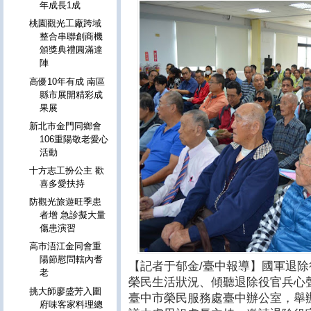
年成長1成
桃園觀光工廠跨域
整合串聯創商機
頒獎典禮圓滿達
陣
高優10年有成 南區
縣市展開精彩成
果展
新北市金門同鄉會
106重陽敬老愛心
活動
十方志工扮公主 歡
喜多愛扶持
防觀光旅遊旺季患
者增 急診擬大量
傷患演習
高市浯江金同會重
陽節慰問轄內耆
【記者于郁金/臺中報導】國軍退
老
榮民生活狀況、傾聽退除役官兵心
挑大師廖盛芳入圍
臺中市榮民服務處臺中辦公室，舉
府味客家料理總