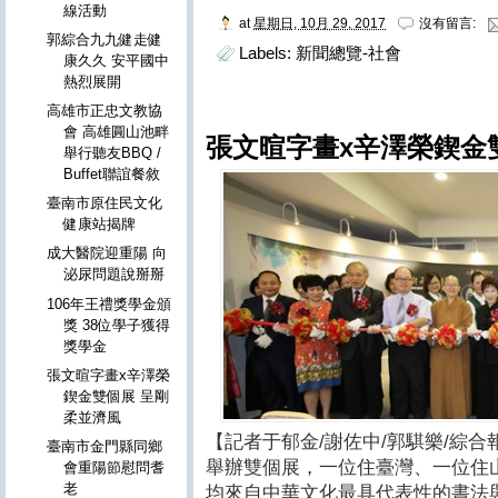
線活動
at
星期日, 10月 29, 2017
沒有留言:
郭綜合九九健走健
Labels:
新聞總覽-社會
康久久 安平國中
熱烈展開
高雄市正忠文教協
會 高雄圓山池畔
張文暄字畫x辛澤榮鍥金
舉行聽友BBQ /
Buffet聯誼餐敘
臺南市原住民文化
健康站揭牌
成大醫院迎重陽 向
泌尿問題說掰掰
106年王禮獎學金頒
獎 38位學子獲得
獎學金
張文暄字畫x辛澤榮
鍥金雙個展 呈剛
柔並濟風
【記者于郁金/謝佐中/郭騏樂/綜
臺南市金門縣同鄉
舉辦雙個展，一位住臺灣、一位住
會重陽節慰問耆
老
均來自中華文化最具代表性的書法