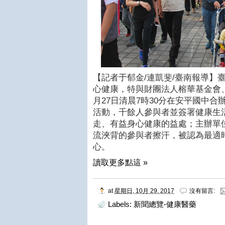
【記者于郁金/連凱斐/臺南報導】
心健康，特與財團法人榕華基金會
月27日清晨7時30分在安平國中
活動，千餘人參與者並簽署健康生
走、有益身心健康的益處；主辦單
流浹背的參與者擦汗，被認為最適
心。
讀取更多點這 »
at
星期日, 10月 29, 2017
沒有留言:
Labels:
新聞總覽-健康醫藥