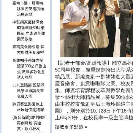
臺南市醫：肝癌轉
移胸腔仍需積極
治療追蹤
中彰榮家慶輔導會
63週年暨39屆榮
民節 向永遠英雄
榮民致敬
臺南美食節登場 探
索府城美食秘密
高雄帕莎蒂娜力挺
【記者于郁金/高雄報導】國立高雄
認購300公斤旗山
50周年校慶，隆重規劃推出大型
蕉 激發多款創意
精品展、新編豫劇〜劉姥姥進大觀
誘人甜品
慶音樂會、創意啦啦隊比賽、校友
九九重陽節 澄清湖
集、師資培育課程改革與教學創新
風景區邀請長輩
免費入園
發〜藝術大師精品展，募集50位藝
由本校校友豫劇皇后王海玲擔綱主
鈴鹿賽道樂園線上
旅展超值開跑囉
園》，則分別於10月28日下午16時
上6時30分，在校長率一級主管鳴
(影音新聞)繼往開新
再創輝煌 吳連
讀取更多點這 »
賞：歡迎校友