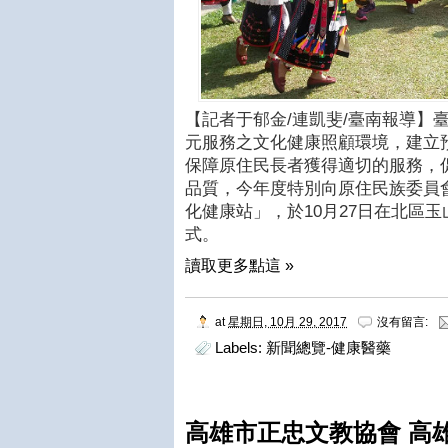
【記者于郁金/連凱斐/臺南報導】
元服務之文化健康照顧環境，建立
保障原住民長者獲得適切的服務，
品質，今年度特別向原住民族委員
化健康站」，於10月27日在北區
式。
讀取更多點這 »
at
星期日, 10月 29, 2017
沒有留言:
Labels:
新聞總覽-健康醫藥
高雄市正忠文教協會 高