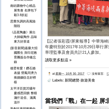
南紡購物中心精品
展售會 名牌包下
殺3.8折起
思覺失調的高風險
階段
《品茗陶趣》展出
大師級陶作 品味
【記者張彩霞/屏東報導】中華海
東方好茶道
年慶特別於
2017
年
10
月
29
日舉行屏
(影音新聞)嘉藥大招
率理監事及會員共計
21
人參加。
國際生 與印尼教
育團簽合作備忘
讀取更多點這 »
錄
後壁有愛！鑽石婚
表揚 營鳳同濟力
at
星期一, 10月 30, 2017
沒有留言:
推婚姻信念好榜
Labels:
新聞總覽-旅遊美食
樣
太平洋百貨20週年
慶感恩回饋 整檔
滿仟送佰、滿萬
當我們「戰」在一起 屏
送仟
新創抗衰弱服務中