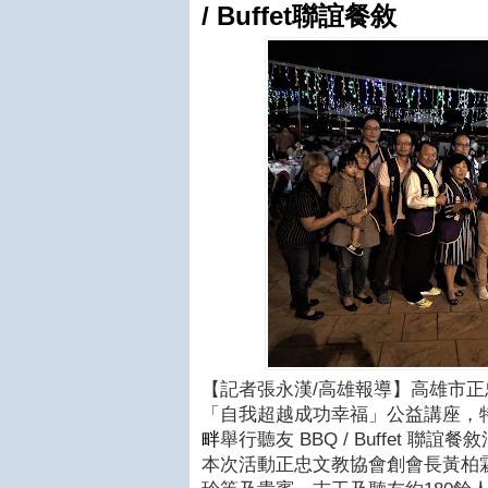
/ Buffet聯誼餐敘
【記者張永漢
/
高雄報導】高雄市正
「自我超越成功幸福」公益講座，
畔
舉行聽友
BBQ / Buffet
聯誼餐敘
本次活動正忠文教協會創會長黃柏