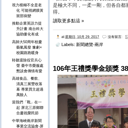
是極大不同，一柔一剛，但各自都
視力模糊不全是老
化 可能視網膜黃
得。
斑部病變
讀取更多點這 »
推動企業英語力提
升計畫 南台科大
協助優化有成
at
星期日, 10月 29, 2017
沒有留言:
高師大50周年校慶
Labels:
新聞總覽-兩岸
藝氣風發 豫劇×
校園路跑暖身
聆聽退除役官兵心
聲 臺中市榮服處
106年王禮獎學金頒獎 
懇談會傳情有愛
高雄食品、餐飲、
清真三展豐收落
幕 專業買主超過
萬餘人
當我們「戰」在一
起 屏北三原鄉聯
合慶祝榮民節
中華海峽兩岸新聞
事業交流協會-屏