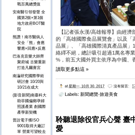
戰百萬總獎值
安南醫引領發聲 全
國第2個×第1個
地方政府BOT醫
院
【記者張永漢/高雄報導】由經濟
熊讚！南市醫病人
的「高雄國際食品展覽會」以及「
安全「熊」會應
品展」、「高雄國際清真產品展」1
響應×回應×反應
絡繹不絕，總計吸引超過
1
萬名專
巴洛克音樂大師齊
%
，前五大國外買主依序為中國、
聚府城 古樂重新
打造凡爾賽宮
讀取更多點這 »
南灜研究國際學術
研討會 10/20與
at
星期一, 10月 30, 2017
沒有留言:
10/21在成大
Labels:
新聞總覽-旅遊美食
(影音新聞)南臺科大
助菲國偏鄉孕婦
照護產業 創國際
產學新契機
聆聽退除役官兵心聲 臺
普詮電子獲ISO
9001取得大廠訂
愛
單 營業可望較去