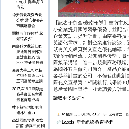
中心力拼業績10
億元
德安傳愛我愛秀愛
公益 愛心捐臺南
【記者于郁金/臺南報導】臺南市
市腦麻協會
小企業提升國際競爭優勢，並配合
關於老年症候群 您
企業英語力提升計畫，由南臺科技
知道多少?
英語化需求，針對企業進行訪談，
南臺科大蘇益仁教
既有英文網頁與文宣之優化輔導，
授通過科技部價
功能行銷潮流，以無國界優勢，吸
創計畫提案 獲
際接單溝通，進一步規劃商務職場
2000萬研發經費
為國外客戶做公司簡介、產品介紹
嘉藥大學王莉婷莊
各參與計畫的公司，不僅藉由此計
璧誠全運會 現代
五項團體奪金銅
際化文宣品質；相關執行成果於10月
意產業園區舉行，並邀請參與計畫
2017第16屆國際無
我茶會回台主辦
讀取更多點這 »
臺北首場登場
林下栽植增加平地
造林生產力
at
星期日, 10月 29, 2017
沒有留言:
高雄國際食品 餐飲
Labels:
新聞總覽-教育學術
設備 清真三展 國