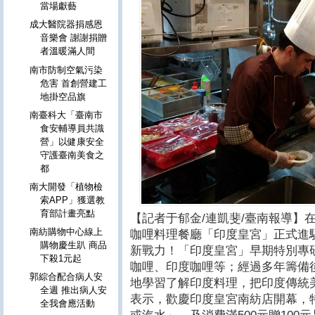
當場獻藝
成大醫院器捐感恩
音樂會 謝謝捐贈
者溫暖滿人間
南市防制空氣污染
危害 首創營建工
地掛空品旗
南臺科大「臺南市
食安輔導員共識
營」以健康安全
守護臺南美食之
都
南大開發「植物檢
索APP」獲選教
育部計畫亮點
【記者于郁金/連凱斐/臺南報導】在
南紡購物中心線上
咖哩料理餐廳「印度皇宮」正式進
購物慶生趴 商品
新戰力！「印度皇宮」早期特別專
下殺1元起
咖哩、印度咖哩等；經過多年籌備後
郭綜合配合病人安
地學習了解印度料理，把印度傳統
全週 推出病人安
表示，歡慶印度皇宮南紡店開幕，
全我會應活動