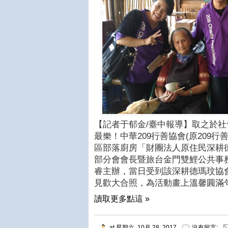
【記者于郁金/臺中報導】取之於
最樂！中華209行善協會(原209行
區部落廚房「財團法人原住民深耕
部分會會長暨旅台金門雙鯉公共事務
睿主辦，當日受到該深耕德瑪玟協
見歡大合照，為活動畫上溫馨圓滿
讀取更多點這 »
at
星期六, 10月 28, 2017
沒有留言: