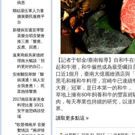
病患
聯結退伍軍人力量
擴展榮民服務平
台
新樓病安週宣導暨
喜樂合唱音樂會
推三應「響應、
反應、回應」
遠東商銀吳家德經
【記者于郁金/臺南報導】自和牛
理南大暢談「預
約更好的自己」
起和牛潮，和牛儼然成為最受矚目
口近1個月，臺南大億麗緻酒店與
安南醫院舉辦「醫
病溝通！病人安
黑毛和種和牛料理，宮崎牛已連續
全我會應！」民
大賽」冠軍，是日本第一的和牛，
眾熱情響應
草地上擁有60年飼養和牛的豐富
2017南區客家美食
肉，每天專業也持續的研究，以達
料理比賽 10/21
界。
安平遊憩碼頭登
場
讀取更多點這 »
〝歌聲傳兩岸 音樂
繫情誼〞兩岸情
at
星期二, 10月 31, 2017
沒有留言: