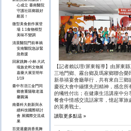
心成立 臺南醫院
守護社區鄉親好
鄰居！
微型美食創作展登
場 1:1食物模型
美味不變調
清晨醫院門前車禍
安南醫院急診緊
急救援
回家跳舞-小林‧大武
【記者賴以理
/
屏東報導】由屏東縣
壠族史料文物展
嘉藥大展至明年
三地門鄉、霧台鄉及瑪家鄉聯合榮民
1/19
新恭禧宴會廳舉行，共有來自三鄉
臺中市浯江金門同
慶祝大會中緬懷先烈精神，感念所
鄉會重陽敬老溫
的犧牲付出；在健康生活講座中分
馨圓滿
餐會中情感交流話家常，憶起軍旅
南臺科大創新與永
的英勇戰士。
續科技國際研討
讀取更多點這 »
會 展國際交流成
果
百貨週慶跳香蕉舞