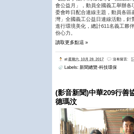
會公益月」，動員全國義工舉辦各
委會昨日配合連線主題，動員各區
灣」全國義工公益日連線活動，針
進行環境美化，總計
611
名義工夥
份心力。
讀取更多點這 »
at
星期六, 10月 28, 2017
沒有留言:
Labels:
新聞總覽-科技環保
(影音新聞)中華209行
德瑪汶