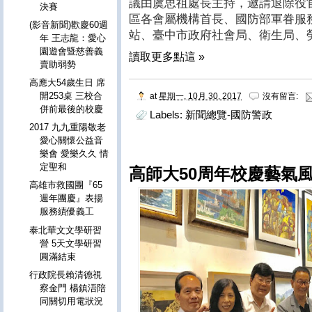
議由虞思祖處長主持，邀請退除役
決賽
區各會屬機構首長、國防部軍眷服
(影音新聞)歡慶60週
站、臺中市政府社會局、衛生局、
年 王志龍：愛心
園遊會暨慈善義
讀取更多點這 »
賣助弱勢
高應大54歲生日 席
開253桌 三校合
at
星期一, 10月 30, 2017
沒有留言:
併前最後的校慶
Labels:
新聞總覽-國防警政
2017 九九重陽敬老
愛心關懷公益音
樂會 愛樂久久 情
定聖和
高師大50周年校慶藝氣風
高雄市救國團『65
週年團慶』表揚
服務績優義工
泰北華文文學研習
營 5天文學研習
圓滿結束
行政院長賴清德視
察金門 楊鎮浯陪
同關切用電狀況