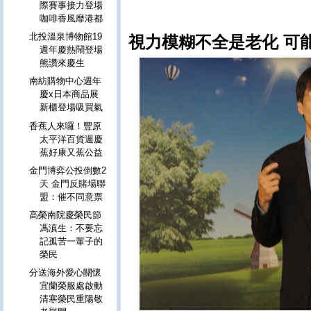
際賽事接力登場
咖啡香風靡港都
北投溫泉博物館19
視力模糊不全是老化 可
週年慶熱鬧登場
熊讚來慶生
南紡購物中心週年
慶x日本商品展
新櫃登場吸買氣
香蕉人來囉！豐原
太平洋百貨週慶
蕉好康又蕉公益
金門博弈公投倒數2
天 金門反賭場聯
盟：催不同意票
高榮南院慶榮民節
馮滇生：不要忘
記孤苦一輩子的
榮民
分送海外愛心關懷
宜蘭榮服處啟動
清寒榮民重陽敬