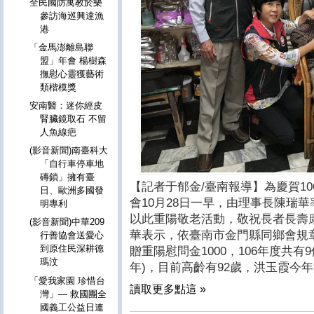
全民國防寓教於樂
參訪海巡興達漁
港
「金馬澎離島聯
盟」年會 楊樹森
撫慰心靈獲藝術
類楷模獎
安南醫：迷你經皮
腎臟鏡取石 不留
人魚線疤
(影音新聞)南臺科大
「自行車停車地
磚鎖」擁有臺
【記者于郁金/臺南報導】為慶賀1
日、歐洲多國發
會10月28日一早，由理事長陳瑞
明專利
以此重陽敬老活動，敬祝長者長壽
(影音新聞)中華209
華表示，依臺南市金門縣同鄉會規
行善協會送愛心
到原住民深耕德
贈重陽慰問金1000，106年度共有
瑪汶
年)，目前高齡有92歲，洪玉霞今
「愛我家園 珍惜台
讀取更多點這 »
灣」— 救國團全
國義工公益日連