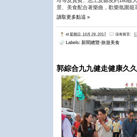
玲等及貴賓、志工及聽友約
180
餘
景、美食配合著樂曲，歡樂氛圍籠
讀取更多點這 »
at
星期日, 10月 29, 2017
沒有留言:
Labels:
新聞總覽-旅遊美食
郭綜合九九健走健康久久