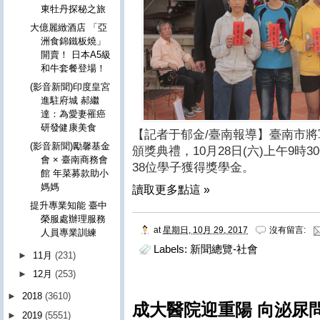
東牡丹探秘之旅
大億麗緻酒店 「亞
洲食錦鐵板燒」
開賣！ 日本A5級
和牛套餐登場！
(影音新聞)印度皇宮
進駐府城 郝繼
達：為愛妻罹癌
研發健康美食
【記者于郁金/臺南報導】臺南市將
(影音新聞)勵馨基金
頒獎典禮，10月28日(六)上午9
會 × 臺南商務會
38位學子獲得獎學金。
館 年菜募款助小
媽媽
讀取更多點這 »
提升專業知能 臺中
榮服處辦理服務
at
星期日, 10月 29, 2017
沒有留言:
人員專業訓練
Labels:
新聞總覽-社會
►
11月
(231)
►
12月
(253)
►
2018
(3610)
成大醫院迎重陽 向泌尿
►
2019
(5551)