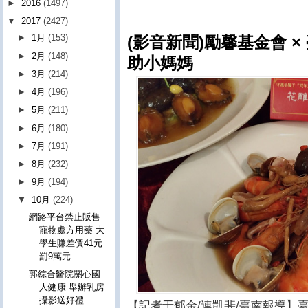
►
2016
(1497)
▼
2017
(2427)
►
1月
(153)
(影音新聞)勵馨基金會 
►
2月
(148)
助小媽媽
►
3月
(214)
►
4月
(196)
►
5月
(211)
►
6月
(180)
►
7月
(191)
►
8月
(232)
►
9月
(194)
▼
10月
(224)
網路平台禁止販售
寵物處方用藥 大
學生賺差價41元
罰9萬元
郭綜合醫院關心國
人健康 舉辦乳房
攝影送好禮
【記者于郁金/連凱斐/臺南報導】臺