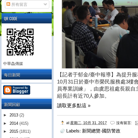
所有留言
QR CODE
中華鱻傳媒
每日新聞
【記者于郁金/臺中報導】為提升
10月31日於臺中市榮民服務處3樓
員專業訓練」，由虞思祖處長親自
組長計有近70人參加。
新聞回顧
讀取更多點這 »
►
2013
(2)
at
星期二, 10月 31, 2017
沒有留言:
►
2014
(415)
Labels:
新聞總覽-國防警政
►
2015
(1811)