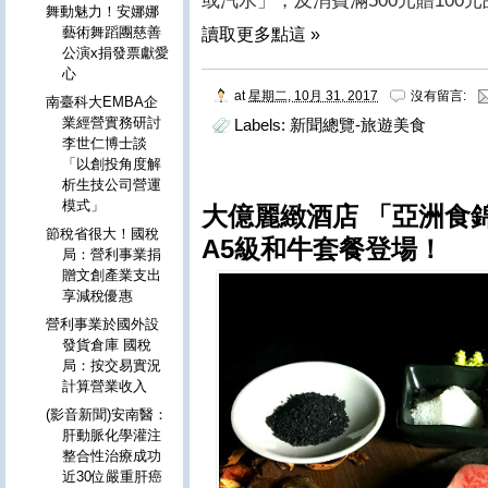
或汽水」，及消費滿500元贈100
舞動魅力！安娜娜
藝術舞蹈團慈善
讀取更多點這 »
公演x捐發票獻愛
心
at
星期二, 10月 31, 2017
沒有留言:
南臺科大EMBA企
業經營實務研討
Labels:
新聞總覽-旅遊美食
李世仁博士談
「以創投角度解
析生技公司營運
模式」
大億麗緻酒店 「亞洲食
節稅省很大！國稅
A5級和牛套餐登場！
局：營利事業捐
贈文創產業支出
享減稅優惠
營利事業於國外設
發貨倉庫 國稅
局：按交易實況
計算營業收入
(影音新聞)安南醫：
肝動脈化學灌注
整合性治療成功
近30位嚴重肝癌