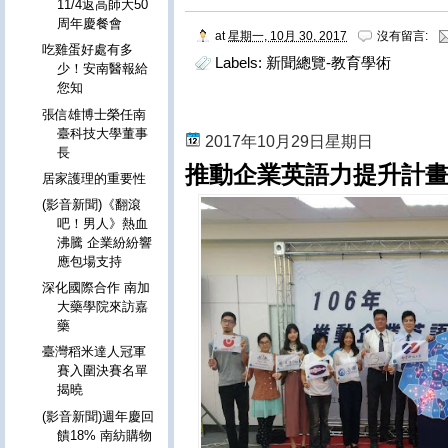
11/4返高師大50
周年慶餐會
at
星期一, 10月 30, 2017
沒有留言:
吃雞蛋好處有多
Labels:
新聞總覽-教育學術
少！安南醫報給
您知
張信雄博士榮任南
臺科技大學董事
2017年10月29日星期日
長
推動企業英語力提升計畫
居家護理的重要性
(影音新聞)《翻滾
吧！男人》熱血
沸騰 企業紛紛響
應包場支持
深化國際合作 南加
大藥學院來訪嘉
藥
臺灣稻米達人冠軍
賽入圍決賽名單
揭曉
(影音新聞)週年慶回
饋18% 南紡購物