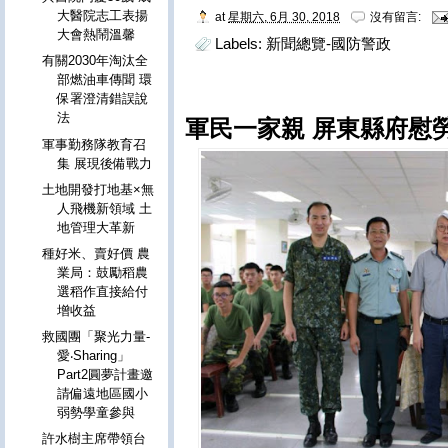
大醫院志工表揚
at
星期六, 6月 30, 2018
沒有留言:
大會熱鬧溫馨
Labels:
新聞總覽-國防警政
有關2030年淘汰全
部燃油車傳聞 環
保署澄清錯誤說
法
軍民一家親 屏東縣府慰
軍事勤務隊教育召
集 展現後備戰力
土地開發打地基×無
人飛機新領域 土
地管理大革新
種好米、賣好價 農
業局：鼓勵稻農
選稻作直接給付
增收益
救國團「聚光力量-
愛‧Sharing」
Part2圓夢計畫邀
請偏遠地區國小
弱勢學童參與
許水樹主席帶領台