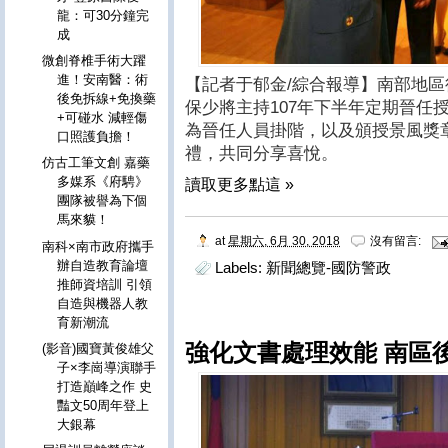
龍：可30分鐘完
成
微創脊椎手術大躍
進！安南醫：術
【記者于郁金/綜合報導】南部地區
後免拆線+免換藥
保少將主持107年下半年定期晉任
+可碰水 減輕傷
為晉任人員掛階，以及頒授景風獎
口照護負擔！
禮，共同分享喜悅。
仿古工筆文創 嘉藥
多媒系《府騁》
讀取更多點這 »
團隊被譽為下個
馬來貘！
at
星期六, 6月 30, 2018
沒有留言:
南科×南市政府攜手
辦自造教育論壇
Labels:
新聞總覽-國防警政
推師資培訓 引領
自造與機器人教
育新潮流
強化文書處理效能 南區
(影音)國寶黃俊雄父
子×李崗導演聯手
打造巔峰之作 史
豔文50周年登上
大銀幕