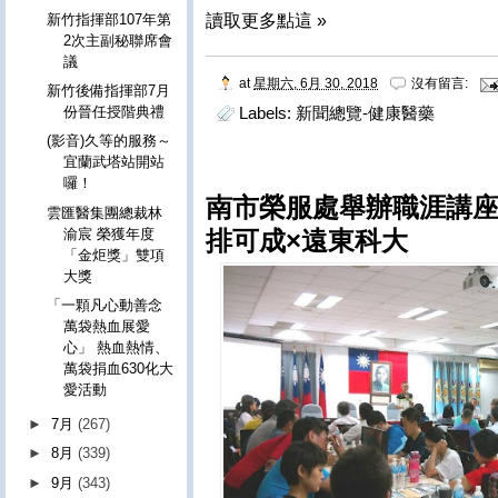
新竹指揮部107年第
讀取更多點這 »
2次主副秘聯席會
議
at
星期六, 6月 30, 2018
沒有留言:
新竹後備指揮部7月
Labels:
新聞總覽-健康醫藥
份晉任授階典禮
(影音)久等的服務～
宜蘭武塔站開站
囉！
南市榮服處舉辦職涯講座
雲匯醫集團總裁林
渝宸 榮獲年度
排可成×遠東科大
「金炬獎」雙項
大獎
「一顆凡心動善念
萬袋熱血展愛
心」 熱血熱情、
萬袋捐血630化大
愛活動
►
7月
(267)
►
8月
(339)
►
9月
(343)