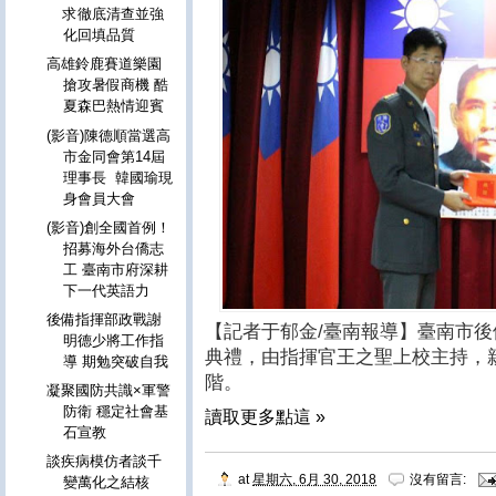
求徹底清查並強
化回填品質
高雄鈴鹿賽道樂園
搶攻暑假商機 酷
夏森巴熱情迎賓
(影音)陳德順當選高
市金同會第14屆
理事長 韓國瑜現
身會員大會
(影音)創全國首例！
招募海外台僑志
工 臺南市府深耕
下一代英語力
後備指揮部政戰謝
【記者于郁金/臺南報導】臺南市
明德少將工作指
典禮，由指揮官王之聖上校主持，
導 期勉突破自我
階。
凝聚國防共識×軍警
防衛 穩定社會基
讀取更多點這 »
石宣教
談疾病模仿者談千
at
星期六, 6月 30, 2018
沒有留言:
變萬化之結核