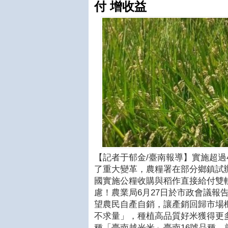
付 增收益
【記者于郁金/臺南報導】實施超過4
了重大變革，農糧署在部分鄉鎮試
國實施公糧收購與稻作直接給付雙
慮！農業局6月27日於市政會議報
望農民自產自銷，讓產銷回歸市場
不求量」，種植高品質好米獲得更
種「臺南越光米」臺南16號品種，