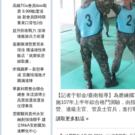
高鐵TGo會員ibon取
票 9,999點驚喜
抽 新會員限時限
量束口背包1份
提升防衛戰力 澎湖
後備旅兵力前運
嘉藥陳瀞慧實習表
現佳 獲遠雄悅來
飯店「就業保證
錄取書」
求職圓夢～薪想事
成 宜蘭現場徵才
圓滿達陣
華夏科際整合聯合
總會 朱浤源博士
【記者于郁金/臺南報導】為磨練
高票當選當選首
施107年上半年綜合格鬥測驗，由
任理事長
營、連級主官、管及士官兵，進行
雲匯醫與貴州永安
讀取更多點這 »
融創強強聯手 建
立M&A安創騰加
速孵化中心