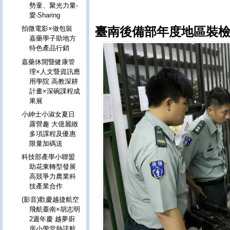
勢童、聚光力量-
愛‧Sharing
臺南後備部年度地區裝檢
拍微電影×做包裝
嘉藥學子助地方
特色產品行銷
嘉藥休閒暨健康管
理×人文暨資訊應
用學院 高教深耕
計畫×深碗課程成
果展
小紳士小淑女夏日
露營趣 大億麗緻
多項課程及優惠
限量加碼送
科技部產學小聯盟
助花東轉型發展
高競爭力農業科
技產業合作
(影音)歡慶越捷航空
飛航臺南×胡志明
2週年慶 越夢廚
房小學堂熱諾航