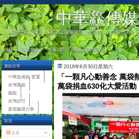
automaty do gier
中華鱻傳媒
本平台多元中立，期盼為正能量發聲，分享美好、美麗、美學，
首頁
報社簡介
本報公告
線上記者名單
連結分享
2018年6月30日星期六
「一顆凡心動善念 萬袋
中華鱻傳媒-首頁
台灣高鐵
萬袋捐血630化大愛活動
臺鐵
台灣好行
嘉南藥理大學
首頁
文章