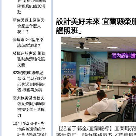
在 衛福部臺南醫
院響應飢餓30活
動
設計美好未來 宜蘭縣榮
新住民遇上原住民
會產生什麼火
證照班」
花！？
腸病毒D68型感染
該怎麼辦呢？
發揮造船專業 鄭啟
聰助慈濟強化賑
災艇
823砲戰60週年紀
念 金門縣府歡迎
老兵返金贈喝好
酒 揪團再加碼
南大旅美傑出校友
張見齊慨捐助學
提攜後進不遺餘
力
107年第2期作～對
【記者于郁金/宜蘭報導】宜蘭縣
地綠色環境給付
計畫 5個鄉(區)試
蓬勃發展，縣內新成屋及老舊房屋