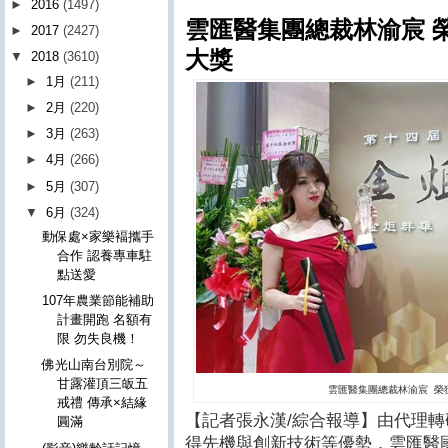
►
2016
(1497)
雲匯醫集團總裁林渝宸 
►
2017
(2427)
大獎
▼
2018
(3610)
►
1月
(211)
►
2月
(220)
►
3月
(263)
►
4月
(266)
►
5月
(307)
▼
6月
(324)
動保處×家樂褔攜手
合作 認養專車駐
點送愛
107年農業節能補助
計畫開跑 名額有
限 勿失良機！
佛光山南台別院～
甘露灌頂三皈五
雲匯醫集團總裁林渝宸 榮
戒禮 傳承×結緣
【記者張永漢/綜合報導】
由代理轉
圓滿
得先機與創新技術等優勢，雲匯醫