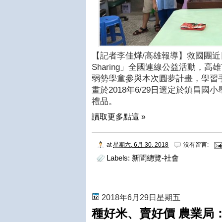
【記者李佳燁/高雄報導】救國團
Sharing
」全國連線公益活動，高雄
弱勢學童參與本次圓夢計畫，學習
畫於2018年
6/29日
選定於鎮昌國小
禮品。
讀取更多點這 »
at
星期六, 6月 30, 2018
沒有留言:
Labels:
新聞總覽-社會
2018年6月29日星期五
種好米、賣好價 農業局