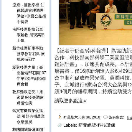
療癒～擁抱幸福 仁
德醫護管理調理
保健×米夏公益攜
手傳愛
南區後備指揮部軍
歌驗收 展現高昂
士氣
新竹後備部軍事勤
【記者于郁金/南科報導】為協助
務隊教育召集 展
合作，科技部南部科學工業園區管
現後備戰力
鏈結計畫」，加速共創成長。本計
凝聚後備力量！臺
層書審，僅16隊新創進入於6月29
南後備部召開107
會中順利促成奇景光電、萬潤科技
年第2次主副秘聯
席會報
子、京城銀行6家南台灣大企業與1
續4個月的輔導期間，持續協助雙
乾癬難以忍受！原
來是免疫失調皮
讀取更多點這 »
膚慢性病
落實有機農業促進
法 引領有機農業
at
星期六, 6月 30, 2018
沒有留言:
永續發展
Labels:
新聞總覽-科技環保
救國團關懷偏鄉弱