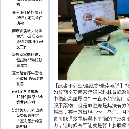
禮
臺南市後備指揮部
舉辦不定期晉任
典禮
南市青溪新文藝學
會第15屆理監事
會議 精進推動藝
文工作
磨練國軍戰技戰力
體能格鬥驗證訓
練成果
臺南後備部年度地
區裝檢 確保裝備
妥善
【記者于郁金/連凱斐/臺南報導】
南科定向育成吸引
如預期？安南醫院泌尿科林育緯醫
12新創團隊×6企
中抱怨高血壓控制一直不如預期，
業共創商機
服用藥物，但是血壓總是無法有效
設計美好未來 宜蘭
壓高，甚至還出現心悸、盜汗、月
縣榮服處開辦
更可能導致電解質不平衡的情形如
「室內設計繪圖
力，這時候有可能就是腎上腺腫瘤
證照班」