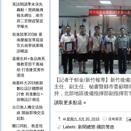
英語閱讀季未演先
轟動！寶媽瘋傳
報名網址，南市
府二官辦趕緊提
早曝光
前進陸軍203旅 臺
南榮服宣導屆退
官兵就學就業職
訓權益
嘉藥生科×食品兩系
獲教育部千萬補
助 打造優質實作
環境
【記者于郁金/新竹報導】新竹後備指
南臺科大2018創新
主任、副主任、秘書暨縣市委顧聯
數位設計國際研
持，北部地區後備指揮部副指揮官
討會 前進數位×
前瞻設計潮流
讀取更多點這 »
台日無人機交流熱
絡 開啟群飛交流
起點
at
星期六, 6月 30, 2018
沒有留言:
醫口同飢、救是現
Labels:
新聞總覽-國防警政