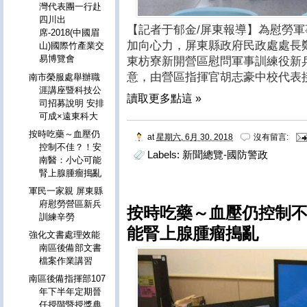
灣代表團一行赴
四川出
【記者于郁金/屏東報導】為慰勞
席-2018(中國眉
加向心力，屏東縣政府民政處處長鄭
山)國際竹產業交
易博覽會
東枋寮新開營區慰問軍事訓練役新
意，由營區指揮官胡志豪中校代表
南市榮服處舉辦職
涯講座暨科技公
讀取更多點這 »
司招募說明 安排
可成×遠東科大
按時吃藥～血壓仍
at
星期六, 6月 30, 2018
沒有留言:
控制不佳？！安
Labels:
新聞總覽-國防警政
南醫：小心可能
腎上腺腫瘤搗亂
軍民一家親 屏東縣
府慰勞營區新兵
按時吃藥～血壓仍控制
訓練辛勞
能腎上腺腫瘤搗亂
強化文書處理效能
南區後備部文書
檔案作業講習
南區後備指揮部107
年下半年定期晉
任授階暨授獎典