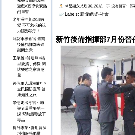
嘉藥食品系闖關
遊戲×宣導食安熱
at
星期六, 6月 30, 2018
沒有留言:
烈迴響
Labels:
新聞總覽-社會
老年濕性黃斑部病
變 不可忽視的視
力隱形殺手！
新竹後備指揮部7月份晉
拜訪軍界耆宿 臺南
後備指揮部表達
慰問之意
王芊雅×傅建峰×楊
里慶攜手傳愛 關
懷樂憨之家喜憨
兒
後備軍人環湖健行×
全民國防宣導 健
康知性之旅
帶他走出毒害～輔
導者最重要的一
課 幫助癮毒放下
毒品
提升專業×善用資源
增強服務能量