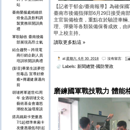
站
【記者于郁金/臺南報導】為確保
臺南榮服處精緻烘
臺南市後備指揮部6月29日接受南
焙食品及飲料調
主官裝備檢查，重點在於驗證車輛
製實務班開訓典
理、彈藥等各類裝備保養成效，由
禮
甲上校主持。
軍歌驗收 臺南後備
讀取更多點這 »
部展現高昂士氣
結合趨勢～跨境電
商行銷企劃人員
at
星期六, 6月 30, 2018
沒有留言:
培訓班開訓典禮
Labels:
新聞總覽-國防警政
(影音)畢業生談夢想
拒毒品 宣導好療
癒×傳遞健康邁向
前
磨練國軍戰技戰力 體能
胡璉將軍逝世41周
年 金酒胡璉文化
藝術基金會邀怒
潮校友論壇座談
搭高鐵刷卡更優惠
7/1起標準車廂卡
友優惠最低8折起