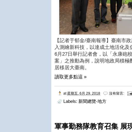
【記者于郁金/臺南報導】臺南市
入測繪新科技，以達成土地活化及促
6月27日舉行記者會，以「永康砲
案」之推動為例，說明地政局積極
居移居大臺南。
讀取更多點這 »
at
星期五, 6月 29, 2018
沒有留言:
Labels:
新聞總覽-地方
軍事勤務隊教育召集 展