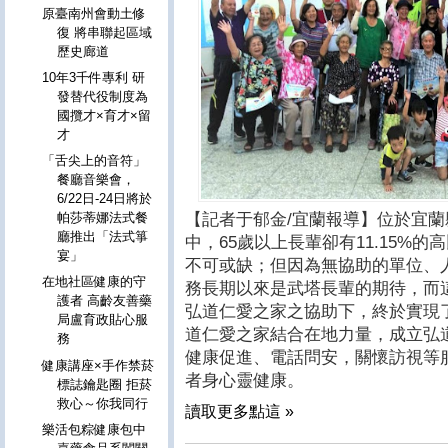
原臺南州會動土修
復 將串聯起區域
歷史廊道
10年3千件專利 研
發替代役制度為
國攬才×育才×留
才
「舌尖上的音符」
餐廳音樂會，
6/22日-24日將於
【記者于郁金/宜蘭報導】位於宜蘭
帕莎蒂娜法式餐
廳推出「法式箏
中，65歲以上長輩卻有11.15%
宴」
不可或缺；但因為無協助的單位、
在地社區健康的守
務長期以來是武塔長輩的期待，而這
護者 高齡友善藥
弘道仁愛之家之協助下，終於實現
局盧育政貼心服
道仁愛之家結合在地力量，成立弘
務
健康促進、電話問安，關懷訪視等
健康講座×手作禁菸
者身心靈健康。
標誌鑰匙圈 拒菸
救心～你我同行
讀取更多點這 »
樂活包粽健康包中