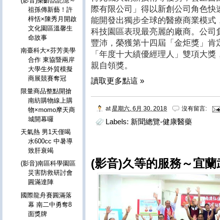
(影音)樂齡話記憶～
際有限公司」得以新創公司角色快
祖孫傳新藝！許
梓恬×陳秀月開啟
能開發出獨步全球的醫療商業模式
文化園區溫馨生
科技園區表現最亮麗的廠商。公司
命故事
豐沛，榮獲第十四屆「金炬獎」肯
南臺科大×芬芳美學
「年度十大績優經理人」雙項大獎，
合作 東協暨兩岸
親自領獎。
大學生外貿模擬
商展競賽奪冠
讀取更多點這 »
限量商品整點開搶
南紡購物線上購
at
星期六, 6月 30, 2018
沒有留言:
物×momo摩天商
城開幕囉
Labels:
新聞總覽-健康醫藥
天氣熱 男1天僅喝
水600cc 中暑導
致肝衰竭
(影音)久等的服務～宜
(影音)南區科學園區
災害防救研討會
圓滿達陣
國際龍舟賽圓滿落
幕 南二中勇奪8
面獎牌