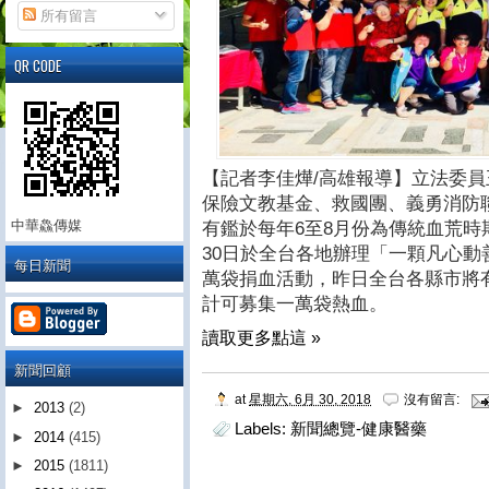
所有留言
QR CODE
【記者李佳燁/高雄報導】立法委
保險文教基金、救國團、義勇消防
中華鱻傳媒
有鑑於每年6至8月份為傳統血荒時期
30日於全台各地辦理「一顆凡心動
每日新聞
萬袋捐血活動，昨日全台各縣市將
計可募集一萬袋熱血。
讀取更多點這 »
新聞回顧
at
星期六, 6月 30, 2018
沒有留言:
►
2013
(2)
Labels:
新聞總覽-健康醫藥
►
2014
(415)
►
2015
(1811)