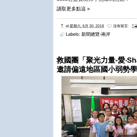
讀取更多點這 »
at
星期六, 6月 30, 2018
沒有留言:
Labels:
新聞總覽-兩岸
救國團「聚光力量-愛‧Sha
邀請偏遠地區國小弱勢