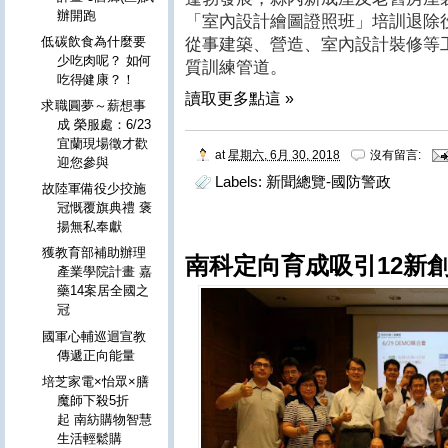
辦開跑
「室內設計繪圖證照班」培訓退除
低碳飲食為什麼要
從事建築、營造、室內設計裝修等工
少吃肉呢？ 如何
質訓練管道。
吃得健康？！
讀取更多點這 »
求職圓夢～薪想事
成 榮服處：6/23
宜蘭現場徵才歡
at
星期六, 6月 30, 2018
沒有留言:
迎您參與
Labels:
新聞總覽-國防警政
故陸軍備役少挍施
冠慨覆旗典禮 褒
揚無私奉獻
獲教育部補助辦理
南科定向育成吸引12新
產業學院計畫 嘉
藥14案居全國之
冠
國軍心輔巡迴宣教
傳遞正向能量
培芝家電×怡眾×膳
魔師下殺5折
起 南紡購物智慧
生活輕鬆購