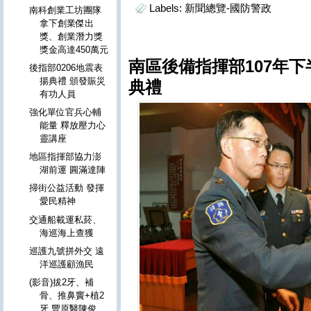
Labels:
新聞總覽-國防警政
南科創業工坊團隊
拿下創業傑出
獎、創業潛力獎
獎金高達450萬元
南區後備指揮部107年
後指部0206地震表
揚典禮 頒發賑災
典禮
有功人員
強化單位官兵心輔
能量 釋放壓力心
靈講座
地區指揮部協力澎
湖前運 圓滿達陣
掃街公益活動 發揮
愛民精神
交通船載運私菸、
海巡海上查獲
巡護九號拼外交 遠
洋巡護顧漁民
(影音)拔2牙、補
骨、推鼻竇+植2
牙 豐原醫陳俊