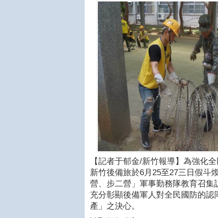
【記者于郁金/新竹報導】為強化
新竹後備旅於6月25至27三日假斗
營、步二營」軍事勤務隊教育召集
充分彰顯後備軍人對全民國防的認
產」之決心。