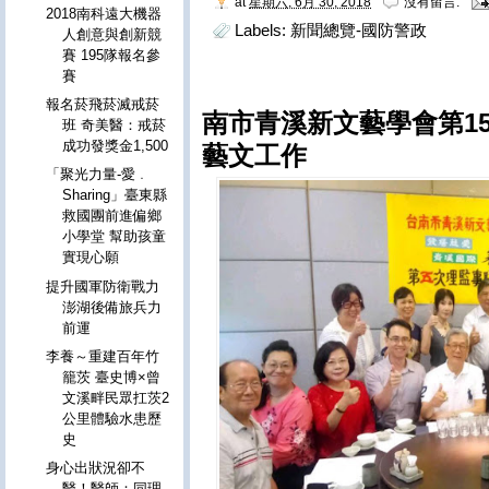
at
星期六, 6月 30, 2018
沒有留言:
2018南科遠大機器
Labels:
新聞總覽-國防警政
人創意與創新競
賽 195隊報名參
賽
報名菸飛菸滅戒菸
南市青溪新文藝學會第1
班 奇美醫：戒菸
成功發獎金1,500
藝文工作
「聚光力量-愛﹒
Sharing」臺東縣
救國團前進偏鄉
小學堂 幫助孩童
實現心願
提升國軍防衛戰力
澎湖後備旅兵力
前運
李養～重建百年竹
籠茨 臺史博×曾
文溪畔民眾扛茨2
公里體驗水患歷
史
身心出狀況卻不
醫！醫師：同理