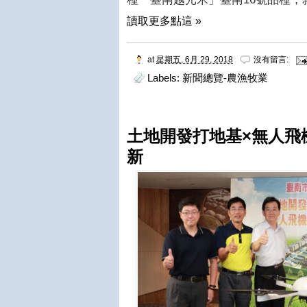
讀取更多點這 »
at
星期五, 6月 29, 2018
沒有留言:
Labels:
新聞總覽-農漁牧業
土地開發打地基×無人飛
新