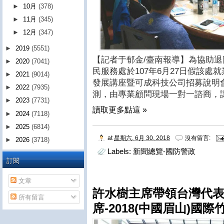
►
10月
(378)
►
11月
(345)
►
12月
(347)
►
2019
(5551)
【記者于郁金/臺南報導】為協助
►
2020
(7041)
民服務處於107年6月27日假該處
►
2021
(9014)
發展講座暨可成科技公司招募說明會
►
2022
(7935)
測，由專業顧問現場一對一諮商，
►
2023
(7731)
讀取更多點這 »
►
2024
(7118)
►
2025
(6814)
at
星期六, 6月 30, 2018
沒有留言:
►
2026
(3718)
Labels:
新聞總覽-國防警政
訂閱
文章
許水樹主席帶領台灣代
所有留言
席-2018(中國眉山)國