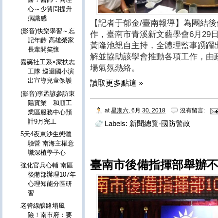
心～少質問提升
病識感
【記者于郁金/臺南報導】為團結
(影音)快樂學習～忘
作，臺南市青溪新文藝學會6月29
記年齡 高雄榮家
黃隆池親自主持，全體理監事踴躍
長輩開笑懷
解並協助該學會推動各項工作，由
嘉藥社工系×家扶志
場氣氛熱絡。
工隊 巡迴國小演
出宣導兒童保護
讀取更多點這 »
(影音)李孟諺參訪東
陽實業 和順工
at
星期六, 6月 30, 2018
沒有留言:
業區服務中心預
計9月完工
Labels:
新聞總覽-國防警政
5天4夜東沙生態體
驗營 南海主權意
識深植學子心
臺南市後備指揮部舉辦
強化官兵心輔 南區
後備部辦理107年
心理知能分區研
習
老管線釀路塌風
險！南市府：要