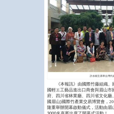
許水樹主席率台灣代
《本報訊》由國際竹藤組織、
國輕エ工藝品進出口商會與眉山市
府、四川省林業廳、四川省文化廳
國眉山
)
國際竹產業交易博覽會，20
隆重舉辦開幕啟動儀式，活動由眉
3000
名嘉賓出席了開幕式活動！