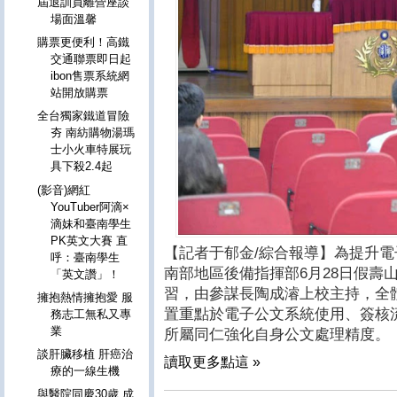
屆退訓員離營座談
場面溫馨
購票更便利！高鐵
交通聯票即日起
ibon售票系統網
站開放購票
全台獨家鐵道冒險
夯 南紡購物湯瑪
士小火車特展玩
具下殺2.4起
(影音)網紅
YouTuber阿滴×
滴妹和臺南學生
PK英文大賽 直
【記者于郁金/綜合報導】為提升
呼：臺南學生
南部地區後備指揮部6月28日假壽
「英文讚」！
習，由參謀長陶成濬上校主持，全
擁抱熱情擁抱愛 服
置重點於電子公文系統使用、簽核
務志工無私又專
業
所屬同仁強化自身公文處理精度。
談肝臟移植 肝癌治
讀取更多點這 »
療的一線生機
與醫院同慶30歲 成