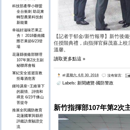
科技部產學小聯盟
全台衝刺 助花東
轉型農業科技創
新能量
幸福好滋味芒果正
夯！ 2018臺南國
【記者于郁金/新竹報導】新竹後備指
際芒果節6/23登
任授階典禮，由指揮官蘇茂嘉上校
場
溫馨。
花蓮縣後備部辦理
讀取更多點這 »
107年第2次主副
秘聯席會報
軍紀安全巡迴宣教
at
星期六, 6月 30, 2018
沒有留言:
拒毒酒危害
Labels:
新聞總覽-國防警政
鍾玲講座~王維筆下
的親情、詩情和
禪意 6/23千佛山
菩提寺
新竹指揮部107年第2次
推展全民國防教育
花蓮國軍與縣府
評鑑訪查驗證交
流