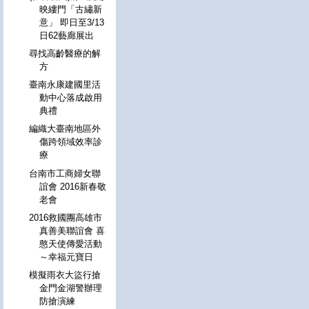
映縷門「古繡新
意」 即日至3/13
日62藝廊展出
尋找高齡醫療的解
方
臺南永康建國里活
動中心落成啟用
典禮
編織大臺南地區外
傷跨領域效率診
療
台南市工商婦女聯
誼會 2016新春敬
老會
2016救國團高雄市
真善美聯誼會 喜
憨天使傳愛活動
～幸福元寶日
模擬雨衣大盜行搶
金門金湖警辦理
防搶演練