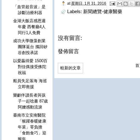
at
星期日, 1月 31, 2016
「血管超音波」是
Labels:
新聞總覽-健康醫藥
診斷治療利器
金湖大飯店感恩週
年慶 西餐廳4人
同行1人免費
沒有留言:
成功大學微藻創業
團隊返台 攜回矽
發佈留言
谷創投承諾
以愛贏得愛 1500百
首
對佳偶接受佛陀
較新的文章
祝福
船員失足落海 海巡
立即救援
樂齡伴讀長者與孩
子一起唸書 87歳
阿嬤感動流淚
臺南市立安南醫院
「猴躍春暖健康
年菜」零負擔
「食飽食巧」迎
猴年