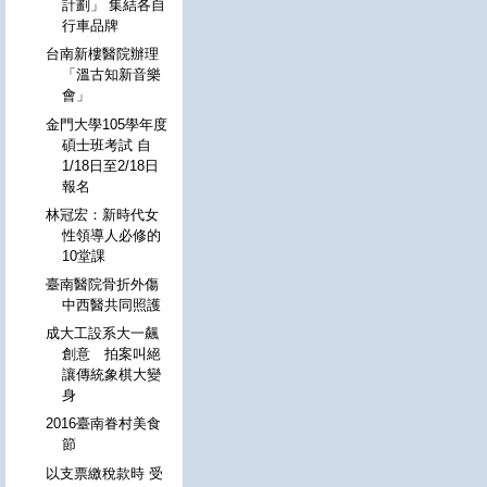
計劃」 集結各自
行車品牌
台南新樓醫院辦理
「溫古知新音樂
會」
金門大學105學年度
碩士班考試 自
1/18日至2/18日
報名
林冠宏：新時代女
性領導人必修的
10堂課
臺南醫院骨折外傷
中西醫共同照護
成大工設系大一飆
創意 拍案叫絕
讓傳統象棋大變
身
2016臺南眷村美食
節
以支票繳稅款時 受