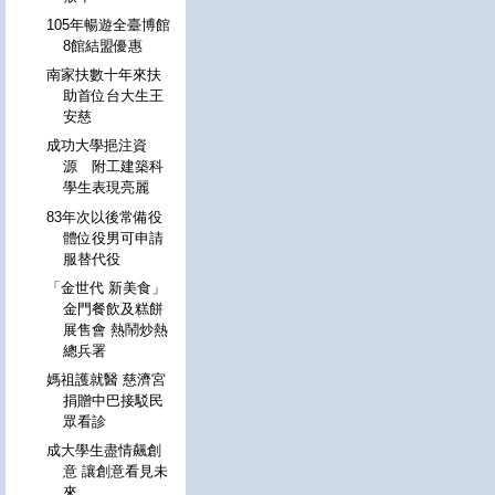
105年暢遊全臺博館
8館結盟優惠
南家扶數十年來扶
助首位台大生王
安慈
成功大學挹注資
源 附工建築科
學生表現亮麗
83年次以後常備役
體位役男可申請
服替代役
「金世代 新美食」
金門餐飲及糕餅
展售會 熱鬧炒熱
總兵署
媽祖護就醫 慈濟宮
捐贈中巴接駁民
眾看診
成大學生盡情飆創
意 讓創意看見未
來