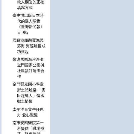
款人欄位的正確
填寫方式
臺史博出版日本時
代的臺人喉舌
《臺灣新民報》
日刊版
國籍漁船翻覆漁民
落海 海巡馳援成
功救起
響應國際海岸淨灘
金門國家公園與
社區簽訂清潔合
作
金門賢庵國小學童
鄉土體驗樂 「麥
田趕鳥人」傳承
鄉土情懷
太平洋百貨牛仔原
力 愛心覺醒
南市安南醫院第一
所提供「職場戒