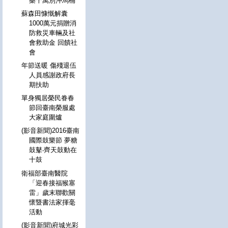
藥千萬別沖馬桶
蘇森田慷慨解囊
1000萬元捐贈消
防救災車輛及社
會救助金 回饋社
會
年節送暖 傷殘退伍
人員感謝政府長
期扶助
單身獨居榮民眷春
節回臺南榮服處
大家庭圍爐
(影音新聞)2016臺南
國際鼓樂節 夢糖
鼓鼕‧齊天鼓動在
十鼓
衛福部臺南醫院
「迎春接福猴塞
雷」歲末聯歡關
懷暨書法家揮毫
活動
(影音新聞)府城光彩