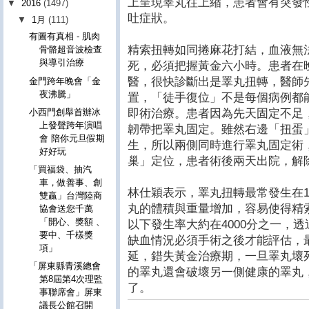
上呈現睪丸往上縮，患者會有突發
▼
2016
(1497)
吐症狀。
▼
1月
(111)
有圖有真相 - 肌肉
精索扭轉如同捲麻花打結，血液無
骨骼超音波檢查
與導引治療
死，必須把握黃金六小時。患者在晚
醫，很快診斷出是睪丸扭轉，醫師
金門跨年晚會「金
夜沸騰」
置，「徒手復位」不是每個病例都
即術治療。患者因為先天固定不足
小西門創舉首辦冰
上發聲跨年演唱
韌帶把睪丸固定。雖然右邊「扭蛋
會 陪你元旦假期
生，所以兩側同時進行睪丸固定術
好好玩
巢」定位，患者術後兩天出院，解
「買福袋、抽汽
車，做善事、創
林仕穎表示，睪丸扭轉最常發生在1
雙贏」台灣陸商
丸的體積與重量增加，容易使得精
協會送您千萬
「開心、獎額 、
以下發生率大約在4000分之一，
要中、千樣獎
缺血情況必須手術之後才能評估，
項」
延，錯失黃金治療期，一旦睪丸壞
「屏東縣青溪總會
的睪丸還會破壞另一側健康的睪丸
第8屆第4次理監
了。
事聯席會」屏東
議長公館召開