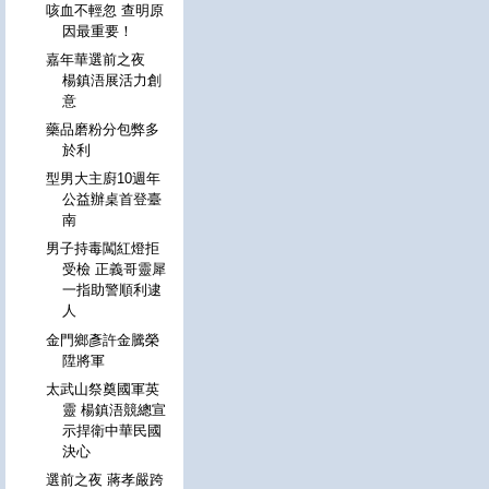
咳血不輕忽 查明原
因最重要！
嘉年華選前之夜
楊鎮浯展活力創
意
藥品磨粉分包弊多
於利
型男大主廚10週年
公益辦桌首登臺
南
男子持毒闖紅燈拒
受檢 正義哥靈犀
一指助警順利逮
人
金門鄉彥許金騰榮
陞將軍
太武山祭奠國軍英
靈 楊鎮浯競總宣
示捍衛中華民國
決心
選前之夜 蔣孝嚴跨