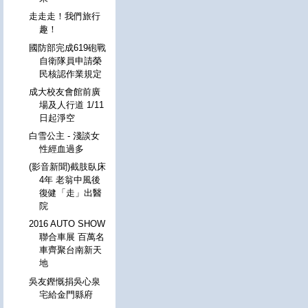
走走走！我們旅行
趣！
國防部完成619砲戰
自衛隊員申請榮
民核認作業規定
成大校友會館前廣
場及人行道 1/11
日起淨空
白雪公主 - 淺談女
性經血過多
(影音新聞)截肢臥床
4年 老翁中風後
復健「走」出醫
院
2016 AUTO SHOW
聯合車展 百萬名
車齊聚台南新天
地
吳友鏗慨捐吳心泉
宅給金門縣府