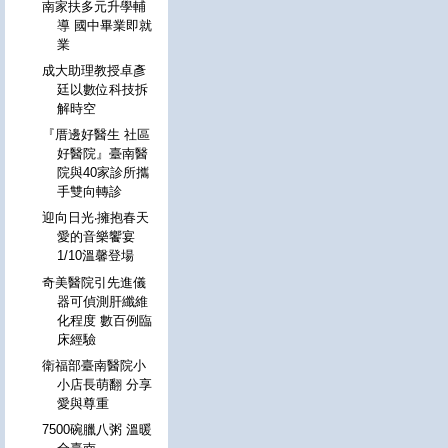
南家扶多元升學輔
導 國中畢業即就
業
成大助理教授卓彥
廷以數位科技拆
解時空
『厝邊好醫生 社區
好醫院』臺南醫
院與40家診所攜
手雙向轉診
迎向日光‧擁抱春天
愛的音樂饗宴
1/10溫馨登場
奇美醫院引先進儀
器可偵測肝纖維
化程度 數百例臨
床經驗
衛福部臺南醫院小
小店長萌翻 分享
愛與尊重
7500碗臘八粥 溫暖