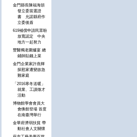
金門縣長陳福海頒
發立委當選證
書 允諾縣府作
立委後盾
619補償申請民眾盼
放寬認定 中央
地方一起努力
豐醫獨老圍爐宴 總
鋪師貼錢上菜
金門企業家許燕輝
探慰家遭變故急
難家庭
「2016寒冬送暖」
就業、工讀徵才
活動
博物館學會會員大
會佛館登場 首度
在南臺灣舉行
金華府濟弱扶貧 帶
動社會人文關懷
萩市工藝美學百貨