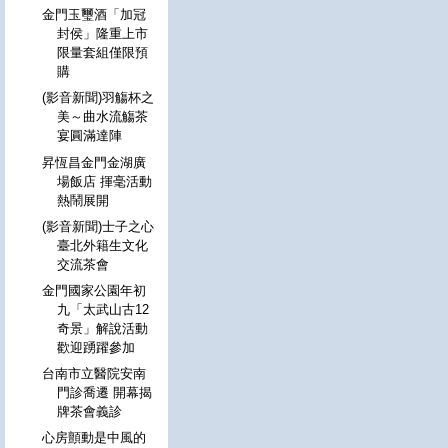
金門玉璽酒「加冠
封侯」隆重上市
限量套組僅限預
購
(影音新聞)羽觴杯之
美～曲水流觴茶
宴圓滿達陣
昇恆昌金門金湖廣
場飯店 揮毫活動
熱鬧展開
(影音新聞)士子之心
臺北外籍生文化
交流茶會
金門國家公園年初
九「太武山古12
奇景」解說活動
歡迎踴躍參加
台南市立醫院安南
門診喬遷 開幕揭
牌茶會義診
心房顫動是中風的