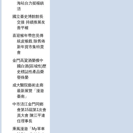
海站台力挺楊鎮
浯
國立臺史博館館長
交接 持續推展友
善平權
喜迎猴年帶您見傳
統皮猴戲 除舊佈
新年貨市集特賣
會
金門高粱酒榮獲中
國白酒(區域性)歷
史標誌性產品榮
譽殊榮
成大醫院藝術走廊
最新展覽「漫遊
臺南」
中市浯江金門同鄉
會第15屆第1次會
員大會 陳江平連
任理事長
乘風漫遊「My單車