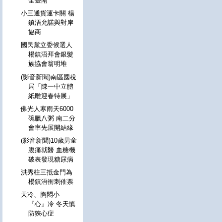
全臺南
小三通貨運卡關 楊
鎮浯允諾與對岸
協商
國民黨立委候選人
楊鎮浯拜會銀髮
族協會翁明堆
(影音新聞)南區國稅
局「陳一中立體
紙雕迎春特展」
佛光人寒雨天6000
碗臘八粥 南二分
會率先展開結緣
(影音新聞)10歲男童
腹痛就醫 血糖機
破表發現糖尿病
洪秀柱三抵金門為
楊鎮浯衝刺催票
天冷、胸悶小
『心』冷 冬天慎
防狹心症