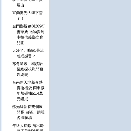
展出
宜蘭佛光大學下雪
了！
金門鄉親參與209行
善家族 送物資到
南投信義鄉立育
兒園
天冷了、咳嗽,是流
感或感冒？
寒冬送暖 楊鎮浯
榮總探視慰問蔡
姓鄉親
台南新天地新春熱
賣搶福袋 丙申猴
年加碼抽51.4萬
元鑽戒
佛光緣新春雙個展
開幕 白瓷、銅雕
各擅勝場
年終大掃除 清出廢