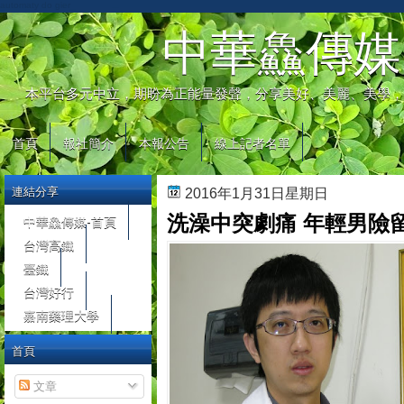
automaty do gier
中華鱻傳媒
本平台多元中立，期盼為正能量發聲，分享美好、美麗、美學，
首頁
報社簡介
本報公告
線上記者名單
連結分享
2016年1月31日星期日
洗澡中突劇痛 年輕男險
中華鱻傳媒-首頁
台灣高鐵
臺鐵
台灣好行
嘉南藥理大學
首頁
文章