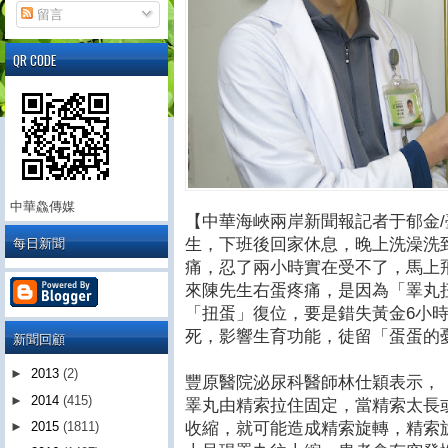
留言
QR CODE
中華鱻傳媒
【中華海峽兩岸新聞報記者于郁金/
每日新聞
生，下班後回家休息，晚上洗澡洗
痛，忍了兩小時實在受不了，馬上
來陳先生右蛋疼痛，是因為「睪丸
「扭蛋」復位，要是錯失黃金6小
死，影響生育功能，徒留「蛋蛋的
新聞回顧
►
2013
(2)
豐原醫院泌尿科醫師林仕穎表示，
►
2014
(415)
睪丸由精索拉住固定，當精索太長
收縮，就可能造成精索旋轉，精索旋轉
►
2015
(1811)