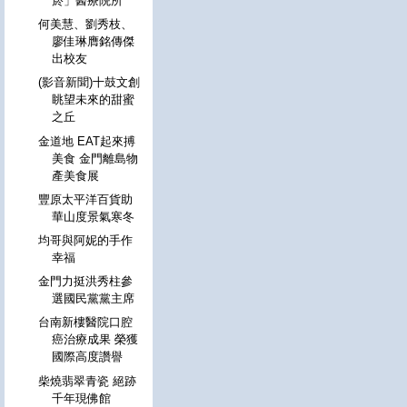
菸」醫療院所
何美慧、劉秀枝、
廖佳琳膺銘傳傑
出校友
(影音新聞)十鼓文創
眺望未來的甜蜜
之丘
金道地 EAT起來搏
美食 金門離島物
產美食展
豐原太平洋百貨助
華山度景氣寒冬
均哥與阿妮的手作
幸福
金門力挺洪秀柱參
選國民黨黨主席
台南新樓醫院口腔
癌治療成果 榮獲
國際高度讚譽
柴燒翡翠青瓷 絕跡
千年現佛館