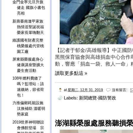
金門金寧元旦升旗
健走 國旗小書包
亮相
新壽臺南逢甲家族
熱情送聖誕祝福
榮家長輩嗨翻天
維護國有財產完整
桃榮服處代管桃
【記者于郁金/高雄報導】中正國
園工廠
黑熊保育協會與高雄捐血中心合作
屏東縣榮服處身心
動，響應「捐血一袋、救人一命」
健康講座暨擴大
慶生會活動
讀取更多點這 »
108年燃料費繳了
嗎？監理站：請
速繳納，節省荷
at
星期二, 12月 31, 2019
沒有留言:
包！
Labels:
新聞總覽-國防警政
力推偏鄉耗能設施
汰換補助 溫暖弱
勢家庭
澎湖縣榮服處服務聽損榮
2019世界神明聯誼
會佛館登場 宗