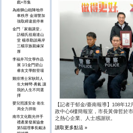
戲×市集
為維獅山砲陣地停
車秩序 金湖警加
強取締違規停車
金門「家廟講堂」
訪楊氏祖廟達山
堂 楊恭勤談兩岸
三楊宗族親緣深
厚
李福井70文學作品
展 1/1金門碧山
睿友文學館登場
雞排博士宋耿郎人
生大轉彎-勇氣 讓
我的人生不同選
擇
嬰兒照護安全 衛生
【記者于郁金/臺南報導】108年12
局全力捍衛
政中心6樓簡報室，市長黃偉哲於
南市文化觀光伴手
之熱心企業、人士感謝狀。
禮產業發展協會
讀取更多點這 »
第5屆理事長戴泳