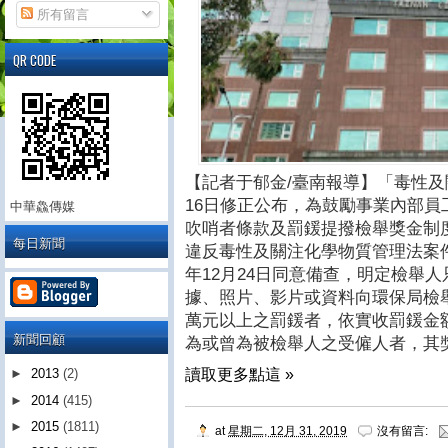
所有留言
QR CODE
【記者于郁金/臺南報導】「毒性及
16日修正公布，為鼓勵事業內部
中華鱻傳媒
吹哨者條款及罰鍰提撥檢舉獎金制
每日新聞
違反毒性及關注化學物質管理法案件
年12月24日同意備查，明定檢舉
據、照片、影片或資料向環保局檢
萬元以上之罰鍰者，依實收罰鍰金額
新聞回顧
為或曾為被檢舉人之受僱人者，其獎
讀取更多點這 »
►
2013
(2)
►
2014
(415)
►
2015
(1811)
at
星期二, 12月 31, 2019
沒有留言: