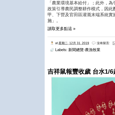
「農業環境基本給付」；此外，為
政策引導農民調整耕作模式，因此
甲、下營及官田區灌溉末端系統實
施」。
讀取更多點這 »
at
星期二, 12月 31, 2019
沒有留言:
Labels:
新聞總覽-農漁牧業
吉祥鼠報豐收歲 台水1/