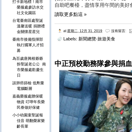
打卡新地標！南市
自助吧餐檯，盡情享用午間的美好
榮服處參訪水交
社文化園區
讀取更多點這 »
台電臺南區處聖誕
溫馨送暖 捐贈禮
at
星期二, 12月 31, 2019
沒有留言:
金關懷星星兒
Labels:
新聞總覽-旅遊美食
臺南市後備指揮部
執行國軍人才招
募
為百歲唐興根爺爺
中正預校勤務隊參與捐血
扮聖誕老公公 南
市榮服處歡慶生
日
談肺癌篩檢 低劑量
電腦斷層
嘉義榮服處贈保暖
物資 叮嚀年長榮
民眷做好保健
小小幼園童聖誕報
佳音 萌翻榮家樂
齡長輩