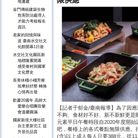
地遷建
金門傳統建築生物
危害防治處理人
才能力考核報名
資訊
老家的回憶與味
道 臺南水交社文
化館開幕1日遊
水交社文化園區新
地標隆重開幕
感受眷村與國軍
文化歷史
長青休棧小棧芳療
按摩好紓壓 轉換
心情再出發
歡慶20週年 高師大
愛樂合唱團音樂
【記者于郁金/臺南報導】為了因應
會溫馨圓滿
不夠、食材好不好、新不新鮮更是
國家新境大樓社區
元素平日午餐時段自2020年度開
自主更新完工 提
吧，餐檯上的各式餐點無限供應。
升居住品質
(含)以上成人每人只要388元，從11: