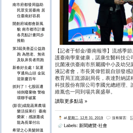
南市府都發局協助
民眾安居臺南 居
住臺南好容易
開創府城都會新風
貌 南市都市計畫
各亮點計畫同步
推動
第3屆美善盃公益路
【記者于郁金/臺南報導】流感季
跑 為憨老、無依
護臺南學童健康，諾康生醫科技公
及臥床長者而跑
抗菌液供臺南市所屬國中小及幼兒園使
新春好去處！鼠運
液記者會，市長黃偉哲親自頒發感
亨通烏山頭 金鼠
教育局王崑源副局長，表達對納諾
迎新慶百年
科技股份有限公司李國光總經理、
抓到了！七股區遭
維胤也一同到場共襄盛舉。
傾倒廢棄物 警檢
環聯手破案
讀取更多點這 »
(影音)成龍蔬果農場
樂活採果行 臺南
榮家：感謝蕭成
at
星期二, 12月 31, 2019
沒有留言:
龍為長輩付出
Labels:
新聞總覽-社會
希望之心美髮師溫