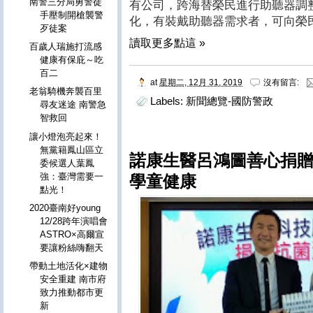
南警三分局勇警徒
有公司，跨海替榮民進行助聽器調
手壓制開槍襲警
化，有裝戴助聽器需求者，可向榮
歹徒案
讀取更多點這 »
百歲人瑞施打流感
健康有保庇～吃
百二
at
星期二, 12月 31, 2019
沒有留言:
老翁騎機奔襲百里
Labels:
新聞總覽-國防警政
尋友迷途 南警急
智救回
讓小燈泡亮起來！
無黨籍鳳山區立
諾康生醫呂鴻圖善心捐贈
委候選人葉鳳
強：臺灣需要一
學童健康
點光！
2020臺南好young
12/28跨年演唱會
ASTRO×高爾宣
要讓粉絲嗨翻天
帶動土地活化×建物
安全重建 南市府
致力推動都市更
新