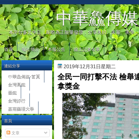
automaty do gier
中華鱻傳媒
本平台多元中立，期盼為正能量發聲，分享美好、美麗、美學，
首頁
報社簡介
本報公告
線上記者名單
連結分享
2019年12月31日星期二
全民一同打擊不法 檢舉
中華鱻傳媒-首頁
台灣高鐵
拿獎金
臺鐵
台灣好行
嘉南藥理大學
首頁
文章