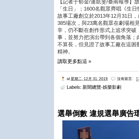
【記者于郁金/連凱斐/臺南報導】
「生日」；1600名觀眾齊唱《生
故事工廠創立於2013年12月31日
385場次，與23萬名觀眾在劇場
辛，仍不斷在創作形式上追求突破
事，並努力把演出帶到各個角落；
不算長，但見證了故事工廠在這困
精神。
讀取更多點這 »
at
星期二, 12月 31, 2019
沒有留言:
Labels:
新聞總覽-娛樂影劇
選舉倒數 違規選舉廣告