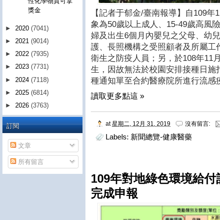
性化學物質可拿
獎金
【記者于郁金/臺南報導】自109年
象為50歲以上成人、15-49歲高風險
►
2020
(7041)
婦及出生6個月內嬰兒之父母、幼
►
2021
(9014)
護、長照機構之受照顧者及所屬工
►
2022
(7935)
衛生之防疫人員；另，於108年11
►
2023
(7731)
生，因故無法於校園安排接種日施
►
2024
(7118)
種通知單至合約醫療院所進行流感
►
2025
(6814)
讀取更多點這 »
►
2026
(3763)
at
星期二, 12月 31, 2019
沒有留言:
訂閱
Labels:
新聞總覽-健康醫藥
文章
所有留言
109年對地綠色環境給付
完成申報