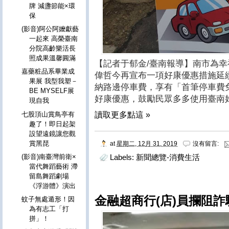
牌 減盞節能×環
保
(影音)阿公阿嬤獻藝
一起來 高榮臺南
分院高齡樂活長
照成果溫馨圓滿
【記者于郁金/臺南報導】南市為幸
嘉藥粧品系畢業成
偉哲今再宣布一項好康優惠措施延續
果展 我型我塑－
納路邊停車費，享有「首筆停車費
BE MYSELF展
好康優惠，鼓勵民眾多多使用臺南好
現自我
七股頂山賞鳥亭有
讀取更多點這 »
趣了！即日起架
設望遠鏡讓您觀
賞黑琵
at
星期二, 12月 31, 2019
沒有留言:
(影音)南臺灣前衛×
Labels:
新聞總覽-消費生活
當代舞蹈藝術 滯
留島舞蹈劇場
《浮游體》演出
金融超商行(店)員攔阻詐
蚊子無處遁形！因
為有志工「打
拼」！