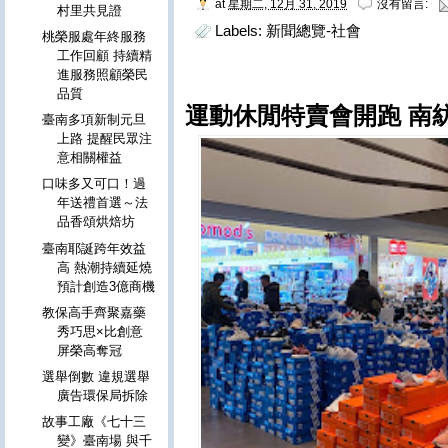
at
星期二, 12月 31, 2019
沒有留言:
村里共見證
Labels:
新聞總覽-社會
桃榮服處年終服務
工作回顧 持續精
進服務照顧榮民
品質
運動休閒特賣會開跑 南
臺南多項新制元旦
上路 提醒民眾注
意相關權益
口味多又可口！過
年送禮首選～法
品香頌烘焙坊
臺南耶誕跨年效益
高 熱潮持續延燒
預計創造3億商機
教保高手齊聚嘉藥
秀巧思×比創意
屏榮高奪冠
選舉倒數 違規選舉
廣告環保局拆除
故事工廠《七十三
變》臺南場 與千