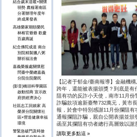
結合歲末送暖×關懷
弱勢 農糧署南區
分署辦理年度年
終成果發表
高雄榮家期頤榮民
林榕官爺爺 歡慶
百歲壽誕
紀念佛陀成道 南台
別院精製臘八粥
辦祈福法會
嘉義榮服處關懷慰
問臺中榮總嘉義
分院住院榮民
【記者于郁金/臺南報導】金融機構
(影音)橋頭科學園區
跨年，還能被表揚頒獎？到底是有
啟動招商 宣示政
阻有功的反詐小天使，南市11月份
府拼經濟決心
詐騙款項逾新臺幣732萬元，黃市長
社區志工回娘家 高
報，於會中特別感謝11月份攔阻有
榮屏分院關懷社
通報攔阻詐騙，親自公開表揚並頒
區×營造健康幸福
環境
函至其攔阻有功者總行高層致以謝
警緊急破門及時搶
讀取更多點這 »
救燒炭自殺女子