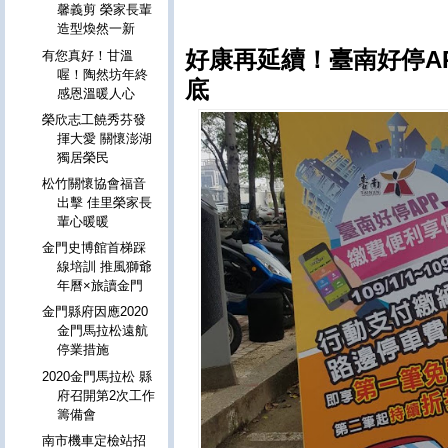
馨義剪 榮家長輩
造型煥然一新
好康再延續！臺南好停AP
有您真好！甘溫
喔！陶然坊年終
底
感恩溫暖人心
榮欣志工饒秀芬發
揮大愛 關懷澎湖
獨居榮民
松竹關懷協會福音
出擊 佳里榮家長
輩心暖暖
金門史博館首梯踩
線培訓 推風獅爺
年曆×旅讀金門
金門縣府因應2020
金門馬拉松遠航
停業措施
2020金門馬拉松 縣
府召開第2次工作
籌備會
南市機車定檢站招