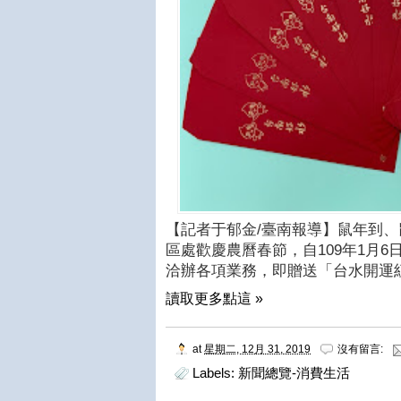
【記者于郁金/臺南報導】鼠年到
區處歡慶農曆春節，自109年1月6日
洽辦各項業務，即贈送「台水開運
讀取更多點這 »
at
星期二, 12月 31, 2019
沒有留言:
Labels:
新聞總覽-消費生活