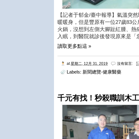
【記者于郁金/臺中報導】氣溫突
暖暖身，但是豐原有一位27歲83
火鍋，沒想到左側大腳趾紅腫、熱
入眠，到醫院就診後發現原來是「
讀取更多點這 »
at
星期二, 12月 31, 2019
沒有留言:
Labels:
新聞總覽-健康醫藥
千元有找！秒殺職訓木工家