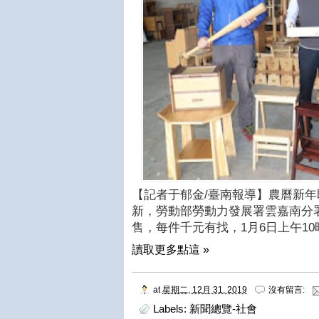
【記者于郁金/臺南報導】農曆新
新，勞動部勞動力發展署雲嘉南分
售，每件千元有找，1月6日上午1
讀取更多點這 »
at
星期二, 12月 31, 2019
沒有留言:
Labels:
新聞總覽-社會