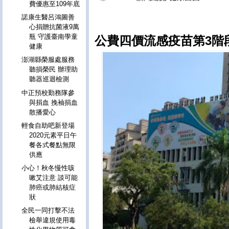
費優惠至109年底
諾康生醫呂鴻圖善
心捐贈抗菌液9萬
瓶 守護臺南學童
公費四價流感疫苗第3階段
健康
澎湖縣榮服處服務
聽損榮民 辦理助
聽器巡迴檢測
中正預校勤務隊參
與捐血 挽袖捐血
散播愛心
輕食自助吧新登場
2020元素平日午
餐各式餐點無限
供應
小心！秋冬慢性咳
嗽艾注意 談可能
肺癌或肺結核症
狀
全民一同打擊不法
檢舉違規使用毒