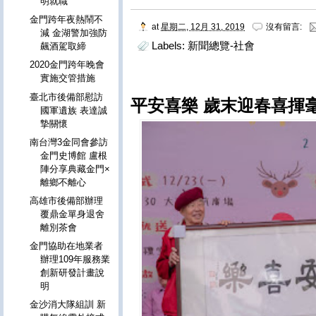
明就職
金門跨年夜熱鬧不
at
星期二, 12月 31, 2019
沒有留言:
減 金湖警加強防
Labels:
新聞總覽-社會
飆酒駕取締
2020金門跨年晚會
實施交管措施
臺北市後備部慰訪
平安喜樂 歲末迎春喜揮
國軍遺族 表達誠
摯關懷
南台灣3金同會參訪
金門史博館 盧根
陣分享典藏金門×
離鄉不離心
高雄市後備部辦理
覆鼎金單身退舍
離別茶會
金門協助在地業者
辦理109年服務業
創新研發計畫說
明
金沙消大隊組訓 新