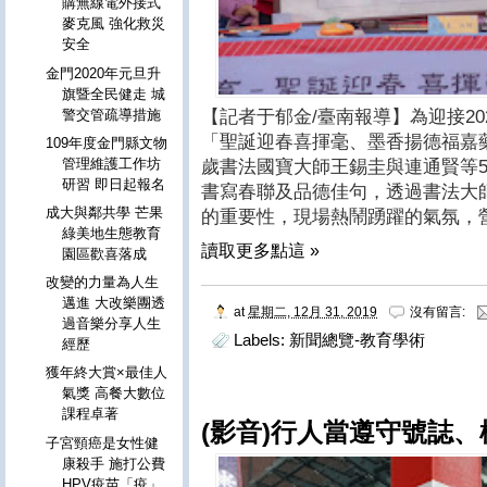
購無線電外接式
麥克風 強化救災
安全
金門2020年元旦升
旗暨全民健走 城
【記者于郁金/臺南報導】為迎接2
警交管疏導措施
「聖誕迎春喜揮毫、墨香揚德福嘉
109年度金門縣文物
管理維護工作坊
歲書法國寶大師王錫圭與連通賢等
研習 即日起報名
書寫春聯及品德佳句，透過書法大
成大與鄰共學 芒果
的重要性，現場熱鬧踴躍的氣氛，
綠美地生態教育
讀取更多點這 »
園區歡喜落成
改變的力量為人生
邁進 大改樂團透
at
星期二, 12月 31, 2019
沒有留言:
過音樂分享人生
Labels:
新聞總覽-教育學術
經歷
獲年終大賞×最佳人
氣獎 高餐大數位
課程卓著
(影音)行人當遵守號誌、
子宮頸癌是女性健
康殺手 施打公費
HPV疫苗「疫」