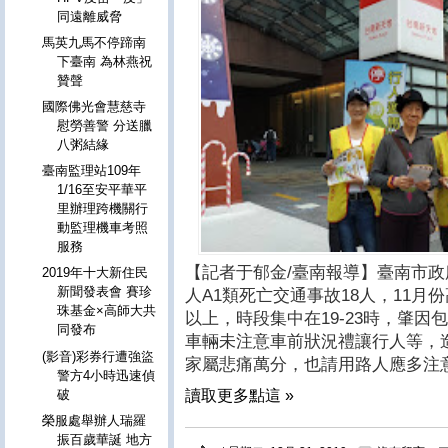
同遠離威脅
馬英九馬不停蹄南
下臺南 為林燕祝
贊聲
國際佛光會慧慈寺
慰勞善警 分送臘
八粥結緣
臺南監理站109年
1/16至安平華平
里辦理跨機關行
動監理機車考照
服務
【記者于郁金/臺南報導】臺南市政府
2019年十大新住民
新聞發表會 賽珍
人A1類死亡交通事故18人，11月份高
珠基金×高師大共
以上，時段集中在19-23時，肇
同發布
車輛未注意車前狀況禮讓行人等，
(影音)彩券行遭強盜
家屬悲痛萬分，也請用路人應多注
警方4小時迅速偵
破
讀取更多點這 »
榮服處舉辦人瑞羅
振百歲華誕 地方