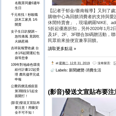
名觀眾同慶6週年
生日
【記者于郁金/臺南報導】又到了
千元有找！秒殺職
購物中心為回饋消費者的支持與愛
訓木工家具 1/6
休閒特賣會」，現場網羅NIKE、adi
開賣
5折起優惠折扣，另外2020年1月
女子生日趴變調～
及1F、2F、3F聯合加碼贈活動
急性痛風 竟因吃
民眾前來撿便宜兼享回饋。
火鍋惹禍
吉祥鼠報豐收歲 台
讀取更多點這 »
水1/6起開運紅包
袋等您拿
at
星期二, 12月 31, 2019
沒有留言:
109年對地綠色環境
給付計畫1/2起受
Labels:
新聞總覽-消費生活
理 農民儘早完成
申報
公費四價流感疫苗
(影音)發送文宣貼布要
第3階段1/1起全
面開打！
(影音)發送文宣貼布
要注意！用藥安
全不可不知！