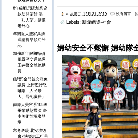
8年級劉思廷創業貸
款助開茶館 靠
at
星期二, 12月 31, 2019
沒有留言:
「功夫茶」擄獲
Labels:
新聞總覽-社會
老外心
年關近大型家具清
運請提早預約登
記
婦幼安全不鬆懈 婦幼隊全
加強新年假期梅嶺
風景區交通疏導
玉井警全體總動
員
(影音)金門首次罷免
議長 上街遊行怒
吼嗆「人民最
大、罷免議長」
南應大美容系109級
畢業動態展演 臺
南美術館璀璨登
場
寒冬送暖 北安功德
會×快樂志工行善