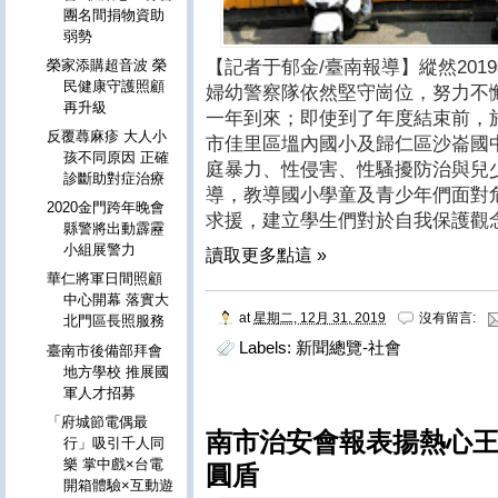
團名間捐物資助
弱勢
榮家添購超音波 榮
【記者于郁金/臺南報導】縱然20
民健康守護照顧
婦幼警察隊依然堅守崗位，努力不
再升級
一年到來；即使到了年度結束前，於
反覆蕁麻疹 大人小
市佳里區塭內國小及歸仁區沙崙國中
孩不同原因 正確
庭暴力、性侵害、性騷擾防治與兒
診斷助對症治療
導，教導國小學童及青少年們面對
2020金門跨年晚會
求援，建立學生們對於自我保護觀
縣警將出動霹靂
小組展警力
讀取更多點這 »
華仁將軍日間照顧
中心開幕 落實大
at
星期二, 12月 31, 2019
沒有留言:
北門區長照服務
Labels:
新聞總覽-社會
臺南市後備部拜會
地方學校 推展國
軍人才招募
「府城節電偶最
南市治安會報表揚熱心
行」吸引千人同
樂 掌中戲×台電
圓盾
開箱體驗×互動遊