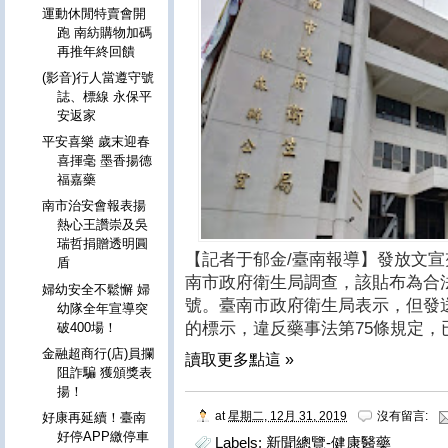
運動休閒特賣會開
跑 南紡購物加碼
再推年終回饋
(影音)行人當遵守號
誌、標線 永保平
安返家
平安喜樂 歲末迎春
喜揮毫 墨香揚德
福嘉藥
南市治安會報表揚
熱心王讚崇及吳
瑞哲捐贈透明圓
【記者于郁金/臺南報導】發放文
盾
南市政府衛生局調查，該貼布為合
婦幼安全不鬆懈 婦
號。臺南市政府衛生局表示，但發
幼隊全年宣導突
的標示，違反藥事法第75條規定，
破400場！
金融超商行(店)員攔
讀取更多點這 »
阻詐騙 獲頒獎表
揚！
at
星期二, 12月 31, 2019
沒有留言:
好康再延續！臺南
好停APP繳停車
Labels:
新聞總覽-健康醫藥