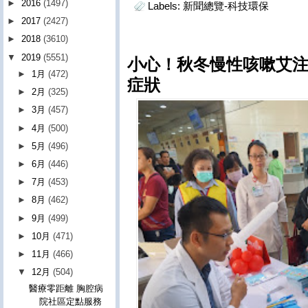
►
2016
(1497)
Labels:
新聞總覽-科技環保
►
2017
(2427)
►
2018
(3610)
▼
2019
(5551)
小心！秋冬慢性咳嗽艾注
►
1月
(472)
症狀
►
2月
(325)
►
3月
(457)
►
4月
(500)
►
5月
(496)
►
6月
(446)
►
7月
(453)
►
8月
(462)
►
9月
(499)
►
10月
(471)
►
11月
(466)
▼
12月
(504)
醫療零距離 胸腔病
院社區定點服務