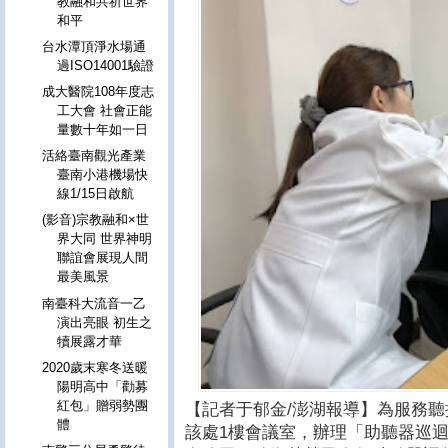
教融和共祈世界
和平
台水潭頂淨水場通
過ISO14001驗證
成大醫院108年度志
工大會 社會正能
量數十年如一日
活絡臺南觀光產業
臺南小港機場快
線1/15日啟航
(影音)宗教融和×世
界大同 世界神明
聯誼會展現人間
最美風景
南臺科大流音一乙
演出亮眼 初生之
犢展露才華
2020歲末寒冬送暖
陽明高中「勸募
紅包」贈弱勢團
【記者于郁金/澎湖報導】為服務
體
該處1樓會議室，辦理「助聽器巡