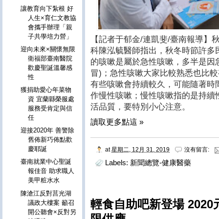
讓教育向下紮根 好
人生×育仁文教協
會攜手辦理「親
子共學培力營」
【記者于郁金/連凱斐/臺南報導】
迎向未來×關懷無限
科陳泓毓醫師指出，秋冬時節許多
衛福部臺南醫院
的咳嗽是屬於急性咳嗽，多半是因
歡慶聖誕溫馨感
冒)；急性咳嗽大家比較熟悉也比
性
有些咳嗽會持續較久，可能隨著時
獲捐助愛心年菜物
作慢性咳嗽；慢性咳嗽指的是持續
資 宜蘭縣榮服處
活品質，要特別小心注意。
服務受肯定與信
任
讀取更多點這 »
迎接2020年 善警除
舊佈新巧佈點歡
慶耶誕
at
星期二, 12月 31, 2019
沒有留言:
臺南就業中心聖誕
Labels:
新聞總覽-健康醫藥
報佳音 助求職人
美甲粧水水
陳滄江反對莒光湖
輕食自助吧新登場 202
議政大樓案 籲召
開公聽會×反對另
限供應