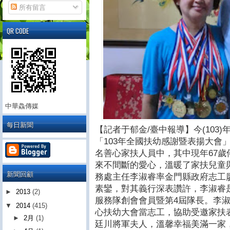
所有留言
QR CODE
中華鱻傳媒
每日新聞
【記者于郁金/臺中報導】今(103
「103年全國扶幼感謝暨表揚大會」
名善心家扶人員中，其中現年67歲
來不間斷的愛心，溫暖了家扶兒童
新聞回顧
務處主任李淑睿率金門縣政府志工
素鑾，對其義行深表讚許，李淑睿
►
2013
(2)
服務隊創會會員暨第4屆隊長。李淑
▼
2014
(415)
心扶幼大會當志工，協助受邀家扶
►
2月
(1)
廷川將軍夫人，溫馨幸福美滿一家