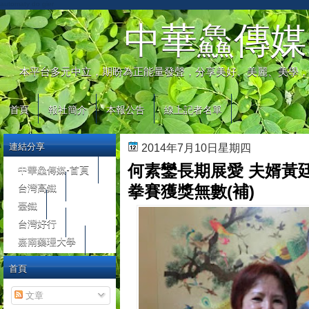
automaty do gier
中華鱻傳媒
本平台多元中立，期盼為正能量發聲，分享美好、美麗、美學，
首頁
報社簡介
本報公告
線上記者名單
連結分享
2014年7月10日星期四
何素鑾長期展愛 夫婿黃
中華鱻傳媒-首頁
台灣高鐵
拳賽獲獎無數(補)
臺鐵
台灣好行
嘉南藥理大學
首頁
文章