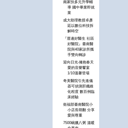
南家扶多元升學輔
導 國中畢業即就
業
成大助理教授卓彥
廷以數位科技拆
解時空
『厝邊好醫生 社區
好醫院』臺南醫
院與40家診所攜
手雙向轉診
迎向日光‧擁抱春天
愛的音樂饗宴
1/10溫馨登場
奇美醫院引先進儀
器可偵測肝纖維
化程度 數百例臨
床經驗
衛福部臺南醫院小
小店長萌翻 分享
愛與尊重
7500碗臘八粥 溫暖