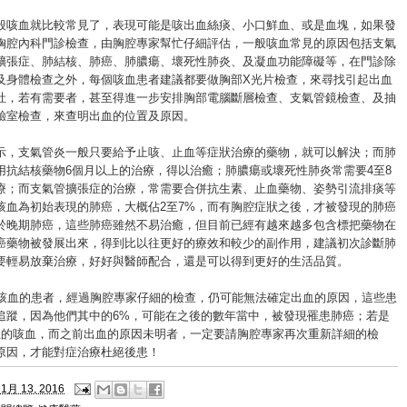
般咳血就比較常見了，表現可能是咳出血絲痰、小口鮮血、或是血塊，如果發
胸腔內科門診檢查，由胸腔專家幫忙仔細評估，一般咳血常見的原因包括支氣
擴張症、肺結核、肺癌、肺膿瘍、壞死性肺炎、及凝血功能障礙等，在門診除
及身體檢查之外，每個咳血患者建議都要做胸部X光片檢查，來尋找引起出血
灶，若有需要者，甚至得進一步安排胸部電腦斷層檢查、支氣管鏡檢查、及抽
驗室檢查，來查明出血的位置及原因。
示，支氣管炎一般只要給予止咳、止血等症狀治療的藥物，就可以解決；而肺
用抗結核藥物6個月以上的治療，得以治癒；肺膿瘍或壞死性肺炎常需要4至8
療；而支氣管擴張症的治療，常需要合併抗生素、止血藥物、姿勢引流排痰等
咳血為初始表現的肺癌，大概佔2至7%，而有胸腔症狀之後，才被發現的肺癌
屬於晚期肺癌，這些肺癌雖然不易治癒，但目前已經有越來越多包含標把藥物在
癌藥物被發展出來，得到比以往更好的療效和較少的副作用，建議初次診斷肺
要輕易放棄治療，好好與醫師配合，還是可以得到更好的生活品質。
0%咳血的患者，經過胸腔專家仔細的檢查，仍可能無法確定出血的原因，這些患
追蹤，因為他們其中的6%，可能在之後的數年當中，被發現罹患肺癌；若是
上的咳血，而之前出血的原因未明者，一定要請胸腔專家再次重新詳細的檢
原因，才能對症治療杜絕後患！
1月 13, 2016