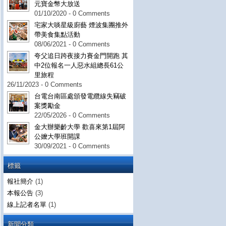
元寶金幣大放送
01/10/2020 - 0 Comments
宅家大啖星級廚藝 煙波集團推外
帶美食集點活動
08/06/2021 - 0 Comments
夸父追日跨夜接力賽金門開跑 其
中2位報名一人惡水組總長61公
里旅程
26/11/2023 - 0 Comments
台電台南區處頒發電纜線失竊破
案獎勵金
22/05/2026 - 0 Comments
金大辦樂齡大學 歡喜來第1屆阿
公嬤大學班開課
30/09/2021 - 0 Comments
標籤
報社簡介
(1)
本報公告
(3)
線上記者名單
(1)
新聞分類