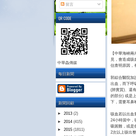
留言
QR CODE
【中華海峽兩
見，會造成咳
中華鱻傳媒
估查明原因，
每日新聞
郭綜合醫院加
出血，而下呼
(肺實質)、
的部分) 或
下，需要耳鼻
新聞回顧
►
2013
(2)
咳血若以出血
24小時當中，
►
2014
(415)
吸困難，或是
►
2015
(1811)
2次以上咳出