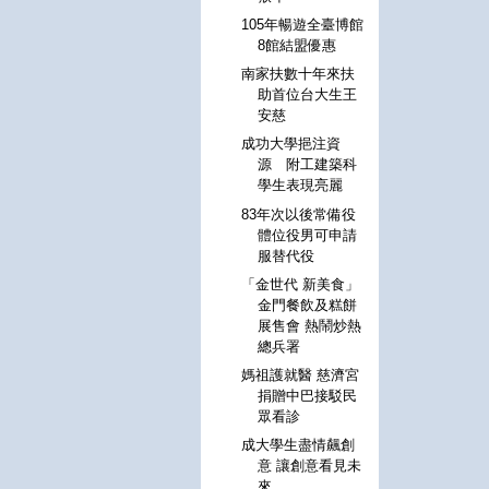
105年暢遊全臺博館
8館結盟優惠
南家扶數十年來扶
助首位台大生王
安慈
成功大學挹注資
源 附工建築科
學生表現亮麗
83年次以後常備役
體位役男可申請
服替代役
「金世代 新美食」
金門餐飲及糕餅
展售會 熱鬧炒熱
總兵署
媽祖護就醫 慈濟宮
捐贈中巴接駁民
眾看診
成大學生盡情飆創
意 讓創意看見未
來