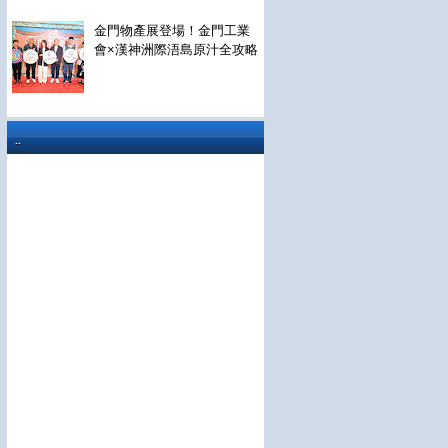
金門物產展登場！金門工業
會×漢神洲際浯島原汁全攻略
..