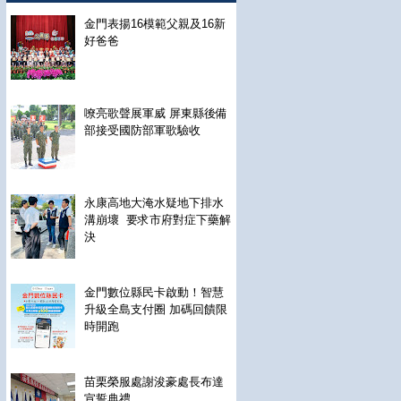
金門表揚16模範父親及16新
好爸爸
嘹亮歌聲展軍威 屏東縣後備
部接受國防部軍歌驗收
永康高地大淹水疑地下排水
溝崩壞 要求市府對症下藥解
決
金門數位縣民卡啟動！智慧
升級全島支付圈 加碼回饋限
時開跑
苗栗榮服處謝浚豪處長布達
宣誓典禮