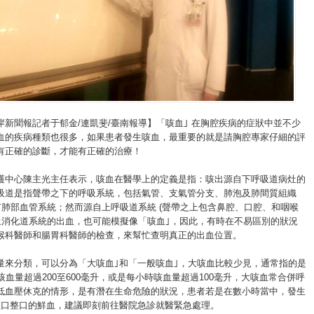
岸新聞報記者于郁金/連凱斐/臺南報導】「咳血｣ 在胸腔疾病的症狀中並不少
血的疾病種類也很多，如果患者發生咳血，最重要的就是請胸腔專家仔細的評
有正確的診斷，才能有正確的治療！
護中心陳主光主任表示，咳血在醫學上的定義是指：咳出源自下呼吸道病灶的
吸道是指聲帶之下的呼吸系統，包括氣管、支氣管分支、肺泡及肺間質組織
還有肺部血管系統；然而源自上呼吸道系統 (聲帶之上包含鼻腔、口腔、和咽喉
是上消化道系統的出血，也可能模擬像「咳血｣，因此，有時在不易區別的狀況
喉科醫師和腸胃科醫師的檢查，來幫忙查明真正的出血位置。
量來分類，可以分為「大咳血｣和「一般咳血｣，大咳血比較少見，通常指的是
咳血量超過200至600毫升，或是每小時咳血量超過100毫升，大咳血常合併呼
低血壓休克的情形，是有潛在生命危險的狀況，患者若是在數小時當中，發生
整口整口的鮮血，建議即刻前往醫院急診就醫緊急處理。