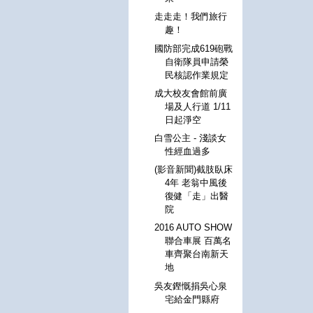
走走走！我們旅行
趣！
國防部完成619砲戰
自衛隊員申請榮
民核認作業規定
成大校友會館前廣
場及人行道 1/11
日起淨空
白雪公主 - 淺談女
性經血過多
(影音新聞)截肢臥床
4年 老翁中風後
復健「走」出醫
院
2016 AUTO SHOW
聯合車展 百萬名
車齊聚台南新天
地
吳友鏗慨捐吳心泉
宅給金門縣府