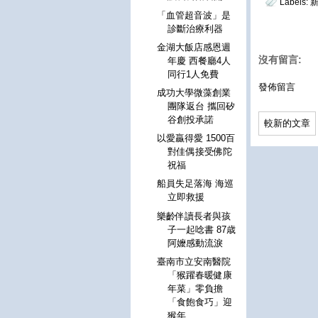
Labels:
「血管超音波」是
診斷治療利器
金湖大飯店感恩週
沒有留言:
年慶 西餐廳4人
同行1人免費
發佈留言
成功大學微藻創業
團隊返台 攜回矽
谷創投承諾
較新的文章
以愛贏得愛 1500百
對佳偶接受佛陀
祝福
船員失足落海 海巡
立即救援
樂齡伴讀長者與孩
子一起唸書 87歳
阿嬤感動流淚
臺南市立安南醫院
「猴躍春暖健康
年菜」零負擔
「食飽食巧」迎
猴年