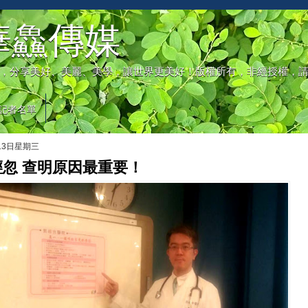
華鱻傳媒
，分享美好、美麗、美學，讓世界更美好！版權所有，非經授權，
記者名單
月13日星期三
忽 查明原因最重要！