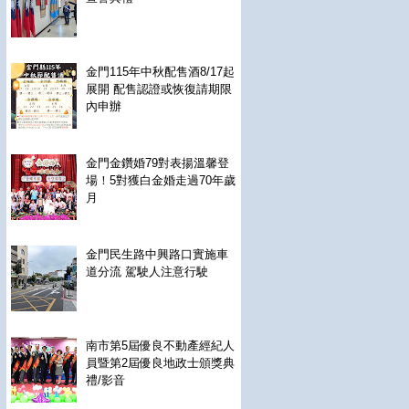
金門115年中秋配售酒8/17起
展開 配售認證或恢復請期限
內申辦
金門金鑽婚79對表揚溫馨登
場！5對獲白金婚走過70年歲
月
金門民生路中興路口實施車
道分流 駕駛人注意行駛
南市第5屆優良不動產經紀人
員暨第2屆優良地政士頒獎典
禮/影音