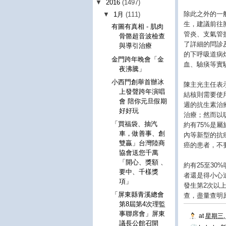
▼
2016
(1497)
除此之外的一
▼
1月
(111)
生，建議前往
有圖有真相 - 肌肉
管炎、支氣管
骨骼超音波檢查
了詳細的問診
與導引治療
的下呼吸道病
金門跨年晚會「金
血、驗痰等實
夜沸騰」
小西門創舉首辦冰
陳主光主任表
上發聲跨年演唱
結核則需要使
會 陪你元旦假期
週的抗生素治
好好玩
治療；然而以
「買福袋、抽汽
約有75%是
車，做善事、創
內等新型的抗
雙贏」台灣陸商
癌的患者，不
協會送您千萬
「開心、獎額 、
約有25至3
要中、千樣獎
者還是得小心
項」
發生第2次以
「屏東縣青溪總會
查，盡量查明
第8屆第4次理監
事聯席會」屏東
at
星期三, 
議長公館召開