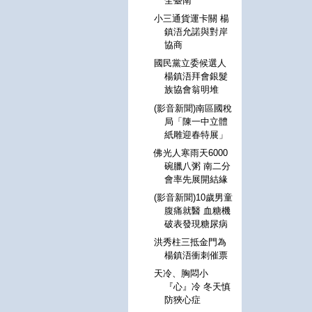
全臺南
小三通貨運卡關 楊
鎮浯允諾與對岸
協商
國民黨立委候選人
楊鎮浯拜會銀髮
族協會翁明堆
(影音新聞)南區國稅
局「陳一中立體
紙雕迎春特展」
佛光人寒雨天6000
碗臘八粥 南二分
會率先展開結緣
(影音新聞)10歲男童
腹痛就醫 血糖機
破表發現糖尿病
洪秀柱三抵金門為
楊鎮浯衝刺催票
天冷、胸悶小
『心』冷 冬天慎
防狹心症