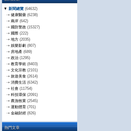
▼
新聞總覽
(64632)
⇢
健康醫藥
(6238)
⇢
兩岸
(642)
⇢
國防警政
(15327)
⇢
國際
(222)
⇢
地方
(2035)
⇢
娛樂影劇
(807)
⇢
房地產
(689)
⇢
政治
(1295)
⇢
教育學術
(8403)
⇢
文化宗教
(2101)
⇢
旅遊美食
(2614)
⇢
消費生活
(6342)
⇢
社會
(11754)
⇢
科技環保
(2091)
⇢
農漁牧業
(2545)
⇢
運動體育
(701)
⇢
金融財經
(826)
熱門文章