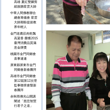
高雄 夏紅雙腳剪
紙致贈星雲大師
中華人間佛教聯合
總會籌備會 星雲
大師期盼提拔教
界年輕人
金門老農莊肉乾飄
高粱香 榮獲2015
臺灣消費品質滿
意金牌獎
桃園市金門同鄉會
喜事連連
屏東縣屏東市金門
同鄉會新春團拜
高雄市金門同鄉會
第12屆第12次理
監事聯席會暨新
春團拜
余秋雨佛光山開講
闡述「慈悲智慧˙
行君子之道」