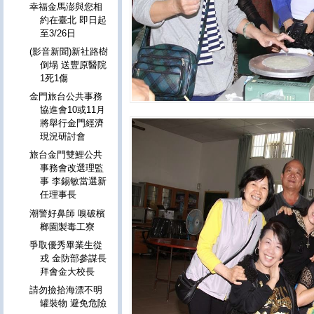
幸福金馬澎與您相
約在臺北 即日起
至3/26日
(影音新聞)新社路樹
倒塌 送豐原醫院
1死1傷
金門旅台公共事務
協進會10或11月
將舉行金門經濟
現況研討會
旅台金門雙鯉公共
事務會改選理監
事 李錫敏當選新
任理事長
潮警好鼻師 嗅破檳
榔園製毒工寮
爭取優秀畢業生從
戎 金防部參謀長
拜會金大校長
請勿撿拾海漂不明
罐裝物 避免危險