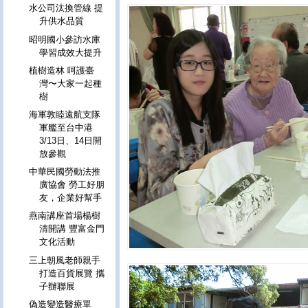
水公司汰換管線 提
升供水品質
昭明國小參訪水庫
學習成效大提升
植樹造林 呵護臺
灣〜大家一起種
樹
海軍敦睦遠航支隊
軍艦至台中港
3/13日、14日開
放參觀
中華民國勞動法推
廣協會 勞工好朋
友，企業好幫手
燕南講座首場楊樹
清開講 豐富金門
文化活動
三上朝風老師親手
打造百貨展覽 攜
子辦聯展
偽造變造醫療單