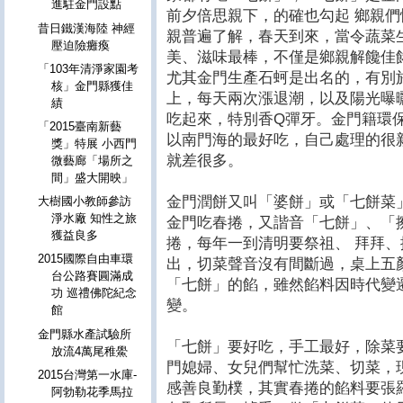
進駐金門設點
前夕倍思親下，的確也勾起 鄉親
昔日鐵漢海陸 神經
親普遍了解，春天到來，當令蔬菜
壓迫險癱瘓
美、滋味最棒，不僅是鄉親解饞佳
「103年清淨家園考
尤其金門生產石蚵是出名的，有別
核」金門縣獲佳
上，每天兩次漲退潮，以及陽光曝
績
吃起來，特別香Q彈牙。金門籍環
「2015臺南新藝
以南門海的最好吃，自己處理的很
獎」特展 小西門
就差很多。
微藝廊「場所之
間」盛大開映」
金門潤餅又叫「婆餅」或「七餅菜
大樹國小教師參訪
淨水廠 知性之旅
金門吃春捲，又諧音「七餅」、「
獲益良多
捲，每年一到清明要祭祖、 拜拜
2015國際自由車環
出，切菜聲音沒有間斷過，桌上五
台公路賽圓滿成
「七餅」的餡，雖然餡料因時代變
功 巡禮佛陀紀念
變。
館
金門縣水產試驗所
「七餅」要好吃，手工最好，除菜
放流4萬尾稚鱟
門媳婦、女兒們幫忙洗菜、切菜，
2015台灣第一水庫-
感善良勤樸，其實春捲的餡料要張
阿勃勒花季馬拉