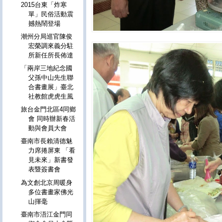
2015台東「炸寒
單」民俗活動震
撼熱鬧登場
潮州分局巡官陳俊
宏榮調來義分駐
所新任所長佈達
「兩岸三地紀念國
父孫中山先生聯
合書畫展」臺北
社教館虎虎生風
旅台金門北區4同鄉
會 同時辦新春活
動與會員大會
臺南市長賴清德魅
力席捲屏東 「看
見未來」新書發
表暨簽書會
為文創北京周暖身
多位書畫家佛光
山揮毫
臺南市浯江金門同