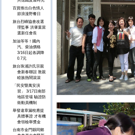
共憶鐵皮屋時光
百貨推出白色情人
節浪漫野餐日
旅台烈嶼協會改選
理監事 洪肇葉當
選新任會長
加油等等！國內
汽、柴油價格
3/16日起各調降
0.7元
旅台珠浦許氏宗親
會新春聯誼 敦親
睦族熱鬧滾滾
「民安暨萬安演
習」 3/17日南部
地區登場 驗證防
衛動員機制
舉發違章漏稅應提
具體事證 才有機
會領檢舉獎金
台南市金門縣同鄉