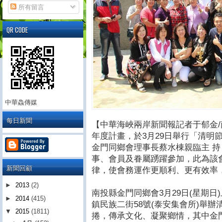
所有留言
QR CODE
中華鱻傳媒
每日新聞
【中華海峽兩岸新聞報記者于郁金
年度計畫，於3月29日舉行「清明
金門同鄉會理事長蔡水棟親臨主 
事、會員及眷屬踴躍參加，此為該
新聞回顧
律，使會務運作更順利、更有效率
►
2013
(2)
南投縣金門同鄉會3月29日(星期日
►
2014
(415)
鎮民族二街58號(泰安集會所)舉
▼
2015
(1811)
捲，傳承文化、凝聚鄉情，其中金