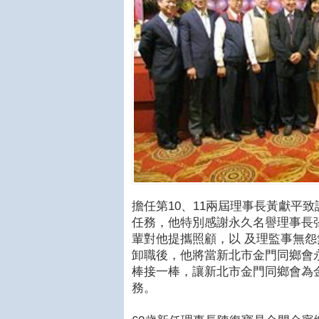
擔任第10、11兩屆理事長黃獻平
任務，他特別感謝永久名譽理事長
輩對他提攜照顧，以 及理監事無
卸職後，他將當新北市金門同鄉會
棒接一棒，讓新北市金門同鄉會為
務。