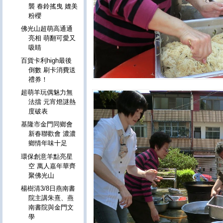
襲 春鈴搖曳 媲美
粉櫻
佛光山超萌高通通
亮相 萌翻可愛又
吸睛
百貨卡利high最後
倒數 刷卡消費送
禮券！
超萌羊玩偶魅力無
法擋 元宵燈謎熱
度破表
基隆市金門同鄉會
新春聯歡會 濃濃
鄉情年味十足
環保創意羊點亮星
空 萬人嘉年華齊
聚佛光山
楊樹清3/8日燕南書
院主講朱熹、燕
南書院與金門文
學