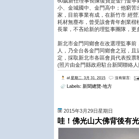
60歲新任理事長陳復寶是金門金
小、金城國中、金門高中；他窮苦
家，目前事業有成，在新竹市 經
耗材無塵布，曾受該會青年創業楷
長輩，不吝給新的理監事團隊，更
新北市金門同鄉會在改選理監事前，
人，乃全台各金門同鄉會之冠，且
定，採取新北市各區會員代表投票
(照片由金門縣政府駐台新聞聯絡人
at
星期二, 3月 31, 2015
沒有留言:
Labels:
新聞總覽-地方
2015年3月29日星期日
哇！佛光山大佛背後有