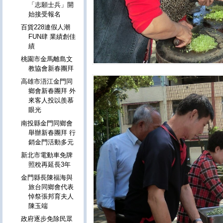
「志願士兵」開
始接受報名
百貨228連假人潮
FUN肆 業績創佳
績
桃園市金馬離島文
教協會新春團拜
高雄市浯江金門同
鄉會新春團拜 外
來客人投以羨慕
眼光
南投縣金門同鄉會
舉辦新春團拜 行
銷金門活動多元
新北市電動車免牌
照稅再延長3年
金門縣長陳福海與
旅台同鄉會代表
悼祭張邦育夫人
陳玉端
政府逐步免除民眾