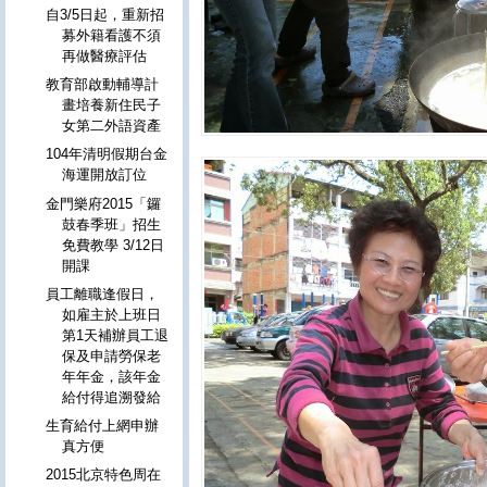
自3/5日起，重新招
募外籍看護不須
再做醫療評估
教育部啟動輔導計
畫培養新住民子
女第二外語資產
104年清明假期台金
海運開放訂位
金門樂府2015「鑼
鼓春季班」招生
免費教學 3/12日
開課
員工離職逢假日，
如雇主於上班日
第1天補辦員工退
保及申請勞保老
年年金，該年金
給付得追溯發給
生育給付上網申辦
真方便
2015北京特色周在