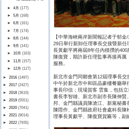
►
4月
(177)
►
5月
(168)
►
6月
(161)
►
7月
(174)
【中華海峽兩岸新聞報記者于郁金/
►
8月
(144)
29日舉行新卸任理事長交接暨新
►
9月
(141)
長黃獻平將兩屆8年任內積攢的40
►
10月
(163)
陳復寶，期許新任理監事再接再厲
►
11月
(157)
服務。
►
12月
(127)
新北市金門同鄉會第12屆理事長交
►
2016
(1497)
中午於新北市中和區晶豪樓餐廳舉
►
2017
(2427)
事長印信；現場賀客 雲集，包括
►
2018
(3610)
書長李智雄、新北市副市長陳伸賢
►
2019
(5551)
邦、金門縣議員陳滄江、新黨秘書
►
2020
(7041)
陳陞作、金門縣政府社會處科長陳
►
2021
(9014)
理事長黃獻平、陳復寶賀匾等，副
►
2022
(7935)