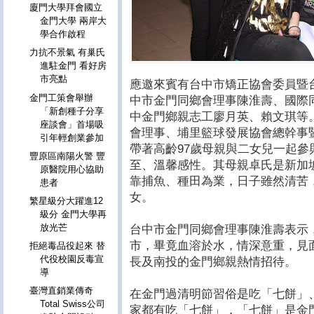
廈門大學拜會國立
金門大學 兩岸大
學合作啟程
力抗不景氣 有巢氏
進駐金門 看好房
市亮點
應邀來賓有台中市矯正協會委員暨
金門工策會舉辦
中市金門同鄉會理事陳淮壽、國際
「新創種子分享
中金門鄉親志工廖月英、賴文琪等
座談會」首場吸
會理事、埔里籃球發展協會總幹事
引年輕創業參加
帶著高齡97歲母親與二女兒一起
豐原區南陽火警 豐
至、溫馨感性。其母親卓氏是新加
原醫院用心協助
靠捕魚、種田為業，日子雖然清苦
患者
女。
繁星級分大躍進12
級分 金門大學再
放光芒
台中市金門同鄉會理事陳淮壽表示
市，畢竟血溶於水，情深意重，見
拒絕毒品役起來 替
代役校園反毒宣
長及南投的金門鄉親熱情招待。
導
臺灣直銷業傳奇
在金門過清明節習俗是吃「七餅」
Total Swiss公司
家都有吃「七餅」，「七餅」是金