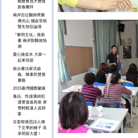
鄉會會員大會暨
新春團拜
兩岸百位醫師齊聚
佛光山 腦血管病
暨失智症論壇
『黎明文化』推新
書 兩岸獸醫掀熱
潮
愛心換苗木 大家一
起來領苗
旅台書法家洪啟
義、陳素民雙展
書藝
2015臺灣國際蘭展
毒品、性侵通緝犯
遇警逃進死巷 屏
警輕鬆逮人送歸
案
豆梨祭懷思詩人傳
下文學的種子 吳
承明留大愛！