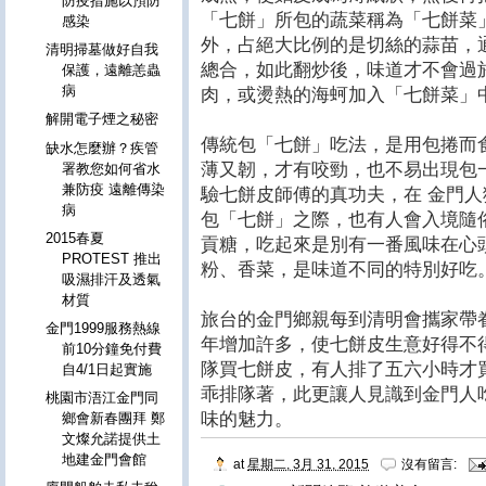
防疫措施以預防
「七餅」所包的蔬菜稱為「七餅菜」
感染
外，占絕大比例的是切絲的蒜苗，
清明掃墓做好自我
總合，如此翻炒後，味道才不會過
保護，遠離恙蟲
病
肉，或燙熱的海蚵加入「七餅菜」
解開電子煙之秘密
傳統包「七餅」吃法，是用包捲而
缺水怎麼辦？疾管
薄又韌，才有咬勁，也不易出現包
署教您如何省水
兼防疫 遠離傳染
驗七餅皮師傅的真功夫，在 金門
病
包「七餅」之際，也有人會入境隨
2015春夏
貢糖，吃起來是別有一番風味在心
PROTEST 推出
粉、香菜，是味道不同的特別好吃
吸濕排汗及透氣
材質
旅台的金門鄉親每到清明會攜家帶
金門1999服務熱線
年增加許多，使七餅皮生意好得不
前10分鐘免付費
隊買七餅皮，有人排了五六小時才
自4/1日起實施
乖排隊著，此更讓人見識到金門人
桃園市浯江金門同
味的魅力。
鄉會新春團拜 鄭
文燦允諾提供土
地建金門會館
at
星期二, 3月 31, 2015
沒有留言: