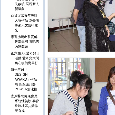
先啟後 展現新人
新氣象
百貨展出青年設計
大賽作品 為臺南
帶來人文藝術曙
光
憲警拂曉出擊瓦解
販毒集團 電玩店
內逮藥頭
第六屆336愛奇兒日
活動 愛奇兒大閱
兵在復興崗舉行
新光三越「I
DESIGN
AWARD」作品
展 新銳設計師
POWER無法擋
豐原醫院健康會員
系統性義診 孕育
登峰社區共榮推
展有成