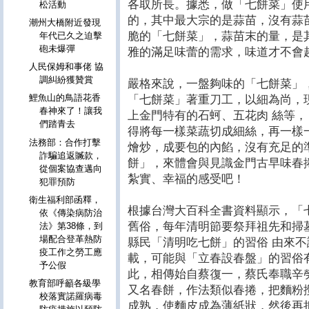
各取所長。據悉，做「七餅菜」使
松活動
的，其中最大宗的是蒜苗，沒有蒜
潮州大橋附近發現
脆的「七餅菜」，蒜苗末的量，是
年代已久之迫擊
砲未爆彈
雅的滿足味蕾的需求，味道才不會
人民保姆和事佬 協
調糾紛獲贊賞
嚴格來說，一盤夠味的「七餅菜」
鯉魚山的鳥語花香
「七餅菜」著重刀工，以細為尚，
春神來了！讓我
上金門特有的石蚵、五花肉 絲等
們踏青去
得將每一樣菜蔬切成細絲，再一樣
法務部：合作打擊
燴炒，成要包的內餡，沒有充足的
詐騙追返贓款，
餅」，來體會與見識金門古早味春
從個案協查邁向
紮實、幸福的感受吧！
犯罪預防
衛生福利部函釋，
根據台灣大百科全書資料顯示，「
依《傳染病防治
舊俗，每年清明節要祭拜祖先和掃
法》第38條，到
場配合登革熱防
縣民「清明吃七餅」的習俗 由來
疫工作之勞工應
載，可能與「立春設春盤」的習俗
予公假
此，相傳始自蔡復一，蔡氏奉職辛
教育部呼籲各級學
又名春餅，作法類似春捲，把麵粉
校落實諾羅病毒
成熟，使麵皮成為薄紙狀，然後再