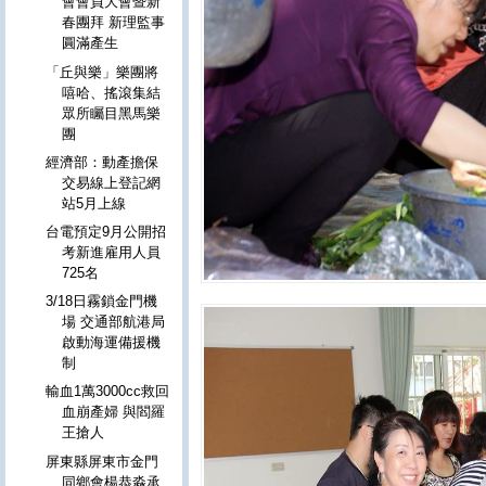
會會員大會暨新
春團拜 新理監事
圓滿產生
「丘與樂」樂團將
嘻哈、搖滾集結
眾所矚目黑馬樂
團
經濟部：動產擔保
交易線上登記網
站5月上線
台電預定9月公開招
考新進雇用人員
725名
3/18日霧鎖金門機
場 交通部航港局
啟動海運備援機
制
輸血1萬3000cc救回
血崩產婦 與閻羅
王搶人
屏東縣屏東市金門
同鄉會楊恭淼承