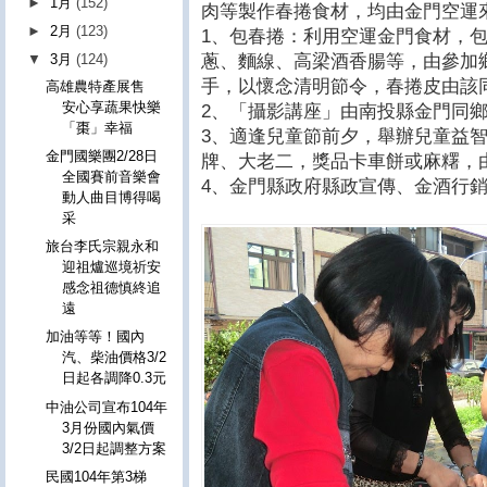
►
1月
(152)
肉等製作春捲食材，均由金門空運
►
2月
(123)
1、包春捲：利用空運金門食材，
蔥、麵線、高梁酒香腸等，由參加
▼
3月
(124)
手，以懷念清明節令，春捲皮由該
高雄農特產展售
安心享蔬果快樂
2、「攝影講座」由南投縣金門同
「棗」幸福
3、適逢兒童節前夕，舉辦兒童益
金門國樂團2/28日
牌、大老二，獎品卡車餅或麻糬，
全國賽前音樂會
4、金門縣政府縣政宣傳、金酒行
動人曲目博得喝
采
旅台李氏宗親永和
迎祖爐巡境祈安
感念祖德慎終追
遠
加油等等！國內
汽、柴油價格3/2
日起各調降0.3元
中油公司宣布104年
3月份國內氣價
3/2日起調整方案
民國104年第3梯