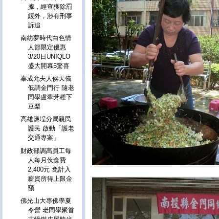
據，經查獲除罰
鍰外，涉有刑事
訴追
南紡夢時代白色情
人節限定優惠
3/20日UNIQLO
盛大開幕5驚喜
辜成允夫人侯天儀
低調金門行 隨老
同學盧翠芳種下
豆梨
高雄鹽埕分局親民
護民 啟動「護老
交通專案」
財政部調高員工每
人每月伙食費
2,400元 免計入
薪資所得上限金
額
佛光山大專佛學夏
令營 老同學聚首