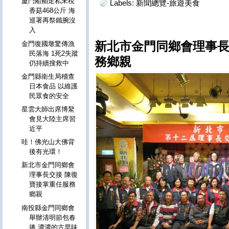
廈門船舶走私未稅
Labels:
新聞總覽-旅遊美食
香菇468公斤 海
巡署再祭鐵腕沒
入
新北市金門同鄉會理事長
金門復國墩驚傳漁
民落海 1死2失蹤
務鄉親
仍持續搜救中
金門縣衛生局稽查
日本食品 以維護
民眾食的安全
星雲大師出席博鰲
會見大陸主席習
近平
哇！佛光山大佛背
後有光環！
新北市金門同鄉會
理事長交接 陳復
寶接掌重任服務
鄉親
南投縣金門同鄉會
舉辦清明節包春
捲 濃濃的古早味