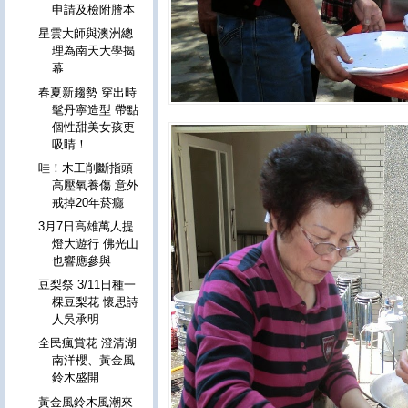
申請及檢附謄本
星雲大師與澳洲總
理為南天大學揭
幕
春夏新趨勢 穿出時
髦丹寧造型 帶點
個性甜美女孩更
吸睛！
哇！木工削斷指頭
高壓氧養傷 意外
戒掉20年菸癮
3月7日高雄萬人提
燈大遊行 佛光山
也響應參與
豆梨祭 3/11日種一
棵豆梨花 懷思詩
人吳承明
全民瘋賞花 澄清湖
南洋櫻、黃金風
鈴木盛開
黃金風鈴木風潮來