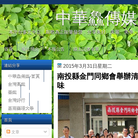
automaty do gier
中華鱻傳媒
本平台多元中立，期盼為正能量發聲，分享美好、美麗、美學，
首頁
報社簡介
本報公告
線上記者名單
連結分享
2015年3月31日星期二
南投縣金門同鄉會舉辦清
中華鱻傳媒-首頁
台灣高鐵
味
臺鐵
台灣好行
嘉南藥理大學
首頁
文章