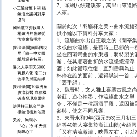
全臺南
7、頭綱八餅建溪茶，萬里山東道
小三通貨運卡關 楊
人家。
鎮浯允諾與對岸
協商
關於此次「羽觴杯之美～曲水流觴
國民黨立委候選人
供小編以下資料分享大家：
楊鎮浯拜會銀髮
族協會翁明堆
1、流觴曲水出自王羲之的《蘭亭
水或曲水流觴，是舊時上巳節的一
(影音新聞)南區國稅
局「陳一中立體
坐在回環彎曲的水渠邊，將特製的酒
紙雕迎春特展」
游，任其順著曲折的水流緩緩漂浮
佛光人寒雨天6000
酒；如此循環往復，直到盡興為止；
碗臘八粥 南二分
杯停在誰的面前，還得賦詩一首，
會率先展開結緣
「丟手絹」。
(影音新聞)10歲男童
2、魏晉時，文人雅士喜襲古風之
腹痛就醫 血糖機
老莊，遊心翰墨，作流觴曲水之舉
破表發現糖尿病
令，不僅是一種罰酒手段，還因被
洪秀柱三抵金門為
參與，使之不同凡響。
楊鎮浯衝刺催票
3、東晉永和9年(西元353)三月
天冷、胸悶小
綽等40餘人宴集於浙江山陰(今紹
『心』冷 冬天慎
「又有清流激湍，映帶左右，引以
防狹心症