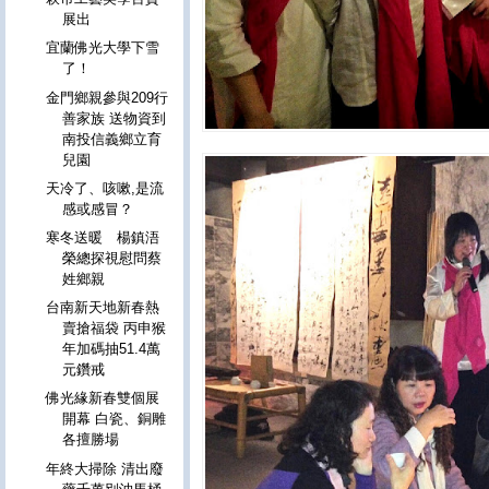
展出
宜蘭佛光大學下雪
了！
金門鄉親參與209行
善家族 送物資到
南投信義鄉立育
兒園
天冷了、咳嗽,是流
感或感冒？
寒冬送暖 楊鎮浯
榮總探視慰問蔡
姓鄉親
台南新天地新春熱
賣搶福袋 丙申猴
年加碼抽51.4萬
元鑽戒
佛光緣新春雙個展
開幕 白瓷、銅雕
各擅勝場
年終大掃除 清出廢