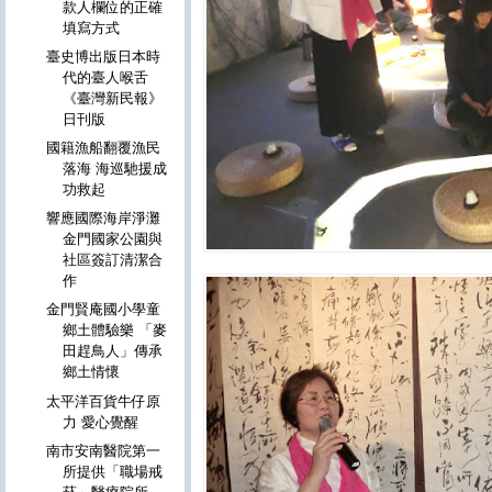
款人欄位的正確
填寫方式
臺史博出版日本時
代的臺人喉舌
《臺灣新民報》
日刊版
國籍漁船翻覆漁民
落海 海巡馳援成
功救起
響應國際海岸淨灘
金門國家公園與
社區簽訂清潔合
作
金門賢庵國小學童
鄉土體驗樂 「麥
田趕鳥人」傳承
鄉土情懷
太平洋百貨牛仔原
力 愛心覺醒
南市安南醫院第一
所提供「職場戒