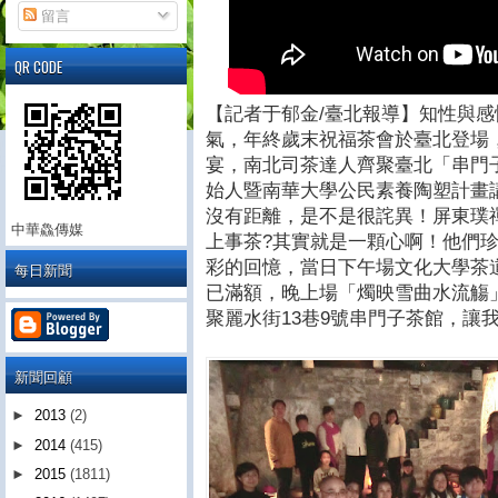
留言
QR CODE
【記者于郁金/臺北報導】知性與感
氣，年終歲末祝福茶會於臺北登場
宴，南北司茶達人齊聚臺北「串門
始人暨南華大學公民素養陶塑計畫
沒有距離，是不是很詫異！屏東璞
中華鱻傳媒
上事茶?其實就是一顆心啊！他們
彩的回憶，當日下午場文化大學茶
每日新聞
已滿額，晚上場「燭映雪曲水流觴
聚麗水街13巷9號串門子茶館，讓
新聞回顧
►
2013
(2)
►
2014
(415)
►
2015
(1811)