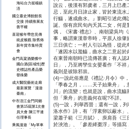
海站台力挺楊鎮
說云，後漢有郭虞者，三月上巳產
浯
忌，至此月日諱止家，皆於東流水
國立臺史博館館長
行觴，遂成曲水。』劉昭引述此傳
交接 持續推展友
誕。假有庶民旬內夭其二女，何是
善平權
偶，《宋書·禮志》、南朝梁吳均
喜迎猴年帶您見傳
事，略謂東漢章帝時，平原人徐肇
統皮猴戲 除舊佈
三日俱亡；一村人引以為怪，從此
新年貨市集特賣
會
「遂因水以濫觴，曲水之二意起於
在東晉南朝時已流傳甚廣；有人認
金門高粱酒榮獲中
國白酒(區域性)歷
日」，乃至將孿生女嬰看作「不祥
史標誌性產品榮
義則是祓除邪祟。
譽殊榮
(4)一說此俗應是《禮記·月令》中
成大醫院藝術走廊
「季春之月，……天子始乘舟」，
最新展覽「漫遊
川」的流變；也就是說，曲水流觴
臺南」
但「乘舟」的意義何在呢?不詳。
中市浯江金門同鄉
(5)一說，列舉西晉；還有一說，
會第15屆第1次會
洛水作》詩，有「浮素卵以蔽水」
員大會 陳江平連
梁蕭子範《三月賦》、庾肩吾《三
任理事長
於泱池」、「參差絳棗浮」等描寫
乘風漫遊「My單車