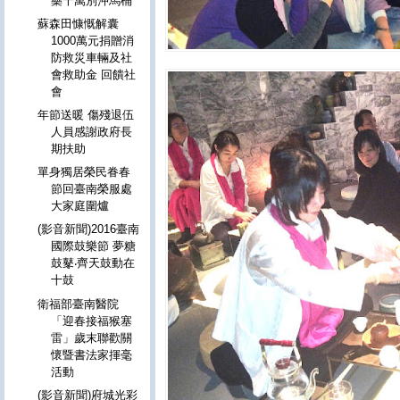
藥千萬別沖馬桶
蘇森田慷慨解囊
1000萬元捐贈消
防救災車輛及社
會救助金 回饋社
會
年節送暖 傷殘退伍
人員感謝政府長
期扶助
單身獨居榮民眷春
節回臺南榮服處
大家庭圍爐
(影音新聞)2016臺南
國際鼓樂節 夢糖
鼓鼕‧齊天鼓動在
十鼓
衛福部臺南醫院
「迎春接福猴塞
雷」歲末聯歡關
懷暨書法家揮毫
活動
(影音新聞)府城光彩