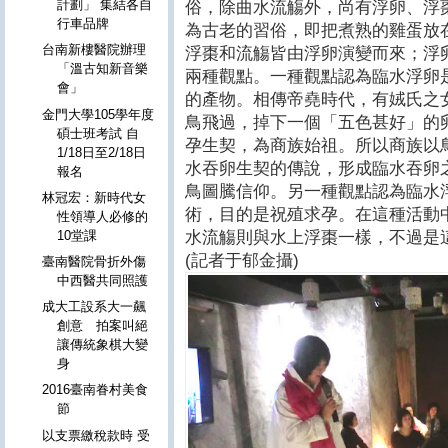
計劃」 集結各自
俗，除曲水流觴外，尚有浮卵、浮
行車品牌
為古老的習俗，即把煮熟的雞蛋放
台南新樓醫院辦理
浮棗和流觴皆由浮卵演變而來；浮
「溫古知新音樂
兩種觀點。一種觀點認為臨水浮卵
會」
的產物。相傳帝堯時代，有娀氏之
金門大學105學年度
鳥飛過，掉下一個「五色甚好」的
碩士班考試 自
孕生契，為商族始祖。所以商族以
1/18日至2/18日
水吞卵生契的傳說，形成臨水吞卵
報名
鳥圖騰信仰。另一種觀點認為臨水
林冠宏：新時代女
術，目的是祝殖求孕。在這種活動
性領導人必修的
水流觴則與水上浮棗一樣，不過是
10堂課
(記者于郁金攝)
臺南醫院骨折外傷
中西醫共同照護
成大工設系大一飆
創意 拍案叫絕
讓傳統象棋大變
身
2016臺南眷村美食
節
以支票繳稅款時 受