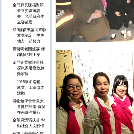
金門縣長陳福海頒
發立委當選證
書 允諾縣府作
立委後盾
619補償申請民眾盼
放寬認定 中央
地方一起努力
豐醫獨老圍爐宴 總
鋪師貼錢上菜
金門企業家許燕輝
探慰家遭變故急
難家庭
「2016寒冬送暖」
就業、工讀徵才
活動
博物館學會會員大
會佛館登場 首度
在南臺灣舉行
金華府濟弱扶貧 帶
動社會人文關懷
萩市工藝美學百貨