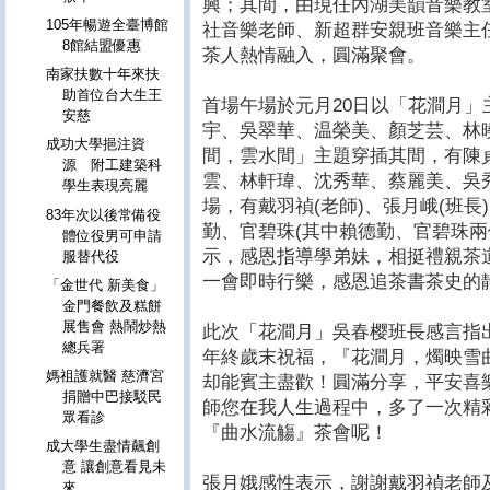
興；其間，由現任內湖美韻音樂教
105年暢遊全臺博館
社音樂老師、新超群安親班音樂主
8館結盟優惠
茶人熱情融入，圓滿聚會。
南家扶數十年來扶
助首位台大生王
首場午場於元月20日以「花澗月」
安慈
宇、吳翠華、温榮美、顏芝芸、林
成功大學挹注資
間，雲水間」主題穿插其間，有陳貞
源 附工建築科
雲、林軒瑋、沈秀華、蔡麗美、吳
學生表現亮麗
場，有戴羽禎(老師)、張月峨(班
83年次以後常備役
勤、官碧珠(其中賴德勤、官碧珠兩
體位役男可申請
示，感恩指導學弟妹，相挺禮親茶
服替代役
一會即時行樂，感恩追茶書茶史的
「金世代 新美食」
金門餐飲及糕餅
展售會 熱鬧炒熱
此次「花澗月」吳春樱班長感言指
總兵署
年終歲末祝福，『花澗月，燭映雪
媽祖護就醫 慈濟宮
却能賓主盡歡！圓滿分享，平安喜
捐贈中巴接駁民
師您在我人生過程中，多了一次精
眾看診
『曲水流觴』茶會呢！
成大學生盡情飆創
意 讓創意看見未
張月娥感性表示，謝謝戴羽禎老師
來