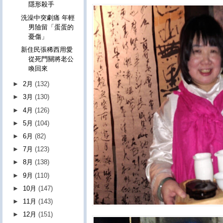
隱形殺手
洗澡中突劇痛 年輕
男險留「蛋蛋的
憂傷」
新住民張稀西用愛
從死門關將老公
喚回來
►
2月
(132)
►
3月
(130)
►
4月
(126)
►
5月
(104)
►
6月
(82)
►
7月
(123)
►
8月
(138)
►
9月
(110)
►
10月
(147)
►
11月
(143)
►
12月
(151)