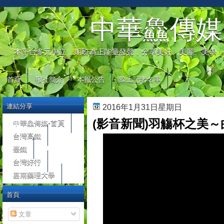
automaty do gier
中華鱻傳媒
本平台多元中立，期盼為正能量發聲，分享美好、美麗、美學，
首頁
報社簡介
本報公告
線上記者名單
連結分享
2016年1月31日星期日
(影音新聞)羽觴杯之美
中華鱻傳媒-首頁
台灣高鐵
臺鐵
台灣好行
嘉南藥理大學
首頁
文章