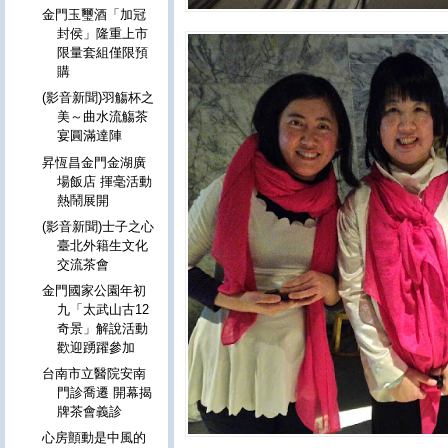
金門玉璽酒「加冠
封侯」隆重上市
限量套組僅限預
購
(影音新聞)羽觴杯之
美～曲水流觴茶
宴圓滿達陣
昇恆昌金門金湖廣
場飯店 揮毫活動
熱鬧展開
(影音新聞)士子之心
臺北外籍生文化
交流茶會
金門國家公園年初
九「太武山古12
奇景」解說活動
歡迎踴躍參加
台南市立醫院安南
門診喬遷 開幕揭
牌茶會義診
心房顫動是中風的