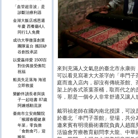
「血管超音波」是
診斷治療利器
金湖大飯店感恩週
年慶 西餐廳4人
同行1人免費
成功大學微藻創業
團隊返台 攜回矽
谷創投承諾
以愛贏得愛 1500百
對佳偶接受佛陀
來到充滿人文氣息的臺北市永康街
祝福
可以看見寫著大大茶字的「串門子
船員失足落海 海巡
庭而進入店內，卻沒有傳統茶館、
立即救援
架上的各式茶葉茶桶，取而代之的
樂齡伴讀長者與孩
等，那是一個令人非常舒適又讓人
子一起唸書 87歳
阿嬤感動流淚
戴羽禎老師在國內南北授課，可說
臺南市立安南醫院
於臺北「串門子茶館」登場，共分
「猴躍春暖健康
邀來賓有明境藝術書院負責人趙崑
年菜」零負擔
「食飽食巧」迎
活協會芳療教育顧問李大龍、中華
猴年