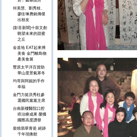
菸」醫療院所
何美慧、劉秀枝、
廖佳琳膺銘傳傑
出校友
(影音新聞)十鼓文創
眺望未來的甜蜜
之丘
金道地 EAT起來搏
美食 金門離島物
產美食展
豐原太平洋百貨助
華山度景氣寒冬
均哥與阿妮的手作
幸福
金門力挺洪秀柱參
選國民黨黨主席
台南新樓醫院口腔
癌治療成果 榮獲
國際高度讚譽
柴燒翡翠青瓷 絕跡
千年現佛館