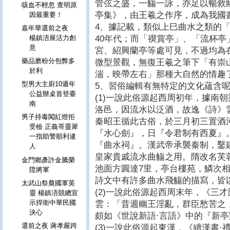
管弦之盛，一觴一詠，亦足以暢敘
咳血不輕忽 查明原
亭集》，由王羲之作序，成為我國
因最重要！
4、據記載，類似上巳曲水之類的「
嘉年華選前之夜
40年代；而「禊賞亭」、「流杯
楊鎮浯展活力創
意
宮、紹興蘭亭等處可見，不過均為
藥品磨粉分包弊多
微型景觀，無復王羲之筆下「有崇
於利
湍，映帶左右」那種大自然的情趣
型男大主廚10週年
5、習俗編輯有無特定的文化蘊含呢
公益辦桌首登臺
(1)一說此俗源起西周初年，據南
南
洛邑，因流水以泛酒，故逸《詩》
男子持毒闖紅燈拒
秦昭王循此古俗，於三月初三置酒
受檢 正義哥靈犀
『水心劍』，日『令君制有西夏』
一指助警順利逮
『曲水祠』。漢武帝承襲秦制，鑿
人
皇家貴戚流水曲觴之用。隋改名芙
金門鄉彥許金騰榮
池面方圓達7里，亭台樓苑，鱗次
陞將軍
詩文中有許多曲水飛觴的描寫，皆
太武山祭奠國軍英
(2)一說此俗源起西周末年，《三才
靈 楊鎮浯競總宣
示捍衛中華民國
雲：「昔週幽王淫亂，群臣愁苦之
決心
頗如《世說新語·言語》中的『新
選前之夜 蔣孝嚴跨
(3)一說此俗源起東漢，《續漢書