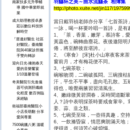
羽觴杯之美～曲水流觴茶 相簿集
南家扶多元升學輔
導 國中畢業即就
http://photo.xuite.net/jin117/19759
業
成大助理教授卓彥
當日戴羽禎老師亦分享「七首茶詩
廷以數位科技拆
一詠，喝一杯要吟唱一首詩，是有
解時空
1、「茶，香葉，嫩芽，慕詩客，
『厝邊好醫生 社區
黃蕊色，碗轉曲塵花。夜後邀陪明
好醫院』臺南醫
倦，將至醉後豈堪誇。」
院與40家診所攜
2、《寒食》 [宋]杜小山寒夜客
手雙向轉診
窗前月，才有梅花便不同。
迎向日光‧擁抱春天
3、七碗茶歌：
愛的音樂饗宴
1/10溫馨登場
碗喉吻潤，二碗破孤悶。三碗搜枯
汗，平生不平事，盡向毛孔散。五
奇美醫院引先進儀
器可偵測肝纖維
得也，唯覺兩腋習習清風生。
化程度 數百例臨
4、嫩綠微黃碧澗春，采時聞道斷
床經驗
人？詩中表明採茶時要戒食葷辛。
衛福部臺南醫院小
姜、蒜、韭之類。
小店長萌翻 分享
5、七碗受至味，一壺得真趣，空
愛與尊重
6、一飲滌昏寐，情思爽朗滿天地
7500碗臘八粥 溫暖
便得道，何須苦心破煩惱。