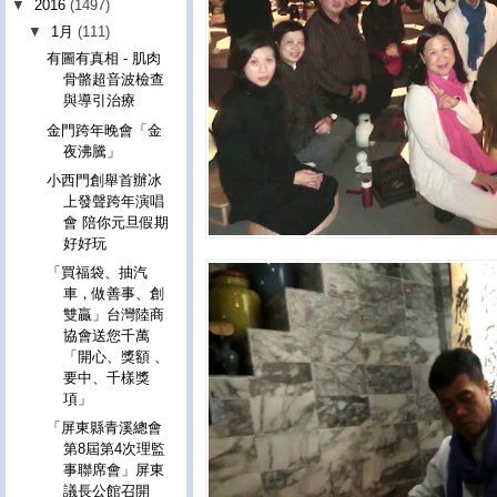
▼
2016
(1497)
▼
1月
(111)
有圖有真相 - 肌肉
骨骼超音波檢查
與導引治療
金門跨年晚會「金
夜沸騰」
小西門創舉首辦冰
上發聲跨年演唱
會 陪你元旦假期
好好玩
「買福袋、抽汽
車，做善事、創
雙贏」台灣陸商
協會送您千萬
「開心、獎額 、
要中、千樣獎
項」
「屏東縣青溪總會
第8屆第4次理監
事聯席會」屏東
議長公館召開