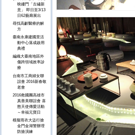
映縷門「古繡新
意」 即日至3/13
日62藝廊展出
尋找高齡醫療的解
方
臺南永康建國里活
動中心落成啟用
典禮
編織大臺南地區外
傷跨領域效率診
療
台南市工商婦女聯
誼會 2016新春敬
老會
2016救國團高雄市
真善美聯誼會 喜
憨天使傳愛活動
～幸福元寶日
模擬雨衣大盜行搶
金門金湖警辦理
防搶演練