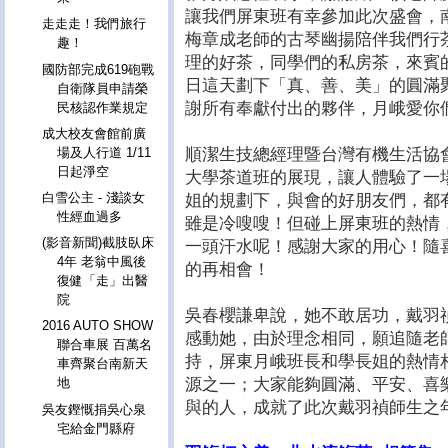
讓我們屏東班有幸參加此次盛會，
走走走！我們旅行
梅章成老師的古琴幽揚陪伴我們行
趣！
理的好茶，同學們的私房茶，來賓
國防部完成619砲戰
日這天劃下「真、善、美」的圓滿
自衛隊員申請榮
謝所有奉獻付出的夥伴，月峨愛你
民核認作業規定
成大校友會館前廣
順潔生技總經理暨台灣有機生活協
場及人行道 1/11
日起淨空
大學茶道班的展現，讓人體驗了一場
白雪公主 - 淺談女
姐的規劃下，與會的好朋友們，都
性經血過多
雖是冷嗖嗖！但碰上屏東班的熱情
(影音新聞)截肢臥床
一頭汗水呢！感謝大家的用心！隨
4年 老翁中風後
的再相會！
復健「走」出醫
院
吳春櫻謙卑說，她不敢居功，戴羽
2016 AUTO SHOW
感動她，由於理念相同，願追隨老
聯合車展 百萬名
持，屏東月峨班長和學長姐的熱情
車齊聚台南新天
源之一；大家能夠圓滿、平安、喜
地
與的人，成就了此次戴羽禎師生之
吳友鏗慨捐吳心泉
宅給金門縣府