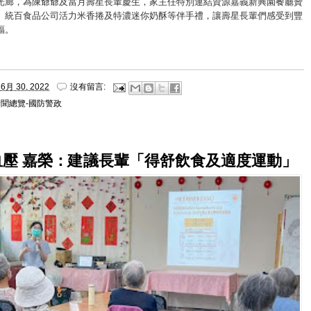
光廊，為陳爺爺及當月壽星長輩慶生，家主任特別連結資源嘉義新興園餐廳贊
、統百食品公司活力米香捲及特濃迷你奶酥等伴手禮，讓壽星長輩們感受到豐
福。
6月 30, 2022
沒有留言:
新聞總覽-國防警政
血壓 嘉榮：建議長輩「得舒飲食及適度運動」