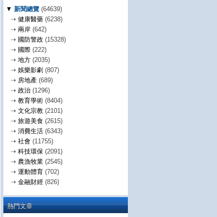
▼
新聞總覽
(64639)
⇢
健康醫藥
(6238)
⇢
兩岸
(642)
⇢
國防警政
(15328)
⇢
國際
(222)
⇢
地方
(2035)
⇢
娛樂影劇
(807)
⇢
房地產
(689)
⇢
政治
(1296)
⇢
教育學術
(8404)
⇢
文化宗教
(2101)
⇢
旅遊美食
(2615)
⇢
消費生活
(6343)
⇢
社會
(11755)
⇢
科技環保
(2091)
⇢
農漁牧業
(2545)
⇢
運動體育
(702)
⇢
金融財經
(826)
熱門文章