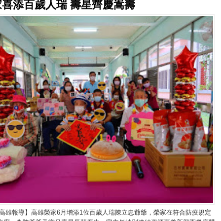
家喜添百歲人瑞 壽星齊慶嵩壽
/高雄報導】高雄榮家6月增添1位百歲人瑞陳立忠爺爺，榮家在符合防疫規定