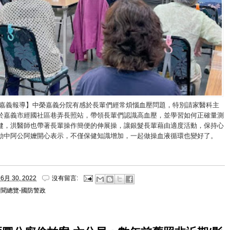
/嘉義報導】中榮嘉義分院有感於長輩們經常煩惱血壓問題，特別請家醫科主
於嘉義市經國社區巷弄長照站，帶領長輩們認識高血壓，並學習如何正確量測
健，洪醫師也帶著長輩操作簡便的伸展操，讓銀髮長輩藉由適度活動，保持心
動中阿公阿嬤開心表示，不僅保健知識增加，一起做操血液循環也變好了。
6月 30, 2022
沒有留言:
新聞總覽-國防警政