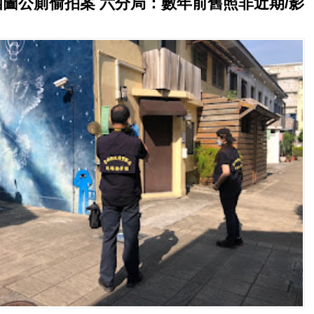
圖公廁偷拍案 六分局：數年前舊照非近期/影