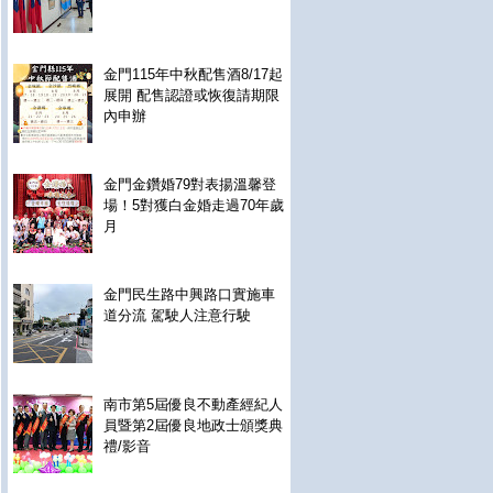
金門115年中秋配售酒8/17起
展開 配售認證或恢復請期限
內申辦
金門金鑽婚79對表揚溫馨登
場！5對獲白金婚走過70年歲
月
金門民生路中興路口實施車
道分流 駕駛人注意行駛
南市第5屆優良不動產經紀人
員暨第2屆優良地政士頒獎典
禮/影音