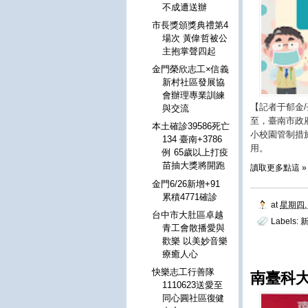
不成遭送辦
市長獎頒獎典禮第4
場次 黃偉哲被公
主抱掌聲四起
金門榮欣志工×信義
新村社區發展協
會辦理專業訓練
【記者于郁金
與交流
至，臺南市政
本土確診39586死亡
小校園管制措
134 臺南+3786
用。
例 65歲以上打疫
苗抽大獎將開跑
讀取更多點這 »
金門6/26新增+91
累積4771確診
at
星期四, 
台中市大肚區卓越
Labels:
青工會散播愛與
歡樂 以美妙音樂
療癒人心
快樂志工行善隊
南臺科
1110623送愛至
同心圓社區復健