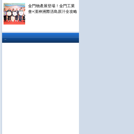
金門物產展登場！金門工業
會×漢神洲際浯島原汁全攻略
..