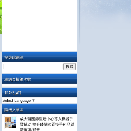
搜尋此網誌
總網頁檢視次數
TRANSLATE
Select Language
▼
隨機文章區
成大醫關節重建中心導入機器手
臂輔助 提升膝關節置換手術品質
新選項/影音