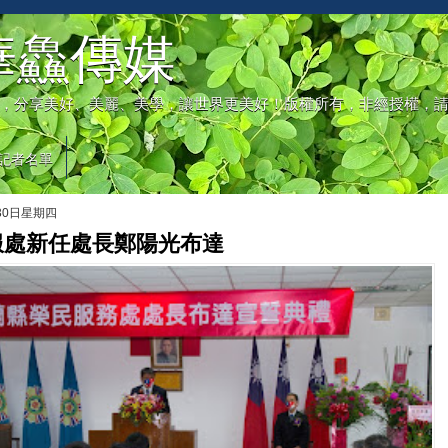
華鱻傳媒
，分享美好、美麗、美學，讓世界更美好！版權所有，非經授權，
記者名單
月30日星期四
服處新任處長鄭陽光布達