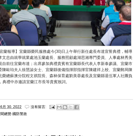
/宜蘭報導】宜蘭縣榮民服務處今(30)日上午舉行新任處長布達宣誓典禮，輔導
李文忠由就學就業處池玉蘭處長、服務照顧處湖思湘專門委員、人事處林秀美
親自前往宜蘭布達；出席參加典禮貴賓有宜蘭縣長代表人李新泰參議、宜蘭市
委陳歐珀夫人徐慧諭女士、宜蘭縣後備指揮部指揮官陳建祥上校、宜蘭郵局陳
北榮總蘇澳分院程文祺院長、森林保育處劉美蓉處長及宜蘭縣退伍軍人社團負
人，典禮中亦邀請宜蘭江市長等貴賓致詞。
6月 30, 2022
沒有留言:
新聞總覽-國防警政