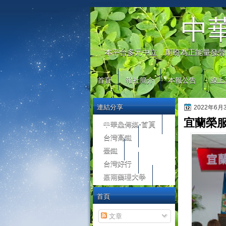
automaty do gier
中
本平台多元中立，期盼為正能量發聲
首頁
報社簡介
本報公告
線上
連結分享
2022年6
宜蘭榮
中華鱻傳媒-首頁
台灣高鐵
臺鐵
台灣好行
嘉南藥理大學
首頁
文章