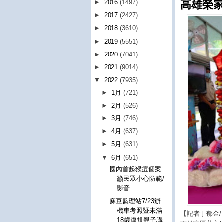
►
2016
(1497)
高雄榮
►
2017
(2427)
►
2018
(3610)
►
2019
(5551)
►
2020
(7041)
►
2021
(9014)
▼
2022
(7935)
►
1月
(721)
►
2月
(526)
►
3月
(746)
►
4月
(637)
►
5月
(631)
▼
6月
(651)
國內首起猴痘個案
籲民眾小心防範/
影音
麻豆監理站7/23辦
機車考照暨未滿
【記者于郁金
18歲違規親子講