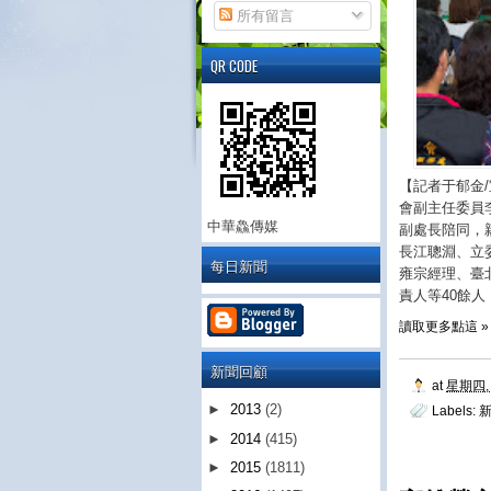
所有留言
QR CODE
【記者于郁金
會副主任委員
中華鱻傳媒
副處長陪同，
長江聰淵、立
每日新聞
雍宗經理、臺
責人等40餘
讀取更多點這 »
新聞回顧
at
星期四, 
►
2013
(2)
Labels:
►
2014
(415)
►
2015
(1811)