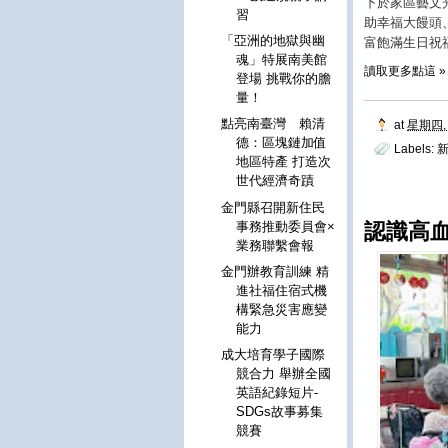
下於家區藝文
習
助幸福大饅頭
「亞洲的地獄與幽
富飽滿生日祝
魂」特展南美館
讀取更多點這 »
登場 挑戰你的膽
量！
點亮南臺灣 賴清
at
星期四, 
德：區塊鏈加值
Labels:
地區特產 打造次
世代經濟奇蹟
金門縣召開新住民
事務推動委員會×
認識高
業務聯繫會報
金門辦教育訓練 精
進社福住宿式機
構緊急災害應變
能力
成大培育學子國際
競合力 舉辦全國
英語紀錄短片-
SDGs故事募集
競賽