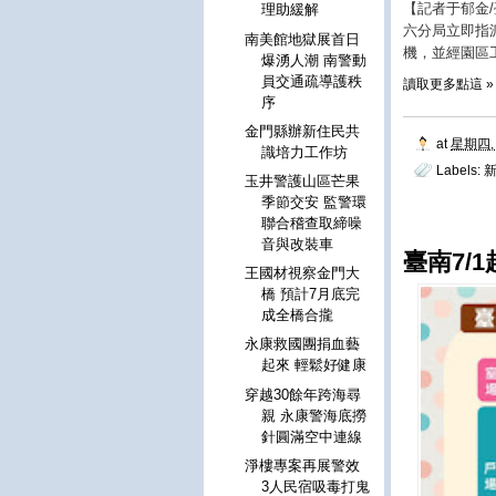
【記者于郁金/
理助緩解
六分局立即指
南美館地獄展首日
機，並經園區
爆湧人潮 南警動
員交通疏導護秩
讀取更多點這 »
序
金門縣辦新住民共
at
星期四, 
識培力工作坊
Labels:
新
玉井警護山區芒果
季節交安 監警環
聯合稽查取締噪
音與改裝車
臺南7/
王國材視察金門大
橋 預計7月底完
成全橋合攏
永康救國團捐血藝
起來 輕鬆好健康
穿越30餘年跨海尋
親 永康警海底撈
針圓滿空中連線
淨樓專案再展警效
3人民宿吸毒打鬼