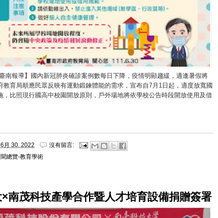
/臺南報導】國內新冠肺炎確診案例數每日下降，疫情明顯趨緩，適逢暑假將
府教育局順應民眾反映有運動鍛鍊體能的需求，宣布自7月1日起，適度放寬國
施，比照現行國高中校園開放原則，戶外場地將依學校公告時段開放使用及借
6月 30, 2022
沒有留言:
新聞總覽-教育學術
大×南茂科技產學合作暨人才培育設備捐贈簽署