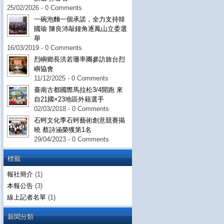
25/02/2026 - 0 Comments
一碗泡麵一個承諾，全力支持韓
國瑜 陳良沛敲鐘角逐鳳山立委選
舉
16/03/2019 - 0 Comments
烈嶼鄉長洪若珊率團參訪旅台烈
嶼協會
11/12/2025 - 0 Comments
臺南古都國際馬拉松3/4開跑 來
自21國×23地區外籍選手
02/03/2018 - 0 Comments
石蚵文化季石蚵藝術創意競賽揭
曉 蔡詩涵榮獲第1名
29/04/2023 - 0 Comments
標籤
報社簡介
(1)
本報公告
(3)
線上記者名單
(1)
新聞分類