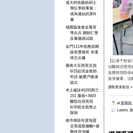
成大科技藝術碩士
學位學程畢展：
成為連結的第N
遍
戒癮協進會反毒宣
導尖兵 贈歸仁警
反毒微跡試紙
金門111年稅務節網
路有獎徵答 幸運
得主出爐
【記者于郁金
臺南大豆雨害災損
治醫師洪恩琪
6/25起現金救助
血壓與預防保
申請 籲農戶儘速
血管健康，活
提出
讀取更多點這 »
本土確診40293死亡
151 臺南+3603
醫院住宿長照
at
星期四, 
6/30前全面禁止
Labels:
探病
南市南區年度地震
災害疏散撤離×避
難收容演練