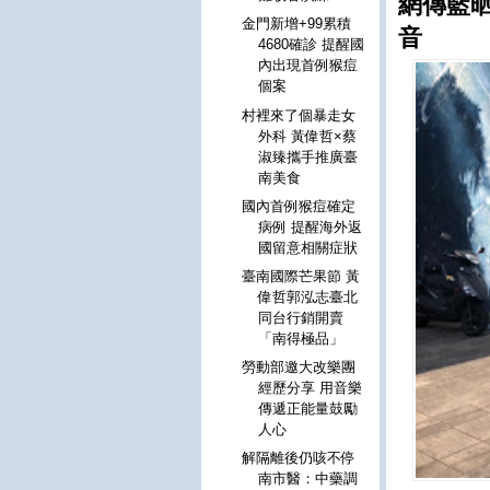
網傳藍晒
金門新增+99累積
音
4680確診 提醒國
內出現首例猴痘
個案
村裡來了個暴走女
外科 黃偉哲×蔡
淑臻攜手推廣臺
南美食
國內首例猴痘確定
病例 提醒海外返
國留意相關症狀
臺南國際芒果節 黃
偉哲郭泓志臺北
同台行銷開賣
「南得極品」
勞動部邀大改樂團
經歷分享 用音樂
傳遞正能量鼓勵
人心
解隔離後仍咳不停
南市醫：中藥調