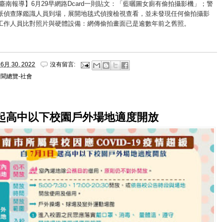
臺南報導】6月29早網路Dcard一則貼文：「藍曬圖女廁有偷拍攝影機」；警
派偵查隊鑑識人員到場，展開地毯式偵搜檢視查看，並未發現任何偷拍攝影
工作人員比對照片與硬體設備：網傳偷拍畫面已是逾數年前之舊照。
6月 30, 2022
沒有留言:
聞總覽-社會
1起高中以下校園戶外場地適度開放