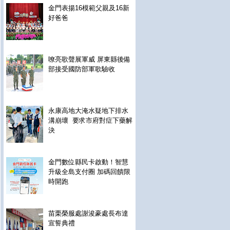
金門表揚16模範父親及16新
好爸爸
嘹亮歌聲展軍威 屏東縣後備
部接受國防部軍歌驗收
永康高地大淹水疑地下排水
溝崩壞 要求市府對症下藥解
決
金門數位縣民卡啟動！智慧
升級全島支付圈 加碼回饋限
時開跑
苗栗榮服處謝浚豪處長布達
宣誓典禮