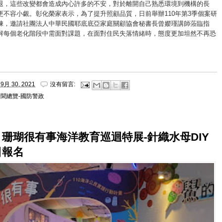
退，這些改變都會造成內心許多的不安，對於離開自己熟悉環境到機構的長
更不容小覷。彰化榮家表示，為了提升照顧品質，日前舉辦110年第3季個案研
練，邀請社團法人中華民國耶底底亞家庭關顧協會秘書長曾孆瑾講師蒞臨指
解每個老化階段中需面對課題，在面對住民失落情緒時，態度更加坦然不再恐
9月 30, 2021
沒有留言:
新聞總覽-國防警政
珊瑚很有事海洋教育巡迴特展-針織水母DIY
日報名