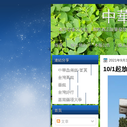
automaty do gier
中
本平台多元中立，期盼為正能量發聲
首頁
報社簡介
本報公告
線上
連結分享
2021年9
10/1
中華鱻傳媒-首頁
台灣高鐵
臺鐵
台灣好行
嘉南藥理大學
首頁
文章