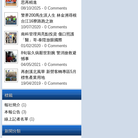
思再精進
08/10/2025 - 0 Comments
警界200馬生涯人生 林金洲尋根
台江16寮路跑之旅
10/07/2020 - 0 Comments
南科管理局亮點投資 傷口照護
「醫」哥-泰陞放眼國際
01/02/2020 - 0 Comments
8旬翁久病厭世割腕 警消搶救避
憾事
04/05/2021 - 0 Comments
再創溪北風華 新營客轉專區5月
標售產業用地
19/04/2019 - 0 Comments
標籤
報社簡介
(1)
本報公告
(3)
線上記者名單
(1)
新聞分類