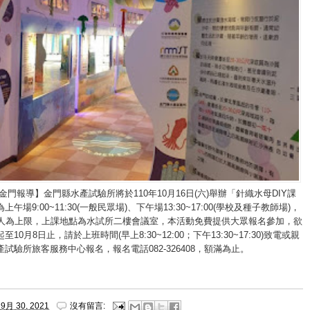
金門報導】金門縣水產試驗所將於110年10月16日(六)舉辦「針織水母DIY課
午場9:00~11:30(一般民眾場)、下午場13:30~17:00(學校及種子教師場)，
0人為上限，上課地點為水試所二樓會議室，本活動免費提供大眾報名參加，欲
10月8日止，請於上班時間(早上8:30~12:00；下午13:30~17:30)致電或親
試驗所旅客服務中心報名，報名電話082-326408，額滿為止。
9月 30, 2021
沒有留言: