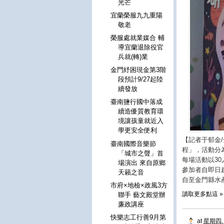
光芒
宜蘭榮服九九重陽
敬老
榮服處就業媒合 輔
導宜蘭退除役官
兵就(轉)業
金門紓困現金第3階
段預計9/27起陸
續發放
臺南鹽行國中落成
續造優質教育環
境讓孩童就近入
學更安全便利
【記者于郁金/
臺南國際音樂節
程」，活動分為上
「城市之聲」首
每場活動以3
場演出 來自原鄉
參加者自即日起至
天籟之音
自至金門縣水產
市府×地檢×政風3方
讀取更多點這 »
聯手 藝文殿堂辦
廉政講座
快樂志工行善9月第
at
星期四, 