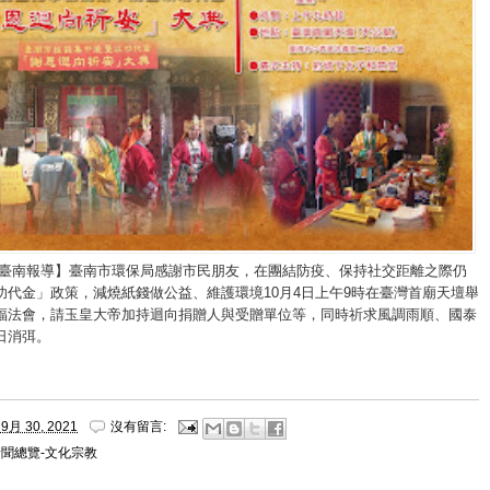
/臺南報導】臺南市環保局感謝市民朋友，在團結防疫、保持社交距離之際仍
功代金」政策，減燒紙錢做公益、維護環境10月4日上午9時在臺灣首廟天壇舉
福法會，請玉皇大帝加持迴向捐贈人與受贈單位等，同時祈求風調雨順、國泰
日消弭。
9月 30, 2021
沒有留言:
新聞總覽-文化宗教