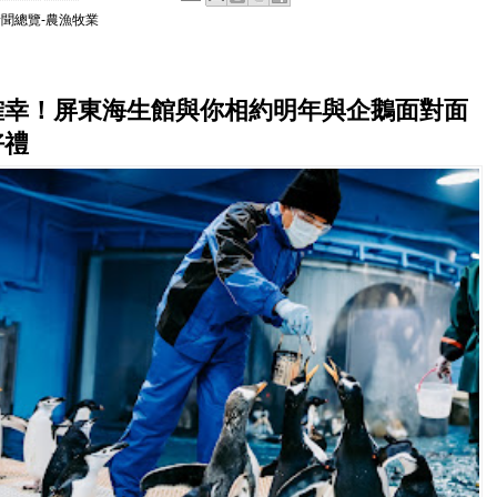
新聞總覽-農漁牧業
確幸！屏東海生館與你相約明年與企鵝面對面
好禮