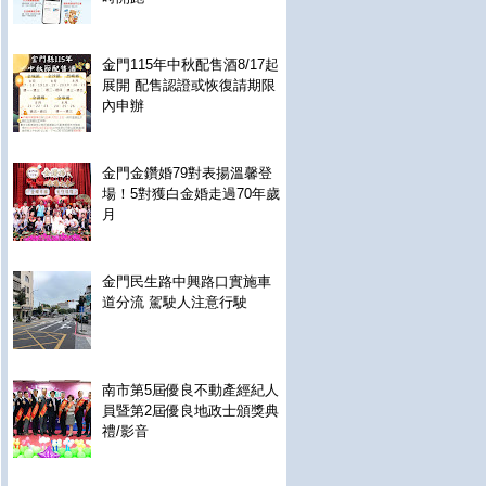
金門115年中秋配售酒8/17起
展開 配售認證或恢復請期限
內申辦
金門金鑽婚79對表揚溫馨登
場！5對獲白金婚走過70年歲
月
金門民生路中興路口實施車
道分流 駕駛人注意行駛
南市第5屆優良不動產經紀人
員暨第2屆優良地政士頒獎典
禮/影音