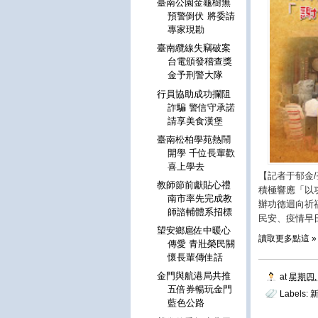
臺南公園金龜樹無
預警倒伏 將委請
專家現勘
臺南纜線失竊破案
台電頒發稽查獎
金予刑警大隊
行員協助成功攔阻
詐騙 警信守承諾
請享美食漢堡
臺南松柏學苑熱鬧
開學 千位長輩歡
喜上學去
【記者于郁金
教師節前獻貼心禮
積極響應「以
南市率先完成教
辦功德迴向祈
師諮輔體系招標
民安、疫情早
望安鄉扈佐中暖心
讀取更多點這 »
傳愛 青壯榮民關
懷長輩傳佳話
金門與航港局共推
at
星期四, 
五倍券暢玩金門
Labels:
藍色公路