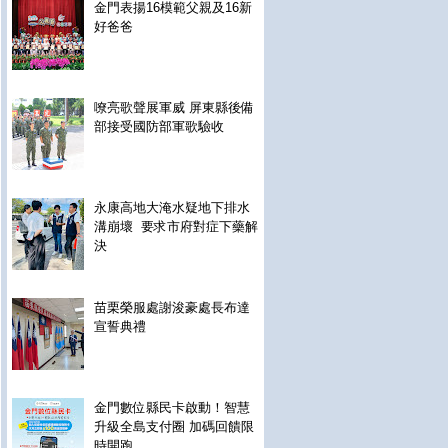
金門表揚16模範父親及16新
好爸爸
嘹亮歌聲展軍威 屏東縣後備
部接受國防部軍歌驗收
永康高地大淹水疑地下排水
溝崩壞 要求市府對症下藥解
決
苗栗榮服處謝浚豪處長布達
宣誓典禮
金門數位縣民卡啟動！智慧
升級全島支付圈 加碼回饋限
時開跑