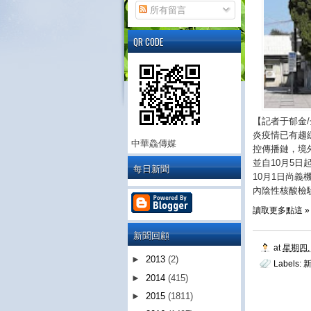
所有留言
QR CODE
【記者于郁金
炎疫情已有趨
中華鱻傳媒
控傳播鏈，境
並自10月5
每日新聞
10月1日尚
內陰性核酸檢驗
讀取更多點這 »
新聞回顧
at
星期四, 
►
2013
(2)
Labels:
►
2014
(415)
►
2015
(1811)