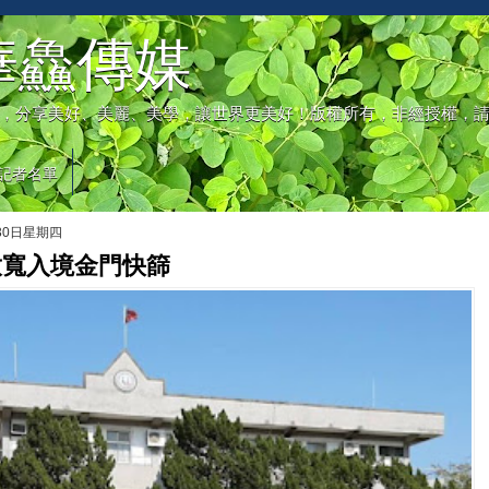
華鱻傳媒
，分享美好、美麗、美學，讓世界更美好！版權所有，非經授權，
記者名單
月30日星期四
起放寬入境金門快篩