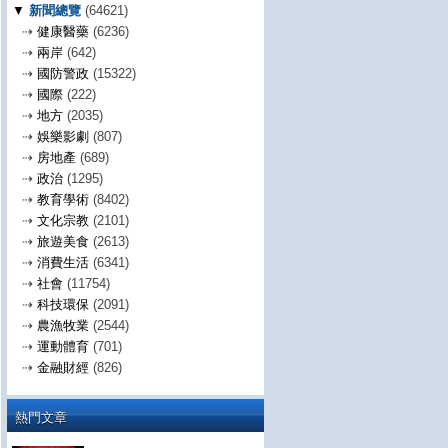
▼
新聞總覽
(64621)
⇢
健康醫藥
(6236)
⇢
兩岸
(642)
⇢
國防警政
(15322)
⇢
國際
(222)
⇢
地方
(2035)
⇢
娛樂影劇
(807)
⇢
房地產
(689)
⇢
政治
(1295)
⇢
教育學術
(8402)
⇢
文化宗教
(2101)
⇢
旅遊美食
(2613)
⇢
消費生活
(6341)
⇢
社會
(11754)
⇢
科技環保
(2091)
⇢
農漁牧業
(2544)
⇢
運動體育
(701)
⇢
金融財經
(826)
熱門文章