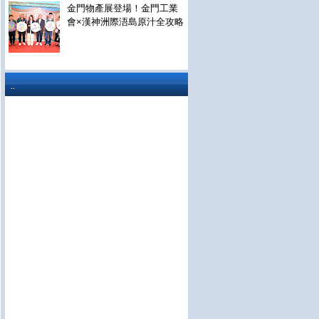
金門物產展登場！金門工業
會×漢神洲際浯島原汁全攻略
..