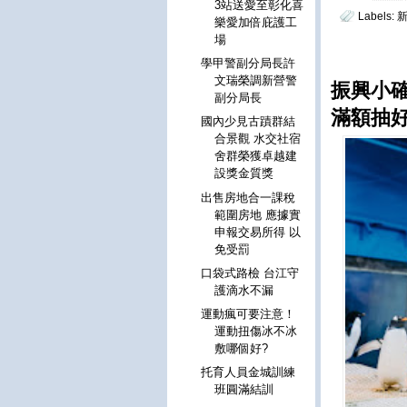
3站送愛至彰化喜
Labels:
樂愛加倍庇護工
場
學甲警副分局長許
文瑞榮調新營警
振興小
副分局長
滿額抽
國內少見古蹟群結
合景觀 水交社宿
舍群榮獲卓越建
設獎金質獎
出售房地合一課稅
範圍房地 應據實
申報交易所得 以
免受罰
口袋式路檢 台江守
護滴水不漏
運動瘋可要注意！
運動扭傷冰不冰
敷哪個好?
托育人員金城訓練
班圓滿結訓