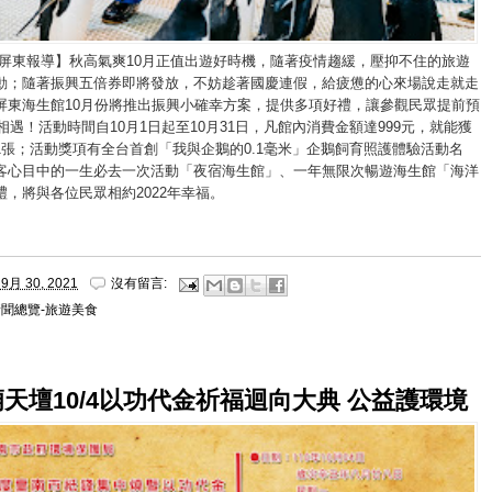
/屏東報導】秋高氣爽10月正值出遊好時機，隨著疫情趨緩，壓抑不住的旅遊
動；隨著振興五倍券即將發放，不妨趁著國慶連假，給疲憊的心來場說走就走
屏東海生館10月份將推出振興小確幸方案，提供多項好禮，讓參觀民眾提前預
福相遇！活動時間自10月1日起至10月31日，凡館內消費金額達999元，就能獲
1張；活動獎項有全台首創「我與企鵝的0.1毫米」企鵝飼育照護體驗活動名
客心目中的一生必去一次活動「夜宿海生館」、一年無限次暢遊海生館「海洋
，將與各位民眾相約2022年幸福。
9月 30, 2021
沒有留言:
新聞總覽-旅遊美食
天壇10/4以功代金祈福迴向大典 公益護環境