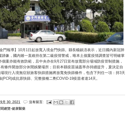
/金門報導】10月1日起放寬入境金門快篩。縣長楊鎮浯表示，近日國內新冠肺
緩跡象，國內雖一直維持在第二級疫情警戒，唯本土個案疫情調查皆可明確掌
外個案亦能有效防範，且中央亦在9月27日宣布放寬部分場域防疫管制措施，
日起有條件開放部分休閒娛樂場所；目前本縣疫苗涵蓋率亦持續提升，爰決定自
義機場現行入境無症狀旅客快篩措施將放寬免快篩條件，包含下列任一項：持3天
(PCR)或抗原快篩、完整接種二劑COVID-19疫苗者達14天。
9月 30, 2021
沒有留言:
新聞總覽-健康醫藥