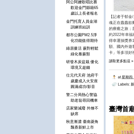
阿公阿嬤歌唱比賽
歡迎金門縣籍65
歲以上長者報名
【記者于郁金
金門托育人員金湖
魂正在蠢蠢欲
訓練班結訓
的療癒之旅；
約2022年幸
都市公園PM2.5淨
化功能值得期待
得幸運抽獎券
額、國內外遊
綠居優活 蕨對輕鬆
卡」等多項好禮
綠化養蕨類
讀取更多點這 »
研發木炭盆栽 優化
環境又趁錢
仕元代天府 池府千
at
星期四, 
歲慶成入火安座
Labels:
圓滿成功/影音
警二分局熱心警協
助老翁尋回機車
臺灣首廟
店家樂減廢 外燴不
缺席
秋意漸濃 臺南菱角
飄香新鮮上市