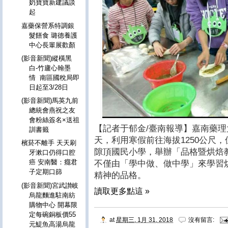
奶寶寶新建議談
起
嘉藥保營系特調銀
髮饍食 璐德養護
中心長輩展歡顏
(影音新聞)縱橫黑
白-竹廬心翰墨
情 南區國稅局即
日起至3/28日
(影音新聞)馬英九前
總統會燕祝之友
會粉絲簽名×送祖
【記者于郁金/臺南報導】嘉南藥理
訓書籤
天，利用寒假前往海拔1250公尺
檳菸不離手 天天刷
隙頂國民小學，舉辦「品格暨烘焙
牙漱口仍得口腔
癌 安南醫：癮君
不僅由「學中做、做中學」來學習
子定期口篩
精神的品格。
(影音新聞)宮武讃岐
讀取更多點這 »
烏龍麵進駐南紡
購物中心 開幕限
定每碗銅板價55
at
星期三, 1月 31, 2018
沒有留言:
元鯷魚高湯烏龍