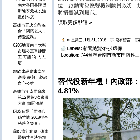
位，啟動毒災應變機制動員救災，
南大香雨書院舉
辦陳泰元校友油
將損害減到最低。
畫創作展
讀取更多點這 »
高雄市正忠文教協
會「關懷老人，
傳愛服務」
at
星期三, 1月 31, 2018
沒有留言:
0206地震南市大智
Labels:
新聞總覽-科技環保
市場公寓重建開
Location:
744台灣台南市新市區南科三
工 可望2年內入
厝
邰欣建設歲末寒冬
送暖 義剪、義診
替代役新年禮！內政部
齊心公益
4.81%
高雄市湖南同鄉會
第12屆第3次會員
大會 熱鬧溫馨
因為有愛「同濟心
絲竹情 2018聯合
慈善音樂會」
藥師演行動劇 傳達
醫病共享決策精