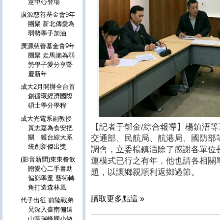
意中心登場
廣源慈善基金會9年
團聚 新北傳愛為
弱勢學子加油
廣源慈善基金會9年
團聚 走馬瀨為弱
勢學子愛分享暨
慶新年
成大2月開辦全台首
創循環經濟國際
碩士學分學程
成大光電系副教授
【記者于郁金/綜合報導】楊鎮浯等
黃志嘉為食安把
交通部、民航局、航港局、國防部
關 獲台綜大系
統創新傑出獎
調會，立委楊鎮浯除了感謝各單位
(影音新聞)東東餐飲
運模式已行之有年，他也請各相關
贈愛心二手書助
題，以讓鄉親順利返鄉過節。
偏鄉學童 藝術轉
角打造森林風
讀取更多點這 »
代子出征 前陸戰弟
兄深入臺南偏遠
山區瑞峰國小做