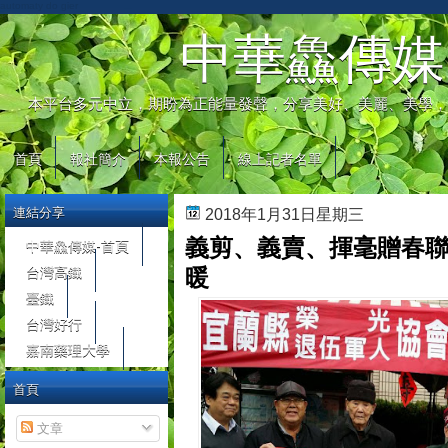
automaty do gier
中華鱻傳媒
本平台多元中立，期盼為正能量發聲，分享美好、美麗、美學，
首頁
報社簡介
本報公告
線上記者名單
連結分享
2018年1月31日星期三
義剪、義賣、揮毫贈春聯
中華鱻傳媒-首頁
台灣高鐵
暖
臺鐵
台灣好行
嘉南藥理大學
首頁
文章