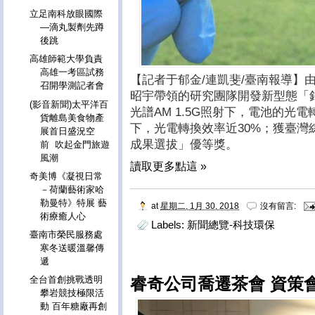
立足南科放眼國際
—滴丸製劑先蹲
後跳
高雄師範大學負責
高雄一考區試務
【記者于郁金/連凱斐/臺南報導】
召開學測記者會
昭宇帶領的研究團隊開發新型態「
(影音新聞)太平洋百
光譜AM 1.5G照射下，電池的光
貨離島美食物產
下，光電轉換效率近30%；獲臺灣
展首日盛況空
成果選拔」優等獎。
前 吹起金門旅遊
風潮
讀取更多點這 »
奇美博《凝視日常
－荷蘭藝術家哈
勒曼特》特展 藝
at
星期二, 1月 30, 2018
沒有留言:
術療癒人心
Labels:
新聞總覽-科技環保
臺南市榮民服務處
寒冬送暖溫馨傳
遞
全台首創挑戰透明
睿奇公司喬遷茶會 資策
攀岩競技極限活
動 百年糖廠再創