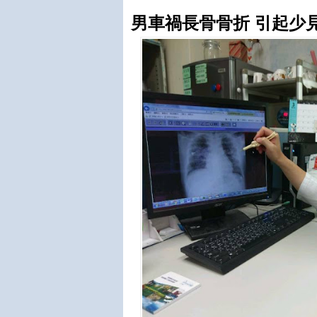
男車禍長骨骨折 引起少