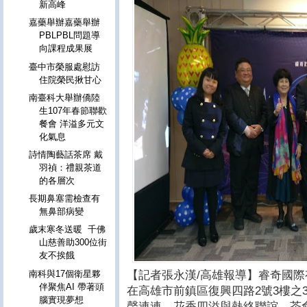
新高峰
嘉藥舉辦嘉藥舉辦
PBLPBL問題導
向課程成果展
臺中市榮服處慰訪
住院榮民揪甘心
南臺科大舉辦僑陸
生107年春節聯歡
餐會 洋溢多元文
化氣息
詩情陶藝話茶席 戴
羽禎：禮親茶道
的各層次
長期鼻塞需檢查有
無鼻部病變
歲末寒冬送暖 千佛
山慈善助300位街
友不挨餓
南科與17個衛星夥
【記者張永漢
/
高雄報導】睿奇國際
伴聚焦AI 帶著頭
在高雄市前鎮區復興四路
2
號
3
樓之
腦實現夢想
聲連連，花香四溢與熱絡聯誼，茶