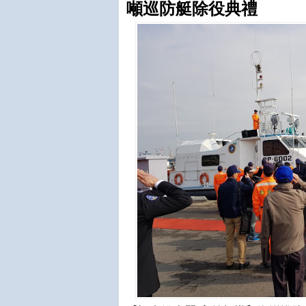
噸巡防艇除役典禮