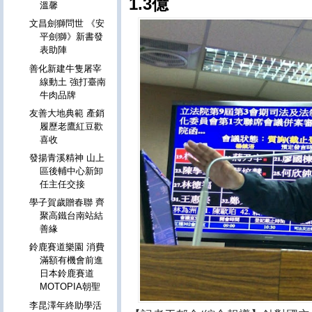
1.3億
溫馨
文昌劍獅問世 《安
平劍獅》新書發
表助陣
善化新建牛隻屠宰
線動土 強打臺南
牛肉品牌
友善大地典範 產銷
履歷老鷹紅豆歡
喜收
發揚青溪精神 山上
區後輔中心新卸
任主任交接
學子賀歲贈春聯 齊
聚高鐵台南站結
善緣
鈴鹿賽道樂園 消費
滿額有機會前進
日本鈴鹿賽道
MOTOPIA朝聖
李昆澤年終助學活