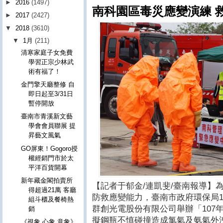
►
2016
(1497)
南科園區毒災應變演練 
►
2017
(2427)
▼
2018
(3610)
▼
1月
(211)
清寒家庭子女免費
學習正宗少林武
術有福了！
金門擎天廳整修 自
即日起至3/31日
暫停開放
臺南市青溪新文藝
學會會員聯展 提
昇藝文風氣
GO屏東！Gogoro授
權經銷門市於太
平洋百貨開幕
新年藏金閣拍賣所
【記者于郁金/連凱斐/臺南報導】
得超過21萬 客廳
防救應變能力，臺南市政府環保局1
組斗櫃及餐椅熱
群創光電股份有限公司舉辦「107
銷
擬鋼瓶不慎碰撞造成氯氣及氨氣外
《視象 心象 意象》