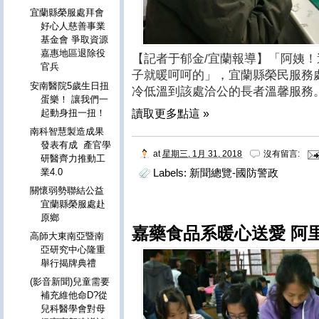
宜蘭縣榮服處拜會
好心人慈善事業
基金會 爭取資源
嘉惠地區退除役
【記者于郁金/宜蘭報導】「阿姨
官兵
子就暖呵呵的」，宜蘭縣榮民服務
安南醫院5歲生日扭
冷低溫到該處洽公的長者溫馨服務
蛋樂！ 讓我們一
起動身扭一扭！
讀取更多點這 »
南科智慧製造成果
發表有成 產官學
at
星期三, 1月 31, 2018
沒有留言:
研醫齊力推動工
業4.0
Labels:
新聞總覽-國防警政
關懷弱勢聯結公益
宜蘭縣榮服處赴
原鄉
嘉藥食品系暖心送愛 阿
高師大東南亞暨南
亞研究中心隆重
舉行揭牌典禮
(影音新聞)兒童需要
補充維他命D?從
兒科醫學會對母