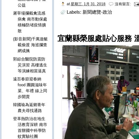
at
星期三, 1月 31, 2018
沒有留言:
公益
Labels:
新聞總覽-政治
屠宰場攔截禽流感
病禽 南市動保處
積極防堵疫情擴
散
宜蘭縣榮服處貼心服務 
(影音新聞)千萬遊艇
載偷渡 海巡攔查
網成擒
郭綜合醫院防震防
災演習 高樓逃生
等演練相當逼真
遠百春節迎春納
food 團圓滋味年
菜、年禮 線上同
步開賣
韓國瑜為返鄉青年
農夫尋找通路
登革熱防治在地生
活教育深耕 南市
首辦國中科學防
蚊實驗社團