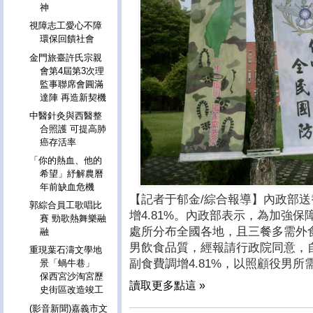
神
視障志工愛心不障
環保回饋社會
金門旅臺許氏宗親
會第4屆第3次理
監事聯席會圓滿
達陣 再造新契機
中醫針灸與西醫整
合照護 可提高肺
癌存活率
「你的熱血、他的
希望」紓解農曆
年前缺血危機
【記者于郁金/綜合報導】內政部
郭綜合員工歌唱比
增4.81%。內政部表示，為加強
賽 勁歌熱舞樂融
處所分布全國各地，且三餐多需外
融
男飲食品質，經報請行政院同意，自
重現葉石濤文學地
副食費調增4.81%，以照顧役男所
景「蝸牛巷」
保西宮沙淘宮歷
讀取更多點這 »
史街區改造竣工
(影音新聞)嘉義市文