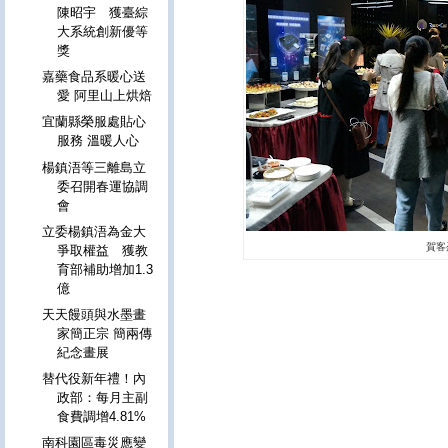
陳昭宇 獲臺綜
大系統創新優等
獎
嘉藥食品系暖心送
愛 阿里山上烘焙
宜蘭縣榮服處貼心
服務 溫暖人心
楊鎮浯等三離島立
委召開春運協調
會
立委楊鎮浯為金大
賀客
爭取權益 獲教
育部補助增加1.3
億
天天饅頭與水墨畫
家簡正宗 簡兩傳
紀念畫展
替代役新年禮！內
政部：每月主副
食費調增4.81%
南科園區毒災應變