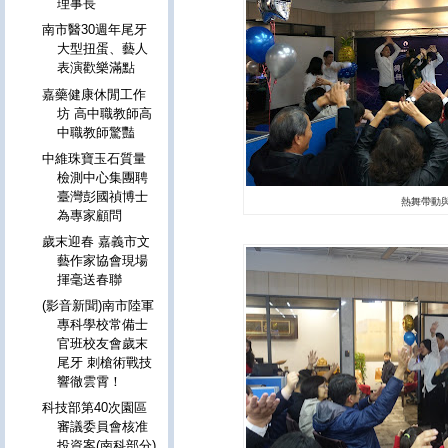
理事長
南市醫30週年尾牙
大型扭蛋、藝人
表演歡樂滿點
嘉藥健康休閒工作
坊 高中職教師高
中職教師驚豔
中維珠寶玉石質量
檢測中心集團聘
臺灣彭國禎博士
熱舞帶動
為專家顧問
歲末迎春 嘉義市文
藝作家協會現場
揮毫送春聯
(影音新聞)南市陸軍
專科學校常備士
官班校友會歲末
尾牙 刺槍術戰技
響徹雲霄！
科技部第40次園區
審議委員會核准
投資案(南科部分)