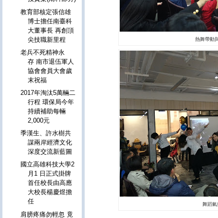
教育部核定張信雄
博士擔任南臺科
大董事長 再創頂
尖技職新里程
熱舞帶動
老兵不死精神永
存 南市退伍軍人
協會會員大會歲
末祝福
2017年淘汰5萬輛二
行程 環保局今年
持續補助每輛
2,000元
季漢生、許水樹共
謀兩岸經濟文化
深度交流新藍圖
國立高雄科技大學2
月1 日正式掛牌
首任校長由高應
大校長楊慶煜擔
任
舞蹈氣
肩膀疼痛勿輕忽 竟