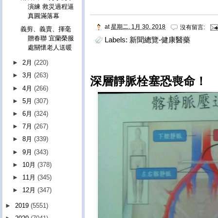
演練 救災過程逼
真圓滿落幕
at
星期二, 1月 30, 2018
沒有留言:
義剪、義賣、揮毫
贈春聯 宜蘭榮服
Labels:
新聞總覽-健康醫藥
處關懷老人送暖
►
2月
(220)
►
3月
(263)
深層靜脈栓塞恐喪命！
►
4月
(266)
►
5月
(307)
►
6月
(324)
►
7月
(267)
►
8月
(339)
►
9月
(343)
►
10月
(378)
►
11月
(345)
►
12月
(347)
►
2019
(5551)