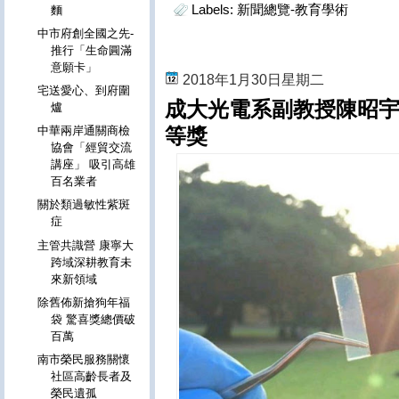
Labels:
新聞總覽-教育學術
麵
中市府創全國之先-
推行「生命圓滿
意願卡」
2018年1月30日星期二
宅送愛心、到府圍
成大光電系副教授陳昭
爐
等獎
中華兩岸通關商檢
協會「經貿交流
講座」 吸引高雄
百名業者
關於類過敏性紫斑
症
主管共識營 康寧大
跨域深耕教育未
來新領域
除舊佈新搶狗年福
袋 驚喜獎總價破
百萬
南市榮民服務關懷
社區高齡長者及
榮民遺孤