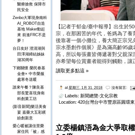
醫療搶救 保障市
民安全
Zenbo大軍現身南科
AI_ROBOT自造
【記者于郁金/臺中報導】出生於5
基地 Maker動起
宗，在那困苦的年代，爸媽為了養
來 前進FRC不是
後靠著一個小攤位，養大簡正宗兄
夢！
宗水墨創作個展》是為滿高齡95
台日友好 澄清湖與
高，所以每張畫皆傳遞著對父親深
田澤湖締結姊妹
湖30周年
亦希望每位賞畫者能得到觸動，讓
下鄉關懷 榮民眷基
讀取更多點這 »
金會× 中市榮服
處寒冬送暖
誰來午餐？陳良基
at
星期三, 1月 31, 2018
沒有留言:
部長驚喜現身南
Labels:
新聞總覽-文化宗教
科創業工坊
Location:
420台灣台中市豐原區圓環東
(影音新聞)樂活美食
宴 嘉藥大五彩繽
紛創新意
立委楊鎮浯為金大爭取
愛心暖被讓佳里榮
家住民「被」感