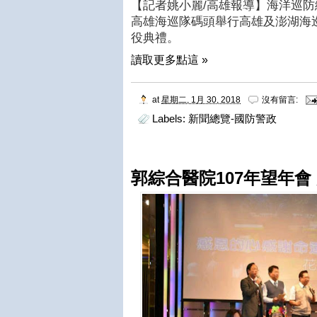
【記者姚小麗
/
高雄報導】海洋巡防
高雄海巡隊碼頭舉行高雄及澎湖海
役典禮。
讀取更多點這 »
at
星期二, 1月 30, 2018
沒有留言:
Labels:
新聞總覽-國防警政
郭綜合醫院107年望年會