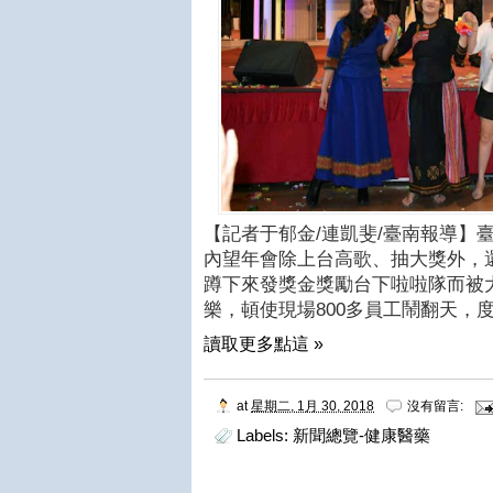
【記者于郁金/連凱斐/臺南報導】
內望年會除上台高歌、抽大獎外，
蹲下來發獎金獎勵台下啦啦隊而被
樂，頓使現場800多員工鬧翻天，
讀取更多點這 »
at
星期二, 1月 30, 2018
沒有留言:
Labels:
新聞總覽-健康醫藥