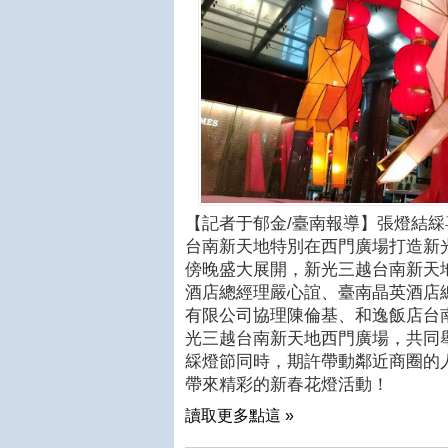
【記者于郁金/臺南報導】張燈結
台南新天地特別在西門廣場打造新光
傍晚盛大展開，新光三越台南新天
酒店總經理嚴心誼、臺南晶英酒店
有限公司協理陳倫基、和逸飯店台
光三越台南新天地西門廣場，共同舉
綵燈節同時，期許帶動鄰近商圈的人
帶來精彩的新春花燈活動！
讀取更多點這 »