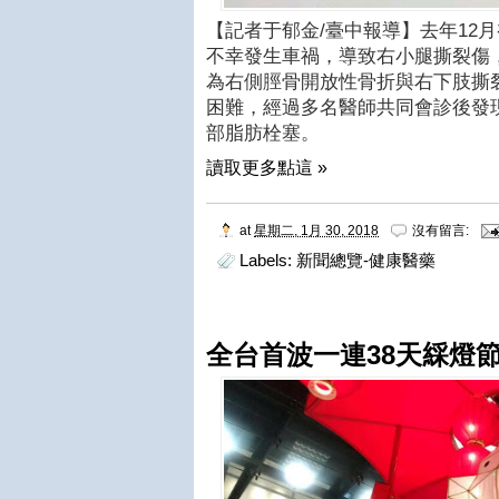
【記者于郁金/臺中報導】去年12
不幸發生車禍，導致右小腿撕裂傷
為右側脛骨開放性骨折與右下肢撕
困難，經過多名醫師共同會診後發
部脂肪栓塞。
讀取更多點這 »
at
星期二, 1月 30, 2018
沒有留言:
Labels:
新聞總覽-健康醫藥
全台首波一連38天綵燈