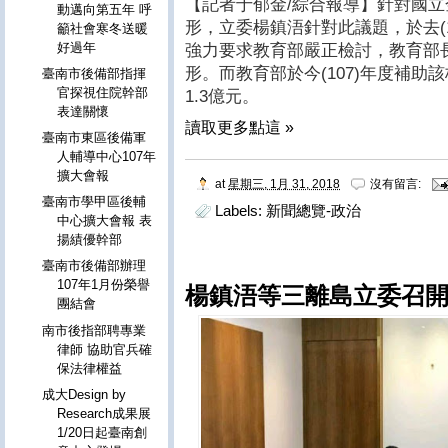
【記者于郁金/綜合報導】針對國
動邁向第五年 呼
形，立委楊鎮浯針對此議題，於去(1
籲社會寒冬送暖
好過年
強力要求教育部嚴正檢討，教育部
形。而教育部於今(107)年度補助該
臺南市後備部指揮
官探視住院幹部
1.3億元。
表達關懷
讀取更多點這 »
臺南市東區後備軍
人輔導中心107年
擴大會報
at
星期三, 1月 31, 2018
沒有留言:
臺南市學甲區後輔
Labels:
新聞總覽-政治
中心擴大會報 表
揚績優幹部
臺南市後備部辦理
107年1月份榮譽
楊鎮浯等三離島立委召
團結會
南市後指部聘專業
律師 協助官兵確
保法律權益
成大Design by
Research成果展
1/20日起臺南創