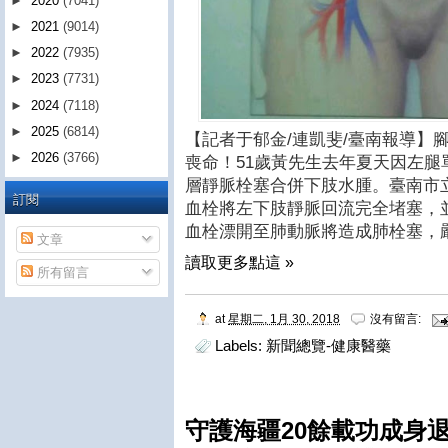
►
2020
(7041)
►
2021
(9014)
►
2022
(7935)
►
2023
(7731)
►
2024
(7118)
►
2025
(6814)
【記者于郁金/連凱斐/臺南報導】
►
2026
(3766)
喪命！51歲黃先生去年夏天因左
層靜脈栓塞合併下肢水腫。臺南市
訂閱
血栓將左下肢靜脈回流完全堵塞，
血栓漂開至肺動脈將造成肺栓塞，
文章
讀取更多點這 »
所有留言
at
星期二, 1月 30, 2018
沒有留言:
Labels:
新聞總覽-健康醫藥
守護海疆20餘載功成身退