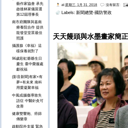
藝作家協會 承先
at
星期三, 1月 31, 2018
沒有留言:
啟後林家儀當選
Labels:
新聞總覽-國防警政
第12屆理事長
南市府團隊與嘉南
療養院合作 提供
龍發堂堂眾最佳
天天饅頭與水墨畫家簡正
照護
攝護腺《幸福》這
樣保養就對了
96歲彩虹爺爺生日
慶生 臺中榮服處
獻祝福
(影音新聞)有家×有
夢×有未來 南科
用愛凝聚幸福
中風或腦傷導致失
語症 中醫針灸可
改善
健康雙響炮、癌篩
傳樂章
啟動院外支援 緊急