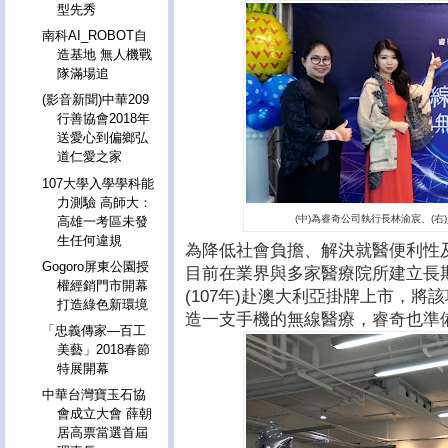
型先秀
南科AI_ROBOT自
造基地 無人機戰
隊滿場追
(影音新聞)中華209
行善協會2018年
送愛心到偏鄉弘
道仁愛之家
107大學入學學科能
力測驗 高師大：
(中)為睿奇公司執行長林渝宸、(
高雄一考區未發
生任何違規
為降低社會負擔、解決就醫便利性
Gogoro屏東公園授
目前在業界與多家醫療院所建立長
權經銷門市開幕
(107
年
)
赴澳大利亞掛牌上市，將該
打造綠色新環境
造一支手機的無線醫療，睿奇也準
「忠義傳家—百工
美藝」2018春節
特展開幕
中華台灣寶玉石協
會成立大會 薛朝
居高票當選首屆