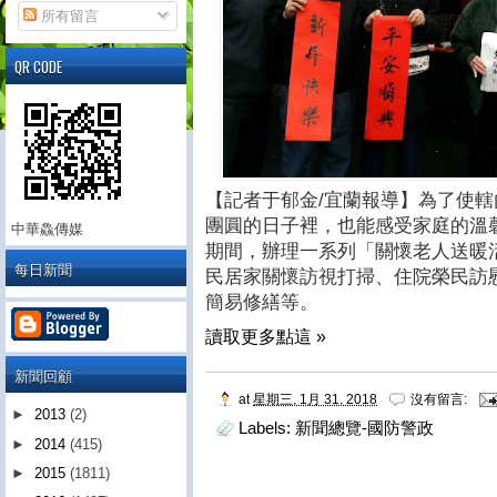
所有留言
QR CODE
【記者于郁金/宜蘭報導】為了使轄
團圓的日子裡，也能感受家庭的溫
中華鱻傳媒
期間，辦理一系列「關懷老人送暖
每日新聞
民居家關懷訪視打掃、住院榮民訪
簡易修繕等。
讀取更多點這 »
新聞回顧
at
星期三, 1月 31, 2018
沒有留言:
►
2013
(2)
Labels:
新聞總覽-國防警政
►
2014
(415)
►
2015
(1811)