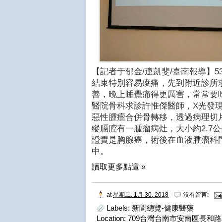
【記者于郁金/連凱斐/臺南報導】
結束特別容易痠痛，先到附近診所
善，晚上睡覺痛得更厲害，常常要
醫院骨科求診許惟傑醫師，X光發
惡性腫瘤合併骨轉移，透過病理切
縱膈腔有一腫瘤病灶，大小約2.7
證實是胸腺癌，術後在血液腫瘤科
中。
讀取更多點這 »
at
星期二, 1月 30, 2018
沒有留言:
Labels:
新聞總覽-健康醫藥
Location:
709台灣台南市安南區長和路