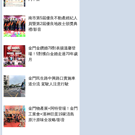
南市第5屆優良不動產經紀人
員暨第2屆優良地政士頒獎典
禮/影音
金門金鑽婚79對表揚溫馨登
場！5對獲白金婚走過70年歲
月
金門民生路中興路口實施車
道分流 駕駛人注意行駛
金門物產展+阿特登場！金門
工業會×漢神巨蛋19家浯島
原汁原味全攻略/影音