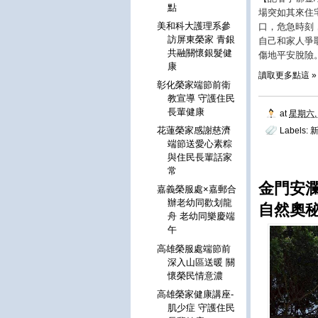
點
場突如其來住
美和科大護理系參
口，危急時刻
訪屏東榮家 青銀
自己和家人爭
共融關懷銀髮健
傷地平安脫險
康
讀取更多點這 »
彰化榮家端節前衛
教宣導 守護住民
長輩健康
at
星期六, 
花蓮榮家感謝慈濟
Labels:
新
端節送愛心素粽
與住民長輩話家
常
金門安
嘉義榮服處×嘉郵合
辦老幼同歡划龍
自然奧
舟 老幼同樂慶端
午
高雄榮服處端節前
深入山區送暖 關
懷榮民情意濃
高雄榮家健康講座-
肌少症 守護住民