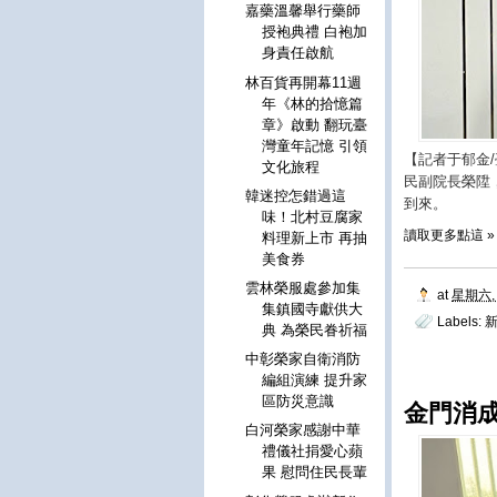
嘉藥溫馨舉行藥師
授袍典禮 白袍加
身責任啟航
林百貨再開幕11週
年《林的拾憶篇
章》啟動 翻玩臺
灣童年記憶 引領
【記者于郁金
文化旅程
民副院長榮陞
韓迷控怎錯過這
到來。
味！北村豆腐家
讀取更多點這 »
料理新上市 再抽
美食券
雲林榮服處參加集
at
星期六, 
集鎮國寺獻供大
Labels:
典 為榮民眷祈福
中彰榮家自衛消防
編組演練 提升家
區防災意識
金門消成
白河榮家感謝中華
禮儀社捐愛心蘋
果 慰問住民長輩