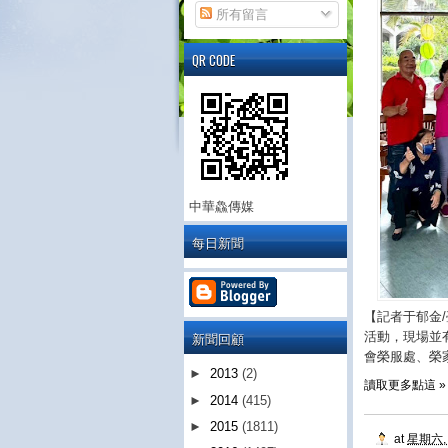
所有留言
QR CODE
中華鱻傳媒
每日新聞
【記者于郁金
新聞回顧
活動，現場並
會榮服處、榮
►
2013
(2)
讀取更多點這 »
►
2014
(415)
►
2015
(1811)
at
星期六, 