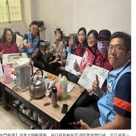
/金門報導】清晨太陽剛露臉，旭日祥和被刺耳消防警笛聲打破，近日凌晨一