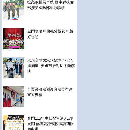
嘹亮歌聲展軍威 屏東縣後備
部接受國防部軍歌驗收
金門表揚16模範父親及16新
好爸爸
永康高地大淹水疑地下排水
溝崩壞 要求市府對症下藥解
決
苗栗榮服處謝浚豪處長布達
宣誓典禮
金門115年中秋配售酒8/17起
展開 配售認證或恢復請期限
內申辦