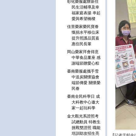
彰化榮服處辦新住
民生活輔導及幸
福家庭表揚 串起
愛與希望橋樑
佳里榮家榮民寶眷
慨捐水平移位床
提升照護品質嘉
惠住民長輩
岡山榮家拜會得意
中華食品董座 感
謝端節贈愛心粽
臺南榮服處攜手雪
中送炭關懷協會
端節傳愛 關懷榮
民眷
臺南全民科學日 成
大科教中心邀大
家一起玩科學
金大觀光系證照考
試總動員 特教生
挑戰雙證照 職能
培訓助攻招生亮
【記者于郁金