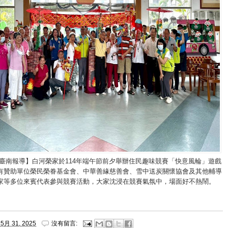
/臺南報導】白河榮家於114年端午節前夕舉辦住民趣味競賽「快意風輪」遊戲
有贊助單位榮民榮眷基金會、中華善緣慈善會、雪中送炭關懷協會及其他輔導
家等多位來賓代表參與競賽活動，大家沈浸在競賽氣氛中，場面好不熱鬧。
5月 31, 2025
沒有留言: