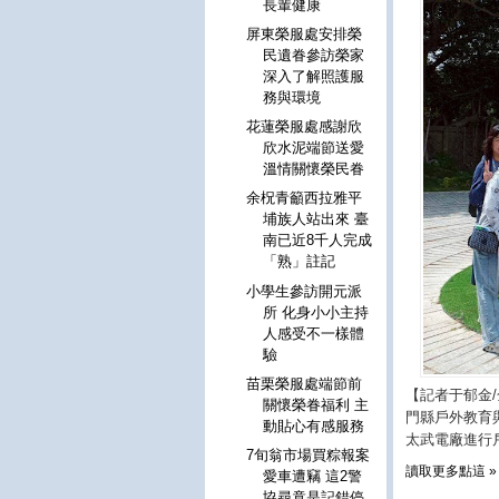
長輩健康
屏東榮服處安排榮
民遺眷參訪榮家
深入了解照護服
務與環境
花蓮榮服處感謝欣
欣水泥端節送愛
溫情關懷榮民眷
余柷青籲西拉雅平
埔族人站出來 臺
南已近8千人完成
「熟」註記
小學生參訪開元派
所 化身小小主持
人感受不一樣體
驗
苗栗榮服處端節前
【記者于郁金
關懷榮眷福利 主
門縣戶外教育
動貼心有感服務
太武電廠進行
7旬翁市場買粽報案
讀取更多點這 »
愛車遭竊 這2警
協尋竟是記錯停