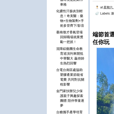
車格
at
星期六, 
化膿性汗腺炎別輕
Labels:
忽！奇美醫：藥
物×生物製劑×手
術多管齊下/影音
臺南徵才香氣登場
端節首
回歸職場就業獎
任你玩
勵一把抓！
混障綜藝團生命教
育巡演列車開抵
中華醫大 贏得師
生熱烈回響
台電台南區處協助
塑膠產業節能省
電費 共同對抗關
稅影響
金門家扶辦兒少保
護親子興趣探索
團體 陪伴學童逐
夢
台糖攜手產學培育