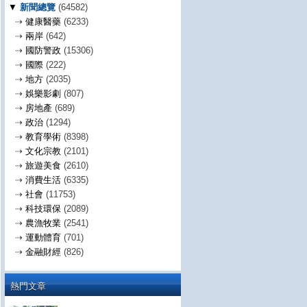
▼
新聞總覽
(64582)
⇢
健康醫藥
(6233)
⇢
兩岸
(642)
⇢
國防警政
(15306)
⇢
國際
(222)
⇢
地方
(2035)
⇢
娛樂影劇
(807)
⇢
房地產
(689)
⇢
政治
(1294)
⇢
教育學術
(8398)
⇢
文化宗教
(2101)
⇢
旅遊美食
(2610)
⇢
消費生活
(6335)
⇢
社會
(11753)
⇢
科技環保
(2089)
⇢
農漁牧業
(2541)
⇢
運動體育
(701)
⇢
金融財經
(826)
熱門文章