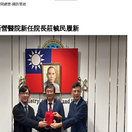
新聞總覽-國防警政
新營醫院新任院長莊毓民履新