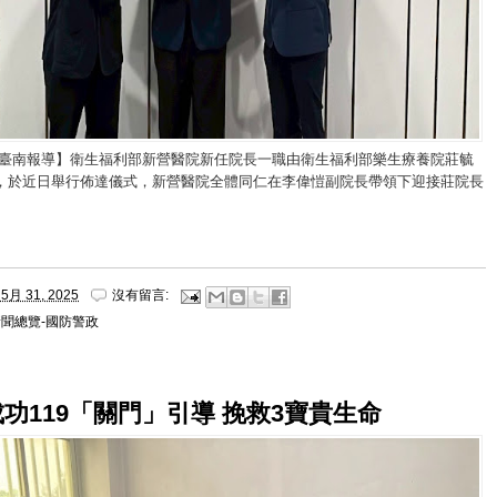
/臺南報導】衛生福利部新營醫院新任院長一職由衛生福利部樂生療養院莊毓
，於近日舉行佈達儀式，新營醫院全體同仁在李偉愷副院長帶領下迎接莊院長
5月 31, 2025
沒有留言:
新聞總覽-國防警政
功119「關門」引導 挽救3寶貴生命