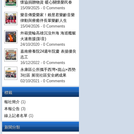
懷協捐贈物資 暖心關懷榮民眷
15/09/2025 - 0 Comments
樂音傳愛榮家！賴昱君樂齡音樂
律動與療癒伴長輩樂齡人生
15/04/2026 - 0 Comments
外籍貨輪高雄沉沒外海 海巡艦艇
火速救援(影音)
24/10/2020 - 0 Comments
嘉南療養院24週年院慶 表揚優良
志工
16/12/2022 - 0 Comments
永康區公所攜手西灣×崑山×西勢
3社區 展現社區安全網成果
02/10/2021 - 0 Comments
標籤
報社簡介
(1)
本報公告
(3)
線上記者名單
(1)
新聞分類