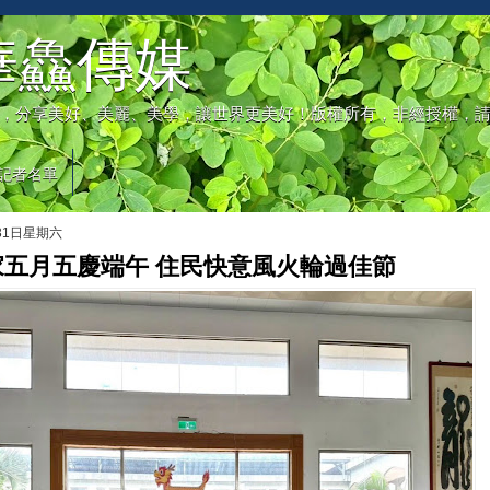
華鱻傳媒
，分享美好、美麗、美學，讓世界更美好！版權所有，非經授權，
記者名單
月31日星期六
家五月五慶端午 住民快意風火輪過佳節