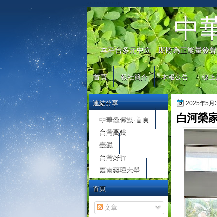
automaty do gier
中
本平台多元中立，期盼為正能量發聲
首頁
報社簡介
本報公告
線上
連結分享
2025年5
白河榮
中華鱻傳媒-首頁
台灣高鐵
臺鐵
台灣好行
嘉南藥理大學
首頁
文章