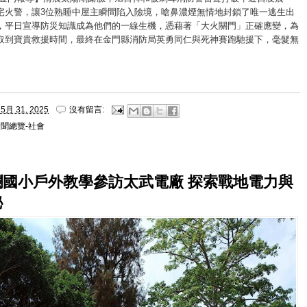
宅火警，讓3位熟睡中屋主瞬間陷入險境，嗆鼻濃煙無情地封鎖了唯一逃生出
，平日宣導防災知識成為他們的一線生機，憑藉著「大火關門」正確應變，為
取到寶貴救援時間，最終在金門縣消防局英勇同仁與死神賽跑馳援下，毫髮無
。
5月 31, 2025
沒有留言:
聞總覽-社會
瀾國小戶外教學參訪太武電廠 探索戰地電力與
秘