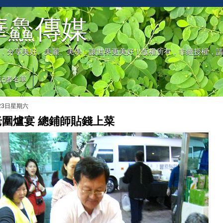
華鱻傳媒
，分享美好、美麗、美學，讓世界更美好！版權所有，非經授權，
記者名單
月23日星期六
圍爐宴 總鋪師貼錢上菜