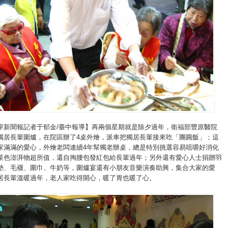
岸新聞報記者于郁金/臺中報導】再兩個星期就是除夕過年，衛福部豐原醫院
獨居長輩圍爐，在院區辦了4桌外燴，派車把獨居長輩接來吃「團圓飯」；這
家滿滿的愛心，外燴老闆連續4年幫獨老辦桌，總是特別挑選容易咀嚼好消化
菜色澎湃物超所值，還自掏腰包發紅包給長輩過年；另外還有愛心人士捐贈羽
墊、毛襪、圍巾、牛奶等，圍爐宴還有小朋友音樂演奏助興，集合大家的愛
居長輩溫暖過年，老人家吃得開心，暖了胃也暖了心。