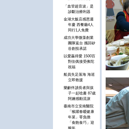
「血管超音波」是
診斷治療利器
金湖大飯店感恩週
年慶 西餐廳4人
同行1人免費
成功大學微藻創業
團隊返台 攜回矽
谷創投承諾
以愛贏得愛 1500百
對佳偶接受佛陀
祝福
船員失足落海 海巡
立即救援
樂齡伴讀長者與孩
子一起唸書 87歳
阿嬤感動流淚
臺南市立安南醫院
「猴躍春暖健康
年菜」零負擔
「食飽食巧」迎
猴年