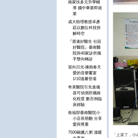
南家扶多元升學輔
導 國中畢業即就
業
成大助理教授卓彥
廷以數位科技拆
解時空
『厝邊好醫生 社區
好醫院』臺南醫
院與40家診所攜
手雙向轉診
迎向日光‧擁抱春天
愛的音樂饗宴
1/10溫馨登場
奇美醫院引先進儀
器可偵測肝纖維
化程度 數百例臨
床經驗
衛福部臺南醫院小
小店長萌翻 分享
愛與尊重
7500碗臘八粥 溫暖
「上菜了，小