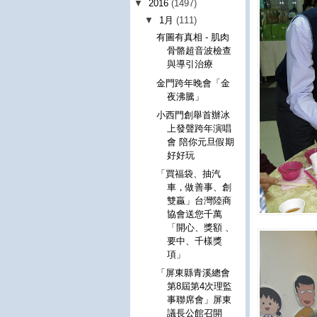
▼
2016
(1497)
▼
1月
(111)
有圖有真相 - 肌肉
骨骼超音波檢查
與導引治療
金門跨年晚會「金
夜沸騰」
小西門創舉首辦冰
上發聲跨年演唱
會 陪你元旦假期
好好玩
「買福袋、抽汽
車，做善事、創
雙贏」台灣陸商
協會送您千萬
「開心、獎額 、
要中、千樣獎
項」
「屏東縣青溪總會
第8屆第4次理監
事聯席會」屏東
議長公館召開