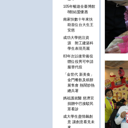
105年暢遊全臺博館
8館結盟優惠
南家扶數十年來扶
助首位台大生王
安慈
成功大學挹注資
源 附工建築科
學生表現亮麗
83年次以後常備役
體位役男可申請
服替代役
「金世代 新美食」
金門餐飲及糕餅
展售會 熱鬧炒熱
總兵署
媽祖護就醫 慈濟宮
捐贈中巴接駁民
眾看診
成大學生盡情飆創
意 讓創意看見未
來