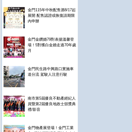
金門115年中秋配售酒8/17起
展開 配售認證或恢復請期限
內申辦
金門金鑽婚79對表揚溫馨登
場！5對獲白金婚走過70年歲
月
金門民生路中興路口實施車
道分流 駕駛人注意行駛
南市第5屆優良不動產經紀人
員暨第2屆優良地政士頒獎典
禮/影音
金門物產展登場！金門工業