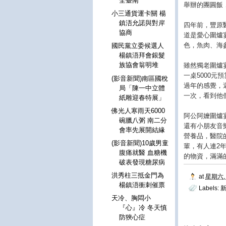
全臺南
舉辦的團圓飯
小三通貨運卡關 楊
鎮浯允諾與對岸
四年前，豐原
協商
道是愛心圍爐
色，魚肉、海
國民黨立委候選人
楊鎮浯拜會銀髮
族協會翁明堆
雖然獨老圍爐
一桌5000
(影音新聞)南區國稅
過年的感覺，
局「陳一中立體
一次，看到他
紙雕迎春特展」
佛光人寒雨天6000
阿公阿嬤圍爐
碗臘八粥 南二分
還有小朋友音
會率先展開結緣
營養品，醫院
(影音新聞)10歲男童
輩，有人連2
腹痛就醫 血糖機
的物資，滿滿
破表發現糖尿病
洪秀柱三抵金門為
at
星期六, 
楊鎮浯衝刺催票
Labels:
天冷、胸悶小
『心』冷 冬天慎
防狹心症