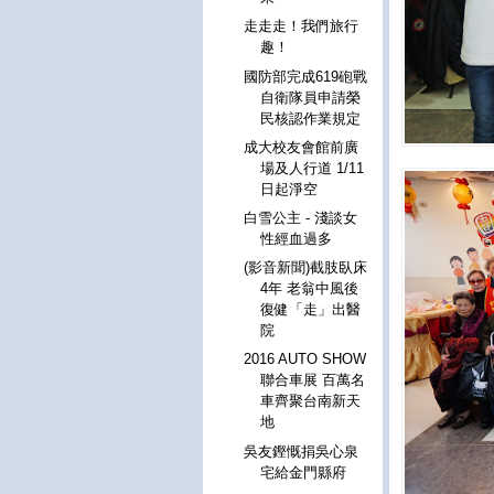
走走走！我們旅行
趣！
國防部完成619砲戰
自衛隊員申請榮
民核認作業規定
成大校友會館前廣
場及人行道 1/11
日起淨空
白雪公主 - 淺談女
性經血過多
(影音新聞)截肢臥床
4年 老翁中風後
復健「走」出醫
院
2016 AUTO SHOW
聯合車展 百萬名
車齊聚台南新天
地
吳友鏗慨捐吳心泉
宅給金門縣府