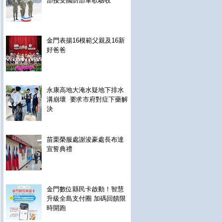
部接受國防部軍歌驗收
金門表揚16模範父親及16新
好爸爸
永康高地大淹水疑地下排水
溝崩壞 要求市府對症下藥解
決
苗栗榮服處謝浚豪處長布達
宣誓典禮
金門數位縣民卡啟動！智慧
升級全島支付圈 加碼回饋限
時開跑