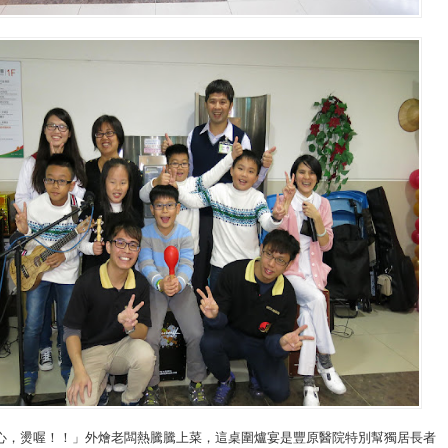
心，燙喔！！」外燴老闆熱騰騰上菜，這桌圍爐宴是豐原醫院特別幫獨居長者