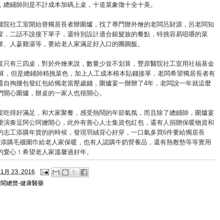
，總鋪師則是不計成本加碼上桌，十道菜象徵十全十美。
醫院社工室開始替獨居長者辦圍爐，找了專門辦外燴的老闆呂財源，呂老闆知
宴，二話不說接下單子，還特別設計適合銀髮族的餐點，特挑容易咀嚼的菜
參、人蔘雞湯等，要給老人家滿足好入口的團圓飯。
宴只有三四桌，對於外燴來說，數量少並不划算，豐原醫院社工室用社福基金
元預算，但是總鋪師精挑菜色，加上人工成本根本貼錢接單，老闆希望獨居長者有
還自掏腰包發紅包給獨老當壓歲錢，圍爐宴一辦辦了4年，老闆說一年就這麼
們開心圍爐，辦桌的一家人也很開心。
宴吃得好滿足，和大家聚餐，感受熱鬧的年節氣氛，而且除了總鋪師，圍爐宴
樂演奏逗阿公阿嬤開心，此外有善心人士集資包紅包，還有人捐贈保暖物資和
的志工添購年貨的的時候，發現羽絨背心好穿，一口氣多買6件要給獨居長
年添購毛襪圍巾給老人家保暖，也有人認購牛奶營養品，還有熱敷墊等等實用
的愛心！希望老人家溫馨過好年。
1月 23, 2016
新聞總覽-健康醫藥