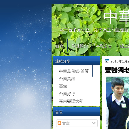
automaty do gier
中
本平台多元中立，期盼為正能量發聲
首頁
報社簡介
本報公告
線上
連結分享
2016年1
豐醫獨老
中華鱻傳媒-首頁
台灣高鐵
臺鐵
台灣好行
嘉南藥理大學
首頁
文章