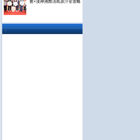
會×漢神洲際浯島原汁全攻略
..