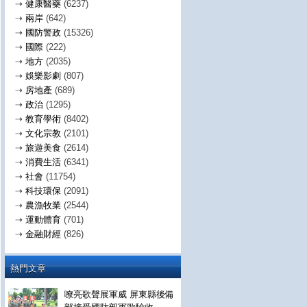
⇢
健康醫藥
(6237)
⇢
兩岸
(642)
⇢
國防警政
(15326)
⇢
國際
(222)
⇢
地方
(2035)
⇢
娛樂影劇
(807)
⇢
房地產
(689)
⇢
政治
(1295)
⇢
教育學術
(8402)
⇢
文化宗教
(2101)
⇢
旅遊美食
(2614)
⇢
消費生活
(6341)
⇢
社會
(11754)
⇢
科技環保
(2091)
⇢
農漁牧業
(2544)
⇢
運動體育
(701)
⇢
金融財經
(826)
熱門文章
嘹亮歌聲展軍威 屏東縣後備