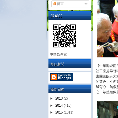
留言
QR CODE
中華鱻傳媒
每日新聞
【中華海峽兩
社工室提早替
桌團圓飯有大
的菜色，不但
絨背心、熱敷
新聞回顧
心，希望給獨
►
2013
(2)
►
2014
(415)
►
2015
(1811)