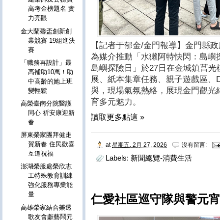
高考金榜題名 實
力亮眼
金大蘭馨盃創新創
業競賽 19組進決
【記者于郁金/金門報導】金門縣政
賽
為媒介推動「水獺阿特快閃：島嶼
「職務再設計」最
島嶼探險日」於27日在金城鎮莒
高補助10萬！助
展、紙本集章任務、親子遊戲區、D
中高齡的她上班
與，現場氣氛熱絡，展現金門觀光
變輕鬆
育多元魅力。
高榮臺南分院醫護
同心 祈安康迎新
讀取更多點這 »
春
屏東榮家團拜健走
賀新春 住民歡喜
at
星期五, 2月 27, 2026
沒有留言:
互道祝福
Labels:
新聞總覽-消費生活
澎湖榮服處榮欣志
工特殊教育訓練
強化服務專業能
量
仁愛社區巡守隊與警元宵
高雄榮家結合樂透
歌友會獻藝鬧元