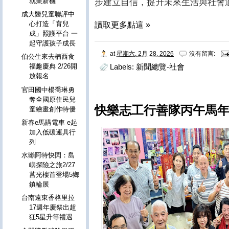
就業新機
步建立自信，提升未來生活與社會
成大醫兒童聯評中
心打造「育兒
讀取更多點這 »
成」照護平台 一
起守護孩子成長
at
星期六, 2月 28, 2026
沒有留言:
伯公生來去楠西食
Labels:
新聞總覽-社會
福趣慶典 2/26開
放報名
官田國中楊喬琳勇
奪全國原住民兒
快樂志工行善隊丙午馬年
童繪畫創作特優
新春e馬購電車 e起
加入低碳運具行
列
水獺阿特快閃：島
嶼探險之旅2/27
莒光樓首登場5鄉
鎮輪展
台南遠東香格里拉
17週年慶祭出超
狂5星升等禮遇