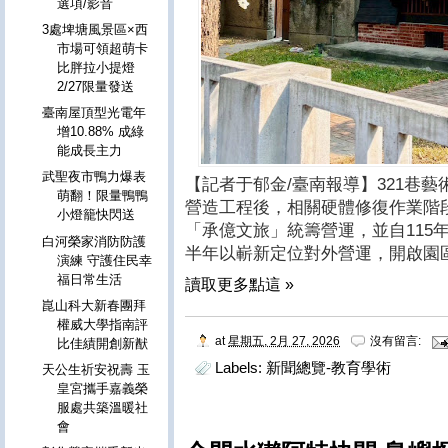
選項/影音
3處埤塘風景區×西
市場可領超萌卡
比胖拉小提燈
2/27限量發送
臺南屋頂型光電年
增10.88% 成綠
能成長主力
武聖夜市鴨力爆表
【記者于郁金/臺南報導】321巷
萌翻！限量鴨鴨
營造工程後，相關硬體修復作業階
小燈籠快閃送
「承億文旅」統籌營運，並自115
白河榮家消防防護
半年以嶄新定位對外營運，開啟園
演練 守護住民幸
福日常生活
讀取更多點這 »
崑山科大新春團拜
權威大學指南評
at
星期五, 2月 27, 2026
沒有留言:
比佳績開創新猷
Labels:
新聞總覽-教育學術
天公生祈安祝壽 玉
皇宮攜手嘉義榮
服處共築溫暖社
會