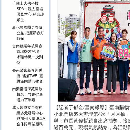
千佛山大佛科技
SPA：洗去塵垢
照見本心 慈悲護
眾生
新化救國團走春做
公益 把握新春好
時光
台南就業年後開春
首場徵才登場！
求職轉職一次到
位
臺南榮家新春迎暖
流 感謝TWEL藍
思涵贈愛心物資
南榮樂活學苑開放
報名！共創健康
活力下半場
【記者于郁金/臺南報導】臺南購
成大醫成立台灣神
經多元發展中心
小北門店盛大辦理第4次「月月抽
與加州大學UCLA
舉；市長黃偉哲親自出席抽獎，接
合作跨專業服務
過百萬元，現場氣氛熱絡，為活動