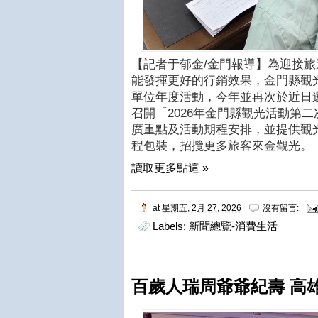
【記者于郁金/金門報導】為迎接旅
能發揮更好的行銷效果，金門縣觀光處
單位年度活動，今年並再次於近日
召開「2026年金門縣觀光活動第
廣重點及活動期程安排，並提供觀
程包裝，招攬更多旅客來金觀光。
讀取更多點這 »
at
星期五, 2月 27, 2026
沒有留言:
Labels:
新聞總覽-消費生活
百歲人瑞周爺爺紀壽 高