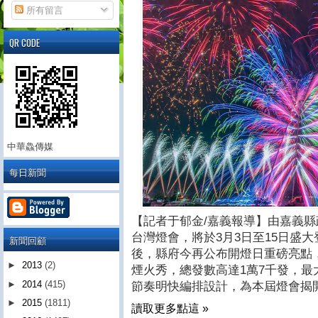
所有留言
QR CODE
中華鱻傳媒
每日新聞
【記者于郁金/嘉義報導】由嘉義縣
台灣燈會，將於3月3日至15日盛
新聞回顧
後，縣府今再公布開燈日重磅亮點，
►
2013
(2)
煙火秀，總發數高達1萬7千發，最
►
2014
(415)
節奏明快編排設計，為本屆燈會揭
►
2015
(1811)
讀取更多點這 »