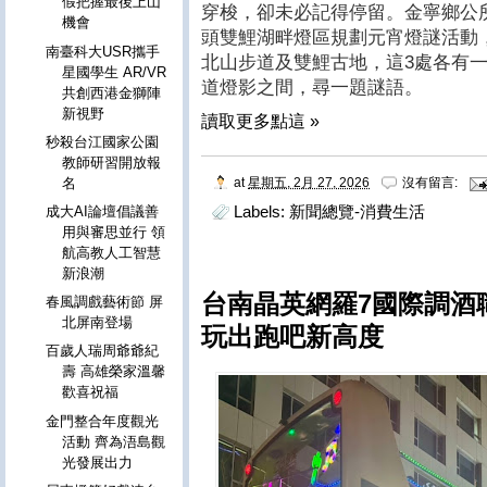
假把握最後上山
穿梭，卻未必記得停留。金寧鄉公
機會
頭雙鯉湖畔燈區規劃元宵燈謎活動
南臺科大USR攜手
北山步道及雙鯉古地，這3處各有
星國學生 AR/VR
道燈影之間，尋一題謎語。
共創西港金獅陣
新視野
讀取更多點這 »
秒殺台江國家公園
教師研習開放報
名
at
星期五, 2月 27, 2026
沒有留言:
Labels:
新聞總覽-消費生活
成大AI論壇倡議善
用與審思並行 領
航高教人工智慧
新浪潮
台南晶英網羅7國際調酒
春風調戲藝術節 屏
北屏南登場
玩出跑吧新高度
百歲人瑞周爺爺紀
壽 高雄榮家溫馨
歡喜祝福
金門整合年度觀光
活動 齊為浯島觀
光發展出力