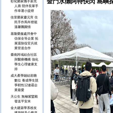
金門水獺阿特快閃 島嶼
彰化榮家攜手新光
人壽 陪伴長輩手
作幸運小提燈
佳里榮家慶元宵 住
民手作馬年燈籠
溫馨團圓情
基隆榮服處拜會中
信保全等企業 拓
展退除役官兵就
業管道合作
臺南跨域結合社區
與醫療機構 強化
學生心理健康支
持
成大產學鏈結前瞻
數位 養成學生競
爭靭性12連霸企
業最愛
天公生 無極紫鑾殿
發送平安米
金大建築學系校友
建築師及公務員