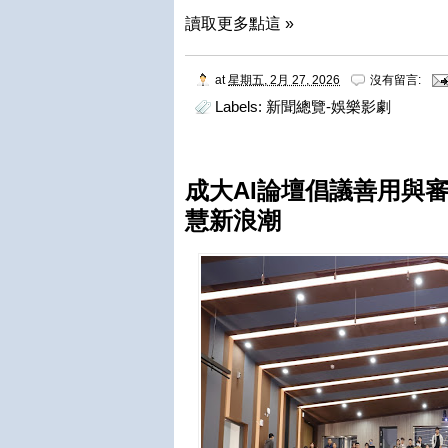
讀取更多點這 »
at
星期五, 2月 27, 2026
沒有留言:
Labels:
新聞總覽-娛樂影劇
成大AI論壇倡議善用與
慧新浪潮