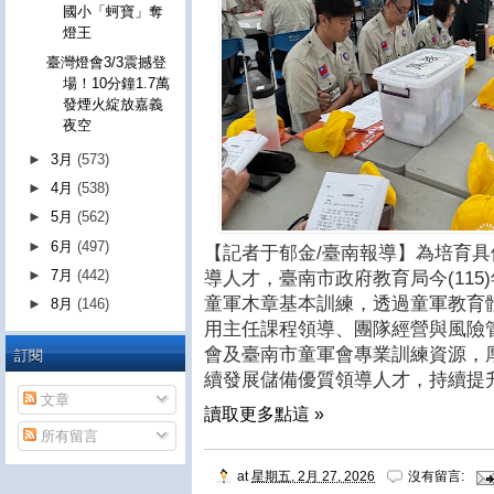
國小「蚵寶」奪
燈王
臺灣燈會3/3震撼登
場！10分鐘1.7萬
發煙火綻放嘉義
夜空
►
3月
(573)
►
4月
(538)
►
5月
(562)
►
6月
(497)
【記者于郁金/臺南報導】為培育
►
7月
(442)
導人才，臺南市政府教育局今(11
童軍木章基本訓練，透過童軍教育
►
8月
(146)
用主任課程領導、團隊經營與風險
訂閱
會及臺南市童軍會專業訓練資源，
續發展儲備優質領導人才，持續提
文章
讀取更多點這 »
所有留言
at
星期五, 2月 27, 2026
沒有留言: