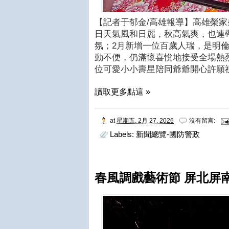
【記者于郁金/高雄報導】高雄榮家
日天氣風和日麗，秋高氣爽，也連
氛；2月新增一位百歲人瑞，是明
動不便，仍滿懷喜悅地接受全場熱
位可愛小小壽星陪同爺爺開心許願
讀取更多點這 »
at
星期五, 2月 27, 2026
沒有留言:
Labels:
新聞總覽-國防警政
春風調戲藝術節 屏北屏