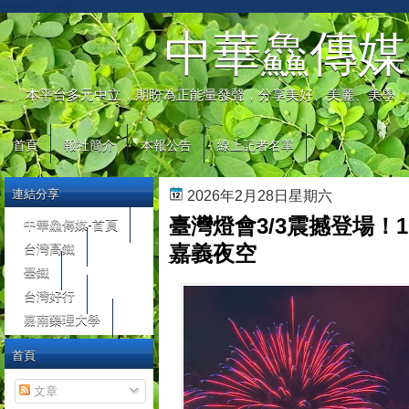
automaty do gier
中華鱻傳媒
本平台多元中立，期盼為正能量發聲，分享美好、美麗、美學，
首頁
報社簡介
本報公告
線上記者名單
連結分享
2026年2月28日星期六
臺灣燈會3/3震撼登場！1
中華鱻傳媒-首頁
台灣高鐵
嘉義夜空
臺鐵
台灣好行
嘉南藥理大學
首頁
文章