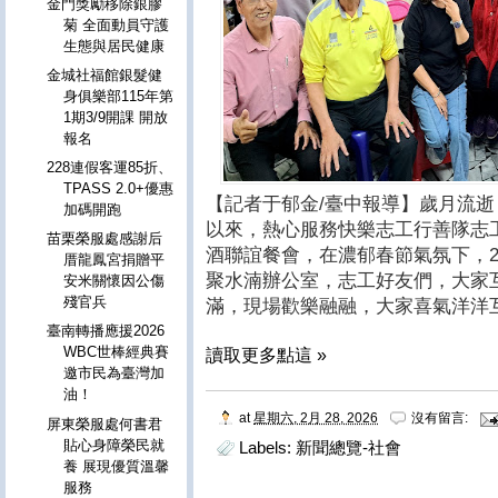
金門獎勵移除銀膠
菊 全面動員守護
生態與居民健康
金城社福館銀髮健
身俱樂部115年第
1期3/9開課 開放
報名
228連假客運85折、
TPASS 2.0+優惠
【記者于郁金/臺中報導】歲月流
加碼開跑
以來，熱心服務快樂志工行善隊志
苗栗榮服處感謝后
酒聯誼餐會，在濃郁春節氣氛下，2
厝龍鳳宮捐贈平
聚水湳辦公室，志工好友們，大家
安米關懷因公傷
殘官兵
滿，現場歡樂融融，大家喜氣洋洋
臺南轉播應援2026
WBC世棒經典賽
讀取更多點這 »
邀市民為臺灣加
油！
at
星期六, 2月 28, 2026
沒有留言:
屏東榮服處何書君
貼心身障榮民就
Labels:
新聞總覽-社會
養 展現優質溫馨
服務