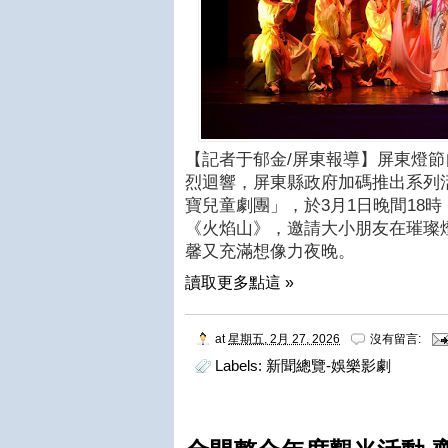
【記者于郁金/屏東報導】屏東燈節
烈迴響，屏東縣政府加碼推出系列
寶兒童劇團」，於3月1日晚間18
《火焰山》，邀請大小朋友在璀璨
馨又充滿想像力夜晚。
讀取更多點這 »
at
星期五, 2月 27, 2026
沒有留言:
Labels:
新聞總覽-娛樂影劇