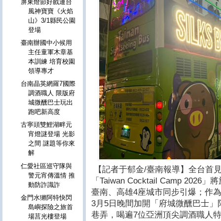
屏東燈節好戲連台
風神寶寶《火焰
山》3/1縣民公園
登場
臺南辦國中小候用
主任童軍木章基
本訓練 培育校園
領導專才
台南晶英網羅7國際
調酒職人 限版府
城微醺巴士玩出
跑吧新高度
古寧頭雙鯉湖畔元
宵燈謎登場 光影
之間 謎題等你來
解
仁愛社區巡守隊與
【記者于郁金/臺南報導】全台首
警元宵傳溫情 推
「Taiwan Cocktail Camp 
動防詐識詐
臺南、高雄4座城市同步引爆；作
金門水獺阿特快閃
3月5日晚間加開「府城微醺巴士
島嶼探險之旅首
巷弄，喝遍7位亞洲頂尖調酒職人
場莒光樓登場