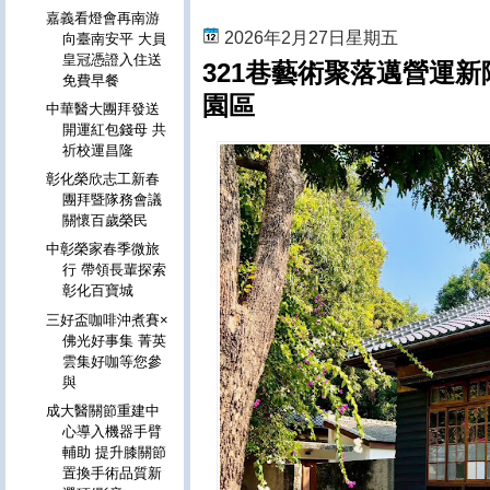
嘉義看燈會再南游
2026年2月27日星期五
向臺南安平 大員
皇冠憑證入住送
321巷藝術聚落邁營運新
免費早餐
園區
中華醫大團拜發送
開運紅包錢母 共
祈校運昌隆
彰化榮欣志工新春
團拜暨隊務會議
關懷百歲榮民
中彰榮家春季微旅
行 帶領長輩探索
彰化百寶城
三好盃咖啡沖煮賽×
佛光好事集 菁英
雲集好咖等您參
與
成大醫關節重建中
心導入機器手臂
輔助 提升膝關節
置換手術品質新