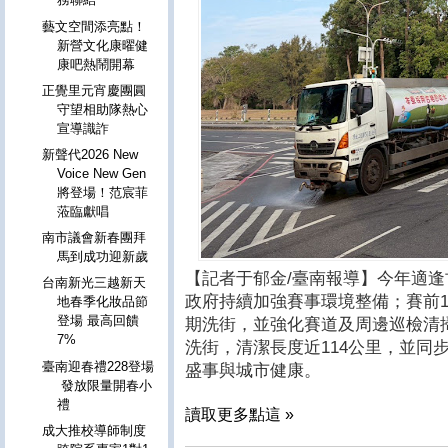
藝文空間添亮點！
新營文化康曜健
康吧熱鬧開幕
正覺里元宵慶團圓
守望相助隊熱心
宣導識詐
新聲代2026 New
Voice New Gen
將登場！范宸菲
蒞臨獻唱
南市議會新春團拜
馬到成功迎新歲
【記者于郁金/臺南報導】今年適逢
台南新光三越新天
政府持續加強賽事環境整備；賽前1週
地春季化妝品節
登場 最高回饋
期洗街，並強化賽道及周邊巡檢清
7%
洗街，清潔長度近114公里，並同
臺南迎春禮228登場
盛事與城市健康。
發放限量開春小
禮
讀取更多點這 »
成大推校導師制度