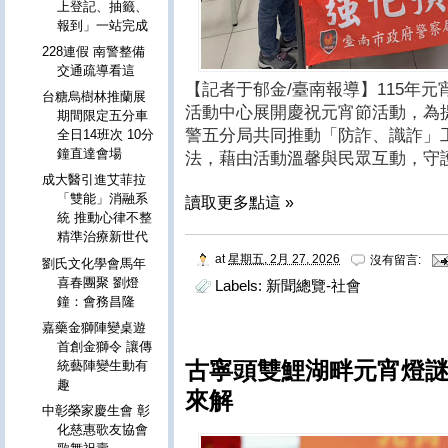
上登記、抽籤、
報到」一站完成
228連假 南警整備
交通疏導看這
【記者于郁金/臺南報導】115年元
台糖烏樹林推蘭展
活動中心展開慶祝元宵節活動，為
期間限定五分車
警五分局共同推動「防詐、識詐」
全日14班次 10分
鐘直達會場
法，藉由活動溫馨與民眾互動，守
成大醫引進艾菲拉
「雙能」消融系
讀取更多點這 »
統 推動心律不整
精準治療新世代
at
星期五, 2月 27, 2026
沒有留言:
劉氏文化學會馬年
喜春團聚 劉燈
Labels:
新聞總覽-社會
鐘：會務昌隆
嘉藥金獅陣變桌遊
首創金獅令 讓傳
古寧頭雙鯉湖畔元宵燈謎
統藝陣變生動有
趣
來解
中彰榮家慶生會 彰
化慈惠歌友協會