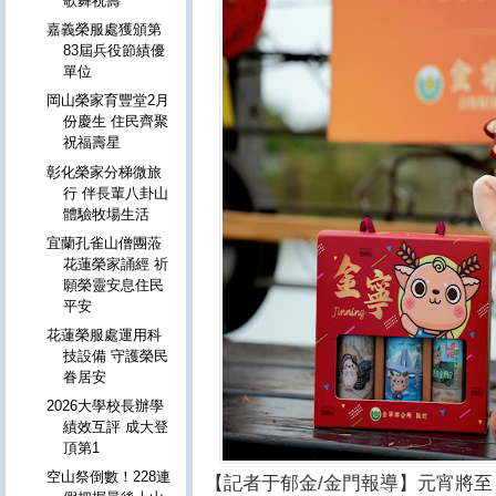
歌舞祝壽
嘉義榮服處獲頒第
83屆兵役節績優
單位
岡山榮家育豐堂2月
份慶生 住民齊聚
祝福壽星
彰化榮家分梯微旅
行 伴長輩八卦山
體驗牧場生活
宜蘭孔雀山僧團蒞
花蓮榮家誦經 祈
願榮靈安息住民
平安
花蓮榮服處運用科
技設備 守護榮民
眷居安
2026大學校長辦學
績效互評 成大登
頂第1
空山祭倒數！228連
【記者于郁金/金門報導】元宵將