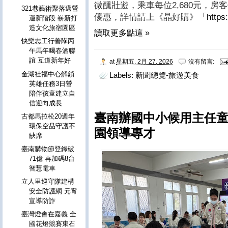
微醺壯遊，乘車每位2,680元，房客
321巷藝術聚落邁營
優惠，詳情請上《晶好購》「
https:
運新階段 嶄新打
造文化旅宿園區
讀取更多點這 »
快樂志工行善隊丙
午馬年喝春酒聯
誼 互道新年好
at
星期五, 2月 27, 2026
沒有留言:
金湖社福中心解鎖
Labels:
新聞總覽-旅遊美食
英雄任務3日營
陪伴孩童建立自
信迎向成長
臺南辦國中小候用主任童
古都馬拉松20週年
環保空品守護不
園領導專才
缺席
臺南購物節登錄破
71億 再加碼8台
智慧電車
立人里巡守隊建構
安全防護網 元宵
宣導防詐
臺灣燈會在嘉義 全
國花燈競賽東石