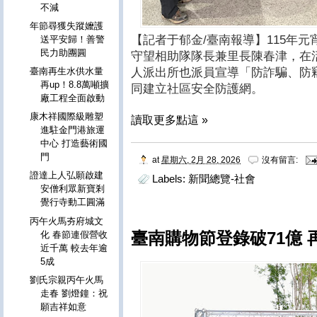
不減
年節尋獲失蹤嬤護
【記者于郁金/臺南報導】115年
送平安歸！善警
民力助團圓
守望相助隊隊長兼里長陳春津，在
人派出所也派員宣導「防詐騙、防
臺南再生水供水量
再up！8.8萬噸擴
同建立社區安全防護網。
廠工程全面啟動
康木祥國際級雕塑
讀取更多點這 »
進駐金門港旅運
中心 打造藝術國
門
at
星期六, 2月 28, 2026
沒有留言:
證達上人弘願啟建
Labels:
新聞總覽-社會
安僧利眾新寶剎
覺行寺動工圓滿
丙午火馬夯府城文
臺南購物節登錄破71億 
化 春節連假營收
近千萬 較去年逾
5成
劉氏宗親丙午火馬
走春 劉燈鐘：祝
願吉祥如意