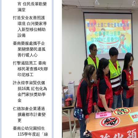
宵 住民長輩歡樂
滿堂
打造安全友善照護
環境 白河榮家導
入新型移位輔助
設備
臺南榮服處攜手企
業關懷榮民遺孤
善行暖人心
打擊遏阻黑工 臺南
移民署查獲4失聯
印尼移工
許永煌李淑賢伉儷
捐16萬 紅包化為
金門家扶獎助學
金
仁德加倉企業通過
擴廠都市計畫變
更
臺南公幼兒園招生
115學年度起「線