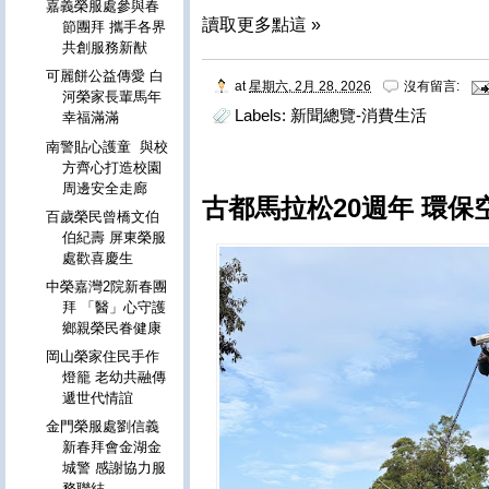
嘉義榮服處參與春
讀取更多點這 »
節團拜 攜手各界
共創服務新猷
可麗餅公益傳愛 白
at
星期六, 2月 28, 2026
沒有留言:
河榮家長輩馬年
Labels:
新聞總覽-消費生活
幸福滿滿
南警貼心護童 與校
方齊心打造校園
周邊安全走廊
古都馬拉松20週年 環
百歲榮民曾橋文伯
伯紀壽 屏東榮服
處歡喜慶生
中榮嘉灣2院新春團
拜 「醫」心守護
鄉親榮民眷健康
岡山榮家住民手作
燈籠 老幼共融傳
遞世代情誼
金門榮服處劉信義
新春拜會金湖金
城警 感謝協力服
務聯結