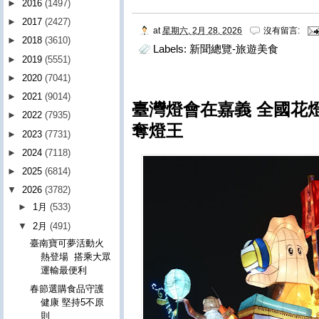
►
2016
(1497)
►
2017
(2427)
at
星期六, 2月 28, 2026
沒有留言:
►
2018
(3610)
Labels:
新聞總覽-旅遊美食
►
2019
(5551)
►
2020
(7041)
►
2021
(9014)
臺灣燈會在嘉義 全國花
►
2022
(7935)
奪燈王
►
2023
(7731)
►
2024
(7118)
►
2025
(6814)
▼
2026
(3782)
►
1月
(533)
▼
2月
(491)
臺南寶可夢活動火
熱登場 搭乘大眾
運輸最便利
春節選購食品守護
健康 堅持5不原
則