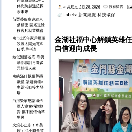
跨院系專家1對1
伴您跨越迷茫探
at
星期六, 2月 28, 2026
沒有留言:
索未來
Labels:
新聞總覽-科技環保
苗栗榮服處連結京
鼎精密 開拓退除
役官兵就業機會
金湖社福中心解鎖英雄任
南市115年家戶屋頂
設置太陽光電即
自信迎向成長
日受理申請
她低潮落谷底 靠勞
動部職訓再造多
元斜槓人生
南紡滿仟抵佰尊榮
獻禮 話題新櫃×
主題活動接力登
場
白河榮家感謝退伍
軍人協會捐贈物
資 攜手關懷仙草
里民
火燒心止步！奇美
醫：24小時食道