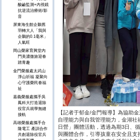
酸鹼監測+內視鏡
抗逆流治療術/影
音
屏東海生館企鵝舊
羽轉大人「我與
企鵝的0.1毫米」
人氣旺
岡山榮家育興堂內
門美濃微旅迎春
踏青趣
金門榮服處太武山
淨山祈福 凝聚向
心守護榮民眷福
祉
嘉義榮服處攜手吳
鳳科大打造退除
役官兵就學無縫
【記者于郁金/金門報導】為協助
接軌
自理能力與自我管理能力，金湖社
高雄榮服處攜手合
日營」團體活動，透過為期3日、
隆電工 產訓合作
與團體合作，引導孩童在安全且支
共創退除役官兵