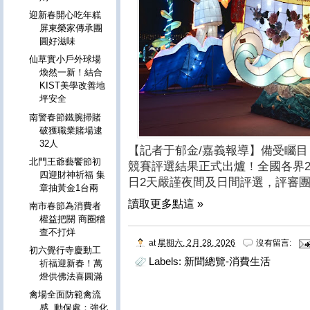
迎新春開心吃年糕
屏東榮家傳承團
圓好滋味
仙草實小戶外球場
煥然一新！結合
KIST美學改善地
坪安全
南警春節鐵腕掃賭
破獲職業賭場逮
32人
【記者于郁金/嘉義報導】備受矚目
北門王爺藝饗節初
競賽評選結果正式出爐！全國各界28
四迎財神祈福 集
日2天嚴謹夜間及日間評選，評審團
章抽黃金1台兩
讀取更多點這 »
南市春節為消費者
權益把關 商圈稽
查不打烊
at
星期六, 2月 28, 2026
沒有留言:
初六覺行寺慶動工
Labels:
新聞總覽-消費生活
祈福迎新春！萬
燈供佛法喜圓滿
禽場全面防範禽流
感 動保處：強化