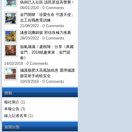
病例已入社區 請民眾提高警覺！
09/01/2020 - 0 Comments
金門開辦「珍愛生命 守護天使」
志工在職教育訓練
21/08/2022 - 0 Comments
議會花團錦簇 郭信良極力推薦
28/03/2022 - 0 Comments
福氣滿滿！盧根陣：分享《典藏
金門．2018紙趣東來．金門迎
春》
14/02/2018 - 0 Comments
攝護腺肥大高風險病患 選擇攝護
腺雷射手術較安全
10/03/2016 - 0 Comments
標籤
報社簡介
(1)
本報公告
(3)
線上記者名單
(1)
新聞分類