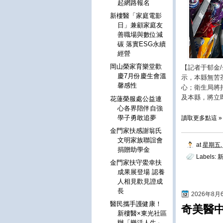
起網路報名
新樓醫「家庭電影
日」兼顧家庭友
善職場與數位減
碳 落實ESG永續
經營
岡山榮家育樂堂歡
【記者于郁金
慶7月份慶生會溫
示，本縣無苦
馨感性
心；衛生局將
及本縣，將立
花蓮榮服處公益連
心各界陪伴自強
學子勇敢追夢
讀取更多點這 »
金門家扶感謝翁氏
文明家族聯誼會
at
星期五, 
捐贈助學金
Labels:
金門家扶守鱟幸扶
成果展登場 認養
人相見歡見證成
長
2026年8
醫民攜手護健康！
奇美醫中
新樓醫×東光社區
辦「樂活人生」