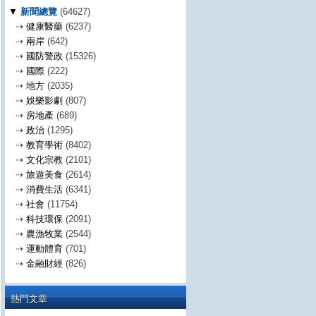
▼
新聞總覽
(64627)
⇢
健康醫藥
(6237)
⇢
兩岸
(642)
⇢
國防警政
(15326)
⇢
國際
(222)
⇢
地方
(2035)
⇢
娛樂影劇
(807)
⇢
房地產
(689)
⇢
政治
(1295)
⇢
教育學術
(8402)
⇢
文化宗教
(2101)
⇢
旅遊美食
(2614)
⇢
消費生活
(6341)
⇢
社會
(11754)
⇢
科技環保
(2091)
⇢
農漁牧業
(2544)
⇢
運動體育
(701)
⇢
金融財經
(826)
熱門文章