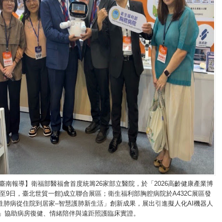
臺南報導】衛福部醫福會首度統籌26家部立醫院，於「2026高齡健康產業博
日至9日，臺北世貿一館)成立聯合展區；衛生福利部胸腔病院於A432C展區發
性肺病從住院到居家–智慧護肺新生活」創新成果，展出引進擬人化AI機器人
bi)」協助病房復健、情緒陪伴與遠距照護臨床實證。