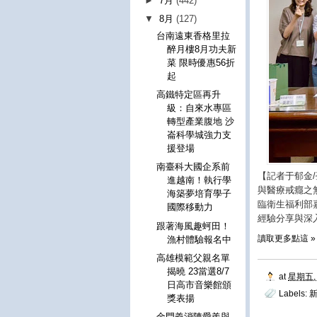
►
7月
(442)
▼
8月
(127)
台南遠東香格里拉
醉月樓8月功夫新
菜 限時優惠56折
起
高鐵特定區再升
級：自來水專區
轉型產業腹地 沙
崙科學城強力支
援登場
南臺科大國企系前
【記者于郁金
進越南！執行學
與醫療戒癮之
海築夢培育學子
臨衛生福利部
國際移動力
經驗分享與深
跟著海風趣蚵田！
讀取更多點這 »
漁村體驗報名中
高雄模範父親名單
揭曉 23當選8/7
at
星期五, 
日高市音樂館頒
Labels:
獎表揚
金門義消陳愛羨與