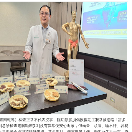
/臺南報導】檢查正常不代表沒事，輕症顱腦損傷恢復期症狀常被忽略！許多
到急診檢查電腦斷層(CT)沒有異常便安心返家，但頭暈、頭痛、睡不好、容易
不集中等不適卻持續好幾週，甚至數月，嚴重影響工作、學習及生活品質。奇