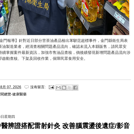
/金門報導】針對近日部分苦茶油產品檢出苯駢芘超標事件，金門縣衛生局表
茶油製造業者，經清查相關問題產品流向，確認未流入本縣販售，請民眾安
持續掌握案件最新資訊，加強市售油品查核，倘後續發現新增問題產品流向涉
即啟動查核、下架及回收作業，保障民眾食用安全。
8月 07, 2026
沒有留言:
新聞總覽-健康醫藥
月6日星期四
醫辨證搭配雷射針灸 改善腦震盪後遺症/影音