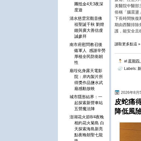
團抵金4天3夜深
美醫院中醫部
度遊
俗稱「腦震盪
清水慈雲宮觀音佛
下長時間恢復
祖聖誕千秋 劉燈
期由西醫排除
鐘與廣大善信虔
護，能安全且
誠參拜
讀取更多點這 »
南市府慰問教召後
備軍人 感謝辛勞
厚植全民防衛韌
at
星期四, 
性
Labels:
廟埕化身露天電影
院：岸內製片所
得獎作品鹽水武
廟感動放映
2026年8
城市隱形結界：一
皮蛇痛
起探索新營車站
五營魔法陣
降低風
澎湖花火節8/4夜晚
相約花火菊島 白
天探索海島新亮
點夜晚朝聖七龍
珠