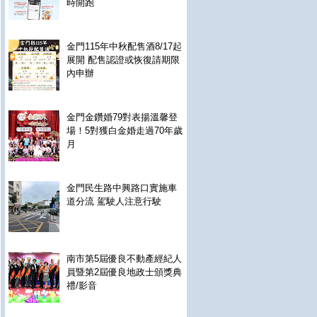
時開跑
金門115年中秋配售酒8/17起
展開 配售認證或恢復請期限
內申辦
金門金鑽婚79對表揚溫馨登
場！5對獲白金婚走過70年歲
月
金門民生路中興路口實施車
道分流 駕駛人注意行駛
南市第5屆優良不動產經紀人
員暨第2屆優良地政士頒獎典
禮/影音