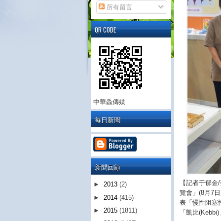
所有留言
QR CODE
中華鱻傳媒
每日新聞
新聞回顧
【記者于郁金/
►
2013
(2)
覽會」(8月7
►
2014
(415)
表「慢性阻塞
►
2015
(1811)
「凱比(Keb