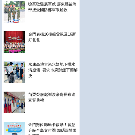
嘹亮歌聲展軍威 屏東縣後備
部接受國防部軍歌驗收
金門表揚16模範父親及16新
好爸爸
永康高地大淹水疑地下排水
溝崩壞 要求市府對症下藥解
決
苗栗榮服處謝浚豪處長布達
宣誓典禮
金門數位縣民卡啟動！智慧
升級全島支付圈 加碼回饋限