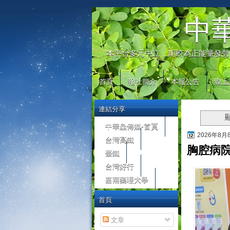
automaty do gier
中
本平台多元中立，期盼為正能量發聲
首頁
報社簡介
本報公告
線上
連結分享
中華鱻傳媒-首頁
2026年8
台灣高鐵
胸腔病院
臺鐵
台灣好行
嘉南藥理大學
首頁
文章