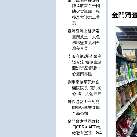
陳孟麒當選全國
防火宣導志工楷
金門清
模及救護志工菁
英
臺鹽從鹽出發探索
臺灣風土！六色
風味鹽首亮相台
灣美食展
南市府第2場產業座
談交流 積極籌設
亞洲資產管理中
心臺南專區
劉秉彥接掌郭綜合
醫院院長 回到初
心 攜手共創未來
暑假必訪！一見雙
雕藝術季雙展區
全新亮相
金門響應世界急救
日CPR＋AED急
救教育宣導 8/4