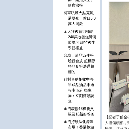
健康篩檢
將軍吼煙火點亮漁
港夏夜！首日5.3
萬人同歡
金大獲教育部補助
240萬改善無障礙
環境 守護特教生
學習權益
台糖：油品32件檢
驗皆合規 超標原
料非食管法通報
標的
針對台糖拒收中聯
半成品油品未通
報南市府 衛生
局：立刻啓動調
查
金門表揚16模範父
親及16新好爸爸
【記者于郁金
金門持續深化港澳
人撞傷頭部，
市場！香港旅遊
疲倦、注意力