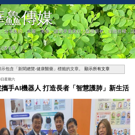
華鱻傳媒
，分享美好、美麗、美學，讓世界更美好！版權所有，非經授權，
記者名單
顯示包含「新聞總覽-健康醫藥」
標籤的文章。
顯示所有文章
月8日星期六
攜手AI機器人 打造長者「智慧護肺」新生活