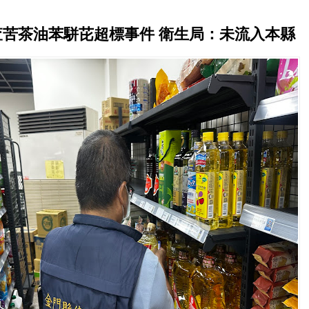
查苦茶油苯駢芘超標事件 衛生局：未流入本縣