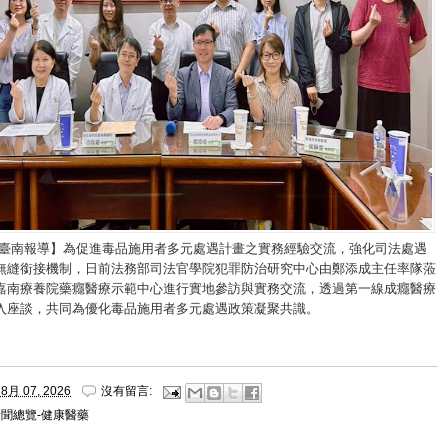
/臺南報導】為促進毒品施用者多元處遇計畫之實務經驗交流，強化司法處遇
無縫銜接機制，日前法務部司法官學院犯罪防治研究中心由鄭添成主任率隊蒞
嘉南療養院藥癮醫療示範中心進行實地參訪與實務交流，透過第一線成癮醫療
入座談，共同為優化毒品施用者多元處遇政策凝聚共識。
8月 07, 2026
沒有留言:
新聞總覽-健康醫藥