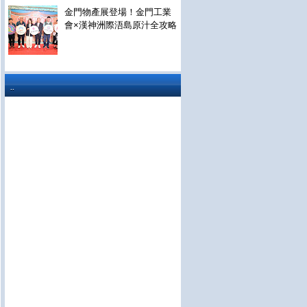
金門物產展登場！金門工業
會×漢神洲際浯島原汁全攻略
..