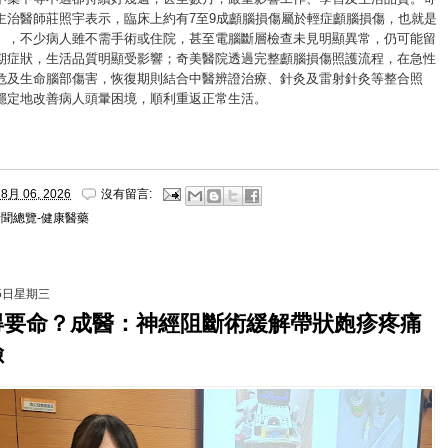
主治醫師莊照宇表示，臨床上約有7至9成顱腦損傷屬於輕症顱腦損傷，也就是
」，不少病人雖不需手術或住院，甚至電腦斷層檢查未見明顯異常，仍可能留
期症狀，生活品質明顯受影響；奇美醫院透過完整顱腦損傷照護流程，在急性
危及生命腦部傷害，恢復期則結合中醫辨證治療、針灸及雷射針灸等整合照
穩定地改善病人頭暈困境，順利重返正常生活。
8月 06, 2026
沒有留言:
新聞總覽-健康醫藥
月5日星期三
得要命？成醫：神經阻斷術緩解帶狀皰疹疼痛
險