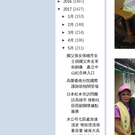
►
2016
(1497)
▼
2017
(2427)
►
1月
(153)
►
2月
(148)
►
3月
(214)
►
4月
(196)
▼
5月
(211)
國父孫女孫穗芳女
士捐國父奔走革
命銅像 矗立中
山紀念林入口
高榮臺南分院國際
護師節熱鬧登場
日本松本市訪問團
訪高雄市 推動社
區照顧關懷據點
服務
水公司七區處加速
清淤 增加澄清湖
蓄容量 確保大高