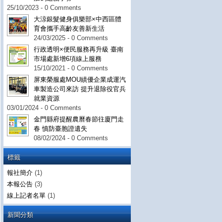
25/10/2023 - 0 Comments
大涼銀髮健身俱樂部×中西區體
育會攜手高齡友善新生活
24/03/2025 - 0 Comments
行政透明×便民服務再升級 臺南
市場處新增6項線上服務
15/10/2021 - 0 Comments
屏東榮服處MOU績優企業成運汽
車製造公司來訪 提升退除役官兵
就業資源
03/01/2024 - 0 Comments
金門縣府提醒農曆春節往廈門走
春 慎防臺胞證遺失
08/02/2024 - 0 Comments
標籤
報社簡介
(1)
本報公告
(3)
線上記者名單
(1)
新聞分類