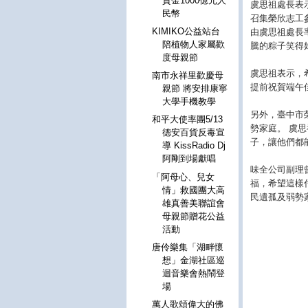
資金1000億元人
虞思祖處長表
民幣
召集榮欣志工
KIMIKO公益站台
由虞思祖處長
陪植物人家屬歡
騰的粽子笑得
度母親節
虞思祖表示，
南市永祥里歡慶母
提前祝賀端午
親節 將安排康寧
大學手機教學
另外，臺中市
和平大使率團5/13
勢家庭。 虞
德安百貨反毒宣
子，讓他們都
導 KissRadio Dj
阿剛到場獻唱
味全公司副理
「阿母心、兒女
福，希望這樣
情」救國團大高
民遺孤及弱勢
雄真善美聯誼會
母親節贈花公益
活動
唐伶樂集「湖畔懷
想」金湖社區巡
迴音樂會熱鬧登
場
萬人歌頌偉大的佛