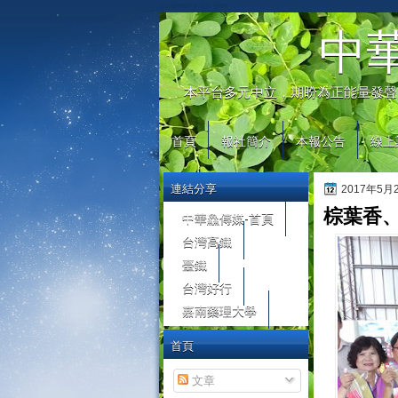
automaty do gier
中
本平台多元中立，期盼為正能量發聲
首頁
報社簡介
本報公告
線上
連結分享
2017年5
棕葉香、
中華鱻傳媒-首頁
台灣高鐵
臺鐵
台灣好行
嘉南藥理大學
首頁
文章