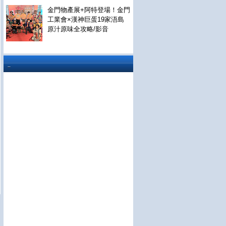
金門物產展+阿特登場！金門
工業會×漢神巨蛋19家浯島
原汁原味全攻略/影音
..