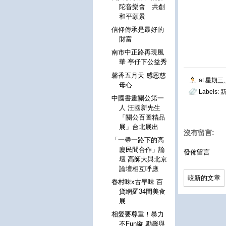
陀音樂會 共創
和平願景
信仰傳承是最好的
財富
南市中正路再現風
華 亭仔下公益秀
馨香五月天 感恩慈
at
星期三, 
母心
Labels:
中國書畫關公第一
人 汪國新先生
「關公百圖精品
展」台北展出
沒有留言:
「一帶一路下的高
廈民間合作」論
發佈留言
壇 高師大與北京
論壇相互呼應
較新的文章
眷村味x古早味 百
貨網羅34間美食
展
相愛要尊重！暴力
不Fun縱 勵馨與