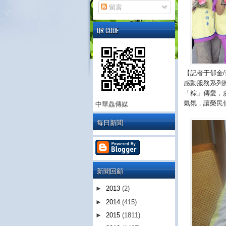
留言
QR CODE
【記者于郁金
感動服務系列
「粽」傳愛，
氣氛，讓榮民
中華鱻傳媒
每日新聞
新聞回顧
►
2013
(2)
►
2014
(415)
►
2015
(1811)