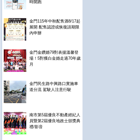
時開跑
金門115年中秋配售酒8/17起
展開 配售認證或恢復請期限
內申辦
金門金鑽婚79對表揚溫馨登
場！5對獲白金婚走過70年歲
月
金門民生路中興路口實施車
道分流 駕駛人注意行駛
南市第5屆優良不動產經紀人
員暨第2屆優良地政士頒獎典
禮/影音