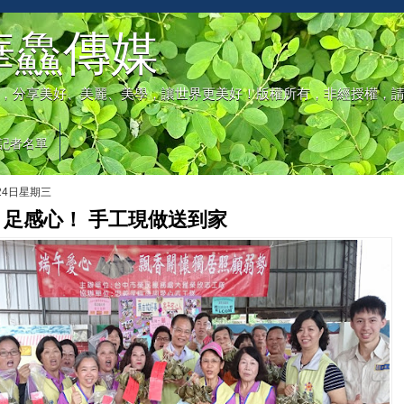
華鱻傳媒
，分享美好、美麗、美學，讓世界更美好！版權所有，非經授權，
記者名單
月24日星期三
足感心！ 手工現做送到家