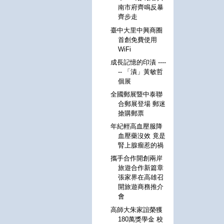
南市府齊鳴反暴
齊步走
臺中大里中興商圈
首創免費使用
WiFi
成長記憶的印漬 ----
-- 「漬」黃敏哲
個展
全國郵展暨中泰聯
合郵展登場 郵迷
搶購郵票
年紀輕高血壓服降
血壓藥沒效 竟是
腎上腺瘤惹的禍
攜手合作開創兩岸
旅遊合作新篇章
張家界在高雄召
開旅遊商務推介
會
高師大朱家誼榮獲
180萬獎學金 校