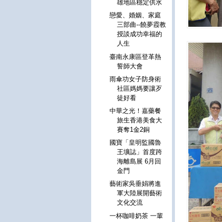
雄地區穩定供水
戀愛、婚姻、家庭
三部曲--饒夢霞教
授談成功幸福的
人生
臺南永康區登革熱
誓師大會
雨傘功女子防身術
社區媽媽要讓歹
徒好看
中華之光！嘉藥餐
旅生香港美食大
賽奪1金2銅
國寶「皇明監國魯
王壙誌」首度跨
海離島展 6月回
金門
藝術家吳垂娟將進
軍大陸展開藝術
文化交流
一杯咖啡奶茶 一輩