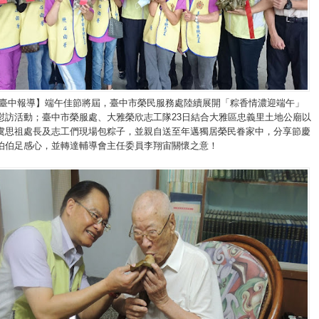
/臺中報導】端午佳節將屆，臺中市榮民服務處陸續展開「粽香情濃迎端午」
慰訪活動；臺中市榮服處、大雅榮欣志工隊23日結合大雅區忠義里土地公廟以
虞思祖處長及志工們現場包粽子，並親自送至年邁獨居榮民眷家中，分享節慶
伯伯足感心，並轉達輔導會主任委員李翔宙關懷之意！