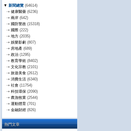
▼
新聞總覽
(64614)
⇢
健康醫藥
(6236)
⇢
兩岸
(642)
⇢
國防警政
(15318)
⇢
國際
(222)
⇢
地方
(2035)
⇢
娛樂影劇
(807)
⇢
房地產
(689)
⇢
政治
(1295)
⇢
教育學術
(8402)
⇢
文化宗教
(2101)
⇢
旅遊美食
(2612)
⇢
消費生活
(6340)
⇢
社會
(11754)
⇢
科技環保
(2090)
⇢
農漁牧業
(2544)
⇢
運動體育
(701)
⇢
金融財經
(826)
熱門文章