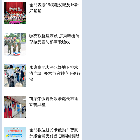
金門表揚16模範父親及16新
好爸爸
嘹亮歌聲展軍威 屏東縣後備
部接受國防部軍歌驗收
永康高地大淹水疑地下排水
溝崩壞 要求市府對症下藥解
決
苗栗榮服處謝浚豪處長布達
宣誓典禮
金門數位縣民卡啟動！智慧
升級全島支付圈 加碼回饋限