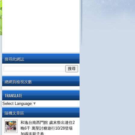
搜尋此網誌
總網頁檢視次數
TRANSLATE
Select Language
▼
隨機文章區
和逸台南西門館 歲末祭出連住2
晚6千 萬聖討糖遊行10/28登場
加碼送親子券