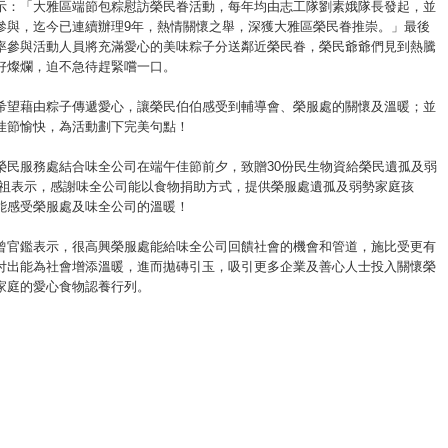
示：「大雅區端節包粽慰訪榮民眷活動，每年均由志工隊劉素娥隊長發起，並
參與，迄今已連續辦理9年，熱情關懷之舉，深獲大雅區榮民眷推崇。」最後
率參與活動人員將充滿愛心的美味粽子分送鄰近榮民眷，榮民爺爺們見到熱騰
好燦爛，迫不急待趕緊嚐一口。
希望藉由粽子傳遞愛心，讓榮民伯伯感受到輔導會、榮服處的關懷及溫暖；並
佳節愉快，為活動劃下完美句點！
榮民服務處結合味全公司在端午佳節前夕，致贈30份民生物資給榮民遺孤及弱
思祖表示，感謝味全公司能以食物捐助方式，提供榮服處遺孤及弱勢家庭孩
能感受榮服處及味全公司的溫暖！
曾官鑑表示，很高興榮服處能給味全公司回饋社會的機會和管道，施比受更有
付出能為社會增添溫暖，進而拋磚引玉，吸引更多企業及善心人士投入關懷榮
家庭的愛心食物認養行列。