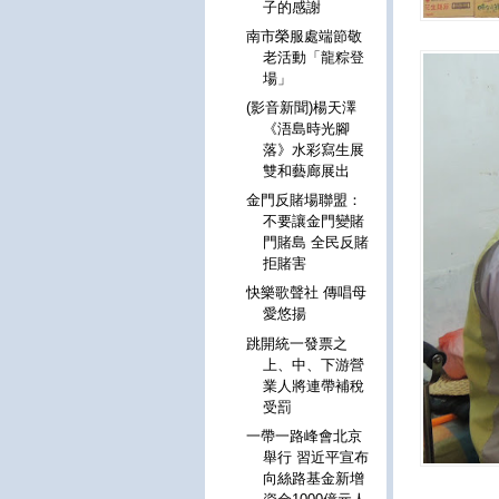
子的感謝
南市榮服處端節敬
老活動「龍粽登
場」
(影音新聞)楊天澤
《浯島時光腳
落》水彩寫生展
雙和藝廊展出
金門反賭場聯盟：
不要讓金門變賭
門賭島 全民反賭
拒賭害
快樂歌聲社 傳唱母
愛悠揚
跳開統一發票之
上、中、下游營
業人將連帶補稅
受罰
一帶一路峰會北京
舉行 習近平宣布
向絲路基金新增