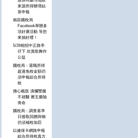
應併同臺灣地區
來源所得辦理結
算申報
南區國稅局
Facebook舉辦多
項好康活動 等您
來抽好禮！
5/28相招中正路亭
仔下 欣賞歌舞作
公益
國稅局：退職所得
超過免稅金額仍
須申報綜合所得
稅
擔心截肢 潰爛雙腿
不就醫 擦五藥險
喪命
國稅局：調查基準
日後取回贈與物
仍須補稅加罰
以健保卡網路申報
綜合所得稅真方