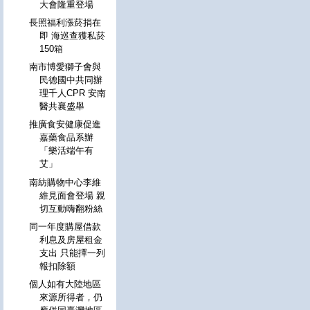
大會隆重登場
長照福利漲菸捐在
即 海巡查獲私菸
150箱
南市博愛獅子會與
民德國中共同辦
理千人CPR 安南
醫共襄盛舉
推廣食安健康促進
嘉藥食品系辦
「樂活端午有
艾」
南紡購物中心李維
維見面會登場 親
切互動嗨翻粉絲
同一年度購屋借款
利息及房屋租金
支出 只能擇一列
報扣除額
個人如有大陸地區
來源所得者，仍