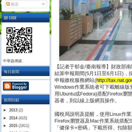
留言
QR CODE
中華鱻傳媒
【記者于郁金/臺南報導】財政部南
每日新聞
結算申報期間(5月1日至6月1日)
申報繳稅服務網站(
http://tax.nat.go
Windows作業系統者可下載離線版
用Ubuntu或Fedora)搭配Firefo
新聞回顧
器者，則以線上版網頁操作。
►
2013
(2)
國稅局說明及提醒，使用Linux作業系統
►
2014
(415)
Firefox瀏覽器及Mac作業系統搭
►
2015
(1811)
「健保卡+密碼」下載所得、扣除