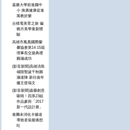
嘉藥大學前進國中
小 推廣健康促進
寓教於樂
台積電美育之旅 偏
鄉月美學童新體
驗
高雄市鳳凰國際蘭
馨協會第14.15屆
理事長交接典禮
圓滿成功
(影音新聞)高雄浯島
城隍聖誕千秋圓
滿達陣 新任值年
爐主曾瑞文
(影音新聞)嘉藥創意
吸睛！四系23組
作品參與「2017
新一代設計展」
食團未消化卡腸道
導致老翁腹痛想
吐