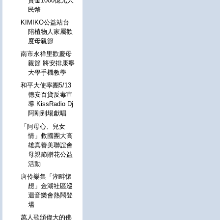
資金1000億元人
民幣
KIMIKO公益站台
陪植物人家屬歡
度母親節
南市永祥里歡慶母
親節 將安排康寧
大學手機教學
和平大使率團5/13
德安百貨反毒宣
導 KissRadio Dj
阿剛到場獻唱
「阿母心、兒女
情」救國團大高
雄真善美聯誼會
母親節贈花公益
活動
唐伶樂集「湖畔懷
想」金湖社區巡
迴音樂會熱鬧登
場
萬人歌頌偉大的佛