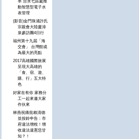
率 台水七區處推
動智慧型電子水
表管理
(影音)金門珠浦許氏
宗親會大陸廈漳
泉參訪團4日行
福州第十九屆「海
交會」 台灣館成
為最大的亮點
2017高雄國際旅展
呈現大高雄的
「食、宿、遊、
購、行」五大特
色
好家在有你 家務分
工一起來邀大家
作伙來
林燕祝痛批賴清德
並按鈴申告：市
府違法增稅！增
收違法違憲恁甘
知？！