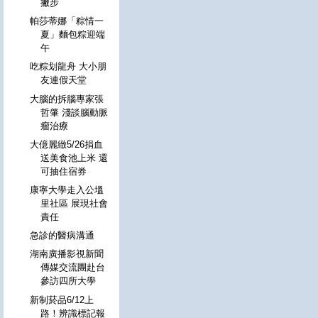
撇步
帕莎蒂娜「粽情一
夏」麵包粽迎端
午
吃粽划龍舟 大小朋
友連假天堂
大腦的拆腦專家張
哲肇 淺談腦動脈
瘤治療
大億麗緻5/26捐血
送美食池上米 還
可抽住宿券
康寧大學走入公塭
里社區 展現社會
責任
急診的醫病溝通
湖南廣播影視新聞
傳媒交流團赴台
參訪四所大學
新制菸品6/12上
路！辨識標記報