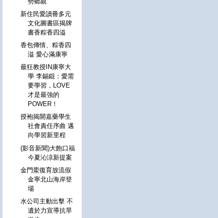
勢鄉親
新住民愛讀冊多元
文化圖書區揭牌
書香粽香四溢
香包傳情、粽香四
溢 愛心滿康寧
最狂教授IN康寧大
學 李錫錕：愛需
要學習，LOVE
才是最強的
POWER！
授袍揭開嘉藥學生
社會責任序曲 邁
向學習新里程
(影音新聞)大飽口福
今夏沁涼新提案
金門鱟復育放流假
金寧北山海岸登
場
水公司主動出擊 不
遺於力宣導抗旱