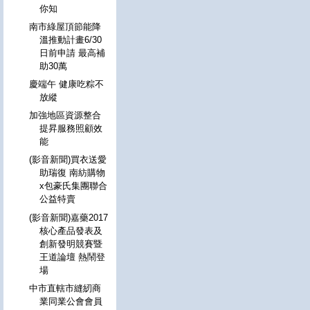
你知
南市綠屋頂節能降
溫推動計畫6/30
日前申請 最高補
助30萬
慶端午 健康吃粽不
放縱
加強地區資源整合
提昇服務照顧效
能
(影音新聞)買衣送愛
助瑞復 南紡購物
x包豪氏集團聯合
公益特賣
(影音新聞)嘉藥2017
核心產品發表及
創新發明競賽暨
王道論壇 熱鬧登
場
中市直轄市縫紉商
業同業公會會員