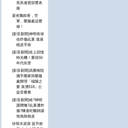
長吳連賞頒獎表
揚
退舍飄粽香，空
軍、榮服處這麼
做！
(影音新聞)神明有保
佑炸傷乩童 逃過
植皮手術
(影音新聞)坐上回憶
時光機！重現50
年代街景
(影音新聞)高榮南院
攜手榮家與榮服
處辦理「端陽之
愛 泉湧518」公
益音樂會
(影音新聞)啥?神明
護體嘸?乩童遭炸
傷?陳進旺醫師讓
他免除植皮
珍惜水資源 提升效