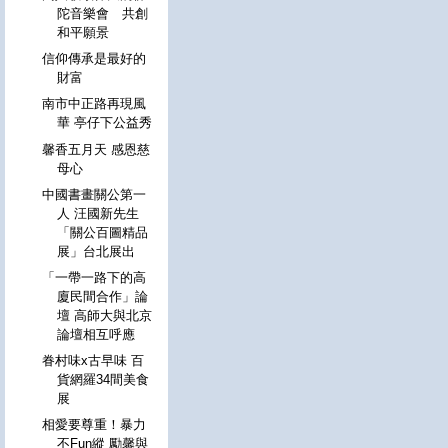
陀音樂會 共創
和平願景
信仰傳承是最好的
財富
南市中正路再現風
華 亭仔下公益秀
馨香五月天 感恩慈
母心
中國書畫關公第一
人 汪國新先生
「關公百圖精品
展」台北展出
「一帶一路下的高
廈民間合作」論
壇 高師大與北京
論壇相互呼應
眷村味x古早味 百
貨網羅34間美食
展
相愛要尊重！暴力
不Fun縱 勵馨與