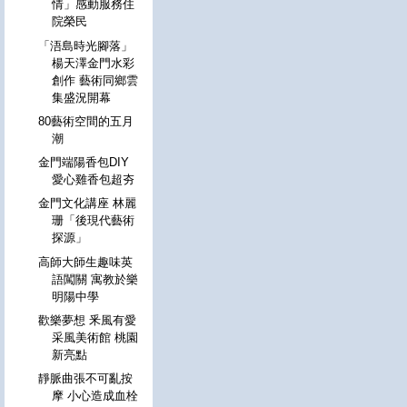
情」感動服務住
院榮民
「浯島時光腳落」
楊天澤金門水彩
創作 藝術同鄉雲
集盛況開幕
80藝術空間的五月
潮
金門端陽香包DIY
愛心雞香包超夯
金門文化講座 林麗
珊「後現代藝術
探源」
高師大師生趣味英
語闖關 寓教於樂
明陽中學
歡樂夢想 釆風有愛
采風美術館 桃園
新亮點
靜脈曲張不可亂按
摩 小心造成血栓