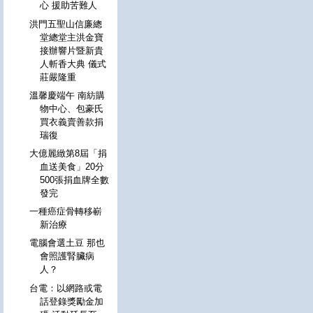
心 援助苦難人
洪門五聖山信廉總
堂總堂主洪金寶
接辦響片暨新貴
人斬香大典 儀式
莊嚴隆重
溫馨慶端午 南紡購
物中心、包豪氏
買衣義賣善款捐
瑞復
大億麗緻第8屆「捐
血送美食」20分
500張捐血牌全數
發完
一種癌症骨轉移嶄
新治療
電腦會選土豆 那也
會照護腎臟病
人？
台電：以網路或電
話登錄獎勵金加