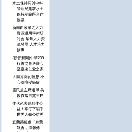
水土保持局與中科
管理局簽署水土
保持示範區合作
協議
新南向政策之人力
資源運用學術研
討會 聚焦人力資
源發展 人才培力
接班
(影音新聞)中華209
行善協會送愛心
至臺東仁愛之家
大腸瘜肉勿輕忽 小
心腺瘤變癌症
國民黨主席選舉 吳
敦義當選黨主席
作伙來去聽歌作公
益！亭仔下唱乎
世界人聽公益秀
宜蘭榮服處「粽葉
飄香，溫馨傳