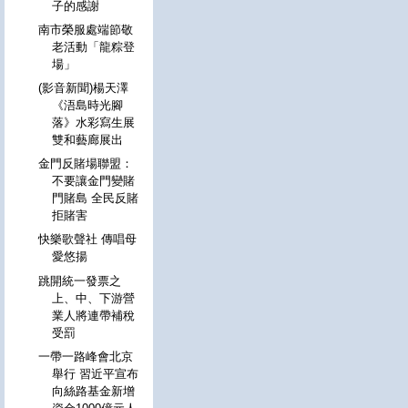
子的感謝
南市榮服處端節敬
老活動「龍粽登
場」
(影音新聞)楊天澤
《浯島時光腳
落》水彩寫生展
雙和藝廊展出
金門反賭場聯盟：
不要讓金門變賭
門賭島 全民反賭
拒賭害
快樂歌聲社 傳唱母
愛悠揚
跳開統一發票之
上、中、下游營
業人將連帶補稅
受罰
一帶一路峰會北京
舉行 習近平宣布
向絲路基金新增