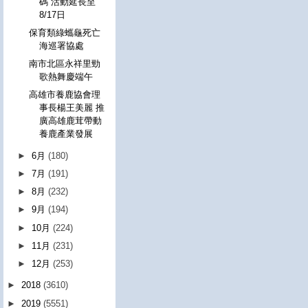
碼 活動延長至
8/17日
保育類綠蠵龜死亡
海巡署協處
南市北區永祥里勁
歌熱舞慶端午
高雄市養鹿協會理
事長楊王美麗 推
廣高雄鹿茸帶動
養鹿產業發展
►
6月
(180)
►
7月
(191)
►
8月
(232)
►
9月
(194)
►
10月
(224)
►
11月
(231)
►
12月
(253)
►
2018
(3610)
►
2019
(5551)