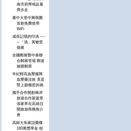
南市府齊鳴反暴
齊步走
臺中大里中興商圈
首創免費使用
WiFi
成長記憶的印漬 ----
-- 「漬」黃敏哲
個展
全國郵展暨中泰聯
合郵展登場 郵迷
搶購郵票
年紀輕高血壓服降
血壓藥沒效 竟是
腎上腺瘤惹的禍
攜手合作開創兩岸
旅遊合作新篇章
張家界在高雄召
開旅遊商務推介
會
高師大朱家誼榮獲
180萬獎學金 校