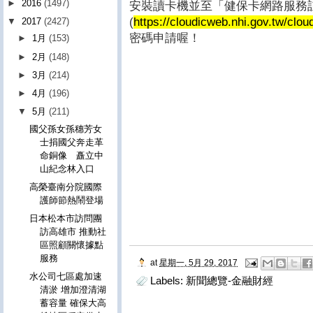
►
2016
(1497)
安裝讀卡機並至「健保卡網路服務
(
https://cloudicweb.nhi.gov.tw/clo
▼
2017
(2427)
密碼申請喔！
►
1月
(153)
►
2月
(148)
►
3月
(214)
►
4月
(196)
▼
5月
(211)
國父孫女孫穗芳女
士捐國父奔走革
命銅像 矗立中
山紀念林入口
高榮臺南分院國際
護師節熱鬧登場
日本松本市訪問團
訪高雄市 推動社
區照顧關懷據點
服務
at
星期一, 5月 29, 2017
水公司七區處加速
Labels:
新聞總覽-金融財經
清淤 增加澄清湖
蓄容量 確保大高