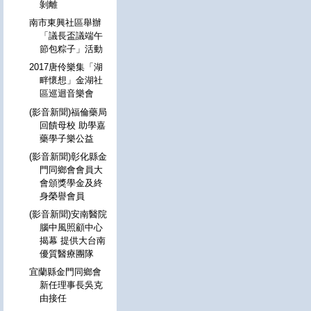
剝離
南市東興社區舉辦
「議長盃議端午
節包粽子」活動
2017唐伶樂集「湖
畔懷想」金湖社
區巡迴音樂會
(影音新聞)福倫藥局
回饋母校 助學嘉
藥學子樂公益
(影音新聞)彰化縣金
門同鄉會會員大
會頒獎學金及終
身榮譽會員
(影音新聞)安南醫院
腦中風照顧中心
揭幕 提供大台南
優質醫療團隊
宜蘭縣金門同鄉會
新任理事長吳克
由接任