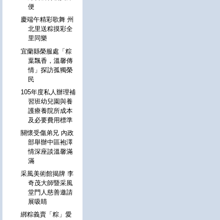
便
慶端午精彩歌舞 州
北里送粽摸彩全
里同樂
宜蘭縣榮服處「粽
葉飄香，溫馨傳
情」探訪孤獨榮
民
105年度私人辦理補
習班幼兒園與養
護療養院所成本
及必要費用標準
關懷受傷弟兄 內政
部舉辦中區袍澤
情深座談溫馨滿
滿
采風美術館揭牌 李
奇茂大師暨采風
堂門人慈善邀請
展吸睛
綁粽義賣「粽」愛