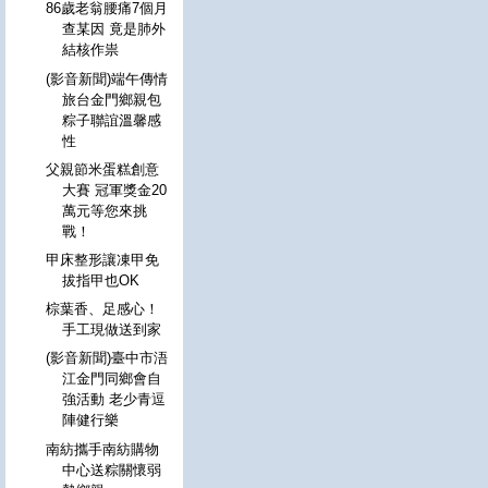
86歲老翁腰痛7個月
查某因 竟是肺外
結核作祟
(影音新聞)端午傳情
旅台金門鄉親包
粽子聯誼溫馨感
性
父親節米蛋糕創意
大賽 冠軍獎金20
萬元等您來挑
戰！
甲床整形讓凍甲免
拔指甲也OK
棕葉香、足感心！
手工現做送到家
(影音新聞)臺中市浯
江金門同鄉會自
強活動 老少青逗
陣健行樂
南紡攜手南紡購物
中心送粽關懷弱