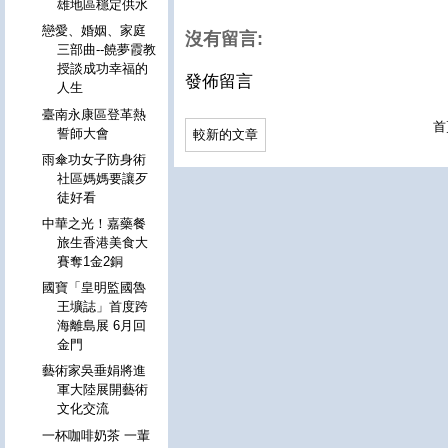
雄地區穩定供水
戀愛、婚姻、家庭
沒有留言:
三部曲--饒夢霞教
授談成功幸福的
發佈留言
人生
臺南永康區登革熱
首
誓師大會
較新的文章
雨傘功女子防身術
社區媽媽要讓歹
徒好看
中華之光！嘉藥餐
旅生香港美食大
賽奪1金2銅
國寶「皇明監國魯
王壙誌」首度跨
海離島展 6月回
金門
藝術家吳垂娟將進
軍大陸展開藝術
文化交流
一杯咖啡奶茶 一輩