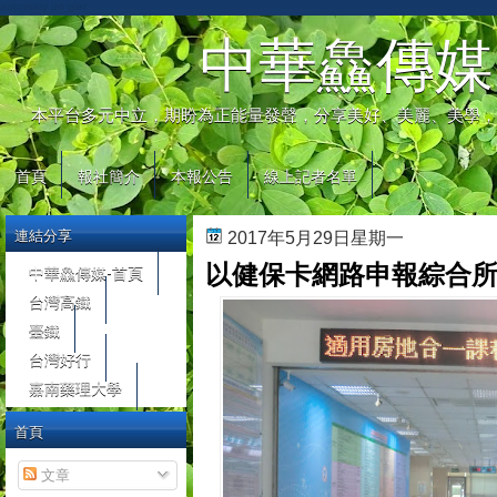
automaty do gier
中華鱻傳媒
本平台多元中立，期盼為正能量發聲，分享美好、美麗、美學，
首頁
報社簡介
本報公告
線上記者名單
連結分享
2017年5月29日星期一
以健保卡網路申報綜合
中華鱻傳媒-首頁
台灣高鐵
臺鐵
台灣好行
嘉南藥理大學
首頁
文章