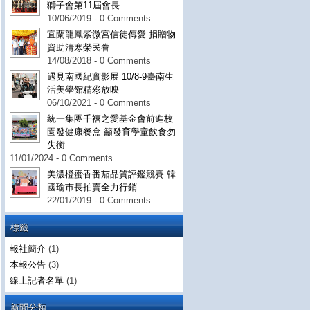
獅子會第11屆會長
10/06/2019 - 0 Comments
宜蘭龍鳳紫微宮信徒傳愛 捐贈物
資助清寒榮民眷
14/08/2018 - 0 Comments
遇見南國紀實影展 10/8-9臺南生
活美學館精彩放映
06/10/2021 - 0 Comments
統一集團千禧之愛基金會前進校
園發健康餐盒 籲發育學童飲食勿
失衡
11/01/2024 - 0 Comments
美濃橙蜜香番茄品質評鑑競賽 韓
國瑜市長拍賣全力行銷
22/01/2019 - 0 Comments
標籤
報社簡介
(1)
本報公告
(3)
線上記者名單
(1)
新聞分類