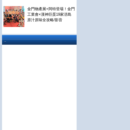
金門物產展+阿特登場！金門
工業會×漢神巨蛋19家浯島
原汁原味全攻略/影音
..