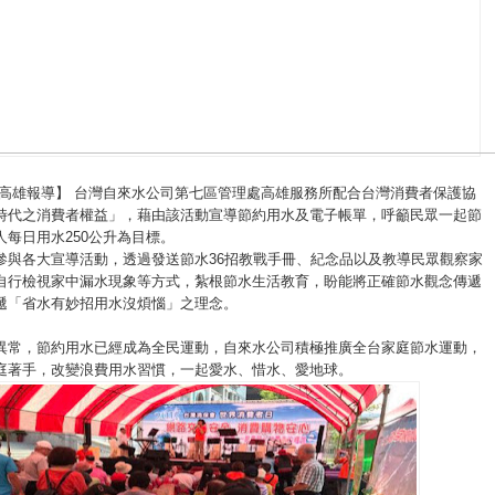
高雄報導】 台灣自來水公司第七區管理處高雄服務所配合台灣消費者保護協
時代之消費者權益」，藉由該活動宣導節約用水及電子帳單，呼籲民眾一起節
人每日用水
250
公升為目標。
參與各大宣導活動，透過發送節水
36
招教戰手冊、紀念品以及教導民眾觀察家
自行檢視家中漏水現象等方式，紮根節水生活教育，盼能將正確節水觀念傳遞
遞「省水有妙招用水沒煩惱」之理念。
異常，節約用水已經成為全民運動，自來水公司積極推廣全台家庭節水運動，
庭著手，改變浪費用水習慣，一起愛水、惜水、愛地球。