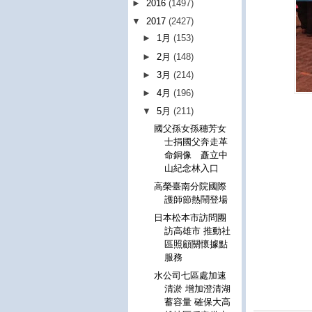
►
2016
(1497)
▼
2017
(2427)
►
1月
(153)
►
2月
(148)
►
3月
(214)
►
4月
(196)
▼
5月
(211)
國父孫女孫穗芳女
士捐國父奔走革
命銅像 矗立中
山紀念林入口
高榮臺南分院國際
護師節熱鬧登場
日本松本市訪問團
訪高雄市 推動社
區照顧關懷據點
服務
水公司七區處加速
清淤 增加澄清湖
蓄容量 確保大高