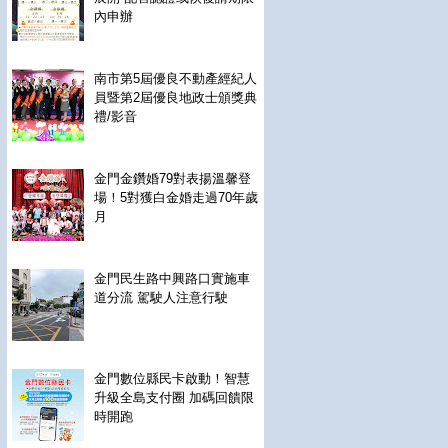
內申辦
南市第5屆優良不動產經紀人
員暨第2屆優良地政士頒獎典
禮/影音
金門金鑽婚79對表揚溫馨登
場！5對獲白金婚走過70年歲
月
金門民生路中興路口實施車
道分流 駕駛人注意行駛
金門數位縣民卡啟動！智慧
升級全島支付圈 加碼回饋限
時開跑