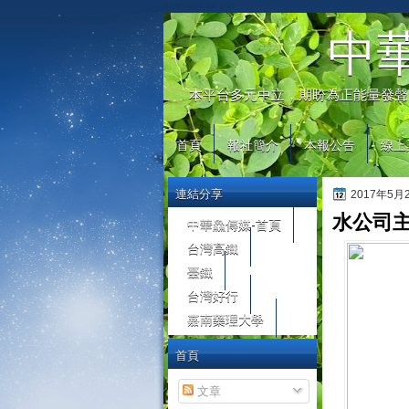
automaty do gier
中
本平台多元中立，期盼為正能量發聲
首頁
報社簡介
本報公告
線上
連結分享
2017年5
水公司
中華鱻傳媒-首頁
台灣高鐵
臺鐵
台灣好行
嘉南藥理大學
首頁
文章