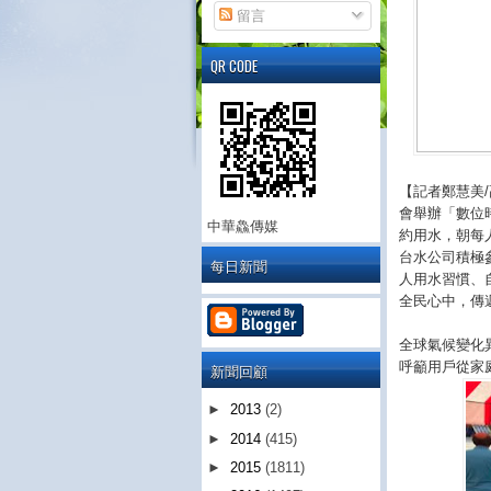
留言
QR CODE
【記者鄭慧美
/
會舉辦「數位
中華鱻傳媒
約用水，朝每
台水公司積極
每日新聞
人用水習慣、
全民心中，傳
全球氣候變化
呼籲用戶從家
新聞回顧
►
2013
(2)
►
2014
(415)
►
2015
(1811)