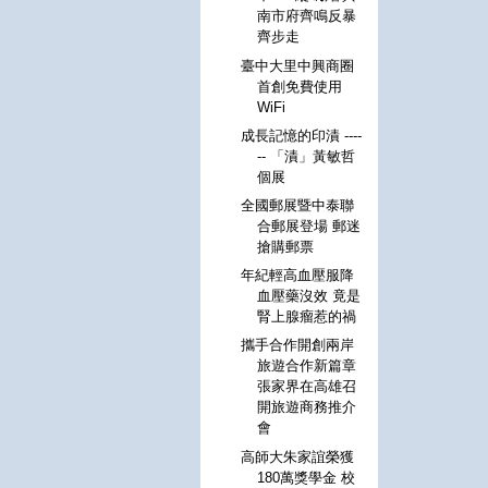
南市府齊鳴反暴
齊步走
臺中大里中興商圈
首創免費使用
WiFi
成長記憶的印漬 ----
-- 「漬」黃敏哲
個展
全國郵展暨中泰聯
合郵展登場 郵迷
搶購郵票
年紀輕高血壓服降
血壓藥沒效 竟是
腎上腺瘤惹的禍
攜手合作開創兩岸
旅遊合作新篇章
張家界在高雄召
開旅遊商務推介
會
高師大朱家誼榮獲
180萬獎學金 校