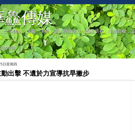
華鱻傳媒
，分享美好、美麗、美學，讓世界更美好！版權所有，非經授權，
記者名單
月25日星期四
主動出擊 不遺於力宣導抗旱撇步