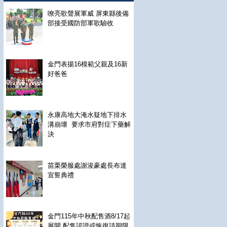
嘹亮歌聲展軍威 屏東縣後備
部接受國防部軍歌驗收
金門表揚16模範父親及16新
好爸爸
永康高地大淹水疑地下排水
溝崩壞 要求市府對症下藥解
決
苗栗榮服處謝浚豪處長布達
宣誓典禮
金門115年中秋配售酒8/17起
展開 配售認證或恢復請期限