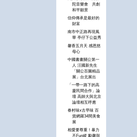
陀音樂會 共創
和平願景
信仰傳承是最好的
財富
南市中正路再現風
華 亭仔下公益秀
馨香五月天 感恩慈
母心
中國書畫關公第一
人 汪國新先生
「關公百圖精品
展」台北展出
「一帶一路下的高
廈民間合作」論
壇 高師大與北京
論壇相互呼應
眷村味x古早味 百
貨網羅34間美食
展
相愛要尊重！暴力
不Fun縱 勵馨與