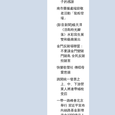
子的感謝
南市榮服處端節敬
老活動「龍粽登
場」
(影音新聞)楊天澤
《浯島時光腳
落》水彩寫生展
雙和藝廊展出
金門反賭場聯盟：
不要讓金門變賭
門賭島 全民反賭
拒賭害
快樂歌聲社 傳唱母
愛悠揚
跳開統一發票之
上、中、下游營
業人將連帶補稅
受罰
一帶一路峰會北京
舉行 習近平宣布
向絲路基金新增