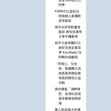
資金1000億元人
民幣
KIMIKO公益站台
陪植物人家屬歡
度母親節
南市永祥里歡慶母
親節 將安排康寧
大學手機教學
和平大使率團5/13
德安百貨反毒宣
導 KissRadio Dj
阿剛到場獻唱
「阿母心、兒女
情」救國團大高
雄真善美聯誼會
母親節贈花公益
活動
唐伶樂集「湖畔懷
想」金湖社區巡
迴音樂會熱鬧登
場
萬人歌頌偉大的佛