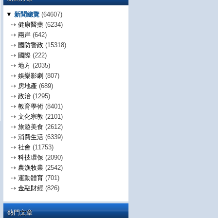
▼
新聞總覽
(64607)
⇢
健康醫藥
(6234)
⇢
兩岸
(642)
⇢
國防警政
(15318)
⇢
國際
(222)
⇢
地方
(2035)
⇢
娛樂影劇
(807)
⇢
房地產
(689)
⇢
政治
(1295)
⇢
教育學術
(8401)
⇢
文化宗教
(2101)
⇢
旅遊美食
(2612)
⇢
消費生活
(6339)
⇢
社會
(11753)
⇢
科技環保
(2090)
⇢
農漁牧業
(2542)
⇢
運動體育
(701)
⇢
金融財經
(826)
熱門文章