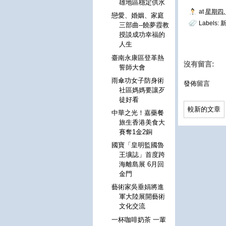
雄地區穩定供水
at
星期四, 
戀愛、婚姻、家庭
Labels:
三部曲--饒夢霞教
授談成功幸福的
人生
臺南永康區登革熱
沒有留言:
誓師大會
雨傘功女子防身術
發佈留言
社區媽媽要讓歹
徒好看
較新的文章
中華之光！嘉藥餐
旅生香港美食大
賽奪1金2銅
國寶「皇明監國魯
王壙誌」首度跨
海離島展 6月回
金門
藝術家吳垂娟將進
軍大陸展開藝術
文化交流
一杯咖啡奶茶 一輩