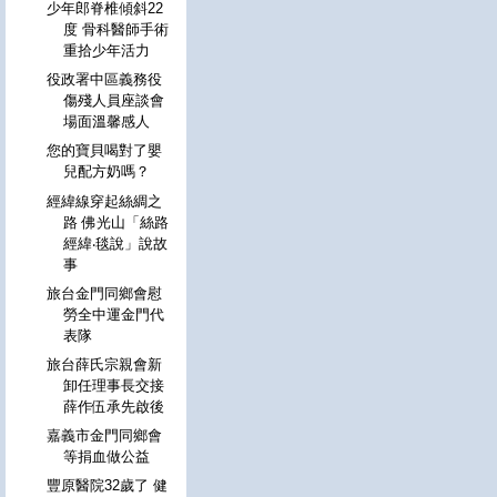
少年郎脊椎傾斜22
度 骨科醫師手術
重拾少年活力
役政署中區義務役
傷殘人員座談會
場面溫馨感人
您的寶貝喝對了嬰
兒配方奶嗎？
經緯線穿起絲綢之
路 佛光山「絲路
經緯‧毯說」說故
事
旅台金門同鄉會慰
勞全中運金門代
表隊
旅台薛氏宗親會新
卸任理事長交接
薛作伍承先啟後
嘉義市金門同鄉會
等捐血做公益
豐原醫院32歲了 健