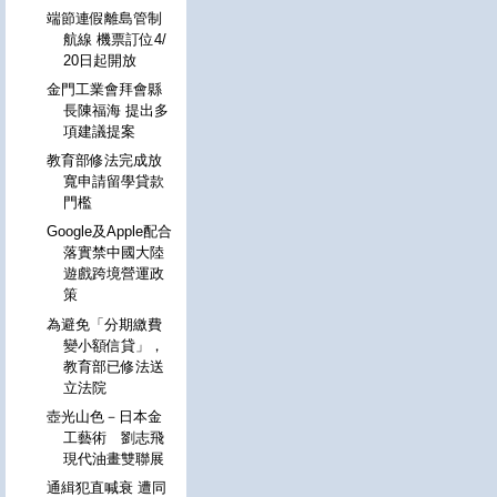
端節連假離島管制
航線 機票訂位4/
20日起開放
金門工業會拜會縣
長陳福海 提出多
項建議提案
教育部修法完成放
寬申請留學貸款
門檻
Google及Apple配合
落實禁中國大陸
遊戲跨境營運政
策
為避免「分期繳費
變小額信貸」，
教育部已修法送
立法院
壺光山色－日本金
工藝術 劉志飛
現代油畫雙聯展
通緝犯直喊衰 遭同