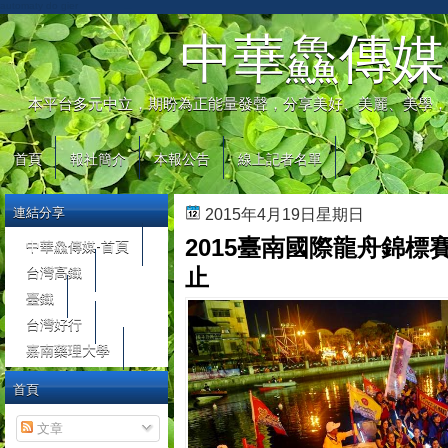
automaty do gier
中華鱻傳媒
本平台多元中立，期盼為正能量發聲，分享美好、美麗、美學，
首頁
報社簡介
本報公告
線上記者名單
連結分享
2015年4月19日星期日
2015臺南國際龍舟錦標
中華鱻傳媒-首頁
台灣高鐵
止
臺鐵
台灣好行
嘉南藥理大學
首頁
文章