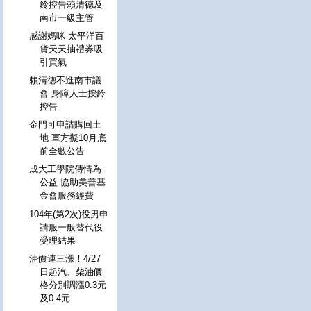
鈴控告賴清德及
南市一級主管
感謝媽咪 太平洋百
貨天天抽禮券吸
引買氣
賴清德不進南市議
會 身障人士按鈴
控告
金門可申請購回土
地 軍方擬10月底
前全數公告
成大工學院傳情為
公益 協助美善基
金會服務經費
104年(第2次)役男申
請服一般替代役
受理結果
油價連三漲！4/27
日起汽、柴油價
格分別調漲0.3元
及0.4元