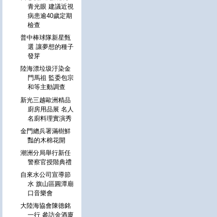
青光眼 建議近視
病患逾40歲定期
檢查
普中棒球隊新星甄
選 讓夢想的種子
發芽
陸海漂垃圾汙染金
門馬祖 監委包宗
和等主動調查
新光三越歐洲精品
廚房用品展 名人
名廚料理實演秀
金門總兵署滿樹鮮
豔的木棉花開
潮洲分局舉行新任
警察官授階典禮
自來水公司宣導節
水 旗山區圓潭廟
口音樂會
大陸海協會陳德銘
一行 參訪金酒廈