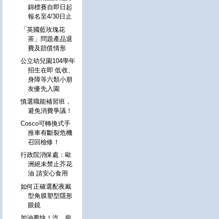
錦標賽自即日起
報名至4/30日止
「英國藍玫瑰花
茶」問題產品退
費及賠償情形
公立幼兒園104學年
招生在即 低收、
身障等六類小朋
友優先入園
慎選職能補習班，
避免消費爭議！
Cosco可轉換式手
推車有斷裂危機
召回檢修！
行政院消保處：歐
洲絕未禁止芥花
油 請安心食用
如何正確選配夜戴
型角膜塑型隱形
眼鏡
加油要快！汽、柴