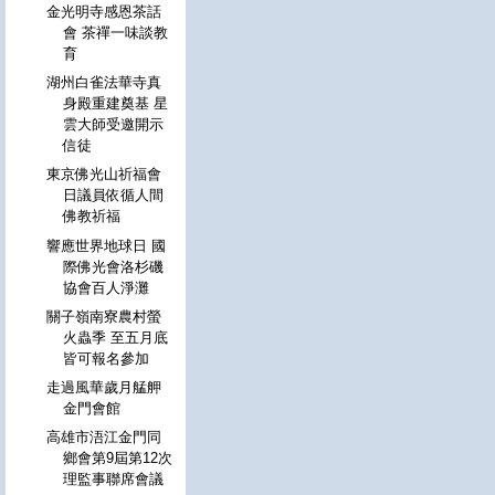
金光明寺感恩茶話
會 茶禪一味談教
育
湖州白雀法華寺真
身殿重建奠基 星
雲大師受邀開示
信徒
東京佛光山祈福會
日議員依循人間
佛教祈福
響應世界地球日 國
際佛光會洛杉磯
協會百人淨灘
關子嶺南寮農村螢
火蟲季 至五月底
皆可報名參加
走過風華歲月艋舺
金門會館
高雄市浯江金門同
鄉會第9屆第12次
理監事聯席會議