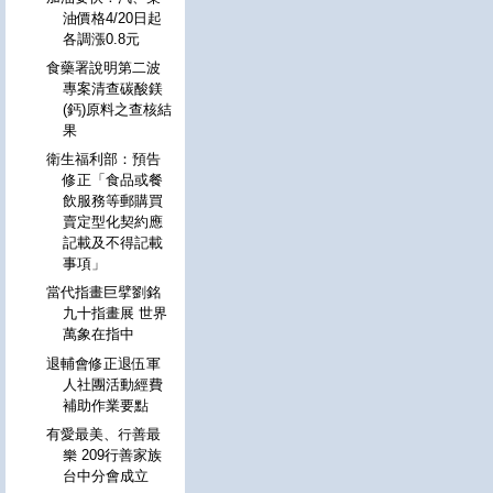
油價格4/20日起
各調漲0.8元
食藥署說明第二波
專案清查碳酸鎂
(鈣)原料之查核結
果
衛生福利部：預告
修正「食品或餐
飲服務等郵購買
賣定型化契約應
記載及不得記載
事項」
當代指畫巨擘劉銘
九十指畫展 世界
萬象在指中
退輔會修正退伍軍
人社團活動經費
補助作業要點
有愛最美、行善最
樂 209行善家族
台中分會成立