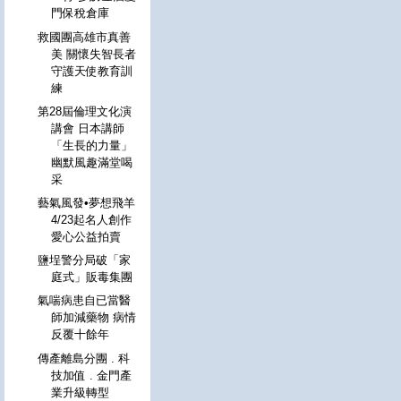
門保稅倉庫
救國團高雄市真善
美 關懷失智長者
守護天使教育訓
練
第28屆倫理文化演
講會 日本講師
「生長的力量」
幽默風趣滿堂喝
采
藝氣風發•夢想飛羊
4/23起名人創作
愛心公益拍賣
鹽埕警分局破「家
庭式」販毒集團
氣喘病患自已當醫
師加減藥物 病情
反覆十餘年
傳產離島分團 . 科
技加值 . 金門產
業升級轉型