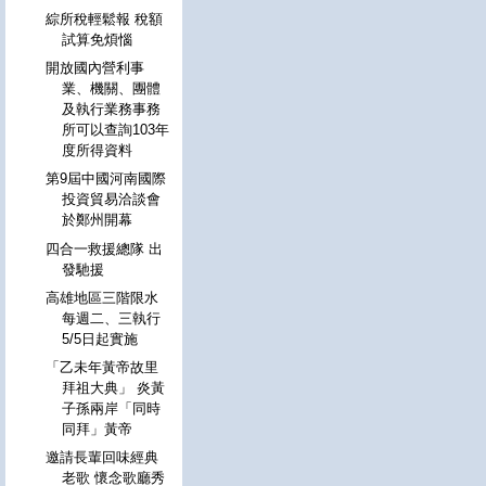
綜所稅輕鬆報 稅額
試算免煩惱
開放國內營利事
業、機關、團體
及執行業務事務
所可以查詢103年
度所得資料
第9屆中國河南國際
投資貿易洽談會
於鄭州開幕
四合一救援總隊 出
發馳援
高雄地區三階限水
每週二、三執行
5/5日起實施
「乙未年黃帝故里
拜祖大典」 炎黃
子孫兩岸「同時
同拜」黃帝
邀請長輩回味經典
老歌 懷念歌廳秀