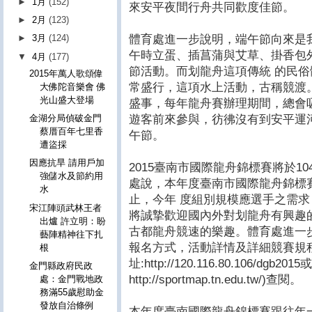
►
1月
(152)
來安平夜間行舟共同歡度佳節。
►
2月
(123)
體育處進一步說明，端午節向來是
►
3月
(124)
午時立蛋、插菖蒲與艾草、掛香包
▼
4月
(177)
節活動。而划龍舟這項傳統 的民
2015年萬人歌頌偉
常盛行，這項水上活動，古稱競渡
大佛陀音樂會 佛
光山盛大登場
盛事，每年龍舟賽辦理期間，總會
遊客前來參與，彷彿沒有到安平運
金湖分局偵破金門
蔡厝百年七里香
午節。
遭盜採
因應抗旱 請用戶加
2015臺南市國際龍舟錦標賽將於10
強儲水及節約用
處說，本年度臺南市國際龍舟錦標賽
水
止，今年 度組別規模應選手之需
宋江陣頭武林王者
將誠摯歡迎國內外對划龍舟有興趣
出爐 許立明：盼
古都龍舟競速的樂趣。體育處進一步
藝陣精神往下扎
報名方式，活動詳情及詳細競賽規
根
址:http://120.116.80.106/d
金門縣政府民政
http://sportmap.tn.edu.tw/)查閱。
處：金門戰地政
務滿55歲慰助金
發放自治條例
本年度臺南國際龍舟錦標賽跟往年一