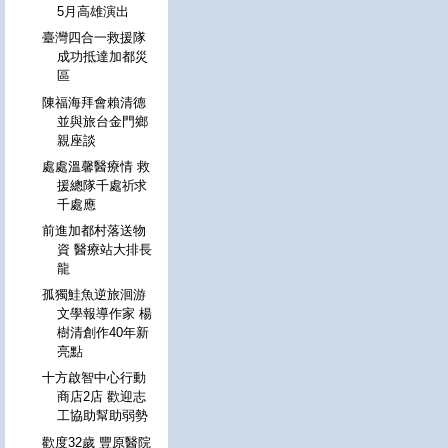
5月高雄演出
臺灣四合一救援隊
成功抵達加都災
區
陳福海拜會賴清德
並與旅台金門鄉
親座談
處處溫馨醫療情 救
援總隊千處祈求
千處應
前進加都村落送物
資 醫療站大排長
龍
孤獨鮭魚逆旅洄游
文學報導作家 楊
樹清創作40年新
亮點
十方啟智中心行動
商店2店 歡迎志
工協助幫助弱勢
歡度32歲 豐原醫院