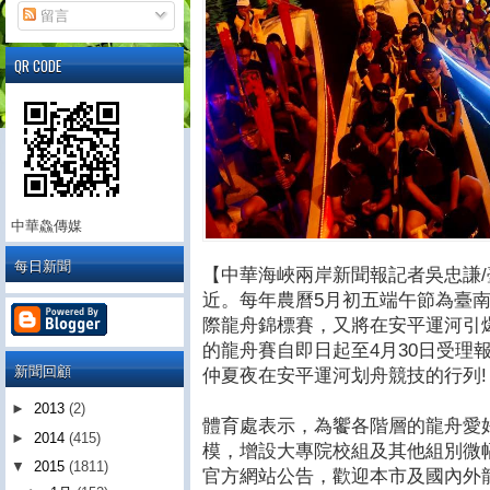
留言
QR CODE
中華鱻傳媒
每日新聞
【中華海峽兩岸新聞報記者吳忠謙
近。每年農曆5月初五端午節為臺
際龍舟錦標賽，又將在安平運河引
的龍舟賽自即日起至4月30日受理
新聞回顧
仲夏夜在安平運河划舟競技的行列!
►
2013
(2)
體育處表示，為饗各階層的龍舟愛
►
2014
(415)
模，增設大專院校組及其他組別微
▼
2015
(1811)
官方網站公告，歡迎本市及國內外