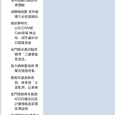
擎蚵體驗活動請你
來體驗
偵辦槍砲案 意外破
獲六合彩簽賭站
南紡夢時代
LOCCITANE
Cafe登場 林志
玲、胡宇威4/16
日開幕剪綵
金門縣水產試驗所
辦理「三棘鱟復
育放流」
熱力媽咪愛地球 齊
聚百貨跳有氧
臺南市議員林燕
祝、林美燕「公
器私用」記者會
金門推動再生能源
4/21日陽光社區
計畫推動及節電
宣導說明