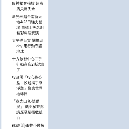
假神祕客稽核 超商
店員痛失金
新光三越台南新天
地4/23日強力登
場 詹姆士等名廚
精彩料理實演
太平洋百貨 關燈all
day 用行動守護
地球
十方啟智中心二手
行動商店2店試賣
了
役政署「役心為公
益，役起攜手來
淨灘」響應世界
地球日
『壺光山色‧雙聯
展』 戴羽禎茶席
講座吸睛指數破
百
(動新聞)市井小民按