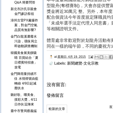
Q&A 簡要問答
型龍舟(奪標賽制)，大會亦提供豐
新北市許氏宗親會
獎金將近30萬元 整。另外，本年
金門參訪祭祖
配合個資法今年首度規定隊職員均
漳州古雷PX廠爆炸
「未成年選手法定代理人同意書」
案，對金門空氣
等相關證明文件。
品質有無影響?
金門白龍溪遭廢水
體育處非常歡迎對於划龍舟活動有
污染，環保局立
同在一樣的端午節，不同的慶祝方
即啟動調查機制
韓國美食展美饌吸
at
星期日, 4月 19, 2015
睛 百貨結合「夏
日禮賓特招會」
Labels:
新聞總覽-文化宗教
放電
金門降雨量持續不
佳 水情燈號由藍
轉綠 4/9日起減
沒有留言:
壓供水
聽好歌、嚐美食、
發佈留言
摸彩大獎，4/11
日作伙逗陣來
首
較新的文章
臺中市警局蔡義猛