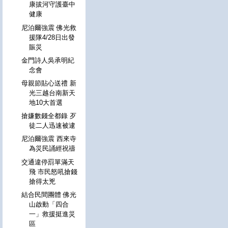
康拔河守護臺中
健康
尼泊爾強震 佛光救
援隊4/28日出發
賑災
金門詩人吳承明紀
念會
母親節貼心送禮 新
光三越台南新天
地10大首選
搶嫌數錢全都錄 歹
徒二人迅速被逮
尼泊爾強震 西來寺
為災民誦經祝禱
交通違停罰單滿天
飛 市民怒吼搶錢
搶得太兇
結合民間團體 佛光
山啟動「四合
一」救援挺進災
區