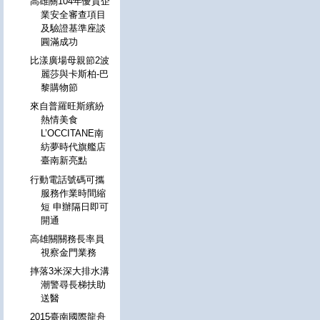
高雄關104年優質企
業安全審查項目
及驗證基準座談
圓滿成功
比漾廣場母親節2波
麗莎與卡斯柏-巴
黎購物節
來自普羅旺斯繽紛
熱情美食
L’OCCITANE南
紡夢時代旗艦店
臺南新亮點
行動電話號碼可攜
服務作業時間縮
短 申辦隔日即可
開通
高雄關關務長率員
視察金門業務
摔落3米深大排水溝
潮警尋長梯扶助
送醫
2015臺南國際龍舟