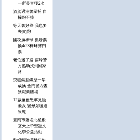
一所長查獲2次
酒駕遇潮警圍捕 自
撞跑不掉
等天氣好些 我也要
去賞螢!
國稅瘋棒球-集發票
換4/23棒球賽門
票
老伯迷了路 霧峰警
方協助找到回家
路
突破銅牆鐵壁一舉
成擒 金門警方查
獲職業賭場
12歲童罹患罕見膽
囊炎 變形如曬過
果乾
臺南市鹽埕北極殿
玄天上帝聖誕文
化季公益活動