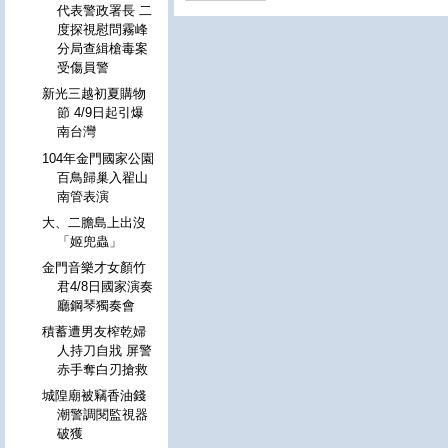
代表警政署長 二
度探視慰問霧峰
分局查緝槍毒案
受傷員警
新光三越初夏購物
節 4/9日起引爆
南台灣
104年金門國家公園
百鳥歸巢入翟山
南管表演
大、二膽島上出沒
「姬兜蟲」
金門音樂才女顏竹
君4/8日國家演奏
廳鋼琴獨奏會
積蓄遭男友榨乾婦
人持刀自戕 屏警
赤手奪白刃搶救
城隍廟被竊香油錢
潮警調閱監視器
破獲