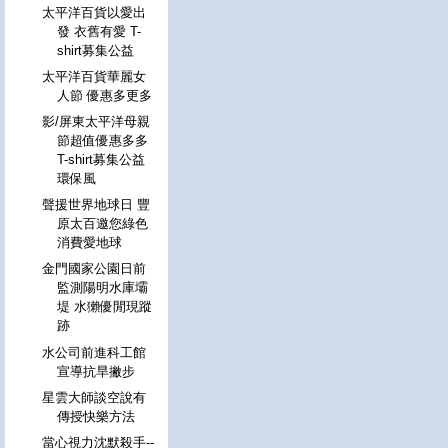
太平洋百貨以愛出
發 衣舊有愛 T-
shirt募集公益
太平洋百貨華麗女
人節 優惠多更多
影/屏東太平洋母親
節超值優惠多多
T-shirt募集公益
環保風
聲援世界地球日 豐
原太百邀您綠色
消費愛地球
金門國家公園日前
監測陽明水庫壩
堤 水獺優閒現蹤
跡
水公司前進科工館
宣導抗旱撇步
星雲大師談空說有
傳授快樂方法
當心視力沈默殺手--