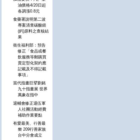
油價格4/20日起
各調漲0.8元
食藥署說明第二波
專案清查碳酸鎂
(鈣)原料之查核結
果
衛生福利部：預告
修正「食品或餐
飲服務等郵購買
賣定型化契約應
記載及不得記載
事項」
當代指畫巨擘劉銘
九十指畫展 世界
萬象在指中
退輔會修正退伍軍
人社團活動經費
補助作業要點
有愛最美、行善最
樂 209行善家族
台中分會成立