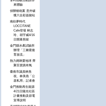
擎蚵體驗活動請你
來體驗
偵辦槍砲案 意外破
獲六合彩簽賭站
南紡夢時代
LOCCITANE
Cafe登場 林志
玲、胡宇威4/16
日開幕剪綵
金門縣水產試驗所
辦理「三棘鱟復
育放流」
熱力媽咪愛地球 齊
聚百貨跳有氧
臺南市議員林燕
祝、林美燕「公
器私用」記者會
金門推動再生能源
4/21日陽光社區
計畫推動及節電
宣導說明