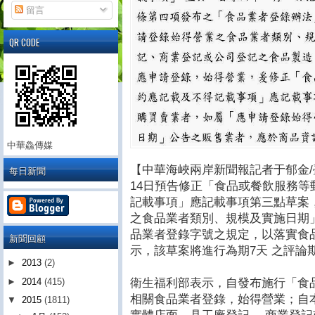
留言
QR CODE
中華鱻傳媒
【中華海峽兩岸新聞報記者于郁金/
每日新聞
14日預告修正「食品或餐飲服務
記載事項」應記載事項第三點草案
之食品業者類別、規模及實施日期
品業者登錄字號之規定，以落實食
新聞回顧
示，該草案將進行為期7天 之評論
►
2013
(2)
衛生福利部表示，自發布施行「食
►
2014
(415)
相關食品業者登錄，始得營業；自
▼
2015
(1811)