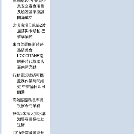
高雄關104年優質企
業安全審查項目
及驗證基準座談
圓滿成功
比漾廣場母親節2波
麗莎與卡斯柏-巴
黎購物節
來自普羅旺斯繽紛
熱情美食
L’OCCITANE南
紡夢時代旗艦店
臺南新亮點
行動電話號碼可攜
服務作業時間縮
短 申辦隔日即可
開通
高雄關關務長率員
視察金門業務
摔落3米深大排水溝
潮警尋長梯扶助
送醫
2015臺南國際龍舟