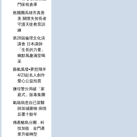
門保稅倉庫
救國團高雄市真善
美 關懷失智長者
守護天使教育訓
練
第28屆倫理文化演
講會 日本講師
「生長的力量」
幽默風趣滿堂喝
采
藝氣風發•夢想飛羊
4/23起名人創作
愛心公益拍賣
鹽埕警分局破「家
庭式」販毒集團
氣喘病患自已當醫
師加減藥物 病情
反覆十餘年
傳產離島分團 . 科
技加值 . 金門產
業升級轉型