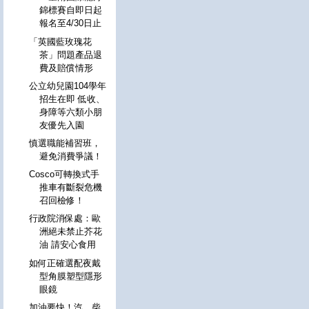
錦標賽自即日起
報名至4/30日止
「英國藍玫瑰花
茶」問題產品退
費及賠償情形
公立幼兒園104學年
招生在即 低收、
身障等六類小朋
友優先入園
慎選職能補習班，
避免消費爭議！
Cosco可轉換式手
推車有斷裂危機
召回檢修！
行政院消保處：歐
洲絕未禁止芥花
油 請安心食用
如何正確選配夜戴
型角膜塑型隱形
眼鏡
加油要快！汽、柴