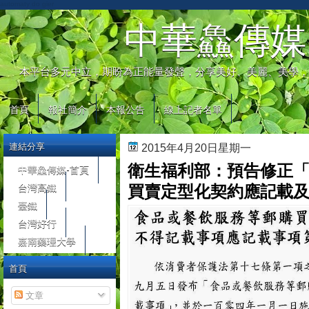
automaty do gier
中華鱻傳媒
本平台多元中立，期盼為正能量發聲，分享美好、美麗、美學，
首頁
報社簡介
本報公告
線上記者名單
連結分享
2015年4月20日星期一
衛生福利部：預告修正
中華鱻傳媒-首頁
台灣高鐵
買賣定型化契約應記載
臺鐵
台灣好行
嘉南藥理大學
首頁
文章