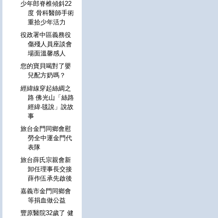
少年郎脊椎傾斜22
度 骨科醫師手術
重拾少年活力
役政署中區義務役
傷殘人員座談會
場面溫馨感人
您的寶貝喝對了嬰
兒配方奶嗎？
經緯線穿起絲綢之
路 佛光山「絲路
經緯‧毯說」說故
事
旅台金門同鄉會慰
勞全中運金門代
表隊
旅台薛氏宗親會新
卸任理事長交接
薛作伍承先啟後
嘉義市金門同鄉會
等捐血做公益
豐原醫院32歲了 健