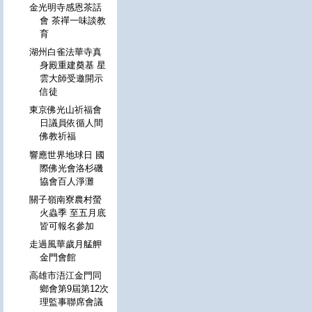
金光明寺感恩茶話
會 茶禪一味談教
育
湖州白雀法華寺真
身殿重建奠基 星
雲大師受邀開示
信徒
東京佛光山祈福會
日議員依循人間
佛教祈福
響應世界地球日 國
際佛光會洛杉磯
協會百人淨灘
關子嶺南寮農村螢
火蟲季 至五月底
皆可報名參加
走過風華歲月艋舺
金門會館
高雄市浯江金門同
鄉會第9屆第12次
理監事聯席會議