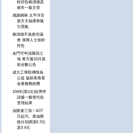
鈴控告賴清德及
南市一級主管
感謝媽咪 太平洋百
貨天天抽禮券吸
引買氣
賴清德不進南市議
會 身障人士按鈴
控告
金門可申請購回土
地 軍方擬10月底
前全數公告
成大工學院傳情為
公益 協助美善基
金會服務經費
104年(第2次)役男申
請服一般替代役
受理結果
油價連三漲！4/27
日起汽、柴油價
格分別調漲0.3元
及0.4元