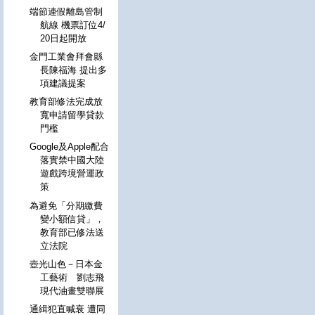
端節連假離島管制
航線 機票訂位4/
20日起開放
金門工業會拜會縣
長陳福海 提出多
項建議提案
教育部修法完成放
寬申請留學貸款
門檻
Google及Apple配合
落實禁中國大陸
遊戲跨境營運政
策
為避免「分期繳費
變小額信貸」，
教育部已修法送
立法院
壺光山色－日本金
工藝術 劉志飛
現代油畫雙聯展
通緝犯直喊衰 遭同