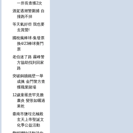
一所長查獲2次
酒駕遇潮警圍捕 自
撞跑不掉
等天氣好些 我也要
去賞螢!
國稅瘋棒球-集發票
換4/23棒球賽門
票
老伯迷了路 霧峰警
方協助找到回家
路
突破銅牆鐵壁一舉
成擒 金門警方查
獲職業賭場
12歲童罹患罕見膽
囊炎 變形如曬過
果乾
臺南市鹽埕北極殿
玄天上帝聖誕文
化季公益活動