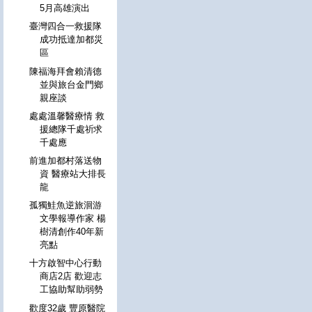
5月高雄演出
臺灣四合一救援隊
成功抵達加都災
區
陳福海拜會賴清德
並與旅台金門鄉
親座談
處處溫馨醫療情 救
援總隊千處祈求
千處應
前進加都村落送物
資 醫療站大排長
龍
孤獨鮭魚逆旅洄游
文學報導作家 楊
樹清創作40年新
亮點
十方啟智中心行動
商店2店 歡迎志
工協助幫助弱勢
歡度32歲 豐原醫院