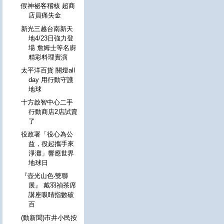
假神祕客稽核 超商
店員痛失金
新光三越台南新天
地4/23日強力登
場 詹姆士等名廚
精彩料理實演
太平洋百貨 關燈all
day 用行動守護
地球
十方啟智中心二手
行動商店2店試賣
了
役政署「役心為公
益，役起攜手來
淨灘」響應世界
地球日
『壺光山色‧雙聯
展』 戴羽禎茶席
講座吸睛指數破
百
(動新聞)市井小民按