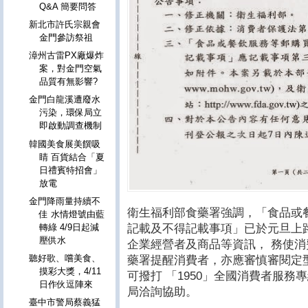
Q&A 簡要問答
新北市許氏宗親會
金門參訪祭祖
漳州古雷PX廠爆炸
案，對金門空氣
品質有無影響?
金門白龍溪遭廢水
污染，環保局立
即啟動調查機制
韓國美食展美饌吸
睛 百貨結合「夏
日禮賓特招會」
放電
金門降雨量持續不
衛生福利部食藥署強調，「食品或
佳 水情燈號由藍
記載及不得記載事項」已於元旦上
轉綠 4/9日起減
壓供水
企業經營者及商品等資訊， 務使
聽好歌、嚐美食、
藥署提醒消費者，亦應審慎審閱定
摸彩大獎，4/11
可撥打 「1950」全國消費者服
日作伙逗陣來
局洽詢協助。
臺中市警局蔡義猛