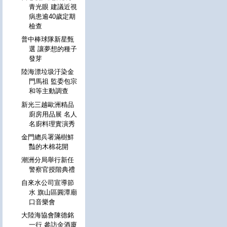
青光眼 建議近視
病患逾40歲定期
檢查
普中棒球隊新星甄
選 讓夢想的種子
發芽
陸海漂垃圾汙染金
門馬祖 監委包宗
和等主動調查
新光三越歐洲精品
廚房用品展 名人
名廚料理實演秀
金門總兵署滿樹鮮
豔的木棉花開
潮洲分局舉行新任
警察官授階典禮
自來水公司宣導節
水 旗山區圓潭廟
口音樂會
大陸海協會陳德銘
一行 參訪金酒廈