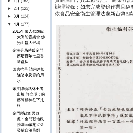
實體店面，具工廠登記、 商業登
►
1月
(152)
辦理登錄；如未完成登錄作業且經
►
2月
(123)
依食品安全衛生管理法處新台幣3萬
►
3月
(124)
▼
4月
(177)
2015年萬人歌頌偉
大佛陀音樂會 佛
光山盛大登場
金湖分局偵破金門
蔡厝百年七里香
遭盜採
因應抗旱 請用戶加
強儲水及節約用
水
宋江陣頭武林王者
出爐 許立明：盼
藝陣精神往下扎
根
金門縣政府民政
處：金門戰地政
務滿55歲慰助金
發放自治條例