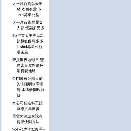
太平洋百貨以愛出
發 衣舊有愛 T-
shirt募集公益
太平洋百貨華麗女
人節 優惠多更多
影/屏東太平洋母親
節超值優惠多多
T-shirt募集公益
環保風
聲援世界地球日 豐
原太百邀您綠色
消費愛地球
金門國家公園日前
監測陽明水庫壩
堤 水獺優閒現蹤
跡
水公司前進科工館
宣導抗旱撇步
星雲大師談空說有
傳授快樂方法
當心視力沈默殺手--