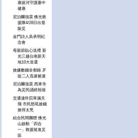
康拔河守護臺中
健康
尼泊爾強震 佛光救
援隊4/28日出發
賑災
金門詩人吳承明紀
念會
母親節貼心送禮 新
光三越台南新天
地10大首選
搶嫌數錢全都錄 歹
徒二人迅速被逮
尼泊爾強震 西來寺
為災民誦經祝禱
交通違停罰單滿天
飛 市民怒吼搶錢
搶得太兇
結合民間團體 佛光
山啟動「四合
一」救援挺進災
區