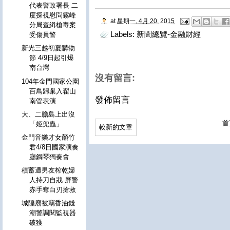
代表警政署長 二
度探視慰問霧峰
at
星期一, 4月 20, 2015
分局查緝槍毒案
Labels:
新聞總覽-金融財經
受傷員警
新光三越初夏購物
節 4/9日起引爆
南台灣
沒有留言:
104年金門國家公園
百鳥歸巢入翟山
發佈留言
南管表演
大、二膽島上出沒
首
「姬兜蟲」
較新的文章
金門音樂才女顏竹
君4/8日國家演奏
廳鋼琴獨奏會
積蓄遭男友榨乾婦
人持刀自戕 屏警
赤手奪白刃搶救
城隍廟被竊香油錢
潮警調閱監視器
破獲