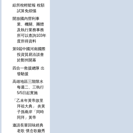
綜所稅輕鬆報 稅額
試算免煩惱
開放國內營利事
業、機關、團體
及執行業務事務
所可以查詢103年
度所得資料
第9屆中國河南國際
投資貿易洽談會
於鄭州開幕
四合一救援總隊 出
發馳援
高雄地區三階限水
每週二、三執行
5/5日起實施
「乙未年黃帝故里
拜祖大典」 炎黃
子孫兩岸「同時
同拜」黃帝
邀請長輩回味經典
老歌 懷念歌廳秀