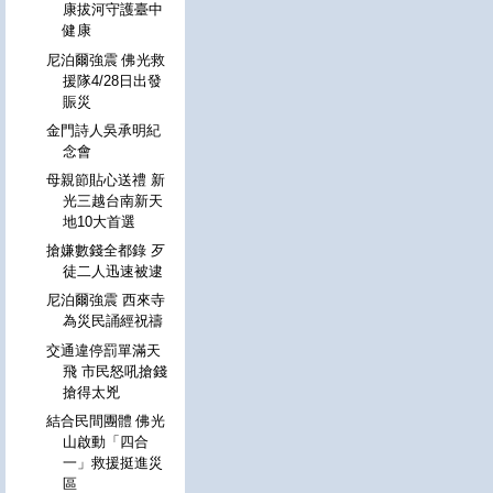
康拔河守護臺中
健康
尼泊爾強震 佛光救
援隊4/28日出發
賑災
金門詩人吳承明紀
念會
母親節貼心送禮 新
光三越台南新天
地10大首選
搶嫌數錢全都錄 歹
徒二人迅速被逮
尼泊爾強震 西來寺
為災民誦經祝禱
交通違停罰單滿天
飛 市民怒吼搶錢
搶得太兇
結合民間團體 佛光
山啟動「四合
一」救援挺進災
區