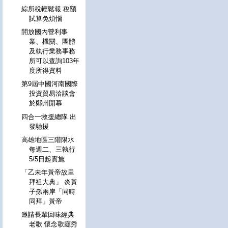
綜所稅輕鬆報 稅額
試算免煩惱
開放國內營利事
業、機關、團體
及執行業務事務
所可以查詢103年
度所得資料
第9屆中國河南國際
投資貿易洽談會
於鄭州開幕
四合一救援總隊 出
發馳援
高雄地區三階限水
每週二、三執行
5/5日起實施
「乙未年黃帝故里
拜祖大典」 炎黃
子孫兩岸「同時
同拜」黃帝
邀請長輩回味經典
老歌 懷念歌廳秀