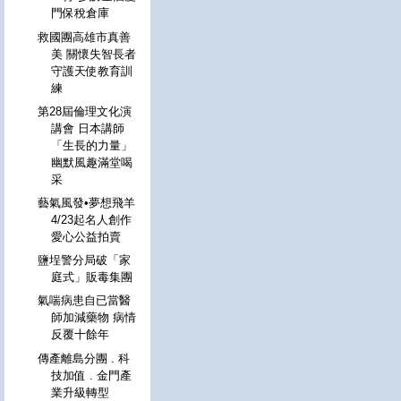
門保稅倉庫
救國團高雄市真善
美 關懷失智長者
守護天使教育訓
練
第28屆倫理文化演
講會 日本講師
「生長的力量」
幽默風趣滿堂喝
采
藝氣風發•夢想飛羊
4/23起名人創作
愛心公益拍賣
鹽埕警分局破「家
庭式」販毒集團
氣喘病患自已當醫
師加減藥物 病情
反覆十餘年
傳產離島分團 . 科
技加值 . 金門產
業升級轉型