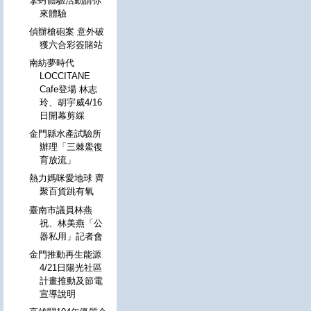
擎蚵體驗活動請你
來體驗
偵辦槍砲案 意外破
獲六合彩簽賭站
南紡夢時代
LOCCITANE
Cafe登場 林志
玲、胡宇威4/16
日開幕剪綵
金門縣水產試驗所
辦理「三棘鱟復
育放流」
熱力媽咪愛地球 齊
聚百貨跳有氧
臺南市議員林燕
祝、林美燕「公
器私用」記者會
金門推動再生能源
4/21日陽光社區
計畫推動及節電
宣導說明