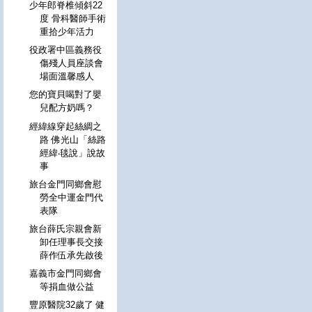
少年郎脊椎傾斜22
度 骨科醫師手術
重拾少年活力
役政署中區義務役
傷殘人員座談會
場面溫馨感人
您的寶貝喝對了嬰
兒配方奶嗎？
經緯線穿起絲綢之
路 佛光山「絲路
經緯‧毯說」說故
事
旅台金門同鄉會慰
勞全中運金門代
表隊
旅台薛氏宗親會新
卸任理事長交接
薛作伍承先啟後
嘉義市金門同鄉會
等捐血做公益
豐原醫院32歲了 健