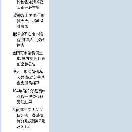
鈴控告賴清德及
南市一級主管
感謝媽咪 太平洋百
貨天天抽禮券吸
引買氣
賴清德不進南市議
會 身障人士按鈴
控告
金門可申請購回土
地 軍方擬10月底
前全數公告
成大工學院傳情為
公益 協助美善基
金會服務經費
104年(第2次)役男申
請服一般替代役
受理結果
油價連三漲！4/27
日起汽、柴油價
格分別調漲0.3元
及0.4元