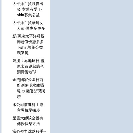
太平洋百貨以愛出
發 衣舊有愛 T-
shirt募集公益
太平洋百貨華麗女
人節 優惠多更多
影/屏東太平洋母親
節超值優惠多多
T-shirt募集公益
環保風
聲援世界地球日 豐
原太百邀您綠色
消費愛地球
金門國家公園日前
監測陽明水庫壩
堤 水獺優閒現蹤
跡
水公司前進科工館
宣導抗旱撇步
星雲大師談空說有
傳授快樂方法
當心視力沈默殺手--