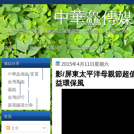
automaty do gier
中華鱻傳媒
本平台多元中立，期盼為正能量發聲，分享美好、美麗、美學，
首頁
報社簡介
本報公告
線上記者名單
連結分享
2015年4月11日星期六
影/屏東太平洋母親節超值優
中華鱻傳媒-首頁
台灣高鐵
益環保風
臺鐵
台灣好行
嘉南藥理大學
首頁
文章