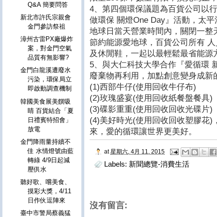
Q&A 簡要問答
4、第四個環保議題為百貨公司以
新北市許氏宗親會
做環保 關燈One Day』活動，太
金門參訪祭祖
地球日當天營業時間內，關閉一整天
漳州古雷PX廠爆炸
節約能源愛地球，百貨公司所有 人
案，對金門空氣
及休閒鞋，一起以最輕鬆最省能源
品質有無影響?
5、與大仁科技大學合作『愛循環 
金門白龍溪遭廢水
廢棄物再利用，加點創意變身成新
污染，環保局立
(1)西部牛仔(使用回收牛仔布)
即啟動調查機制
(2)玫瑰盛宴(使用回收紙餐盤餐具)
韓國美食展美饌吸
(3)碟影重重(使用回收回收光碟片)
睛 百貨結合「夏
(4)美好時光(使用回收回收塑膠花
日禮賓特招會」
放電
來，愛的循環讓世界更美好。
金門降雨量持續不
佳 水情燈號由藍
at
星期六, 4月 11, 2015
轉綠 4/9日起減
Labels:
新聞總覽-消費生活
壓供水
聽好歌、嚐美食、
摸彩大獎，4/11
日作伙逗陣來
沒有留言:
臺中市警局蔡義猛