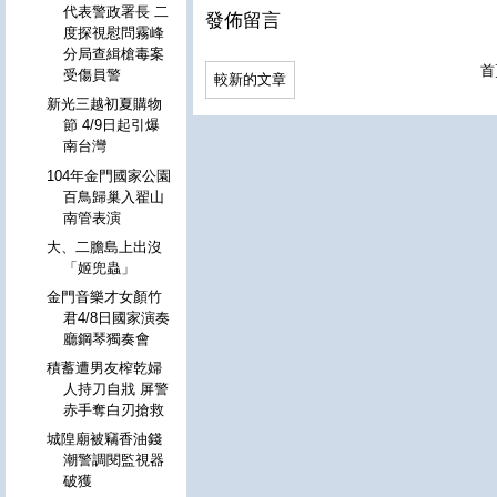
代表警政署長 二
發佈留言
度探視慰問霧峰
分局查緝槍毒案
首
受傷員警
較新的文章
新光三越初夏購物
節 4/9日起引爆
南台灣
104年金門國家公園
百鳥歸巢入翟山
南管表演
大、二膽島上出沒
「姬兜蟲」
金門音樂才女顏竹
君4/8日國家演奏
廳鋼琴獨奏會
積蓄遭男友榨乾婦
人持刀自戕 屏警
赤手奪白刃搶救
城隍廟被竊香油錢
潮警調閱監視器
破獲