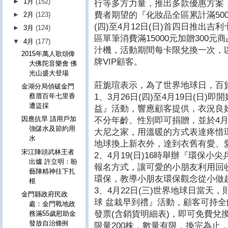
►
1月
(152)
行等多方力量，推出多款優惠方案
費者期望的『化妝品全區累計滿5000
►
2月
(123)
(四)至4月12日(日)首四日推出
►
3月
(124)
區單筆消費滿15000元加贈300元
▼
4月
(177)
汁機，活動期間每卡限兌換一次，
2015年萬人歌頌偉
牌VIP顧客。
大佛陀音樂會 佛
光山盛大登場
莊旎瑄表示，為了世界地球日，百
金湖分局偵破金門
1、3月26日(四)至4月19日(日)即
蔡厝百年七里香
遭盜採
益』活動，響應顧客提供，衣況良好沒
因應抗旱 請用戶加
不分年齡、性別即可捐贈，並於4月2
強儲水及節約用
大尼之家，用溫暖的方式表達疼惜
水
地球換上新衣外，達到衣舊有愛、
宋江陣頭武林王者
2、4月19(日)16時舉辦『環保小
出爐 許立明：盼
報名方式，讓可愛的小朋友利用回
藝陣精神往下扎
環保，教導小朋友環保觀念從小做
根
3、4月22日(三)世界地球日當天
金門縣政府民政
球 盆栽早到禮』活動，顧客可持全館
處：金門戰地政
發票(含銷貨明細表)，即可免費兌
務滿55歲慰助金
發放自治條例
限量200株，數量有限，換完為止