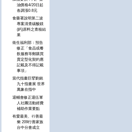
油價格4/20日起
各調漲0.8元
食藥署說明第二波
專案清查碳酸鎂
(鈣)原料之查核結
果
衛生福利部：預告
修正「食品或餐
飲服務等郵購買
賣定型化契約應
記載及不得記載
事項」
當代指畫巨擘劉銘
九十指畫展 世界
萬象在指中
退輔會修正退伍軍
人社團活動經費
補助作業要點
有愛最美、行善最
樂 209行善家族
台中分會成立