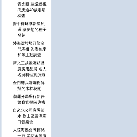
青光眼 建議近視
病患逾40歲定期
檢查
普中棒球隊新星甄
選 讓夢想的種子
發芽
陸海漂垃圾汙染金
門馬祖 監委包宗
和等主動調查
新光三越歐洲精品
廚房用品展 名人
名廚料理實演秀
金門總兵署滿樹鮮
豔的木棉花開
潮洲分局舉行新任
警察官授階典禮
自來水公司宣導節
水 旗山區圓潭廟
口音樂會
大陸海協會陳德銘
一行 參訪金酒廈