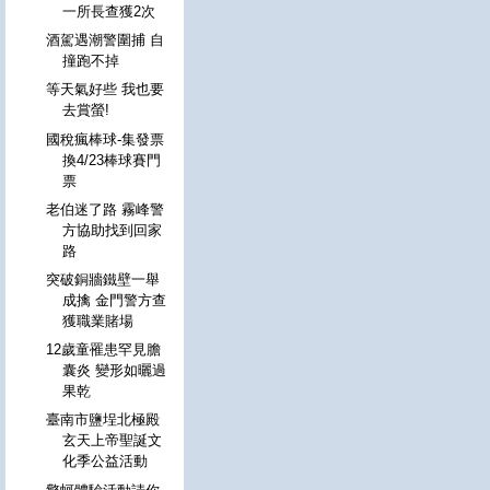
一所長查獲2次
酒駕遇潮警圍捕 自
撞跑不掉
等天氣好些 我也要
去賞螢!
國稅瘋棒球-集發票
換4/23棒球賽門
票
老伯迷了路 霧峰警
方協助找到回家
路
突破銅牆鐵壁一舉
成擒 金門警方查
獲職業賭場
12歲童罹患罕見膽
囊炎 變形如曬過
果乾
臺南市鹽埕北極殿
玄天上帝聖誕文
化季公益活動