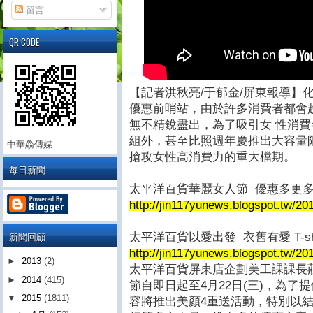
留言
QR CODE
【記者洪秋亮/于郁金/屏東報導】
優惠前哨站，由於許多消費者都會
無不精銳盡出，為了吸引女 性消
組外，甚至比照週年慶推出大容量
中華鱻傳媒
搶攻女性高消費力的重大檔期。
每日新聞
太平洋百貨華麗女人節 優惠多更
http://jin117yunews.blogspot.tw/20
新聞回顧
太平洋百貨以愛出發 衣舊有愛 T-sh
http://jin117yunews.blogspot.tw/201
►
2013
(2)
太平洋百貨屏東店企劃美工課課長
►
2014
(415)
節自即日起至4月22日(三)，為
▼
2015
(1811)
容將推出美顏4重送活動，特別以