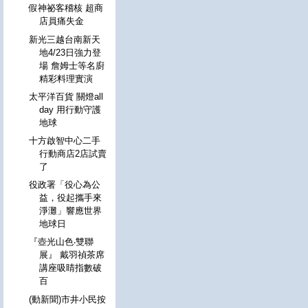
假神祕客稽核 超商
店員痛失金
新光三越台南新天
地4/23日強力登
場 詹姆士等名廚
精彩料理實演
太平洋百貨 關燈all
day 用行動守護
地球
十方啟智中心二手
行動商店2店試賣
了
役政署「役心為公
益，役起攜手來
淨灘」響應世界
地球日
『壺光山色‧雙聯
展』 戴羽禎茶席
講座吸睛指數破
百
(動新聞)市井小民按