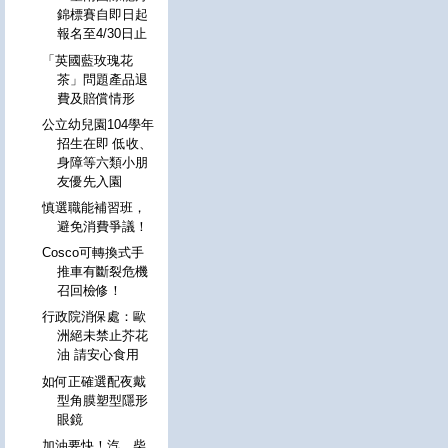
錦標賽自即日起
報名至4/30日止
「英國藍玫瑰花
茶」問題產品退
費及賠償情形
公立幼兒園104學年
招生在即 低收、
身障等六類小朋
友優先入園
慎選職能補習班，
避免消費爭議！
Cosco可轉換式手
推車有斷裂危機
召回檢修！
行政院消保處：歐
洲絕未禁止芥花
油 請安心食用
如何正確選配夜戴
型角膜塑型隱形
眼鏡
加油要快！汽、柴