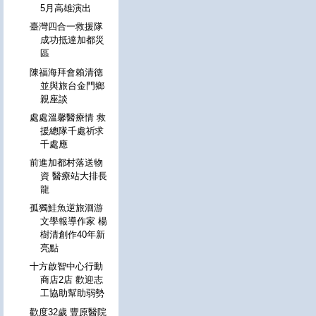
5月高雄演出
臺灣四合一救援隊
成功抵達加都災
區
陳福海拜會賴清德
並與旅台金門鄉
親座談
處處溫馨醫療情 救
援總隊千處祈求
千處應
前進加都村落送物
資 醫療站大排長
龍
孤獨鮭魚逆旅洄游
文學報導作家 楊
樹清創作40年新
亮點
十方啟智中心行動
商店2店 歡迎志
工協助幫助弱勢
歡度32歲 豐原醫院