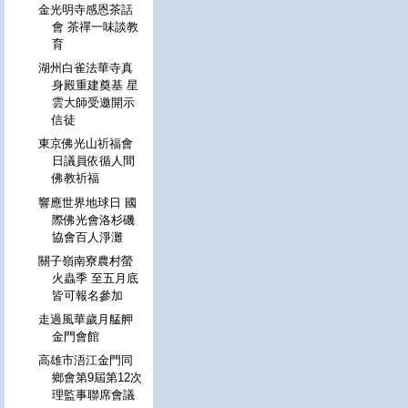
金光明寺感恩茶話
會 茶禪一味談教
育
湖州白雀法華寺真
身殿重建奠基 星
雲大師受邀開示
信徒
東京佛光山祈福會
日議員依循人間
佛教祈福
響應世界地球日 國
際佛光會洛杉磯
協會百人淨灘
關子嶺南寮農村螢
火蟲季 至五月底
皆可報名參加
走過風華歲月艋舺
金門會館
高雄市浯江金門同
鄉會第9屆第12次
理監事聯席會議