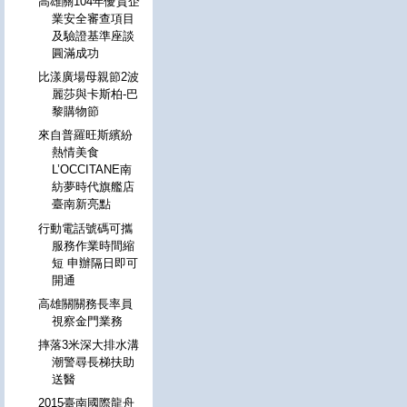
高雄關104年優質企
業安全審查項目
及驗證基準座談
圓滿成功
比漾廣場母親節2波
麗莎與卡斯柏-巴
黎購物節
來自普羅旺斯繽紛
熱情美食
L’OCCITANE南
紡夢時代旗艦店
臺南新亮點
行動電話號碼可攜
服務作業時間縮
短 申辦隔日即可
開通
高雄關關務長率員
視察金門業務
摔落3米深大排水溝
潮警尋長梯扶助
送醫
2015臺南國際龍舟