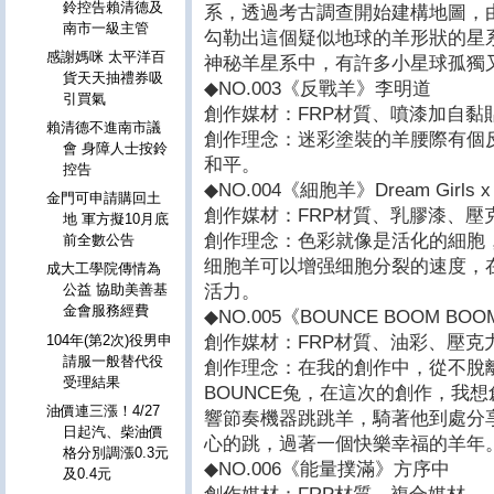
鈴控告賴清德及
系，透過考古調查開始建構地圖，
南市一級主管
勾勒出這個疑似地球的羊形狀的星
感謝媽咪 太平洋百
神秘羊星系中，有許多小星球孤獨
貨天天抽禮券吸
◆NO.003《反戰羊》李明道
引買氣
創作媒材：FRP材質、噴漆加自黏
賴清德不進南市議
創作理念：迷彩塗裝的羊腰際有個
會 身障人士按鈴
和平。
控告
◆NO.004《細胞羊》Dream Girls x 
金門可申請購回土
創作媒材：FRP材質、乳膠漆、壓
地 軍方擬10月底
創作理念：色彩就像是活化的細胞
前全數公告
细胞羊可以增强细胞分裂的速度，
成大工學院傳情為
活力。
公益 協助美善基
金會服務經費
◆NO.005《BOUNCE BOOM BOO
創作媒材：FRP材質、油彩、壓克
104年(第2次)役男申
請服一般替代役
創作理念：在我的創作中，從不脫
受理結果
BOUNCE兔，在這次的創作，我想
油價連三漲！4/27
響節奏機器跳跳羊，騎著他到處分
日起汽、柴油價
心的跳，過著一個快樂幸福的羊年
格分別調漲0.3元
◆NO.006《能量撲滿》方序中
及0.4元