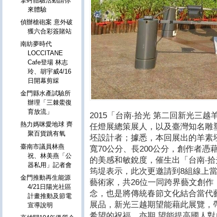
擎蚵體驗活動請你
來體驗
偵辦槍砲案 意外破
獲六合彩簽賭站
南紡夢時代
LOCCITANE
Cafe登場 林志
玲、胡宇威4/16
日開幕剪綵
金門縣水產試驗所
辦理「三棘鱟復
育放流」
2015「台南‧拾光 第二回新光三
熱力媽咪愛地球 齊
任燈展總策展人，以及臺灣知名雕
聚百貨跳有氧
坯設計者；據悉，本回展出的羊素坯重
臺南市議員林燕
寬70公分、長200公分，創作者
祝、林美燕「公
的美感和敏銳度，催生出「台南‧拾
器私用」記者會
筠堤表示，此次更邀請到8組線上
金門推動再生能源
藝術家，共26位一同跨界藝文創作
4/21日陽光社區
念，也是將傳統春節文化結合當代
計畫推動及節電
展品，新光三越期望能藉此展覽，
宣導說明
希望的祝福，亦期 望能提高國人