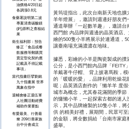
油價格4/20日起
各調漲0.8元
黃筠堤指出，此次台南新天地也擴大
食藥署說明第二波
羊年燈展」，邀請到週邊好朋友們
專案清查碳酸鎂
通道舉辦「一起數羊趣」，邀請台
(鈣)原料之查核結
西門館 內品牌與週邊的晶英酒店
果
繪的500隻小羊將展示於連通道，
衛生福利部：預告
讓臺南場充滿濃濃在地味。
修正「食品或餐
飲服務等郵購買
賣定型化契約應
據悉，彩繪的小羊是陶瓷製成的撲滿
記載及不得記載
公分，是小西門館內品牌「FEIT
事項」
羊戴著牛仔帽、 背上披著馬鞍，
當代指畫巨擘劉銘
的「暖暖的愛」，品牌利用乾燥花
九十指畫展 世界
呢；晶英酒店創作的「懶羊羊 度
萬象在指中
城市為概念，尤其春花滿開的季節，跟
退輔會修正退伍軍
的慵懶小羊，一起探索古都的迷人
人社團活動經費
示，其中品牌繪製的10隻小羊，
補助作業要點
供 的精美好禮，展期間，民眾可
有愛最美、行善最
的金額，將全數捐給「台南市家庭
樂 209行善家族
台中分會成立
盛舉。