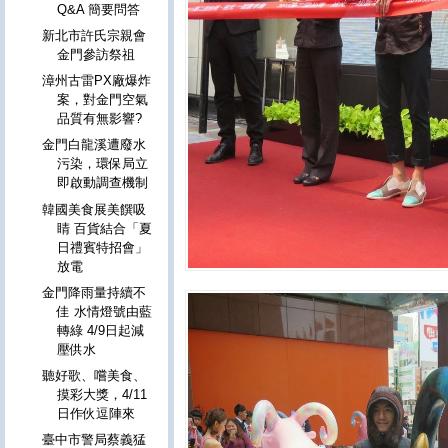
Q&A 簡要問答
新北市許氏宗親會
金門參訪祭祖
漳州古雷PX廠爆炸
案，對金門空氣
品質有無影響?
金門白龍溪遭廢水
污染，環保局立
即啟動調查機制
韓國美食展美饌吸
睛 百貨結合「夏
日禮賓特招會」
放電
金門降雨量持續不
佳 水情燈號由藍
轉綠 4/9日起減
壓供水
聽好歌、嚐美食、
摸彩大獎，4/11
日作伙逗陣來
臺中市警局蔡義猛