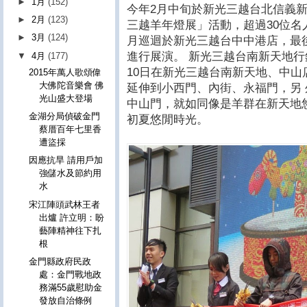
►
1月
(152)
今年2月中旬於新光三越台北信義新
►
2月
(123)
三越羊年燈展」活動，超過30位名
►
3月
(124)
月巡迴於新光三越台中中港店，最
進行展演。 新光三越台南新天地行
▼
4月
(177)
10日在新光三越台南新天地、中
2015年萬人歌頌偉
大佛陀音樂會 佛
延伸到小西門、內街、永福門，另
光山盛大登場
中山門，就如同像是羊群在新天地
金湖分局偵破金門
初夏悠閒時光。
蔡厝百年七里香
遭盜採
因應抗旱 請用戶加
強儲水及節約用
水
宋江陣頭武林王者
出爐 許立明：盼
藝陣精神往下扎
根
金門縣政府民政
處：金門戰地政
務滿55歲慰助金
發放自治條例