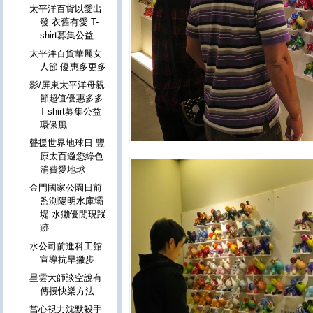
太平洋百貨以愛出
發 衣舊有愛 T-
shirt募集公益
太平洋百貨華麗女
人節 優惠多更多
影/屏東太平洋母親
節超值優惠多多
T-shirt募集公益
環保風
聲援世界地球日 豐
原太百邀您綠色
消費愛地球
金門國家公園日前
監測陽明水庫壩
堤 水獺優閒現蹤
跡
水公司前進科工館
宣導抗旱撇步
星雲大師談空說有
傳授快樂方法
當心視力沈默殺手--