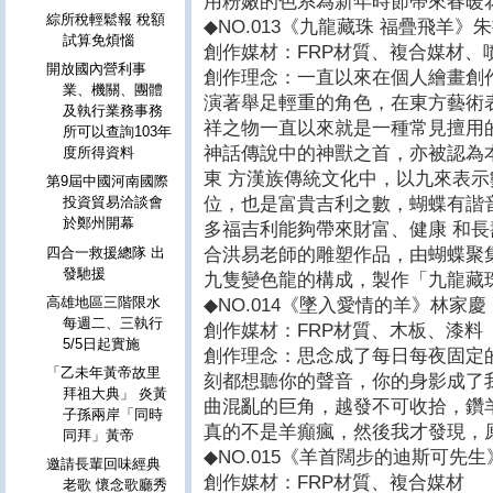
用粉嫩的色系為新年時節帶來春暖
綜所稅輕鬆報 稅額
◆NO.013《九龍藏珠 福疊飛羊》
試算免煩惱
創作媒材：FRP材質、複合媒材、
開放國內營利事
創作理念：一直以來在個人繪畫創
業、機關、團體
演著舉足輕重的角色，在東方藝術
及執行業務事務
祥之物一直以來就是一種常見擅用
所可以查詢103年
神話傳說中的神獸之首，亦被認為
度所得資料
東 方漢族傳統文化中，以九來表
第9屆中國河南國際
位，也是富貴吉利之數，蝴蝶有諧
投資貿易洽談會
於鄭州開幕
多福吉利能夠帶來財富、健康 和
合洪易老師的雕塑作品，由蝴蝶聚
四合一救援總隊 出
發馳援
九隻變色龍的構成，製作「九龍藏
高雄地區三階限水
◆NO.014《墜入愛情的羊》林家慶
每週二、三執行
創作媒材：FRP材質、木板、漆料
5/5日起實施
創作理念：思念成了每日每夜固定
「乙未年黃帝故里
刻都想聽你的聲音，你的身影成了
拜祖大典」 炎黃
曲混亂的巨角，越發不可收拾，鑽
子孫兩岸「同時
真的不是羊癲瘋，然後我才發現，
同拜」黃帝
◆NO.015《羊首闊步的迪斯可先
邀請長輩回味經典
創作媒材：FRP材質、複合媒材
老歌 懷念歌廳秀