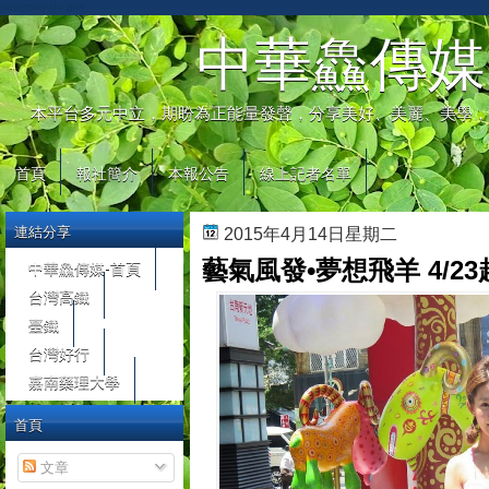
automaty do gier
中華鱻傳媒
本平台多元中立，期盼為正能量發聲，分享美好、美麗、美學，
首頁
報社簡介
本報公告
線上記者名單
連結分享
2015年4月14日星期二
藝氣風發•夢想飛羊 4/
中華鱻傳媒-首頁
台灣高鐵
臺鐵
台灣好行
嘉南藥理大學
首頁
文章