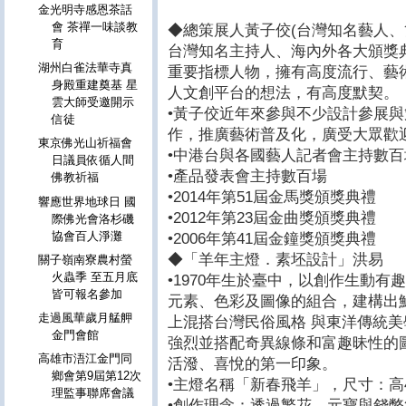
金光明寺感恩茶話
會 茶禪一味談教
◆總策展人黃子佼(台灣知名藝人、
育
台灣知名主持人、海內外各大頒獎
湖州白雀法華寺真
重要指標人物，擁有高度流行、藝
身殿重建奠基 星
人文創平台的想法，有高度默契。
雲大師受邀開示
•黃子佼近年來參與不少設計參展
信徒
作，推廣藝術普及化，廣受大眾歡
東京佛光山祈福會
•中港台與各國藝人記者會主持數百
日議員依循人間
•產品發表會主持數百場
佛教祈福
•2014年第51屆金馬獎頒獎典禮
響應世界地球日 國
•2012年第23屆金曲獎頒獎典禮
際佛光會洛杉磯
協會百人淨灘
•2006年第41屆金鐘獎頒獎典禮
◆「羊年主燈．素坯設計」洪易
關子嶺南寮農村螢
火蟲季 至五月底
•1970年生於臺中，以創作生動
皆可報名參加
元素、色彩及圖像的組合，建構出
走過風華歲月艋舺
上混搭台灣民俗風格 與東洋傳統
金門會館
強烈並搭配奇異線條和富趣昧性的
高雄市浯江金門同
活潑、喜悅的第一印象。
鄉會第9屆第12次
•主燈名稱「新春飛羊」，尺寸：高
理監事聯席會議
•創作理念：透過繁花、元寶與錢