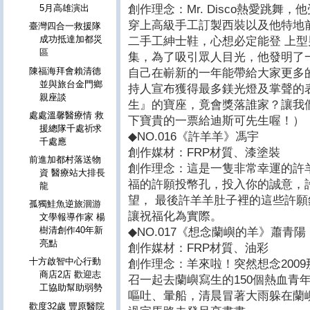
創作理念：Mr. Disco熱愛跳舞，
5月高雄演出
穿上高級手工訂製西裝以及他特地
臺灣四合一救援隊
成功抵達加都災
二手工紳士鞋，心想必定能登 上
區
集，為了吸引眾人目光，他發明了
陳福海拜會賴清德
自己在嶄新的一年能帶給大家更多
並與旅台金門鄉
持人宣布獲得最多鎂光燈及掌聲的
親座談
生』的寶座，竟會獎落誰家？讓我們繼續
處處溫馨醫療情 救
下寶貴的一票給迪斯可先生喔！）
援總隊千處祈求
◆NO.016《許羊羊》馮宇
千處應
創作媒材：FRP材質、漆塗裝
前進加都村落送物
創作理念：這是一隻非常幸運的許
資 醫療站大排長
福的許願投幣孔，投入你的誠意，
龍
望， 最後許羊羊肚子裡的這些許
孤獨鮭魚逆旅洄游
讓祝福化為實際。
文學報導作家 楊
樹清創作40年新
◆NO.017《想念蘭嶼的羊》蕭青陽
亮點
創作媒材：FRP材質、油彩
十方啟智中心行動
創作理念：羊來啦！突然想念200
商店2店 歡迎志
召一起去蘭嶼寫生的150個熱血青
工協助幫助弱勢
嘔吐、暈船，清晨冒著大雨躲在蘭
歡度32歲 豐原醫院