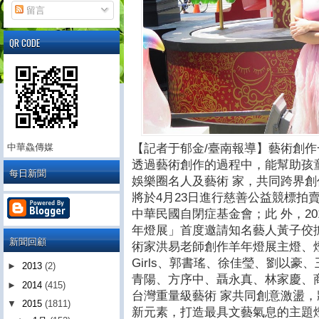
留言
QR CODE
【記者于郁金/臺南報導】藝術創
中華鱻傳媒
透過藝術創作的過程中，能幫助孩
每日新聞
娛樂圈名人及藝術 家，共同跨界創
將於4月23日進行慈善公益競標拍
中華民國自閉症基金會；此 外，20
年燈展」首度邀請知名藝人黃子佼
新聞回顧
術家洪易老師創作羊年燈展主燈、燈
Girls、郭書瑤、徐佳瑩、劉以豪
►
2013
(2)
青陽、方序中、聶永真、林家慶、
►
2014
(415)
台灣重量級藝術 家共同創意激盪
▼
2015
(1811)
新元素，打造最具文藝氣息的主題