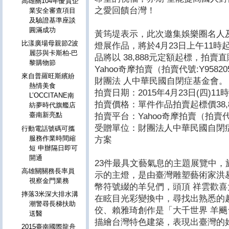
高雄關104年優質企
之愛回饋台灣！
業安全審查項目
及驗證基準座談
圓滿成功
黃筠堤表示，此次邀集娛樂圈名人
比漾廣場母親節2波
燈展作品，將於4月23日上午11
麗莎與卡斯柏-巴
品將以 38,888元定額起標，拍賣直
黎購物節
Yahoo奇摩拍賣（拍賣代號:Y958
來自普羅旺斯繽紛
財團法 人中華民國自閉症基金會。
熱情美食
拍賣日期：2015年4月23日(四)11時
L’OCCITANE南
拍賣價格：單件作品拍賣起標價38,8
紡夢時代旗艦店
臺南新亮點
拍賣平台：Yahoo奇摩拍賣（拍賣代號:
受贈單位：財團法人中華民國自閉
行動電話號碼可攜
服務作業時間縮
方案
短 申辦隔日即可
開通
23件最具文藝氣息的主題展覽中
高雄關關務長率員
示的主燈，是由臺灣雕塑藝術家洪
視察金門業務
幣符號綴的羊兒們，頭頂 祥雲歡
摔落3米深大排水溝
在眩目光彩變換中，尋找出熟悉的
潮警尋長梯扶助
佼、賴雅琦創作是「大千世界 羊
送醫
描繪台灣特色建築，表現出臺灣的好
2015臺南國際龍舟