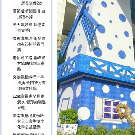
一所長查獲2次
酒駕遇潮警圍捕 自
撞跑不掉
等天氣好些 我也要
去賞螢!
國稅瘋棒球-集發票
換4/23棒球賽門
票
老伯迷了路 霧峰警
方協助找到回家
路
突破銅牆鐵壁一舉
成擒 金門警方查
獲職業賭場
12歲童罹患罕見膽
囊炎 變形如曬過
果乾
臺南市鹽埕北極殿
玄天上帝聖誕文
化季公益活動