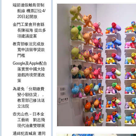
端節連假離島管制
航線 機票訂位4/
20日起開放
金門工業會拜會縣
長陳福海 提出多
項建議提案
教育部修法完成放
寬申請留學貸款
門檻
Google及Apple配合
落實禁中國大陸
遊戲跨境營運政
策
為避免「分期繳費
變小額信貸」，
教育部已修法送
立法院
壺光山色－日本金
工藝術 劉志飛
現代油畫雙聯展
通緝犯直喊衰 遭同