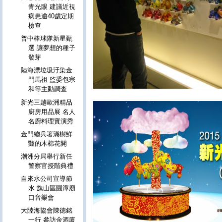
青光眼 建議近視
病患逾40歲定期
檢查
普中棒球隊新星甄
選 讓夢想的種子
發芽
陸海漂垃圾汙染金
門馬祖 監委包宗
和等主動調查
新光三越歐洲精品
廚房用品展 名人
名廚料理實演秀
金門總兵署滿樹鮮
豔的木棉花開
潮洲分局舉行新任
警察官授階典禮
自來水公司宣導節
水 旗山區圓潭廟
口音樂會
大陸海協會陳德銘
一行 參訪金酒廈