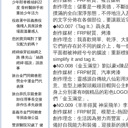
創作媒材：FRP材質、複合媒材
少年郎脊椎傾斜22
創作理念：儲蓄是一種美德，不斷
度 骨科醫師手術
撲滿的全白潔淨形態，不停地注入
重拾少年活力
的文字分佈在各個部位，要讓親近
役政署中區義務役
◆NO.007《Tag It.》聶永真
傷殘人員座談會
場面溫馨感人
創作媒材：FRP材質、烤漆
您的寶貝喝對了嬰
創作理念：我喜歡簡單、乾淨、大
兒配方奶嗎？
它們的存在於不同的媒介上，每一
經緯線穿起絲綢之
平面都被神經兮兮的腦波：重新標籤成另一種識
路 佛光山「絲路
simplify it and tag it.
經緯‧毯說」說故
◆NO.008《金玉滿堂》劉以豪x陳
事
創作媒材：FRP材質、汽車烤漆
旅台金門同鄉會慰
創作理念：靈感源自傳統八仙彩用
勞全中運金門代
意。造型上繪製頭戴頭目帽與公主帽
表隊
身上分別著有8個精品的彩色LOG
旅台薛氏宗親會新
們「金玉滿堂」。
卸任理事長交接
◆NO.009《羊羊得翼 神采飛羊》
薛作伍承先啟後
創作媒材：FRP材質、模塑土-熱
嘉義市金門同鄉會
等捐血做公益
創作理念：生活因為努力而豐富，
備好自我能力和裝備，迎接新的挑
豐原醫院32歲了 健