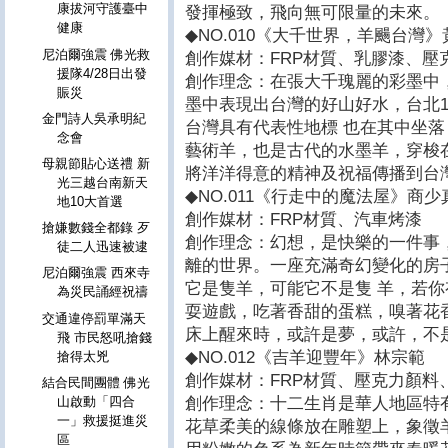
康拔河守護臺中
發揮極致，飛向無可限量的未來。
健康
◆NO.010《大千世界，羊颺台灣
尼泊爾強震 佛光救
創作媒材：FRP材質、乳膠漆、壓
援隊4/28日出發
創作理念：在張大千瑰麗的彩墨中
賑災
墨中表現出台灣的好山好水，台北1
金門詩人吳承明紀
台灣具有代表性地標 也在其中坐
念會
藝術羊，也是古代的水墨羊，穿梭
母親節貼心送禮 新
將洋洋得意的精神及祝福傳播到台
光三越台南新天
◆NO.011《行走中的魔法屋》商少
地10大首選
創作媒材：FRP材質、汽車烤漆
搶嫌數錢全都錄 歹
創作理念：幻想，是快樂的一件事
徒二人迅速被逮
離的世界。一座充滿奇幻變化的房
尼泊爾強震 西來寺
它是隻羊，可能它不是隻 羊，若
為災民誦經祝禱
耍遊戲，吃著香甜的蛋糕，嗅著花香
交通違停罰單滿天
床上醒來時，或許是夢，或許，不是 夢....
飛 市民怒吼搶錢
◆NO.012《吉羊迎豐年》林宗範
搶得太兇
創作媒材：FRP材質、壓克力顏料
結合民間團體 佛光
創作理念：十二生肖是華人地區特
山啟動「四合
一」救援挺進災
花草柔美的線條放在雕塑上，象徵
區