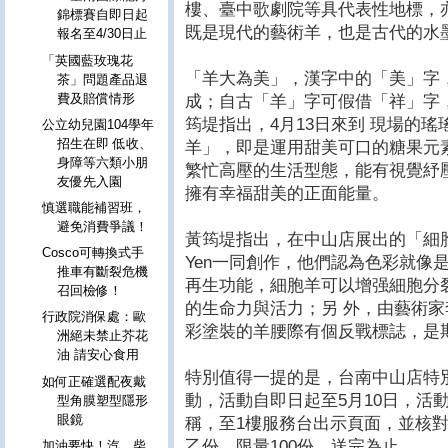
樓、臺中歌劇院等具代表性地標，
錦標賽自即日起
既是現代的藝術羊，也是古代的水
報名至4/30日止
「英國藍玫瑰花
「羊大為美」，漢字中的「美」字
茶」問題產品退
費及賠償情形
成；自古「羊」字可假借「祥」字
筠堤指出，4月13日來到 現場的
公立幼兒園104學年
招生在即 低收、
羊」，即是運用甜美可口的糖果元
身障等六類小朋
繁忙高壓的生活型態，能有視覺紓
友優先入園
擁有幸福甜美的正面能量。
慎選職能補習班，
避免消費爭議！
黃筠堤指出，在中山店展出的「細胞羊」，
Cosco可轉換式手
Yen一同創作，他們認為色彩就像
推車有斷裂危機
再生功能，細胞羊可以增强細胞分
召回檢修！
的生命力與活力；另 外，由藝術
行政院消保處：歐
彩塗裝的羊腰際有個反戰標誌，是
洲絕未禁止芥花
油 請安心食用
特別值得一提的是，台南中山店特
如何正確選配夜戴
動，活動自即日起至5月10日，活
型角膜塑型隱形
眼鏡
稱，至1樓服務台出示頁面，並核
乙份，限量100份，送完為止。
加油要快！汽、柴