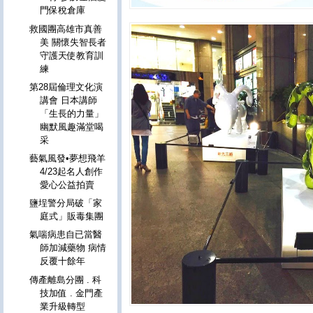
門保稅倉庫
救國團高雄市真善
美 關懷失智長者
守護天使教育訓
練
第28屆倫理文化演
講會 日本講師
「生長的力量」
幽默風趣滿堂喝
采
藝氣風發•夢想飛羊
4/23起名人創作
愛心公益拍賣
鹽埕警分局破「家
庭式」販毒集團
氣喘病患自已當醫
師加減藥物 病情
反覆十餘年
傳產離島分團 . 科
技加值 . 金門產
業升級轉型