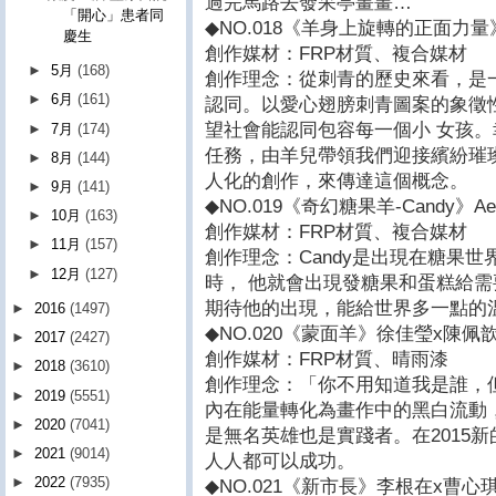
過完馬路去發呆亭畫畫…
「開心」患者同
◆NO.018《羊身上旋轉的正面力
慶生
創作媒材：FRP材質、複合媒材
►
5月
(168)
創作理念：從刺青的歷史來看，是
►
6月
(161)
認同。以愛心翅膀刺青圖案的象徵
望社會能認同包容每一個小 女孩
►
7月
(174)
任務，由羊兒帶領我們迎接繽紛璀
►
8月
(144)
人化的創作，來傳達這個概念。
►
9月
(141)
◆NO.019《奇幻糖果羊-Candy》Ae
►
10月
(163)
創作媒材：FRP材質、複合媒材
►
11月
(157)
創作理念：Candy是出現在糖果
►
12月
(127)
時， 他就會出現發糖果和蛋糕給
期待他的出現，能給世界多一點的
►
2016
(1497)
◆NO.020《蒙面羊》徐佳瑩x陳佩
►
2017
(2427)
創作媒材：FRP材質、晴雨漆
►
2018
(3610)
創作理念：「你不用知道我是誰，
►
2019
(5551)
內在能量轉化為畫作中的黑白流動
►
2020
(7041)
是無名英雄也是實踐者。在2015
►
2021
(9014)
人人都可以成功。
►
2022
(7935)
◆NO.021《新市長》李根在x曹心