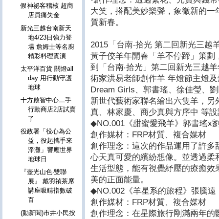
假神祕客稽核 超商
大笑，搭配美妙樂聲，象徵新的一
店員痛失金
賀新春。
新光三越台南新天
地4/23日強力登
2015「台南‧拾光 第二回新光三
場 詹姆士等名廚
黃子佼羊年開春「羊不停蹄」策劃，
精彩料理實演
到「台南‧拾光」第二回新光三越
太平洋百貨 關燈all
術家洪易老師創作羊 年燈節主燈
day 用行動守護
地球
Dream Girls、郭書瑤、徐佳
新世代藝術家聯名繪出六隻羊，另
十方啟智中心二手
行動商店2店試賣
真、林家慶、商少真與方序中 等設
了
◆NO.001《甜蜜愛飛羊》郭書瑤x
役政署「役心為公
創作媒材：FRP材質、複合媒材
益，役起攜手來
創作理念：這次的作品運用了許多
淨灘」響應世界
心天真可愛的繽紛想像。並透過柔
地球日
生活型態，能有視覺紓壓的療癒效
『壺光山色‧雙聯
美的正面能量。
展』 戴羽禎茶席
◆NO.002《羊星系的旅程》張騰遠
講座吸睛指數破
百
創作媒材：FRP材質、複合媒材
創作理念：在星際旅行剛滿兩年的
(動新聞)市井小民按