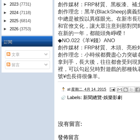
創作媒材：FRP材質、黑板漆、補
►
2023
(7731)
創作理念：黑羊(BlackSheep
►
2024
(7118)
中總是被投以異樣眼光。在新市長
►
2025
(6814)
和官僚文化，讓大眾注意到那對閃
►
2026
(3753)
在新的一年，都能頭角崢嶸！
◆NO.022《羊¥錢》ANO
訂閱
創作媒材：FRP材質、木頭、亮粉
創作理念：小時候都費盡心力突破
文章
拿到手，長大後，往往都會受到現
留言
裡，可以勾起兒時對遊戲的那種執著
號¥也長得很像羊。
at
星期二, 4月 14, 2015
Labels:
新聞總覽-娛樂影劇
沒有留言:
發佈留言