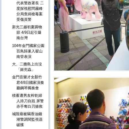
代表警政署長 二
度探視慰問霧峰
分局查緝槍毒案
受傷員警
新光三越初夏購物
節 4/9日起引爆
南台灣
104年金門國家公園
百鳥歸巢入翟山
南管表演
大、二膽島上出沒
「姬兜蟲」
金門音樂才女顏竹
君4/8日國家演奏
廳鋼琴獨奏會
積蓄遭男友榨乾婦
人持刀自戕 屏警
赤手奪白刃搶救
城隍廟被竊香油錢
潮警調閱監視器
破獲