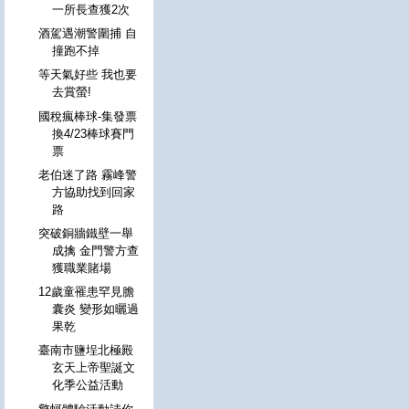
一所長查獲2次
酒駕遇潮警圍捕 自
撞跑不掉
等天氣好些 我也要
去賞螢!
國稅瘋棒球-集發票
換4/23棒球賽門
票
老伯迷了路 霧峰警
方協助找到回家
路
突破銅牆鐵壁一舉
成擒 金門警方查
獲職業賭場
12歲童罹患罕見膽
囊炎 變形如曬過
果乾
臺南市鹽埕北極殿
玄天上帝聖誕文
化季公益活動