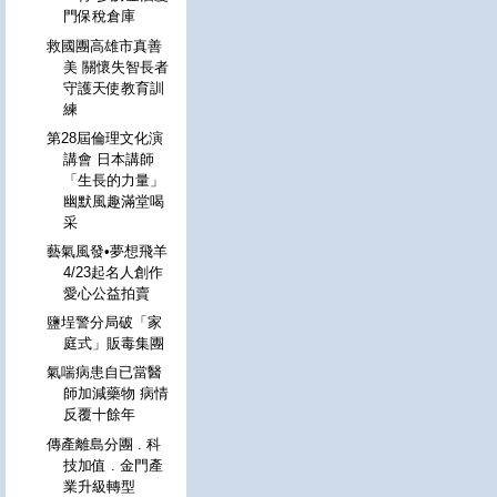
門保稅倉庫
救國團高雄市真善
美 關懷失智長者
守護天使教育訓
練
第28屆倫理文化演
講會 日本講師
「生長的力量」
幽默風趣滿堂喝
采
藝氣風發•夢想飛羊
4/23起名人創作
愛心公益拍賣
鹽埕警分局破「家
庭式」販毒集團
氣喘病患自已當醫
師加減藥物 病情
反覆十餘年
傳產離島分團 . 科
技加值 . 金門產
業升級轉型