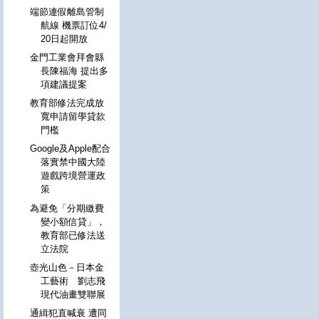
端節連假離島管制
航線 機票訂位4/
20日起開放
金門工業會拜會縣
長陳福海 提出多
項建議提案
教育部修法完成放
寬申請留學貸款
門檻
Google及Apple配合
落實禁中國大陸
遊戲跨境營運政
策
為避免「分期繳費
變小額信貸」，
教育部已修法送
立法院
壺光山色－日本金
工藝術 劉志飛
現代油畫雙聯展
通緝犯直喊衰 遭同