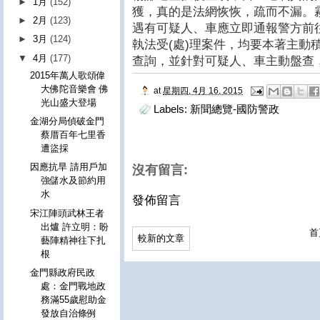
►
1月
(152)
獲，真的是法網恢恢，疏而不漏。
►
2月
(123)
遇有可疑人、車應立即通報警方前
►
3月
(124)
執法受(處)理案件，均要本著主動
▼
4月
(177)
查詢，並針對可疑人、車主動盤查
2015年萬人歌頌偉
大佛陀音樂會 佛
at
星期四, 4月 16, 2015
光山盛大登場
Labels:
新聞總覽-國防警政
金湖分局偵破金門
蔡厝百年七里香
遭盜採
因應抗旱 請用戶加
沒有留言:
強儲水及節約用
水
發佈留言
宋江陣頭武林王者
出爐 許立明：盼
首
較新的文章
藝陣精神往下扎
根
金門縣政府民政
處：金門戰地政
務滿55歲慰助金
發放自治條例