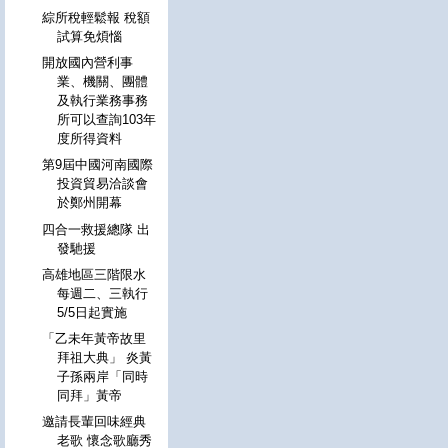
綜所稅輕鬆報 稅額
試算免煩惱
開放國內營利事
業、機關、團體
及執行業務事務
所可以查詢103年
度所得資料
第9屆中國河南國際
投資貿易洽談會
於鄭州開幕
四合一救援總隊 出
發馳援
高雄地區三階限水
每週二、三執行
5/5日起實施
「乙未年黃帝故里
拜祖大典」 炎黃
子孫兩岸「同時
同拜」黃帝
邀請長輩回味經典
老歌 懷念歌廳秀