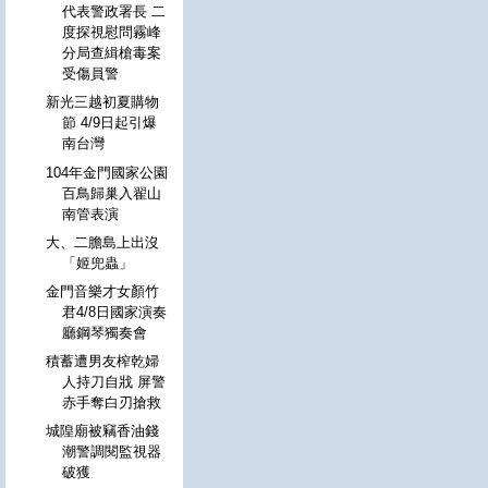
代表警政署長 二
度探視慰問霧峰
分局查緝槍毒案
受傷員警
新光三越初夏購物
節 4/9日起引爆
南台灣
104年金門國家公園
百鳥歸巢入翟山
南管表演
大、二膽島上出沒
「姬兜蟲」
金門音樂才女顏竹
君4/8日國家演奏
廳鋼琴獨奏會
積蓄遭男友榨乾婦
人持刀自戕 屏警
赤手奪白刃搶救
城隍廟被竊香油錢
潮警調閱監視器
破獲