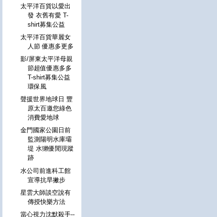
太平洋百貨以愛出
發 衣舊有愛 T-
shirt募集公益
太平洋百貨華麗女
人節 優惠多更多
影/屏東太平洋母親
節超值優惠多多
T-shirt募集公益
環保風
聲援世界地球日 豐
原太百邀您綠色
消費愛地球
金門國家公園日前
監測陽明水庫壩
堤 水獺優閒現蹤
跡
水公司前進科工館
宣導抗旱撇步
星雲大師談空說有
傳授快樂方法
當心視力沈默殺手--