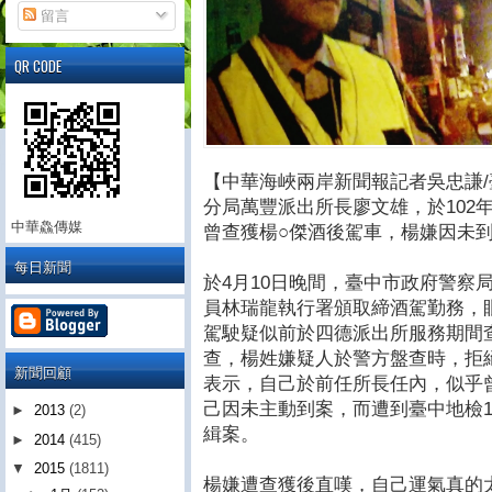
留言
QR CODE
【中華海峽兩岸新聞報記者吳忠謙
分局萬豐派出所長廖文雄，於102
中華鱻傳媒
曾查獲楊○傑酒後駕車，楊嫌因未
每日新聞
於4月10日晚間，臺中市政府警察
員林瑞龍執行署頒取締酒駕勤務，
駕駛疑似前於四德派出所服務期間
查，楊姓嫌疑人於警方盤查時，拒
新聞回顧
表示，自己於前任所長任內，似乎
己因未主動到案，而遭到臺中地檢10
►
2013
(2)
緝案。
►
2014
(415)
▼
2015
(1811)
楊嫌遭查獲後直嘆，自己運氣真的