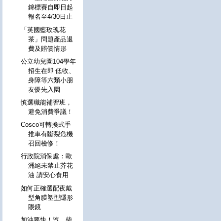
錦標賽自即日起
報名至4/30日止
「英國藍玫瑰花
茶」問題產品退
費及賠償情形
公立幼兒園104學年
招生在即 低收、
身障等六類小朋
友優先入園
慎選職能補習班，
避免消費爭議！
Cosco可轉換式手
推車有斷裂危機
召回檢修！
行政院消保處：歐
洲絕未禁止芥花
油 請安心食用
如何正確選配夜戴
型角膜塑型隱形
眼鏡
加油要快！汽、柴