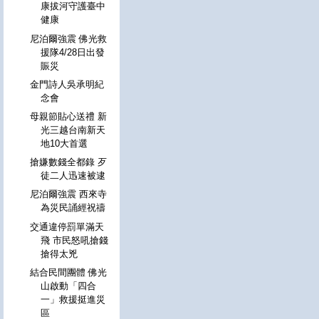
康拔河守護臺中
健康
尼泊爾強震 佛光救
援隊4/28日出發
賑災
金門詩人吳承明紀
念會
母親節貼心送禮 新
光三越台南新天
地10大首選
搶嫌數錢全都錄 歹
徒二人迅速被逮
尼泊爾強震 西來寺
為災民誦經祝禱
交通違停罰單滿天
飛 市民怒吼搶錢
搶得太兇
結合民間團體 佛光
山啟動「四合
一」救援挺進災
區