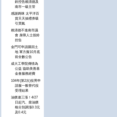
鈴控告賴清德及
南市一級主管
感謝媽咪 太平洋百
貨天天抽禮券吸
引買氣
賴清德不進南市議
會 身障人士按鈴
控告
金門可申請購回土
地 軍方擬10月底
前全數公告
成大工學院傳情為
公益 協助美善基
金會服務經費
104年(第2次)役男申
請服一般替代役
受理結果
油價連三漲！4/27
日起汽、柴油價
格分別調漲0.3元
及0.4元