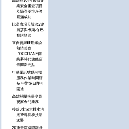
高雄關104年優質企
業安全審查項目
及驗證基準座談
圓滿成功
比漾廣場母親節2波
麗莎與卡斯柏-巴
黎購物節
來自普羅旺斯繽紛
熱情美食
L’OCCITANE南
紡夢時代旗艦店
臺南新亮點
行動電話號碼可攜
服務作業時間縮
短 申辦隔日即可
開通
高雄關關務長率員
視察金門業務
摔落3米深大排水溝
潮警尋長梯扶助
送醫
2015臺南國際龍舟