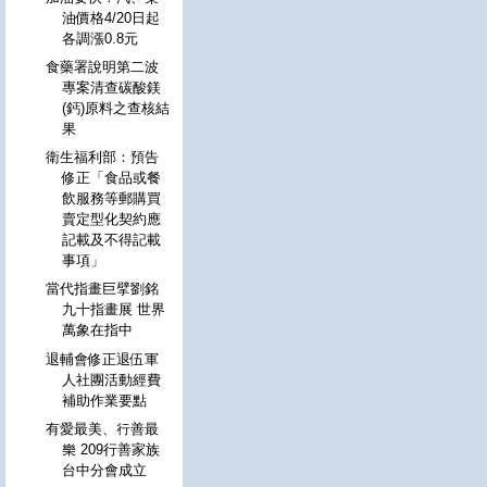
油價格4/20日起
各調漲0.8元
食藥署說明第二波
專案清查碳酸鎂
(鈣)原料之查核結
果
衛生福利部：預告
修正「食品或餐
飲服務等郵購買
賣定型化契約應
記載及不得記載
事項」
當代指畫巨擘劉銘
九十指畫展 世界
萬象在指中
退輔會修正退伍軍
人社團活動經費
補助作業要點
有愛最美、行善最
樂 209行善家族
台中分會成立