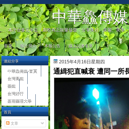
automaty do gier
中華鱻傳媒
本平台多元中立，期盼為正能量發聲，分享美好、美麗、美學，
首頁
報社簡介
本報公告
線上記者名單
連結分享
2015年4月16日星期四
通緝犯直喊衰 遭同一所
中華鱻傳媒-首頁
台灣高鐵
臺鐵
台灣好行
嘉南藥理大學
首頁
文章