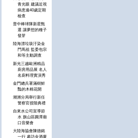
青光眼 建議近視
病患逾40歲定期
檢查
普中棒球隊新星甄
選 讓夢想的種子
發芽
陸海漂垃圾汙染金
門馬祖 監委包宗
和等主動調查
新光三越歐洲精品
廚房用品展 名人
名廚料理實演秀
金門總兵署滿樹鮮
豔的木棉花開
潮洲分局舉行新任
警察官授階典禮
自來水公司宣導節
水 旗山區圓潭廟
口音樂會
大陸海協會陳德銘
一行 參訪金酒廈