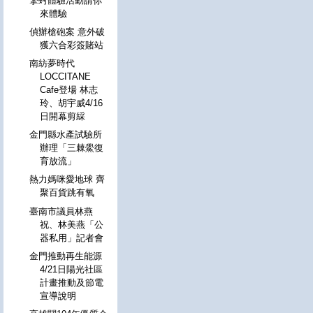
擎蚵體驗活動請你
來體驗
偵辦槍砲案 意外破
獲六合彩簽賭站
南紡夢時代
LOCCITANE
Cafe登場 林志
玲、胡宇威4/16
日開幕剪綵
金門縣水產試驗所
辦理「三棘鱟復
育放流」
熱力媽咪愛地球 齊
聚百貨跳有氧
臺南市議員林燕
祝、林美燕「公
器私用」記者會
金門推動再生能源
4/21日陽光社區
計畫推動及節電
宣導說明