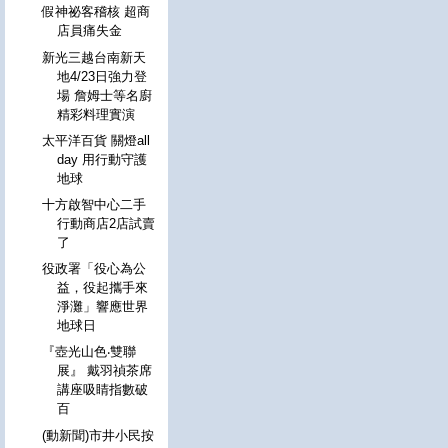
假神祕客稽核 超商
店員痛失金
新光三越台南新天
地4/23日強力登
場 詹姆士等名廚
精彩料理實演
太平洋百貨 關燈all
day 用行動守護
地球
十方啟智中心二手
行動商店2店試賣
了
役政署「役心為公
益，役起攜手來
淨灘」響應世界
地球日
『壺光山色‧雙聯
展』 戴羽禎茶席
講座吸睛指數破
百
(動新聞)市井小民按