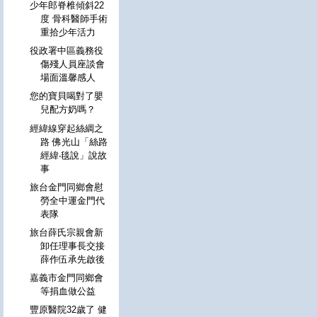
少年郎脊椎傾斜22
度 骨科醫師手術
重拾少年活力
役政署中區義務役
傷殘人員座談會
場面溫馨感人
您的寶貝喝對了嬰
兒配方奶嗎？
經緯線穿起絲綢之
路 佛光山「絲路
經緯‧毯說」說故
事
旅台金門同鄉會慰
勞全中運金門代
表隊
旅台薛氏宗親會新
卸任理事長交接
薛作伍承先啟後
嘉義市金門同鄉會
等捐血做公益
豐原醫院32歲了 健