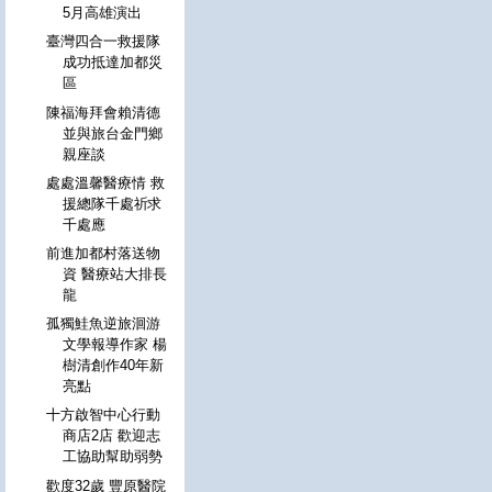
5月高雄演出
臺灣四合一救援隊
成功抵達加都災
區
陳福海拜會賴清德
並與旅台金門鄉
親座談
處處溫馨醫療情 救
援總隊千處祈求
千處應
前進加都村落送物
資 醫療站大排長
龍
孤獨鮭魚逆旅洄游
文學報導作家 楊
樹清創作40年新
亮點
十方啟智中心行動
商店2店 歡迎志
工協助幫助弱勢
歡度32歲 豐原醫院