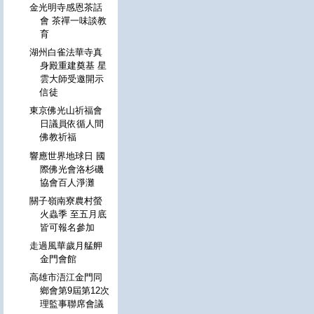
金光明寺感恩茶話
會 茶禪一味談教
育
湖州白雀法華寺真
身殿重建奠基 星
雲大師受邀開示
信徒
東京佛光山祈福會
日議員依循人間
佛教祈福
響應世界地球日 國
際佛光會洛杉磯
協會百人淨灘
關子嶺南寮農村螢
火蟲季 至五月底
皆可報名參加
走過風華歲月艋舺
金門會館
高雄市浯江金門同
鄉會第9屆第12次
理監事聯席會議