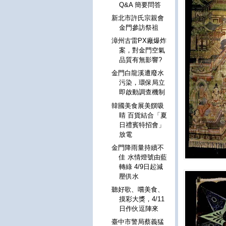
Q&A 簡要問答
新北市許氏宗親會
金門參訪祭祖
漳州古雷PX廠爆炸
案，對金門空氣
品質有無影響?
金門白龍溪遭廢水
污染，環保局立
即啟動調查機制
韓國美食展美饌吸
睛 百貨結合「夏
日禮賓特招會」
放電
金門降雨量持續不
佳 水情燈號由藍
轉綠 4/9日起減
壓供水
聽好歌、嚐美食、
摸彩大獎，4/11
日作伙逗陣來
臺中市警局蔡義猛