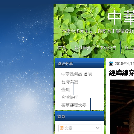
automaty do gier
中
本平台多元中立，期盼為正能量發聲
首頁
報社簡介
本報公告
線上
連結分享
2015年4
經緯線穿
中華鱻傳媒-首頁
台灣高鐵
臺鐵
台灣好行
嘉南藥理大學
首頁
文章