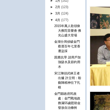
►
1月
(152)
►
2月
(123)
►
3月
(124)
▼
4月
(177)
2015年萬人歌頌偉
大佛陀音樂會 佛
光山盛大登場
金湖分局偵破金門
蔡厝百年七里香
遭盜採
因應抗旱 請用戶加
強儲水及節約用
水
宋江陣頭武林王者
出爐 許立明：盼
藝陣精神往下扎
根
金門縣政府民政
處：金門戰地政
務滿55歲慰助金
發放自治條例