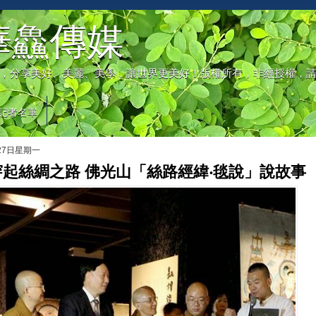
華鱻傳媒
，分享美好、美麗、美學，讓世界更美好！版權所有，非經授權，
記者名單
月27日星期一
起絲綢之路 佛光山「絲路經緯‧毯說」說故事