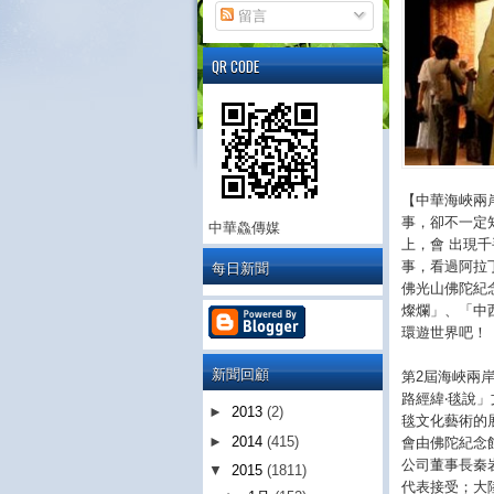
留言
QR CODE
【中華海峽兩
事，卻不一定
中華鱻傳媒
上，會 出現
每日新聞
事，看過阿拉
佛光山佛陀紀
燦爛」、「中
環遊世界吧！
新聞回顧
第2屆海峽兩
路經緯‧毯說
►
2013
(2)
毯文化藝術的
►
2014
(415)
會由佛陀紀念
公司董事長秦
▼
2015
(1811)
代表接受；大