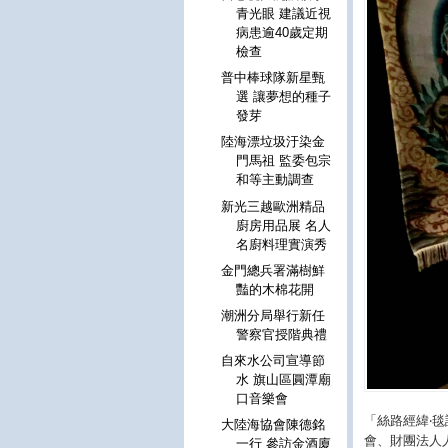
青光眼 建議近視
病患逾40歲定期
檢查
普中棒球隊新星甄
選 讓夢想的種子
發芽
陸海漂垃圾汙染金
門馬祖 監委包宗
和等主動調查
新光三越歐洲精品
廚房用品展 名人
名廚料理實演秀
金門總兵署滿樹鮮
豔的木棉花開
潮洲分局舉行新任
警察官授階典禮
自來水公司宣導節
水 旗山區圓潭廟
口音樂會
「絲路經緯‧
大陸海協會陳德銘
會、財團法人
一行 參訪金酒廈