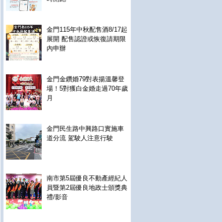
金門115年中秋配售酒8/17起
展開 配售認證或恢復請期限
內申辦
金門金鑽婚79對表揚溫馨登
場！5對獲白金婚走過70年歲
月
金門民生路中興路口實施車
道分流 駕駛人注意行駛
南市第5屆優良不動產經紀人
員暨第2屆優良地政士頒獎典
禮/影音