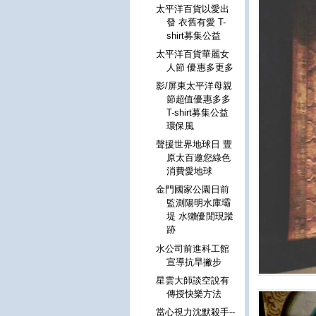
太平洋百貨以愛出
發 衣舊有愛 T-
shirt募集公益
太平洋百貨華麗女
人節 優惠多更多
影/屏東太平洋母親
節超值優惠多多
T-shirt募集公益
環保風
聲援世界地球日 豐
原太百邀您綠色
消費愛地球
金門國家公園日前
監測陽明水庫壩
堤 水獺優閒現蹤
跡
水公司前進科工館
宣導抗旱撇步
星雲大師談空說有
傳授快樂方法
當心視力沈默殺手--