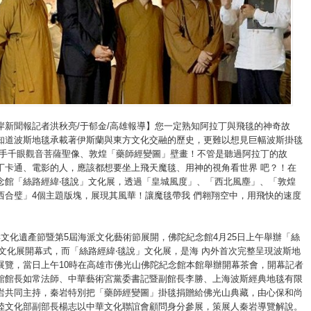
岸新聞報記者洪秋亮/于郁金/高雄報導】您一定熟知阿拉丁與飛毯的神奇故
知道波斯地毯承載著伊斯蘭與東方文化交融的歷史，更難以想見巨幅波斯掛毯
千手千眼觀音菩薩聖像、敦煌「藥師經變圖」壁畫！不管是聽過阿拉丁的故
丁卡通、電影的人，應該都想要坐上飛天魔毯、用神的視角看世界 吧？！在
念館「絲路經緯‧毯說」文化展，透過「皇城風度」、「西北風塵」、「敦煌
西合璧」4個主題版塊，展現其風華！讓魔毯帶我 們翱翔空中，用飛快的速度
岸文化遺產節暨第5屆海派文化藝術節展開，佛陀紀念館4月25日上午舉辦「絲
」文化展開幕式，而「絲路經緯‧毯說」文化展，是海 內外首次完整呈現波斯地
展覽，當日上午10時在高雄市佛光山佛陀紀念館本館舉辦開幕茶會，開幕記者
館館長如常法師、中華藝術宮黨委書記暨副館長李勝、上海波斯經典地毯有限
岩共同主持，秦岩特別把「藥師經變圖」掛毯捐贈給佛光山典藏，由心保和尚
陸文化部副部長楊志以中華文化聯誼會顧問身分參展，策展人秦岩導覽解說。