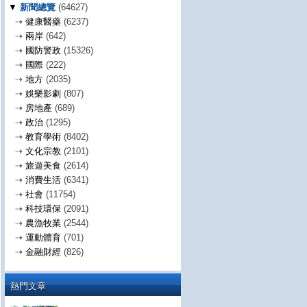
▼
新聞總覽
(64627)
⇢
健康醫藥
(6237)
⇢
兩岸
(642)
⇢
國防警政
(15326)
⇢
國際
(222)
⇢
地方
(2035)
⇢
娛樂影劇
(807)
⇢
房地產
(689)
⇢
政治
(1295)
⇢
教育學術
(8402)
⇢
文化宗教
(2101)
⇢
旅遊美食
(2614)
⇢
消費生活
(6341)
⇢
社會
(11754)
⇢
科技環保
(2091)
⇢
農漁牧業
(2544)
⇢
運動體育
(701)
⇢
金融財經
(826)
熱門文章