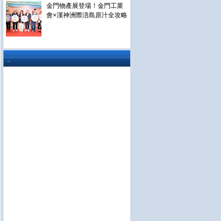
金門物產展登場！金門工業
會×漢神洲際浯島原汁全攻略
..