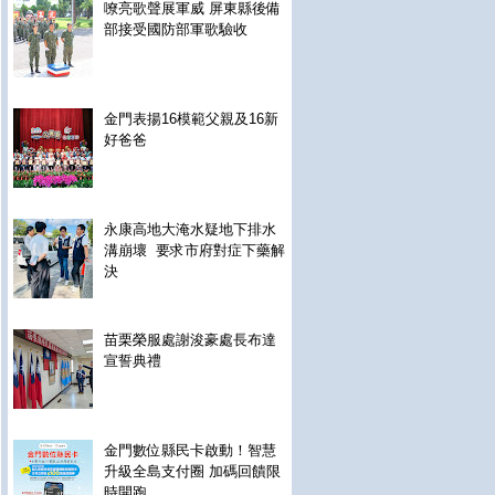
嘹亮歌聲展軍威 屏東縣後備
部接受國防部軍歌驗收
金門表揚16模範父親及16新
好爸爸
永康高地大淹水疑地下排水
溝崩壞 要求市府對症下藥解
決
苗栗榮服處謝浚豪處長布達
宣誓典禮
金門數位縣民卡啟動！智慧
升級全島支付圈 加碼回饋限
時開跑