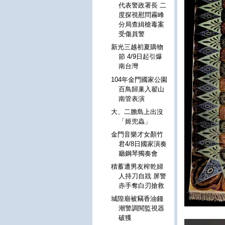
代表警政署長 二
度探視慰問霧峰
分局查緝槍毒案
受傷員警
新光三越初夏購物
節 4/9日起引爆
南台灣
104年金門國家公園
百鳥歸巢入翟山
南管表演
大、二膽島上出沒
「姬兜蟲」
金門音樂才女顏竹
君4/8日國家演奏
廳鋼琴獨奏會
積蓄遭男友榨乾婦
人持刀自戕 屏警
赤手奪白刃搶救
城隍廟被竊香油錢
潮警調閱監視器
破獲