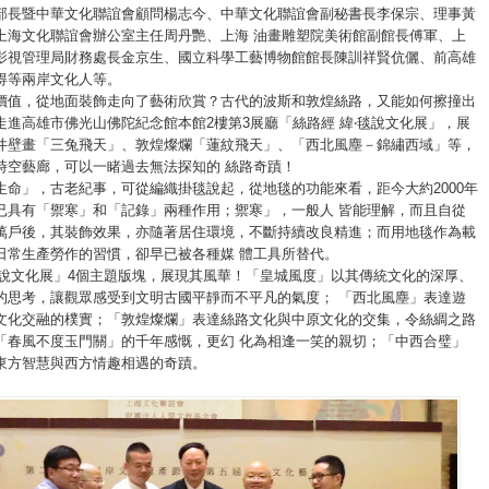
部長暨中華文化聯誼會顧問楊志今、中華文化聯誼會副秘書長李保宗、理事黃
上海文化聯誼會辦公室主任周丹艷、上海 油畫雕塑院美術館副館長傅軍、上
影視管理局財務處長金京生、國立科學工藝博物館館長陳訓祥賢伉儷、前高雄
得等兩岸文化人等。
價值，從地面裝飾走向了藝術欣賞？古代的波斯和敦煌絲路，又能如何擦撞出
走進高雄市佛光山佛陀紀念館本館2樓第3展廳「絲路經 緯‧毯說文化展」，展
井壁畫「三兔飛天」、敦煌燦爛「蓮紋飛天」、「西北風塵－錦繡西域」等，
時空藝廊，可以一睹過去無法探知的 絲路奇蹟！
生命」，古老紀事，可從編織掛毯說起，從地毯的功能來看，距今大約2000年
已具有「禦寒」和「記錄」兩種作用；禦寒」，一般人 皆能理解，而且自從
萬戶後，其裝飾效果，亦隨著居住環境，不斷持續改良精進；而用地毯作為載
日常生產勞作的習慣，卻早已被各種媒 體工具所替代。
毯說文化展」4個主題版塊，展現其風華！「皇城風度」以其傳統文化的深厚、
的思考，讓觀眾感受到文明古國平靜而不平凡的氣度； 「西北風塵」表達遊
文化交融的樸實；「敦煌燦爛」表達絲路文化與中原文化的交集，令絲綢之路
「春風不度玉門關」的千年感慨，更幻 化為相逢一笑的親切；「中西合璧」
東方智慧與西方情趣相遇的奇蹟。