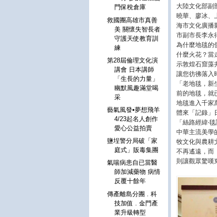
大陸文化部副
門保稅倉庫
曉華、廖冰、
救國團高雄市真善
海市文化廣播
美 關懷失智長者
市副市長李永
守護天使教育訓
為什麼地毯的
練
什麼火花？當
第28屆倫理文化演
示敦煌石窟藻
講會 日本講師
讓您彷彿落入
「生長的力量」
「老地毯，新
幽默風趣滿堂喝
前的地毯，就
采
地毯進入千家
藝氣風發•夢想飛羊
體來「記錄」
4/23起名人創作
「絲路經緯‧
愛心公益拍賣
中華主流美學
鹽埕警分局破「家
牧文化與農耕
庭式」販毒集團
不再遙遠，而
則讓觀眾驚嘆
氣喘病患自已當醫
師加減藥物 病情
反覆十餘年
傳產離島分團 . 科
技加值 . 金門產
業升級轉型