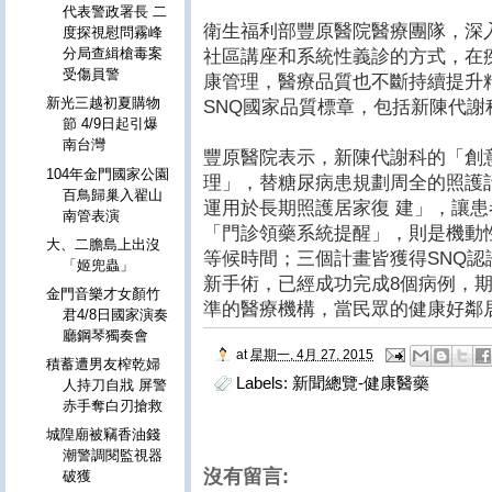
代表警政署長 二
衛生福利部豐原醫院醫療團隊，深
度探視慰問霧峰
分局查緝槍毒案
社區講座和系統性義診的方式，在
受傷員警
康管理，醫療品質也不斷持續提升
新光三越初夏購物
SNQ國家品質標章，包括新陳代謝
節 4/9日起引爆
南台灣
豐原醫院表示，新陳代謝科的「創
104年金門國家公園
理」，替糖尿病患規劃周全的照護
百鳥歸巢入翟山
運用於長期照護居家復 建」，讓
南管表演
「門診領藥系統提醒」，則是機動
大、二膽島上出沒
等候時間；三個計畫皆獲得SNQ認
「姬兜蟲」
新手術，已經成功完成8個病例，
金門音樂才女顏竹
準的醫療機構，當民眾的健康好鄰
君4/8日國家演奏
廳鋼琴獨奏會
at
星期一, 4月 27, 2015
積蓄遭男友榨乾婦
Labels:
新聞總覽-健康醫藥
人持刀自戕 屏警
赤手奪白刃搶救
城隍廟被竊香油錢
潮警調閱監視器
沒有留言:
破獲