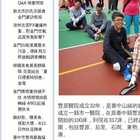
Q&A 簡要問答
新北市許氏宗親會
金門參訪祭祖
漳州古雷PX廠爆炸
案，對金門空氣
品質有無影響?
金門白龍溪遭廢水
污染，環保局立
即啟動調查機制
韓國美食展美饌吸
睛 百貨結合「夏
日禮賓特招會」
放電
金門降雨量持續不
佳 水情燈號由藍
轉綠 4/9日起減
豐原醫院成立32年，是臺中山線
壓供水
成立一縣市一醫院，在原臺中縣豐
聽好歌、嚐美食、
開始的100床，到現在317床，
摸彩大獎，4/11
圍，包括豐原、后里、石岡、東勢
日作伙逗陣來
康。
臺中市警局蔡義猛