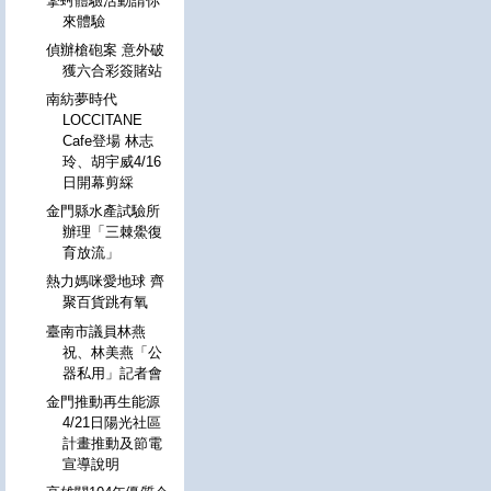
擎蚵體驗活動請你
來體驗
偵辦槍砲案 意外破
獲六合彩簽賭站
南紡夢時代
LOCCITANE
Cafe登場 林志
玲、胡宇威4/16
日開幕剪綵
金門縣水產試驗所
辦理「三棘鱟復
育放流」
熱力媽咪愛地球 齊
聚百貨跳有氧
臺南市議員林燕
祝、林美燕「公
器私用」記者會
金門推動再生能源
4/21日陽光社區
計畫推動及節電
宣導說明