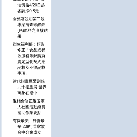
油價格4/20日起
各調漲0.8元
食藥署說明第二波
專案清查碳酸鎂
(鈣)原料之查核結
果
衛生福利部：預告
修正「食品或餐
飲服務等郵購買
賣定型化契約應
記載及不得記載
事項」
當代指畫巨擘劉銘
九十指畫展 世界
萬象在指中
退輔會修正退伍軍
人社團活動經費
補助作業要點
有愛最美、行善最
樂 209行善家族
台中分會成立