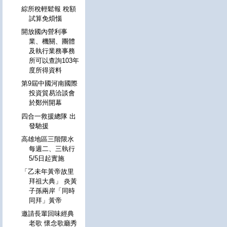
綜所稅輕鬆報 稅額
試算免煩惱
開放國內營利事
業、機關、團體
及執行業務事務
所可以查詢103年
度所得資料
第9屆中國河南國際
投資貿易洽談會
於鄭州開幕
四合一救援總隊 出
發馳援
高雄地區三階限水
每週二、三執行
5/5日起實施
「乙未年黃帝故里
拜祖大典」 炎黃
子孫兩岸「同時
同拜」黃帝
邀請長輩回味經典
老歌 懷念歌廳秀