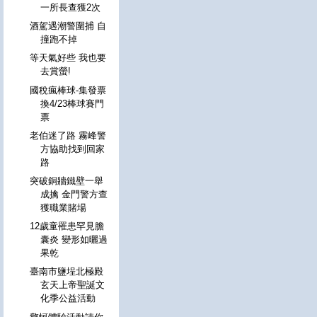
一所長查獲2次
酒駕遇潮警圍捕 自
撞跑不掉
等天氣好些 我也要
去賞螢!
國稅瘋棒球-集發票
換4/23棒球賽門
票
老伯迷了路 霧峰警
方協助找到回家
路
突破銅牆鐵壁一舉
成擒 金門警方查
獲職業賭場
12歲童罹患罕見膽
囊炎 變形如曬過
果乾
臺南市鹽埕北極殿
玄天上帝聖誕文
化季公益活動