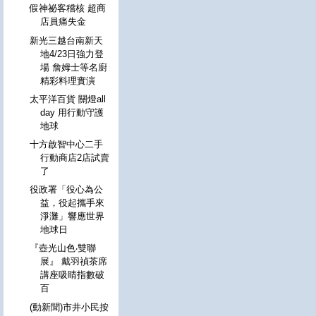
假神祕客稽核 超商
店員痛失金
新光三越台南新天
地4/23日強力登
場 詹姆士等名廚
精彩料理實演
太平洋百貨 關燈all
day 用行動守護
地球
十方啟智中心二手
行動商店2店試賣
了
役政署「役心為公
益，役起攜手來
淨灘」響應世界
地球日
『壺光山色‧雙聯
展』 戴羽禎茶席
講座吸睛指數破
百
(動新聞)市井小民按