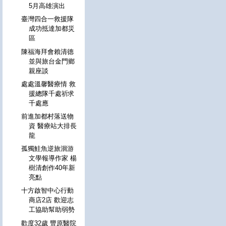
5月高雄演出
臺灣四合一救援隊
成功抵達加都災
區
陳福海拜會賴清德
並與旅台金門鄉
親座談
處處溫馨醫療情 救
援總隊千處祈求
千處應
前進加都村落送物
資 醫療站大排長
龍
孤獨鮭魚逆旅洄游
文學報導作家 楊
樹清創作40年新
亮點
十方啟智中心行動
商店2店 歡迎志
工協助幫助弱勢
歡度32歲 豐原醫院