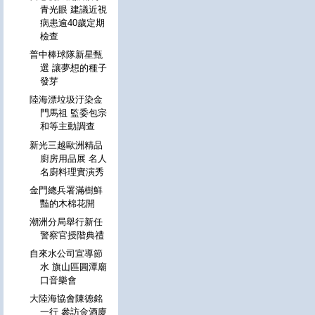
青光眼 建議近視
病患逾40歲定期
檢查
普中棒球隊新星甄
選 讓夢想的種子
發芽
陸海漂垃圾汙染金
門馬祖 監委包宗
和等主動調查
新光三越歐洲精品
廚房用品展 名人
名廚料理實演秀
金門總兵署滿樹鮮
豔的木棉花開
潮洲分局舉行新任
警察官授階典禮
自來水公司宣導節
水 旗山區圓潭廟
口音樂會
大陸海協會陳德銘
一行 參訪金酒廈