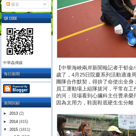
留言
QR CODE
中華鱻傳媒
【中華海峽兩岸新聞報記者于郁金/
每日新聞
歲了，4月25日院慶系列活動適逢
團隊合作默契，得拚了命使出全身
員工運動場上組隊拔河，平常在工
的河；現場看到心臟科主任曹承榮用
新聞回顧
因為太用力，鞋面鞋底硬生生分離
►
2013
(2)
►
2014
(415)
▼
2015
(1811)