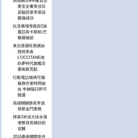
高雄關104年優質企
業安全審查項目
及驗證基準座談
圓滿成功
比漾廣場母親節2波
麗莎與卡斯柏-巴
黎購物節
來自普羅旺斯繽紛
熱情美食
L’OCCITANE南
紡夢時代旗艦店
臺南新亮點
行動電話號碼可攜
服務作業時間縮
短 申辦隔日即可
開通
高雄關關務長率員
視察金門業務
摔落3米深大排水溝
潮警尋長梯扶助
送醫
2015臺南國際龍舟