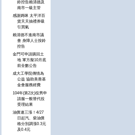
鈴控告賴清德及
南市一級主管
感謝媽咪 太平洋百
貨天天抽禮券吸
引買氣
賴清德不進南市議
會 身障人士按鈴
控告
金門可申請購回土
地 軍方擬10月底
前全數公告
成大工學院傳情為
公益 協助美善基
金會服務經費
104年(第2次)役男申
請服一般替代役
受理結果
油價連三漲！4/27
日起汽、柴油價
格分別調漲0.3元
及0.4元