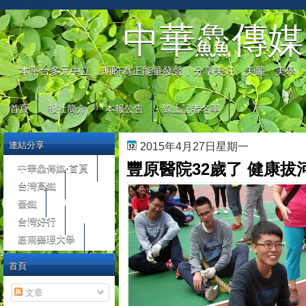
automaty do gier
中華鱻傳媒
本平台多元中立，期盼為正能量發聲，分享美好、美麗、美學，
首頁
報社簡介
本報公告
線上記者名單
連結分享
2015年4月27日星期一
豐原醫院32歲了 健康
中華鱻傳媒-首頁
台灣高鐵
臺鐵
台灣好行
嘉南藥理大學
首頁
文章