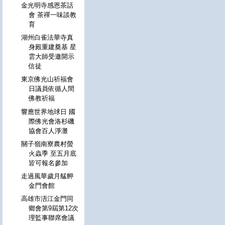
金光明寺感恩茶話
會 茶禪一味談教
育
湖州白雀法華寺真
身殿重建奠基 星
雲大師受邀開示
信徒
東京佛光山祈福會
日議員依循人間
佛教祈福
響應世界地球日 國
際佛光會洛杉磯
協會百人淨灘
關子嶺南寮農村螢
火蟲季 至五月底
皆可報名參加
走過風華歲月艋舺
金門會館
高雄市浯江金門同
鄉會第9屆第12次
理監事聯席會議