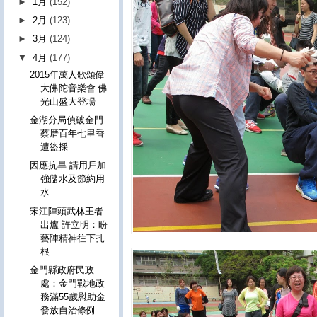
►
1月
(152)
►
2月
(123)
►
3月
(124)
▼
4月
(177)
2015年萬人歌頌偉
大佛陀音樂會 佛
光山盛大登場
金湖分局偵破金門
蔡厝百年七里香
遭盜採
因應抗旱 請用戶加
強儲水及節約用
水
宋江陣頭武林王者
出爐 許立明：盼
藝陣精神往下扎
根
金門縣政府民政
處：金門戰地政
務滿55歲慰助金
發放自治條例