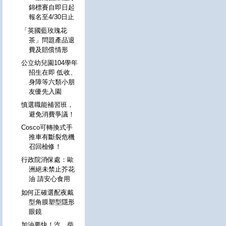
錦標賽自即日起
報名至4/30日止
「英國藍玫瑰花
茶」問題產品退
費及賠償情形
公立幼兒園104學年
招生在即 低收、
身障等六類小朋
友優先入園
慎選職能補習班，
避免消費爭議！
Cosco可轉換式手
推車有斷裂危機
召回檢修！
行政院消保處：歐
洲絕未禁止芥花
油 請安心食用
如何正確選配夜戴
型角膜塑型隱形
眼鏡
加油要快！汽、柴