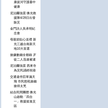
康拔河守護臺中
健康
尼泊爾強震 佛光救
援隊4/28日出發
賑災
金門詩人吳承明紀
念會
母親節貼心送禮 新
光三越台南新天
地10大首選
搶嫌數錢全都錄 歹
徒二人迅速被逮
尼泊爾強震 西來寺
為災民誦經祝禱
交通違停罰單滿天
飛 市民怒吼搶錢
搶得太兇
結合民間團體 佛光
山啟動「四合
一」救援挺進災
區