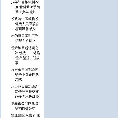
少年郎脊椎傾斜22
度 骨科醫師手術
重拾少年活力
役政署中區義務役
傷殘人員座談會
場面溫馨感人
您的寶貝喝對了嬰
兒配方奶嗎？
經緯線穿起絲綢之
路 佛光山「絲路
經緯‧毯說」說故
事
旅台金門同鄉會慰
勞全中運金門代
表隊
旅台薛氏宗親會新
卸任理事長交接
薛作伍承先啟後
嘉義市金門同鄉會
等捐血做公益
豐原醫院32歲了 健