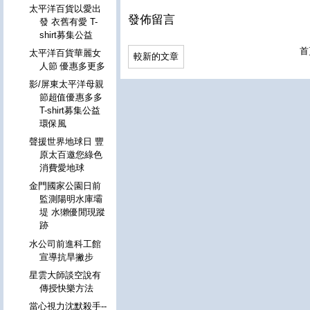
太平洋百貨以愛出
發佈留言
發 衣舊有愛 T-
shirt募集公益
首
太平洋百貨華麗女
較新的文章
人節 優惠多更多
影/屏東太平洋母親
節超值優惠多多
T-shirt募集公益
環保風
聲援世界地球日 豐
原太百邀您綠色
消費愛地球
金門國家公園日前
監測陽明水庫壩
堤 水獺優閒現蹤
跡
水公司前進科工館
宣導抗旱撇步
星雲大師談空說有
傳授快樂方法
當心視力沈默殺手--