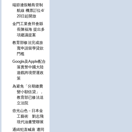
端節連假離島管制
航線 機票訂位4/
20日起開放
金門工業會拜會縣
長陳福海 提出多
項建議提案
教育部修法完成放
寬申請留學貸款
門檻
Google及Apple配合
落實禁中國大陸
遊戲跨境營運政
策
為避免「分期繳費
變小額信貸」，
教育部已修法送
立法院
壺光山色－日本金
工藝術 劉志飛
現代油畫雙聯展
通緝犯直喊衰 遭同