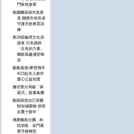
門保稅倉庫
救國團高雄市真善
美 關懷失智長者
守護天使教育訓
練
第28屆倫理文化演
講會 日本講師
「生長的力量」
幽默風趣滿堂喝
采
藝氣風發•夢想飛羊
4/23起名人創作
愛心公益拍賣
鹽埕警分局破「家
庭式」販毒集團
氣喘病患自已當醫
師加減藥物 病情
反覆十餘年
傳產離島分團 . 科
技加值 . 金門產
業升級轉型