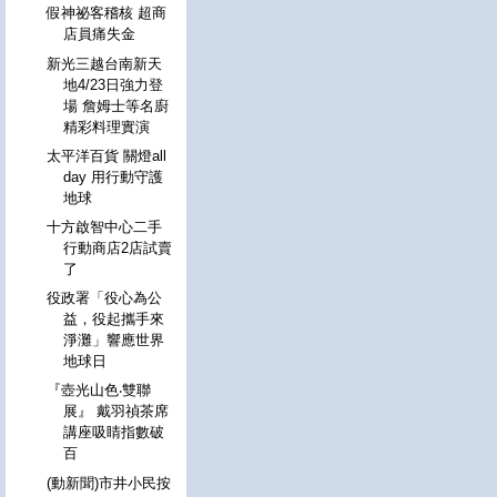
假神祕客稽核 超商
店員痛失金
新光三越台南新天
地4/23日強力登
場 詹姆士等名廚
精彩料理實演
太平洋百貨 關燈all
day 用行動守護
地球
十方啟智中心二手
行動商店2店試賣
了
役政署「役心為公
益，役起攜手來
淨灘」響應世界
地球日
『壺光山色‧雙聯
展』 戴羽禎茶席
講座吸睛指數破
百
(動新聞)市井小民按