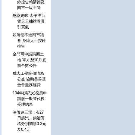
鈴控告賴清德及
南市一級主管
感謝媽咪 太平洋百
貨天天抽禮券吸
引買氣
賴清德不進南市議
會 身障人士按鈴
控告
金門可申請購回土
地 軍方擬10月底
前全數公告
成大工學院傳情為
公益 協助美善基
金會服務經費
104年(第2次)役男申
請服一般替代役
受理結果
油價連三漲！4/27
日起汽、柴油價
格分別調漲0.3元
及0.4元