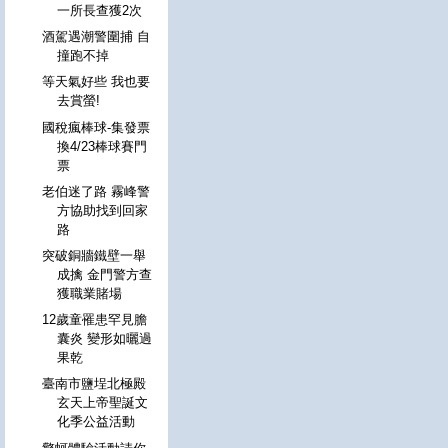
一所長查獲2次
酒駕遇潮警圍捕 自
撞跑不掉
等天氣好些 我也要
去賞螢!
國稅瘋棒球-集發票
換4/23棒球賽門
票
老伯迷了路 霧峰警
方協助找到回家
路
突破銅牆鐵壁一舉
成擒 金門警方查
獲職業賭場
12歲童罹患罕見膽
囊炎 變形如曬過
果乾
臺南市鹽埕北極殿
玄天上帝聖誕文
化季公益活動