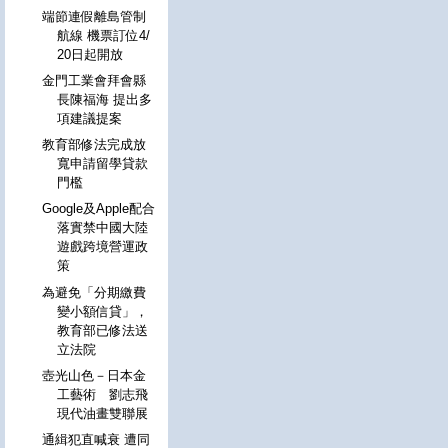
端節連假離島管制
航線 機票訂位4/
20日起開放
金門工業會拜會縣
長陳福海 提出多
項建議提案
教育部修法完成放
寬申請留學貸款
門檻
Google及Apple配合
落實禁中國大陸
遊戲跨境營運政
策
為避免「分期繳費
變小額信貸」，
教育部已修法送
立法院
壺光山色－日本金
工藝術 劉志飛
現代油畫雙聯展
通緝犯直喊衰 遭同