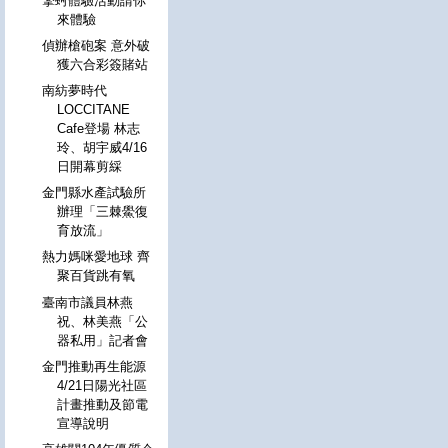
擎蚵體驗活動請你
來體驗
偵辦槍砲案 意外破
獲六合彩簽賭站
南紡夢時代
LOCCITANE
Cafe登場 林志
玲、胡宇威4/16
日開幕剪綵
金門縣水產試驗所
辦理「三棘鱟復
育放流」
熱力媽咪愛地球 齊
聚百貨跳有氧
臺南市議員林燕
祝、林美燕「公
器私用」記者會
金門推動再生能源
4/21日陽光社區
計畫推動及節電
宣導說明