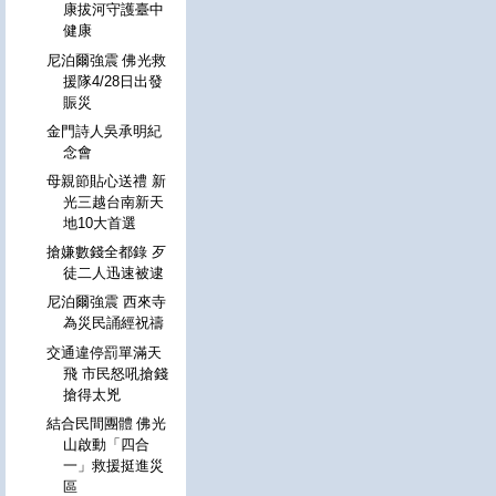
康拔河守護臺中
健康
尼泊爾強震 佛光救
援隊4/28日出發
賑災
金門詩人吳承明紀
念會
母親節貼心送禮 新
光三越台南新天
地10大首選
搶嫌數錢全都錄 歹
徒二人迅速被逮
尼泊爾強震 西來寺
為災民誦經祝禱
交通違停罰單滿天
飛 市民怒吼搶錢
搶得太兇
結合民間團體 佛光
山啟動「四合
一」救援挺進災
區