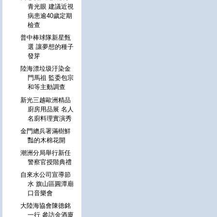
青光眼 建議近視
病患逾40歲定期
檢查
普中棒球隊新星甄
選 讓夢想的種子
發芽
陸海漂垃圾汙染金
門馬祖 監委包宗
和等主動調查
新光三越歐洲精品
廚房用品展 名人
名廚料理實演秀
金門總兵署滿樹鮮
豔的木棉花開
潮洲分局舉行新任
警察官授階典禮
自來水公司宣導節
水 旗山區圓潭廟
口音樂會
大陸海協會陳德銘
一行 參訪金酒廈