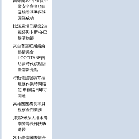
高雄關104年優質企
業安全審查項目
及驗證基準座談
圓滿成功
比漾廣場母親節2波
麗莎與卡斯柏-巴
黎購物節
來自普羅旺斯繽紛
熱情美食
L’OCCITANE南
紡夢時代旗艦店
臺南新亮點
行動電話號碼可攜
服務作業時間縮
短 申辦隔日即可
開通
高雄關關務長率員
視察金門業務
摔落3米深大排水溝
潮警尋長梯扶助
送醫
2015臺南國際龍舟