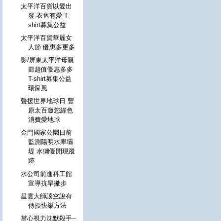
太平洋百貨以愛出
發 衣舊有愛 T-
shirt募集公益
太平洋百貨華麗女
人節 優惠多更多
影/屏東太平洋母親
節超值優惠多多
T-shirt募集公益
環保風
聲援世界地球日 豐
原太百邀您綠色
消費愛地球
金門國家公園日前
監測陽明水庫壩
堤 水獺優閒現蹤
跡
水公司前進科工館
宣導抗旱撇步
星雲大師談空說有
傳授快樂方法
當心視力沈默殺手--