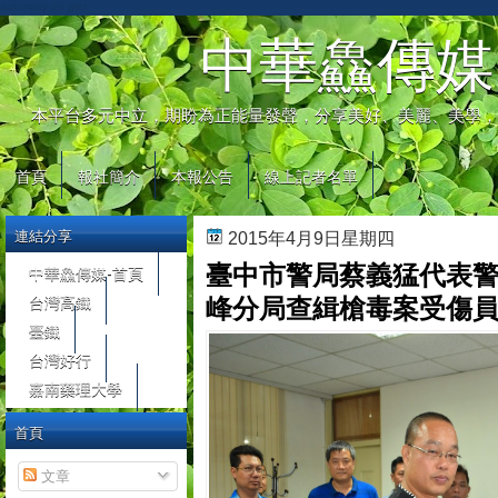
automaty do gier
中華鱻傳媒
本平台多元中立，期盼為正能量發聲，分享美好、美麗、美學，
首頁
報社簡介
本報公告
線上記者名單
連結分享
2015年4月9日星期四
臺中市警局蔡義猛代表警
中華鱻傳媒-首頁
台灣高鐵
峰分局查緝槍毒案受傷
臺鐵
台灣好行
嘉南藥理大學
首頁
文章