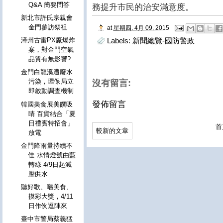
Q&A 簡要問答
務提升市民的治安滿意度。
新北市許氏宗親會
金門參訪祭祖
at
星期四, 4月 09, 2015
漳州古雷PX廠爆炸
Labels:
新聞總覽-國防警政
案，對金門空氣
品質有無影響?
金門白龍溪遭廢水
污染，環保局立
沒有留言:
即啟動調查機制
發佈留言
韓國美食展美饌吸
睛 百貨結合「夏
日禮賓特招會」
首
較新的文章
放電
金門降雨量持續不
佳 水情燈號由藍
轉綠 4/9日起減
壓供水
聽好歌、嚐美食、
摸彩大獎，4/11
日作伙逗陣來
臺中市警局蔡義猛