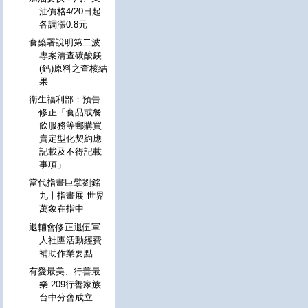
油價格4/20日起
各調漲0.8元
食藥署說明第二波
專案清查碳酸鎂
(鈣)原料之查核結
果
衛生福利部：預告
修正「食品或餐
飲服務等郵購買
賣定型化契約應
記載及不得記載
事項」
當代指畫巨擘劉銘
九十指畫展 世界
萬象在指中
退輔會修正退伍軍
人社團活動經費
補助作業要點
有愛最美、行善最
樂 209行善家族
台中分會成立