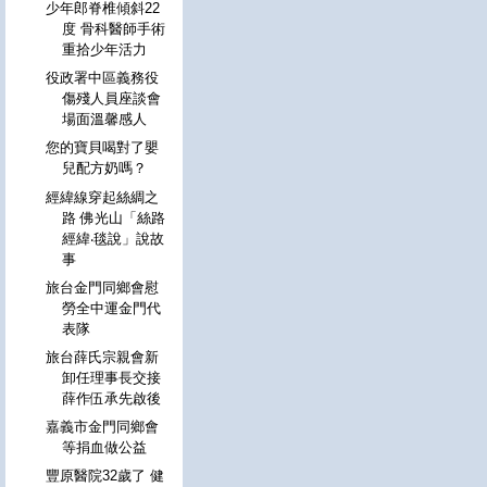
少年郎脊椎傾斜22
度 骨科醫師手術
重拾少年活力
役政署中區義務役
傷殘人員座談會
場面溫馨感人
您的寶貝喝對了嬰
兒配方奶嗎？
經緯線穿起絲綢之
路 佛光山「絲路
經緯‧毯說」說故
事
旅台金門同鄉會慰
勞全中運金門代
表隊
旅台薛氏宗親會新
卸任理事長交接
薛作伍承先啟後
嘉義市金門同鄉會
等捐血做公益
豐原醫院32歲了 健