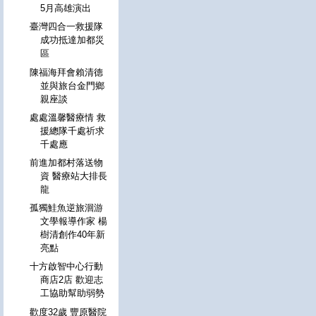
5月高雄演出
臺灣四合一救援隊
成功抵達加都災
區
陳福海拜會賴清德
並與旅台金門鄉
親座談
處處溫馨醫療情 救
援總隊千處祈求
千處應
前進加都村落送物
資 醫療站大排長
龍
孤獨鮭魚逆旅洄游
文學報導作家 楊
樹清創作40年新
亮點
十方啟智中心行動
商店2店 歡迎志
工協助幫助弱勢
歡度32歲 豐原醫院