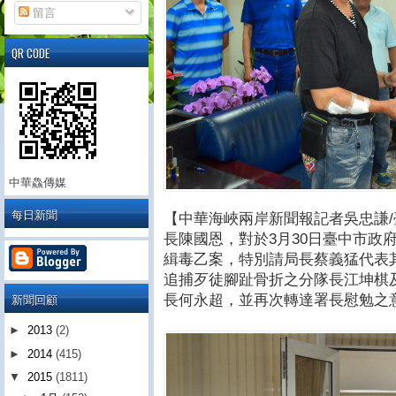
留言
QR CODE
中華鱻傳媒
每日新聞
【中華海峽兩岸新聞報記者吳忠謙/
長陳國恩，對於3月30日臺中市政
緝毒乙案，特別請局長蔡義猛代表
追捕歹徒腳趾骨折之分隊長江坤棋
新聞回顧
長何永超，並再次轉達署長慰勉之
►
2013
(2)
►
2014
(415)
▼
2015
(1811)