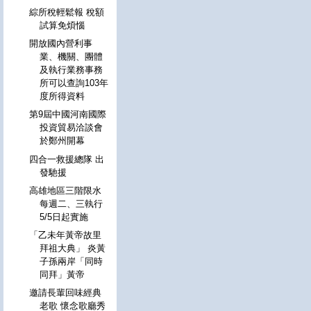
綜所稅輕鬆報 稅額
試算免煩惱
開放國內營利事
業、機關、團體
及執行業務事務
所可以查詢103年
度所得資料
第9屆中國河南國際
投資貿易洽談會
於鄭州開幕
四合一救援總隊 出
發馳援
高雄地區三階限水
每週二、三執行
5/5日起實施
「乙未年黃帝故里
拜祖大典」 炎黃
子孫兩岸「同時
同拜」黃帝
邀請長輩回味經典
老歌 懷念歌廳秀