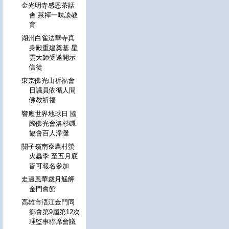
金光明寺感恩茶話
會 茶禪一味談教
育
湖州白雀法華寺真
身殿重建奠基 星
雲大師受邀開示
信徒
東京佛光山祈福會
日議員依循人間
佛教祈福
響應世界地球日 國
際佛光會洛杉磯
協會百人淨灘
關子嶺南寮農村螢
火蟲季 至五月底
皆可報名參加
走過風華歲月艋舺
金門會館
高雄市浯江金門同
鄉會第9屆第12次
理監事聯席會議