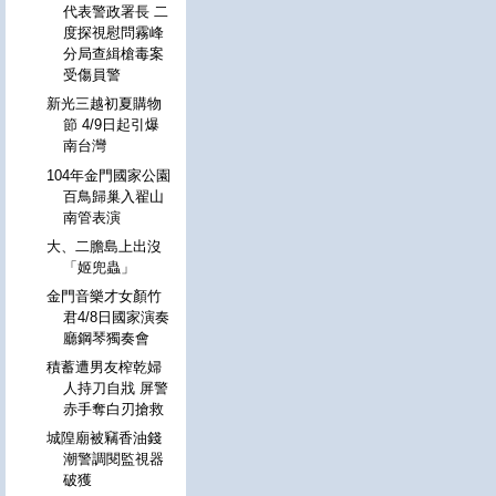
代表警政署長 二
度探視慰問霧峰
分局查緝槍毒案
受傷員警
新光三越初夏購物
節 4/9日起引爆
南台灣
104年金門國家公園
百鳥歸巢入翟山
南管表演
大、二膽島上出沒
「姬兜蟲」
金門音樂才女顏竹
君4/8日國家演奏
廳鋼琴獨奏會
積蓄遭男友榨乾婦
人持刀自戕 屏警
赤手奪白刃搶救
城隍廟被竊香油錢
潮警調閱監視器
破獲