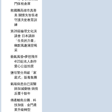
門保稅倉庫
救國團高雄市真善
美 關懷失智長者
守護天使教育訓
練
第28屆倫理文化演
講會 日本講師
「生長的力量」
幽默風趣滿堂喝
采
藝氣風發•夢想飛羊
4/23起名人創作
愛心公益拍賣
鹽埕警分局破「家
庭式」販毒集團
氣喘病患自已當醫
師加減藥物 病情
反覆十餘年
傳產離島分團 . 科
技加值 . 金門產
業升級轉型