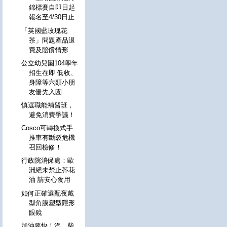
錦標賽自即日起
報名至4/30日止
「英國藍玫瑰花
茶」問題產品退
費及賠償情形
公立幼兒園104學年
招生在即 低收、
身障等六類小朋
友優先入園
慎選職能補習班，
避免消費爭議！
Cosco可轉換式手
推車有斷裂危機
召回檢修！
行政院消保處：歐
洲絕未禁止芥花
油 請安心食用
如何正確選配夜戴
型角膜塑型隱形
眼鏡
加油要快！汽、柴