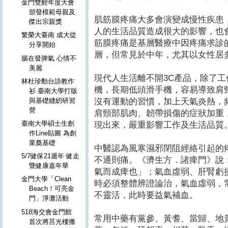
金門雙鯉年度大會
頒發模範母親及
肌筋膜疼痛大多會演變成慢性疾患
傑出宗親獎
人的生活品質造成很大的影響，也
繁榮大臺南 成大從
筋膜疼痛是基層醫療中因疼痛求診
分享開始
層，但常見於中年，尤其以女性居
腸在發脾氣 心情不
美麗
現代人生活離不開3C產品，除了
林杜珍勳台語教作
機，長期低頭滑手機，容易導致肩
衫 臺南大學打版
沒有運動的習慣，加上天氣炎熱，
與基礎縫紉研習
營
肩頸部肌肉、韌帶損傷的症狀加重
臺南大學碩士生創
現出來，嚴重影響工作及生活品質
作Line貼圖 為創
業奠基礎
中醫認為風寒濕邪閉阻經絡引起的
5/7健保21週年 健走
不通則痛。《濟生方．諸痺門》說
暨健康嘉年華
氣而成痺也」；氣血虛弱、肝腎虧
金門大學「Clean
時必須整體辨證論治，氣血虛弱，
Beach！可亮金
不靈活，此時要益氣補血。
門」淨灘活動
518海交會金門館
常用中藥有黨參、黃耆、當歸、地
首次將莒光樓搬