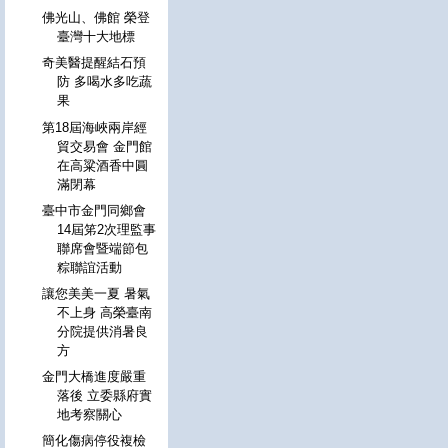
佛光山、佛館 榮登
臺灣十大地標
奇美醫提醒結石預
防 多喝水多吃蔬
果
第18屆海峽兩岸經
貿交易會 金門館
在高粱酒香中圓
滿閉幕
臺中市金門同鄉會
14屆笫2次理監事
聯席會暨端節包
粽聯誼活動
讓您美美一夏 暑氣
不上身 高榮臺南
分院提供消暑良
方
金門大橋進度嚴重
落後 立委縣府實
地考察關心
簡化傷病停役複檢