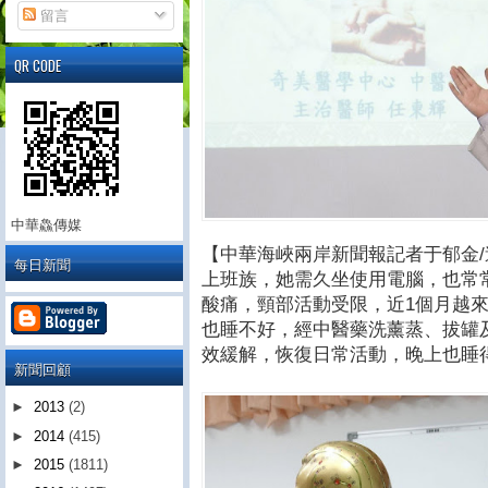
留言
QR CODE
中華鱻傳媒
【中華海峽兩岸新聞報記者于郁金/
每日新聞
上班族，她需久坐使用電腦，也常
酸痛，頸部活動受限，近1個月越
也睡不好，經中醫藥洗薰蒸、拔罐
效緩解，恢復日常活動，晚上也睡
新聞回顧
►
2013
(2)
►
2014
(415)
►
2015
(1811)