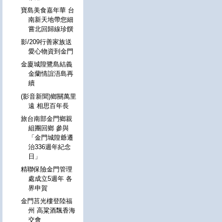
寶島美食嘉年華 台
南新天地帶您細
嘗北回歸線珍饌
影/209行善家族送
愛心物資到金門
金廈城隍鷺島結義
金蘭情誼浯島再
續
(影音新聞)鄉關萬里
遠 相思百年長
旅台南部金門鄉親
組團回鄉 參與
「金門城隍爺遷
治336週年紀念
日」
精聯保險金門管理
處成立5週年 各
界申賀
金門莒光樓登陸福
州 高粱酒飄香海
交會