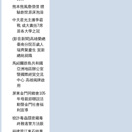
熊本熊風塵僕僕 體
驗創世原床泡澡
中天星光主播爭霸
戰 成大囊括7席
居各大學之冠
(影音新聞)高雄榮總
臺南分院百歲人
瑞齊聚慶生 賀新
總統就職
馬紹爾群島共和國
亞洲地區辦公室
暨國際經貿交流
中心 高雄揭牌啟
用
屏東金門同鄉會105
年母親節聯誼活
動暨金門社會福
利宣導
狡詐毒蟲隱密藏毒
終難逃警方法眼
福建晉江東石鎮萬