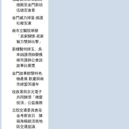
德殿至金門新頭
伍德宮進香
金門威力掃蕩 維護
社稷安康
南市立醫院舉辦
「居家關懷-居家
魅力雙師出擊」
新樓醫何靜玉、吳
幸娟護理師榮獲
南市護師公會說
故事比賽獎
金門故事館暨特色
物產展 歡慶與南
市締盟35週年
役政署與京元電子
共同辦理「傳愛
役演」公益服務
立院交通委員會蒞
金考察首日 陳
福海楊鎮浯就地
區交通提議