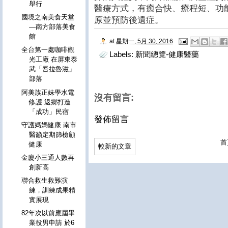
舉行
醫療方式，有癒合快、療程短、功
國境之南美食天堂
原並預防後遺症。
—南方部落美食
館
at
星期一, 5月 30, 2016
全台第一處咖啡觀
Labels:
新聞總覽-健康醫藥
光工廠 在屏東泰
武「吾拉魯滋」
部落
阿美族正妹學水電
沒有留言:
修護 返鄉打造
「成功」民宿
發佈留言
守護媽媽健康 南市
醫籲定期篩檢顧
首
健康
較新的文章
金廈小三通人數再
創新高
聯合救生救難演
練，訓練成果精
實展現
82年次以前應屆畢
業役男申請 於6