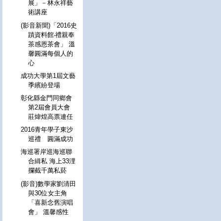
展」－林永祥藝
術講座
(影音新聞)「2016史
蹟資料館‧禮親奉
茶感恩茶會」 溫
馨圓滿每個人的
心
成功大學第1屆文藝
季繽紛登場
彰化縣金門同鄉會
第2屆會員大會
莊煒煌高票連任
2016青年學子東沙
巡禮 圓滿成功
海巡署岸巡海巡聯
合緝私 海上33浬
攔截千萬私菸
(影音)數學家劉清田
與30位女主角
「喜新念舊演唱
會」 溫馨感性