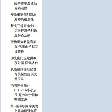
臨時市場農產品
促銷活動
安徽畫家邵利新為
海神媽祖造像
新光三越臺南中山
店舉行親子彩繪
風獅爺活動
聖梅里大教堂音樂
會 佛光山呈獻梵
音樂舞
佛光山比丘尼與教
宗對話 面邀訪台
肌筋膜疼痛症候群
奇美醫院提供完
整療法
消防隊專屬7-
ELEVEn小小店
長 超卡哇伊體驗
營開工趣
第6屆海峽兩岸美食
文化論壇暨年度