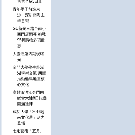
售票至6/3日止
青年學子前進東
沙 深耕南海主
權意識
GU新光三越台南小
西門店開幕 挑戰
95折購物多項優
惠
大腸癌第四期現曙
光
金門大學學生赴澎
湖學術交流 期望
推動離島地區核
心文化
高雄市浯江金門同
鄉會大陸8日旅遊
圓滿達陣
成功大學「2016越
南文化週」活力
登場
七逃藝術「五月,