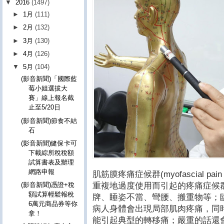
▼
2016
(1497)
►
1月
(111)
►
2月
(132)
►
3月
(130)
►
4月
(126)
▼
5月
(104)
(影音新聞)「國際藍
莓小姐選拔大
賽」線上報名截
止至5/20日
(影音新聞)節食不結
石
(影音新聞)健保卡可
下載綜所稅稅額
試算書表及辦理
網路申報
肌筋膜疼痛症候群(myofascial pa
重複地過度使用而引起的疼痛症候
(影音新聞)憑證+稅
額試算輕鬆報稅
牌、睡姿不當、彎腰、搬重物等；
6萬元商品券等你
病人身體會出現局部肌肉疼痛，同
拿！
能引起典型的轉移痛；嚴重的話還