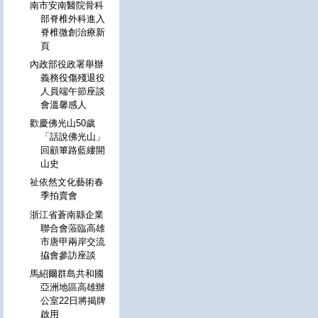
南市安南醫院骨科
部脊椎外科進入
脊椎微創治療新
頁
內政部役政署舉辦
義務役傷殘退役
人員端午節座談
會溫馨感人
歡慶佛光山50歲
「話說佛光山」
回顧篳路藍縷開
山史
祉依然文化藝術春
季拍賣會
浙江省蒼南縣企業
聯合會蒞臨高雄
市唐甲兩岸交流
拹會參訪座談
馬紹爾群島共和國
亞洲地區高雄辦
公室22日將揭牌
啟用