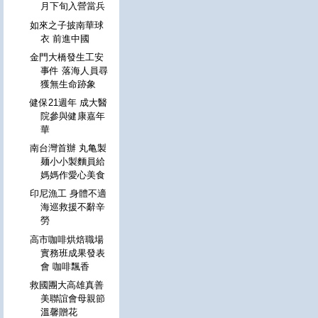
月下旬入營當兵
如來之子披南華球
衣 前進中國
金門大橋發生工安
事件 落海人員尋
獲無生命跡象
健保21週年 成大醫
院參與健康嘉年
華
南台灣首辦 丸亀製
麺小小製麵員給
媽媽作愛心美食
印尼漁工 身體不適
海巡救援不辭辛
勞
高市咖啡烘焙職場
實務班成果發表
會 咖啡飄香
救國團大高雄真善
美聯誼會母親節
溫馨贈花