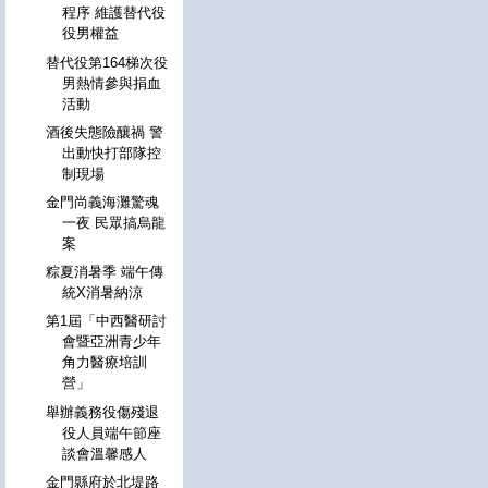
程序 維護替代役
役男權益
替代役第164梯次役
男熱情參與捐血
活動
酒後失態險釀禍 警
出動快打部隊控
制現場
金門尚義海灘驚魂
一夜 民眾搞烏龍
案
粽夏消暑季 端午傳
統X消暑納涼
第1屆「中西醫研討
會暨亞洲青少年
角力醫療培訓
營」
舉辦義務役傷殘退
役人員端午節座
談會溫馨感人
金門縣府於北堤路