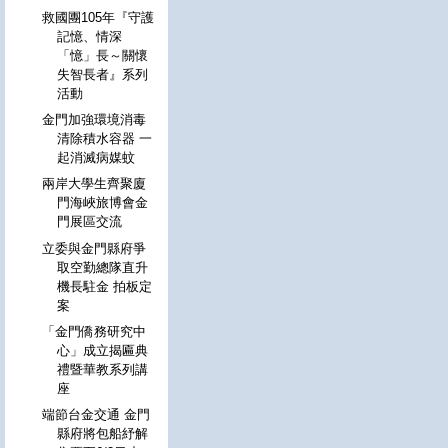
救國團105年『守護
記憶、情深
「憶」長～關懷
失智長者』系列
活動
金門加強環境消毒
清除積水容器 一
起消滅病媒蚊
兩岸大學生齊聚廈
門海峽旅博會金
門展區交流
立委與金門縣府爭
取空勤總隊直升
機長駐金 拍板定
案
「金門僑務研究中
心」成立揭匾典
禮暨華教系列講
座
端節台金交通 金門
縣府將包船紓解