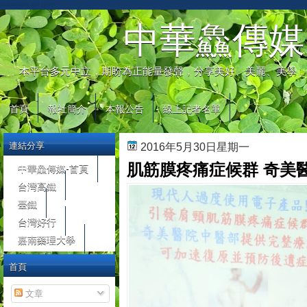
automaty do gier
中華鱻傳媒
本平台多元中立，期盼為正能量發聲，分享美好、美麗、美學，
首頁
報社簡介
本報公告
線上記者名單
連結分享
2016年5月30日星期一
肌筋膜疼痛症候群 奇美
中華鱻傳媒-首頁
台灣高鐵
臺鐵
台灣好行
嘉南藥理大學
首頁
文章