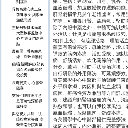
藥，包括：延胡索、川芎、乳香、
到福州
血液循環，加速肢體恢復運動功能
昇恆昌愛心志工隊
肝腎虧損常見於年老體虛者，常用
前進家扶 與學童
遊戲同樂
補等，可補養肝腎、益精氣，堅筋
除了內服中藥之外，中醫可施以拔
燕尾飛簷拱水頭港
大型旅客服務中
外治法；針灸是根據患處循經取穴
心 打造金門新亮
粒(針上灸)，有疏經活絡、理氣活
點
薰蒸有溫散寒邪，疏通經絡，增加
農糧署：香蕉頭尾
導致的筋肉疼痛、活動受限，施以
綠，與致癌無關
瘀、舒筋活絡、軟化關節的作用，
(影音新聞)內政部表
針灸、薰蒸、理筋手法等治療後，
揚百名績優替代
自行研發的外用藥洗，可延續療效
役役男
奇美醫學中心中醫部主治醫師任東
皮膚變黃 小心膽管
外乎風寒濕，內因則與氣血虛弱、
阻塞
病因、疼痛性質及兼證等方面詳加
突發性腳腫應注意
效；建議肩頸緊繃酸痛的病人，洗
是否急性深部靜
熱敷頸部，也可以自我按摩風池、
脈栓塞
氣血循環，放鬆肌肉，舒緩疼痛。
與惡視力共舞－視
奇美醫學中心中醫部提供完整療法
障按摩宣導會 高
榮臺南分院溫馨
據病人體質，內外兼顧、調整體質