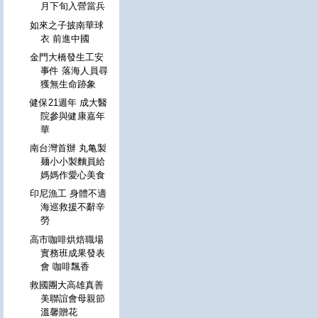
月下旬入營當兵
如來之子披南華球
衣 前進中國
金門大橋發生工安
事件 落海人員尋
獲無生命跡象
健保21週年 成大醫
院參與健康嘉年
華
南台灣首辦 丸亀製
麺小小製麵員給
媽媽作愛心美食
印尼漁工 身體不適
海巡救援不辭辛
勞
高市咖啡烘焙職場
實務班成果發表
會 咖啡飄香
救國團大高雄真善
美聯誼會母親節
溫馨贈花