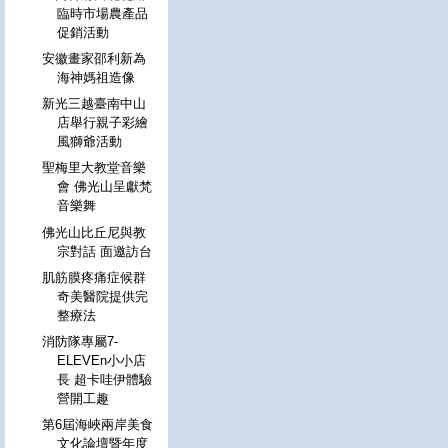
臨時市場農產品
促銷活動
安徽畫家邵利新為
海神媽祖造像
新光三越臺南中山
店舉行親子彩繪
風獅爺活動
聖梅里大教堂音樂
會 佛光山呈獻梵
音樂舞
佛光山比丘尼與教
宗對話 面邀訪台
肌筋膜疼痛症候群
奇美醫院提供完
整療法
消防隊專屬7-
ELEVEn小小店
長 超卡哇伊體驗
營開工趣
第6屆海峽兩岸美食
文化論壇暨年度