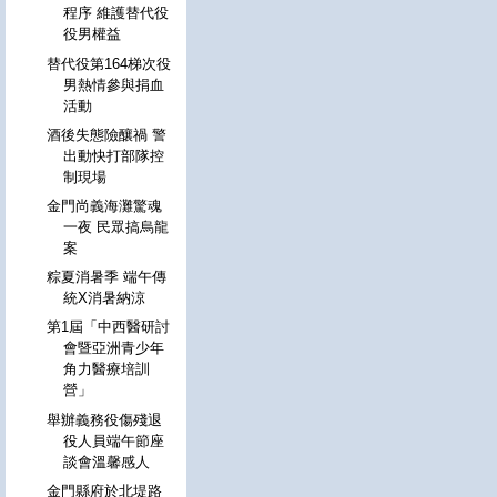
程序 維護替代役
役男權益
替代役第164梯次役
男熱情參與捐血
活動
酒後失態險釀禍 警
出動快打部隊控
制現場
金門尚義海灘驚魂
一夜 民眾搞烏龍
案
粽夏消暑季 端午傳
統X消暑納涼
第1屆「中西醫研討
會暨亞洲青少年
角力醫療培訓
營」
舉辦義務役傷殘退
役人員端午節座
談會溫馨感人
金門縣府於北堤路