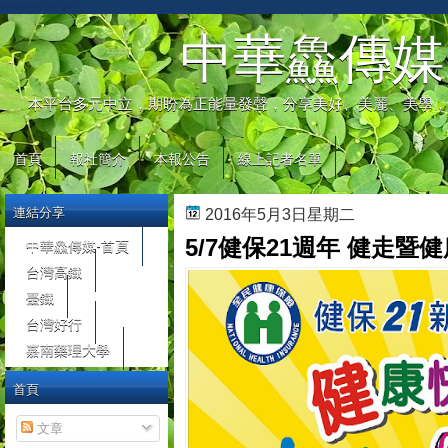
automaty do gier
中華鱻傳媒
本平台多元中立，期盼為正能量發聲，分享美好、美麗、美學，
首頁
報社簡介
本報公告
線上記者名單
連結分享
2016年5月3日星期二
5/7健保21週年 健走暨
中華鱻傳媒-首頁
台灣高鐵
臺鐵
台灣好行
嘉南藥理大學
首頁
文章