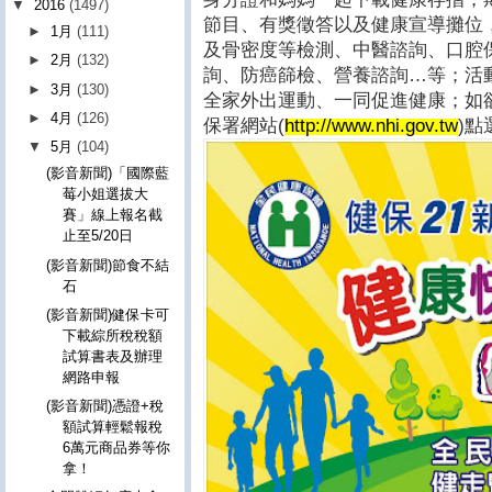
▼
2016
(1497)
節目、有獎徵答以及健康宣導攤位
►
1月
(111)
及骨密度等檢測、中醫諮詢、口腔
►
2月
(132)
詢、防癌篩檢、營養諮詢…等；活動
►
3月
(130)
全家外出運動、一同促進健康；如
►
4月
(126)
保署網站(
http://www.nhi.gov.tw
)點
▼
5月
(104)
(影音新聞)「國際藍
莓小姐選拔大
賽」線上報名截
止至5/20日
(影音新聞)節食不結
石
(影音新聞)健保卡可
下載綜所稅稅額
試算書表及辦理
網路申報
(影音新聞)憑證+稅
額試算輕鬆報稅
6萬元商品券等你
拿！