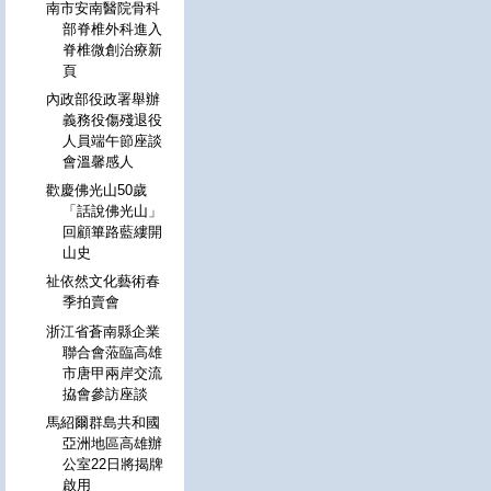
南市安南醫院骨科
部脊椎外科進入
脊椎微創治療新
頁
內政部役政署舉辦
義務役傷殘退役
人員端午節座談
會溫馨感人
歡慶佛光山50歲
「話說佛光山」
回顧篳路藍縷開
山史
祉依然文化藝術春
季拍賣會
浙江省蒼南縣企業
聯合會蒞臨高雄
市唐甲兩岸交流
拹會參訪座談
馬紹爾群島共和國
亞洲地區高雄辦
公室22日將揭牌
啟用