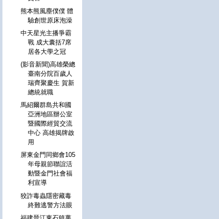
熊本熊風塵僕僕 體
驗創世原床泡澡
中天星光主播爭霸
戰 成大囊括7席
居各大學之冠
(影音新聞)高雄榮總
臺南分院百歲人
瑞齊聚慶生 賀新
總統就職
馬紹爾群島共和國
亞洲地區辦公室
暨國際經貿交流
中心 高雄揭牌啟
用
屏東金門同鄉會105
年母親節聯誼活
動暨金門社會福
利宣導
狡詐毒蟲隱密藏毒
終難逃警方法眼
福建晉江東石鎮萬