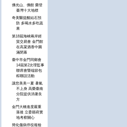
佛光山、佛館 榮登
臺灣十大地標
奇美醫提醒結石預
防 多喝水多吃蔬
果
第18屆海峽兩岸經
貿交易會 金門館
在高粱酒香中圓
滿閉幕
臺中市金門同鄉會
14屆笫2次理監事
聯席會暨端節包
粽聯誼活動
讓您美美一夏 暑氣
不上身 高榮臺南
分院提供消暑良
方
金門大橋進度嚴重
落後 立委縣府實
地考察關心
簡化傷病停役複檢