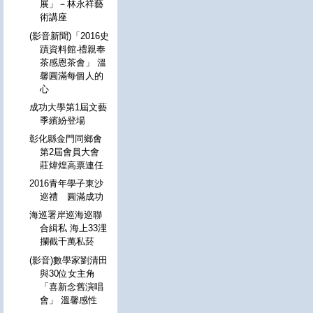
展」－林永祥藝
術講座
(影音新聞)「2016史
蹟資料館‧禮親奉
茶感恩茶會」 溫
馨圓滿每個人的
心
成功大學第1屆文藝
季繽紛登場
彰化縣金門同鄉會
第2屆會員大會
莊煒煌高票連任
2016青年學子東沙
巡禮 圓滿成功
海巡署岸巡海巡聯
合緝私 海上33浬
攔截千萬私菸
(影音)數學家劉清田
與30位女主角
「喜新念舊演唱
會」 溫馨感性