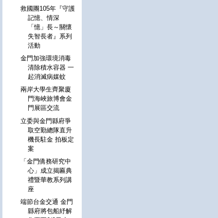
救國團105年『守護
記憶、情深
「憶」長～關懷
失智長者』系列
活動
金門加強環境消毒
清除積水容器 一
起消滅病媒蚊
兩岸大學生齊聚廈
門海峽旅博會金
門展區交流
立委與金門縣府爭
取空勤總隊直升
機長駐金 拍板定
案
「金門僑務研究中
心」成立揭匾典
禮暨華教系列講
座
端節台金交通 金門
縣府將包船紓解