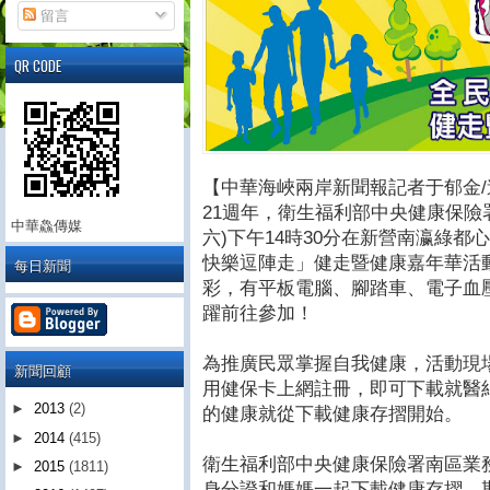
留言
QR CODE
【中華海峽兩岸新聞報記者于郁金/
21週年，衛生福利部中央健康保險署
中華鱻傳媒
六)下午14時30分在新營南瀛綠都
快樂逗陣走」健走暨健康嘉年華活
每日新聞
彩，有平板電腦、腳踏車、電子血
躍前往參加！
為推廣民眾掌握自我健康，活動現
新聞回顧
用健保卡上網註冊，即可下載就醫
►
2013
(2)
的健康就從下載健康存摺開始。
►
2014
(415)
衛生福利部中央健康保險署南區業
►
2015
(1811)
身分證和媽媽一起下載健康存摺，