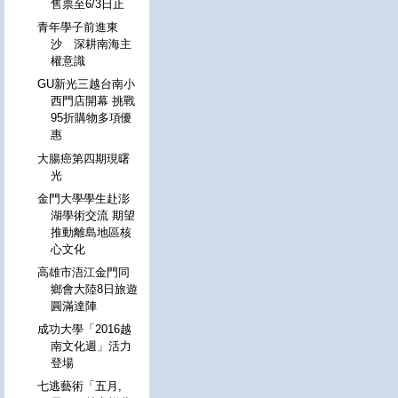
售票至6/3日止
青年學子前進東
沙 深耕南海主
權意識
GU新光三越台南小
西門店開幕 挑戰
95折購物多項優
惠
大腸癌第四期現曙
光
金門大學學生赴澎
湖學術交流 期望
推動離島地區核
心文化
高雄市浯江金門同
鄉會大陸8日旅遊
圓滿達陣
成功大學「2016越
南文化週」活力
登場
七逃藝術「五月,