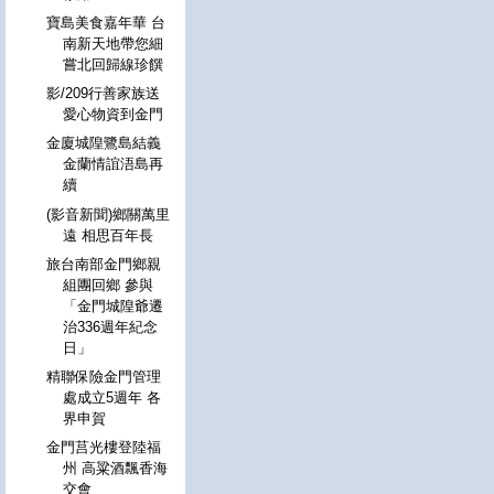
寶島美食嘉年華 台
南新天地帶您細
嘗北回歸線珍饌
影/209行善家族送
愛心物資到金門
金廈城隍鷺島結義
金蘭情誼浯島再
續
(影音新聞)鄉關萬里
遠 相思百年長
旅台南部金門鄉親
組團回鄉 參與
「金門城隍爺遷
治336週年紀念
日」
精聯保險金門管理
處成立5週年 各
界申賀
金門莒光樓登陸福
州 高粱酒飄香海
交會