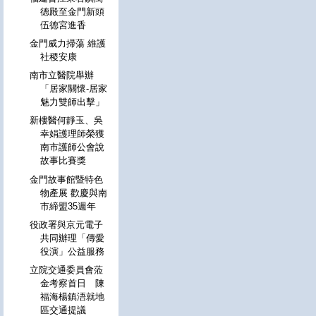
德殿至金門新頭
伍德宮進香
金門威力掃蕩 維護
社稷安康
南市立醫院舉辦
「居家關懷-居家
魅力雙師出擊」
新樓醫何靜玉、吳
幸娟護理師榮獲
南市護師公會說
故事比賽獎
金門故事館暨特色
物產展 歡慶與南
市締盟35週年
役政署與京元電子
共同辦理「傳愛
役演」公益服務
立院交通委員會蒞
金考察首日 陳
福海楊鎮浯就地
區交通提議