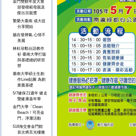
金門雙鯉年度大會
頒發模範母親及
傑出宗親獎
繁榮大臺南 成大從
分享開始
腸在發脾氣 心情不
美麗
林杜珍勳台語教作
衫 臺南大學打版
與基礎縫紉研習
營
臺南大學碩士生創
作Line貼圖 為創
業奠基礎
5/7健保21週年 健走
暨健康嘉年華
金門大學「Clean
Beach！可亮金
門」淨灘活動
518海交會金門館
首次將莒光樓搬