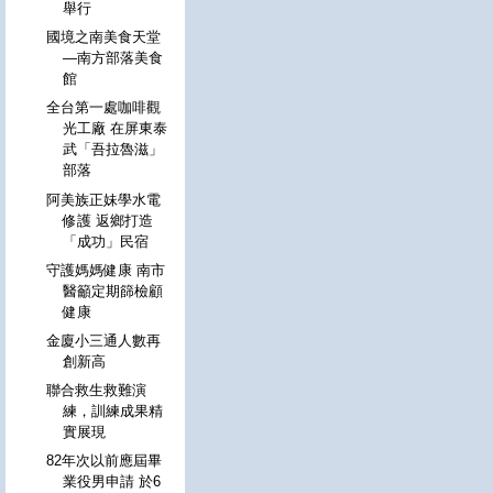
舉行
國境之南美食天堂
—南方部落美食
館
全台第一處咖啡觀
光工廠 在屏東泰
武「吾拉魯滋」
部落
阿美族正妹學水電
修護 返鄉打造
「成功」民宿
守護媽媽健康 南市
醫籲定期篩檢顧
健康
金廈小三通人數再
創新高
聯合救生救難演
練，訓練成果精
實展現
82年次以前應屆畢
業役男申請 於6