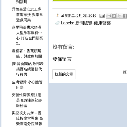
到福州
昇恆昌愛心志工隊
前進家扶 與學童
at
星期二, 5月 03, 2016
遊戲同樂
Labels:
新聞總覽-健康醫藥
燕尾飛簷拱水頭港
大型旅客服務中
心 打造金門新亮
點
沒有留言:
農糧署：香蕉頭尾
綠，與致癌無關
發佈留言
(影音新聞)內政部表
揚百名績優替代
首
較新的文章
役役男
皮膚變黃 小心膽管
阻塞
突發性腳腫應注意
是否急性深部靜
脈栓塞
與惡視力共舞－視
障按摩宣導會 高
榮臺南分院溫馨