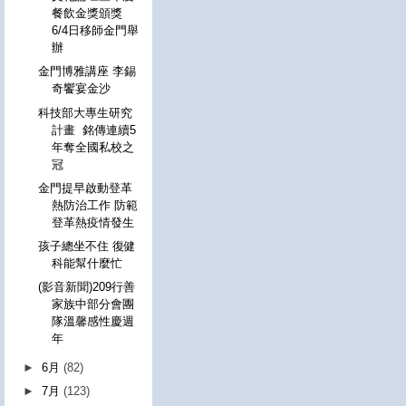
餐飲金獎頒獎
6/4日移師金門舉
辦
金門博雅講座 李錫
奇饗宴金沙
科技部大專生研究
計畫 銘傳連續5
年奪全國私校之
冠
金門提早啟動登革
熱防治工作 防範
登革熱疫情發生
孩子總坐不住 復健
科能幫什麼忙
(影音新聞)209行善
家族中部分會團
隊溫馨感性慶週
年
►
6月
(82)
►
7月
(123)