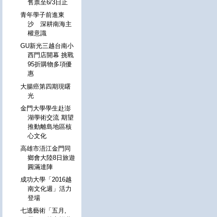
售票至6/3日止
青年學子前進東
沙 深耕南海主
權意識
GU新光三越台南小
西門店開幕 挑戰
95折購物多項優
惠
大腸癌第四期現曙
光
金門大學學生赴澎
湖學術交流 期望
推動離島地區核
心文化
高雄市浯江金門同
鄉會大陸8日旅遊
圓滿達陣
成功大學「2016越
南文化週」活力
登場
七逃藝術「五月,