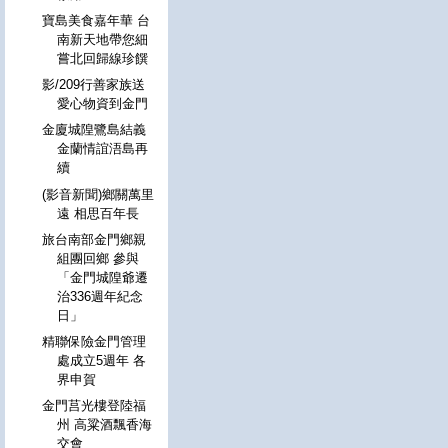
寶島美食嘉年華 台
南新天地帶您細
嘗北回歸線珍饌
影/209行善家族送
愛心物資到金門
金廈城隍鷺島結義
金蘭情誼浯島再
續
(影音新聞)鄉關萬里
遠 相思百年長
旅台南部金門鄉親
組團回鄉 參與
「金門城隍爺遷
治336週年紀念
日」
精聯保險金門管理
處成立5週年 各
界申賀
金門莒光樓登陸福
州 高粱酒飄香海
交會