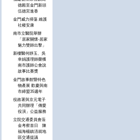
德殿至金門新頭
伍德宮進香
金門威力掃蕩 維護
社稷安康
南市立醫院舉辦
「居家關懷-居家
魅力雙師出擊」
新樓醫何靜玉、吳
幸娟護理師榮獲
南市護師公會說
故事比賽獎
金門故事館暨特色
物產展 歡慶與南
市締盟35週年
役政署與京元電子
共同辦理「傳愛
役演」公益服務
立院交通委員會蒞
金考察首日 陳
福海楊鎮浯就地
區交通提議