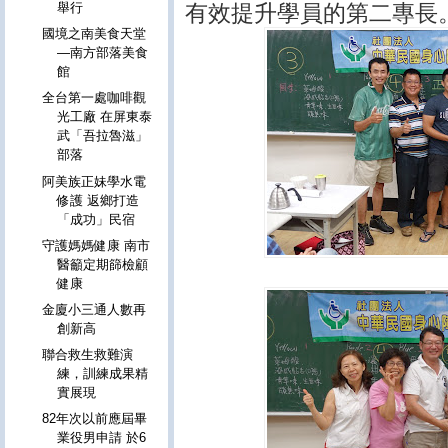
有效提升學員的第二專長
舉行
國境之南美食天堂
—南方部落美食
館
全台第一處咖啡觀
光工廠 在屏東泰
武「吾拉魯滋」
部落
阿美族正妹學水電
修護 返鄉打造
「成功」民宿
守護媽媽健康 南市
醫籲定期篩檢顧
健康
金廈小三通人數再
創新高
聯合救生救難演
練，訓練成果精
實展現
82年次以前應屆畢
業役男申請 於6