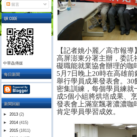
留言
QR CODE
【
記者姚小麗／高市報導
高屏澎東分署主辦，委託
中華鱻傳媒
礙職能就業協會辦理的咖
5
月
7
日晚上
20
時在高雄前
每日新聞
舉行學員成果發表會。
30
密集訓練，每個學員練就
成
5
個小組將烘培成果、
發表會上滿室飄著濃濃咖
新聞回顧
肯定學員學習成效。
►
2013
(2)
►
2014
(415)
►
2015
(1811)