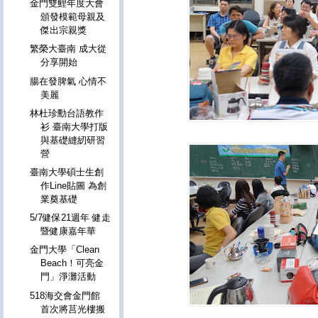
金門雙鯉年度大會
頒發模範母親及
傑出宗親獎
繁榮大臺南 成大從
分享開始
腸在發脾氣 心情不
美麗
林杜珍勳台語教作
衫 臺南大學打版
與基礎縫紉研習
營
臺南大學碩士生創
作Line貼圖 為創
業奠基礎
5/7健保21週年 健走
暨健康嘉年華
金門大學「Clean
Beach！可亮金
門」淨灘活動
518海交會金門館
首次將莒光樓搬