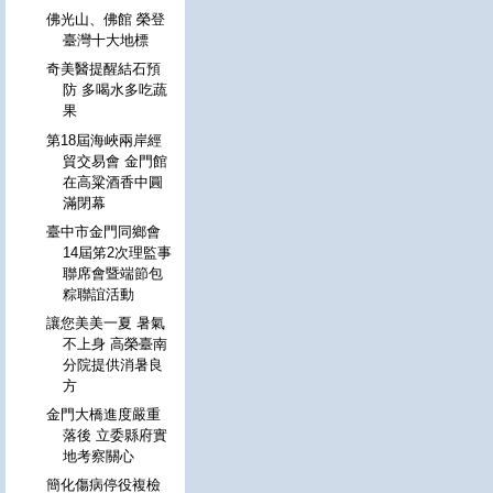
佛光山、佛館 榮登
臺灣十大地標
奇美醫提醒結石預
防 多喝水多吃蔬
果
第18屆海峽兩岸經
貿交易會 金門館
在高粱酒香中圓
滿閉幕
臺中市金門同鄉會
14屆笫2次理監事
聯席會暨端節包
粽聯誼活動
讓您美美一夏 暑氣
不上身 高榮臺南
分院提供消暑良
方
金門大橋進度嚴重
落後 立委縣府實
地考察關心
簡化傷病停役複檢