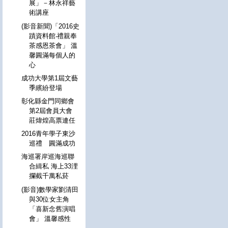
展」－林永祥藝
術講座
(影音新聞)「2016史
蹟資料館‧禮親奉
茶感恩茶會」 溫
馨圓滿每個人的
心
成功大學第1屆文藝
季繽紛登場
彰化縣金門同鄉會
第2屆會員大會
莊煒煌高票連任
2016青年學子東沙
巡禮 圓滿成功
海巡署岸巡海巡聯
合緝私 海上33浬
攔截千萬私菸
(影音)數學家劉清田
與30位女主角
「喜新念舊演唱
會」 溫馨感性