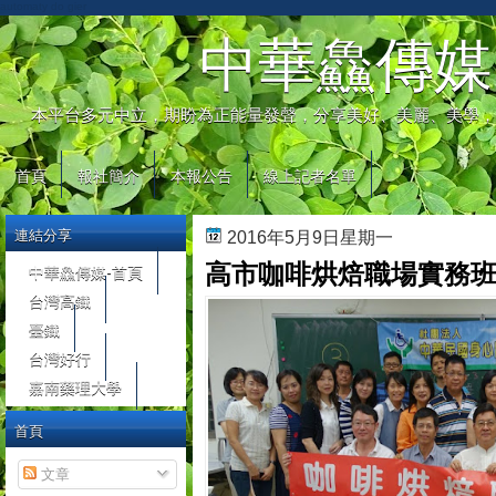
automaty do gier
中華鱻傳媒
本平台多元中立，期盼為正能量發聲，分享美好、美麗、美學，
首頁
報社簡介
本報公告
線上記者名單
連結分享
2016年5月9日星期一
高市咖啡烘焙職場實務班
中華鱻傳媒-首頁
台灣高鐵
臺鐵
台灣好行
嘉南藥理大學
首頁
文章