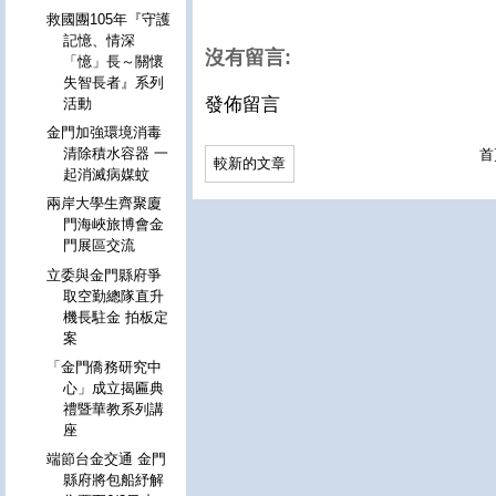
救國團105年『守護
記憶、情深
沒有留言:
「憶」長～關懷
失智長者』系列
發佈留言
活動
金門加強環境消毒
清除積水容器 一
首
較新的文章
起消滅病媒蚊
兩岸大學生齊聚廈
門海峽旅博會金
門展區交流
立委與金門縣府爭
取空勤總隊直升
機長駐金 拍板定
案
「金門僑務研究中
心」成立揭匾典
禮暨華教系列講
座
端節台金交通 金門
縣府將包船紓解