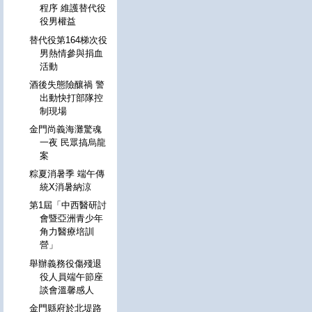
程序 維護替代役
役男權益
替代役第164梯次役
男熱情參與捐血
活動
酒後失態險釀禍 警
出動快打部隊控
制現場
金門尚義海灘驚魂
一夜 民眾搞烏龍
案
粽夏消暑季 端午傳
統X消暑納涼
第1屆「中西醫研討
會暨亞洲青少年
角力醫療培訓
營」
舉辦義務役傷殘退
役人員端午節座
談會溫馨感人
金門縣府於北堤路