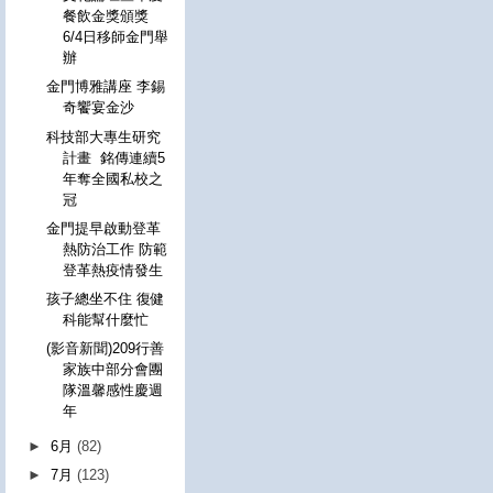
餐飲金獎頒獎
6/4日移師金門舉
辦
金門博雅講座 李錫
奇饗宴金沙
科技部大專生研究
計畫 銘傳連續5
年奪全國私校之
冠
金門提早啟動登革
熱防治工作 防範
登革熱疫情發生
孩子總坐不住 復健
科能幫什麼忙
(影音新聞)209行善
家族中部分會團
隊溫馨感性慶週
年
►
6月
(82)
►
7月
(123)