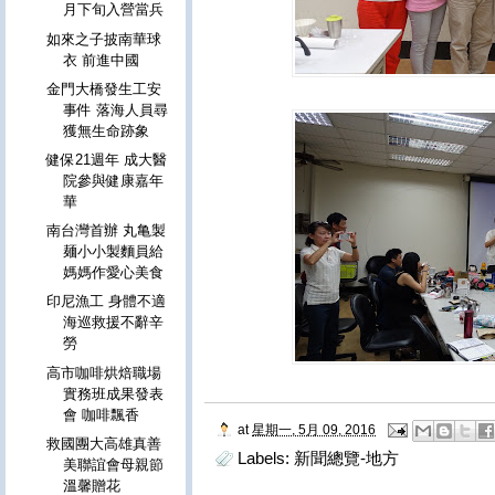
月下旬入營當兵
如來之子披南華球
衣 前進中國
金門大橋發生工安
事件 落海人員尋
獲無生命跡象
健保21週年 成大醫
院參與健康嘉年
華
南台灣首辦 丸亀製
麺小小製麵員給
媽媽作愛心美食
印尼漁工 身體不適
海巡救援不辭辛
勞
高市咖啡烘焙職場
實務班成果發表
會 咖啡飄香
at
星期一, 5月 09, 2016
救國團大高雄真善
Labels:
新聞總覽-地方
美聯誼會母親節
溫馨贈花