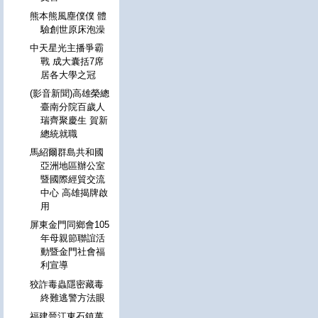
熊本熊風塵僕僕 體
驗創世原床泡澡
中天星光主播爭霸
戰 成大囊括7席
居各大學之冠
(影音新聞)高雄榮總
臺南分院百歲人
瑞齊聚慶生 賀新
總統就職
馬紹爾群島共和國
亞洲地區辦公室
暨國際經貿交流
中心 高雄揭牌啟
用
屏東金門同鄉會105
年母親節聯誼活
動暨金門社會福
利宣導
狡詐毒蟲隱密藏毒
終難逃警方法眼
福建晉江東石鎮萬