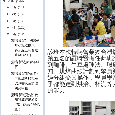
▼
2016
(1497)
►
1月
(111)
►
2月
(132)
►
3月
(130)
►
4月
(126)
▼
5月
(104)
(影音新聞)「國際藍
莓小姐選拔大
賽」線上報名截
該班本次特聘曾榮獲台灣
止至5/20日
第五名的羅時賢擔任此班
(影音新聞)節食不結
到咖啡、生豆處理法、瑕
石
知、烘焙曲線計劃到學員
(影音新聞)健保卡可
過分組交叉操作，學員學
下載綜所稅稅額
乎都能達到烘焙、杯測等
試算書表及辦理
網路申報
的能力。
(影音新聞)憑證+稅
額試算輕鬆報稅
6萬元商品券等你
拿！