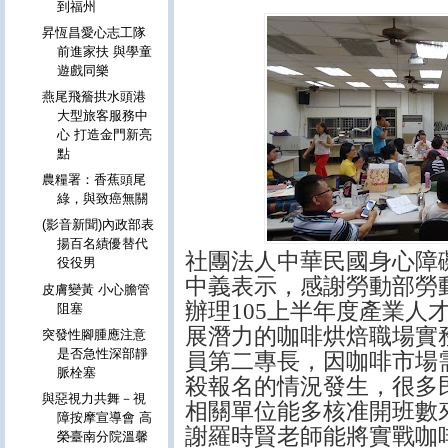
到福州
昇恆昌愛心志工隊
前進家扶 與學童
遊戲同樂
燕尾飛簷拱水頭港
大型旅客服務中
心 打造金門新亮
點
農糧署：香蕉頭尾
綠，與致癌無關
(影音新聞)內政部表
揚百名績優替代
社團法人中華民國身心障
役役男
中義表示，感謝勞動部勞
皮膚變黃 小心膽管
辦理
105
上半年度產業人
阻塞
展潛力的咖啡烘焙職場實
突發性腳腫應注意
是否急性深部靜
員第二專長，因咖啡市場
脈栓塞
殺報名的情況發生，很多
與惡視力共舞－視
相關單位能多核准開班數
障按摩宣導會 高
謝羅時賢老師能將實戰咖
榮臺南分院溫馨