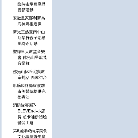
臨時市場農產品
促銷活動
安徽畫家邵利新為
海神媽祖造像
新光三越臺南中山
店舉行親子彩繪
風獅爺活動
聖梅里大教堂音樂
會 佛光山呈獻梵
音樂舞
佛光山比丘尼與教
宗對話 面邀訪台
肌筋膜疼痛症候群
奇美醫院提供完
整療法
消防隊專屬7-
ELEVEn小小店
長 超卡哇伊體驗
營開工趣
第6屆海峽兩岸美食
文化論壇暨年度