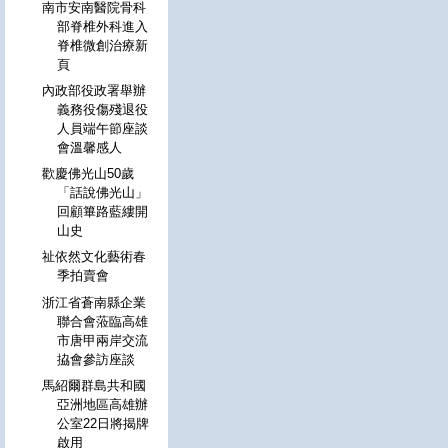
南市安南醫院骨科
部脊椎外科進入
脊椎微創治療新
頁
內政部役政署舉辦
義務役傷殘退役
人員端午節座談
會溫馨感人
歡慶佛光山50歲
「話說佛光山」
回顧篳路藍縷開
山史
祉依然文化藝術春
季拍賣會
浙江省蒼南縣企業
聯合會蒞臨高雄
市唐甲兩岸交流
拹會參訪座談
馬紹爾群島共和國
亞洲地區高雄辦
公室22日將揭牌
啟用