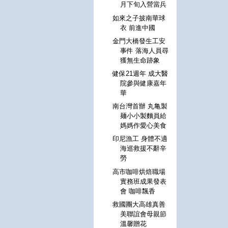
月下旬入營當兵
如來之子披南華球
衣 前進中國
金門大橋發生工安
事件 落海人員尋
獲無生命跡象
健保21週年 成大醫
院參與健康嘉年
華
南台灣首辦 丸亀製
麺小小製麵員給
媽媽作愛心美食
印尼漁工 身體不適
海巡救援不辭辛
勞
高市咖啡烘焙職場
實務班成果發表
會 咖啡飄香
救國團大高雄真善
美聯誼會母親節
溫馨贈花