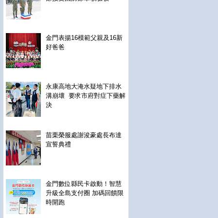
金門表揚16模範父親及16新
好爸爸
永康高地大淹水疑地下排水
溝崩壞 要求市府對症下藥解
決
苗栗榮服處謝浚豪處長布達
宣誓典禮
金門數位縣民卡啟動！智慧
升級全島支付圈 加碼回饋限
時開跑