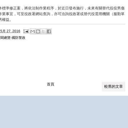
本標準修正案，將依法制作業程序，於近日發布施行，未來有關替代役役男傷
作業事宜，可至役政署網站查詢，亦可洽詢役政署或替代役需用機關（服勤單
男權益。
5月 27, 2016
新聞總覽-國防警政
首頁
較舊的文章