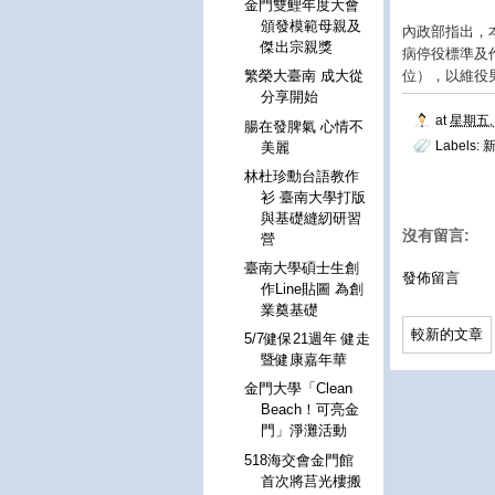
金門雙鯉年度大會
頒發模範母親及
內政部指出，
傑出宗親獎
病停役標準及
位），以維役
繁榮大臺南 成大從
分享開始
at
星期五, 
腸在發脾氣 心情不
Labels:
美麗
林杜珍勳台語教作
衫 臺南大學打版
與基礎縫紉研習
沒有留言:
營
臺南大學碩士生創
發佈留言
作Line貼圖 為創
業奠基礎
較新的文章
5/7健保21週年 健走
暨健康嘉年華
金門大學「Clean
Beach！可亮金
門」淨灘活動
518海交會金門館
首次將莒光樓搬