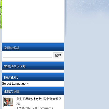
搜尋此網誌
總網頁檢視次數
TRANSLATE
Select Language
▼
隨機文章區
賀打詐戰將林奇毅 高中警大警佐
班
17/04/2023 - 0 Comments