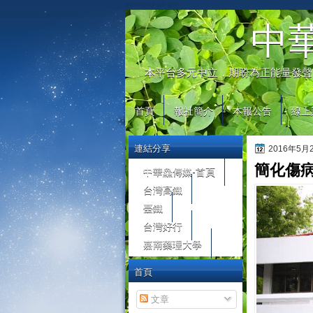
automaty do gier
中
本平台多元中立，期盼為正能量發聲
首頁
報社簡介
本報公告
線上
連結分享
2016年5
簡化傷
中華鱻傳媒-首頁
台灣高鐵
臺鐵
台灣好行
嘉南藥理大學
首頁
文章