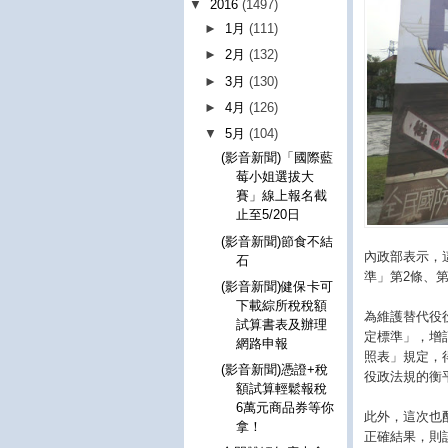
▼
2016
(1497)
►
1月
(111)
►
2月
(132)
►
3月
(130)
►
4月
(126)
▼
5月
(104)
(影音新聞)「國際藍
莓小姐選拔大
賽」線上報名截
止至5/20日
(影音新聞)節食不結
內政部表示，這
石
準」第2條、
(影音新聞)健保卡可
下載綜所稅稅額
為維護替代役
試算書表及辦理
定標準」，增
網路申報
照表」規定，
(影音新聞)憑證+稅
役政法規的衡
額試算輕鬆報稅
6萬元商品券等你
此外，這次也
拿！
正確結果，則