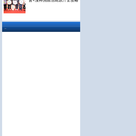
會×漢神洲際浯島原汁全攻略
..