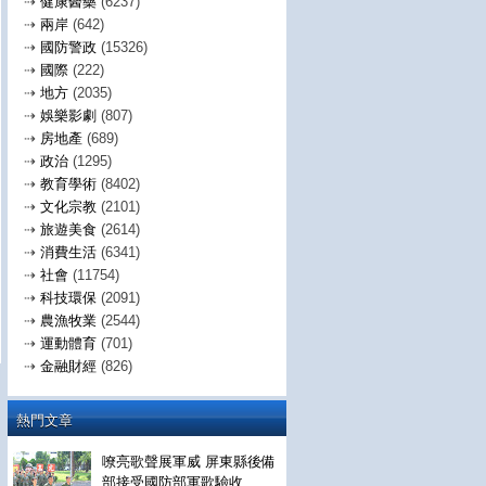
⇢
健康醫藥
(6237)
⇢
兩岸
(642)
⇢
國防警政
(15326)
⇢
國際
(222)
⇢
地方
(2035)
⇢
娛樂影劇
(807)
⇢
房地產
(689)
⇢
政治
(1295)
⇢
教育學術
(8402)
⇢
文化宗教
(2101)
⇢
旅遊美食
(2614)
⇢
消費生活
(6341)
⇢
社會
(11754)
⇢
科技環保
(2091)
⇢
農漁牧業
(2544)
⇢
運動體育
(701)
⇢
金融財經
(826)
熱門文章
嘹亮歌聲展軍威 屏東縣後備
部接受國防部軍歌驗收