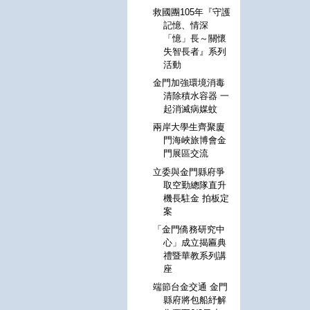
救國團105年『守護
記憶、情深
「憶」長～關懷
失智長者』系列
活動
金門加強環境消毒
清除積水容器 一
起消滅病媒蚊
兩岸大學生齊聚廈
門海峽旅博會金
門展區交流
立委與金門縣府爭
取空勤總隊直升
機長駐金 拍板定
案
「金門僑務研究中
心」成立揭匾典
禮暨華教系列講
座
端節台金交通 金門
縣府將包船紓解