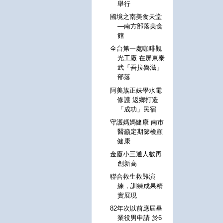
舉行
國境之南美食天堂
—南方部落美食
館
全台第一處咖啡觀
光工廠 在屏東泰
武「吾拉魯滋」
部落
阿美族正妹學水電
修護 返鄉打造
「成功」民宿
守護媽媽健康 南市
醫籲定期篩檢顧
健康
金廈小三通人數再
創新高
聯合救生救難演
練，訓練成果精
實展現
82年次以前應屆畢
業役男申請 於6