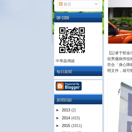
留言
QR CODE
【記者于郁金
役男傷病停役
中華鱻傳媒
符合「身心障
明文件，就可
每日新聞
新聞回顧
►
2013
(2)
►
2014
(415)
►
2015
(1811)