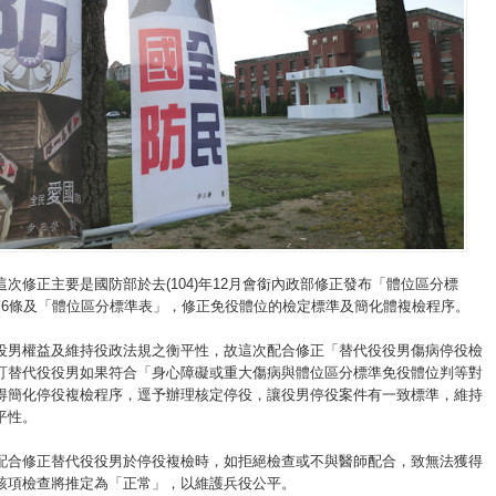
次修正主要是國防部於去(104)年12月會銜內政部修正發布「體位區分標
第6條及「體位區分標準表」，修正免役體位的檢定標準及簡化體複檢程序。
役男權益及維持役政法規之衡平性，故這次配合修正「替代役役男傷病停役檢
訂替代役役男如果符合「身心障礙或重大傷病與體位區分標準免役體位判等對
得簡化停役複檢程序，逕予辦理核定停役，讓役男停役案件有一致標準，維持
平性。
配合修正替代役役男於停役複檢時，如拒絕檢查或不與醫師配合，致無法獲得
該項檢查將推定為「正常」，以維護兵役公平。