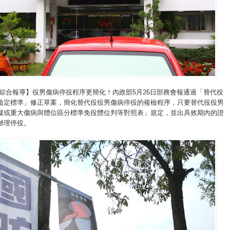
/綜合報導】役男傷病停役程序更簡化！內政部5月26日部務會報通過「替代役
檢定標準」修正草案，簡化替代役役男傷病停役的複檢程序，只要替代役役男
礙或重大傷病與體位區分標準免役體位判等對照表」規定，並出具效期內的證
辦理停役。