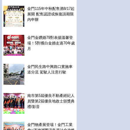
金門115年中秋配售酒8/17起
展開 配售認證或恢復請期限
內申辦
金門金鑽婚79對表揚溫馨登
場！5對獲白金婚走過70年歲
月
金門民生路中興路口實施車
道分流 駕駛人注意行駛
南市第5屆優良不動產經紀人
員暨第2屆優良地政士頒獎典
禮/影音
金門物產展登場！金門工業