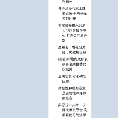
到福州
昇恆昌愛心志工隊
前進家扶 與學童
遊戲同樂
燕尾飛簷拱水頭港
大型旅客服務中
心 打造金門新亮
點
農糧署：香蕉頭尾
綠，與致癌無關
(影音新聞)內政部表
揚百名績優替代
役役男
皮膚變黃 小心膽管
阻塞
突發性腳腫應注意
是否急性深部靜
脈栓塞
與惡視力共舞－視
障按摩宣導會 高
榮臺南分院溫馨