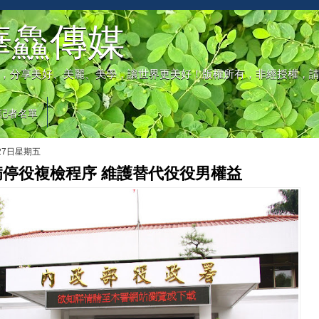
華鱻傳媒
，分享美好、美麗、美學，讓世界更美好！版權所有，非經授權，
記者名單
月27日星期五
病停役複檢程序 維護替代役役男權益