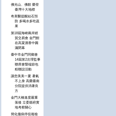
佛光山、佛館 榮登
臺灣十大地標
奇美醫提醒結石預
防 多喝水多吃蔬
果
第18屆海峽兩岸經
貿交易會 金門館
在高粱酒香中圓
滿閉幕
臺中市金門同鄉會
14屆笫2次理監事
聯席會暨端節包
粽聯誼活動
讓您美美一夏 暑氣
不上身 高榮臺南
分院提供消暑良
方
金門大橋進度嚴重
落後 立委縣府實
地考察關心
簡化傷病停役複檢