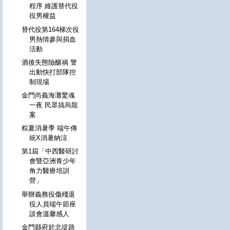
程序 維護替代役
役男權益
替代役第164梯次役
男熱情參與捐血
活動
酒後失態險釀禍 警
出動快打部隊控
制現場
金門尚義海灘驚魂
一夜 民眾搞烏龍
案
粽夏消暑季 端午傳
統X消暑納涼
第1屆「中西醫研討
會暨亞洲青少年
角力醫療培訓
營」
舉辦義務役傷殘退
役人員端午節座
談會溫馨感人
金門縣府於北堤路