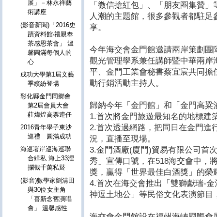
展」－林永祥藝
「微信搶紅包」、「朋友圈集贊」
術講座
人潮的主題館，很多參觀者都駐足
(影音新聞)「2016史
享。
蹟資料館‧禮親奉
茶感恩茶會」 溫
今年海交會金門館邀請兩岸策劃團
馨圓滿每個人的
觀光管理學系兼任講師暨中華兩岸
心
平、金門工業會秘書蔡宜宸共同擔
成功大學第1屆文藝
動行銷活動主持人。
季繽紛登場
彰化縣金門同鄉會
歸納今年「金門館」和「金門高粱
第2屆會員大會
莊煒煌高票連任
1.首次將金門旅遊最知名的地標建
2.首次透過網路，把同日在金門進
2016青年學子東沙
巡禮 圓滿成功
況，直播至現場。
3.金門酒廠(廈門)貿易有限公司
海巡署岸巡海巡聯
合緝私 海上33浬
秀」宣傳口號，在518海交會中，
攔截千萬私菸
獎，贏得「世界最佳白酒獎」的榮
(影音)數學家劉清田
4.首次在海交會推出「雙獅獻瑞-
與30位女主角
神逗土地公」等民俗文化表演節目
「喜新念舊演唱
會」 溫馨感性
海交會金門館設在福州海峽國際會