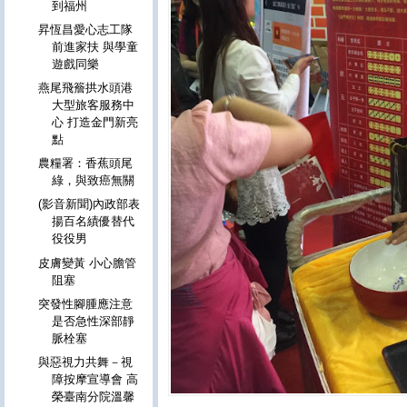
到福州
昇恆昌愛心志工隊
前進家扶 與學童
遊戲同樂
燕尾飛簷拱水頭港
大型旅客服務中
心 打造金門新亮
點
農糧署：香蕉頭尾
綠，與致癌無關
(影音新聞)內政部表
揚百名績優替代
役役男
皮膚變黃 小心膽管
阻塞
突發性腳腫應注意
是否急性深部靜
脈栓塞
與惡視力共舞－視
障按摩宣導會 高
榮臺南分院溫馨