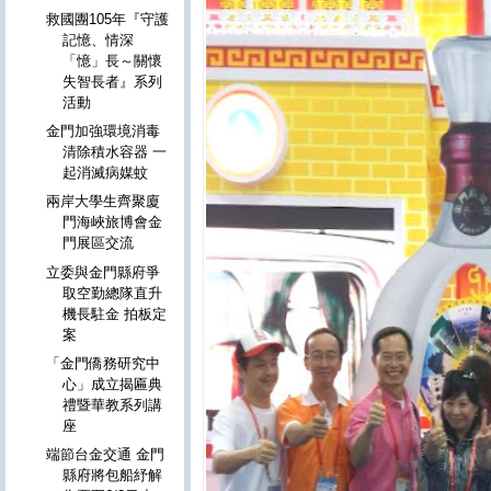
救國團105年『守護
記憶、情深
「憶」長～關懷
失智長者』系列
活動
金門加強環境消毒
清除積水容器 一
起消滅病媒蚊
兩岸大學生齊聚廈
門海峽旅博會金
門展區交流
立委與金門縣府爭
取空勤總隊直升
機長駐金 拍板定
案
「金門僑務研究中
心」成立揭匾典
禮暨華教系列講
座
端節台金交通 金門
縣府將包船紓解