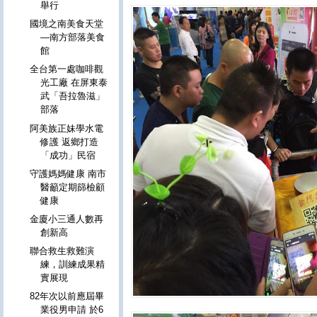
舉行
國境之南美食天堂
—南方部落美食
館
全台第一處咖啡觀
光工廠 在屏東泰
武「吾拉魯滋」
部落
阿美族正妹學水電
修護 返鄉打造
「成功」民宿
守護媽媽健康 南市
醫籲定期篩檢顧
健康
金廈小三通人數再
創新高
聯合救生救難演
練，訓練成果精
實展現
82年次以前應屆畢
業役男申請 於6