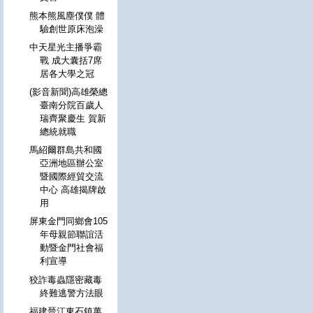
熊本熊風塵僕僕 體
驗創世原床泡澡
中天星光主播爭霸
戰 成大囊括7席
居各大學之冠
(影音新聞)高雄榮總
臺南分院百歲人
瑞齊聚慶生 賀新
總統就職
馬紹爾群島共和國
亞洲地區辦公室
暨國際經貿交流
中心 高雄揭牌啟
用
屏東金門同鄉會105
年母親節聯誼活
動暨金門社會福
利宣導
狡詐毒蟲隱密藏毒
終難逃警方法眼
福建晉江東石鎮萬