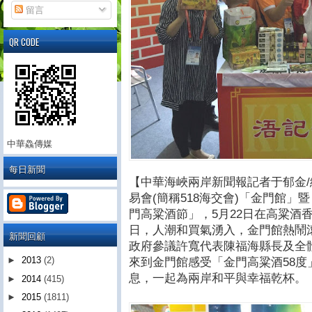
留言
QR CODE
中華鱻傳媒
每日新聞
【中華海峽兩岸新聞報記者于郁金/
易會(簡稱518海交會)「金門館」
門高粱酒節」，5月22日在高粱酒
日，人潮和買氣湧入，金門館熱鬧
新聞回顧
政府參議許寬代表陳福海縣長及全
►
2013
(2)
來到金門館感受「金門高粱酒58
息，一起為兩岸和平與幸福乾杯。
►
2014
(415)
►
2015
(1811)