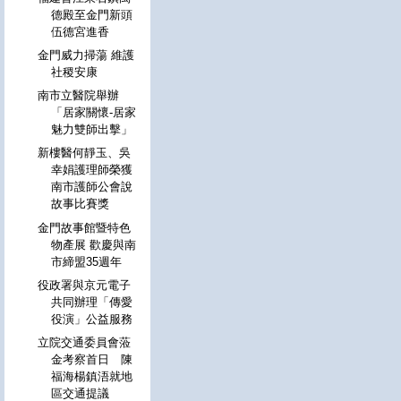
德殿至金門新頭
伍德宮進香
金門威力掃蕩 維護
社稷安康
南市立醫院舉辦
「居家關懷-居家
魅力雙師出擊」
新樓醫何靜玉、吳
幸娟護理師榮獲
南市護師公會說
故事比賽獎
金門故事館暨特色
物產展 歡慶與南
市締盟35週年
役政署與京元電子
共同辦理「傳愛
役演」公益服務
立院交通委員會蒞
金考察首日 陳
福海楊鎮浯就地
區交通提議