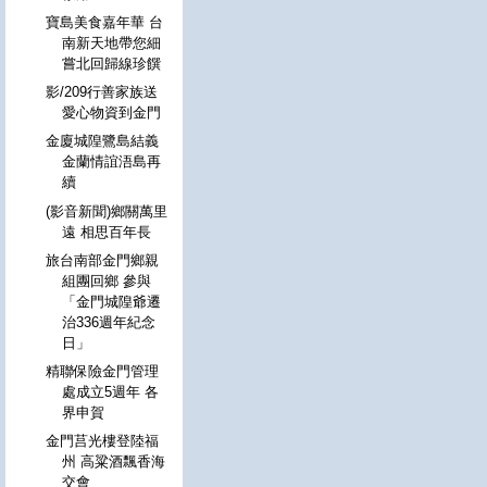
寶島美食嘉年華 台
南新天地帶您細
嘗北回歸線珍饌
影/209行善家族送
愛心物資到金門
金廈城隍鷺島結義
金蘭情誼浯島再
續
(影音新聞)鄉關萬里
遠 相思百年長
旅台南部金門鄉親
組團回鄉 參與
「金門城隍爺遷
治336週年紀念
日」
精聯保險金門管理
處成立5週年 各
界申賀
金門莒光樓登陸福
州 高粱酒飄香海
交會