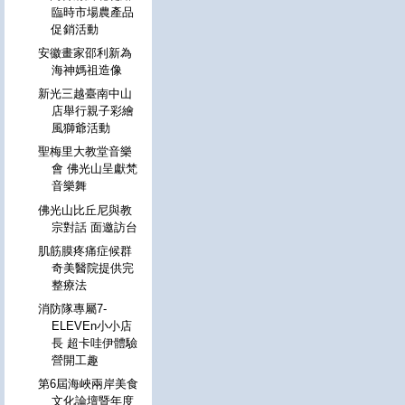
臨時市場農產品
促銷活動
安徽畫家邵利新為
海神媽祖造像
新光三越臺南中山
店舉行親子彩繪
風獅爺活動
聖梅里大教堂音樂
會 佛光山呈獻梵
音樂舞
佛光山比丘尼與教
宗對話 面邀訪台
肌筋膜疼痛症候群
奇美醫院提供完
整療法
消防隊專屬7-
ELEVEn小小店
長 超卡哇伊體驗
營開工趣
第6屆海峽兩岸美食
文化論壇暨年度