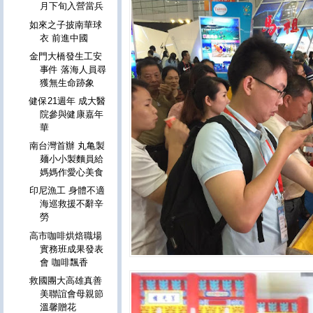
月下旬入營當兵
如來之子披南華球
衣 前進中國
金門大橋發生工安
事件 落海人員尋
獲無生命跡象
健保21週年 成大醫
院參與健康嘉年
華
南台灣首辦 丸亀製
麺小小製麵員給
媽媽作愛心美食
印尼漁工 身體不適
海巡救援不辭辛
勞
高市咖啡烘焙職場
實務班成果發表
會 咖啡飄香
救國團大高雄真善
美聯誼會母親節
溫馨贈花