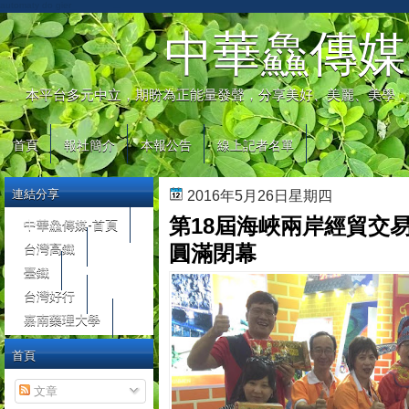
automaty do gier
中華鱻傳媒
本平台多元中立，期盼為正能量發聲，分享美好、美麗、美學，
首頁
報社簡介
本報公告
線上記者名單
連結分享
2016年5月26日星期四
第18屆海峽兩岸經貿交
中華鱻傳媒-首頁
台灣高鐵
圓滿閉幕
臺鐵
台灣好行
嘉南藥理大學
首頁
文章