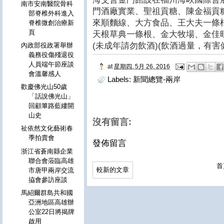
南市安南醫院骨科
門酒廠實業、聖祖貢糖、陳金福貢
部脊椎外科進入
來順麵線、大方食品、王大夫一條
脊椎微創治療新
頁
天根草典一條根、金大牧場、金佳
(未成年請勿飲酒)(飲酒過量，有害
內政部役政署舉辦
義務役傷殘退役
人員端午節座談
at
星期四, 5月 26, 2016
會溫馨感人
Labels:
新聞總覽-兩岸
歡慶佛光山50歲
「話說佛光山」
回顧篳路藍縷開
山史
沒有留言:
祉依然文化藝術春
季拍賣會
發佈留言
浙江省蒼南縣企業
聯合會蒞臨高雄
首
較新的文章
市唐甲兩岸交流
拹會參訪座談
馬紹爾群島共和國
亞洲地區高雄辦
公室22日將揭牌
啟用