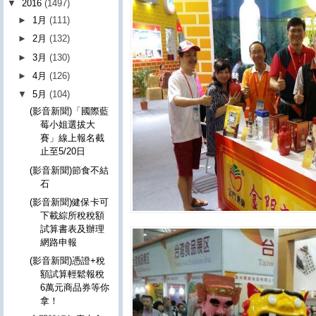
▼
2016
(1497)
►
1月
(111)
►
2月
(132)
►
3月
(130)
►
4月
(126)
▼
5月
(104)
(影音新聞)「國際藍
莓小姐選拔大
賽」線上報名截
止至5/20日
(影音新聞)節食不結
石
(影音新聞)健保卡可
下載綜所稅稅額
試算書表及辦理
網路申報
(影音新聞)憑證+稅
額試算輕鬆報稅
6萬元商品券等你
拿！