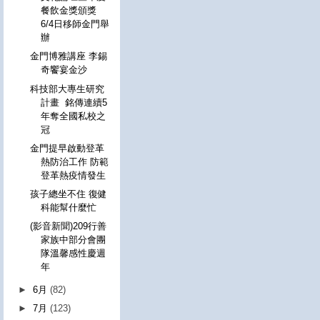
餐飲金獎頒獎
6/4日移師金門舉
辦
金門博雅講座 李錫
奇饗宴金沙
科技部大專生研究
計畫 銘傳連續5
年奪全國私校之
冠
金門提早啟動登革
熱防治工作 防範
登革熱疫情發生
孩子總坐不住 復健
科能幫什麼忙
(影音新聞)209行善
家族中部分會團
隊溫馨感性慶週
年
►
6月
(82)
►
7月
(123)