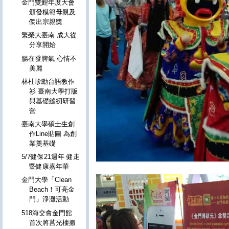
金門雙鯉年度大會
頒發模範母親及
傑出宗親獎
繁榮大臺南 成大從
分享開始
腸在發脾氣 心情不
美麗
林杜珍勳台語教作
衫 臺南大學打版
與基礎縫紉研習
營
臺南大學碩士生創
作Line貼圖 為創
業奠基礎
5/7健保21週年 健走
暨健康嘉年華
金門大學「Clean
Beach！可亮金
門」淨灘活動
518海交會金門館
首次將莒光樓搬