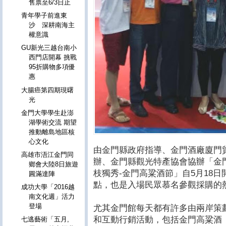
售票至6/3日止
青年學子前進東
沙 深耕南海主
權意識
GU新光三越台南小
西門店開幕 挑戰
95折購物多項優
惠
大腸癌第四期現曙
光
金門大學學生赴澎
湖學術交流 期望
推動離島地區核
心文化
由金門縣政府指導、金門酒廠廈門
高雄市浯江金門同
辦、金門縣觀光特產協會協辦「金
鄉會大陸8日旅遊
枝獨秀-金門高粱酒節」自5月18
圓滿達陣
點，也是入場民眾慕名參觀採購的
成功大學「2016越
南文化週」活力
登場
尤其金門館每天都有許多由兩岸策
和互動行銷活動，包括金門高粱酒
七逃藝術「五月,