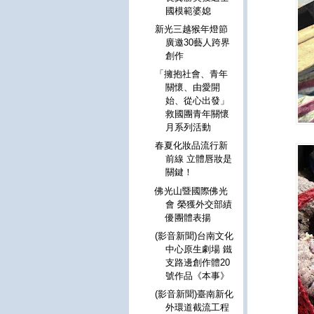
國模範婆媳
新光三越猴年燈節
廣邀30藝人跨界
創作
「擁抱社會、青年
關懷、由愛開
始、從心出發」
救國團青年關懷
月系列活動
春夏化妝品流行新
前線 立體唇妝是
關鍵！
佛光山暨國際佛光
會 榮獲外交部績
優團體表揚
(影音新聞)台南文化
中心原生劇場 鐵
支路邊創作體20
號作品《本事》
(影音新聞)臺南新化
外環道截流工程