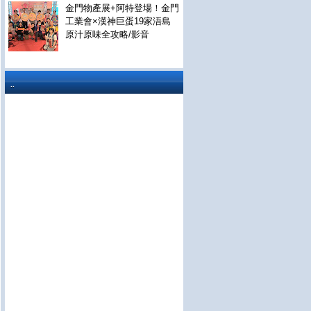
金門物產展+阿特登場！金門
工業會×漢神巨蛋19家浯島
原汁原味全攻略/影音
..