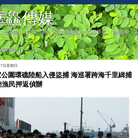
華鱻傳媒
，分享美好、美麗、美學，讓世界更美好！版權所有，非經授權，
記者名單
月27日星期日
家公園環礁陸船入侵盜捕 海巡署跨海千里緝捕
陸漁民押返偵辦