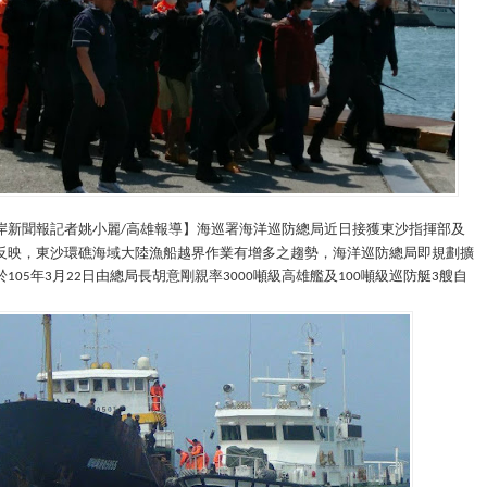
岸新聞報記者姚小麗
高雄報導】海巡署海洋巡防總局近日接獲東沙指揮部及
/
反映，東沙環礁海域大陸漁船越界作業有增多之趨勢，海洋巡防總局即規劃擴
於
年
月
日由總局長胡意剛親率
噸級高雄艦及
噸級巡防艇
艘自
105
3
22
3000
100
3