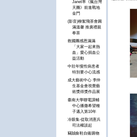
Janet率《瘋台灣
天團》前進戰地
金門
(影音)柳絮飛茶會圓
滿溫馨 推廣禮親
奉茶
救國團感恩滿滿
「大家一起來熱
血」愛心捐血公
益活動
中壯年慢性病患者
特別要小心流感
成大藝術中心 李仲
生基金會視覺藝
術獎得獎作品展
臺南大學聯電課輔
中心播撒希望種
子邁入第10年
冷眼集-從取消憲兵
司法權談起
竊賊偷鞋自備購物