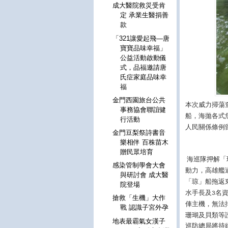
成大醫院救災受肯
定 承業生醫捐善
款
「321讓愛起飛—唐
寶寶品味幸福」
公益活動啟動儀
式，品福邀請唐
氏症家庭品味幸
福
金門西園旅台公共
本次威力掃蕩
事務協會聯誼健
船，海拋各式
行活動
人民關係條例
金門豆梨祭詩書音
樂相伴 百株苗木
贈民眾培育
海巡隊押解「
感染管制學會大會
動力，高雄艦
與研討會 成大醫
「琼」船拖返
院登場
水手長及
名
3
搶救「生機」大作
俥主機，無法
戰 認識子宮外孕
珊瑚及貝類等
地表最霸氣女漢子
巡防總局將持