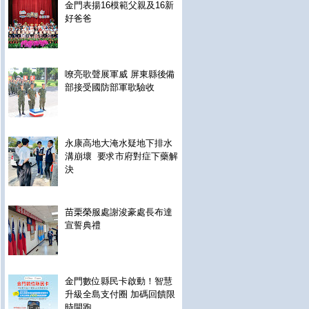
金門表揚16模範父親及16新
好爸爸
嘹亮歌聲展軍威 屏東縣後備
部接受國防部軍歌驗收
永康高地大淹水疑地下排水
溝崩壞 要求市府對症下藥解
決
苗栗榮服處謝浚豪處長布達
宣誓典禮
金門數位縣民卡啟動！智慧
升級全島支付圈 加碼回饋限
時開跑