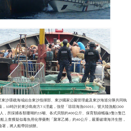
至東沙環礁海域結合東沙指揮部、東沙國家公園管理處及東沙海巡分隊共同執
蕩，
時許於東沙島南方
浬處，強登「琼琼海漁
」號大陸漁船
10
7.5
05055
(300
人，所採捕各類珊瑚約
噸、各式貝類約
公斤、保育類綠蠵龜
隻
隻已
15
400
3
(1
在船上查獲疑似毒魚用化學藥劑「聚苯乙烯」約
公斤，嚴重破壞海洋生態，
40
檢署，將人船帶回偵辦。