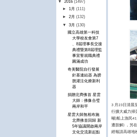
▼
2016
(1497)
►
1月
(111)
►
2月
(132)
▼
3月
(130)
國立高雄第一科技
大學校友會第7
、8屆理事長交接
典禮暨第8屆理監
事宣誓就職典禮
圓滿成功
奇美醫院自行發展
針基連結器 為膀
胱灌注化療新利
器
捐贈北齊佛首 星雲
大師：佛像合璧
月
日清晨
3
23
兩岸和平
行擴大威力掃
星雲大師無相布施
噸
船上漁民
)
41
北齊佛首回歸 新
遭肢解
，另
)
5年協議開啟兩岸
經報請高雄地
文化交流新起點