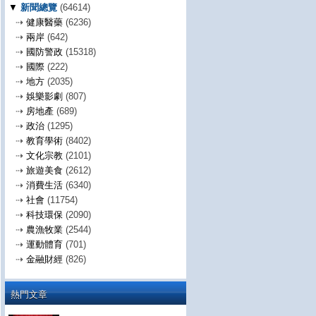
▼
新聞總覽
(64614)
⇢
健康醫藥
(6236)
⇢
兩岸
(642)
⇢
國防警政
(15318)
⇢
國際
(222)
⇢
地方
(2035)
⇢
娛樂影劇
(807)
⇢
房地產
(689)
⇢
政治
(1295)
⇢
教育學術
(8402)
⇢
文化宗教
(2101)
⇢
旅遊美食
(2612)
⇢
消費生活
(6340)
⇢
社會
(11754)
⇢
科技環保
(2090)
⇢
農漁牧業
(2544)
⇢
運動體育
(701)
⇢
金融財經
(826)
熱門文章