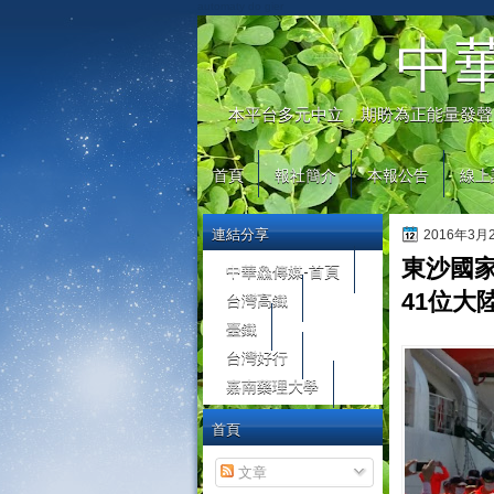
automaty do gier
中
本平台多元中立，期盼為正能量發聲
首頁
報社簡介
本報公告
線上
連結分享
2016年3
東沙國
中華鱻傳媒-首頁
台灣高鐵
41位大
臺鐵
台灣好行
嘉南藥理大學
首頁
文章