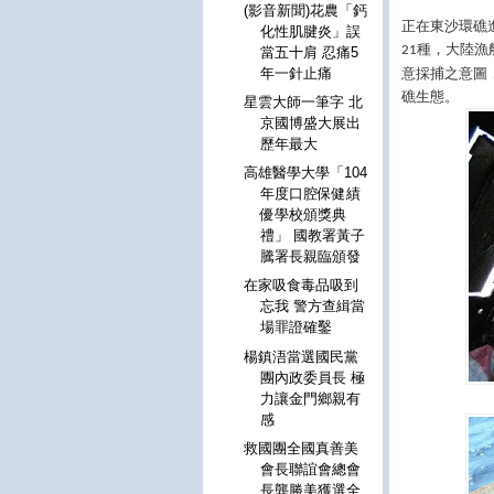
(影音新聞)花農「鈣
正在東沙環礁
化性肌腱炎」誤
種，大陸漁
21
當五十肩 忍痛5
意採捕之意圖
年一針止痛
礁生態。
星雲大師一筆字 北
京國博盛大展出
歷年最大
高雄醫學大學「104
年度口腔保健績
優學校頒獎典
禮」 國教署黃子
騰署長親臨頒發
在家吸食毒品吸到
忘我 警方查緝當
場罪證確鑿
楊鎮浯當選國民黨
團內政委員長 極
力讓金門鄉親有
感
救國團全國真善美
會長聯誼會總會
長龔勝美獲選全