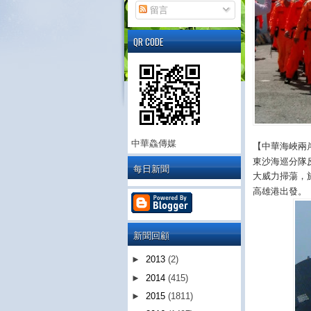
留言
QR CODE
中華鱻傳媒
【中華海峽兩
東沙海巡分隊
每日新聞
大威力掃蕩，
高雄港出發。
新聞回顧
►
2013
(2)
►
2014
(415)
►
2015
(1811)