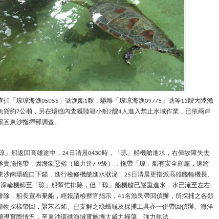
查扣「琼琼海漁
」號漁船
艘，驅離「琼琼海漁
」號等
艘大陸漁
05055
1
09775
11
魚貨約
公噸，另在環礁內查獲陸籍小船
艘
人進入禁止水域作業，已依兩岸
7
2
4
留置東沙指揮部調查。
琼」船返回高雄途中，
日清晨
時，「琼」船機艙進水，右俥故障失去
24
0430
遂實施拖帶，因海象惡劣（風力達
級），拖帶「琼」船有安全顧慮，遂將
7-9
東沙南環礁口下錨，進行檢修機艙進水狀況，
日清晨更指派高雄艦輪機長、
25
資深輪機師至「琼」船幫忙排除，但「琼」船機艙已嚴重進水，水已淹至左右
排除，船長宣布棄船，經報請檢察官指示，
名漁民帶回偵辦，所採捕之各類
41
證物採樣帶回，聚苯乙烯、已支解之綠蠵龜及採捕工具亦一併帶回偵辦。
海洋
續視實際情況，至東沙環礁海域實施擴大威力掃蕩、強力執法。