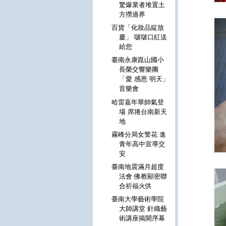
驚爆業者堆置土
方撈過界
百貨「化妝品綻放
慶」 啵啵口紅送
給您
臺南永康崑山國小
長榮交響樂團
「愛 感恩 明天」
音樂會
哈雷嘉年華帥氣登
場 席捲台南新天
地
霧峰分局女警花 進
青年高中宣導交
安
臺南地震滿月超度
法會 佛教顯密聯
合祈福火供
臺南大學藝術學院
大師講堂 針織藝
術講座揭開序幕