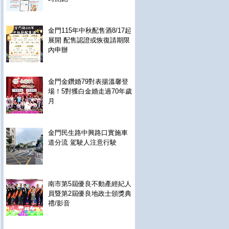
金門115年中秋配售酒8/17起
展開 配售認證或恢復請期限
內申辦
金門金鑽婚79對表揚溫馨登
場！5對獲白金婚走過70年歲
月
金門民生路中興路口實施車
道分流 駕駛人注意行駛
南市第5屆優良不動產經紀人
員暨第2屆優良地政士頒獎典
禮/影音