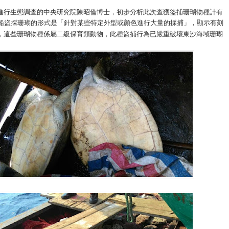
進行生態調查的中央研究院陳昭倫博士，初步分析此次查獲盜捕珊瑚物種計有
船盜採珊瑚的形式是「針對某些特定外型或顏色進行大量的採捕」，顯示有刻
，這些珊瑚物種係屬二級保育類動物，此種盜捕行為已嚴重破壞東沙海域珊瑚