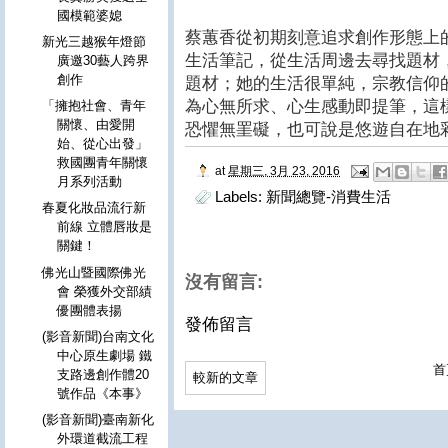
國模範婆媳
蔡蕙香從初期刻意追求創作形態上
新光三越猴年燈節
生活筆記，從生活周邊去尋找題材
廣邀30藝人跨界
創作
題材；她的生活很單純，宗教信仰
為心無所求、心生感動即提筆，這
「擁抱社會、青年
關懷、由愛開
恐懼無罣礙，也可說是悠遊自在地
始、從心出發」
救國團青年關懷
at
星期三, 3月 23, 2016
月系列活動
Labels:
新聞總覽-消費生活
春夏化妝品流行新
前線 立體唇妝是
關鍵！
佛光山暨國際佛光
沒有留言:
會 榮獲外交部績
優團體表揚
發佈留言
(影音新聞)台南文化
中心原生劇場 鐵
首
支路邊創作體20
較新的文章
號作品《本事》
(影音新聞)臺南新化
外環道截流工程