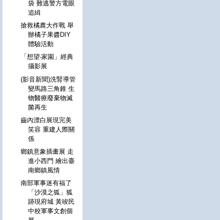
袋 難逃警方電眼
追緝
搶救橘農大作戰 舉
辦橘子果醬DIY
體驗活動
「想望‧家園」經典
攝影展
(影音新聞)洗腎導管
變馬路三角錐 生
物醫療廢棄物滅
菌再生
齒內漂白展現完美
笑容 重建人際關
係
鄉鎮意象插畫展 走
進小西門 繪出臺
南鄉鎮風情
南部軍事迷有福了
「沙漠之狐」狐
跡現府城 黃竣民
中校軍事文創個