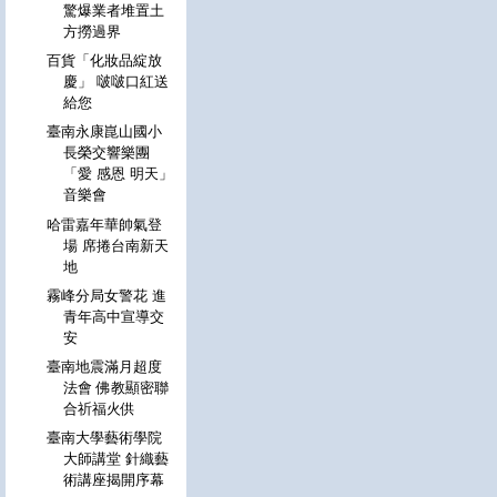
驚爆業者堆置土
方撈過界
百貨「化妝品綻放
慶」 啵啵口紅送
給您
臺南永康崑山國小
長榮交響樂團
「愛 感恩 明天」
音樂會
哈雷嘉年華帥氣登
場 席捲台南新天
地
霧峰分局女警花 進
青年高中宣導交
安
臺南地震滿月超度
法會 佛教顯密聯
合祈福火供
臺南大學藝術學院
大師講堂 針織藝
術講座揭開序幕