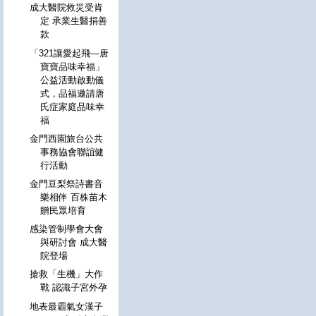
成大醫院救災受肯
定 承業生醫捐善
款
「321讓愛起飛—唐
寶寶品味幸福」
公益活動啟動儀
式，品福邀請唐
氏症家庭品味幸
福
金門西園旅台公共
事務協會聯誼健
行活動
金門豆梨祭詩書音
樂相伴 百株苗木
贈民眾培育
感染管制學會大會
與研討會 成大醫
院登場
搶救「生機」大作
戰 認識子宮外孕
地表最霸氣女漢子