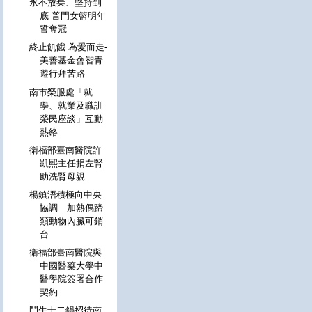
永不放棄、堅持到
底 普門女籃明年
誓奪冠
終止飢餓 為愛而走-
美善基金會智青
遊行拜苦路
南市榮服處「就
學、就業及職訓
榮民座談」互動
熱絡
衛福部臺南醫院許
凱熙主任捐左腎
助洗腎母親
楊鎮浯積極向中央
協調 加熱偶蹄
類動物內臟可銷
台
衛福部臺南醫院與
中國醫藥大學中
醫學院簽署合作
契約
鬥牛士二鍋招待南