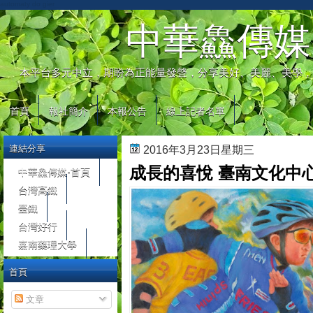
automaty do gier
中華鱻傳媒
本平台多元中立，期盼為正能量發聲，分享美好、美麗、美學，
首頁
報社簡介
本報公告
線上記者名單
連結分享
2016年3月23日星期三
成長的喜悅 臺南文化中
中華鱻傳媒-首頁
台灣高鐵
臺鐵
台灣好行
嘉南藥理大學
首頁
文章