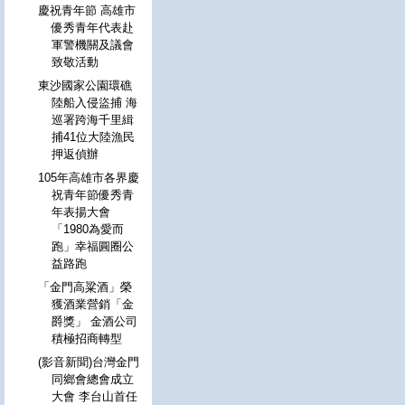
慶祝青年節 高雄市
優秀青年代表赴
軍警機關及議會
致敬活動
東沙國家公園環礁
陸船入侵盜捕 海
巡署跨海千里緝
捕41位大陸漁民
押返偵辦
105年高雄市各界慶
祝青年節優秀青
年表揚大會
「1980為愛而
跑」幸福圓圈公
益路跑
「金門高粱酒」榮
獲酒業營銷「金
爵獎」 金酒公司
積極招商轉型
(影音新聞)台灣金門
同鄉會總會成立
大會 李台山首任