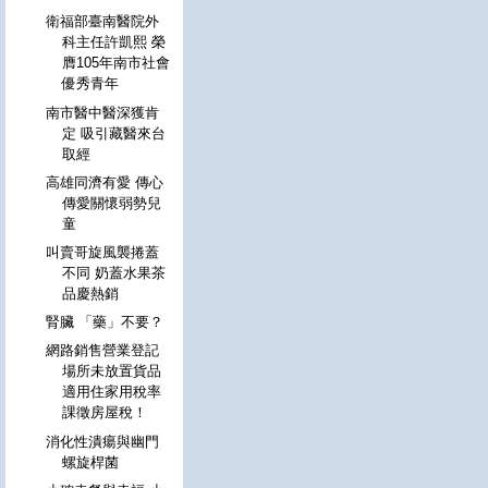
衛福部臺南醫院外
科主任許凱熙 榮
膺105年南市社會
優秀青年
南市醫中醫深獲肯
定 吸引藏醫來台
取經
高雄同濟有愛 傳心
傳愛關懷弱勢兒
童
叫賣哥旋風襲捲蓋
不同 奶蓋水果茶
品慶熱銷
腎臟 「藥」不要？
網路銷售營業登記
場所未放置貨品
適用住家用稅率
課徵房屋稅！
消化性潰瘍與幽門
螺旋桿菌