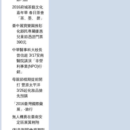
2016府城茶藝文化
嘉年華 春日茶會
「茶、墨、 磬」
臺中麗寶樂園推彰
化縣民專屬優惠
兒童節憑證門票
390元
中華醫事科大校長
曾信超 3/17安南
醫院講演「非營
利事業(NPO)行
銷」
母親節檔期提前開
打 豐原太平洋
3/26起化妝品搶
先預購
「2016臺灣國際蘭
展」-旅行
無人機賽在臺南安
定區展翼翱翔
(影音新聞)角膜塑型