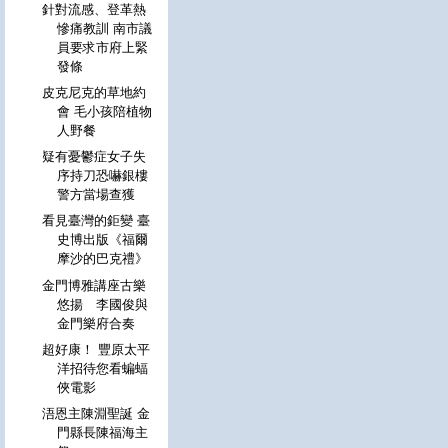
針對流感、登革熱
慘痛教訓 南市議
員要求市府上緊
發條
皮克尼克的草地約
會 毛小孩陪植物
人野餐
疑有憂鬱症女子失
序持刀恐嚇銀樓
警方當場查獲
看見臺灣的鉅變 臺
史博出版《福爾
摩沙的巴克禮》
金門博雅講座古樂
悠揚 李國俊與
金門樂府合奏
超好康！ 豐原太平
洋招待您看蝙蝠
俠電影
浯恩主陳淵聖誕 金
門縣長陳福海主