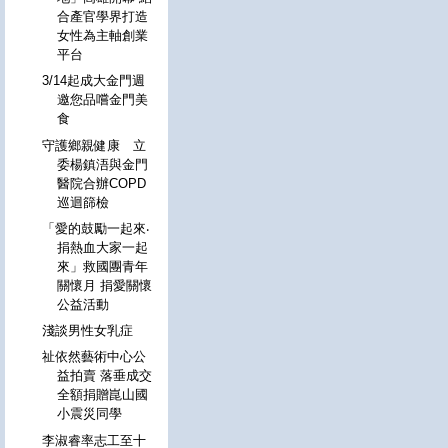
合產官學界打造
女性為主軸創業
平台
3/14起成大金門週
邀您品嚐金門美
食
守護鄉親健康 立
委楊鎮浯與金門
醫院合辦COPD
巡迴篩檢
「愛的鼓勵一起來‧
捐熱血大家一起
來」救國團青年
關懷月 捐愛關懷
公益活動
淺談男性女乳症
祉依然藝術中心公
益拍賣 落垂成交
全額捐贈崑山國
小震災同學
李淑睿率志工至十