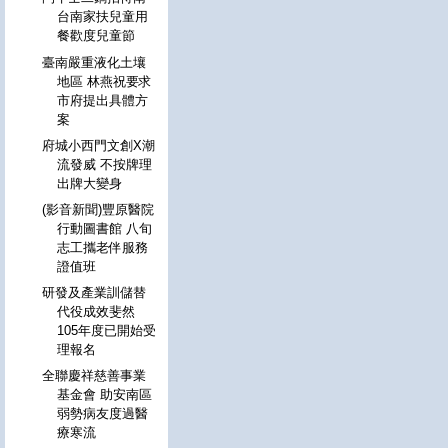
台南家扶兒童用
餐歡度兒童節
臺南嚴重液化土壤
地區 林燕祝要求
市府提出具體方
案
府城小西門文創X潮
流發威 不按牌理
出牌大變身
(影音新聞)豐原醫院
行動圖書館 八旬
志工攜老伴服務
證值班
研發及產業訓儲替
代役成效斐然
105年度已開始受
理報名
全聯慶祥慈善事業
基金會 助安南區
弱勢病友度過醫
療寒流