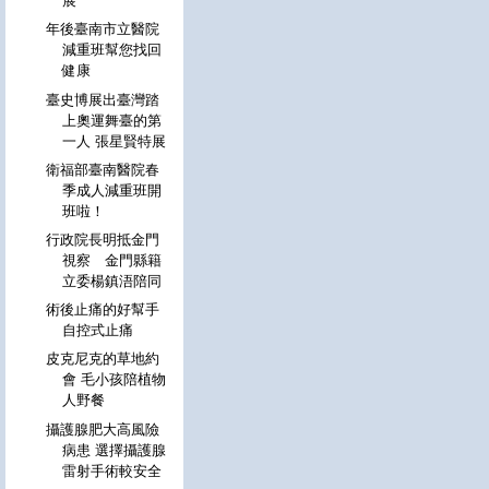
展
年後臺南市立醫院
減重班幫您找回
健康
臺史博展出臺灣踏
上奧運舞臺的第
一人 張星賢特展
衛福部臺南醫院春
季成人減重班開
班啦！
行政院長明抵金門
視察 金門縣籍
立委楊鎮浯陪同
術後止痛的好幫手
自控式止痛
皮克尼克的草地約
會 毛小孩陪植物
人野餐
攝護腺肥大高風險
病患 選擇攝護腺
雷射手術較安全