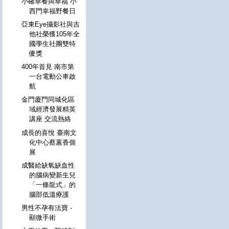
小確幸餐與幸福 小
西門幸福野餐日
亞東Eye攝影社與吉
他社榮獲105年全
國學生社團雙特
優獎
400年首見 南市第
一台電動公車啟
航
金門廈門同城化區
域經濟發展精英
講座 交流熱絡
成長的喜悅 臺南文
化中心蔡蕙香個
展
成醫給缺氧缺血性
的腦病變新生兒
「一條龍式」的
腦部低溫療護
男性不孕有法寶 -
顯微手術