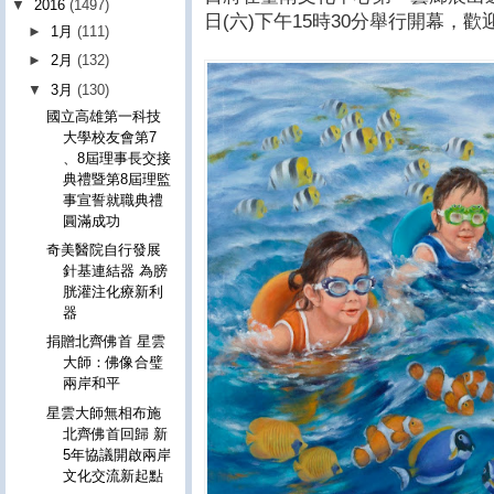
▼
2016
(1497)
日(六)下午15時30分舉行開幕，
►
1月
(111)
►
2月
(132)
▼
3月
(130)
國立高雄第一科技
大學校友會第7
、8屆理事長交接
典禮暨第8屆理監
事宣誓就職典禮
圓滿成功
奇美醫院自行發展
針基連結器 為膀
胱灌注化療新利
器
捐贈北齊佛首 星雲
大師：佛像合璧
兩岸和平
星雲大師無相布施
北齊佛首回歸 新
5年協議開啟兩岸
文化交流新起點