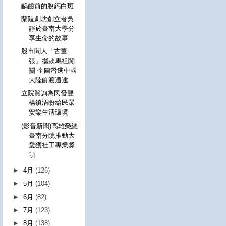
齲齒前的脫鈣白斑
蘭陵劇坊創立者吳
靜於臺南大學分
享生命的故事
股市聞人「古董
張」攜款馬祖闖
關 企圖潛逃中國
大陸偷渡遭逮
立院質詢為民發聲
楊鎮浯盼給民眾
安樂生活環境
(影音新聞)高雄榮總
臺南分院推動大
愛獲社工專業獎
項
►
4月
(126)
►
5月
(104)
►
6月
(82)
►
7月
(123)
►
8月
(138)