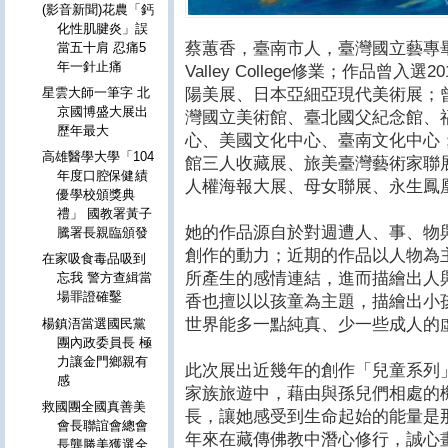
(影音新聞)花農「鈣
化性肌腱炎」誤
蔡蕙香，臺南市人，臺灣國立藝專畢業，
當五十肩 忍痛5
年一針止痛
Valley College修業；作品曾
陽美展、日本亞細亞現代美術展；
星雲大師一筆字 北
京國博盛大展出
灣國立美術館、臺北國父紀念館、
歷年最大
心、美國文化中心、臺南文化中心
高雄醫學大學「104
館三人收藏展、旅美臺灣藝術家聯
年度口腔保健績
人權海報大展、母女聯展、永生鳳
優學校頒獎典
禮」 國教署黃子
她的作品源自於對週遭人、事、物
騰署長親臨頒發
創作的動力；近期的作品以人物為主
在家吸食毒品吸到
所產生的感情連結，進而描繪出人
忘我 警方查緝當
場罪證確鑿
香也擅以以孩童為主題，描繪出小
世界能多一點純真、少一些成人的
楊鎮浯當選國民黨
團內政委員長 極
力讓金門鄉親有
此次展出近幾年的創作「兒童系列
感
家族旅遊中，藉由與孫兒們相處的
救國團全國真善美
長，讓她感受到生命起始的能量是
會長聯誼會總會
年來在藏傳佛教中潛心修行，誠心
長龔勝美獲選全