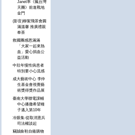
Janet率《瘋台灣
天團》前進戰地
金門
(影音)柳絮飛茶會圓
滿溫馨 推廣禮親
奉茶
救國團感恩滿滿
「大家一起來熱
血」愛心捐血公
益活動
中壯年慢性病患者
特別要小心流感
成大藝術中心 李仲
生基金會視覺藝
術獎得獎作品展
臺南大學聯電課輔
中心播撒希望種
子邁入第10年
冷眼集-從取消憲兵
司法權談起
竊賊偷鞋自備購物