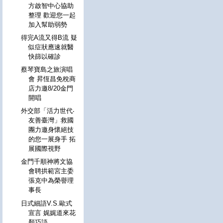
方啟智中心協助
整理 歡迎您一起
加入幫助弱勢
得完A流又得B流 疑
似症狀應速就醫
快篩以確診
蔡琴寶島之旅演唱
會 昇恆昌免稅商
店力邀8/20金門
開唱
外交部「活力世代‧
友善臺灣」救國
團力邀身懷絕技
的您一展身手 拓
展國際視野
金門千順神將文協
會聘拱範宮主委
張克中為榮譽理
事長
日式細語V.S.歐式
宣言 娓娓道來花
顏巧語