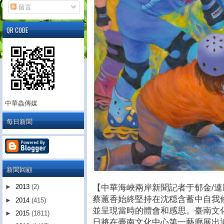
留言
QR CODE
中華鱻傳媒
每日新聞
新聞回顧
【中華海峽兩岸新聞記者于郁金/連
►
2013
(2)
蔡蕙香始終堅持在沈穏含蓄中自我
►
2014
(415)
並呈現當時的體會和感思。臺南文化中
►
2015
(1811)
日將在臺南文化中心第一藝廊展出近