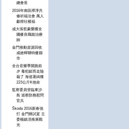
總會長
2016年南區禪淨共
修祈福法會 萬人
獻燈社稷福
成大張哲豪榮獲全
國優良職能治療
師
金門推動資源回收
成效蟬聯特優縣
市
全台音樂季開跑前
夕 毒犯鋌而走險
栽了 海巡署緝獲
223公斤K他命
監察委員登臨東沙
島 巡察防務慰問
官兵
Škoda 2016新春強
打 金門辦試駕 立
委楊鎮浯推展觀
光