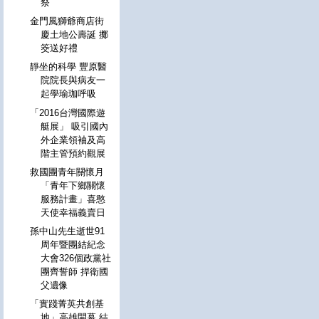
祭
金門風獅爺商店街
慶土地公壽誕 擲
筊送好禮
靜坐的科學 豐原醫
院院長與病友一
起學瑜珈呼吸
「2016台灣國際遊
艇展」 吸引國內
外企業領袖及高
階主管預約觀展
救國團青年關懷月
「青年下鄉關懷
服務計畫」喜憨
天使幸福義賣日
孫中山先生逝世91
周年暨團結紀念
大會326個政黨社
團齊誓師 捍衛國
父遺像
「實踐菁英共創基
地」高雄開幕 結