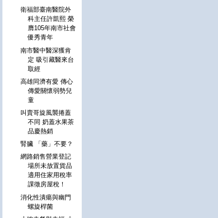
衛福部臺南醫院外
科主任許凱熙 榮
膺105年南市社會
優秀青年
南市醫中醫深獲肯
定 吸引藏醫來台
取經
高雄同濟有愛 傳心
傳愛關懷弱勢兒
童
叫賣哥旋風襲捲蓋
不同 奶蓋水果茶
品慶熱銷
腎臟 「藥」不要？
網路銷售營業登記
場所未放置貨品
適用住家用稅率
課徵房屋稅！
消化性潰瘍與幽門
螺旋桿菌