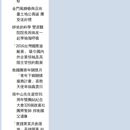
祭
金門風獅爺商店街
慶土地公壽誕 擲
筊送好禮
靜坐的科學 豐原醫
院院長與病友一
起學瑜珈呼吸
「2016台灣國際遊
艇展」 吸引國內
外企業領袖及高
階主管預約觀展
救國團青年關懷月
「青年下鄉關懷
服務計畫」喜憨
天使幸福義賣日
孫中山先生逝世91
周年暨團結紀念
大會326個政黨社
團齊誓師 捍衛國
父遺像
「實踐菁英共創基
地」高雄開幕 結