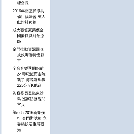
總會長
2016年南區禪淨共
修祈福法會 萬人
獻燈社稷福
成大張哲豪榮獲全
國優良職能治療
師
金門推動資源回收
成效蟬聯特優縣
市
全台音樂季開跑前
夕 毒犯鋌而走險
栽了 海巡署緝獲
223公斤K他命
監察委員登臨東沙
島 巡察防務慰問
官兵
Škoda 2016新春強
打 金門辦試駕 立
委楊鎮浯推展觀
光