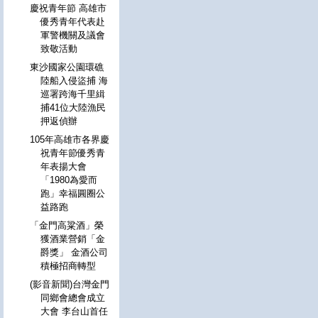
慶祝青年節 高雄市
優秀青年代表赴
軍警機關及議會
致敬活動
東沙國家公園環礁
陸船入侵盜捕 海
巡署跨海千里緝
捕41位大陸漁民
押返偵辦
105年高雄市各界慶
祝青年節優秀青
年表揚大會
「1980為愛而
跑」幸福圓圈公
益路跑
「金門高粱酒」榮
獲酒業營銷「金
爵獎」 金酒公司
積極招商轉型
(影音新聞)台灣金門
同鄉會總會成立
大會 李台山首任