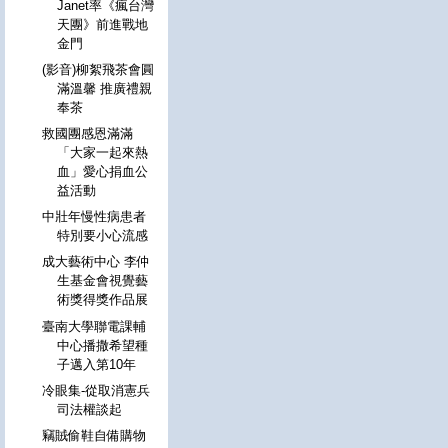
Janet率《瘋台灣
天團》前進戰地
金門
(影音)柳絮飛茶會圓
滿溫馨 推廣禮親
奉茶
救國團感恩滿滿
「大家一起來熱
血」愛心捐血公
益活動
中壯年慢性病患者
特別要小心流感
成大藝術中心 李仲
生基金會視覺藝
術獎得獎作品展
臺南大學聯電課輔
中心播撒希望種
子邁入第10年
冷眼集-從取消憲兵
司法權談起
竊賊偷鞋自備購物