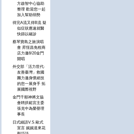
方啟智中心協助
整理 歡迎您一起
加入幫助弱勢
得完A流又得B流 疑
似症狀應速就醫
快篩以確診
蔡琴寶島之旅演唱
會 昇恆昌免稅商
店力邀8/20金門
開唱
外交部「活力世代‧
友善臺灣」救國
團力邀身懷絕技
的您一展身手 拓
展國際視野
金門千順神將文協
會聘拱範宮主委
張克中為榮譽理
事長
日式細語V.S.歐式
宣言 娓娓道來花
顏巧語