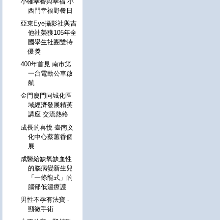
小確幸餐與幸福 小
西門幸福野餐日
亞東Eye攝影社與吉
他社榮獲105年全
國學生社團雙特
優獎
400年首見 南市第
一台電動公車啟
航
金門廈門同城化區
域經濟發展精英
講座 交流熱絡
成長的喜悅 臺南文
化中心蔡蕙香個
展
成醫給缺氧缺血性
的腦病變新生兒
「一條龍式」的
腦部低溫療護
男性不孕有法寶 -
顯微手術