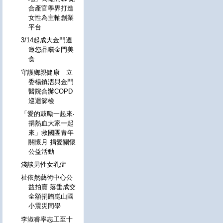
合產官學界打造
女性為主軸創業
平台
3/14起成大金門週
邀您品嚐金門美
食
守護鄉親健康 立
委楊鎮浯與金門
醫院合辦COPD
巡迴篩檢
「愛的鼓勵一起來‧
捐熱血大家一起
來」救國團青年
關懷月 捐愛關懷
公益活動
淺談男性女乳症
祉依然藝術中心公
益拍賣 落垂成交
全額捐贈崑山國
小震災同學
李淑睿率志工至十