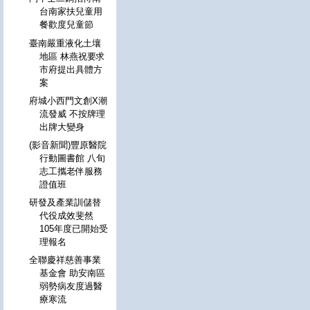
台南家扶兒童用
餐歡度兒童節
臺南嚴重液化土壤
地區 林燕祝要求
市府提出具體方
案
府城小西門文創X潮
流發威 不按牌理
出牌大變身
(影音新聞)豐原醫院
行動圖書館 八旬
志工攜老伴服務
證值班
研發及產業訓儲替
代役成效斐然
105年度已開始受
理報名
全聯慶祥慈善事業
基金會 助安南區
弱勢病友度過醫
療寒流