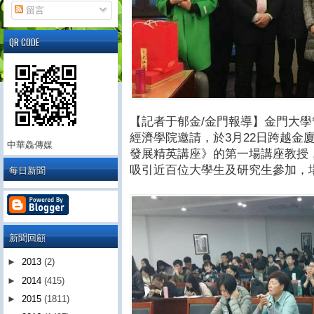
留言
QR CODE
【記者于郁金/金門報導】金門大
經濟學院邀請，於3月22日跨越金
中華鱻傳媒
發展精英講座》的第一場講座教授
每日新聞
吸引近百位大學生及研究生參加，
新聞回顧
►
2013
(2)
►
2014
(415)
►
2015
(1811)