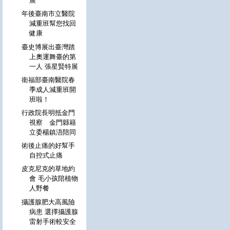
展
年後臺南市立醫院
減重班幫您找回
健康
臺史博展出臺灣踏
上奧運舞臺的第
一人 張星賢特展
衛福部臺南醫院春
季成人減重班開
班啦！
行政院長明抵金門
視察 金門縣籍
立委楊鎮浯陪同
術後止痛的好幫手
自控式止痛
皮克尼克的草地約
會 毛小孩陪植物
人野餐
攝護腺肥大高風險
病患 選擇攝護腺
雷射手術較安全