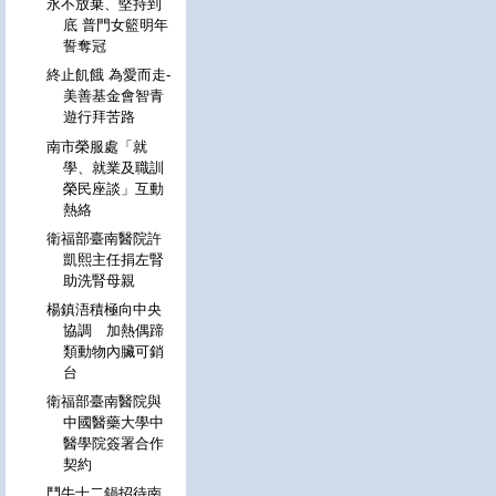
永不放棄、堅持到
底 普門女籃明年
誓奪冠
終止飢餓 為愛而走-
美善基金會智青
遊行拜苦路
南市榮服處「就
學、就業及職訓
榮民座談」互動
熱絡
衛福部臺南醫院許
凱熙主任捐左腎
助洗腎母親
楊鎮浯積極向中央
協調 加熱偶蹄
類動物內臟可銷
台
衛福部臺南醫院與
中國醫藥大學中
醫學院簽署合作
契約
鬥牛士二鍋招待南