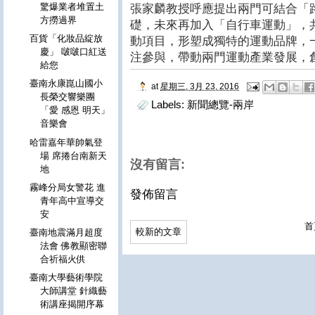
驚爆業者堆置土
張家麟教授呼應提出兩門可結合「
方撈過界
礎，未來再加入「自行車運動」，
百貨「化妝品綻放
動項目，形塑成獨特的運動品牌，
慶」 啵啵口紅送
注參與，帶動兩門運動產業發展
給您
臺南永康崑山國小
at
星期三, 3月 23, 2016
長榮交響樂團
Labels:
新聞總覽-兩岸
「愛 感恩 明天」
音樂會
哈雷嘉年華帥氣登
場 席捲台南新天
沒有留言:
地
霧峰分局女警花 進
發佈留言
青年高中宣導交
安
首
較新的文章
臺南地震滿月超度
法會 佛教顯密聯
合祈福火供
臺南大學藝術學院
大師講堂 針織藝
術講座揭開序幕