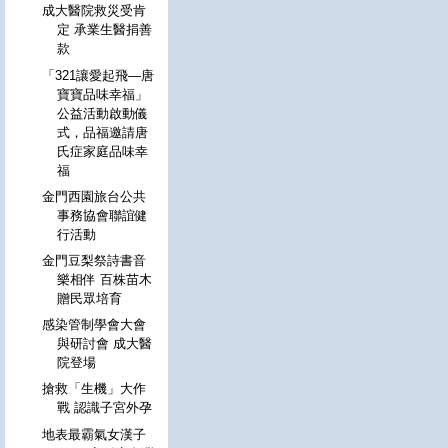
成大醫院救災受肯
定 承業生醫捐善
款
「321讓愛起飛—唐
寶寶品味幸福」
公益活動啟動儀
式，品福邀請唐
氏症家庭品味幸
福
金門西園旅台公共
事務協會聯誼健
行活動
金門豆梨祭詩書音
樂相伴 百株苗木
贈民眾培育
感染管制學會大會
與研討會 成大醫
院登場
搶救「生機」大作
戰 認識子宮外孕
地表最霸氣女漢子