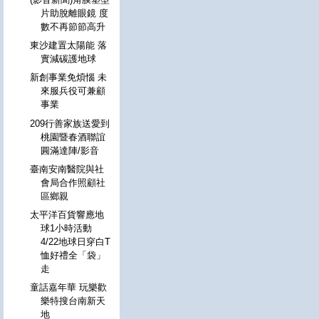
片助脫離眼鏡 度
數不再節節高升
東沙建置太陽能 落
實減碳護地球
新創事業免煩惱 未
來服兵役可兼顧
事業
209行善家族送愛到
桃園暨春酒聯誼
圓滿達陣/影音
臺南安南醫院與社
會局合作照顧社
區鄉親
太平洋百貨響應地
球1小時活動
4/22地球日穿白T
恤好禮全「袋」
走
童話嘉年華 玩樂歡
樂特搜台南新天
地