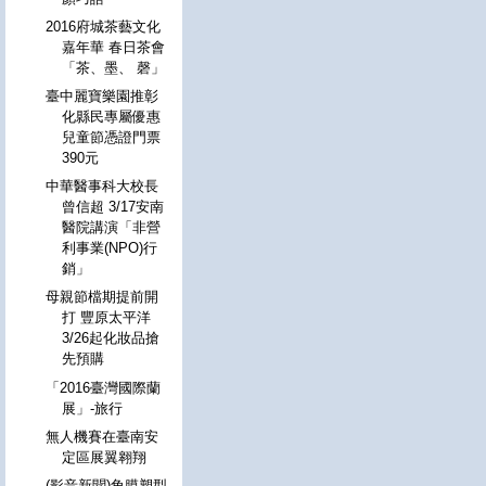
2016府城茶藝文化
嘉年華 春日茶會
「茶、墨、 磬」
臺中麗寶樂園推彰
化縣民專屬優惠
兒童節憑證門票
390元
中華醫事科大校長
曾信超 3/17安南
醫院講演「非營
利事業(NPO)行
銷」
母親節檔期提前開
打 豐原太平洋
3/26起化妝品搶
先預購
「2016臺灣國際蘭
展」-旅行
無人機賽在臺南安
定區展翼翱翔
(影音新聞)角膜塑型