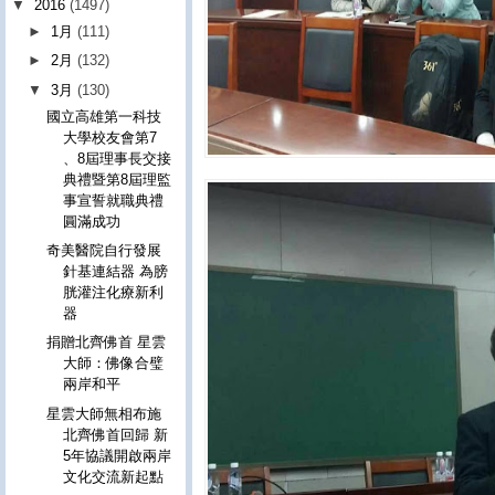
▼
2016
(1497)
►
1月
(111)
►
2月
(132)
▼
3月
(130)
國立高雄第一科技
大學校友會第7
、8屆理事長交接
典禮暨第8屆理監
事宣誓就職典禮
圓滿成功
奇美醫院自行發展
針基連結器 為膀
胱灌注化療新利
器
捐贈北齊佛首 星雲
大師：佛像合璧
兩岸和平
星雲大師無相布施
北齊佛首回歸 新
5年協議開啟兩岸
文化交流新起點