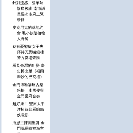
針對流感、登革熱
慘痛教訓 南市議
員要求市府上緊
發條
皮克尼克的草地約
會 毛小孩陪植物
人野餐
疑有憂鬱症女子失
序持刀恐嚇銀樓
警方當場查獲
看見臺灣的鉅變 臺
史博出版《福爾
摩沙的巴克禮》
金門博雅講座古樂
悠揚 李國俊與
金門樂府合奏
超好康！ 豐原太平
洋招待您看蝙蝠
俠電影
浯恩主陳淵聖誕 金
門縣長陳福海主