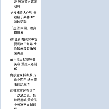
袋 難逃警方電眼
追緝
搶救橘農大作戰 舉
辦橘子果醬DIY
體驗活動
「想望‧家園」經典
攝影展
(影音新聞)洗腎導管
變馬路三角錐 生
物醫療廢棄物滅
菌再生
齒內漂白展現完美
笑容 重建人際關
係
鄉鎮意象插畫展 走
進小西門 繪出臺
南鄉鎮風情
南部軍事迷有福了
「沙漠之狐」狐
跡現府城 黃竣民
中校軍事文創個