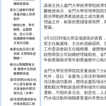
國模範婆媳
講座主持人廈門大學經濟學院經濟
新光三越猴年燈節
麟教授表示，金門大學管理學院院
廣邀30藝人跨界
觀光帶動經濟產值效益之成功案例
創作
理論之外，嶄新的實踐發展視野，
「擁抱社會、青年
雙贏。
關懷、由愛開
始、從心出發」
3月22日到場出席這場講座的貴賓
救國團青年關懷
月系列活動
室主任戴麗珠、主任科員蘇碩民、
工作委員會副主任楊曉珊、健體無
春夏化妝品流行新
前線 立體唇妝是
靚態商貿公司副總經理楊順堯、金
關鍵！
年創業園兩岸青年創業服務中心執
佛光山暨國際佛光
會 榮獲外交部績
金門大學管理學院院長董燊除了介
優團體表揚
性外，並以「金廈海上長泳和海峽
(影音新聞)台南文化
項活動成功案例，體現金廈區域合
中心原生劇場 鐵
運動觀光帶動旅遊經濟和城市行銷
支路邊創作體20
運動，可朝向多元化、創意化，人
號作品《本事》
門水域活動和相關產業邁向常態化
(影音新聞)臺南新化
外環道截流工程