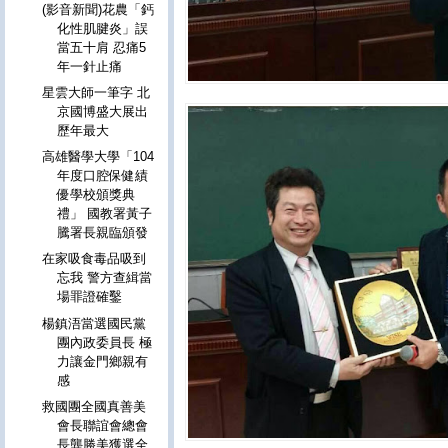
(影音新聞)花農「鈣
化性肌腱炎」誤
當五十肩 忍痛5
年一針止痛
星雲大師一筆字 北
京國博盛大展出
歷年最大
高雄醫學大學「104
年度口腔保健績
優學校頒獎典
禮」 國教署黃子
騰署長親臨頒發
在家吸食毒品吸到
忘我 警方查緝當
場罪證確鑿
楊鎮浯當選國民黨
團內政委員長 極
力讓金門鄉親有
感
救國團全國真善美
會長聯誼會總會
長龔勝美獲選全