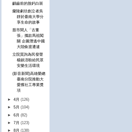
齲齒前的脫鈣白斑
蘭陵劇坊創立者吳
靜於臺南大學分
享生命的故事
股市聞人「古董
張」攜款馬祖闖
關 企圖潛逃中國
大陸偷渡遭逮
立院質詢為民發聲
楊鎮浯盼給民眾
安樂生活環境
(影音新聞)高雄榮總
臺南分院推動大
愛獲社工專業獎
項
►
4月
(126)
►
5月
(104)
►
6月
(82)
►
7月
(123)
►
8月
(138)