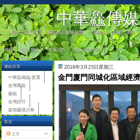
automaty do gier
中華鱻傳媒
本平台多元中立，期盼為正能量發聲，分享美好、美麗、美學，
首頁
報社簡介
本報公告
線上記者名單
連結分享
2016年3月23日星期三
金門廈門同城化區域經濟
中華鱻傳媒-首頁
台灣高鐵
臺鐵
台灣好行
嘉南藥理大學
首頁
文章