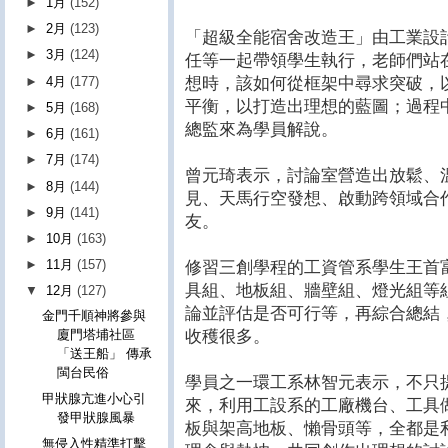
►
1月
(152)
►
2月
(123)
「超級全能宿舍改造王」由工業設
►
3月
(124)
任等一起帶領學生執行，老師們站
想時，該如何從框架中尋求突破，
►
4月
(177)
平衡，以打造出理想的藍圖；過程
►
5月
(168)
總監來為學員解說。
►
6月
(161)
►
7月
(174)
曾元琦表示，討論室營造出放鬆、
►
8月
(144)
見、天馬行空發想、啟動跨領域合
►
9月
(141)
友。
►
10月
(163)
►
11月
(157)
修習三創學程的工資管系學生王首
具組、地板組、牆壁組、燈光組等
▼
12月
(127)
論並評估是否可行等，再綜合總結
金門千順神將參與
收穫很多。
廈門塔埔社區
「送王船」 傳承
閩台民俗
學員之一環工系林智元表示，不只
甲狀腺亢進小心引
來，利用工設系的工廠機台、工具
發甲狀腺風暴
板與架高地板、懶骨頭等，全都是
無侵入性精準打擊