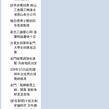
訴求未獲回應 南山
工會罷工轉進全
省南山各分公司
楊忠禮博士獲頒四
等景星勳章
新光三越愛心99 溫
馨耶誕趣味十足
台電女排隊與金門
大學女排隊友誼
賽
金門檢警調強化連
繫 共維地區治安
105年1/1日起民國
86年次役男出境
應經核准
金門「風獅爺璞之
鍋」開幕 新鮮食
材直送當地
(影音新聞)十鼓文創
穿越時空 百年糖