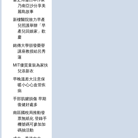
乃南亞沙分享美
麗島故事
新樓醫院致力早產
兒照護舉辦「早
產兒回娘家」歡
慶
銘傳大學頒發榮譽
講座教授給呂秀
蓮
MIT優質童裝為家扶
兒添新衣
早晚溫差大注意保
暖小心心血管疾
病
手部肌腱損傷 早期
復健好處多
南區國稅局推動發
票無紙化 登錄手
機號碼可參加加
碼抽活動