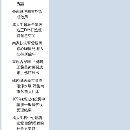
秀惠
臺南鹽埕圖書館落
成啟用
成大生超級全能改
造王DIY打造優
質創意空間
南家扶洗腎父親照
顧心臟病兒 相互
扶持10餘年
重現古早味 「傳統
工藝美術傳習成
果」佛館展出
豬內臟丟新市區潭
頂淨水場 污染南
市40萬人用水
105年(第1次)役男申
請服一般替代役
受理結果
成大生科中心耶誕
送愛 贈調理餐盼
社會更美好