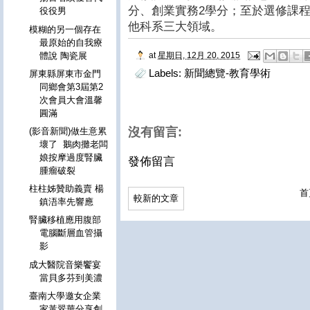
分、創業實務2學分；至於選修課程
役役男
他科系三大領域。
模糊的另一個存在
最原始的自我療
at
星期日, 12月 20, 2015
體說 陶瓷展
Labels:
新聞總覽-教育學術
屏東縣屏東市金門
同鄉會第3屆第2
次會員大會溫馨
圓滿
沒有留言:
(影音新聞)做生意累
壞了 鵝肉攤老闆
娘按摩過度腎臟
發佈留言
腫瘤破裂
柱柱姊贊助義賣 楊
首
較新的文章
鎮浯率先響應
腎臟移植應用腹部
電腦斷層血管攝
影
成大醫院音樂饗宴
當貝多芬到美濃
臺南大學邀女企業
家黃翠華分享創