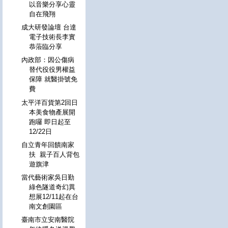
以音樂分享心靈
自在飛翔
成大研發論壇 台達
電子技術長李實
恭蒞臨分享
內政部：因公傷病
替代役役男權益
保障 就醫掛號免
費
太平洋百貨第2回日
本美食物產展開
跑囉 即日起至
12/22日
自立青年回饋南家
扶 親子百人背包
遊旗津
當代藝術家吳日勤
綠色隧道奇幻異
想展12/11起在台
南文創園區
臺南市立安南醫院