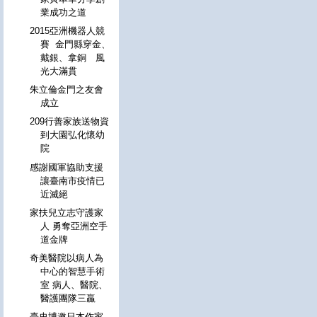
業成功之道
2015亞洲機器人競
賽 金門縣穿金、
戴銀、拿銅 風
光大滿貫
朱立倫金門之友會
成立
209行善家族送物資
到大園弘化懷幼
院
感謝國軍協助支援
讓臺南市疫情已
近滅絕
家扶兒立志守護家
人 勇奪亞洲空手
道金牌
奇美醫院以病人為
中心的智慧手術
室 病人、醫院、
醫護團隊三贏
臺史博邀日本作家