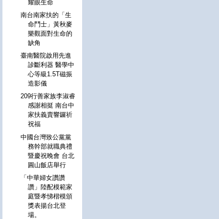
耀眼生命
南台南家扶的「生
命鬥士」黃秋麥
樂觀面對生命的
缺角
臺南醫院啟用先進
診斷利器 醫學中
心等級1.5T磁振
造影儀
209行善家族李淑睿
感謝相挺 南台中
家扶義賣響鑼祈
祝福
中國台灣致公黨黨
務幹部就職典禮
暨慶祝晚會 台北
圓山飯店舉行
「中華婦女讚讚
讚」陸配模範家
庭暨孝悌楷模頒
獎表揚台北登
場。