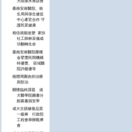
大陸接水座談會
臺南安南醫院、衛
生局與保生健促
中心產官合作 守
護民眾健康
相信就能改變 家扶
社工師林采儀成
功翻轉生命
臺南安南醫院榮獲
金擘獎民間機構
特優獎、 區域醫
院評鑑優等
植體周圍炎的治療
與防治
關懷臨終課題 成
大醫學院圖書分
館募書捐安寧
成大古蹟修復品質
一級棒 行政院
工程會舉辦觀摩
會