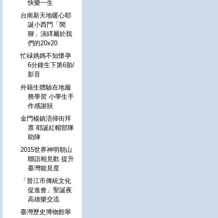
快樂一生
台南新天地暖心耶
誕小西門「閒
聊」演繹屬於我
們的20x20
忙碌媽媽不知懷孕
6分鐘生下第6胎/
影音
外籍生體驗在地服
務學習 小學生手
作感謝狀
金門楊鎮浯掃街拜
票 耶誕紅帽部隊
助陣
2015世界神明朝山
聯誼相見歡 提升
臺灣能見度
「晉江市傳統文化
促進會」聖誕夜
高雄樂交流
臺灣歷史博物館舉