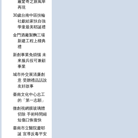
廠驚奇之旅風華
再現
30歲台南中區扶輪
社獻給家扶自強
學童最美耶誕禮
金門酒廠製麴三場
新建工程上樑典
禮
新創事業免煩惱 未
來服兵役可兼顧
事業
城市外交展清廉創
意 受贈禮品話說
友好故事
臺南文化中心志工
的「第一志願」
微創視網膜玻璃體
切除 手術時間縮
短傷口恢復快
臺南市立醫院慶耶
誕 宣導反毒平安