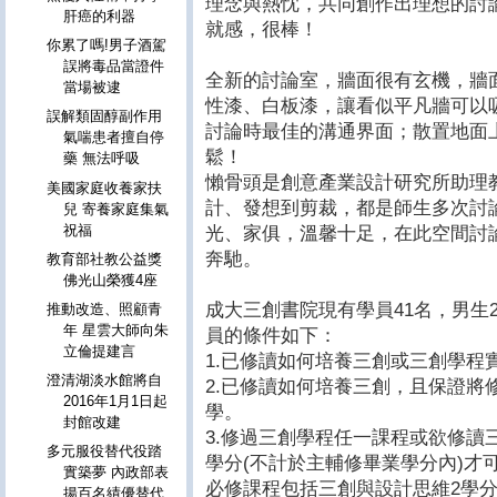
理念與熱忱，共同創作出理想的討
肝癌的利器
就感，很棒！
你累了嗎!男子酒駕
誤將毒品當證件
全新的討論室，牆面很有玄機，牆
當場被逮
性漆、白板漆，讓看似平凡牆可以
誤解類固醇副作用
討論時最佳的溝通界面；散置地面
氣喘患者擅自停
鬆！
藥 無法呼吸
懶骨頭是創意產業設計研究所助理
美國家庭收養家扶
計、發想到剪裁，都是師生多次討
兒 寄養家庭集氣
祝福
光、家俱，溫馨十足，在此空間討
奔馳。
教育部社教公益獎
佛光山榮獲4座
成大三創書院現有學員41名，男生
推動改造、照顧青
年 星雲大師向朱
員的條件如下：
立倫提建言
1.已修讀如何培養三創或三創學程
澄清湖淡水館將自
2.已修讀如何培養三創，且保證將
2016年1月1日起
學。
封館改建
3.修過三創學程任一課程或欲修讀
多元服役替代役踏
學分(不計於主輔修畢業學分內)才
實築夢 內政部表
必修課程包括三創與設計思維2學分
揚百名績優替代