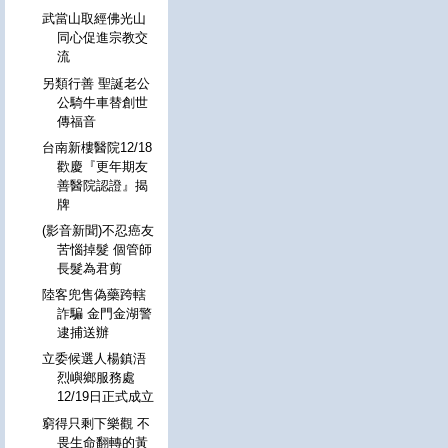
武當山取經佛光山
同心促進宗教交
流
另類行善 聖誕老公
公騎牛車替創世
傳福音
台南新樓醫院12/18
歡慶『更年期友
善醫院認證』揭
牌
(影音新聞)不忍癌友
苦惱掉髮 個管師
長髮為君剪
陸客兜售偽藥跨轄
詐騙 金門金湖警
逮捕送辦
立委候選人楊鎮浯
烈嶼鄉服務處
12/19日正式成立
窮得只剩下樂觀 不
畏生命翻轉的黃