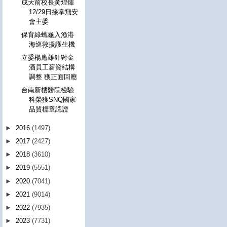
成大前校長黃煌煇
12/29日接掌飛安
會主委
保育綠蠵龜入漁港
海巡救援護生機
立委楊應雄針對金
酒員工薪資結構
調整 獲正面回應
台南新樓醫院檢驗
科榮獲SNQ國家
品質標章認證
►
2016
(1497)
►
2017
(2427)
►
2018
(3610)
►
2019
(5551)
►
2020
(7041)
►
2021
(9014)
►
2022
(7935)
►
2023
(7731)