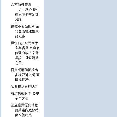
台南新樓醫院
「足」感心 提供
糖尿病冬季足部
照護
偷雞不著蝕把米 金
門金湖警逮獲竊
雞犯嫌
昇恆昌捐金門大學
企業講座 京劇名
伶魏海敏「京聲
戲語―旦角流派
之美」
百貨餐廳佳節推出
多樣耶誕大餐 商
機成長2%
我會得到胃癌嗎?
尋訪感動瞬間 發現
金門之美
國立臺灣歷史博物
館榮獲內政部特
優友善建築