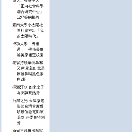
成大、香港中大
「正向社會科學
聯合研究中心」
12/7簽約揭牌
臺南大學小太陽社
團社慶推出「我
的太陽時代」
成功大學「男裙
週」 學務長董
旭英穿裙逛校園
老翁持續單側鼻塞
又鼻涕流血 竟是
原發鼻咽黑色素
癌2期
揮灑汗水 如來之子
為友誼賽熱身
台灣之光 天津微電
影節台灣首度獲
頒最佳微電影演
唱獎 評委會特別
獎
新光三越推出幽默