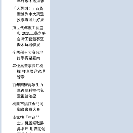
年終暖冬送溫馨
「大選到！」百貨
聖誕列車大票選
投票還可抽好康
跨世代年度工藝盛
典 2015工藝之夢
台灣工藝競賽暨
聚木玩器特展
全國劍玉大賽各地
好手齊聚臺南
昇恆昌董事長江松
樺 獲李國鼎管理
獎章
百年南醫再添生力
軍復健科提供兒
童復健治療
桃園市浯江金門同
鄉會會員大會
南家扶「生命鬥
士」机孟娟戰勝
鼻咽癌 用愛開創