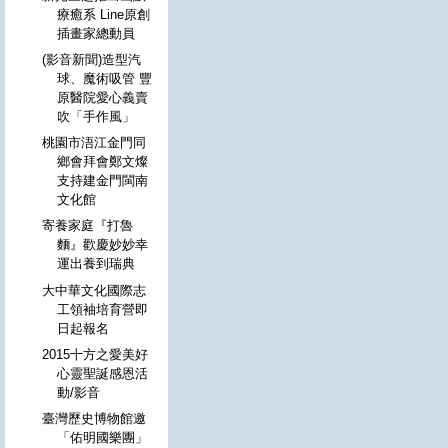
療癒系 Line原創
插畫家總動員
(影音新聞)造型汽
球、魔術吸管 豐
原醫院愛心義賣
吹「手作風」
桃園市浯江金門同
鄉會拜會鄭文燦
支持建金門閩南
文化館
寄養家庭『打魯
麵』歡慶妙妙幸
運出養到瑞典
大中華文化國際志
工領袖培育營即
日起報名
2015十方之愛美好
心靈聖誕感恩活
動/影音
臺灣歷史博物館邀
「佑明國樂團」