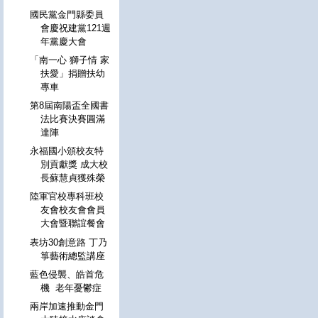
國民黨金門縣委員
會慶祝建黨121週
年黨慶大會
「南一心 獅子情 家
扶愛」捐贈扶幼
專車
第8屆南陽盃全國書
法比賽決賽圓滿
達陣
永福國小頒校友特
別貢獻獎 成大校
長蘇慧貞獲殊榮
陸軍官校專科班校
友會校友會會員
大會暨聯誼餐會
表坊30創意路 丁乃
箏藝術總監講座
藍色侵襲、皓首危
機 老年憂鬱症
兩岸加速推動金門