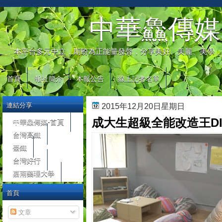
automaty do gier
中華鱻傳媒
本平台多元中立，期盼為正能量發聲，分享美好、美麗、美學，
首頁
報社簡介
本報公告
線上記者名單
連結分享
2015年12月20日星期日
成大生超級全能改造王D
中華鱻傳媒-首頁
台灣高鐵
臺鐵
台灣好行
嘉南藥理大學
首頁
文章