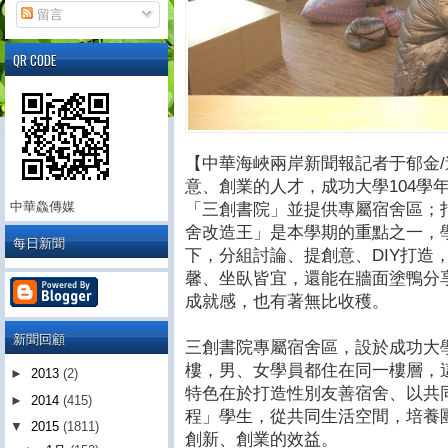
留言
QR CODE
【中華海峽兩岸新聞報記者于郁金/
意、創業的人才，成功大學104學
中華鱻傳媒
「三創書院」並提供專屬宿舍區；
舍改造王」是本學期的重點之一，
每日新聞
下，分組討論、提創意、DIY打造
馨、坐臥皆宜，還能在牆面塗鴨分
成就感，也有著無比收穫。
新聞回顧
三創書院專屬宿舍區，設於成功大學
樓，男、女學員都住在同一樓層，
►
2013
(2)
特色在於打造性別友善宿舍、以共
►
2014
(415)
程」學生，從共同生活空間，培養
▼
2015
(1811)
創新、創業的效益。