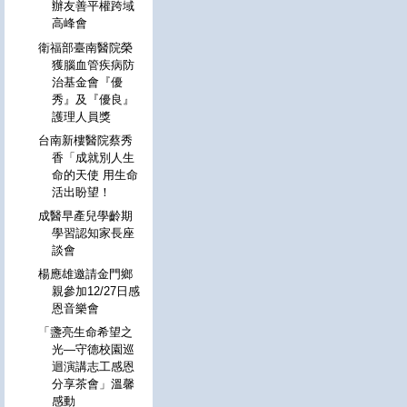
辦友善平權跨域
高峰會
衛福部臺南醫院榮
獲腦血管疾病防
治基金會『優
秀』及『優良』
護理人員獎
台南新樓醫院蔡秀
香「成就別人生
命的天使 用生命
活出盼望！
成醫早產兒學齡期
學習認知家長座
談會
楊應雄邀請金門鄉
親參加12/27日感
恩音樂會
「盞亮生命希望之
光—守德校園巡
迴演講志工感恩
分享茶會」溫馨
感動