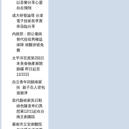
以音樂分享心靈
自在飛翔
成大研發論壇 台達
電子技術長李實
恭蒞臨分享
內政部：因公傷病
替代役役男權益
保障 就醫掛號免
費
太平洋百貨第2回日
本美食物產展開
跑囉 即日起至
12/22日
自立青年回饋南家
扶 親子百人背包
遊旗津
當代藝術家吳日勤
綠色隧道奇幻異
想展12/11起在台
南文創園區
臺南市立安南醫院