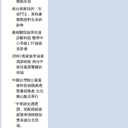
耀眼生命
南台南家扶的「生
命鬥士」黃秋麥
樂觀面對生命的
缺角
臺南醫院啟用先進
診斷利器 醫學中
心等級1.5T磁振
造影儀
209行善家族李淑睿
感謝相挺 南台中
家扶義賣響鑼祈
祝福
中國台灣致公黨黨
務幹部就職典禮
暨慶祝晚會 台北
圓山飯店舉行
「中華婦女讚讚
讚」陸配模範家
庭暨孝悌楷模頒
獎表揚台北登
場。