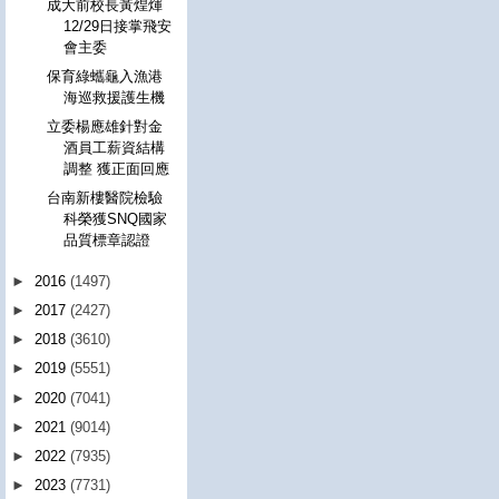
成大前校長黃煌煇
12/29日接掌飛安
會主委
保育綠蠵龜入漁港
海巡救援護生機
立委楊應雄針對金
酒員工薪資結構
調整 獲正面回應
台南新樓醫院檢驗
科榮獲SNQ國家
品質標章認證
►
2016
(1497)
►
2017
(2427)
►
2018
(3610)
►
2019
(5551)
►
2020
(7041)
►
2021
(9014)
►
2022
(7935)
►
2023
(7731)