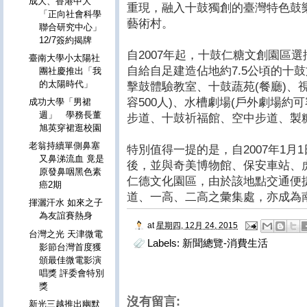
成大、香港中大
重現，融入十鼓獨創的臺灣特色鼓
「正向社會科學
藝術村。
聯合研究中心」
12/7簽約揭牌
自2007年起，十鼓仁糖文創園區
臺南大學小太陽社
自給自足建造佔地約7.5公頃的十
團社慶推出「我
的太陽時代」
擊鼓體驗教室、十鼓蔬苑(餐廳)、視
容500人)、水槽劇場(戶外劇場約可
成功大學「男裙
週」 學務長董
步道、十鼓祈福館、空中步道、製
旭英穿裙逛校園
老翁持續單側鼻塞
特別值得一提的是，自2007年1
又鼻涕流血 竟是
後，並與奇美博物館、保安車站、
原發鼻咽黑色素
仁德文化園區，由於該地點交通便
癌2期
道、一高、二高之彙集處，亦成為
揮灑汗水 如來之子
為友誼賽熱身
at
星期四, 12月 24, 2015
台灣之光 天津微電
Labels:
新聞總覽-消費生活
影節台灣首度獲
頒最佳微電影演
唱獎 評委會特別
獎
沒有留言:
新光三越推出幽默