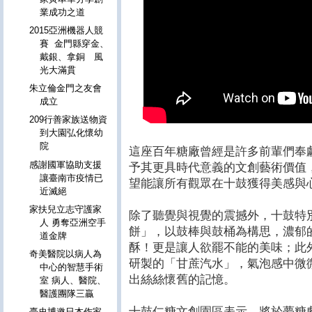
業成功之道
2015亞洲機器人競
賽 金門縣穿金、
戴銀、拿銅 風
光大滿貫
朱立倫金門之友會
成立
209行善家族送物資
到大園弘化懷幼
院
這座百年糖廠曾經是許多前輩們奉
感謝國軍協助支援
予其更具時代意義的文創藝術價值
讓臺南市疫情已
望能讓所有觀眾在十鼓獲得美感與
近滅絕
家扶兒立志守護家
除了聽覺與視覺的震撼外，十鼓特
人 勇奪亞洲空手
餅」，以鼓棒與鼓桶為構思，濃郁
道金牌
酥！更是讓人欲罷不能的美味；此
奇美醫院以病人為
研製的「甘蔗汽水」，氣泡感中微
中心的智慧手術
出絲絲懷舊的記憶。
室 病人、醫院、
醫護團隊三贏
十鼓仁糖文創園區表示，將於夢糖劇場帶
臺史博邀日本作家