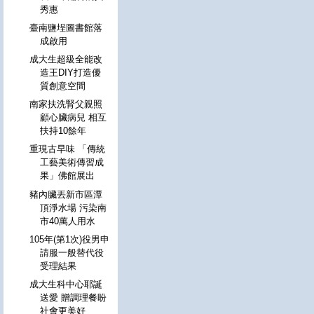
秀惠
臺南鹽埕圖書館落
成啟用
成大生超級全能改
造王DIY打造優
質創意空間
南家扶洗腎父親照
顧心臟病兒 相互
扶持10餘年
重現古早味 「傳統
工藝美術傳習成
果」佛館展出
豬內臟丟新市區潭
頂淨水場 污染南
市40萬人用水
105年(第1次)役男申
請服一般替代役
受理結果
成大生科中心耶誕
送愛 贈調理餐盼
社會更美好