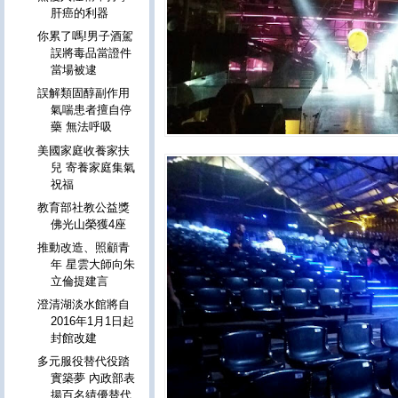
肝癌的利器
你累了嗎!男子酒駕
誤將毒品當證件
當場被逮
誤解類固醇副作用
氣喘患者擅自停
藥 無法呼吸
美國家庭收養家扶
兒 寄養家庭集氣
祝福
教育部社教公益獎
佛光山榮獲4座
推動改造、照顧青
年 星雲大師向朱
立倫提建言
澄清湖淡水館將自
2016年1月1日起
封館改建
多元服役替代役踏
實築夢 內政部表
揚百名績優替代