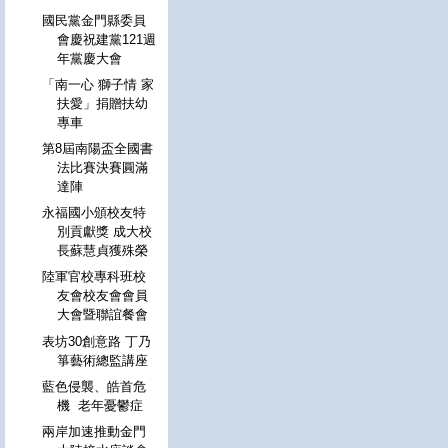
國民黨金門縣委員
會慶祝建黨121週
年黨慶大會
「南一心 獅子情 家
扶愛」捐贈扶幼
專車
第8屆南陽盃全國書
法比賽決賽圓滿
達陣
永福國小頒校友特
別貢獻獎 成大校
長蘇慧貞獲殊榮
陸軍官校專科班校
友會校友會會員
大會暨聯誼餐會
表坊30創意路 丁乃
箏藝術總監講座
藍色侵襲、皓首危
機 老年憂鬱症
兩岸加速推動金門