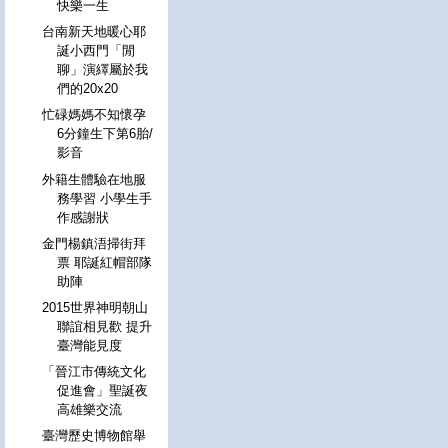
快樂一生
台南新天地暖心耶
誕小西門「閒
聊」演繹屬於我
們的20x20
忙碌媽媽不知懷孕
6分鐘生下第6胎/
影音
外籍生體驗在地服
務學習 小學生手
作感謝狀
金門楊鎮浯掃街拜
票 耶誕紅帽部隊
助陣
2015世界神明朝山
聯誼相見歡 提升
臺灣能見度
「晉江市傳統文化
促進會」聖誕夜
高雄樂交流
臺灣歷史博物館舉