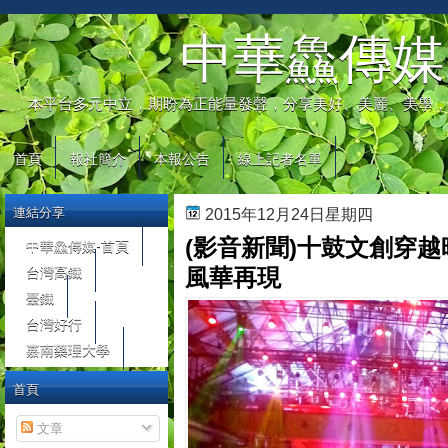
automaty do gier
中華鱻傳媒
本平台多元中立，期盼為正能量發聲，分享美好、美麗、美學，
首頁
報社簡介
本報公告
線上記者名單
連結分享
2015年12月24日星期四
(影音新聞)十鼓文創穿越
中華鱻傳媒-首頁
台灣高鐵
風華再現
臺鐵
台灣好行
嘉南藥理大學
首頁
文章