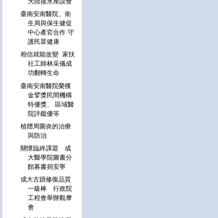
大陸接水座談會
臺南安南醫院、衛
生局與保生健促
中心產官合作 守
護民眾健康
相信就能改變 家扶
社工師林采儀成
功翻轉生命
臺南安南醫院榮獲
金擘獎民間機構
特優獎、 區域醫
院評鑑優等
植體周圍炎的治療
與防治
關懷臨終課題 成
大醫學院圖書分
館募書捐安寧
成大古蹟修復品質
一級棒 行政院
工程會舉辦觀摩
會