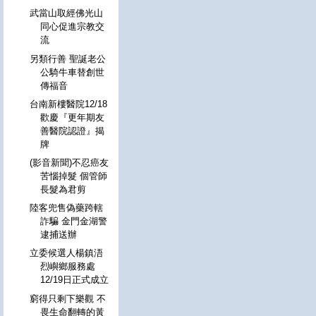
武當山取經佛光山
同心促進宗教交
流
另類行善 聖誕老公
公騎牛車替創世
傳福音
台南新樓醫院12/18
歡慶『更年期友
善醫院認證』揭
牌
(影音新聞)不忍癌友
苦惱掉髮 個管師
長髮為君剪
陸客兜售偽藥跨轄
詐騙 金門金湖警
逮捕送辦
立委候選人楊鎮浯
烈嶼鄉服務處
12/19日正式成立
窮得只剩下樂觀 不
畏生命翻轉的黃