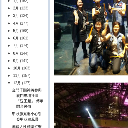
►
1月
(152)
►
2月
(123)
►
3月
(124)
►
4月
(177)
►
5月
(168)
►
6月
(161)
►
7月
(174)
►
8月
(144)
►
9月
(141)
►
10月
(163)
►
11月
(157)
▼
12月
(127)
金門千順神將參與
廈門塔埔社區
「送王船」 傳承
閩台民俗
甲狀腺亢進小心引
發甲狀腺風暴
無侵入性精準打擊