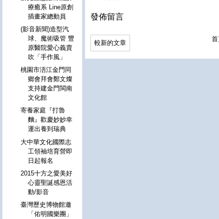
療癒系 Line原創
發佈留言
插畫家總動員
(影音新聞)造型汽
球、魔術吸管 豐
首
較新的文章
原醫院愛心義賣
吹「手作風」
桃園市浯江金門同
鄉會拜會鄭文燦
支持建金門閩南
文化館
寄養家庭『打魯
麵』歡慶妙妙幸
運出養到瑞典
大中華文化國際志
工領袖培育營即
日起報名
2015十方之愛美好
心靈聖誕感恩活
動/影音
臺灣歷史博物館邀
「佑明國樂團」