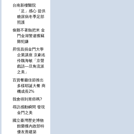
台南新樓醫院
「足」感心 提供
糖尿病冬季足部
照護
偷雞不著蝕把米 金
門金湖警逮獲竊
雞犯嫌
昇恆昌捐金門大學
企業講座 京劇名
伶魏海敏「京聲
戲語―旦角流派
之美」
百貨餐廳佳節推出
多樣耶誕大餐 商
機成長2%
我會得到胃癌嗎?
尋訪感動瞬間 發現
金門之美
國立臺灣歷史博物
館榮獲內政部特
優友善建築