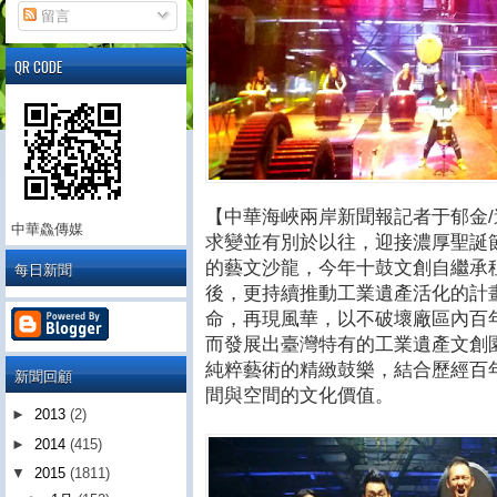
留言
QR CODE
【中華海峽兩岸新聞報記者于郁金/
中華鱻傳媒
求變並有別於以往，迎接濃厚聖誕
的藝文沙龍，今年十鼓文創自繼承
每日新聞
後，更持續推動工業遺產活化的計
命，再現風華，以不破壞廠區內百
而發展出臺灣特有的工業遺產文創
純粹藝術的精緻鼓樂，結合歷經百
新聞回顧
間與空間的文化價值。
►
2013
(2)
►
2014
(415)
▼
2015
(1811)