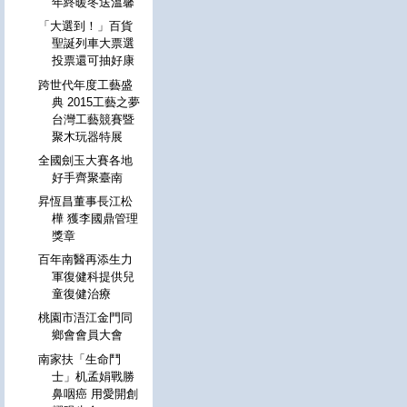
年終暖冬送溫馨
「大選到！」百貨
聖誕列車大票選
投票還可抽好康
跨世代年度工藝盛
典 2015工藝之夢
台灣工藝競賽暨
聚木玩器特展
全國劍玉大賽各地
好手齊聚臺南
昇恆昌董事長江松
樺 獲李國鼎管理
獎章
百年南醫再添生力
軍復健科提供兒
童復健治療
桃園市浯江金門同
鄉會會員大會
南家扶「生命鬥
士」机孟娟戰勝
鼻咽癌 用愛開創