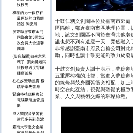
役役男
模糊的另一個存在
最原始的自我療
十鼓仁糖文創園區位於臺南市郊處
體說 陶瓷展
區隔離，鄰近臺南市區地理位置，
屏東縣屏東市金門
地，該文創園區不同於臺灣其他老
同鄉會第3屆第2
誰也想不到有這麼一天，竟然融入
次會員大會溫馨
非常感謝臺南市府及台糖公司對此
圓滿
勵，同時也讓十鼓更能夠致力於發
(影音新聞)做生意累
壞了 鵝肉攤老闆
娘按摩過度腎臟
十鼓文創負責人謝十表示，夢糖劇
腫瘤破裂
五重壓榨機的壯觀，當進入夢糖劇
柱柱姊贊助義賣 楊
的線條與鼓身圓弧衝突相配，加上
鎮浯率先響應
時空在此凝結，視覺與聽覺的極致
腎臟移植應用腹部
業、人文與藝術交織的璀璨旅程。
電腦斷層血管攝
影
成大醫院音樂饗宴
當貝多芬到美濃
臺南大學邀女企業
家黃翠華分享創