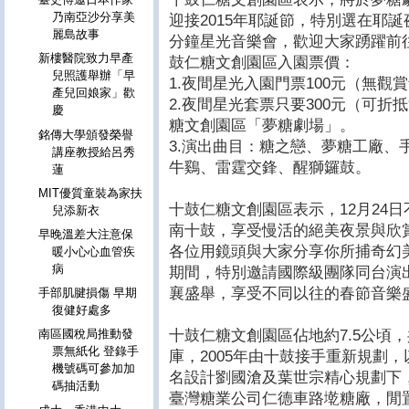
乃南亞沙分享美
迎接2015年耶誕節，特別選在耶誕夜1
麗島故事
分鐘星光音樂會，歡迎大家踴躍前往參
新樓醫院致力早產
鼓仁糖文創園區入園票價：
兒照護舉辦「早
1.夜間星光入園門票100元（無
產兒回娘家」歡
2.夜間星光套票只要300元（可折
慶
糖文創園區「夢糖劇場」。
銘傳大學頒發榮譽
3.演出曲目：糖之戀、夢糖工廠、
講座教授給呂秀
牛鷄、雷霆交鋒、醒獅鑼鼓。
蓮
MIT優質童裝為家扶
十鼓仁糖文創園區表示，12月24
兒添新衣
南十鼓，享受慢活的絕美夜景與欣
早晚溫差大注意保
各位用鏡頭與大家分享你所捕奇幻
暖小心心血管疾
病
期間，特別邀請國際級團隊同台演
襄盛舉，享受不同以往的春節音樂
手部肌腱損傷 早期
復健好處多
十鼓仁糖文創園區佔地約7.5公頃
南區國稅局推動發
票無紙化 登錄手
庫，2005年由十鼓接手重新規劃
機號碼可參加加
名設計劉國滄及葉世宗精心規劃下
碼抽活動
臺灣糖業公司仁德車路墘糖廠，閒