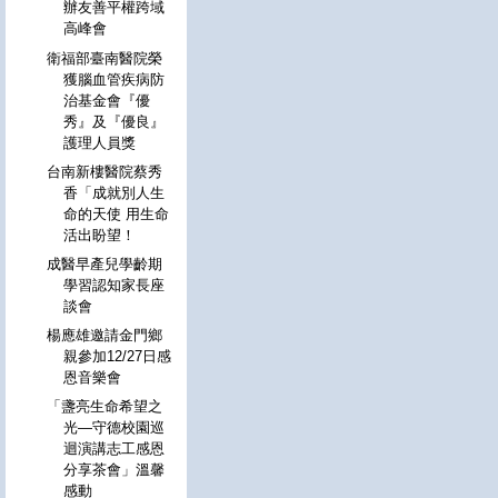
辦友善平權跨域
高峰會
衛福部臺南醫院榮
獲腦血管疾病防
治基金會『優
秀』及『優良』
護理人員獎
台南新樓醫院蔡秀
香「成就別人生
命的天使 用生命
活出盼望！
成醫早產兒學齡期
學習認知家長座
談會
楊應雄邀請金門鄉
親參加12/27日感
恩音樂會
「盞亮生命希望之
光—守德校園巡
迴演講志工感恩
分享茶會」溫馨
感動