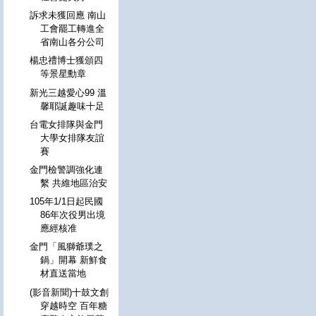
訴求未獲回應 南山
工會罷工轉進全
省南山各分公司
楊忠禮博士獲頒四
等景星勳章
新光三越愛心99 溫
馨耶誕趣味十足
台電女排隊與金門
大學女排隊友誼
賽
金門檢警調強化連
繫 共維地區治安
105年1/1日起民國
86年次役男出境
應經核准
金門「風獅爺璞之
鍋」開幕 新鮮食
材直送當地
(影音新聞)十鼓文創
穿越時空 百年糖