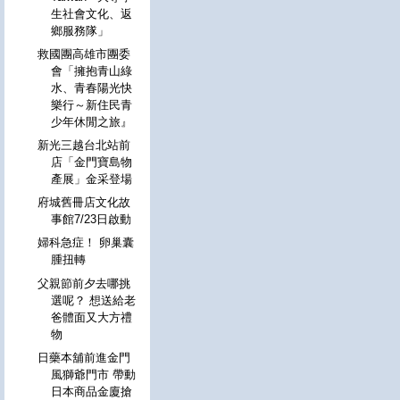
生社會文化、返
鄉服務隊」
救國團高雄市團委
會「擁抱青山綠
水、青春陽光快
樂行～新住民青
少年休閒之旅』
新光三越台北站前
店「金門寶島物
產展」金采登場
府城舊冊店文化故
事館7/23日啟動
婦科急症！ 卵巢囊
腫扭轉
父親節前夕去哪挑
選呢？ 想送給老
爸體面又大方禮
物
日藥本舖前進金門
風獅爺門市 帶動
日本商品金廈搶