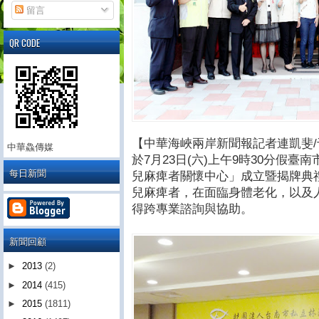
留言
QR CODE
【中華海峽兩岸新聞報記者連凱斐/
中華鱻傳媒
於7月23日(六)上午9時30分假
每日新聞
兒麻痺者關懷中心」成立暨揭牌典
兒麻痺者，在面臨身體老化，以及
得跨專業諮詢與協助。
新聞回顧
►
2013
(2)
►
2014
(415)
►
2015
(1811)