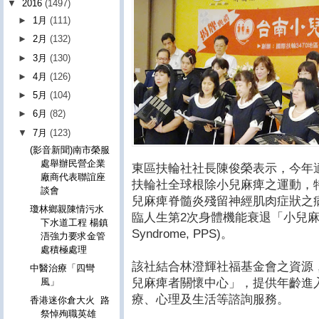
▼
2016
(1497)
►
1月
(111)
►
2月
(132)
►
3月
(130)
►
4月
(126)
►
5月
(104)
►
6月
(82)
▼
7月
(123)
(影音新聞)南市榮服
處舉辦民營企業
東區扶輪社社長陳俊榮表示，今年
廠商代表聯誼座
扶輪社全球根除小兒麻痺之運動，
談會
兒麻痺脊髓炎殘留神經肌肉症狀之病
瓊林鄉親陳情污水
臨人生第2次身體機能衰退「小兒麻痺後症
下水道工程 楊鎮
Syndrome, PPS)。
浯強力要求金管
處積極處理
該社結合林澄輝社福基金會之資源
中醫治療「四彎
兒麻痺者關懷中心」，提供年齡進入
風」
療、心理及生活等諮詢服務。
香港迷你倉大火 路
祭悼殉職英雄