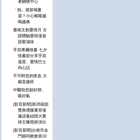
者關懷中心
「熱」感冒喝薑
湯？小心喉嚨越
喝越痛
臺南文創愛情月 古
蹟體驗愛情漫遊
甜蜜滋味
手寫專屬情書 七夕
情書節分享手寫
溫度、愛情巴士
內心話
不可輕忽的便血 大
腸直腸癌
中醫助您顧好肺、
吸好氣
(影音新聞)第28屆頒
獎典禮隆重登場
邀請曼紐因大賽
得主陳雨婷演出
(影音新聞)台南市金
門縣同鄉會第10