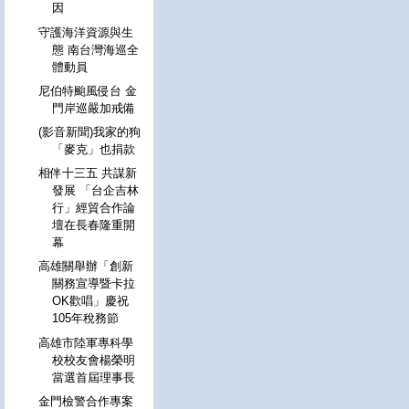
因
守護海洋資源與生
態 南台灣海巡全
體動員
尼伯特颱風侵台 金
門岸巡嚴加戒備
(影音新聞)我家的狗
「麥克」也捐款
相伴十三五 共謀新
發展 「台企吉林
行」經貿合作論
壇在長春隆重開
幕
高雄關舉辦「創新
關務宣導暨卡拉
OK歡唱」慶祝
105年稅務節
高雄市陸軍專科學
校校友會楊榮明
當選首屆理事長
金門檢警合作專案