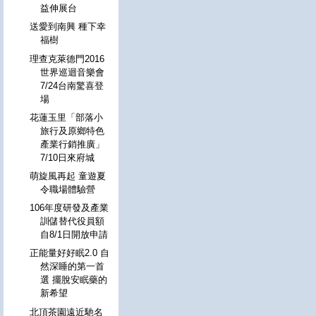
益伸展台
送愛到南興 種下幸
福樹
理查克萊德門2016
世界巡迴音樂會
7/24台南驚喜登
場
花蓮玉里「部落小
旅行及原鄉特色
產業行銷推廣」
7/10日來府城
萌旋風再起 童遊夏
令職場體驗營
106年度研發及產業
訓儲替代役員額
自8/1日開放申請
正能量好好眠2.0 自
然深睡的第一首
選 擺脫安眠藥的
新希望
北頂茶園遠近馳名