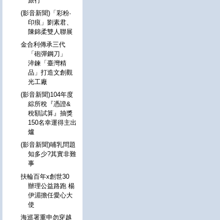
旅行
(影音新聞)「彩粉‧
印痕」劉素君、
陳錦柔雙人聯展
金合利傳承三代
「砲彈鋼刀」
淬鍊「臺灣精
品」打造文創觀
光工廠
(影音新聞)104年度
綜所稅『憑證&
稅額試算』抽獎
150名幸運得主出
爐
(影音新聞)哺乳問題
知多少?其實非難
事
扶輪百年x創世30
辦理公益路跑 楊
伊湄擔任愛心大
使
海巡署重申勿穿越