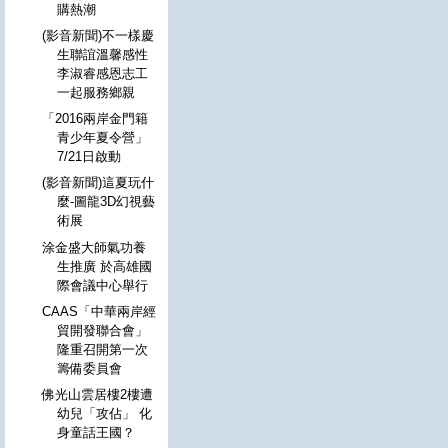
購熱潮
(影音新聞)不一樣慶
生聯誼溫馨感性
李淑睿感恩志工
一起服務鄉親
「2016兩岸金門籍
青少年夏令營」
7/21日啟動
(影音新聞)這夏玩什
麼-圖龍3D幻視藝
術展
涂金盛大師氣功養
生推廣 於高雄國
際會議中心舉行
CAAS「中華兩岸經
貿開發聯合會」
隆重召開第一次
籌備委員會
佛光山雲居樓2樓遭
幼兒「攻佔」 化
身童話王國？