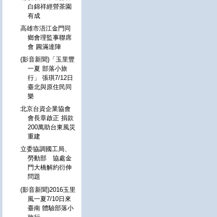
白錦祥經營茶園
有成
高雄市浯江金門同
鄉會理監事聯席
會 圓滿達陣
(影音新聞)「玉里豐
一夏 部落小旅
行」 張琪7/12日
臺北與原住民同
樂
北京台資企業協會
會長章啟正 捐款
200萬助台東風災
重建
立委協調國工局、
勞動部 協處金
門大橋解約衍伸
問題
(影音新聞)2016玉里
風一夏7/10日來
臺南 體驗部落小