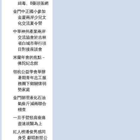
緝毒、8藥頭落網
金門中正國小參加
金廈兩岸少兒文
化交流夏令營
中華神州產業兩岸
交流協會於吉林
省白城市舉行項
目對接座談會
米蘭年會的焦點－
佛陀紀念館
領杭公益學會舉辦
暑期青年志工服
務團下鄉關懷弱
勢家庭
金門辦理液化石油
氣偷斤減兩聯合
稽查
一旦手臂頸肩痠痛
盡速就醫為上
紅人榜潘俊男感同
身受 獻唱創世公