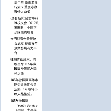
嘉年華 臺南老爺
行旅 x 重慶寺浪
漫情人套餐
(影音新聞)陸官專科
班校友會「612凱
道閱兵」中區正
步隊感恩餐會
金門縣青年發展協
會成立 提供青年
創業發展有力平
台
擁抱青山綠水、彩
繪生命 105年救
國團身障朋友陽
光之旅
105年救國團高雄市
團委會暑期公益
活動 「可睿特小
巨人品格營」
105年救國團
「Youth Service
Taiwan ~大專學