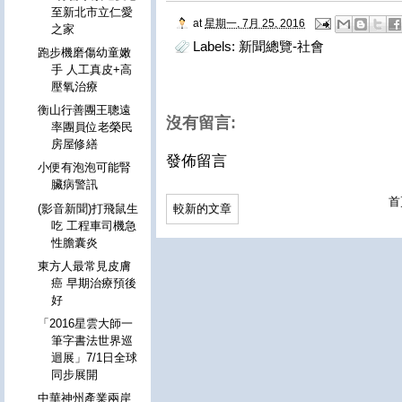
至新北市立仁愛
at
星期一, 7月 25, 2016
之家
Labels:
新聞總覽-社會
跑步機磨傷幼童嫩
手 人工真皮+高
壓氧治療
衡山行善團王聰遠
沒有留言:
率團員位老榮民
房屋修繕
發佈留言
小便有泡泡可能腎
臟病警訊
首
(影音新聞)打飛鼠生
較新的文章
吃 工程車司機急
性膽囊炎
東方人最常見皮膚
癌 早期治療預後
好
「2016星雲大師一
筆字書法世界巡
迴展」7/1日全球
同步展開
中華神州產業兩岸