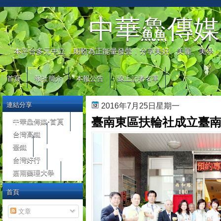
automaty do gier
中華鱻傳媒
本平台多元中立，期盼為正能量發聲，分享美好、美麗、美學，
首頁
報社簡介
本報公告
線上記者名單
連結分享
2016年7月25日星期一
臺南東區扶輪社成立臺
中華鱻傳媒-首頁
台灣高鐵
臺鐵
台灣好行
嘉南藥理大學
首頁
文章