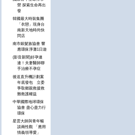
營 探索生命再出
發
韓國最大時裝集團
「衣戀」現身台
南新天地時尚快
閃店
南市銀髮族協會 響
應環保淨灘1日遊
(影音新聞)好孕連
連！夫妻醫師聯
手治療不孕症
後送直升機計劃案
年底發包 立委
爭取鄉親救援救
難救護權益
中華國際地球環保
協會 盡心盡力行
環保
星雲大師與青年暢
談兩性觀 「應用
情義領導愛」