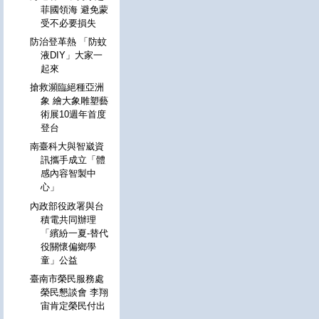
菲國領海 避免蒙
受不必要損失
防治登革熱 「防蚊
液DIY」大家一
起來
搶救瀕臨絕種亞洲
象 繪大象雕塑藝
術展10週年首度
登台
南臺科大與智崴資
訊攜手成立「體
感內容智製中
心」
內政部役政署與台
積電共同辦理
「繽紛一夏-替代
役關懷偏鄉學
童」公益
臺南市榮民服務處
榮民懇談會 李翔
宙肯定榮民付出