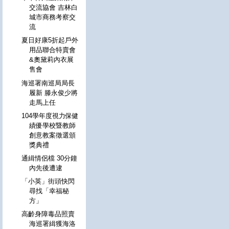
交流協會 吉林白
城市商務考察交
流
夏日好康5折起戶外
用品聯合特賣會
&奧黛莉內衣展
售會
海巡署南巡局局長
履新 滕永俊少將
走馬上任
104學年度視力保健
績優學校暨教師
創意教案徵選頒
獎典禮
通緝情侶檔 30分鐘
內先後遭逮
「小英」街頭快閃
尋找「幸福秘
方」
高齡身障毒品照賣
海巡署緝獲海洛