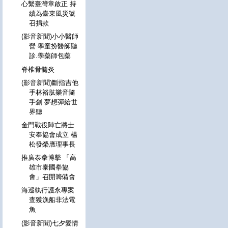
心繫臺灣章啟正 持
續為臺東風災號
召捐款
(影音新聞)小小醫師
營 學童扮醫師聽
診.學藥師包藥
脊椎骨髓炎
(影音新聞)斷指吉他
手林裕肱樂音隨
手創 夢想彈給世
界聽
金門戰役陣亡將士
安奉協會成立 楊
松發榮膺理事長
推廣泰拳博擊 「高
雄市泰國拳協
會」召開籌備會
海巡執行護永專案
查獲漁船非法電
魚
(影音新聞)七夕愛情