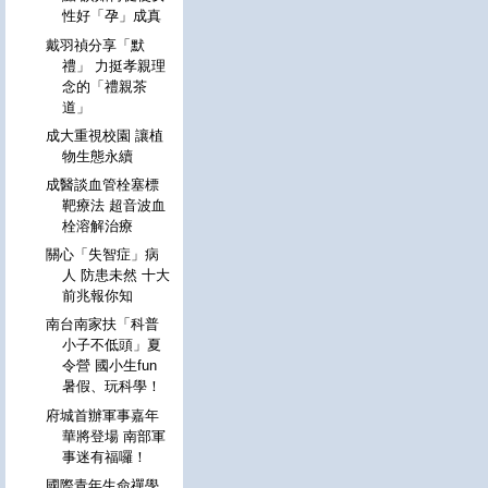
性好「孕」成真
戴羽禎分享「默
禮」 力挺孝親理
念的「禮親茶
道」
成大重視校園 讓植
物生態永續
成醫談血管栓塞標
靶療法 超音波血
栓溶解治療
關心「失智症」病
人 防患未然 十大
前兆報你知
南台南家扶「科普
小子不低頭」夏
令營 國小生fun
暑假、玩科學！
府城首辦軍事嘉年
華將登場 南部軍
事迷有福囉！
國際青年生命禪學