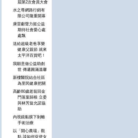
屆第2次會員大會
水之尊網路行銷有
限公司隆重開幕
康雷獻聲力挺公益
期待社會愛心處
處飄
送給超級老爸享樂
健康父親節 就來
太平洋百貨吧！
我願意做公益助創
世 傳遞圓滿溫馨
新樓醫院結合社區
為里民健康把關
高齡80歲老翁回金
門落葉歸根 立委
與林芳旋允諾協
助
內視鏡黏膜下剝離
手術治療
以「開心農場」觀
點 談如何促使女