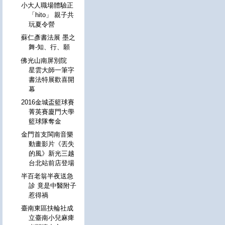
小大人職場體驗正
「hito」 親子共
玩夏令營
蘇仁彥書法展 墨之
舞-知、行、願
佛光山南屏別院
星雲大師一筆字
書法特展歡喜開
幕
2016金城盃籃球賽
菁英賽廈門大學
籃球隊奪金
金門首支閩南音樂
動畫影片《丟失
的風》新光三越
台北站前店登場
半百老翁半夜送急
診 竟是中醫附子
惹得禍
臺南東區扶輪社成
立臺南小兒麻痺