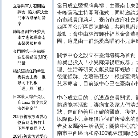
當日成立暨揭牌典禮，由臺南市東
立委與軍方召開協
調會 協力解決金
奇峰蒞臨主持開幕儀式，同時邀請
門軍方廢棄油管
南市議員邱莉莉、臺南市政府社會
案
西區區公所區長陳勝楠，共同見證
輔導會副主任委員
啟動；會中由林澄輝社福基金會董
李文忠視導臺南
團，這是由一群熱愛高唱的小兒麻
市榮民服務處
金門縣第一台磁振
關懷中心之設立在臺灣堪稱為首創
造影掃瞄儀(MRI)
前就已投入「小兒麻痺後症候群」
問世
理、生活等研究文獻及臨床經驗；
楊鎮浯接任跆拳道
後症候群」之著墨甚少；根據臺灣
委員會主委 推
動向下扎根
兒麻痺者，目前該中心已在臺南市招
「理」與「禮」
日本最大綜合免稅
中心成立目的，係透過會員關懷、
店Laox 首度跨足
體適能等活動，讓病友及家人們清
海外到金門
狀，進而能善用正確的醫療、復健
209行善家族送愛心
以降低小兒麻痺後症候群所帶來的
物資到南投竹山
者及家屬的生活品質；關懷中心諮詢電話
下坪里獨居老人
南市中西區西和路100號林澄輝紀
209行善家族送愛心