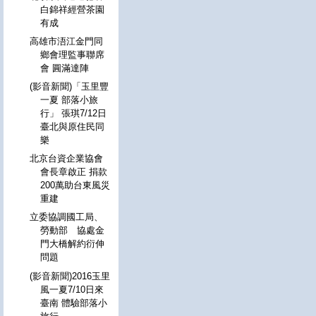
白錦祥經營茶園
有成
高雄市浯江金門同
鄉會理監事聯席
會 圓滿達陣
(影音新聞)「玉里豐
一夏 部落小旅
行」 張琪7/12日
臺北與原住民同
樂
北京台資企業協會
會長章啟正 捐款
200萬助台東風災
重建
立委協調國工局、
勞動部 協處金
門大橋解約衍伸
問題
(影音新聞)2016玉里
風一夏7/10日來
臺南 體驗部落小