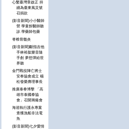
心繫臺灣章啟正 持
續為臺東風災號
召捐款
(影音新聞)小小醫師
營 學童扮醫師聽
診.學藥師包藥
脊椎骨髓炎
(影音新聞)斷指吉他
手林裕肱樂音隨
手創 夢想彈給世
界聽
金門戰役陣亡將士
安奉協會成立 楊
松發榮膺理事長
推廣泰拳博擊 「高
雄市泰國拳協
會」召開籌備會
海巡執行護永專案
查獲漁船非法電
魚
(影音新聞)七夕愛情