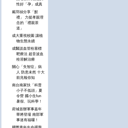
性好「孕」成真
戴羽禎分享「默
禮」 力挺孝親理
念的「禮親茶
道」
成大重視校園 讓植
物生態永續
成醫談血管栓塞標
靶療法 超音波血
栓溶解治療
關心「失智症」病
人 防患未然 十大
前兆報你知
南台南家扶「科普
小子不低頭」夏
令營 國小生fun
暑假、玩科學！
府城首辦軍事嘉年
華將登場 南部軍
事迷有福囉！
國際青年生命禪學