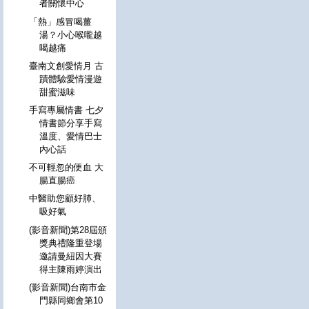
者關懷中心
「熱」感冒喝薑
湯？小心喉嚨越
喝越痛
臺南文創愛情月 古
蹟體驗愛情漫遊
甜蜜滋味
手寫專屬情書 七夕
情書節分享手寫
溫度、愛情巴士
內心話
不可輕忽的便血 大
腸直腸癌
中醫助您顧好肺、
吸好氣
(影音新聞)第28屆頒
獎典禮隆重登場
邀請曼紐因大賽
得主陳雨婷演出
(影音新聞)台南市金
門縣同鄉會第10