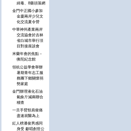
緝毒、8藥頭落網
金門中正國小參加
金廈兩岸少兒文
化交流夏令營
中華神州產業兩岸
交流協會於吉林
省白城市舉行項
目對接座談會
米蘭年會的焦點－
佛陀紀念館
領杭公益學會舉辦
暑期青年志工服
務團下鄉關懷弱
勢家庭
金門辦理液化石油
氣偷斤減兩聯合
稽查
一旦手臂頸肩痠痛
盡速就醫為上
紅人榜潘俊男感同
身受 獻唱創世公