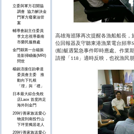
立委與軍方召開協
調會 協力解決金
門軍方廢棄油管
案
輔導會副主任委員
高雄海巡隊再次提醒各漁船船長，
李文忠視導臺南
位回報器及守聽東港漁業電台頻率
市榮民服務處
船
艇遇緊急事件即時應處。作業
金門縣第一台磁振
(
)
造影掃瞄儀(MRI)
請撥「
」適時反映，也祝漁民
118
問世
楊鎮浯接任跆拳道
委員會主委 推
動向下扎根
「理」與「禮」
日本最大綜合免稅
店Laox 首度跨足
海外到金門
209行善家族送愛心
物資到南投竹山
下坪里獨居老人
209行善家族送愛心