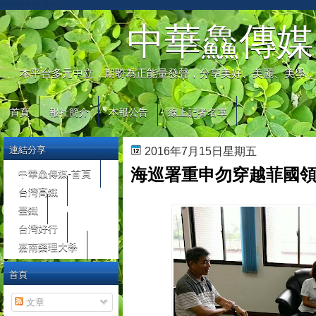
automaty do gier
中華鱻傳媒
本平台多元中立，期盼為正能量發聲，分享美好、美麗、美學，
首頁
報社簡介
本報公告
線上記者名單
連結分享
2016年7月15日星期五
海巡署重申勿穿越菲國領
中華鱻傳媒-首頁
台灣高鐵
臺鐵
台灣好行
嘉南藥理大學
首頁
文章