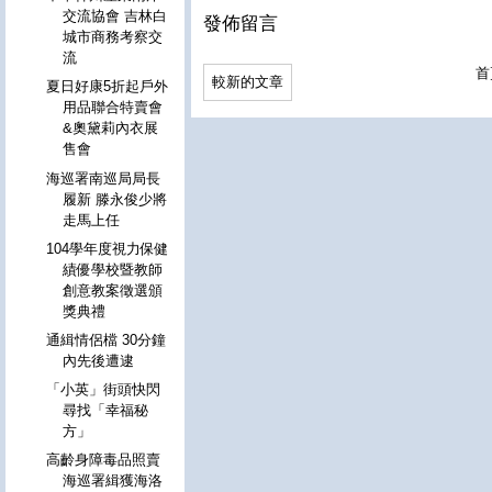
交流協會 吉林白
發佈留言
城市商務考察交
流
首
較新的文章
夏日好康5折起戶外
用品聯合特賣會
&奧黛莉內衣展
售會
海巡署南巡局局長
履新 滕永俊少將
走馬上任
104學年度視力保健
績優學校暨教師
創意教案徵選頒
獎典禮
通緝情侶檔 30分鐘
內先後遭逮
「小英」街頭快閃
尋找「幸福秘
方」
高齡身障毒品照賣
海巡署緝獲海洛