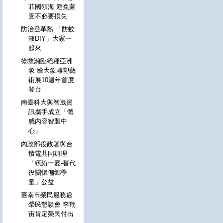
菲國領海 避免蒙
受不必要損失
防治登革熱 「防蚊
液DIY」大家一
起來
搶救瀕臨絕種亞洲
象 繪大象雕塑藝
術展10週年首度
登台
南臺科大與智崴資
訊攜手成立「體
感內容智製中
心」
內政部役政署與台
積電共同辦理
「繽紛一夏-替代
役關懷偏鄉學
童」公益
臺南市榮民服務處
榮民懇談會 李翔
宙肯定榮民付出