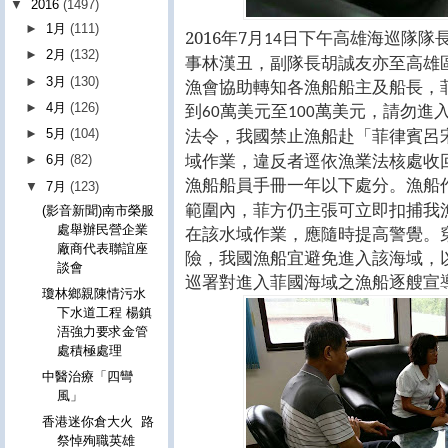
▼
2016
(1497)
►
1月
(111)
2016年7月
日下午高雄海巡隊隊
14
►
2月
(132)
事林漢丑，副隊長胡誠友亦至高雄
►
3月
(130)
漁會協助轉知各漁船船主及船長，
到
萬美元至
萬美元，請勿進
►
4月
(126)
60
100
法令，我國禁止漁船赴「菲律賓呂
►
5月
(104)
域作業，違反者逕依漁業法核處收
►
6月
(82)
漁船船員手冊一年以下處分。漁船
▼
7月
(123)
範圍內，菲方仍主張可立即扣捕我
(影音新聞)南市榮服
在該水域作業，應隨時提高警覺。
處舉辦民營企業
廠商代表聯誼座
險，我國漁船宜避免進入該海域，
談會
巡署對進入菲國海域之漁船逐艘宣
瓊林鄉親陳情污水
下水道工程 楊鎮
浯強力要求金管
處積極處理
中醫治療「四彎
風」
香港迷你倉大火 路
祭悼殉職英雄