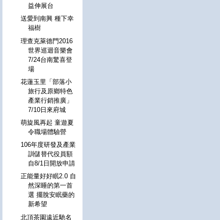
益伸展台
送愛到南興 種下幸
福樹
理查克萊德門2016
世界巡迴音樂會
7/24台南驚喜登
場
花蓮玉里「部落小
旅行及原鄉特色
產業行銷推廣」
7/10日來府城
萌旋風再起 童遊夏
令職場體驗營
106年度研發及產業
訓儲替代役員額
自8/1日開放申請
正能量好好眠2.0 自
然深睡的第一首
選 擺脫安眠藥的
新希望
北頂茶園遠近馳名