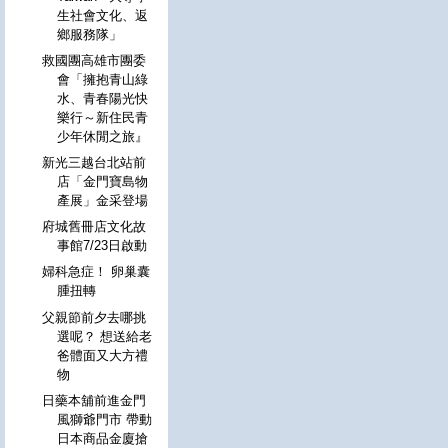
生社會文化、返
鄉服務隊」
救國團高雄市團委
會「擁抱青山綠
水、青春陽光快
樂行～新住民青
少年休閒之旅』
新光三越台北站前
店「金門寶島物
產展」金采登場
府城舊冊店文化故
事館7/23日啟動
婦科急症！ 卵巢囊
腫扭轉
父親節前夕去哪挑
選呢？ 想送給老
爸體面又大方禮
物
日藥本舖前進金門
風獅爺門市 帶動
日本商品金廈搶