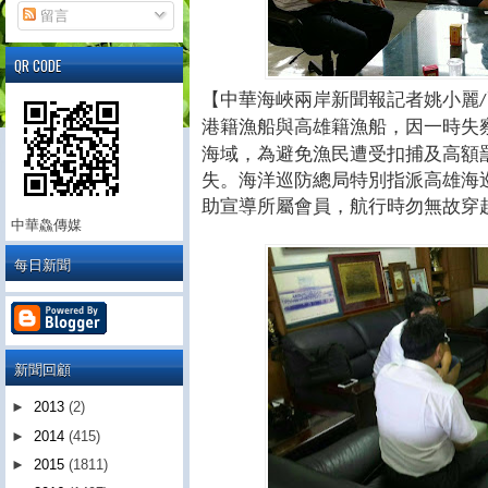
留言
QR CODE
【中華海峽兩岸新聞報記者姚小麗
/
港籍漁船與高雄籍漁船，因一時失
海域，為避免漁民遭受扣捕及高額
失。海洋巡防總局特別指派高雄海
助宣導所屬會員，航行時勿無故穿
中華鱻傳媒
每日新聞
新聞回顧
►
2013
(2)
►
2014
(415)
►
2015
(1811)