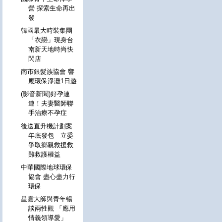
營 探索生命再出
發
韓國最大時裝集團
「衣戀」現身台
南新天地時尚快
閃店
南市銀髮族協會 響
應環保淨灘1日遊
(影音新聞)好孕連
連！夫妻醫師聯
手治療不孕症
後送直升機計劃案
年底發包 立委
爭取鄉親救援救
難救護權益
中華國際地球環保
協會 盡心盡力行
環保
星雲大師與青年暢
談兩性觀 「應用
情義領導愛」