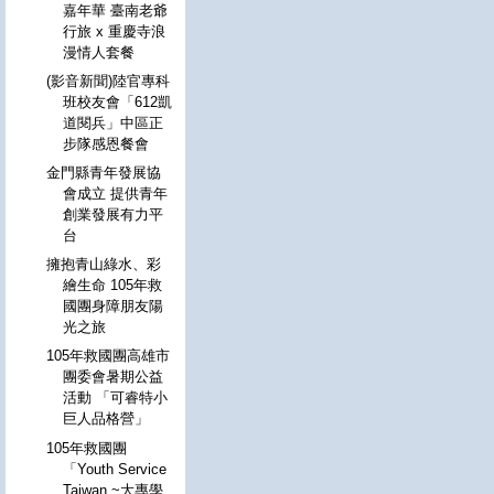
嘉年華 臺南老爺
行旅 x 重慶寺浪
漫情人套餐
(影音新聞)陸官專科
班校友會「612凱
道閱兵」中區正
步隊感恩餐會
金門縣青年發展協
會成立 提供青年
創業發展有力平
台
擁抱青山綠水、彩
繪生命 105年救
國團身障朋友陽
光之旅
105年救國團高雄市
團委會暑期公益
活動 「可睿特小
巨人品格營」
105年救國團
「Youth Service
Taiwan ~大專學