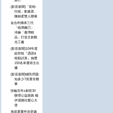
旅行
(影音新聞)「彩粉‧
印痕」劉素君、
陳錦柔雙人聯展
金合利傳承三代
「砲彈鋼刀」
淬鍊「臺灣精
品」打造文創觀
光工廠
(影音新聞)104年度
綜所稅『憑證&
稅額試算』抽獎
150名幸運得主出
爐
(影音新聞)哺乳問題
知多少?其實非難
事
扶輪百年x創世30
辦理公益路跑 楊
伊湄擔任愛心大
使
海巡署重申勿穿越