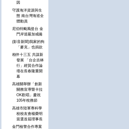
因
守護海洋資源與生
態 南台灣海巡全
體動員
尼伯特颱風侵台 金
門岸巡嚴加戒備
(影音新聞)我家的狗
「麥克」也捐款
相伴十三五 共謀新
發展 「台企吉林
行」經貿合作論
壇在長春隆重開
幕
高雄關舉辦「創新
關務宣導暨卡拉
OK歡唱」慶祝
105年稅務節
高雄市陸軍專科學
校校友會楊榮明
當選首屆理事長
金門檢警合作專案