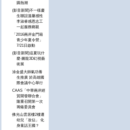
購熱潮
(影音新聞)不一樣慶
生聯誼溫馨感性
李淑睿感恩志工
一起服務鄉親
「2016兩岸金門籍
青少年夏令營」
7/21日啟動
(影音新聞)這夏玩什
麼-圖龍3D幻視藝
術展
涂金盛大師氣功養
生推廣 於高雄國
際會議中心舉行
CAAS「中華兩岸經
貿開發聯合會」
隆重召開第一次
籌備委員會
佛光山雲居樓2樓遭
幼兒「攻佔」 化
身童話王國？