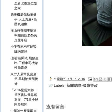
至新北市立仁愛
之家
跑步機磨傷幼童嫩
手 人工真皮+高
壓氧治療
衡山行善團王聰遠
率團員位老榮民
房屋修繕
小便有泡泡可能腎
臟病警訊
(影音新聞)打飛鼠生
吃 工程車司機急
性膽囊炎
東方人最常見皮膚
癌 早期治療預後
at
星期五, 7月 15, 2016
好
Labels:
新聞總覽-國防警政
「2016星雲大師一
筆字書法世界巡
迴展」7/1日全球
同步展開
沒有留言:
中華神州產業兩岸