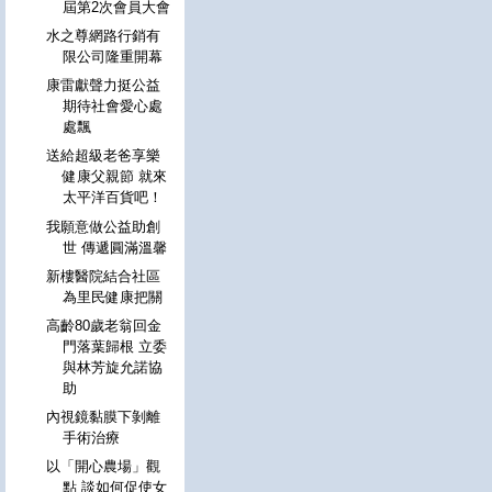
屆第2次會員大會
水之尊網路行銷有
限公司隆重開幕
康雷獻聲力挺公益
期待社會愛心處
處飄
送給超級老爸享樂
健康父親節 就來
太平洋百貨吧！
我願意做公益助創
世 傳遞圓滿溫馨
新樓醫院結合社區
為里民健康把關
高齡80歲老翁回金
門落葉歸根 立委
與林芳旋允諾協
助
內視鏡黏膜下剝離
手術治療
以「開心農場」觀
點 談如何促使女