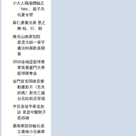
小大人職場體驗正
「hito」 親子共
玩夏令營
蘇仁彥書法展 墨之
舞-知、行、願
佛光山南屏別院
星雲大師一筆字
書法特展歡喜開
幕
2016金城盃籃球賽
菁英賽廈門大學
籃球隊奪金
金門首支閩南音樂
動畫影片《丟失
的風》新光三越
台北站前店登場
半百老翁半夜送急
診 竟是中醫附子
惹得禍
臺南東區扶輪社成
立臺南小兒麻痺