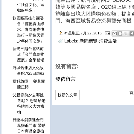
開幕營運，結合現有的STUDIO 
生社會文化、返
韓等多國品牌名店，O2O線上線
鄉服務隊」
施離島出境大陸購物免稅額，提高至
救國團高雄市團委
門、海西區域貿易交流與觀光商機
會「擁抱青山綠
水、青春陽光快
at
星期五, 7月 22, 2016
樂行～新住民青
Labels:
新聞總覽-消費生活
少年休閒之旅』
新光三越台北站前
店「金門寶島物
產展」金采登場
沒有留言:
府城舊冊店文化故
事館7/23日啟動
發佈留言
婦科急症！ 卵巢囊
腫扭轉
首
父親節前夕去哪挑
較新的文章
選呢？ 想送給老
爸體面又大方禮
物
日藥本舖前進金門
風獅爺門市 帶動
日本商品金廈搶