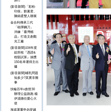
旅行
(影音新聞)「彩粉‧
印痕」劉素君、
陳錦柔雙人聯展
金合利傳承三代
「砲彈鋼刀」
淬鍊「臺灣精
品」打造文創觀
光工廠
(影音新聞)104年度
綜所稅『憑證&
稅額試算』抽獎
150名幸運得主出
爐
(影音新聞)哺乳問題
知多少?其實非難
事
扶輪百年x創世30
辦理公益路跑 楊
伊湄擔任愛心大
使
海巡署重申勿穿越