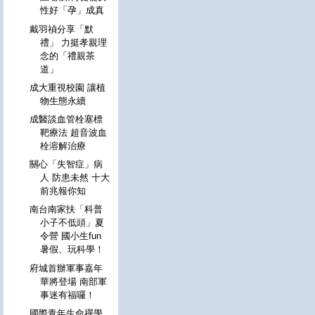
性好「孕」成真
戴羽禎分享「默
禮」 力挺孝親理
念的「禮親茶
道」
成大重視校園 讓植
物生態永續
成醫談血管栓塞標
靶療法 超音波血
栓溶解治療
關心「失智症」病
人 防患未然 十大
前兆報你知
南台南家扶「科普
小子不低頭」夏
令營 國小生fun
暑假、玩科學！
府城首辦軍事嘉年
華將登場 南部軍
事迷有福囉！
國際青年生命禪學