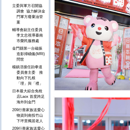
立委與軍方召開協
調會 協力解決金
門軍方廢棄油管
案
輔導會副主任委員
李文忠視導臺南
市榮民服務處
金門縣第一台磁振
造影掃瞄儀(MRI)
問世
楊鎮浯接任跆拳道
委員會主委 推
動向下扎根
「理」與「禮」
日本最大綜合免稅
店Laox 首度跨足
海外到金門
209行善家族送愛心
物資到南投竹山
下坪里獨居老人
209行善家族送愛心