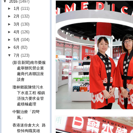
▼
2016
(1497)
►
1月
(111)
►
2月
(132)
►
3月
(130)
►
4月
(126)
►
5月
(104)
►
6月
(82)
▼
7月
(123)
(影音新聞)南市榮服
處舉辦民營企業
廠商代表聯誼座
談會
瓊林鄉親陳情污水
下水道工程 楊鎮
浯強力要求金管
處積極處理
中醫治療「四彎
風」
香港迷你倉大火 路
祭悼殉職英雄