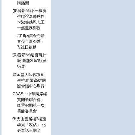
購熱潮
(影音新聞)不一樣慶
生聯誼溫馨感性
李淑睿感恩志工
一起服務鄉親
「2016兩岸金門籍
青少年夏令營」
7/21日啟動
(影音新聞)這夏玩什
麼-圖龍3D幻視藝
術展
涂金盛大師氣功養
生推廣 於高雄國
際會議中心舉行
CAAS「中華兩岸經
貿開發聯合會」
隆重召開第一次
籌備委員會
佛光山雲居樓2樓遭
幼兒「攻佔」 化
身童話王國？