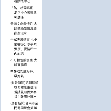
者關懷中心
「熱」感冒喝薑
湯？小心喉嚨越
喝越痛
臺南文創愛情月 古
蹟體驗愛情漫遊
甜蜜滋味
手寫專屬情書 七夕
情書節分享手寫
溫度、愛情巴士
內心話
不可輕忽的便血 大
腸直腸癌
中醫助您顧好肺、
吸好氣
(影音新聞)第28屆頒
獎典禮隆重登場
邀請曼紐因大賽
得主陳雨婷演出
(影音新聞)台南市金
門縣同鄉會第10