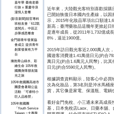
嘉年華 臺南老爺
行旅 x 重慶寺浪
近年來，大陸觀光客特別喜歡採購
漫情人套餐
已開始恢復日本國內生產線，以因
(影音新聞)陸官專科
示，2015年化妝品單項出口額達1,
班校友會「612凱
新高；臺灣藥妝品這幾年更掀起日
道閱兵」中區正
是逐年成長，從2011年1,732億成長
步隊感恩餐會
8%，逼近1900億。
金門縣青年發展協
會成立 提供青年
2015年訪日觀光客近2,000萬人
創業發展有力平
台
國遊客消費達1.41萬億日元(約合79
萬日元(約合1.6萬元人民幣)，比
擁抱青山綠水、彩
繪生命 105年救
日元(約合5590元人民幣)。
國團身障朋友陽
光之旅
根據調查資料顯示，陸客心中必買
105年救國團高雄市
次為化妝品，第3名則是沖水馬桶
團委會暑期公益
貨，其它像是家電、保溫瓶、電鍋
活動 「可睿特小
巨人品格營」
看好金門免稅、小三通未來高成長
105年救國團
基，日本免稅店Laox、日藥本舖、
「Youth Service
Taiwan ~大專學