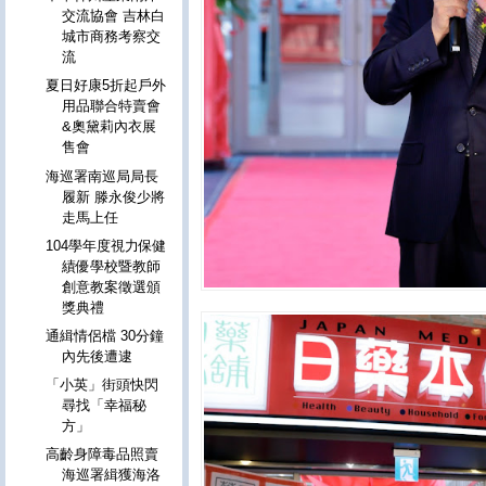
交流協會 吉林白
城市商務考察交
流
夏日好康5折起戶外
用品聯合特賣會
&奧黛莉內衣展
售會
海巡署南巡局局長
履新 滕永俊少將
走馬上任
104學年度視力保健
績優學校暨教師
創意教案徵選頒
獎典禮
通緝情侶檔 30分鐘
內先後遭逮
「小英」街頭快閃
尋找「幸福秘
方」
高齡身障毒品照賣
海巡署緝獲海洛