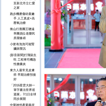
至新北市立仁愛
之家
跑步機磨傷幼童嫩
手 人工真皮+高
壓氧治療
衡山行善團王聰遠
率團員位老榮民
房屋修繕
小便有泡泡可能腎
臟病警訊
(影音新聞)打飛鼠生
吃 工程車司機急
性膽囊炎
東方人最常見皮膚
癌 早期治療預後
好
「2016星雲大師一
筆字書法世界巡
迴展」7/1日全球
同步展開
中華神州產業兩岸