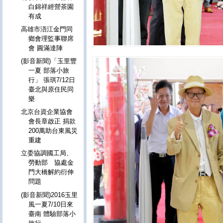
白錦祥經營茶園
有成
高雄市浯江金門同
鄉會理監事聯席
會 圓滿達陣
(影音新聞)「玉里豐
一夏 部落小旅
行」 張琪7/12日
臺北與原住民同
樂
北京台資企業協會
會長章啟正 捐款
200萬助台東風災
重建
立委協調國工局、
勞動部 協處金
門大橋解約衍伸
問題
(影音新聞)2016玉里
風一夏7/10日來
臺南 體驗部落小