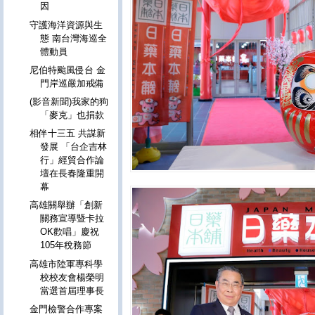
因
守護海洋資源與生
態 南台灣海巡全
體動員
尼伯特颱風侵台 金
門岸巡嚴加戒備
(影音新聞)我家的狗
「麥克」也捐款
相伴十三五 共謀新
發展 「台企吉林
行」經貿合作論
壇在長春隆重開
幕
高雄關舉辦「創新
關務宣導暨卡拉
OK歡唱」慶祝
105年稅務節
高雄市陸軍專科學
校校友會楊榮明
當選首屆理事長
金門檢警合作專案