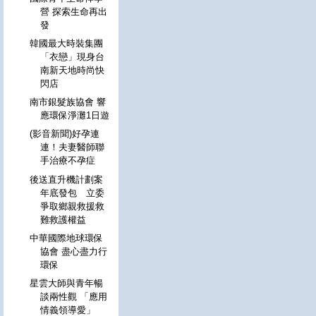
營 探索生命再出
發
韓國最大時裝集團
「衣戀」現身台
南新天地時尚快
閃店
南市銀髮族協會 響
應環保淨灘1日遊
(影音新聞)好孕連
連！夫妻醫師聯
手治療不孕症
後送直升機計劃案
年底發包 立委
爭取鄉親救援救
難救護權益
中華國際地球環保
協會 盡心盡力行
環保
星雲大師與青年暢
談兩性觀 「應用
情義領導愛」