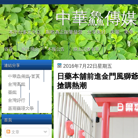
automaty do gier
中華鱻傳媒
本平台多元中立，期盼為正能量發聲，分享美好、美麗、美學，
首頁
報社簡介
本報公告
線上記者名單
連結分享
2016年7月22日星期五
日藥本舖前進金門風獅爺
中華鱻傳媒-首頁
台灣高鐵
搶購熱潮
臺鐵
台灣好行
嘉南藥理大學
首頁
文章