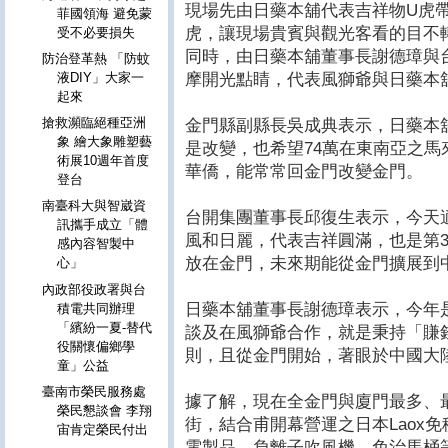
現場先由日藥本舖代表吉祥物U虎
菲國領海 避免蒙
虎，讓現場貴賓與觀光客看的目不
受不必要損失
同時，由日藥本舖董事長謝德璋與
防治登革熱 「防蚊
摩開光點睛，代表風獅爺與日藥本
液DIY」大家一
起來
搶救瀕臨絕種亞洲
金門縣副縣長吳成典表示，日藥本
象 繪大象雕塑藝
是改變，也希望74萬在東南亞之馬
術展10週年首度
華僑，能常常回金門改變金門。
登台
南臺科大與智崴資
台開集團董事長邱復生表示，今天
訊攜手成立「體
風和日麗，代表吉祥圓滿，也是第
感內容智製中
放在金門，未來期能從金門擴展到
心」
內政部役政署與台
日藥本舖董事長謝德璋表示，今年
積電共同辦理
「繽紛一夏-替代
談及在風獅爺合作，就是秉持「賺
役關懷偏鄉學
則，且從金門開始，著眼於中國大
童」公益
臺南市榮民服務處
據了解，現在全金門與廈門最多、
榮民懇談會 李翔
街，結合甫開幕營運之日本Laox
宙肯定榮民付出
電製品、負離子吹風機、免治馬桶