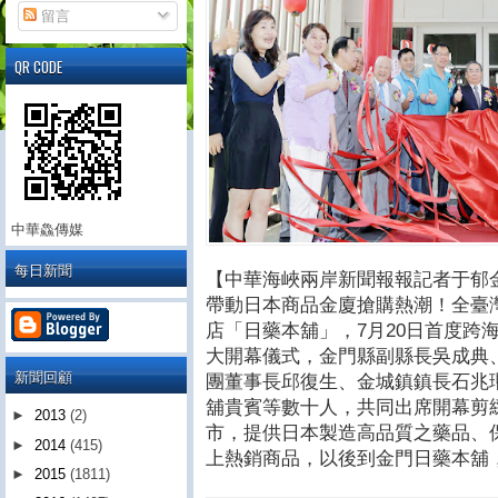
留言
QR CODE
中華鱻傳媒
每日新聞
【中華海峽兩岸新聞報報記者于郁
帶動日本商品金廈搶購熱潮！全臺
店「日藥本舖」，7月20日首度跨
大開幕儀式，金門縣副縣長吳成典
新聞回顧
團董事長邱復生、金城鎮鎮長石兆
舖貴賓等數十人，共同出席開幕剪
►
2013
(2)
市，提供日本製造高品質之藥品、保
►
2014
(415)
上熱銷商品，以後到金門日藥本舖
►
2015
(1811)