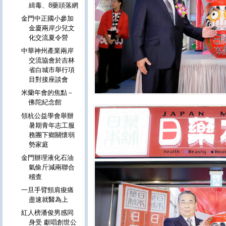
緝毒、8藥頭落網
金門中正國小參加
金廈兩岸少兒文
化交流夏令營
中華神州產業兩岸
交流協會於吉林
省白城市舉行項
目對接座談會
米蘭年會的焦點－
佛陀紀念館
領杭公益學會舉辦
暑期青年志工服
務團下鄉關懷弱
勢家庭
金門辦理液化石油
氣偷斤減兩聯合
稽查
一旦手臂頸肩痠痛
盡速就醫為上
紅人榜潘俊男感同
身受 獻唱創世公