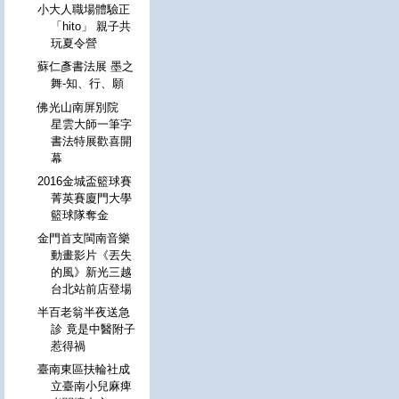
小大人職場體驗正
「hito」 親子共
玩夏令營
蘇仁彥書法展 墨之
舞-知、行、願
佛光山南屏別院
星雲大師一筆字
書法特展歡喜開
幕
2016金城盃籃球賽
菁英賽廈門大學
籃球隊奪金
金門首支閩南音樂
動畫影片《丟失
的風》新光三越
台北站前店登場
半百老翁半夜送急
診 竟是中醫附子
惹得禍
臺南東區扶輪社成
立臺南小兒麻痺