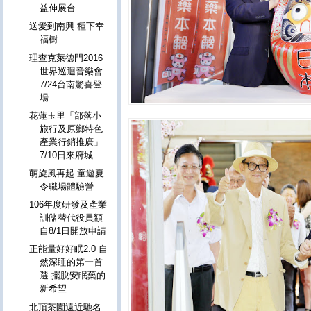
益伸展台
送愛到南興 種下幸
福樹
理查克萊德門2016
世界巡迴音樂會
7/24台南驚喜登
場
花蓮玉里「部落小
旅行及原鄉特色
產業行銷推廣」
7/10日來府城
萌旋風再起 童遊夏
令職場體驗營
106年度研發及產業
訓儲替代役員額
自8/1日開放申請
正能量好好眠2.0 自
然深睡的第一首
選 擺脫安眠藥的
新希望
北頂茶園遠近馳名