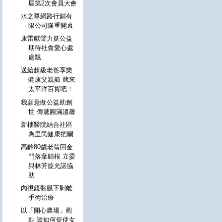
屆第2次會員大會
水之尊網路行銷有
限公司隆重開幕
康雷獻聲力挺公益
期待社會愛心處
處飄
送給超級老爸享樂
健康父親節 就來
太平洋百貨吧！
我願意做公益助創
世 傳遞圓滿溫馨
新樓醫院結合社區
為里民健康把關
高齡80歲老翁回金
門落葉歸根 立委
與林芳旋允諾協
助
內視鏡黏膜下剝離
手術治療
以「開心農場」觀
點 談如何促使女