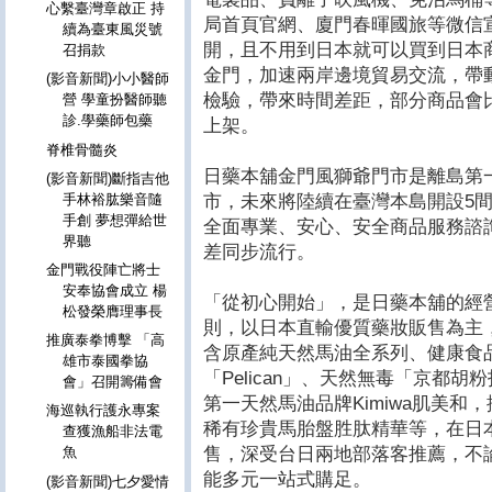
心繫臺灣章啟正 持
局首頁官網、廈門春暉國旅等微信
續為臺東風災號
開，且不用到日本就可以買到日本
召捐款
金門，加速兩岸邊境貿易交流，帶動
(影音新聞)小小醫師
檢驗，帶來時間差距，部分商品會
營 學童扮醫師聽
診.學藥師包藥
上架。
脊椎骨髓炎
日藥本舖金門風獅爺門市是離島第
(影音新聞)斷指吉他
市，未來將陸續在臺灣本島開設5
手林裕肱樂音隨
手創 夢想彈給世
全面專業、安心、安全商品服務諮
界聽
差同步流行。
金門戰役陣亡將士
安奉協會成立 楊
「從初心開始」，是日藥本舖的經
松發榮膺理事長
則，以日本直輸優質藥妝販售為主
推廣泰拳博擊 「高
含原產純天然馬油全系列、健康食品
雄市泰國拳協
「Pelican」、天然無毒「京都
會」召開籌備會
第一天然馬油品牌Kimiwa肌美和，
海巡執行護永專案
稀有珍貴馬胎盤胜肽精華等，在日
查獲漁船非法電
售，深受台日兩地部落客推薦，不
魚
能多元一站式購足。
(影音新聞)七夕愛情