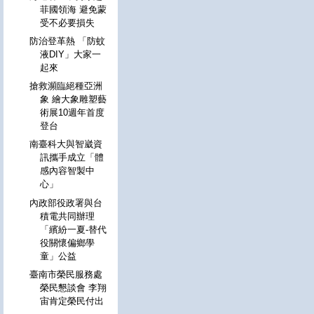
菲國領海 避免蒙
受不必要損失
防治登革熱 「防蚊
液DIY」大家一
起來
搶救瀕臨絕種亞洲
象 繪大象雕塑藝
術展10週年首度
登台
南臺科大與智崴資
訊攜手成立「體
感內容智製中
心」
內政部役政署與台
積電共同辦理
「繽紛一夏-替代
役關懷偏鄉學
童」公益
臺南市榮民服務處
榮民懇談會 李翔
宙肯定榮民付出