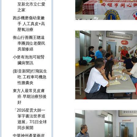
至新北市立仁愛
之家
跑步機磨傷幼童嫩
手 人工真皮+高
壓氧治療
衡山行善團王聰遠
率團員位老榮民
房屋修繕
小便有泡泡可能腎
臟病警訊
(影音新聞)打飛鼠生
吃 工程車司機急
性膽囊炎
東方人最常見皮膚
癌 早期治療預後
好
「2016星雲大師一
筆字書法世界巡
迴展」7/1日全球
同步展開
中華神州產業兩岸