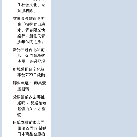
生社會文化、返
鄉服務隊」
救國團高雄市團委
會「擁抱青山綠
水、青春陽光快
樂行～新住民青
少年休閒之旅』
新光三越台北站前
店「金門寶島物
產展」金采登場
府城舊冊店文化故
事館7/23日啟動
婦科急症！ 卵巢囊
腫扭轉
父親節前夕去哪挑
選呢？ 想送給老
爸體面又大方禮
物
日藥本舖前進金門
風獅爺門市 帶動
日本商品金廈搶