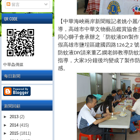
留言
QR CODE
【中華海峽兩岸新聞報記者姚小麗
/
導，高雄市中華文物藝品鑑賞協會
同心獅子會承辦之「防蚊液
製作
DIY
假高雄市鹽埕區建國四路
之
號
126
2
防蚊液
請來董乙嫻老師教導防蚊
DIY
指導，大家
分鐘後均變成了製作
3
中華鱻傳媒
感。
每日新聞
新聞回顧
►
2013
(2)
►
2014
(415)
►
2015
(1811)