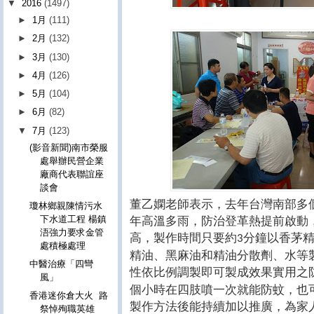
▼
2016
(1497)
►
1月
(111)
►
2月
(132)
►
3月
(130)
►
4月
(126)
►
5月
(104)
►
6月
(82)
▼
7月
(123)
(影音新聞)南市榮服
處舉辦民營企業
廠商代表聯誼座
談會
董乙嫻老師表示，去年台灣南部多
瓊林鄉親陳情污水
年高溫多雨，防治登革熱提前啟動
下水道工程 楊鎮
浯強力要求金管
高，製作時間只要約
分鐘以香茅
3
處積極處理
精油、黑麻油和精油分散劑、水等
中醫治療「四彎
性依比例調製即可製成效果實用之
風」
個小時在四肢噴一次就能防蚊，也
香港迷你倉大火 路
製作方法後能持續加以推廣，為家
祭悼殉職英雄