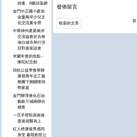
緝毒、8藥頭落網
發佈留言
金門中正國小參加
金廈兩岸少兒文
首
化交流夏令營
較新的文章
中華神州產業兩岸
交流協會於吉林
省白城市舉行項
目對接座談會
米蘭年會的焦點－
佛陀紀念館
領杭公益學會舉辦
暑期青年志工服
務團下鄉關懷弱
勢家庭
金門辦理液化石油
氣偷斤減兩聯合
稽查
一旦手臂頸肩痠痛
盡速就醫為上
紅人榜潘俊男感同
身受 獻唱創世公