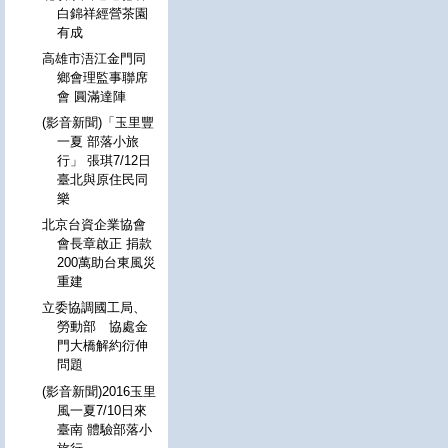
白錦祥經營茶園
有成
高雄市浯江金門同
鄉會理監事聯席
會 圓滿達陣
(影音新聞)「玉里豐
一夏 部落小旅
行」 張琪7/12日
臺北與原住民同
樂
北京台資企業協會
會長章啟正 捐款
200萬助台東風災
重建
立委協調國工局、
勞動部 協處金
門大橋解約衍伸
問題
(影音新聞)2016玉里
風一夏7/10日來
臺南 體驗部落小