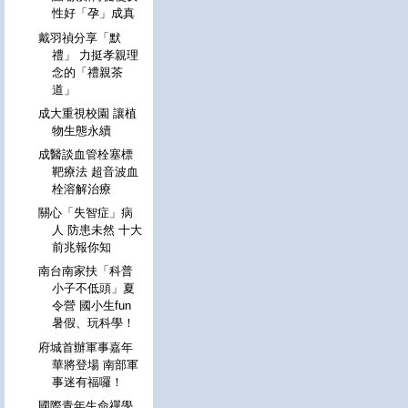
性好「孕」成真
戴羽禎分享「默
禮」 力挺孝親理
念的「禮親茶
道」
成大重視校園 讓植
物生態永續
成醫談血管栓塞標
靶療法 超音波血
栓溶解治療
關心「失智症」病
人 防患未然 十大
前兆報你知
南台南家扶「科普
小子不低頭」夏
令營 國小生fun
暑假、玩科學！
府城首辦軍事嘉年
華將登場 南部軍
事迷有福囉！
國際青年生命禪學