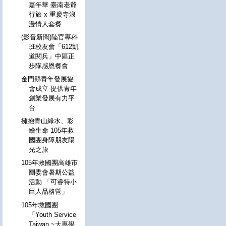
嘉年華 臺南老爺
行旅 x 重慶寺浪
漫情人套餐
(影音新聞)陸官專科
班校友會「612凱
道閱兵」中區正
步隊感恩餐會
金門縣青年發展協
會成立 提供青年
創業發展有力平
台
擁抱青山綠水、彩
繪生命 105年救
國團身障朋友陽
光之旅
105年救國團高雄市
團委會暑期公益
活動 「可睿特小
巨人品格營」
105年救國團
「Youth Service
Taiwan ~大專學