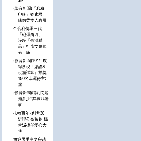
旅行
(影音新聞)「彩粉‧
印痕」劉素君、
陳錦柔雙人聯展
金合利傳承三代
「砲彈鋼刀」
淬鍊「臺灣精
品」打造文創觀
光工廠
(影音新聞)104年度
綜所稅『憑證&
稅額試算』抽獎
150名幸運得主出
爐
(影音新聞)哺乳問題
知多少?其實非難
事
扶輪百年x創世30
辦理公益路跑 楊
伊湄擔任愛心大
使
海巡署重申勿穿越