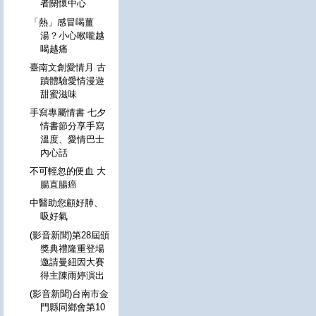
者關懷中心
「熱」感冒喝薑
湯？小心喉嚨越
喝越痛
臺南文創愛情月 古
蹟體驗愛情漫遊
甜蜜滋味
手寫專屬情書 七夕
情書節分享手寫
溫度、愛情巴士
內心話
不可輕忽的便血 大
腸直腸癌
中醫助您顧好肺、
吸好氣
(影音新聞)第28屆頒
獎典禮隆重登場
邀請曼紐因大賽
得主陳雨婷演出
(影音新聞)台南市金
門縣同鄉會第10