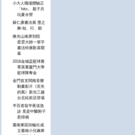
小大人職場體驗正
「hito」 親子共
玩夏令營
蘇仁彥書法展 墨之
舞-知、行、願
佛光山南屏別院
星雲大師一筆字
書法特展歡喜開
幕
2016金城盃籃球賽
菁英賽廈門大學
籃球隊奪金
金門首支閩南音樂
動畫影片《丟失
的風》新光三越
台北站前店登場
半百老翁半夜送急
診 竟是中醫附子
惹得禍
臺南東區扶輪社成
立臺南小兒麻痺