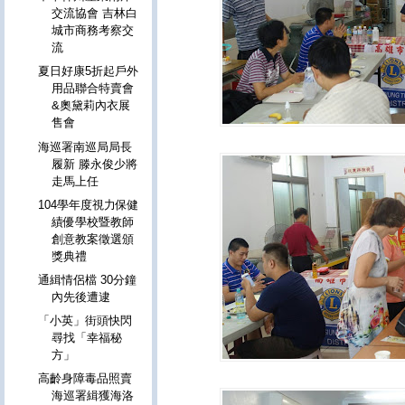
交流協會 吉林白
城市商務考察交
流
夏日好康5折起戶外
用品聯合特賣會
&奧黛莉內衣展
售會
海巡署南巡局局長
履新 滕永俊少將
走馬上任
104學年度視力保健
績優學校暨教師
創意教案徵選頒
獎典禮
通緝情侶檔 30分鐘
內先後遭逮
「小英」街頭快閃
尋找「幸福秘
方」
高齡身障毒品照賣
海巡署緝獲海洛