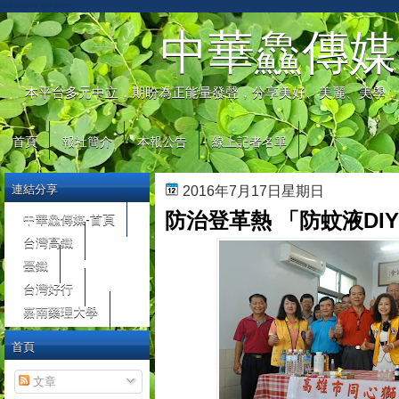
automaty do gier
中華鱻傳媒
本平台多元中立，期盼為正能量發聲，分享美好、美麗、美學，
首頁
報社簡介
本報公告
線上記者名單
連結分享
2016年7月17日星期日
防治登革熱 「防蚊液DI
中華鱻傳媒-首頁
台灣高鐵
臺鐵
台灣好行
嘉南藥理大學
首頁
文章