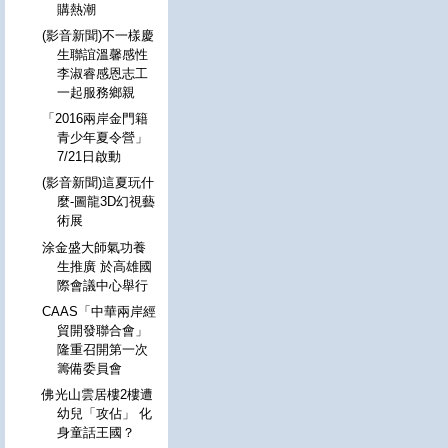
購熱潮
(影音新聞)不一樣慶
生聯誼溫馨感性
李淑睿感恩志工
一起服務鄉親
「2016兩岸金門籍
青少年夏令營」
7/21日啟動
(影音新聞)這夏玩什
麼-圖龍3D幻視藝
術展
涂金盛大師氣功養
生推廣 於高雄國
際會議中心舉行
CAAS「中華兩岸經
貿開發聯合會」
隆重召開第一次
籌備委員會
佛光山雲居樓2樓遭
幼兒「攻佔」 化
身童話王國？