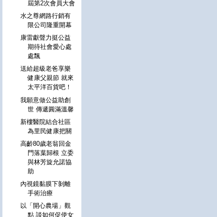
屆第2次會員大會
水之尊網路行銷有
限公司隆重開幕
康雷獻聲力挺公益
期待社會愛心處
處飄
送給超級老爸享樂
健康父親節 就來
太平洋百貨吧！
我願意做公益助創
世 傳遞圓滿溫馨
新樓醫院結合社區
為里民健康把關
高齡80歲老翁回金
門落葉歸根 立委
與林芳旋允諾協
助
內視鏡黏膜下剝離
手術治療
以「開心農場」觀
點 談如何促使女