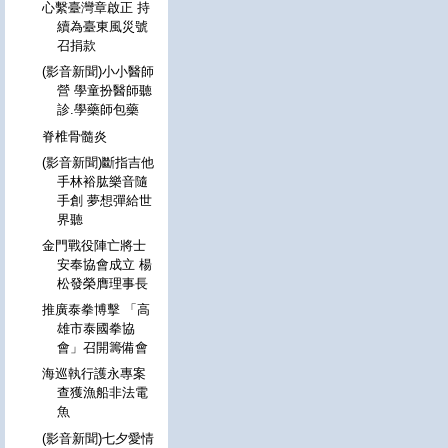
心繫臺灣章啟正 持
續為臺東風災號
召捐款
(影音新聞)小小醫師
營 學童扮醫師聽
診.學藥師包藥
脊椎骨髓炎
(影音新聞)斷指吉他
手林裕肱樂音隨
手創 夢想彈給世
界聽
金門戰役陣亡將士
安奉協會成立 楊
松發榮膺理事長
推廣泰拳博擊 「高
雄市泰國拳協
會」召開籌備會
海巡執行護永專案
查獲漁船非法電
魚
(影音新聞)七夕愛情