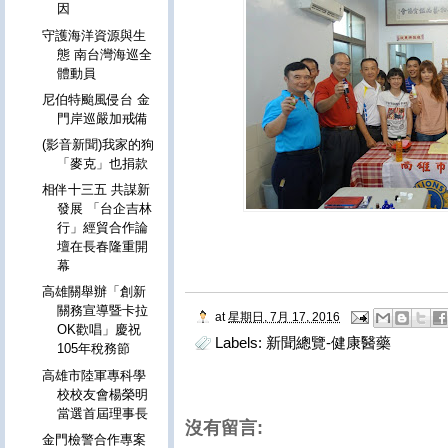
因
守護海洋資源與生
態 南台灣海巡全
體動員
尼伯特颱風侵台 金
門岸巡嚴加戒備
(影音新聞)我家的狗
「麥克」也捐款
相伴十三五 共謀新
發展 「台企吉林
行」經貿合作論
壇在長春隆重開
幕
高雄關舉辦「創新
關務宣導暨卡拉
at
星期日, 7月 17, 2016
OK歡唱」慶祝
Labels:
新聞總覽-健康醫藥
105年稅務節
高雄市陸軍專科學
校校友會楊榮明
當選首屆理事長
沒有留言:
金門檢警合作專案