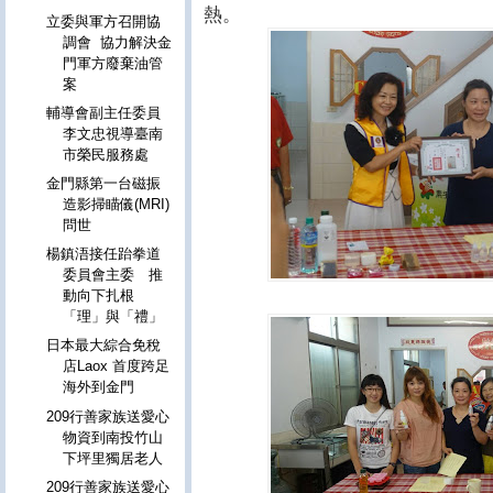
熱。
立委與軍方召開協
調會 協力解決金
門軍方廢棄油管
案
輔導會副主任委員
李文忠視導臺南
市榮民服務處
金門縣第一台磁振
造影掃瞄儀(MRI)
問世
楊鎮浯接任跆拳道
委員會主委 推
動向下扎根
「理」與「禮」
日本最大綜合免稅
店Laox 首度跨足
海外到金門
209行善家族送愛心
物資到南投竹山
下坪里獨居老人
209行善家族送愛心