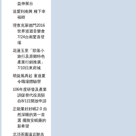
益伸展台
送愛到南興 種下幸
福樹
理查克萊德門2016
世界巡迴音樂會
7/24台南驚喜登
場
花蓮玉里「部落小
旅行及原鄉特色
產業行銷推廣」
7/10日來府城
萌旋風再起 童遊夏
令職場體驗營
106年度研發及產業
訓儲替代役員額
自8/1日開放申請
正能量好好眠2.0 自
然深睡的第一首
選 擺脫安眠藥的
新希望
北頂茶園遠近馳名