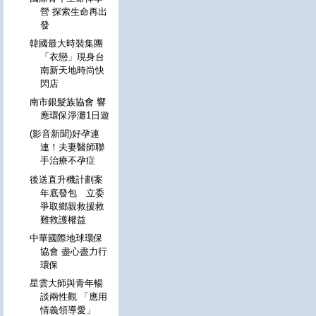
營 探索生命再出
發
韓國最大時裝集團
「衣戀」現身台
南新天地時尚快
閃店
南市銀髮族協會 響
應環保淨灘1日遊
(影音新聞)好孕連
連！夫妻醫師聯
手治療不孕症
後送直升機計劃案
年底發包 立委
爭取鄉親救援救
難救護權益
中華國際地球環保
協會 盡心盡力行
環保
星雲大師與青年暢
談兩性觀 「應用
情義領導愛」