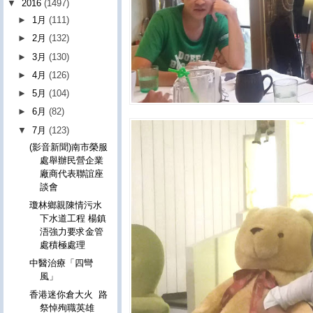
▼
2016
(1497)
►
1月
(111)
►
2月
(132)
►
3月
(130)
►
4月
(126)
►
5月
(104)
►
6月
(82)
▼
7月
(123)
(影音新聞)南市榮服
處舉辦民營企業
廠商代表聯誼座
談會
瓊林鄉親陳情污水
下水道工程 楊鎮
浯強力要求金管
處積極處理
中醫治療「四彎
風」
香港迷你倉大火 路
祭悼殉職英雄