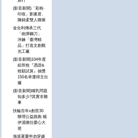
旅行
(影音新聞)「彩粉‧
印痕」劉素君、
陳錦柔雙人聯展
金合利傳承三代
「砲彈鋼刀」
淬鍊「臺灣精
品」打造文創觀
光工廠
(影音新聞)104年度
綜所稅『憑證&
稅額試算』抽獎
150名幸運得主出
爐
(影音新聞)哺乳問題
知多少?其實非難
事
扶輪百年x創世30
辦理公益路跑 楊
伊湄擔任愛心大
使
海巡署重申勿穿越