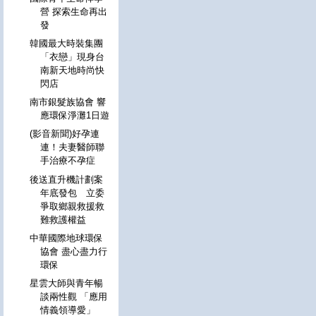
營 探索生命再出
發
韓國最大時裝集團
「衣戀」現身台
南新天地時尚快
閃店
南市銀髮族協會 響
應環保淨灘1日遊
(影音新聞)好孕連
連！夫妻醫師聯
手治療不孕症
後送直升機計劃案
年底發包 立委
爭取鄉親救援救
難救護權益
中華國際地球環保
協會 盡心盡力行
環保
星雲大師與青年暢
談兩性觀 「應用
情義領導愛」