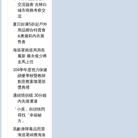
交流協會 吉林白
城市商務考察交
流
夏日好康5折起戶外
用品聯合特賣會
&奧黛莉內衣展
售會
海巡署南巡局局長
履新 滕永俊少將
走馬上任
104學年度視力保健
績優學校暨教師
創意教案徵選頒
獎典禮
通緝情侶檔 30分鐘
內先後遭逮
「小英」街頭快閃
尋找「幸福秘
方」
高齡身障毒品照賣
海巡署緝獲海洛