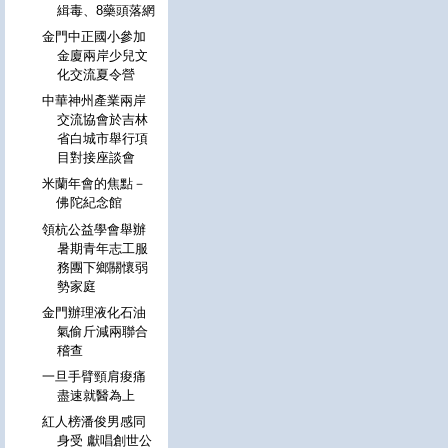
緝毒、8藥頭落網
金門中正國小參加
金廈兩岸少兒文
化交流夏令營
中華神州產業兩岸
交流協會於吉林
省白城市舉行項
目對接座談會
米蘭年會的焦點－
佛陀紀念館
領杭公益學會舉辦
暑期青年志工服
務團下鄉關懷弱
勢家庭
金門辦理液化石油
氣偷斤減兩聯合
稽查
一旦手臂頸肩痠痛
盡速就醫為上
紅人榜潘俊男感同
身受 獻唱創世公