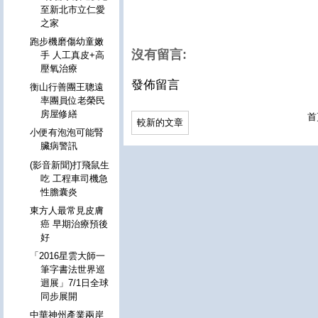
至新北市立仁愛
之家
跑步機磨傷幼童嫩
沒有留言:
手 人工真皮+高
壓氧治療
發佈留言
衡山行善團王聰遠
率團員位老榮民
房屋修繕
首
較新的文章
小便有泡泡可能腎
臟病警訊
(影音新聞)打飛鼠生
吃 工程車司機急
性膽囊炎
東方人最常見皮膚
癌 早期治療預後
好
「2016星雲大師一
筆字書法世界巡
迴展」7/1日全球
同步展開
中華神州產業兩岸