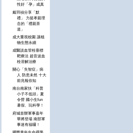
性好「孕」成真
戴羽禎分享「默
禮」 力挺孝親理
念的「禮親茶
道」
成大重視校園 讓植
物生態永續
成醫談血管栓塞標
靶療法 超音波血
栓溶解治療
關心「失智症」病
人 防患未然 十大
前兆報你知
南台南家扶「科普
小子不低頭」夏
令營 國小生fun
暑假、玩科學！
府城首辦軍事嘉年
華將登場 南部軍
事迷有福囉！
國際青年生命禪學