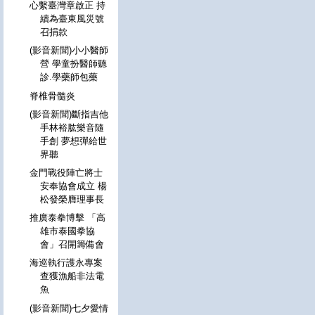
心繫臺灣章啟正 持
續為臺東風災號
召捐款
(影音新聞)小小醫師
營 學童扮醫師聽
診.學藥師包藥
脊椎骨髓炎
(影音新聞)斷指吉他
手林裕肱樂音隨
手創 夢想彈給世
界聽
金門戰役陣亡將士
安奉協會成立 楊
松發榮膺理事長
推廣泰拳博擊 「高
雄市泰國拳協
會」召開籌備會
海巡執行護永專案
查獲漁船非法電
魚
(影音新聞)七夕愛情