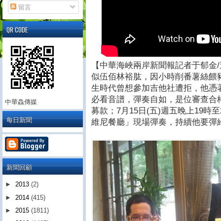
留言
QR CODE
【中華海峽兩岸新聞報記者于郁金/
似伍佰林裕肱，因小時削番薯絲餵
生時代曾想參加吉他社遭拒，他憑
必看音譜，彈奏自如，是位審查合
中華鱻傳媒
募款；7月15日(五)週五晚上19
每日新聞
維尼餐廳」現場彈奏，持續他要彈
新聞回顧
►
2013
(2)
►
2014
(415)
►
2015
(1811)