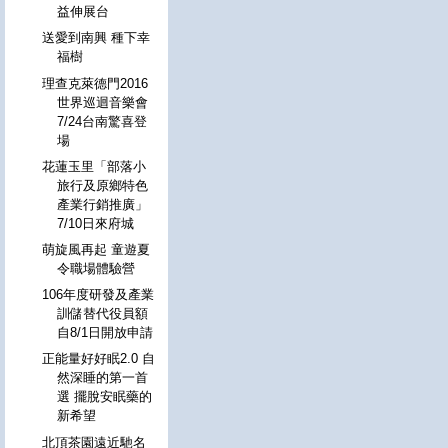
益伸展台
送愛到南興 種下幸
福樹
理查克萊德門2016
世界巡迴音樂會
7/24台南驚喜登
場
花蓮玉里「部落小
旅行及原鄉特色
產業行銷推廣」
7/10日來府城
萌旋風再起 童遊夏
令職場體驗營
106年度研發及產業
訓儲替代役員額
自8/1日開放申請
正能量好好眠2.0 自
然深睡的第一首
選 擺脫安眠藥的
新希望
北頂茶園遠近馳名