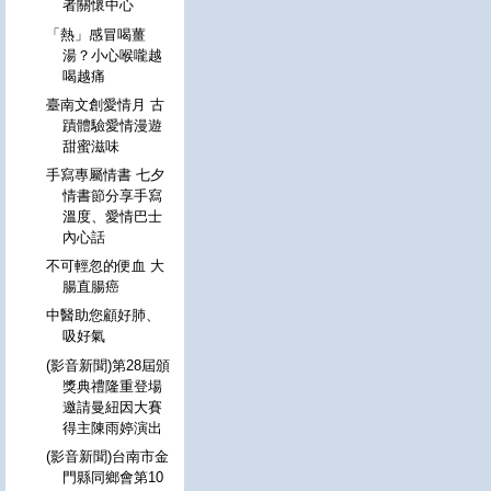
者關懷中心
「熱」感冒喝薑
湯？小心喉嚨越
喝越痛
臺南文創愛情月 古
蹟體驗愛情漫遊
甜蜜滋味
手寫專屬情書 七夕
情書節分享手寫
溫度、愛情巴士
內心話
不可輕忽的便血 大
腸直腸癌
中醫助您顧好肺、
吸好氣
(影音新聞)第28屆頒
獎典禮隆重登場
邀請曼紐因大賽
得主陳雨婷演出
(影音新聞)台南市金
門縣同鄉會第10