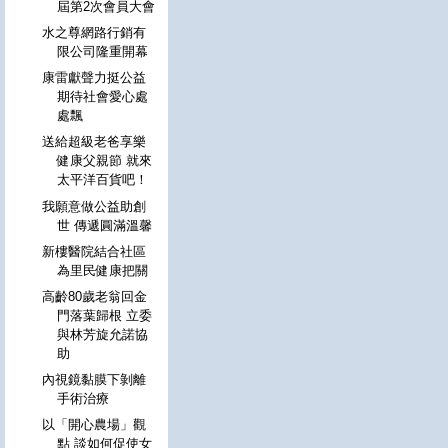
屆第2次會員大會
水之尊網路行銷有
限公司隆重開幕
康雷獻聲力挺公益
期待社會愛心處
處飄
送給超級老爸享樂
健康父親節 就來
太平洋百貨吧！
我願意做公益助創
世 傳遞圓滿溫馨
新樓醫院結合社區
為里民健康把關
高齡80歲老翁回金
門落葉歸根 立委
與林芳旋允諾協
助
內視鏡黏膜下剝離
手術治療
以「開心農場」觀
點 談如何促使女