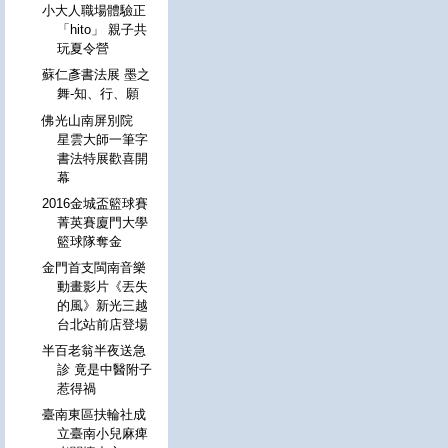
小大人職場體驗正
「hito」 親子共
玩夏令營
蘇仁彥書法展 墨之
舞-知、行、願
佛光山南屏別院
星雲大師一筆字
書法特展歡喜開
幕
2016金城盃籃球賽
菁英賽廈門大學
籃球隊奪金
金門首支閩南音樂
動畫影片《丟失
的風》新光三越
台北站前店登場
半百老翁半夜送急
診 竟是中醫附子
惹得禍
臺南東區扶輪社成
立臺南小兒麻痺