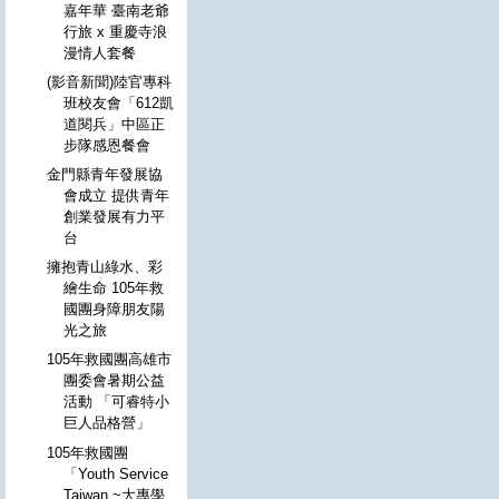
嘉年華 臺南老爺
行旅 x 重慶寺浪
漫情人套餐
(影音新聞)陸官專科
班校友會「612凱
道閱兵」中區正
步隊感恩餐會
金門縣青年發展協
會成立 提供青年
創業發展有力平
台
擁抱青山綠水、彩
繪生命 105年救
國團身障朋友陽
光之旅
105年救國團高雄市
團委會暑期公益
活動 「可睿特小
巨人品格營」
105年救國團
「Youth Service
Taiwan ~大專學