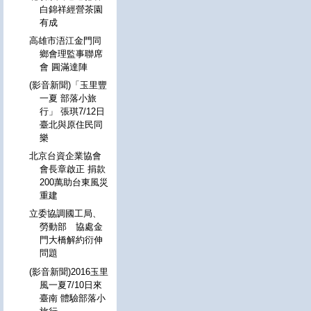
白錦祥經營茶園
有成
高雄市浯江金門同
鄉會理監事聯席
會 圓滿達陣
(影音新聞)「玉里豐
一夏 部落小旅
行」 張琪7/12日
臺北與原住民同
樂
北京台資企業協會
會長章啟正 捐款
200萬助台東風災
重建
立委協調國工局、
勞動部 協處金
門大橋解約衍伸
問題
(影音新聞)2016玉里
風一夏7/10日來
臺南 體驗部落小