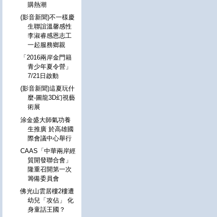
購熱潮
(影音新聞)不一樣慶
生聯誼溫馨感性
李淑睿感恩志工
一起服務鄉親
「2016兩岸金門籍
青少年夏令營」
7/21日啟動
(影音新聞)這夏玩什
麼-圖龍3D幻視藝
術展
涂金盛大師氣功養
生推廣 於高雄國
際會議中心舉行
CAAS「中華兩岸經
貿開發聯合會」
隆重召開第一次
籌備委員會
佛光山雲居樓2樓遭
幼兒「攻佔」 化
身童話王國？