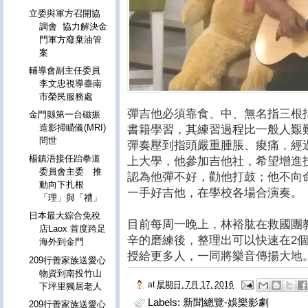
立委與軍方召開協
調會 協力解決金
門軍方廢棄油管
案
輔導會副主任委員
李文忠視導臺南
市榮民服務處
彈吉他必須靠食、中、無名指三根
金門縣第一台磁振
造影掃瞄儀(MRI)
書籍學習，其練習過程比一般人艱
問世
彈奏壓到指頭嚴重腫脹、痠痛，經
楊鎮浯接任跆拳道
上大學，他參加吉他社，希望增進
委員會主委 推
認為他彈不好，勸他打鼓；他不向
動向下扎根
一手好吉他，在學校各場合演奏。
「理」與「禮」
日本最大綜合免稅
目前每周一晚上，林裕肱在救國團
店Laox 首度跨足
辛的磨練後，整理出可以快速在2
海外到金門
授給更多人，一同將樂音傳揚大地
209行善家族送愛心
物資到南投竹山
at
星期日, 7月 17, 2016
下坪里獨居老人
Labels:
新聞總覽-娛樂影劇
209行善家族送愛心