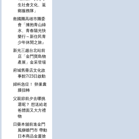
生社會文化、返
鄉服務隊」
救國團高雄市團委
會「擁抱青山綠
水、青春陽光快
樂行～新住民青
少年休閒之旅』
新光三越台北站前
店「金門寶島物
產展」金采登場
府城舊冊店文化故
事館7/23日啟動
婦科急症！ 卵巢囊
腫扭轉
父親節前夕去哪挑
選呢？ 想送給老
爸體面又大方禮
物
日藥本舖前進金門
風獅爺門市 帶動
日本商品金廈搶