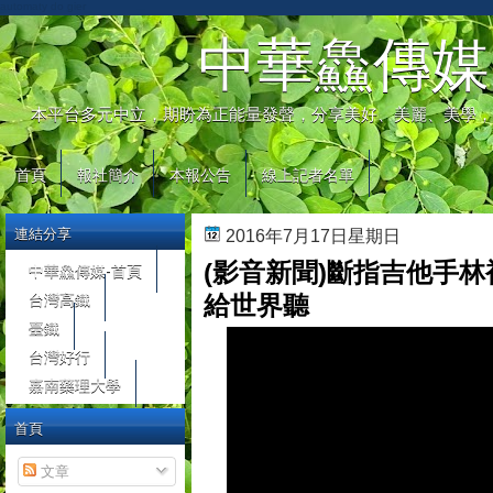
automaty do gier
中華鱻傳媒
本平台多元中立，期盼為正能量發聲，分享美好、美麗、美學，
首頁
報社簡介
本報公告
線上記者名單
連結分享
2016年7月17日星期日
(影音新聞)斷指吉他手林
中華鱻傳媒-首頁
台灣高鐵
給世界聽
臺鐵
台灣好行
嘉南藥理大學
首頁
文章