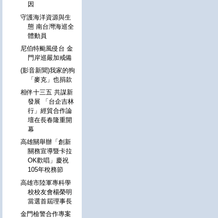
因
守護海洋資源與生
態 南台灣海巡全
體動員
尼伯特颱風侵台 金
門岸巡嚴加戒備
(影音新聞)我家的狗
「麥克」也捐款
相伴十三五 共謀新
發展 「台企吉林
行」經貿合作論
壇在長春隆重開
幕
高雄關舉辦「創新
關務宣導暨卡拉
OK歡唱」慶祝
105年稅務節
高雄市陸軍專科學
校校友會楊榮明
當選首屆理事長
金門檢警合作專案