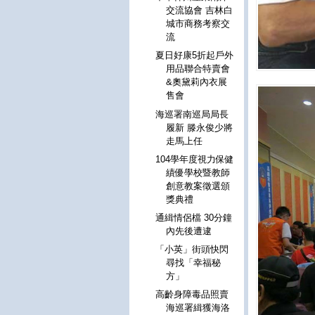
交流協會 吉林白
城市商務考察交
流
夏日好康5折起戶外
用品聯合特賣會
&奧黛莉內衣展
售會
海巡署南巡局局長
履新 滕永俊少將
走馬上任
104學年度視力保健
績優學校暨教師
創意教案徵選頒
獎典禮
通緝情侶檔 30分鐘
內先後遭逮
「小英」街頭快閃
尋找「幸福秘
方」
高齡身障毒品照賣
海巡署緝獲海洛