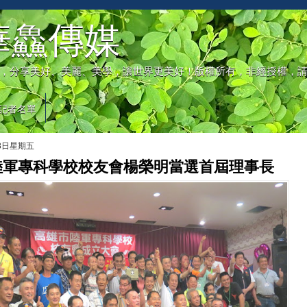
華鱻傳媒
，分享美好、美麗、美學，讓世界更美好！版權所有，非經授權，
記者名單
月8日星期五
陸軍專科學校校友會楊榮明當選首屆理事長