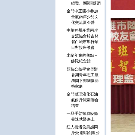
緝毒、8藥頭落網
金門中正國小參加
金廈兩岸少兒文
化交流夏令營
中華神州產業兩岸
交流協會於吉林
省白城市舉行項
目對接座談會
米蘭年會的焦點－
佛陀紀念館
領杭公益學會舉辦
暑期青年志工服
務團下鄉關懷弱
勢家庭
金門辦理液化石油
氣偷斤減兩聯合
稽查
一旦手臂頸肩痠痛
盡速就醫為上
紅人榜潘俊男感同
身受 獻唱創世公