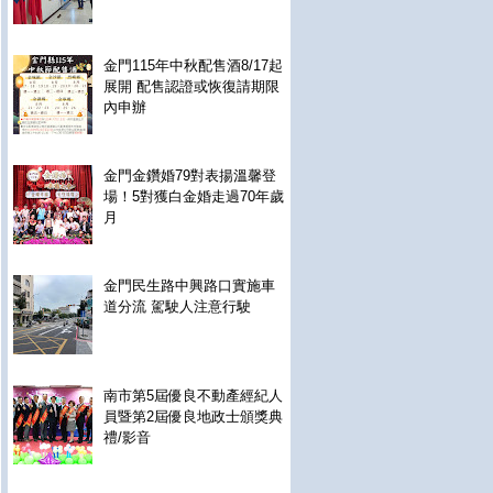
金門115年中秋配售酒8/17起
展開 配售認證或恢復請期限
內申辦
金門金鑽婚79對表揚溫馨登
場！5對獲白金婚走過70年歲
月
金門民生路中興路口實施車
道分流 駕駛人注意行駛
南市第5屆優良不動產經紀人
員暨第2屆優良地政士頒獎典
禮/影音