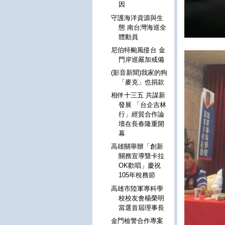
因
守護海洋資源與生
態 南台灣海巡全
體動員
尼伯特颱風侵台 金
門岸巡嚴加戒備
(影音新聞)我家的狗
「麥克」也捐款
相伴十三五 共謀新
發展 「台企吉林
行」經貿合作論
壇在長春隆重開
幕
高雄關舉辦「創新
關務宣導暨卡拉
OK歡唱」慶祝
105年稅務節
高雄市陸軍專科學
校校友會楊榮明
當選首屆理事長
金門檢警合作專案