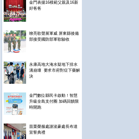
金門表揚16模範父親及16新
好爸爸
嘹亮歌聲展軍威 屏東縣後備
部接受國防部軍歌驗收
永康高地大淹水疑地下排水
溝崩壞 要求市府對症下藥解
決
金門數位縣民卡啟動！智慧
升級全島支付圈 加碼回饋限
時開跑
苗栗榮服處謝浚豪處長布達
宣誓典禮