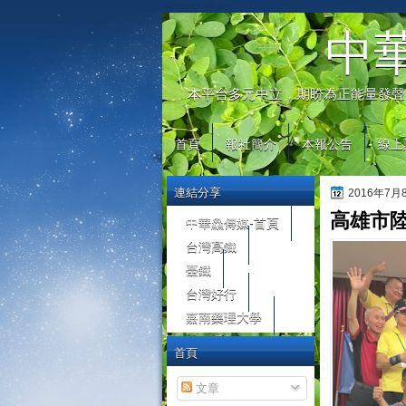
automaty do gier
中
本平台多元中立，期盼為正能量發聲
首頁
報社簡介
本報公告
線上
連結分享
2016年7
高雄市
中華鱻傳媒-首頁
台灣高鐵
臺鐵
台灣好行
嘉南藥理大學
首頁
文章