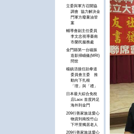
立委與軍方召開協
調會 協力解決金
門軍方廢棄油管
案
輔導會副主任委員
李文忠視導臺南
市榮民服務處
金門縣第一台磁振
造影掃瞄儀(MRI)
問世
楊鎮浯接任跆拳道
委員會主委 推
動向下扎根
「理」與「禮」
日本最大綜合免稅
店Laox 首度跨足
海外到金門
209行善家族送愛心
物資到南投竹山
下坪里獨居老人
209行善家族送愛心