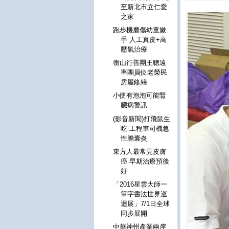
至新北市立仁愛
之家
跑步機磨傷幼童嫩
手 人工真皮+高
壓氧治療
衡山行善團王聰遠
率團員位老榮民
房屋修繕
小便有泡泡可能腎
臟病警訊
(影音新聞)打飛鼠生
吃 工程車司機急
性膽囊炎
東方人最常見皮膚
癌 早期治療預後
好
「2016星雲大師一
筆字書法世界巡
迴展」7/1日全球
同步展開
中華神州產業兩岸