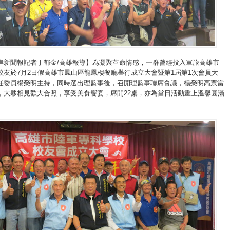
岸新聞報記者于郁金/高雄報導】為凝聚革命情感，一群曾經投入軍旅高雄市
校友於7月2日假高雄市鳳山區龍鳳樓餐廳舉行成立大會暨第1屆第1次會員大
任委員楊榮明主持，同時選出理監事後，召開理監事聯席會議，楊榮明高票當
，大夥相見歡大合照，享受美食饗宴，席開22桌，亦為當日活動畫上溫馨圓滿