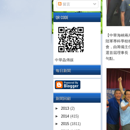
留言
QR CODE
【中華海峽兩
陸軍專科學校
會，由籌備主
選首屆理事長
句點。
中華鱻傳媒
每日新聞
新聞回顧
►
2013
(2)
►
2014
(415)
►
2015
(1811)