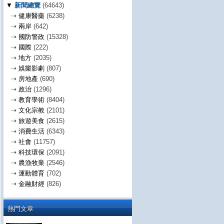
▼
新聞總覽
(64643)
⇢
健康醫藥
(6238)
⇢
兩岸
(642)
⇢
國防警政
(15328)
⇢
國際
(222)
⇢
地方
(2035)
⇢
娛樂影劇
(807)
⇢
房地產
(690)
⇢
政治
(1296)
⇢
教育學術
(8404)
⇢
文化宗教
(2101)
⇢
旅遊美食
(2615)
⇢
消費生活
(6343)
⇢
社會
(11757)
⇢
科技環保
(2091)
⇢
農漁牧業
(2546)
⇢
運動體育
(702)
⇢
金融財經
(826)
熱門文章