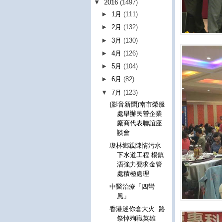
▼
2016
(1497)
►
1月
(111)
►
2月
(132)
►
3月
(130)
►
4月
(126)
►
5月
(104)
►
6月
(82)
▼
7月
(123)
(影音新聞)南市榮服
處舉辦民營企業
廠商代表聯誼座
談會
瓊林鄉親陳情污水
下水道工程 楊鎮
浯強力要求金管
處積極處理
中醫治療「四彎
風」
香港迷你倉大火 路
祭悼殉職英雄