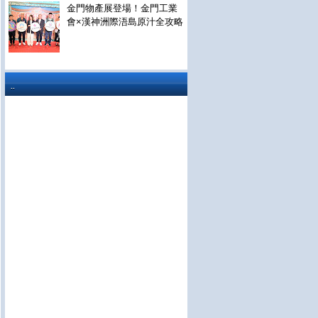
金門物產展登場！金門工業
會×漢神洲際浯島原汁全攻略
..