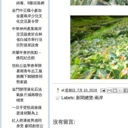
緝毒、8藥頭落網
金門中正國小參加
金廈兩岸少兒文
化交流夏令營
中華神州產業兩岸
交流協會於吉林
省白城市舉行項
目對接座談會
米蘭年會的焦點－
佛陀紀念館
領杭公益學會舉辦
暑期青年志工服
務團下鄉關懷弱
勢家庭
金門辦理液化石油
at
星期日, 7月 10, 2016
氣偷斤減兩聯合
Labels:
新聞總覽-兩岸
稽查
一旦手臂頸肩痠痛
盡速就醫為上
紅人榜潘俊男感同
沒有留言:
身受 獻唱創世公