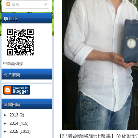
留言
QR CODE
中華鱻傳媒
每日新聞
新聞回顧
►
2013
(2)
►
2014
(415)
►
2015
(1811)
【記者胡舜將/新北報導】位於新北