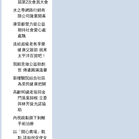
屆第2次會員大會
水之尊網路行銷有
限公司隆重開幕
康雷獻聲力挺公益
期待社會愛心處
處飄
送給超級老爸享樂
健康父親節 就來
太平洋百貨吧！
我願意做公益助創
世 傳遞圓滿溫馨
新樓醫院結合社區
為里民健康把關
高齡80歲老翁回金
門落葉歸根 立委
與林芳旋允諾協
助
內視鏡黏膜下剝離
手術治療
以「開心農場」觀
點 談如何促使女