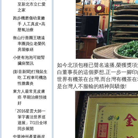
至新北市立仁愛
之家
跑步機磨傷幼童嫩
手 人工真皮+高
壓氧治療
衡山行善團王聰遠
率團員位老榮民
房屋修繕
小便有泡泡可能腎
臟病警訊
如今北頂包種已聲名遠播,榮獲獎項
白董事長的這個夢想,正一步一腳印
(影音新聞)打飛鼠生
吃 工程車司機急
世界有機茶在台灣,而台灣有機茶在
性膽囊炎
是台灣人不服輸的精神與驕傲!
東方人最常見皮膚
癌 早期治療預後
好
「2016星雲大師一
筆字書法世界巡
迴展」7/1日全球
同步展開
中華神州產業兩岸