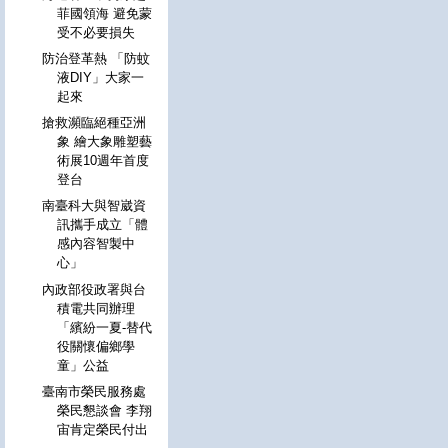
菲國領海 避免蒙
受不必要損失
防治登革熱 「防蚊
液DIY」大家一
起來
搶救瀕臨絕種亞洲
象 繪大象雕塑藝
術展10週年首度
登台
南臺科大與智崴資
訊攜手成立「體
感內容智製中
心」
內政部役政署與台
積電共同辦理
「繽紛一夏-替代
役關懷偏鄉學
童」公益
臺南市榮民服務處
榮民懇談會 李翔
宙肯定榮民付出