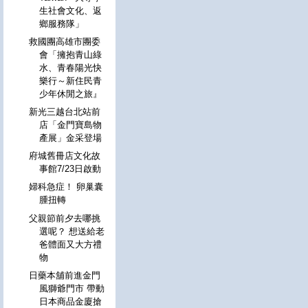
生社會文化、返
鄉服務隊」
救國團高雄市團委
會「擁抱青山綠
水、青春陽光快
樂行～新住民青
少年休閒之旅』
新光三越台北站前
店「金門寶島物
產展」金采登場
府城舊冊店文化故
事館7/23日啟動
婦科急症！ 卵巢囊
腫扭轉
父親節前夕去哪挑
選呢？ 想送給老
爸體面又大方禮
物
日藥本舖前進金門
風獅爺門市 帶動
日本商品金廈搶