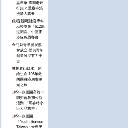
嘉年華 臺南老爺
行旅 x 重慶寺浪
漫情人套餐
(影音新聞)陸官專科
班校友會「612凱
道閱兵」中區正
步隊感恩餐會
金門縣青年發展協
會成立 提供青年
創業發展有力平
台
擁抱青山綠水、彩
繪生命 105年救
國團身障朋友陽
光之旅
105年救國團高雄市
團委會暑期公益
活動 「可睿特小
巨人品格營」
105年救國團
「Youth Service
Taiwan ~大專學