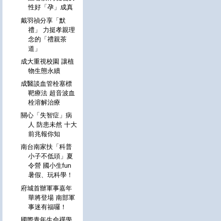
性好「孕」成真
戴羽禎分享「默
禮」 力挺孝親理
念的「禮親茶
道」
成大重視校園 讓植
物生態永續
成醫談血管栓塞標
靶療法 超音波血
栓溶解治療
關心「失智症」病
人 防患未然 十大
前兆報你知
南台南家扶「科普
小子不低頭」夏
令營 國小生fun
暑假、玩科學！
府城首辦軍事嘉年
華將登場 南部軍
事迷有福囉！
國際青年生命禪學