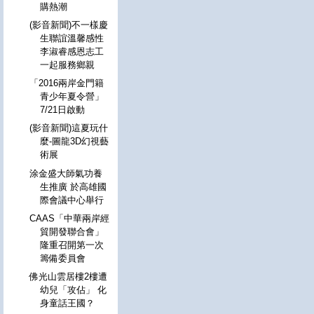
購熱潮
(影音新聞)不一樣慶
生聯誼溫馨感性
李淑睿感恩志工
一起服務鄉親
「2016兩岸金門籍
青少年夏令營」
7/21日啟動
(影音新聞)這夏玩什
麼-圖龍3D幻視藝
術展
涂金盛大師氣功養
生推廣 於高雄國
際會議中心舉行
CAAS「中華兩岸經
貿開發聯合會」
隆重召開第一次
籌備委員會
佛光山雲居樓2樓遭
幼兒「攻佔」 化
身童話王國？