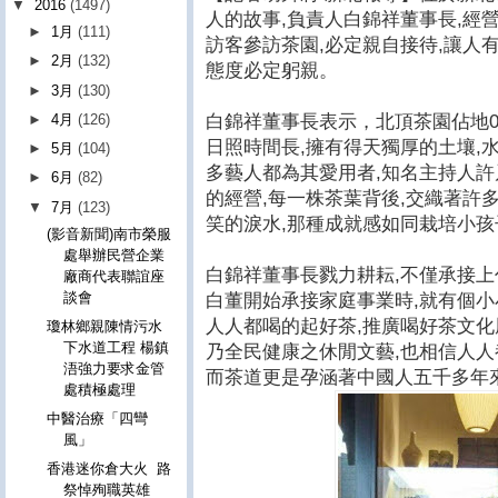
▼
2016
(1497)
人的故事,負責人白錦祥董事長,經
►
1月
(111)
訪客參訪茶園,必定親自接待,讓人
►
2月
(132)
態度必定躬親。
►
3月
(130)
白錦祥董事長表示，北頂茶園佔地0.3
►
4月
(126)
日照時間長,擁有得天獨厚的土壤,水
►
5月
(104)
多藝人都為其愛用者,知名主持人許
►
6月
(82)
的經營,每一株茶葉背後,交織著許
▼
7月
(123)
笑的淚水,那種成就感如同栽培小孩
(影音新聞)南市榮服
處舉辦民營企業
白錦祥董事長戮力耕耘,不僅承接上
廠商代表聯誼座
談會
白董開始承接家庭事業時,就有個小
人人都喝的起好茶,推廣喝好茶文化風
瓊林鄉親陳情污水
下水道工程 楊鎮
乃全民健康之休閒文藝,也相信人人都
浯強力要求金管
而茶道更是孕涵著中國人五千多年
處積極處理
中醫治療「四彎
風」
香港迷你倉大火 路
祭悼殉職英雄