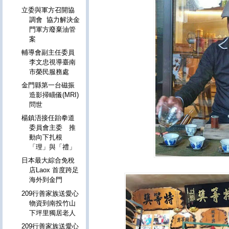
立委與軍方召開協
調會 協力解決金
門軍方廢棄油管
案
輔導會副主任委員
李文忠視導臺南
市榮民服務處
金門縣第一台磁振
造影掃瞄儀(MRI)
問世
楊鎮浯接任跆拳道
委員會主委 推
動向下扎根
「理」與「禮」
日本最大綜合免稅
店Laox 首度跨足
海外到金門
209行善家族送愛心
物資到南投竹山
下坪里獨居老人
209行善家族送愛心