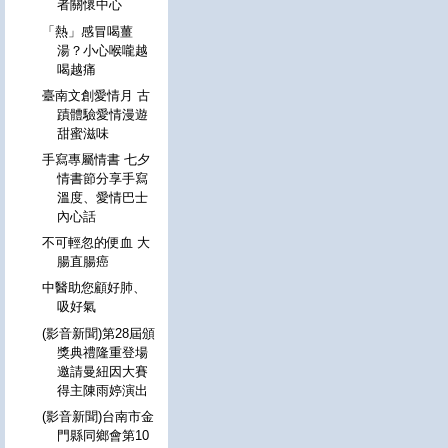
者關懷中心
「熱」感冒喝薑
湯？小心喉嚨越
喝越痛
臺南文創愛情月 古
蹟體驗愛情漫遊
甜蜜滋味
手寫專屬情書 七夕
情書節分享手寫
溫度、愛情巴士
內心話
不可輕忽的便血 大
腸直腸癌
中醫助您顧好肺、
吸好氣
(影音新聞)第28屆頒
獎典禮隆重登場
邀請曼紐因大賽
得主陳雨婷演出
(影音新聞)台南市金
門縣同鄉會第10