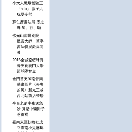
小大人職場體驗正
「hito」 親子共
玩夏令營
蘇仁彥書法展 墨之
舞-知、行、願
佛光山南屏別院
星雲大師一筆字
書法特展歡喜開
幕
2016金城盃籃球賽
菁英賽廈門大學
籃球隊奪金
金門首支閩南音樂
動畫影片《丟失
的風》新光三越
台北站前店登場
半百老翁半夜送急
診 竟是中醫附子
惹得禍
臺南東區扶輪社成
立臺南小兒麻痺