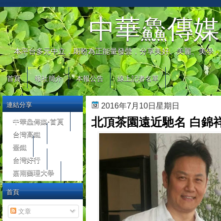
automaty do gier
中華鱻傳媒
本平台多元中立，期盼為正能量發聲，分享美好、美麗、美學，
首頁
報社簡介
本報公告
線上記者名單
連結分享
2016年7月10日星期日
北頂茶園遠近馳名 白錦
中華鱻傳媒-首頁
台灣高鐵
臺鐵
台灣好行
嘉南藥理大學
首頁
文章