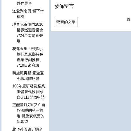
益伸展台
發佈留言
送愛到南興 種下幸
福樹
首
較新的文章
理查克萊德門2016
世界巡迴音樂會
7/24台南驚喜登
場
花蓮玉里「部落小
旅行及原鄉特色
產業行銷推廣」
7/10日來府城
萌旋風再起 童遊夏
令職場體驗營
106年度研發及產業
訓儲替代役員額
自8/1日開放申請
正能量好好眠2.0 自
然深睡的第一首
選 擺脫安眠藥的
新希望
北頂茶園遠近馳名