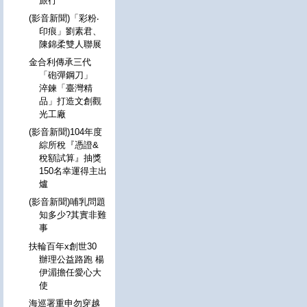
旅行
(影音新聞)「彩粉‧
印痕」劉素君、
陳錦柔雙人聯展
金合利傳承三代
「砲彈鋼刀」
淬鍊「臺灣精
品」打造文創觀
光工廠
(影音新聞)104年度
綜所稅『憑證&
稅額試算』抽獎
150名幸運得主出
爐
(影音新聞)哺乳問題
知多少?其實非難
事
扶輪百年x創世30
辦理公益路跑 楊
伊湄擔任愛心大
使
海巡署重申勿穿越