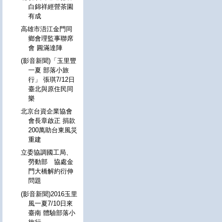
白錦祥經營茶園
有成
高雄市浯江金門同
鄉會理監事聯席
會 圓滿達陣
(影音新聞)「玉里豐
一夏 部落小旅
行」 張琪7/12日
臺北與原住民同
樂
北京台資企業協會
會長章啟正 捐款
200萬助台東風災
重建
立委協調國工局、
勞動部 協處金
門大橋解約衍伸
問題
(影音新聞)2016玉里
風一夏7/10日來
臺南 體驗部落小