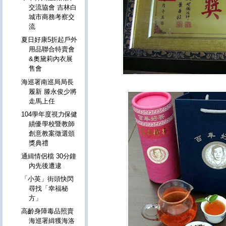
交流協會 吉林白
城市商務考察交
流
夏日好康5折起戶外
用品聯合特賣會
&奧黛莉內衣展
售會
海巡署南巡局局長
履新 滕永俊少將
走馬上任
104學年度視力保健
績優學校暨教師
創意教案徵選頒
獎典禮
通緝情侶檔 30分鐘
內先後遭逮
「小英」街頭快閃
尋找「幸福秘
方」
高齡身障毒品照賣
海巡署緝獲海洛