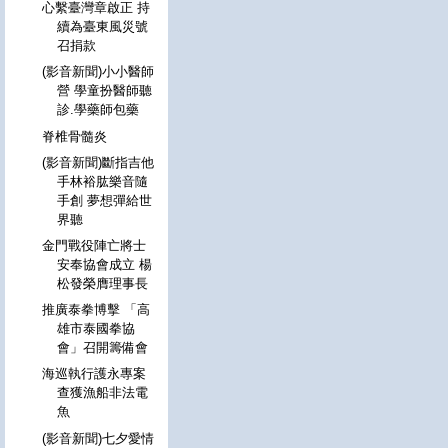
心繫臺灣章啟正 持
續為臺東風災號
召捐款
(影音新聞)小小醫師
營 學童扮醫師聽
診.學藥師包藥
脊椎骨髓炎
(影音新聞)斷指吉他
手林裕肱樂音隨
手創 夢想彈給世
界聽
金門戰役陣亡將士
安奉協會成立 楊
松發榮膺理事長
推廣泰拳博擊 「高
雄市泰國拳協
會」召開籌備會
海巡執行護永專案
查獲漁船非法電
魚
(影音新聞)七夕愛情