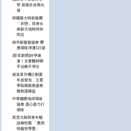
營 探索生命再出
發
韓國最大時裝集團
「衣戀」現身台
南新天地時尚快
閃店
南市銀髮族協會 響
應環保淨灘1日遊
(影音新聞)好孕連
連！夫妻醫師聯
手治療不孕症
後送直升機計劃案
年底發包 立委
爭取鄉親救援救
難救護權益
中華國際地球環保
協會 盡心盡力行
環保
星雲大師與青年暢
談兩性觀 「應用
情義領導愛」