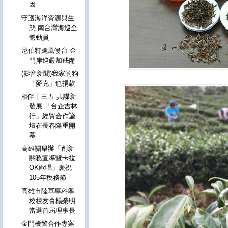
因
守護海洋資源與生
態 南台灣海巡全
體動員
尼伯特颱風侵台 金
門岸巡嚴加戒備
(影音新聞)我家的狗
「麥克」也捐款
相伴十三五 共謀新
發展 「台企吉林
行」經貿合作論
壇在長春隆重開
幕
高雄關舉辦「創新
關務宣導暨卡拉
OK歡唱」慶祝
105年稅務節
高雄市陸軍專科學
校校友會楊榮明
當選首屆理事長
金門檢警合作專案