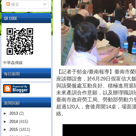
留言
QR CODE
中華鱻傳媒
【記者于郁金/臺南報導】臺南市榮
每日新聞
座談聯誼會，於6月29日假富信大
與該榮服處互動良好、積極進用退
未來產訓合作意願，以及辦理職訓
臺南市政府勞工局、勞動部勞動力
新聞回顧
超過120人，會後席開14桌，場
絡。
►
2013
(2)
►
2014
(415)
►
2015
(1811)