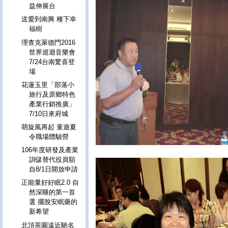
益伸展台
送愛到南興 種下幸
福樹
理查克萊德門2016
世界巡迴音樂會
7/24台南驚喜登
場
花蓮玉里「部落小
旅行及原鄉特色
產業行銷推廣」
7/10日來府城
萌旋風再起 童遊夏
令職場體驗營
106年度研發及產業
訓儲替代役員額
自8/1日開放申請
正能量好好眠2.0 自
然深睡的第一首
選 擺脫安眠藥的
新希望
北頂茶園遠近馳名