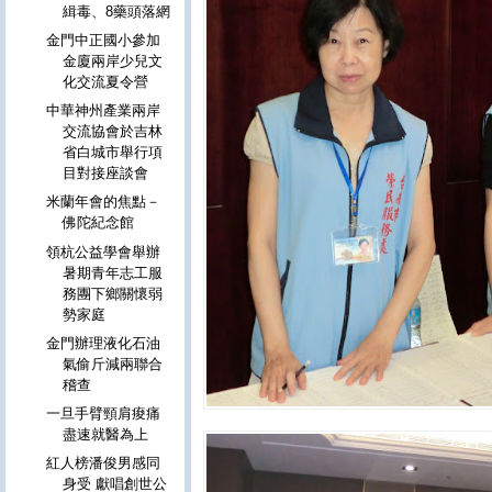
緝毒、8藥頭落網
金門中正國小參加
金廈兩岸少兒文
化交流夏令營
中華神州產業兩岸
交流協會於吉林
省白城市舉行項
目對接座談會
米蘭年會的焦點－
佛陀紀念館
領杭公益學會舉辦
暑期青年志工服
務團下鄉關懷弱
勢家庭
金門辦理液化石油
氣偷斤減兩聯合
稽查
一旦手臂頸肩痠痛
盡速就醫為上
紅人榜潘俊男感同
身受 獻唱創世公