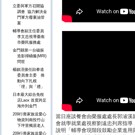
立委與軍方召開協
調會 協力解決金
門軍方廢棄油管
案
輔導會副主任委員
李文忠視導臺南
市榮民服務處
金門縣第一台磁振
造影掃瞄儀(MRI)
問世
楊鎮浯接任跆拳道
委員會主委 推
動向下扎根
「理」與「禮」
日本最大綜合免稅
店Laox 首度跨足
海外到金門
209行善家族送愛心
當日座談餐會由榮服處處長郭濬溪
物資到南投竹山
會就學就業處視察劉遠忠列席指導
下坪里獨居老人
說明「輔導會現階段鼓勵企業進用
209行善家族送愛心