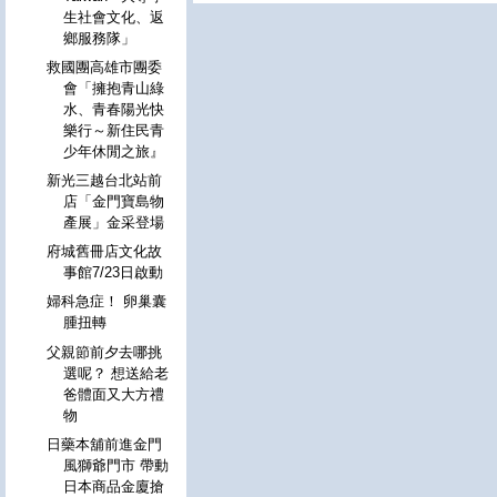
生社會文化、返
鄉服務隊」
救國團高雄市團委
會「擁抱青山綠
水、青春陽光快
樂行～新住民青
少年休閒之旅』
新光三越台北站前
店「金門寶島物
產展」金采登場
府城舊冊店文化故
事館7/23日啟動
婦科急症！ 卵巢囊
腫扭轉
父親節前夕去哪挑
選呢？ 想送給老
爸體面又大方禮
物
日藥本舖前進金門
風獅爺門市 帶動
日本商品金廈搶