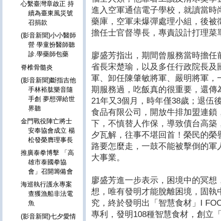
心繫臺灣章啟正 持
進入空軍通信電子學校，就讀當時
續為臺東風災號
藥庫，空軍未爆彈處理小組，後被
召捐款
擔任士官督導長，專責設計打理菜
(影音新聞)小小醫師
營 學童扮醫師聽
診.學藥師包藥
廖盛芳指出，期間曾服務當時擔任
省長宋楚瑜，以及多任行政院長及
脊椎骨髓炎
軍、卸任陳肇敏將軍、嚴明將軍，
(影音新聞)斷指吉他
期服務過，吃飯真的很重要，還傳
手林裕肱樂音隨
手創 夢想彈給世
21年又3個月，時年僅38歲；退
界聽
食品有限公司，開放牛排加盟連鎖
金門戰役陣亡將士
下，不慎替人作保，導致債台高築
安奉協會成立 楊
夕瓦解，往事不堪回首！榮民的榮
松發榮膺理事長
路要怎麼走，一鼓不能被擊倒的軍
推廣泰拳博擊 「高
大事業。
雄市泰國拳協
會」召開籌備會
廖盛芳進一步表示，困境中的冥想
海巡執行護永專案
想，唯有發明才能脫離困境，固執
查獲漁船非法電
究，終於發明出「智慧食材」I FO
魚
專利，發明108種智慧食材，創立
(影音新聞)七夕愛情