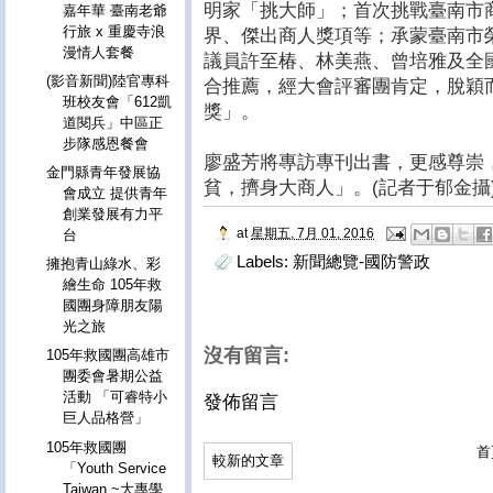
明家「挑大師」；首次挑戰臺南市
嘉年華 臺南老爺
行旅 x 重慶寺浪
界、傑出商人獎項等；承蒙臺南市
漫情人套餐
議員許至椿、林美燕、曾培雅及全
(影音新聞)陸官專科
合推薦，經大會評審團肯定，脫穎
班校友會「612凱
獎」。
道閱兵」中區正
步隊感恩餐會
廖盛芳將專訪專刊出書，更感尊崇
金門縣青年發展協
貧，擠身大商人」。(記者于郁金攝
會成立 提供青年
創業發展有力平
at
星期五, 7月 01, 2016
台
Labels:
新聞總覽-國防警政
擁抱青山綠水、彩
繪生命 105年救
國團身障朋友陽
光之旅
沒有留言:
105年救國團高雄市
團委會暑期公益
活動 「可睿特小
發佈留言
巨人品格營」
105年救國團
首
較新的文章
「Youth Service
Taiwan ~大專學