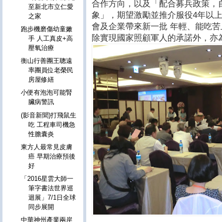
合作方向，以及「配合募兵政策，
至新北市立仁愛
象」，期望激勵並推介服役4年以
之家
會及企業帶來新一批 年輕、能吃
跑步機磨傷幼童嫩
除實現國家照顧軍人的承諾外，亦
手 人工真皮+高
壓氧治療
衡山行善團王聰遠
率團員位老榮民
房屋修繕
小便有泡泡可能腎
臟病警訊
(影音新聞)打飛鼠生
吃 工程車司機急
性膽囊炎
東方人最常見皮膚
癌 早期治療預後
好
「2016星雲大師一
筆字書法世界巡
迴展」7/1日全球
同步展開
中華神州產業兩岸