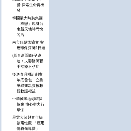
營 探索生命再出
發
韓國最大時裝集團
「衣戀」現身台
南新天地時尚快
閃店
南市銀髮族協會 響
應環保淨灘1日遊
(影音新聞)好孕連
連！夫妻醫師聯
手治療不孕症
後送直升機計劃案
年底發包 立委
爭取鄉親救援救
難救護權益
中華國際地球環保
協會 盡心盡力行
環保
星雲大師與青年暢
談兩性觀 「應用
情義領導愛」