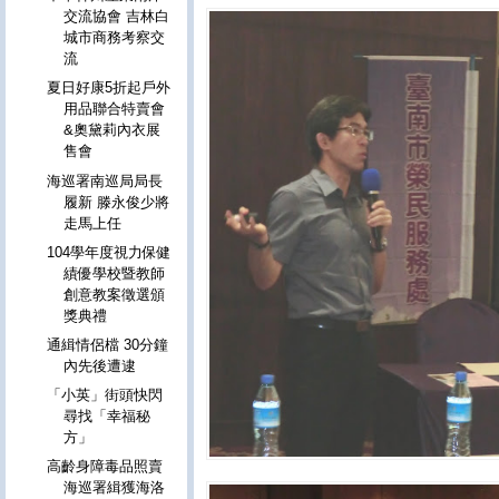
交流協會 吉林白
城市商務考察交
流
夏日好康5折起戶外
用品聯合特賣會
&奧黛莉內衣展
售會
海巡署南巡局局長
履新 滕永俊少將
走馬上任
104學年度視力保健
績優學校暨教師
創意教案徵選頒
獎典禮
通緝情侶檔 30分鐘
內先後遭逮
「小英」街頭快閃
尋找「幸福秘
方」
高齡身障毒品照賣
海巡署緝獲海洛