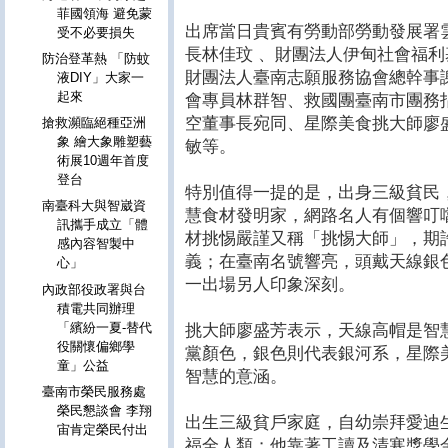
菲國領海 避免蒙
出席當日貴賓有勞動部勞動發展署
受不必要損失
長林佳玟 、財團法人伊甸社會福
防治登革熱 「防蚊
財團法人臺南志願服務協會總幹事
液DIY」大家一
起來
會專員林群智、救國團臺南市團務
空董事長宛同、星際美食挑大師廖
搶救瀕臨絕種亞洲
象 繪大象雕塑藝
敏等。
術展10週年首度
登台
特別值得一提的是，出身三級貧民
南臺科大與智崴資
慧食材發明家，網路名人有個響叮
訊攜手成立「體
材挑惕嚴謹又稱「挑惕大師」，期
感內容智製中
義；在臺南名號響亮，頭戴天線銀
心」
一出場另人印象深刻。
內政部役政署與台
積電共同辦理
「繽紛一夏-替代
挑大師廖盛芳表示，天線高帽是智
役關懷偏鄉學
黨顏色，銀色則代表銀河系，星際
童」公益
智慧的意涵。
臺南市榮民服務處
榮民懇談會 李翔
出生三級貧戶家庭，自幼崇拜愛迪
宙肯定榮民付出
福全人類；他靠著工讀及清寒獎學