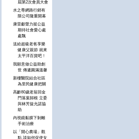
屆第2次會員大會
水之尊網路行銷有
限公司隆重開幕
康雷獻聲力挺公益
期待社會愛心處
處飄
送給超級老爸享樂
健康父親節 就來
太平洋百貨吧！
我願意做公益助創
世 傳遞圓滿溫馨
新樓醫院結合社區
為里民健康把關
高齡80歲老翁回金
門落葉歸根 立委
與林芳旋允諾協
助
內視鏡黏膜下剝離
手術治療
以「開心農場」觀
點 談如何促使女