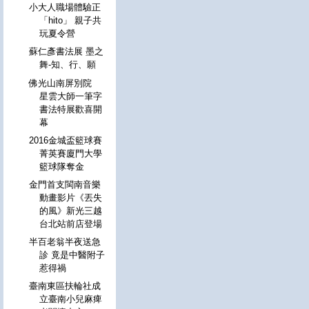
小大人職場體驗正
「hito」 親子共
玩夏令營
蘇仁彥書法展 墨之
舞-知、行、願
佛光山南屏別院
星雲大師一筆字
書法特展歡喜開
幕
2016金城盃籃球賽
菁英賽廈門大學
籃球隊奪金
金門首支閩南音樂
動畫影片《丟失
的風》新光三越
台北站前店登場
半百老翁半夜送急
診 竟是中醫附子
惹得禍
臺南東區扶輪社成
立臺南小兒麻痺