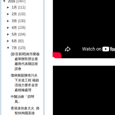
▼
2016
(1497)
►
1月
(111)
►
2月
(132)
►
3月
(130)
►
4月
(126)
►
5月
(104)
►
6月
(82)
▼
7月
(123)
(影音新聞)南市榮服
處舉辦民營企業
廠商代表聯誼座
談會
瓊林鄉親陳情污水
下水道工程 楊鎮
浯強力要求金管
處積極處理
中醫治療「四彎
風」
香港迷你倉大火 路
祭悼殉職英雄