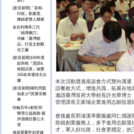
旅行
(影音新聞)「彩粉‧
印痕」劉素君、
陳錦柔雙人聯展
金合利傳承三代
「砲彈鋼刀」
淬鍊「臺灣精
品」打造文創觀
光工廠
(影音新聞)104年度
綜所稅『憑證&
稅額試算』抽獎
150名幸運得主出
爐
本次活動透過座談會方式雙向溝通
誼餐敘方式，增進共識，拓展在地
(影音新聞)哺乳問題
知多少?其實非難
邀請臺灣首府大學校長許光華博士
事
管理課長王家瑞企業進用志願役退
扶輪百年x創世30
辦理公益路跑 楊
會後處長郭濬溪率榮服處同仁感謝
伊湄擔任愛心大
助就創業服務上，多予進用志願退
使
才，軍人好出路，社會更穩定」的
海巡署重申勿穿越