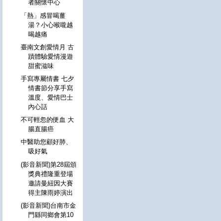
者關懷中心
「熱」感冒喝薑
湯？小心喉嚨越
喝越痛
臺南文創愛情月 古
蹟體驗愛情漫遊
甜蜜滋味
手寫專屬情書 七夕
情書節分享手寫
溫度、愛情巴士
內心話
不可輕忽的便血 大
腸直腸癌
中醫助您顧好肺、
吸好氣
(影音新聞)第28屆頒
獎典禮隆重登場
邀請曼紐因大賽
得主陳雨婷演出
(影音新聞)台南市金
門縣同鄉會第10