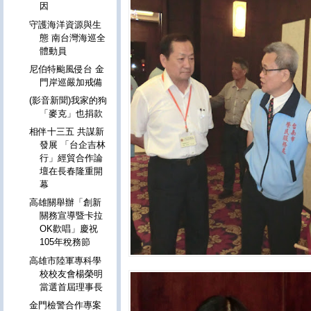
因
守護海洋資源與生
態 南台灣海巡全
體動員
尼伯特颱風侵台 金
門岸巡嚴加戒備
(影音新聞)我家的狗
「麥克」也捐款
相伴十三五 共謀新
發展 「台企吉林
行」經貿合作論
壇在長春隆重開
幕
高雄關舉辦「創新
關務宣導暨卡拉
OK歡唱」慶祝
105年稅務節
高雄市陸軍專科學
校校友會楊榮明
當選首屆理事長
金門檢警合作專案