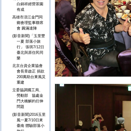
白錦祥經營茶園
有成
高雄市浯江金門同
鄉會理監事聯席
會 圓滿達陣
(影音新聞)「玉里豐
一夏 部落小旅
行」 張琪7/12日
臺北與原住民同
樂
北京台資企業協會
會長章啟正 捐款
200萬助台東風災
重建
立委協調國工局、
勞動部 協處金
門大橋解約衍伸
問題
(影音新聞)2016玉里
風一夏7/10日來
臺南 體驗部落小