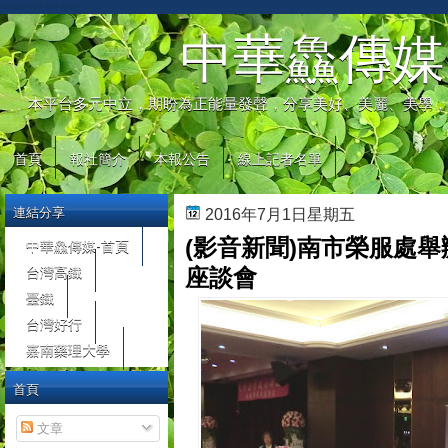
automaty do gier
中華鱻傳媒
本平台多元中立，期盼為正能量發聲，分享美好、美麗、美學，
首頁
報社簡介
本報公告
線上記者名單
連結分享
2016年7月1日星期五
(影音新聞)南市榮服處
中華鱻傳媒-首頁
台灣高鐵
座談會
臺鐵
台灣好行
嘉南藥理大學
首頁
文章