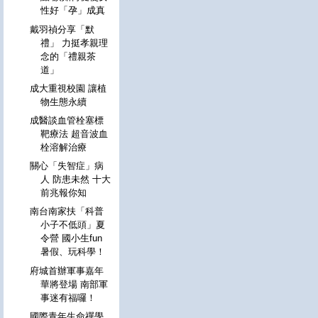
性好「孕」成真
戴羽禎分享「默
禮」 力挺孝親理
念的「禮親茶
道」
成大重視校園 讓植
物生態永續
成醫談血管栓塞標
靶療法 超音波血
栓溶解治療
關心「失智症」病
人 防患未然 十大
前兆報你知
南台南家扶「科普
小子不低頭」夏
令營 國小生fun
暑假、玩科學！
府城首辦軍事嘉年
華將登場 南部軍
事迷有福囉！
國際青年生命禪學