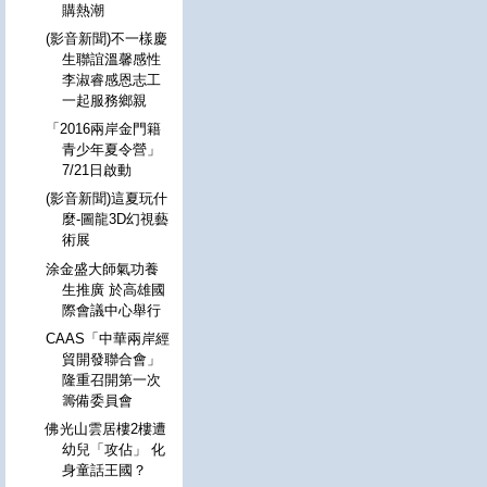
購熱潮
(影音新聞)不一樣慶
生聯誼溫馨感性
李淑睿感恩志工
一起服務鄉親
「2016兩岸金門籍
青少年夏令營」
7/21日啟動
(影音新聞)這夏玩什
麼-圖龍3D幻視藝
術展
涂金盛大師氣功養
生推廣 於高雄國
際會議中心舉行
CAAS「中華兩岸經
貿開發聯合會」
隆重召開第一次
籌備委員會
佛光山雲居樓2樓遭
幼兒「攻佔」 化
身童話王國？