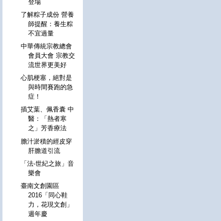
登場
了解粽子成份 營養
師提醒：養生粽
不宜過量
中華傳統宗教總會
會員大會 宗教交
流世界更美好
心肌梗塞，絕對是
與時間賽跑的急
症！
插艾葉、佩香囊 中
醫：「熱者寒
之」芳香療法
膽汁淤積的經皮穿
肝膽道引流
「法-世紀之旅」音
樂會
臺南文創園區
2016「同心鞋
力，花現文創」
週年慶