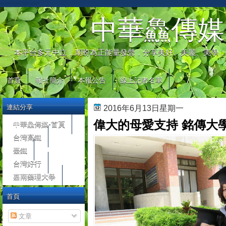
automaty do gier
中華鱻傳媒
本平台多元中立，期盼為正能量發聲，分享美好、美麗、美學，
首頁
報社簡介
本報公告
線上記者名單
連結分享
2016年6月13日星期一
偉大的母愛支持 銘傳大
中華鱻傳媒-首頁
台灣高鐵
臺鐵
台灣好行
嘉南藥理大學
首頁
文章