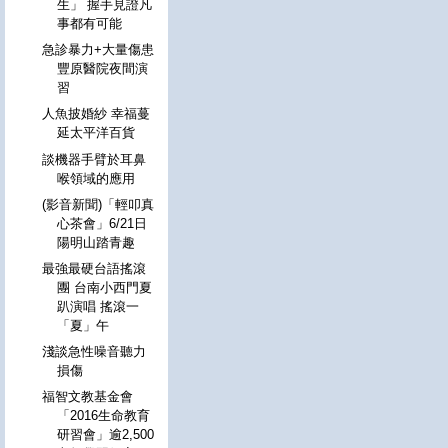
生」 握手見證凡
事都有可能
急診暴力+大量傷患
豐原醫院夜間演
習
人魚披婚紗 幸福蔓
延太平洋百貨
談機器手臂於耳鼻
喉領域的應用
(影音新聞)「輕叩真
心茶會」6/21日
陽明山踏青趣
最強最硬台語搖滾
團 台南小西門夏
趴演唱 搖滾一
「夏」午
淺談急性噪音聽力
損傷
福智文教基金會
「2016生命教育
研習會」逾2,500