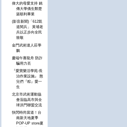
偉大的母愛支持 銘
傳大學僑生鄭楚
築順利畢業
(影音新聞)「612凱
道閱兵」 黃埔老
兵以正步向全民
致敬
金門武術達人莊學
鵬
慶端午賽龍舟 防詐
騙用力丟
『愛寶樂活學苑-長
治作業設施』 憨
兒們『粽』愛一
生
北京市武術運動協
會蒞臨高市與全
球洪門聯盟交流
快閃時尚當道！台
南新天地夏季
POP-UP store夏