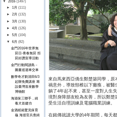
▼
2016
(1497)
►
1月
(111)
►
2月
(132)
►
3月
(130)
►
4月
(126)
►
5月
(104)
▼
6月
(82)
金門2016年世界無
菸日-青春無菸 拒
菸好讚宣導活動
金門行動閱讀島－
圖書巡迴車交車
數學奇才劉清田6/3
來自馬來西亞僑生鄭楚築同學，原
起辦免費講座 籌
禍意外，導致頸椎以下癱瘓，被醫
設臺灣首座數學
躺了4年起不來，甚至一度對人生
博物館
境對身障朋友較為友善，所以鄭楚
海巡保三聯手，緝
受生活自理訓練及電腦職業訓練。
毒犬首建功
金酒紙箱驚見保育
在銘傳就讀大學的4年期間，每天
龜 海巡官兵查緝