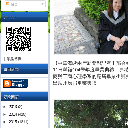
留言
QR CODE
中華鱻傳媒
【中華海峽兩岸新聞報記者于郁金/
每日新聞
11日舉辦104學年度畢業典禮，
商與工商心理學系的應屆畢業生鄭
出席此應屆畢業典禮。
新聞回顧
►
2013
(2)
►
2014
(415)
►
2015
(1811)