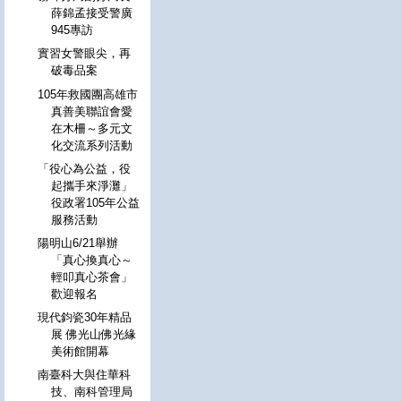
薛錦孟接受警廣
945專訪
實習女警眼尖，再
破毒品案
105年救國團高雄市
真善美聯誼會愛
在木柵～多元文
化交流系列活動
「役心為公益，役
起攜手來淨灘」
役政署105年公益
服務活動
陽明山6/21舉辦
「真心換真心～
輕叩真心茶會」
歡迎報名
現代鈞瓷30年精品
展 佛光山佛光緣
美術館開幕
南臺科大與住華科
技、南科管理局