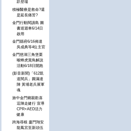
趴登場
積極醫療是救命?還
是延長痛苦?
金門行動閱讀島 圖
書巡迴車6/14日
啟用
金門縣府6/16佈達
吳成典等4位主官
金門慈湖三角堡栗
喉蜂虎賞鳥解說
活動6/18日開跑
(影音新聞)「612凱
道閱兵」圓滿達
陣 黃埔老兵展軍
魂
旅中金門鄉親歡喜
逗陣走健行 宣導
CPR+AED活力
健康
跨海尋根 廈門翔安
龍鳳宮至新頭伍