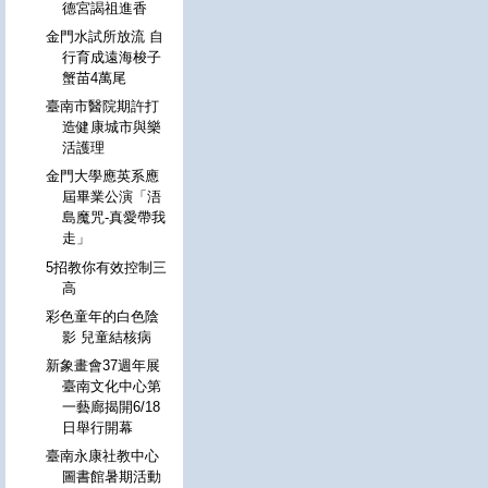
德宮謁祖進香
金門水試所放流 自
行育成遠海梭子
蟹苗4萬尾
臺南市醫院期許打
造健康城市與樂
活護理
金門大學應英系應
屆畢業公演「浯
島魔咒-真愛帶我
走」
5招教你有效控制三
高
彩色童年的白色陰
影 兒童結核病
新象畫會37週年展
臺南文化中心第
一藝廊揭開6/18
日舉行開幕
臺南永康社教中心
圖書館暑期活動