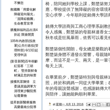
不懈怠
椅，陪同她到學校上課，鄭楚築努
應，學校提供了無障礙的宿舍環境
救國團「用愛化解
障礙迎向陽光」
安心求學，今年順利從銘傳大學諮
「混障綜藝團」
生命教育宣導
銘傳大學諮商與工商心理學系副教
膳魔師福利品出清4
令人感佩，鄭楚築的母親林連香女
折起 限搶開賣
秋冬或是狂風暴雨，依舊可以看見
105年內政部(役政
署)公共行政役(管
鄭楚築個性開朗，母女總是樂觀的
理幹部) 6/13日起
鄭楚築身體不適發出聲響，母親隨
受理申請
摩，而這不是一天、兩天，是一輩
(影音新聞)百年樹齡
每天上演。
紅茄苳「三胡
町」 堅持新鮮食
材滿足您的味蕾
在畢業前夕，鄭楚築特別與母親林
接獲民眾陳情 立
照，終於和媽媽一同從大學畢業；
委議員協調軍方
年的母親說聲感謝，也感謝銘傳大
清理東沙醫院舊
與陪伴，讓她能夠順利畢業。
址廢棄物
提昇創新醫療服務
at
星期一, 6月 13, 2016
高榮臺南分院導