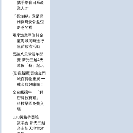
攜手培育日系產
業人才
「長短腳」竟是脊
椎側彎及骨盆歪
斜惹的禍
兩岸漁業單位於金
廈海域同時進行
魚苗放流活動
雪融八天堂端午開
賣 新光三越4天
連假「藝」起玩
(影音新聞)貢糖金門
城百貨物產展 十
載金典好噱頭！
全台瘋端午 「解
密科技寶藏」
科技樂園免費入
場
Lulu黃路梓茵唯一
簽唱會 新光三越
台南新天地首次