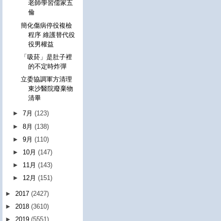
老師學習儒家五
倫
簡化傷病停役複檢
程序 維護替代役
役男權益
「吸菸」是肚子裡
的不定時炸彈
立委協調軍方清理
東沙醫院廢棄物
清畢
►
7月
(123)
►
8月
(138)
►
9月
(110)
►
10月
(147)
►
11月
(143)
►
12月
(151)
►
2017
(2427)
►
2018
(3610)
►
2019
(5551)