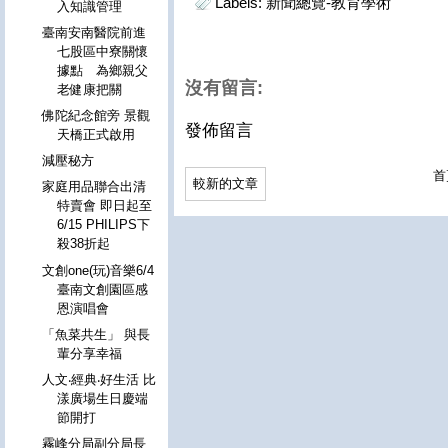
Labels:
新聞總覽-教育學術
入知識管理
臺南安南醫院前進
七股區中寮關懷
據點 為鄉親父
沒有留言:
老健康把關
佛陀紀念館旁 景觀
發佈留言
天橋正式啟用
減壓秘方
首
較新的文章
家庭用品聯合出清
特賣會 即日起至
6/15 PHILIPS下
殺38折起
文創one(玩)音樂6/4
臺南文創園區感
恩演唱會
「魚菜共生」 與長
輩分享幸福
人文‧經典‧好生活 比
漾廣場生日慶端
節開打
霧峰分局副分局長