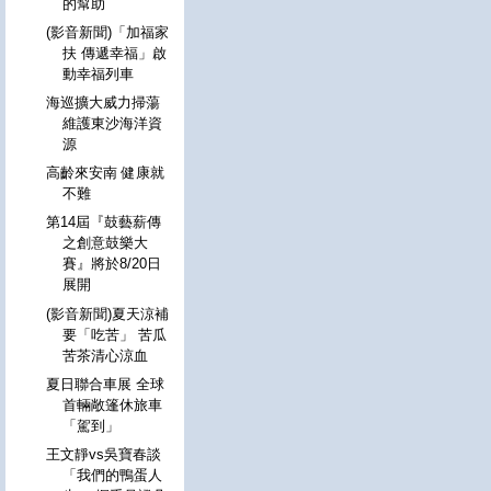
的幫助
(影音新聞)「加福家
扶 傳遞幸福」啟
動幸福列車
海巡擴大威力掃蕩
維護東沙海洋資
源
高齡來安南 健康就
不難
第14屆『鼓藝薪傳
之創意鼓樂大
賽』將於8/20日
展開
(影音新聞)夏天涼補
要「吃苦」 苦瓜
苦茶清心涼血
夏日聯合車展 全球
首輛敞篷休旅車
「駕到」
王文靜vs吳寶春談
「我們的鴨蛋人