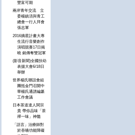
豐富可期
兩岸青年交流 立
委楊鎮浯與青工
總會一行人拜會
張志軍
2016摘星計畫大專
生流行音樂創作
演唱競賽17日揭
曉 銘傳奪雙冠軍
(影音新聞)全國扶幼
表揚大會6/18日
舉辦
世界楊氏聯誼會組
團抵金門召開中
華楊氏通譜編纂
工作會議
日本茶道達人関宗
貴 帶你品味「茶
禪一味」神髓
「語言」治療師對
於吞嚥功能障礙