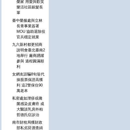
榮家 用愛與歡笑
樂活社區銀髮長
輩
臺中榮服處與立林
長青事業簽署
MOU 協助退除役
官兵穩定就業
九六新村都更招商
說明會臺北臺南2
地舉行 廠商踴躍
參與 過程圓滿順
利
女網友誆騙8旬翁代
操股票保證高獲
利 這2警保住90
萬老本
私密處如溼疹或黴
菌感染皮膚癌 成
大醫談乳房外柏
哲德氏症診治
南市財稅局獲財政
部私劣菸酒查緝