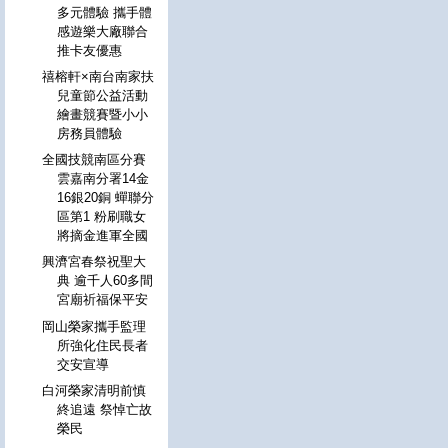
多元體驗 攜手體
感遊樂大廠聯合
推卡友優惠
禧榕軒×南台南家扶
兒童節公益活動
繪畫競賽暨小小
房務員體驗
全國技競南區分賽
雲嘉南分署14金
16銀20銅 蟬聯分
區第1 粉刷職女
將摘金進軍全國
興濟宮春祭祝聖大
典 逾千人60多間
宮廟祈福保平安
岡山榮家攜手監理
所強化住民長者
交安宣導
白河榮家清明前慎
終追遠 祭悼亡故
榮民