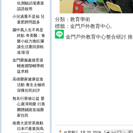
化測驗試場通過
認證啟用
小兒過重不是福 兒
分類：教育學術
童肥胖問題多
標籤：
金門戶外教育中心,
腦中風人生不再是
終點 奇美醫：食
金門戶外教育中心整合研討 
樂小組力挽狂瀾
讓生活重回原軌
道/影音
金門榮服處接受退
輔會躍階輔導精
益求精
高雄榮家健康促進
活動 養生太極班
深獲住民好評
無名行善做公益 愛
心廣澤岡榮 行善
團體鋪路造福榮
家住民
南應大資管系推動
日本IT產業與馬
at
星期三, 3月 20, 2024