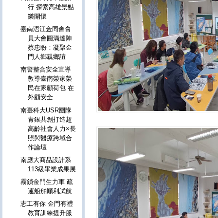
行 探索高雄景點
樂開懷
臺南浯江金同會會
員大會圓滿達陣
蔡忠盼：凝聚金
門人鄉親鄉誼
南警整合安全宣導
教導臺南榮家榮
民在家顧荷包 在
外顧安全
南臺科大USR團隊
青銀共創打造超
高齡社會人力×長
照與醫療跨域合
作論壇
南應大商品設計系
113級畢業成果展
霧鎖金門生力軍 疏
運船舶順利試航
志工有你 金門有禮
教育訓練提升服