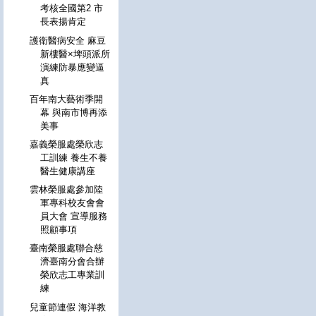
考核全國第2 市
長表揚肯定
護衛醫病安全 麻豆
新樓醫×埤頭派所
演練防暴應變逼
真
百年南大藝術季開
幕 與南市博再添
美事
嘉義榮服處榮欣志
工訓練 養生不養
醫生健康講座
雲林榮服處參加陸
軍專科校友會會
員大會 宣導服務
照顧事項
臺南榮服處聯合慈
濟臺南分會合辦
榮欣志工專業訓
練
兒童節連假 海洋教