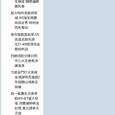
生物資 關懷偏鄉
榮民眷
崑大時尚系敘肆府
城 4/5海安商圈
街頭走秀 時尚快
閃有看頭
南市龍眼荔枝受2月
高溫花期失調
3/27-4/8受理現金
救助申請
烈嶼消防分隊日照
中心火災搶救演
練逼真
力挺金門打火英雄
金湖謝明亮連續2
年捐贈山域救災
裝備
統一集團生活美學
館4/4-4/7盛大登
場 消費滿99再送
好禮 萬元禮券天
天抽