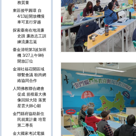
務質量
東區後甲圓環 自
4/13起開放機慢
車可直行穿越
探索臺南在地清廉
史蹟 廉政志工訓
練流廉忘返
臺金清明第3波加班
機 3/27上午9時
開放訂位
金湖社福召開區域
聯繫會議 盼跨網
絡協同合作
人間佛教聯合總會
促成 規模最大佛
像回歸大陸 落實
星雲大師心願
金門縣府協助新住
民就業計畫 培育
第二專長
金大國家考試電腦