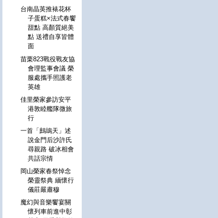
台南晶英推裱花杯
子蛋糕×法式春饗
甜點 高顏質絕美
點 送禮自享皆體
面
苗栗823戰役戰友協
會理監事會議 榮
服處攜手照護老
英雄
佳里榮家參訪安平
港敦睦艦隊微旅
行
一首「鷓鴣天」述
說金門后沙許氏
尋親路 破冰相會
共話宗情
岡山榮家春祭悼念
榮靈祭典 緬懷行
儀莊嚴肅穆
魔幻與音樂饗宴關
懷列車前進中彰