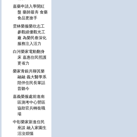
嘉藥申請入學開紅
盤 藥師最夯 食藥
食品更搶手
雲林榮服榮欣志工
參觀績優觀光工
廠 為榮民眷深化
服務注入活力
白河榮家電動翻身
床 嘉惠住民照護
更省力
榮家青銀共聊其樂
融融 義大醫學系
陪伴住民長輩話
昔聽今
嘉義榮服處前進南
區測考中心營區
協助官兵轉銜職
場
中彰榮家新進住民
座談 融入家園生
活沒煩惱