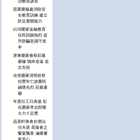
治教育講習
苗栗榮服處消防安
全教育訓練 建立
防災應變能力
白河榮家金融教育
住民回饋熱烈 提
升防騙意識守老
本
屏東榮家春祭莊嚴
肅穆 慎終追遠 追
念先祖
佳里榮家清明前祭
祀歷年亡故榮民
緬懷先烈 莊嚴肅
穆
年度社工日表揚 彰
化榮家李志郎獲
火力十足獎
晶英軒推食在潮汕
功夫菜 星級春之
饗宴飄香 滷獲饕
客芳心