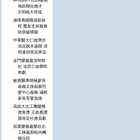
#Future～2024臺南
地區聯合徵才
3/30南大登場
身障勇闖職場新旅
程 鷹架支持服務
助突破障礙
中華醫大仁德滯洪
池花旗木盛開 清
明連假賞花來這
金門榮服處清明祭
祀 追思亡故榮民
奉獻
敏惠醫專積極參與
嘉義太保如親托
嬰中心服務 減輕
家長育嬰負擔
高師大志工團榮獲
傑青獎 王政彥讚
揚肯定社會貢獻
苗栗榮服處榮欣志
工隊義剪轄內機
構住民