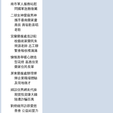
南市軍人服務站慰
問國軍急難徵屬
二胡女神愛薩男神
攜手臺南榮家慶
壽辰 壽翁歡喜唱
老歌
宜蘭榮服處造訪駐
校藝術家榮民朱
簡源老師 志工聯
繫會報收穫滿滿
慷慨善舉暖心贈造
型花燈 嘉惠佳里
榮家住民長輩
屏東榮服處辦理燁
輝企業職場體驗
及現地徵才
婦誤信男網友代操
期貨投資賺大錢
險遭詐騙百萬
劉燈鐘拜訪群愛慈
善會 公益結盟力