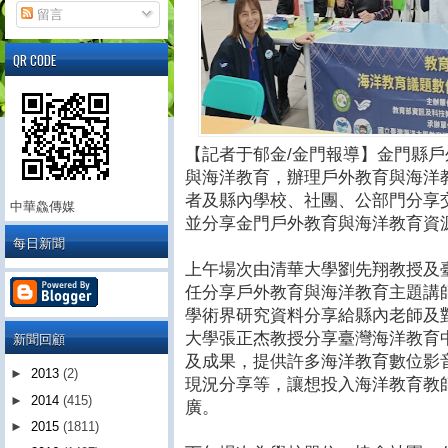
留言
QR CODE
【記者于郁金/金門報導】金門縣
與海洋教育，辦理戶外教育與海洋
者及縣內學校、社團、公部門分享
中華鱻傳媒
並分享金門戶外教育與海洋教育資
每日新聞
上午場次由清華大學劉先翔教授及
任分享戶外教育與海洋教育主題講
學術界研究資料分享給縣內老師及
新聞回顧
大學張正杰教授分享臺灣海洋教育
及成果，提供許多海洋教育數位影
►
2013
(2)
現況分享等，讓想投入海洋教育教
►
2014
(415)
廣。
►
2015
(1811)