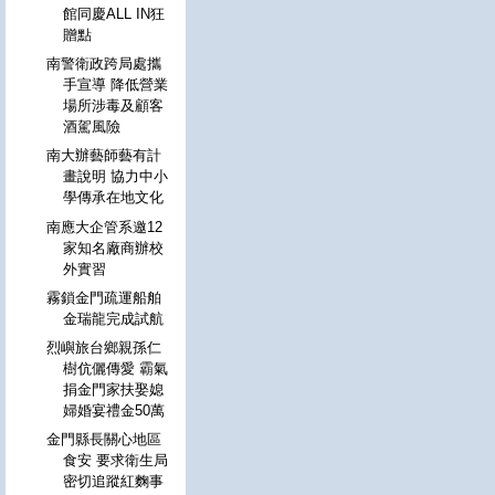
館同慶ALL IN狂
贈點
南警衛政跨局處攜
手宣導 降低營業
場所涉毒及顧客
酒駕風險
南大辦藝師藝有計
畫說明 協力中小
學傳承在地文化
南應大企管系邀12
家知名廠商辦校
外實習
霧鎖金門疏運船舶
金瑞龍完成試航
烈嶼旅台鄉親孫仁
樹伉儷傳愛 霸氣
捐金門家扶娶媳
婦婚宴禮金50萬
金門縣長關心地區
食安 要求衛生局
密切追蹤紅麴事