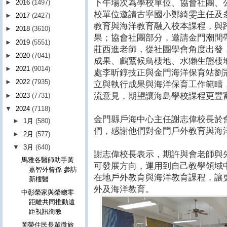
下午場次為學校單位、協會社團、
►
2016
(1497)
校單位邀請古寧國小鄭綺雯主任及
►
2017
(2427)
教育與海洋教育融入校本課程，與
►
2018
(3610)
果；協會社團部分，邀請金門潮間
►
2019
(5551)
莊西進老師，從社團學會角度出發
►
2020
(7041)
成果、鸕鶿候鳥棲地、水獺生態棲
►
2021
(9014)
處李昕錞技正與金門海洋保育站劉
►
2022
(7935)
立與執行成果與海洋保育工作範疇
流意見，期望讓海島學校課程更豐
►
2023
(7731)
▼
2024
(7118)
金門縣戶海中心主任謝志偉校長於
►
1月
(580)
們，感謝他們對金門戶外教育與海
►
2月
(577)
▼
3月
(640)
謝志偉校長表示，期許與會老師與
馬雅各醫師助手黃
可發展方向，運用到自己教學領域
嘉智外曾孫 參訪
在地戶外教育與海洋教育課程，讓
新樓醫
外及海洋教育。
中彰榮家與榮總零
距離共同推動遠
距視訊衛教
岡榮住民長輩微旅