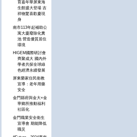
育嘉年華屏東海
生館盛大登場 吉
祥物驚喜歡慶現
身
南市113年起補助公
寓大廈廢除化糞
池 營造優質居住
環境
HIGEM國際研討會
齊聚成大 國內外
學者共探全球綠
色經濟永續發展
屏東榮家住民衛教
宣導：老年用藥
安全
金門縣府與金大×金
寧鄉所推動福利
社區化
金門職業安全衛生
宣導會 期能降低
職災