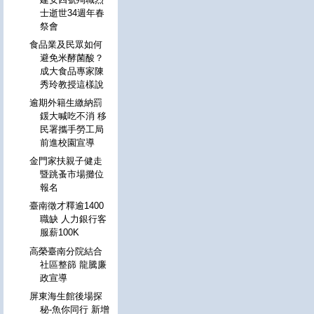
士逝世34週年春
祭會
食品業及民眾如何
避免米酵菌酸？
成大食品專家陳
秀玲教授這樣說
逾期外籍生繳納罰
鍰大喊吃不消 移
民署攜手勞工局
前進校園宣導
金門家扶親子健走
暨跳蚤市場攤位
報名
臺南徵才釋逾1400
職缺 人力銀行客
服薪100K
高榮臺南分院結合
社區整篩 龍騰廉
政宣導
屏東海生館後場探
秘-魚你同行 新增