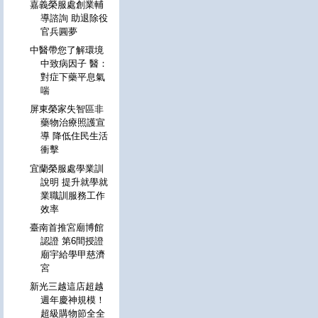
嘉義榮服處創業輔
導諮詢 助退除役
官兵圓夢
中醫帶您了解環境
中致病因子 醫：
對症下藥平息氣
喘
屏東榮家失智區非
藥物治療照護宣
導 降低住民生活
衝擊
宜蘭榮服處學業訓
說明 提升就學就
業職訓服務工作
效率
臺南首推宮廟博館
認證 第6間授證
廟宇給學甲慈濟
宮
新光三越這店超越
週年慶神規模！
超級購物節全全