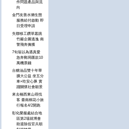
件問題產品與流
向
金門友善水獺生態
服務給付啟動 即
日受理申請
失聯移工鑽草叢跳
竹籬企圖逃逸 南
警飛奔擒獲
7旬翁以為遇真愛
急奔郵局匯款10
萬機票錢
台糖油品雙十年華
擴大公益 坐五分
車×吃安心豚 實
踐關懷社會願景
來去楠西東山尋找
客 臺南桐花小旅
行報名4/2開跑
彰化榮服處結合地
區第2場就博會
助退除役官兵順