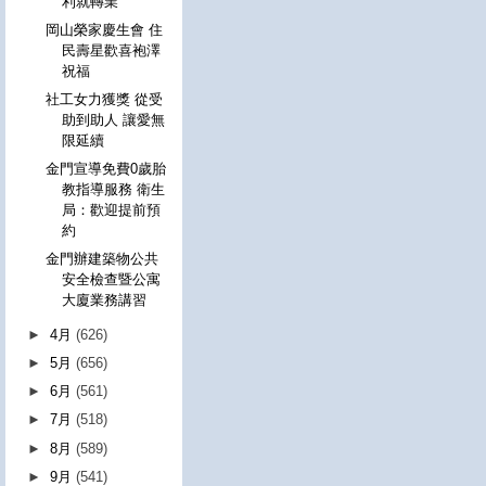
利就轉業
岡山榮家慶生會 住
民壽星歡喜袍澤
祝福
社工女力獲獎 從受
助到助人 讓愛無
限延續
金門宣導免費0歲胎
教指導服務 衛生
局：歡迎提前預
約
金門辦建築物公共
安全檢查暨公寓
大廈業務講習
►
4月
(626)
►
5月
(656)
►
6月
(561)
►
7月
(518)
►
8月
(589)
►
9月
(541)