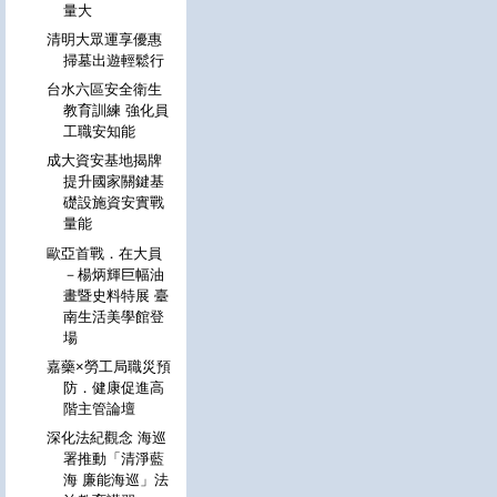
量大
清明大眾運享優惠
掃墓出遊輕鬆行
台水六區安全衛生
教育訓練 強化員
工職安知能
成大資安基地揭牌
提升國家關鍵基
礎設施資安實戰
量能
歐亞首戰．在大員
－楊炳輝巨幅油
畫暨史料特展 臺
南生活美學館登
場
嘉藥×勞工局職災預
防．健康促進高
階主管論壇
深化法紀觀念 海巡
署推動「清淨藍
海 廉能海巡」法