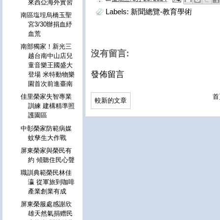
來西亞海外實習
Labels:
新聞總覽-教育學術
南區塩埕烏橋玉聖
宮3/30辦捐血紓
血荒
南部獨家！新光三
沒有留言:
越台南中山店兒
童音樂王國盛大
發佈留言
登場 米特動物樂
園首次前進臺南
首
佳里榮家失智專業
較新的文章
訓練 建構精準照
護園區
中彰榮家防範病媒
蚊孳生大作戰
屏東榮家與榮民有
約 傾聽住民心聲
職訓典範榮民林佳
瀛 從軍旅到咖啡
產業創業有成
屏東榮服處感謝欣
雄天然氣捐赠民