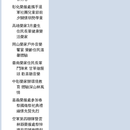
彰化榮服處攜手退
軍社團兒童節前
夕關懷弱勢學童
高雄榮家3月慶生
住民長輩健康樂
活榮家
岡山榮家戶外音樂
饗宴 樂齡住民溫
馨體驗
臺南榮家住民長輩
鬥陣來 甘單做饅
頭 歡喜聽音樂
中彰榮家辦環境教
育 體驗深山林風
情
嘉義榮服處参加春
祭國殤祭祀典禮
緬懷先賢先烈
空軍第四聯隊暨雲
林縣榮服處祭悼
建安四號殉職烈