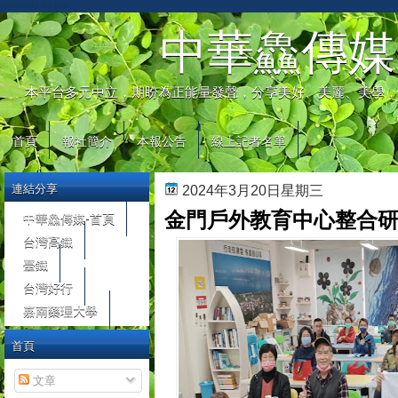
automaty do gier
中華鱻傳媒
本平台多元中立，期盼為正能量發聲，分享美好、美麗、美學，
首頁
報社簡介
本報公告
線上記者名單
連結分享
2024年3月20日星期三
金門戶外教育中心整合研
中華鱻傳媒-首頁
台灣高鐵
臺鐵
台灣好行
嘉南藥理大學
首頁
文章